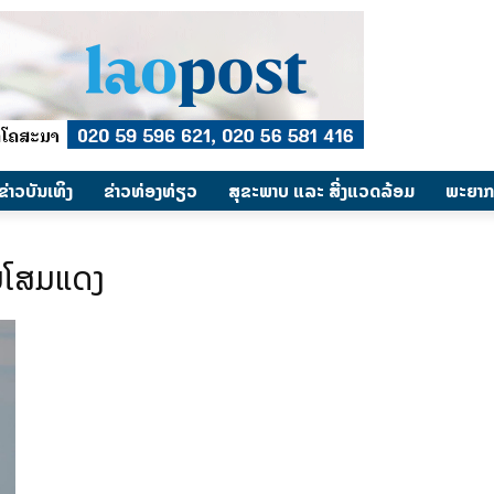
​ຂ່າວບັນເທິງ
​ຂ່າວທ່ອງທ່ຽວ
ສຸຂະພາບ ແລະ ສີ່ງແວດລ້ອມ
ພະຍາກ
ັບໂສມແດງ