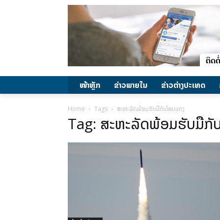
ໜ້າຫຼັກ
ຂ່າວພາຍ​ໃນ
ຂ່າວຕ່າງປະເທດ
Home
Tags
ສະຫະລັດພ້ອມຮັບມືກັບໂສມແດງ
Tag: ສະຫະລັດພ້ອມຮັບມືກ