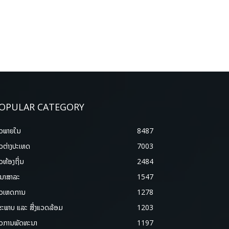
OPULAR CATEGORY
າວພາຍ​ໃນ
8487
າວຕ່າງປະເທດ
7003
າວທ້ອງຖິ່ນ
2484
ນາສາລະ
1547
າວເຫດການ
1278
ຂະພາບ ແລະ ສີ່ງແວດລ້ອມ
1203
າວການພັດທະນາ
1197