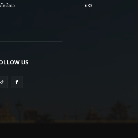
ມໄອທີລາວ
683
OLLOW US