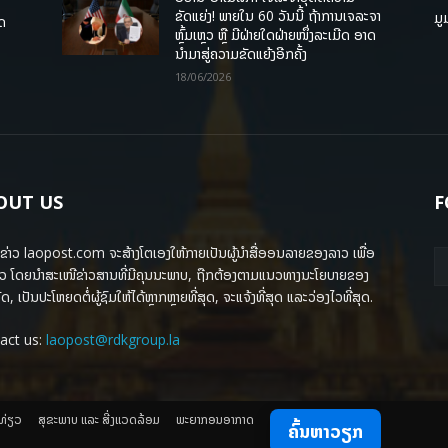
ຂັດແຍ່ງ! ພາຍໃນ 60 ວັນນີ້ ຖ້າການເຈລະຈາ
ມູ
ຸດ
ຫຼົ້ມເຫຼວ ຫຼື ມີຝ່າຍໃດຝ່າຍໜຶ່ງລະເມີດ ອາດ
ນໍາມາສູ່ຄວາມຂັດແຍ້ງອີກຄັ້ງ
18/06/2026
OUT US
F
ຂ່າວ laopost.com ຈະສ້າງໂຕເອງໃຫ້ກາຍເປັນຜູ້ນຳສື່ອອນລາຍຂອງລາວ ເພື່ອ
ວ ໂດຍນຳສະເໜີຂ່າວສານທີ່ມີຄຸນນະພາບ, ຖືກຕ້ອງຕາມແນວທາງນະໂຍບາຍຂອງ
ດ, ເປັນປະໂຫຍດຕໍ່ຜູ້ຊົມໃຫ້ໄດ້ຫຼາກຫຼາຍທີ່ສຸດ, ຈະແຈ້ງທີ່ສຸດ ແລະວ່ອງໄວທີ່ສຸດ.
act us:
laopost@rdkgroup.la
ງທ່ຽວ
ສຸຂະພາບ ແລະ ສີ່ງແວດລ້ອມ
ພະຍາກອນອາກາດ
ຄົ້ນຫາວຽກ