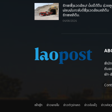
ຮັກສາສິ່ງແວດລ້ອມ! ບໍ່ແຮ່ໃຕ້ດິນ ຊ່ວຍຫຼ
ຜ່ອນຜົນກະທົບຕໍ່ສິ່ງແວດລ້ອມໜ້າດິນ
ຮັກສາໜ້າດິນ.
06/08/2026
AB
ສຳນັກ
ຄົນລາ
ພັກ-ລັ
Cont
ໜ້າຫຼັກ
ຂ່າວພາຍ​ໃນ
ຂ່າວຕ່າງປະເທດ
​ຂ່າວບັນເທິງ
​ຂ່າວທ່ອ