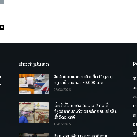
0
ຂ່າວຕ່າງປະເທດ
P
ບ
ຈັບນັກບິນມາເລເຊຍ ພ້ອມຍຶດເຄື່ອງຂອງ
ຂ່
່
ກາງ ຢາອີ ຫຼາຍກວ່າ 70,000 ເມັດ
ຂ່
06/08/2026
ຂ່
ເຈົ້າໜ້າທີ່ໄທກັກຕົວ ຄົນລາວ 2 ຄົນ ທີ່
ນາ
ກ່ຽວຂ້ອງກັບຄະດີສາວແອລັກລອບເຮໂຣອີນ
ຂ່
ເຂົ້າອົດສະຕາລີ
ສຸ
.
16/07/2026
ຂ່
ອີຣານ-ອາເມລິກາ ເຈລະຈາຍຸດຕິຄວາມ