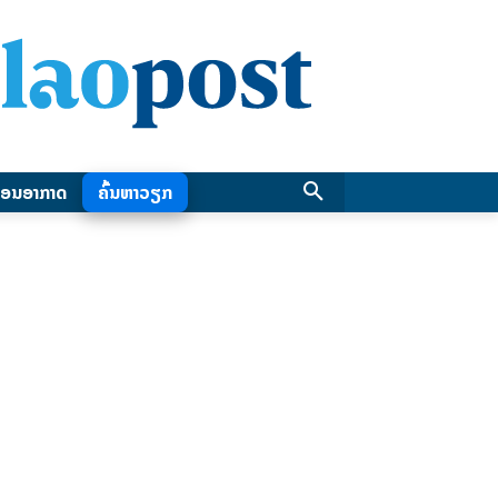
ອນອາກາດ
ຄົ້ນຫາວຽກ