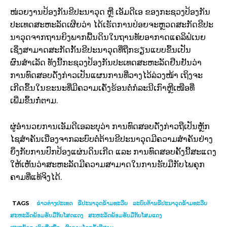
ໜ່ວຍງານປ້ອງກັນຂີປະນາວຸດ ຫຼື ເອັມດີເອ ຂອງກະຊວງປ້ອງກັນ
ປະເທດສະຫະລັດເຜີຍວ່າ ໄດ້ເຮັດການປ່ອຍຈະຫຼວດສະກັດຂີປະ
ນາວຸດຈາກຖານຍິງພາກພື້ນດິນໃນຖານທັບອາກາດແຄລິຟໍເນຍ
ເຊິ່ງສາມາດສະກັດກັ້ນຂີປະນາວຸດທີ່ຖືກຮຽນແບບຂຶ້ນເປັນ
ຜົນສຳເລັດ ທັງນີ້ກະຊວງປ້ອງກັນປະເທດສະຫະລັດຢືນຢັນວ່າ
ການທົດສອບດັ່ງກ່າວເປັນແຜນການທີ່ວາງໄວ້ລ່ວງໜ້າ ເຖິງຈະ
ເກີດຂຶ້ນໃນຂະນະທີ່ມີຄວາມເຄັ່ງຮ້ອນຕໍ່ກໍລະນີເກົາຫຼີເໜືອທີ່
ເພີ່ມຂຶ້ນກໍ່ຕາມ.
ຜູ່ອຳນວຍການເອັມດີເອລະບຸວ່າ ການທົດສອບດັ່ງກ່າວຖືເປັນຫຼັກ
ໄຊສຳຄັນເນື່ອງຈາກລະບົບຕໍ່ຕ້ານຂີປະນາວຸດມີຄວາມສຳຄັນຢ່າງ
ຍິ່ງກັບການປົກປ້ອງແຜ່ນດິນເກີດ ແລະ ການທົດສອບຄັ້ງນີ້ສະແດງ
ໃຫ້ເຫັນວ່າສະຫະລັດມີຄວາມສາມາດໃນການຮັບມືກັບໄພຄຸກ
ຄາມທີ່ແທ້ຈິງໄດ້.
TAGS
ຂ່າວ​ຕ່າງ​ປະເທດ
ຂີປະນາວຸດຂ້າມທະວີບ
ລະບົບຕ້ານຂີປະນາວຸດຂ້າມທະວີບ
ສະຫະລັດພ້ອມຮັບມືກັບໂສດແດງ
ສະຫະລັດພ້ອມຮັບມືກັບໂສມແດງ