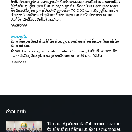
ສຳນັກຂ່າວຕ່າງປະເທດລາຍງານວ່າ ນັກບິນມາເລເຊຍ ອາດຖືກໂທດປະຫານຊີວິດ
ຫຼັງຖືກຈັບກຸມຢູ່ສະໜາມບິນນານາຊາດ ຊູກາໂນ-ຮັດຕາ ໃນນະຄອນຫຼວງຈາກາ
ຕາ ພ້ອມເຄື່ອງຂອງກາງເປັນຢາອີ ຫຼາຍກວ່າ 70,000 ເມັດ ເຊື່ອງຢູ່ໃນກະເປົາ
ເດີນທາງ ໂດຍຜົນກວດຍັງພົບວ່າ ນັກບິນມີສານເສບຕິດໃນຮ່າງກາຍ ຂະນະ
ປະຕິບັດໜ້າທີ່ຂັບເຮືອບິນໂດຍສານ...
06/08/2026
ຂ່າວພາຍ​ໃນ
ຮັກສາສິ່ງແວດລ້ອມ! ບໍ່ແຮ່ໃຕ້ດິນ ຊ່ວຍຫຼຸດຜ່ອນຜົນກະທົບຕໍ່ສິ່ງແວດລ້ອມໜ້າດິນ
ຮັກສາໜ້າດິນ.
ອີງຕາມ Lane Xang Minerals Limited Companyໃນວັນທີ 30 ກໍລະກົດ
2026 ທີ່ເມືອງວິລະບູລີ ແຂວງສະຫວັນນະເຂດ, ສປປ ລາວ ບໍລິສັດ...
06/08/2026
ຂ່າວພາຍໃນ
ຍີ່ປຸ່ນ-ລາວ ສົ່ງເສີມສາຍພົວພັນມິດຕະພາບ ແລະ ການ
ຮ່ວມມືອັນດີງາມ ກໍຄືການເປັນຄູ່ຮ່ວມຍຸດທະສາດຮອບ