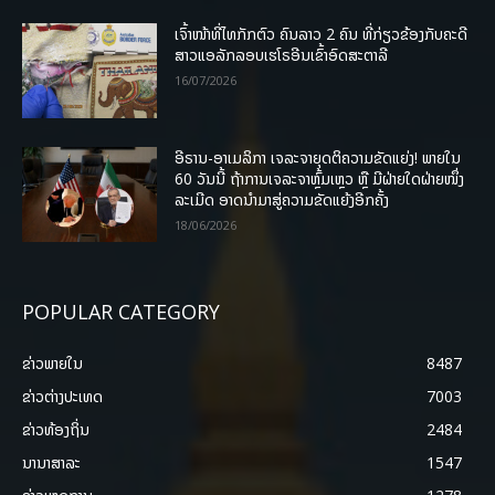
ເຈົ້າໜ້າທີ່ໄທກັກຕົວ ຄົນລາວ 2 ຄົນ ທີ່ກ່ຽວຂ້ອງກັບຄະດີ
ສາວແອລັກລອບເຮໂຣອີນເຂົ້າອົດສະຕາລີ
16/07/2026
ອີຣານ-ອາເມລິກາ ເຈລະຈາຍຸດຕິຄວາມຂັດແຍ່ງ! ພາຍໃນ
60 ວັນນີ້ ຖ້າການເຈລະຈາຫຼົ້ມເຫຼວ ຫຼື ມີຝ່າຍໃດຝ່າຍໜຶ່ງ
ລະເມີດ ອາດນໍາມາສູ່ຄວາມຂັດແຍ້ງອີກຄັ້ງ
18/06/2026
POPULAR CATEGORY
ຂ່າວພາຍ​ໃນ
8487
ຂ່າວຕ່າງປະເທດ
7003
ຂ່າວທ້ອງຖິ່ນ
2484
ນານາສາລະ
1547