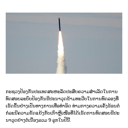
ກະຊວງປ້ອງກັນປະເທດສະຫະລັດປະສົບຄວາມສຳເລັດໃນການ
ທົດສອບລະບົບປ້ອງກັນຂີປະນາວຸດຂ້າມທະວີບໃນການທົດລອງທີ່
ເຮັດຂຶ້ນຢ່າງເປັນທາງການເທື່ອທຳອິດ ທ່າມກາງຄວາມເຄັ່ງຮ້ອນຕໍ່
ກໍລະນີຄວາມຂັດແຍ້ງກັບເກົາຫຼີເໜືອທີ່ໄດ້ເຮັດການທົດສອບຂີປະ
ນາວຸດຢ່າງຕໍ່ເນື່ອງລວມ 9 ລູກໃນປີນີ້.