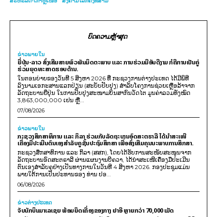
ສະຫະັລດ-ເກົາຫຼີເໜືອ
ສົງຄາມໂລກຄັ້ງທີສາມ
ບົດຄວາມຫຼ້າສຸດ
ຂ່າວພາຍ​ໃນ
ຍີ່ປຸ່ນ-ລາວ ສົ່ງເສີມສາຍພົວພັນມິດຕະພາບ ແລະ ການຮ່ວມມືອັນດີງາມ ກໍຄືການເປັນຄູ່
ຮ່ວມຍຸດທະສາດຮອບດ້ານ.
ໃນຕອນບ່າຍຂອງວັນທີ 5 ສິງຫາ 2026 ທີ່ ກະຊວງການຕ່າງປະເທດ ໄດ້ມີພິທີ
ລົງນາມເອກະສານແລກປ່ຽນ (ສະບັບປັບປຸງ) ສໍາລັບໂຄງການຊ່ວຍເຫຼືອລ້າຈາກ
ລັດຖະບານຍີ່ປຸ່ນ ໃນການປັບປຸງສະໜາມບິນສາກົນວັດໄຕ ມູນຄ່າລວມທັງໝົດ
3,863,000,000 ເຢນ ຫຼື...
07/08/2026
ຂ່າວພາຍ​ໃນ
ກະຊວງສຶກສາທິການ ແລະ ກິລາ ຮ່ວມກັບລັດຖະບານອົດສະຕຣາລີ ໄດ້ນຳສະເໜີ
ເຄື່ອງມືປະເມີນຕົນເອງສຳລັບຄູຊັ້ນປະຖົມສຶກສາ ເພື່ອສົ່ງເສີມຄຸນນະພາບການສຶກສາ.
ກະຊວງສຶກສາທິການ ແລະ ກິລາ (ສສກ), ໂດຍໄດ້ຮັບການສະໜັບສະໜູນຈາກ
ລັດຖະບານອົດສະຕຣາລີ ຜ່ານແຜນງານບີຄວາ, ໄດ້ນຳສະເໜີເຄື່ອງມືປະເມີນ
ຕົນເອງສຳລັບຄູຢ່າງເປັນທາງການໃນວັນທີ 4 ສິງຫາ 2026. ກອງປະຊຸມແມ່ນ
ພາຍໃຕ້ການເປັນປະທານຂອງ ທ່ານ ປອ...
06/08/2026
ຂ່າວຕ່າງປະເທດ
ຈັບນັກບິນມາເລເຊຍ ພ້ອມຍຶດເຄື່ອງຂອງກາງ ຢາອີ ຫຼາຍກວ່າ 70,000 ເມັດ