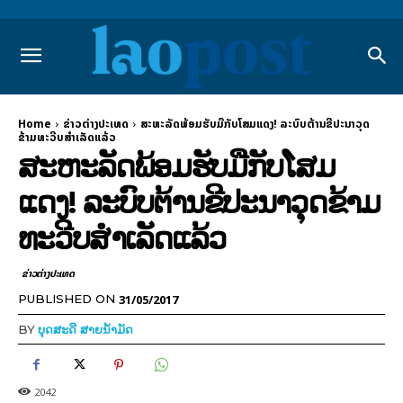
Home
ຂ່າວຕ່າງປະເທດ
ສະຫະລັດພ້ອມຮັບມືກັບໂສມແດງ! ລະບົບຕ້ານຂີປະນາວຸດ
ຂ້າມທະວີບສຳເລັດແລ້ວ
ສະຫະລັດພ້ອມຮັບມືກັບໂສມ
ແດງ! ລະບົບຕ້ານຂີປະນາວຸດຂ້າມ
ທະວີບສຳເລັດແລ້ວ
ຂ່າວຕ່າງປະເທດ
31/05/2017
PUBLISHED ON
BY
ບຸດສະດີ ສາຍນ້ຳມັດ
2042