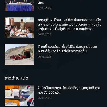
ດ້ານ.
07/08/2026
ກະຊວງສຶກສາທິການ ແລະ ກິລາ ຮ່ວມກັບລັດຖະບານອົດ
ສະຕຣາລີ ໄດ້ນຳສະເໜີເຄື່ອງມືປະເມີນຕົນເອງສຳລັບຄູຊັ້ນ
ປະຖົມສຶກສາ ເພື່ອສົ່ງເສີມຄຸນນະພາບການສຶກສາ.
06/08/2026
ຮັກສາສິ່ງແວດລ້ອມ! ບໍ່ແຮ່ໃຕ້ດິນ ຊ່ວຍຫຼຸດຜ່ອນຜົນ
ກະທົບຕໍ່ສິ່ງແວດລ້ອມໜ້າດິນຮັກສາໜ້າດິນ.
06/08/2026
ຂ່າວຕ່າງປະເທດ
ຈັບນັກບິນມາເລເຊຍ ພ້ອມຍຶດເຄື່ອງຂອງກາງ ຢາອີ ຫຼາຍ
ກວ່າ 70,000 ເມັດ
06/08/2026