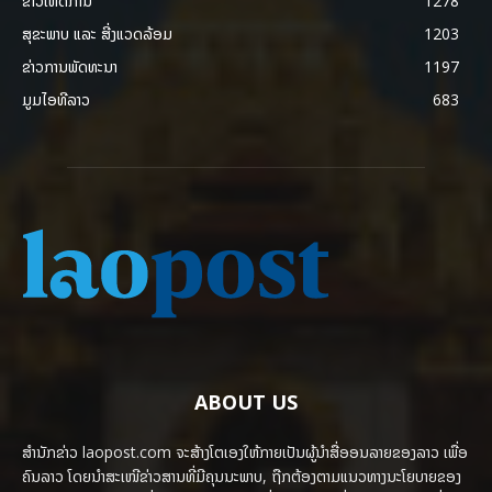
ຂ່າວເຫດການ
1278
ສຸຂະພາບ ແລະ ສີ່ງແວດລ້ອມ
1203
ຂ່າວການພັດທະນາ
1197
ມູມໄອທີລາວ
683
ABOUT US
ສຳນັກຂ່າວ laopost.com ຈະສ້າງໂຕເອງໃຫ້ກາຍເປັນຜູ້ນຳສື່ອອນລາຍຂອງລາວ ເພື່ອ
ຄົນລາວ ໂດຍນຳສະເໜີຂ່າວສານທີ່ມີຄຸນນະພາບ, ຖືກຕ້ອງຕາມແນວທາງນະໂຍບາຍຂອງ