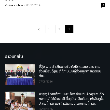
ນັກຂ່າວ ລາວໂພສ
-
03/11/2014
0
1
2
3
ຂ່າວພາຍໃນ
ຍີ່ປຸ່ນ-ລາວ ສົ່ງເສີມສາຍພົວພັນມິດຕະພາບ ແລະ ການ
ຮ່ວມມືອັນດີງາມ ກໍຄືການເປັນຄູ່ຮ່ວມຍຸດທະສາດຮອບ
ດ້ານ.
07/08/2026
ກະຊວງສຶກສາທິການ ແລະ ກິລາ ຮ່ວມກັບລັດຖະບານອົດ
ສະຕຣາລີ ໄດ້ນຳສະເໜີເຄື່ອງມືປະເມີນຕົນເອງສຳລັບຄູຊັ້ນ
ປະຖົມສຶກສາ ເພື່ອສົ່ງເສີມຄຸນນະພາບການສຶກສາ.
06/08/2026