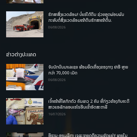
ຮັກສາສິ່ງແວດລ້ອມ! ບໍ່ແຮ່ໃຕ້ດິນ ຊ່ວຍຫຼຸດຜ່ອນຜົນ
ກະທົບຕໍ່ສິ່ງແວດລ້ອມໜ້າດິນຮັກສາໜ້າດິນ.
06/08/2026
ຂ່າວຕ່າງປະເທດ
ຈັບນັກບິນມາເລເຊຍ ພ້ອມຍຶດເຄື່ອງຂອງກາງ ຢາອີ ຫຼາຍ
ກວ່າ 70,000 ເມັດ
06/08/2026
ເຈົ້າໜ້າທີ່ໄທກັກຕົວ ຄົນລາວ 2 ຄົນ ທີ່ກ່ຽວຂ້ອງກັບຄະດີ
ສາວແອລັກລອບເຮໂຣອີນເຂົ້າອົດສະຕາລີ
16/07/2026
ອີຣານ-ອາເມລິກາ ເຈລະຈາຍຸດຕິຄວາມຂັດແຍ່ງ! ພາຍໃນ