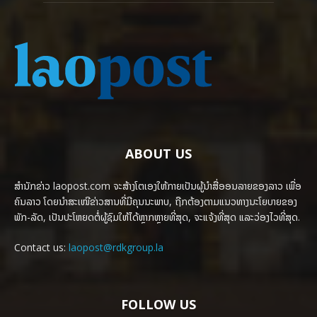
ABOUT US
ສຳນັກຂ່າວ laopost.com ຈະສ້າງໂຕເອງໃຫ້ກາຍເປັນຜູ້ນຳສື່ອອນລາຍຂອງລາວ ເພື່ອ
ຄົນລາວ ໂດຍນຳສະເໜີຂ່າວສານທີ່ມີຄຸນນະພາບ, ຖືກຕ້ອງຕາມແນວທາງນະໂຍບາຍຂອງ
ພັກ-ລັດ, ເປັນປະໂຫຍດຕໍ່ຜູ້ຊົມໃຫ້ໄດ້ຫຼາກຫຼາຍທີ່ສຸດ, ຈະແຈ້ງທີ່ສຸດ ແລະວ່ອງໄວທີ່ສຸດ.
Contact us:
laopost@rdkgroup.la
FOLLOW US