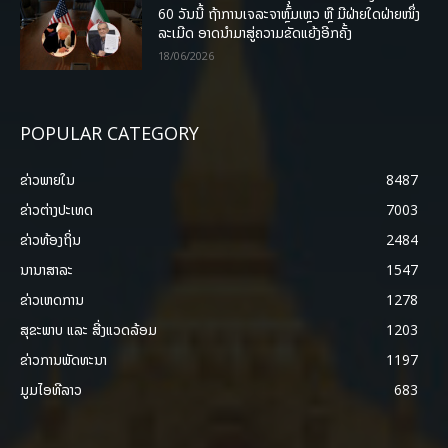
60 ວັນນີ້ ຖ້າການເຈລະຈາຫຼົ້ມເຫຼວ ຫຼື ມີຝ່າຍໃດຝ່າຍໜຶ່ງ
ລະເມີດ ອາດນໍາມາສູ່ຄວາມຂັດແຍ້ງອີກຄັ້ງ
18/06/2026
POPULAR CATEGORY
ຂ່າວພາຍ​ໃນ
8487
ຂ່າວຕ່າງປະເທດ
7003
ຂ່າວທ້ອງຖິ່ນ
2484
ນານາສາລະ
1547
ຂ່າວເຫດການ
1278
ສຸຂະພາບ ແລະ ສີ່ງແວດລ້ອມ
1203
ຂ່າວການພັດທະນາ
1197
ມູມໄອທີລາວ
683