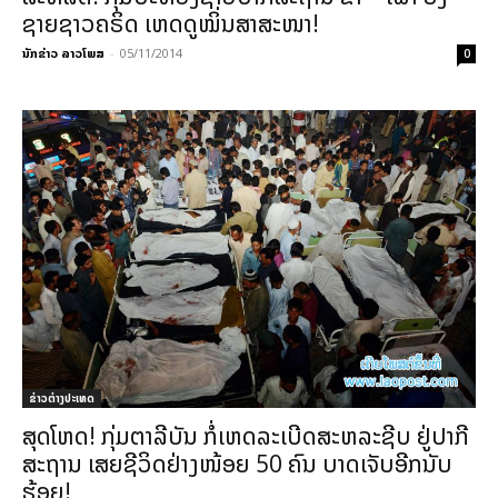
ຊາຍຊາວຄຣິດ ເຫດດູໝິ່ນສາສະໜາ!
ນັກຂ່າວ ລາວໂພສ
-
05/11/2014
0
ຂ່າວຕ່າງປະເທດ
ສຸດໂຫດ! ກຸ່ມຕາລີບັນ ກໍ່ເຫດລະເບີດສະຫລະຊີບ ຢູ່ປາກີ
ສະຖານ ເສຍຊີວິດຢ່າງໜ້ອຍ 50 ຄົນ ບາດເຈັບອີກນັບ
ຮ້ອຍ!