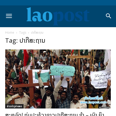
Home
Tags
ປາກີສະຖານ
Tag: ປາກີສະຖານ
ຂ່າວຕ່າງປະເທດ
ສະຫລົດ! ກຸ່ມປະທ້ວງຊາວປາກີສະຖານ ຂ້າ – ເຜົາ ຍິງ