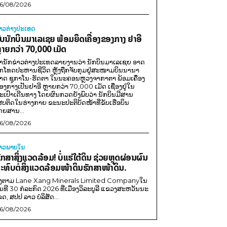
6/08/2026
່າວຕ່າງປະເທດ
ັບນັກບິນມາເລເຊຍ ພ້ອມຍຶດເຄື່ອງຂອງກາງ ຢາອີ
ຼາຍກວ່າ 70,000 ເມັດ
ຳນັກຂ່າວຕ່າງປະເທດລາຍງານວ່າ ນັກບິນມາເລເຊຍ ອາດ
ືກໂທດປະຫານຊີວິດ ຫຼັງຖືກຈັບກຸມຢູ່ສະໜາມບິນນານາ
າດ ຊູກາໂນ-ຮັດຕາ ໃນນະຄອນຫຼວງຈາກາຕາ ພ້ອມເຄື່ອງ
ອງກາງເປັນຢາອີ ຫຼາຍກວ່າ 70,000 ເມັດ ເຊື່ອງຢູ່ໃນ
ະເປົາເດີນທາງ ໂດຍຜົນກວດຍັງພົບວ່າ ນັກບິນມີສານ
ສບຕິດໃນຮ່າງກາຍ ຂະນະປະຕິບັດໜ້າທີ່ຂັບເຮືອບິນ
ດຍສານ...
6/08/2026
່າວພາຍ​ໃນ
ັກສາສິ່ງແວດລ້ອມ! ບໍ່ແຮ່ໃຕ້ດິນ ຊ່ວຍຫຼຸດຜ່ອນຜົນ
ະທົບຕໍ່ສິ່ງແວດລ້ອມໜ້າດິນຮັກສາໜ້າດິນ.
ີງຕາມ Lane Xang Minerals Limited Companyໃນ
ັນທີ 30 ກໍລະກົດ 2026 ທີ່ເມືອງວິລະບູລີ ແຂວງສະຫວັນນະ
ຂດ, ສປປ ລາວ ບໍລິສັດ...
6/08/2026