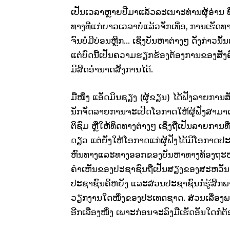
ເປັນເວລາຫຼາຍປີມາແລ້ວລະເນາະທ່ານຜູ້ອ່ານ ທ
ທາງທີ່ແກ່ຍາວເວລາບໍ່ແລ້ວຈັກເທື່ອ, ການເຮັດທ
ຈົນບໍ່ມີບ່ອນຫຼີກ… ເຊິ່ງບັນຫາຕ່າງໆ ດັ່ງກ່າວນັ
ແຕ່ບົດນີ້ເປັນຄວາມຮຽກຮ້ອງຕ້ອງການຂອງສັງຄົມ
ມີສິດອຳນາດສັ່ງການໄດ້.
ມື້ໜຶ່ງ ແອັດມິນຊຽງ (ຜູ້ຂຽນ) ໄດ້ຟັງລາຍກາ
ນັກຈັດລາຍການຈະເປີດໂອກາດໃຫ້ຜູ້ຟັງສາມາດໂ
ຕິຊົມ ຫຼືໃຫ້ທິດທາງຕ່າງໆ ເຊິ່ງຖືເປັນລາຍການທີ່
ດຽວ ແຕ່ຍັງໃຫ້ໂອກາດແກ່ຜູ້ຟັງໄດ້ມີໂອກ
ຫົນທາງແລະທາງອອກຂອງບັນຫາທາງທ້ອງຖະໜົນນຳ
ຄຳເຫັນຂອງປະຊາຊົນຖືເປັນສຽງຂອງສະຫວັນ ເ
ປະຊາຊົນຄືຫຍັງ ແລະສ່ວນປະຊາຊົນກໍຮູ້ສຶກພາ
ວຽກງານໃດໜຶ່ງຂອງປະເທດຊາດ. ສ່ວນເລື່ອງພາກສ່
ອີກເລື່ອງໜຶ່ງ ເພາະກ່ອນຈະລົງມືເຮັດອັນໃດກໍຕ້