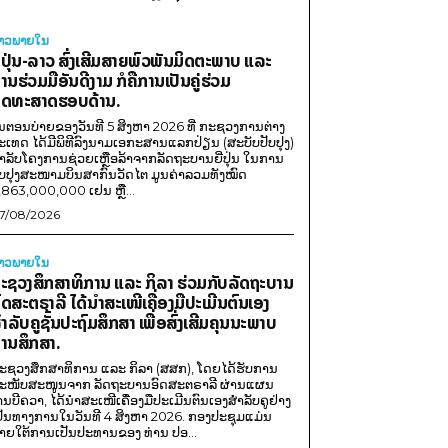
່າວພາຍ​ໃນ
ີ່ປຸ່ນ-ລາວ ສົ່ງເສີມສາຍພົວພັນມິດຕະພາບ ແລະ
ານຮ່ວມມືອັນດີງາມ ກໍຄືການເປັນຄູ່ຮ່ວມ
ຸດທະສາດຮອບດ້ານ.
ນຕອນບ່າຍຂອງວັນທີ 5 ສິງຫາ 2026 ທີ່ ກະຊວງການຕ່າງ
ະເທດ ໄດ້ມີພິທີລົງນາມເອກະສານແລກປ່ຽນ (ສະບັບປັບປຸງ)
ໍາລັບໂຄງການຊ່ວຍເຫຼືອລ້າຈາກລັດຖະບານຍີ່ປຸ່ນ ໃນການ
ັບປຸງສະໜາມບິນສາກົນວັດໄຕ ມູນຄ່າລວມທັງໝົດ
,863,000,000 ເຢນ ຫຼື...
7/08/2026
່າວພາຍ​ໃນ
ະຊວງສຶກສາທິການ ແລະ ກິລາ ຮ່ວມກັບລັດຖະບານ
ົດສະຕຣາລີ ໄດ້ນຳສະເໜີເຄື່ອງມືປະເມີນຕົນເອງ
ຳລັບຄູຊັ້ນປະຖົມສຶກສາ ເພື່ອສົ່ງເສີມຄຸນນະພາບ
ານສຶກສາ.
ະຊວງສຶກສາທິການ ແລະ ກິລາ (ສສກ), ໂດຍໄດ້ຮັບການ
ະໜັບສະໜູນຈາກ ລັດຖະບານອົດສະຕຣາລີ ຜ່ານແຜນ
ານບີຄວາ, ໄດ້ນຳສະເໜີເຄື່ອງມືປະເມີນຕົນເອງສຳລັບຄູຢ່າງ
ປັນທາງການໃນວັນທີ 4 ສິງຫາ 2026. ກອງປະຊຸມແມ່ນ
າຍໃຕ້ການເປັນປະທານຂອງ ທ່ານ ປອ...