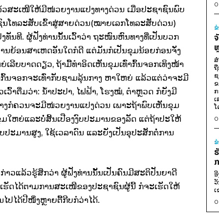
0
ານ ແລ້ວສະເໜີໃຫ້ມີໜ່ວຍງານແປງທາງດ່ວນ ເມື່ອປະຊາຊົນພົບ
ຊາຊົນໂທລະສັບເຂົ້າສູ່ສາຍດ່ວນ(ໝາຍເລກໂທລະສັບດ່ວນ)
ຂ
ັນທີ. ຜູ້ຟັງທ່ານນັ້ນເວົ້າວ່າ ຖະໜົນຫົນທາງທີ່ເປັນບວກ
ຈ
ຫ
ດຖານຍ້ອນສາເຫດອັນໃດກໍດີ ແຕ່ມັນກໍເປັນຂຸມນ້ອຍກ່ອນຈັ່ງ
ສ
ຍ່ເລີຍບາດດຽວ, ຖ້າມື້ທຳອິດເຫັນຂຸມເທົ່າກົ້ນຈອກເທິງໜ້າ
ຖ
ຊ
່ກົ້ນຈອກຈະເທົ່າກັບຊາມລຸ້ນກາງ ຫາໃຫຍ່ ແລ້ວແຕ່ວ່າຈະມີ
ຂ
ເວົ້າຕື່ມວ່າ: ນ້ຳປະປາ, ໄຟຟ້າ, ໂຮງໝໍ, ຕຳຫຼວດ ກໍຍັງມີ
ກ
ເ
ສັ້ນທາງກໍຄວນຈະມີໜ່ວຍງານແປງດ່ວນ ເພາະຖ້າພົບເຫັນຂຸມ
ໂ
ຂຸມໃຫຍ່ແລະບໍ່ສິ້ນເປືອງງົບປະມານຂອງລັດ ແຕ່ຖ້າປະໃຫ້
0
ົບປະມານສູງ, ໃຊ້ເວລາດົນ ແລະຍັງເປັນອຸປະສັກຕໍ່ການ
ຂ
ຮ
ກ
ວແລ້ວຮູ້ສຶກວ່າ ຜູ້ຟັງທ່ານນັ້ນເປັນຄົນມີສະຕິປັນຍາດີ
ອ
ວ
ເຮັດໄດ້ຕາມການສະເໜີຂອງປະຊາຊົນຜູ້ນີ້ ກໍຈະເຮັດໃຫ້
ເ
້ປີໜຶ່ງຫຼາຍຕື້ກີບກໍວ່າໄດ້.
0