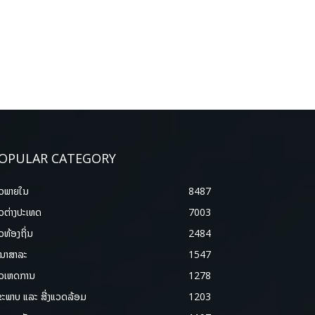
OPULAR CATEGORY
າວພາຍ​ໃນ
8487
າວຕ່າງປະເທດ
7003
າວທ້ອງຖິ່ນ
2484
ນາສາລະ
1547
າວເຫດການ
1278
ຂະພາບ ແລະ ສີ່ງແວດລ້ອມ
1203