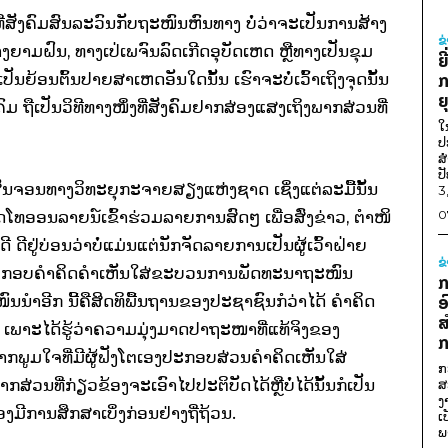
ີ່ສັງຄົມສົນລະວົນກັບຖະໜົນຫົນທາງ ບໍ່ວ່າຈະເປັນການສ້າງ
ຂ
າງຍາມຝົນ, ທາງເປ່ເພຈົນລົດເກີດອຸບັດເຫດ ຫຼືທາງເປັນຂຸມ
ຍ
້ນເປັນຍ້ອນຕົ້ນປາຍສາເຫດອັນໃດນັ້ນ ເຮົາຈະບໍ່ເວົ້າເຖິງຈຸດນັ້ນ
ກ
ຍ
 ຖືເປັນວິທີທາງໜຶ່ງທີ່ສັງຄົມຢາກສ່ອງແສງເຖິງພາກສ່ວນທີ່
ໃ
ປ
ສ
ປ
ນສັນຈອນທາງວິທະຍຸກະຈາຍສຽງແຫ່ງຊາດ ເຊິ່ງແຕ່ລະມື້ນັ້ນ
3
ທອອນລາຍນ໌ເຂົ້າຮ່ວມລາຍການສົດໆ ເພື່ອສົ່ງຂ່າວ, ຕຳໜິ
0
ດີ ດີຢູ່ບ່ອນວ່າບໍ່ແມ່ນແຕ່ນັກຈັດລາຍການເປັນຜູ້ເວົ້າຝ່າຍ
ຂ
າດປະກອບຄຳຄິດຄຳເຫັນໃສ່ຂະບວນການພັດທະນາຖະໜົນ
ກ
ອີກ ນີ້ຄືສິດທິພື້ນຖານຂອງປະຊາຊົນກໍວ່າໄດ້ ຄຳຄິດ
ອ
ສ
ພາະໄດ້ຮູ້ວ່າຄວາມມຸ່ງມາດປາຖະໜາທີ່ແທ້ຈິງຂອງ
ກ
ກພູມໃຈທີ່ມີຜູ້ຟັງໂຕເອງປະກອບສ່ວນຄຳຄິດເຫັນໃສ່
ກ
ວນທີ່ກ່ຽວຂ້ອງຈະເອົາໄປປະຕິບັດໄດ້ຫຼືບໍ່ໄດ້ນັ້ນກໍເປັນ
ສ
ງ
ອງມີການສຶກສາເບິ່ງກ່ອນຢ່າງຖີ່ຖ້ວນ.
ເ
ພ