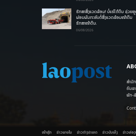
ຮັກສາສິ່ງແວດລ້ອມ! ບໍ່ແຮ່ໃຕ້ດິນ ຊ່ວຍຫຼ
ຜ່ອນຜົນກະທົບຕໍ່ສິ່ງແວດລ້ອມໜ້າດິນ
ຮັກສາໜ້າດິນ.
06/08/2026
AB
ສຳນັກ
ຄົນລາ
ພັກ-ລັ
Cont
ໜ້າຫຼັກ
ຂ່າວພາຍ​ໃນ
ຂ່າວຕ່າງປະເທດ
​ຂ່າວບັນເທິງ
​ຂ່າວທ່ອ