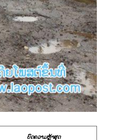
ບົດຄວາມຫຼ້າສຸດ