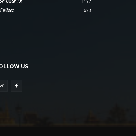
າວການພັດທະນາ
1197
ມໄອທີລາວ
683
OLLOW US