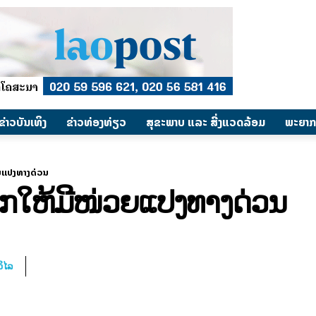
​ຂ່າວບັນເທິງ
​ຂ່າວທ່ອງທ່ຽວ
ສຸຂະພາບ ແລະ ສີ່ງແວດລ້ອມ
ພະຍາກ
ວຍແປງທາງດ່ວນ
າກໃຫ້ມີໜ່ວຍແປງທາງດ່ວນ
ິໄລ