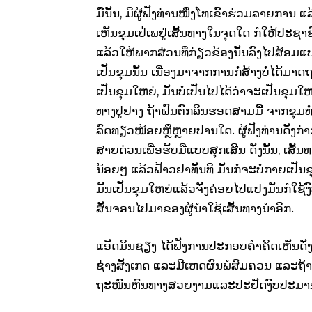
ມື້ນັ້ນ, ມີຜູ້ຟັງທ່ານໜຶ່ງໂທເຂົ້າຮ່ວມລາຍກ
ເຫັນຂຸມເປ່ເພຢູ່ເສັ້ນທາງໃນຈຸດໃດ ກໍໃຫ້ປະ
ແລ້ວໃຫ້ພາກສ່ວນທີ່ກ່ຽວຂ້ອງນັ້ນລົງໄປສ້ອມແປງທ
ເປັນຂຸມນັ້ນ ເນື່ອງມາຈາກການກໍ່ສ້າງບໍ່ໄດ້ມາ
ເປັນຂຸມໃຫຍ່, ມັນບໍ່ເປັນໄປໄດ້ວ່າຈະເປັນຂຸມໃຫ
ທາງປູຢາງ ຖ້າຝົນຕົກລິນຮອດສາມມື້ ຈາກຂຸມທໍ
ລົດທຽວໜ້ອຍຫຼືຫຼາຍປານໃດ. ຜູ້ຟັງທ່ານດັ່ງກ່າວ
ສາຍດ່ວນເພື່ອຮັບມືແບບສຸກເສີນ ດັ່ງນັ້ນ, ເ
ນ້ອຍໆ ແລ້ວຟ້າວຢາທັນທີ ມັນກໍຈະບໍ່ກາຍເປັນ
ມັນເປັນຂຸມໃຫຍ່ແລ້ວຈັ່ງຄ່ອຍໄປແປງມັນກໍໃຊ້ງ
ສັນຈອນໄປມາຂອງຜູ້ນຳໃຊ້ເສັ້ນທາງນຳອີກ.
ແອັດມິນຊຽງ ໄດ້ຟັງການປະກອບຄຳຄິດເຫັນດັ່ງກ່າ
ຊ່າງສັງເກດ ແລະມີເຫດຜົນພໍສົມຄວນ ແລະຖ້າ
ຖະໜົນຫົນທາງສວຍງາມແລະປະຢັດງົບປະມານໄປໄດ