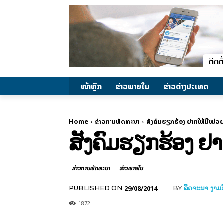
ໜ້າຫຼັກ
ຂ່າວພາຍ​ໃນ
ຂ່າວຕ່າງປະເທດ
Home
ຂ່າວການພັດທະນາ
ສັງຄົມຮຽກຮ້ອງ ຢາກໃຫ້ມີໜ່
ສັງຄົມຮຽກຮ້ອງ ຢ
ຂ່າວການພັດທະນາ
ຂ່າວພາຍ​ໃນ
29/08/2014
PUBLISHED ON
BY
ລິດຈະນາ ງາມວ
1872