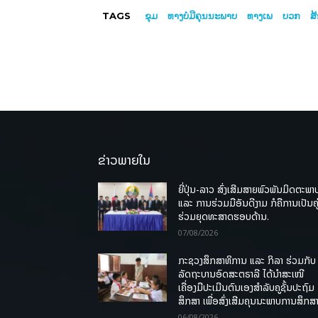
TAGS
ຂຸມ
ທາງບໍ່ມີຄຸນນະພາບ
ທາງເພ
ບວກ
ສ
ຂ່າວພາຍໃນ
ຍີ່ປຸ່ນ-ລາວ ສົ່ງເສີມສາຍພົວພັນມິດຕະພາ
ແລະ ການຮ່ວມມືອັນດີງາມ ກໍຄືການເປັນຄູ
ຮ່ວມຍຸດທະສາດຮອບດ້ານ.
07/08/2026
ກະຊວງສຶກສາທິການ ແລະ ກິລາ ຮ່ວມກັບ
ລັດຖະບານອົດສະຕຣາລີ ໄດ້ນຳສະເໜີ
ເຄື່ອງມືປະເມີນຕົນເອງສຳລັບຄູຊັ້ນປະຖົມ
ສຶກສາ ເພື່ອສົ່ງເສີມຄຸນນະພາບການສຶກສາ
06/08/2026