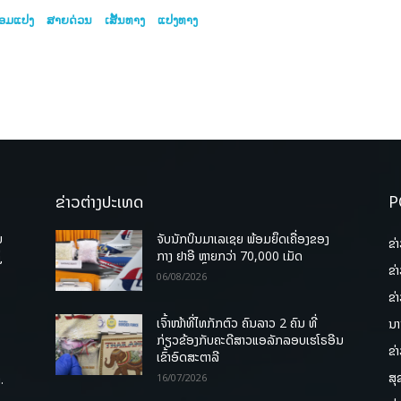
້ອມແປງ
ສາຍດ່ວນ
ເສັ້ນທາງ
ແປງທາງ
ຂ່າວຕ່າງປະເທດ
P
ບ
ຈັບນັກບິນມາເລເຊຍ ພ້ອມຍຶດເຄື່ອງຂອງ
ຂ່
່
ກາງ ຢາອີ ຫຼາຍກວ່າ 70,000 ເມັດ
ຂ່
06/08/2026
ຂ່
ເຈົ້າໜ້າທີ່ໄທກັກຕົວ ຄົນລາວ 2 ຄົນ ທີ່
ນາ
ກ່ຽວຂ້ອງກັບຄະດີສາວແອລັກລອບເຮໂຣອີນ
ຂ່
ເຂົ້າອົດສະຕາລີ
ສຸ
.
16/07/2026