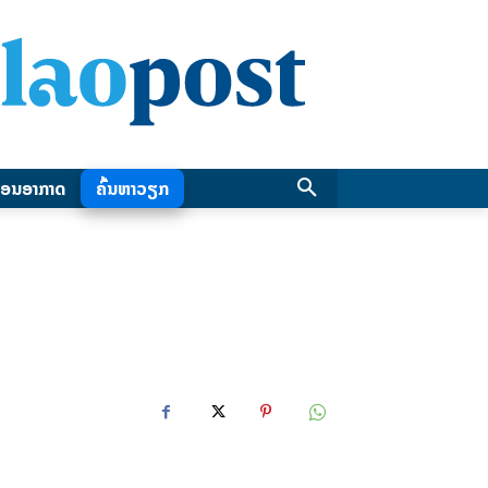
ອນອາກາດ
ຄົ້ນຫາວຽກ