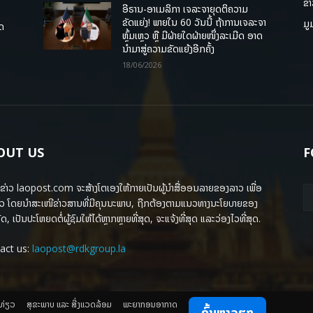
ຂ່
ອີຣານ-ອາເມລິກາ ເຈລະຈາຍຸດຕິຄວາມ
ຂັດແຍ່ງ! ພາຍໃນ 60 ວັນນີ້ ຖ້າການເຈລະຈາ
ມູ
ຸດ
ຫຼົ້ມເຫຼວ ຫຼື ມີຝ່າຍໃດຝ່າຍໜຶ່ງລະເມີດ ອາດ
ນໍາມາສູ່ຄວາມຂັດແຍ້ງອີກຄັ້ງ
18/06/2026
OUT US
F
ຂ່າວ laopost.com ຈະສ້າງໂຕເອງໃຫ້ກາຍເປັນຜູ້ນຳສື່ອອນລາຍຂອງລາວ ເພື່ອ
ວ ໂດຍນຳສະເໜີຂ່າວສານທີ່ມີຄຸນນະພາບ, ຖືກຕ້ອງຕາມແນວທາງນະໂຍບາຍຂອງ
ດ, ເປັນປະໂຫຍດຕໍ່ຜູ້ຊົມໃຫ້ໄດ້ຫຼາກຫຼາຍທີ່ສຸດ, ຈະແຈ້ງທີ່ສຸດ ແລະວ່ອງໄວທີ່ສຸດ.
act us:
laopost@rdkgroup.la
ງທ່ຽວ
ສຸຂະພາບ ແລະ ສີ່ງແວດລ້ອມ
ພະຍາກອນອາກາດ
ຄົ້ນຫາວຽກ