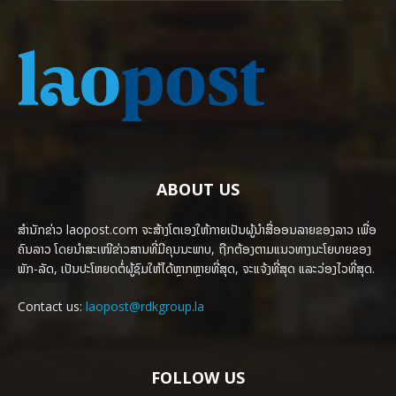
ABOUT US
ສຳນັກຂ່າວ laopost.com ຈະສ້າງໂຕເອງໃຫ້ກາຍເປັນຜູ້ນຳສື່ອອນລາຍຂອງລາວ ເພື່ອ
ຄົນລາວ ໂດຍນຳສະເໜີຂ່າວສານທີ່ມີຄຸນນະພາບ, ຖືກຕ້ອງຕາມແນວທາງນະໂຍບາຍຂອງ
ພັກ-ລັດ, ເປັນປະໂຫຍດຕໍ່ຜູ້ຊົມໃຫ້ໄດ້ຫຼາກຫຼາຍທີ່ສຸດ, ຈະແຈ້ງທີ່ສຸດ ແລະວ່ອງໄວທີ່ສຸດ.
Contact us:
laopost@rdkgroup.la
FOLLOW US