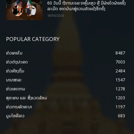
60 ວັນນີ້ ຖ້າການເຈລະຈາຫຼົ້ມເຫຼວ ຫຼື ມີຝ່າຍໃດຝ່າຍໜຶ່ງ
ລະເມີດ ອາດນໍາມາສູ່ຄວາມຂັດແຍ້ງອີກຄັ້ງ
18/06/2026
POPULAR CATEGORY
ຂ່າວພາຍ​ໃນ
8487
ຂ່າວຕ່າງປະເທດ
7003
ຂ່າວທ້ອງຖິ່ນ
2484
ນານາສາລະ
1547
ຂ່າວເຫດການ
1278
ສຸຂະພາບ ແລະ ສີ່ງແວດລ້ອມ
1203
ຂ່າວການພັດທະນາ
1197
ມູມໄອທີລາວ
683