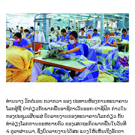
ທ່ານນາງ ວິກຕໍເຣຍ ກວາກວາ ຮອງ ປະທານຫ້ອງການທະນາຄານ
ໂລກຜູ້ຊີ້ ນຳກ່ຽວກັບພາກພື້ນອາຊີຕາເວັນອອກ-ປາຊີຟິກ ກ່າວໃນ
ກອງປະຊຸມເຜີຍແຜ່ ບົດລາຍງານຂອງທະນາຄານໂລກກ່ຽວ ກັບ
ທ່າອ່ຽງໂລກການຂະຫຍາຍຕົວ ຂອງເສດຖະກິດພາກພື້ນໃນວັນທີ
4 ຕຸລາຜ່ານມາ, ຊຶ່ງບົດລາຍງານໄດ້ສະ ແດງໃຫ້ເຫັນເຖິງອັດຕາ