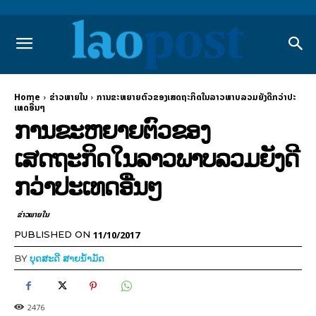
Home
ຂ່າວພາຍ​ໃນ
ການຂະຫຍາຍຕົວຂອງເສດຖະກິດໃນລາວພາບລວມຍັງດີກວ່າປະ
ເທດອື່ນໆ
ການຂະຫຍາຍຕົວຂອງ
ເສດຖະກິດໃນລາວພາບລວມຍັງດີ
ກວ່າປະເທດອື່ນໆ
ຂ່າວພາຍ​ໃນ
11/10/2017
PUBLISHED ON
BY
ບຸດສະດີ ສາຍນ້ຳມັດ
2476