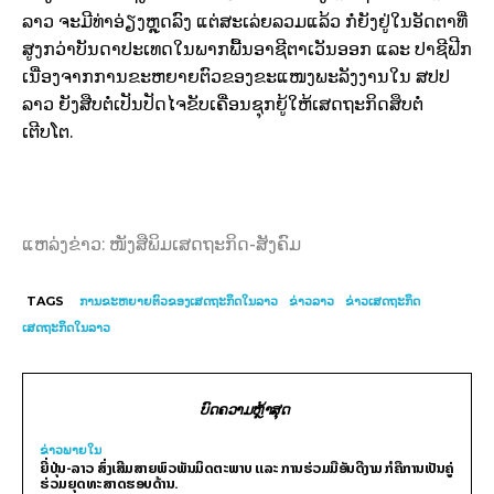
ລາວ ຈະມີທ່າອ່ຽງຫຼຸດລົງ ແຕ່ສະເລ່ຍລວມແລ້ວ ກໍ່ຍັງຢູ່ໃນອັດຕາທີ່
ສູງກວ່າບັນດາປະເທດໃນພາກພື້ນອາຊີຕາເວັນອອກ ແລະ ປາຊີຟີກ
ເນື່ອງຈາກການຂະຫຍາຍຕົວຂອງຂະແໜງພະລັງງານໃນ ສປປ
ລາວ ຍັງສືບຕໍ່ເປັນປັດໄຈຂັບເຄື່ອນຊຸກຍູ້ໃຫ້ເສດຖະກິດສຶບຕໍ່​
ເຕີບໂຕ.
ແຫລ່ງຂ່າວ: ໜັງສືພິມເສດຖະກິດ-ສັງຄົມ
TAGS
ການຂະຫຍາຍຕົວຂອງເສດຖະກິດໃນລາວ
ຂ່າວລາວ
ຂ່າວເສດຖະກິດ
ເສດຖະກິດໃນລາວ
ບົດຄວາມຫຼ້າສຸດ
ຂ່າວພາຍ​ໃນ
ຍີ່ປຸ່ນ-ລາວ ສົ່ງເສີມສາຍພົວພັນມິດຕະພາບ ແລະ ການຮ່ວມມືອັນດີງາມ ກໍຄືການເປັນຄູ່
ຮ່ວມຍຸດທະສາດຮອບດ້ານ.