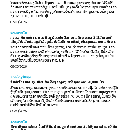
ໃນຕອນບ່າຍຂອງວັນທີ 5 ສິງຫາ 2026 ທີ່ ກະຊວງການຕ່າງປະເທດ ໄດ້ມີພິທີ
ລົງນາມເອກະສານແລກປ່ຽນ (ສະບັບປັບປຸງ) ສໍາລັບໂຄງການຊ່ວຍເຫຼືອລ້າຈາກ
ລັດຖະບານຍີ່ປຸ່ນ ໃນການປັບປຸງສະໜາມບິນສາກົນວັດໄຕ ມູນຄ່າລວມທັງໝົດ
3,863,000,000 ເຢນ ຫຼື...
07/08/2026
ຂ່າວພາຍ​ໃນ
ກະຊວງສຶກສາທິການ ແລະ ກິລາ ຮ່ວມກັບລັດຖະບານອົດສະຕຣາລີ ໄດ້ນຳສະເໜີ
ເຄື່ອງມືປະເມີນຕົນເອງສຳລັບຄູຊັ້ນປະຖົມສຶກສາ ເພື່ອສົ່ງເສີມຄຸນນະພາບການສຶກສາ.
ກະຊວງສຶກສາທິການ ແລະ ກິລາ (ສສກ), ໂດຍໄດ້ຮັບການສະໜັບສະໜູນຈາກ
ລັດຖະບານອົດສະຕຣາລີ ຜ່ານແຜນງານບີຄວາ, ໄດ້ນຳສະເໜີເຄື່ອງມືປະເມີນ
ຕົນເອງສຳລັບຄູຢ່າງເປັນທາງການໃນວັນທີ 4 ສິງຫາ 2026. ກອງປະຊຸມແມ່ນ
ພາຍໃຕ້ການເປັນປະທານຂອງ ທ່ານ ປອ...
06/08/2026
ຂ່າວຕ່າງປະເທດ
ຈັບນັກບິນມາເລເຊຍ ພ້ອມຍຶດເຄື່ອງຂອງກາງ ຢາອີ ຫຼາຍກວ່າ 70,000 ເມັດ
ສຳນັກຂ່າວຕ່າງປະເທດລາຍງານວ່າ ນັກບິນມາເລເຊຍ ອາດຖືກໂທດປະຫານຊີວິດ
ຫຼັງຖືກຈັບກຸມຢູ່ສະໜາມບິນນານາຊາດ ຊູກາໂນ-ຮັດຕາ ໃນນະຄອນຫຼວງຈາກາ
ຕາ ພ້ອມເຄື່ອງຂອງກາງເປັນຢາອີ ຫຼາຍກວ່າ 70,000 ເມັດ ເຊື່ອງຢູ່ໃນກະເປົາ
ເດີນທາງ ໂດຍຜົນກວດຍັງພົບວ່າ ນັກບິນມີສານເສບຕິດໃນຮ່າງກາຍ ຂະນະ
ປະຕິບັດໜ້າທີ່ຂັບເຮືອບິນໂດຍສານ...
06/08/2026
ຂ່າວພາຍ​ໃນ
ຮັກສາສິ່ງແວດລ້ອມ! ບໍ່ແຮ່ໃຕ້ດິນ ຊ່ວຍຫຼຸດຜ່ອນຜົນກະທົບຕໍ່ສິ່ງແວດລ້ອມໜ້າດິນ