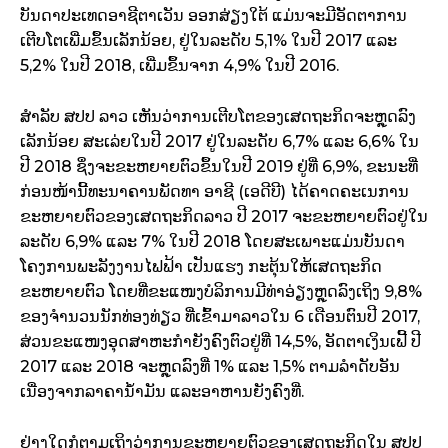
ບັນດາປະເທດອາຊີຕາເວັນ ອອກສ່ຽງໃຕ້ ແມ່ນຈະມີອັດຕາການ
ເຕີບໂຕເພີ່ມຂຶ້ນເລັກນ້ອຍ, ຢູ່ໃນລະດັບ 5,1% ໃນປີ 2017 ແລະ
5,2% ໃນປີ 2018, ເພີ່ມຂຶ້ນຈາກ 4,9% ໃນປີ 2016.
ສໍາລັບ ສປປ ລາວ ເຫັນວ່າການເຕີບໂຕຂອງເສດຖະກິດຈະຫຼຸດລົງ
ເລັກນ້ອຍ ສະເລ່ຍໃນປີ 2017 ຢູ່ໃນລະດັບ 6,7% ແລະ 6,6% ໃນ
ປີ 2018 ຊຶ່ງຈະຂະຫຍາຍຕົວຂຶ້ນໃນປີ 2019 ຢູ່ທີ່ 6,9%, ຂະນະທີ່
ກ່ອນໜ້ານີ້ທະນາຄານພັດທາ ອາຊີ (ເອດີບີ) ໄດ້ຄາດຄະເນການ
ຂະຫຍາຍຕົວຂອງເສດຖະກິດລາວ ປີ 2017 ຈະຂະຫຍາຍຕົວຢູ່ໃນ
ລະດັບ 6,9% ແລະ 7% ໃນປີ 2018 ໂດຍສະເພາະແມ່ນບັນດາ
ໂຄງການພະລັງງານໄຟຟ້າ ເປັນແຮງ ກະຕຸ້ນໃຫ້ເສດຖະກິດ
ຂະຫຍາຍຕົວ ໂດຍທີ່ຂະແໜງບໍລິການມີທ່າອ່ຽງຫຼຸດລົງເຖິງ 9,8%
ຂອງຈໍານວນນັກທ່ອງທ່ຽວ ທີ່ເຂົ້າມາລາວໃນ 6 ເດືອນຕົນປີ 2017,
ສ່ວນຂະແໜງອຸດສາຫະກໍາຍັງຄົງຕົວຢູ່ທີ່ 14,5%, ອັດຕາເງິນເຟີ້ ປີ
2017 ແລະ 2018 ຈະຫຼຸດລົງທີ່ 1% ແລະ 1,5% ຕາມລໍາດັບອັນ
ເນື່ອງຈາກລາຄານໍ້າມັນ ແລະອາຫານຍັງຄົງທີ່.
ຢ່າງໃດກໍຕາມເຖິງວ່າການຂະຫຍາຍຕົວຂອງເສດຖະກິດໃນ ສປປ