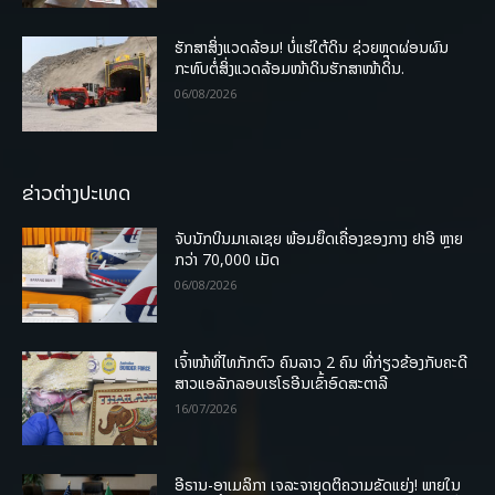
ຮັກສາສິ່ງແວດລ້ອມ! ບໍ່ແຮ່ໃຕ້ດິນ ຊ່ວຍຫຼຸດຜ່ອນຜົນ
ກະທົບຕໍ່ສິ່ງແວດລ້ອມໜ້າດິນຮັກສາໜ້າດິນ.
06/08/2026
ຂ່າວຕ່າງປະເທດ
ຈັບນັກບິນມາເລເຊຍ ພ້ອມຍຶດເຄື່ອງຂອງກາງ ຢາອີ ຫຼາຍ
ກວ່າ 70,000 ເມັດ
06/08/2026
ເຈົ້າໜ້າທີ່ໄທກັກຕົວ ຄົນລາວ 2 ຄົນ ທີ່ກ່ຽວຂ້ອງກັບຄະດີ
ສາວແອລັກລອບເຮໂຣອີນເຂົ້າອົດສະຕາລີ
16/07/2026
ອີຣານ-ອາເມລິກາ ເຈລະຈາຍຸດຕິຄວາມຂັດແຍ່ງ! ພາຍໃນ