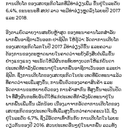
ການເຕີບໂຕ ຂອງເສດຖະກິດໂລກທີ່ມີທ່າອ່ຽງເພີ່ມ ຂຶ້ນຢູ່ໃນລະດັບ
6,4%, ຂະນະນະທີ່ ສປປ ລາວ ຈະມີທ່າອ່ຽງຫຼຸດລົງໄລຍະປີ 2017
ແລະ 2018.
ອີງຕາມບົດລາຍງານສະບັບຫຼ້າສຸດ ຂອງທະນາຄານໂລກສໍາລັບ
ພາກພື້ນອາຊີຕາເວັນອອກ-ປາຊີຟີກ ໃຫ້ຮູ້ວ່າ: ອັດຕາການເຕີບໂຕ
ຂອງເສດຖະກິດໂລກໃນປີ 2017 ມີທ່າອ່ຽງດີຂຶ້ນ ແລະຄວາມ
ຕ້ອງການຂອງຕະຫຼາດພາຍໃນຄາດວ່າຈະຍັງຄົງສືບຕໍ່ເພີ່ມຂຶ້ນ
ຢ່າງແຂງແຮງ ຈະເຮັດໃຫ້ມີຜົນກະທົບທາງບວກໃຫ້ແກ່ບັນດາ
ປະເທດທີ່ກໍາລັງພັດທະນາຢູ່ໃນພາກພື້ນອາຊີຕາເວັນອອກ ແລະປາ
ຊີຟີກ. ຊຶ່ງການເຕີບໂຕຂອງເສດຖະກິດໃນປະ ເທດທີ່ພັດທະນາແລ້ວ
ທີ່ຄາດວ່າຈະເພີ່ມສູງຂຶ້ນ, ການພື້ນຕົວຂອງລາຄາສິນຄ້າ ແລະ
ອັດຕາການຂະຫຍາຍຕົວຂອງ ການຄ້າສາກົນ ທີ່ສູງຂຶ້ນຈະເປັນປັດ
ໄຈ ທີ່ສົ່ງຜົນກະທົບອັນດີໃຫ້ແກ່ປະເທດທີ່ກໍາລັງພັດທະນາຢູ່ໃນ
ພາກພື້ນເພີ່ມຂຶ້ນ ເລັກນ້ອຍ ເນື່ອງມາຈາກອັດຕາການເຕີບໂຕຂອງ
ເສດຖະກິດຂອງປະເທດຈີນທີ່ເພີ່ມສູງຂຶ້ນກວ່າຄາດຄະເນໄວ້, ຊຶ່ງ
ຢູ່ໃນລະດັບ 6,7%, ຊຶ່ງມີອັດຕາເທົ່າກັນກັບ ການເຕີບໂຕໃນໄລຍະ
ດຽວກັນຂອງປີ 2016. ສ່ວນປະເທດອື່ນໆຢູ່ໃນພາກພື້ນ ລວມທັງ