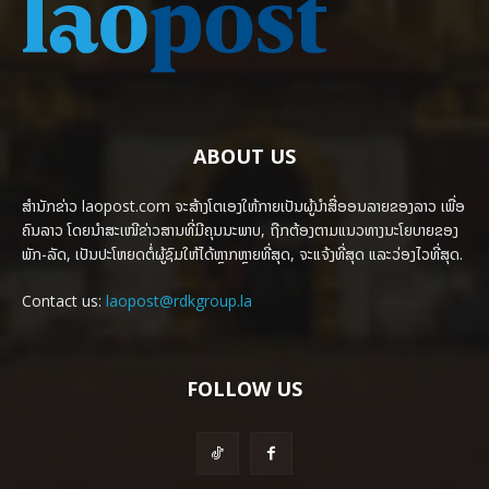
ABOUT US
ສຳນັກຂ່າວ laopost.com ຈະສ້າງໂຕເອງໃຫ້ກາຍເປັນຜູ້ນຳສື່ອອນລາຍຂອງລາວ ເພື່ອ
ຄົນລາວ ໂດຍນຳສະເໜີຂ່າວສານທີ່ມີຄຸນນະພາບ, ຖືກຕ້ອງຕາມແນວທາງນະໂຍບາຍຂອງ
ພັກ-ລັດ, ເປັນປະໂຫຍດຕໍ່ຜູ້ຊົມໃຫ້ໄດ້ຫຼາກຫຼາຍທີ່ສຸດ, ຈະແຈ້ງທີ່ສຸດ ແລະວ່ອງໄວທີ່ສຸດ.
Contact us:
laopost@rdkgroup.la
FOLLOW US