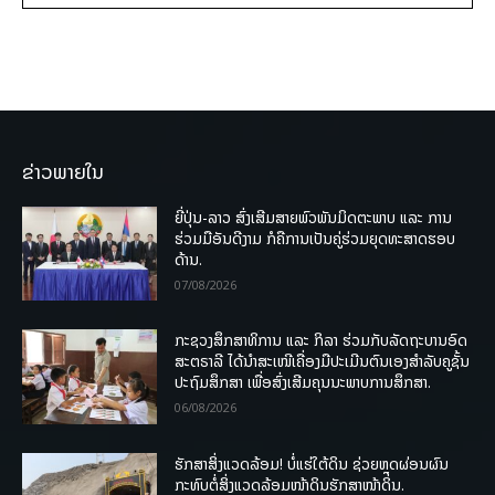
ຂ່າວພາຍໃນ
ຍີ່ປຸ່ນ-ລາວ ສົ່ງເສີມສາຍພົວພັນມິດຕະພາບ ແລະ ການ
ຮ່ວມມືອັນດີງາມ ກໍຄືການເປັນຄູ່ຮ່ວມຍຸດທະສາດຮອບ
ດ້ານ.
07/08/2026
ກະຊວງສຶກສາທິການ ແລະ ກິລາ ຮ່ວມກັບລັດຖະບານອົດ
ສະຕຣາລີ ໄດ້ນຳສະເໜີເຄື່ອງມືປະເມີນຕົນເອງສຳລັບຄູຊັ້ນ
ປະຖົມສຶກສາ ເພື່ອສົ່ງເສີມຄຸນນະພາບການສຶກສາ.
06/08/2026
ຮັກສາສິ່ງແວດລ້ອມ! ບໍ່ແຮ່ໃຕ້ດິນ ຊ່ວຍຫຼຸດຜ່ອນຜົນ
ກະທົບຕໍ່ສິ່ງແວດລ້ອມໜ້າດິນຮັກສາໜ້າດິນ.