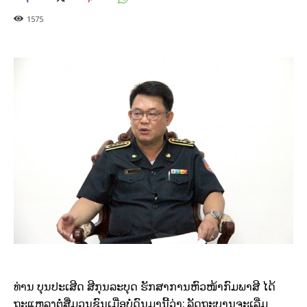
1575
ທ່ານ ບຸນປະເສີດ ສີກຸນລະບຸດ ຮັກສາການຫົວໜ້າກົມພາສີ ໄດ້
ຖະແຫລງຕໍ່ສື່ມວນຊົນເມື່ອບໍ່ດົນມານີ້ວ່າ: ລັດຖະບານຈະເລີ່ມ