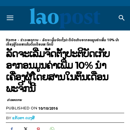
Home
ຂ່າວເຫດການ
ລັດຈະເລີ່ມຈັດຕັ້ງປະຕິບັດເກັບອາກອນມູນຄ່າເພີ່ມ 10% ນຳ
ເຄື່ອງຜູ້ໂດຍສານໃນຕົ້ນເດືອນພະຈິກນີ້
ລັດຈະເລີ່ມຈັດຕັ້ງປະຕິບັດເກັບ
ອາກອນມູນຄ່າເພີ່ມ 10% ນຳ
ເຄື່ອງຜູ້ໂດຍສານໃນຕົ້ນເດືອນ
ພະຈິກນີ້
ຂ່າວເຫດການ
10/10/2016
PUBLISHED ON
BY
ແກ້ວຕາ ດວງສີ