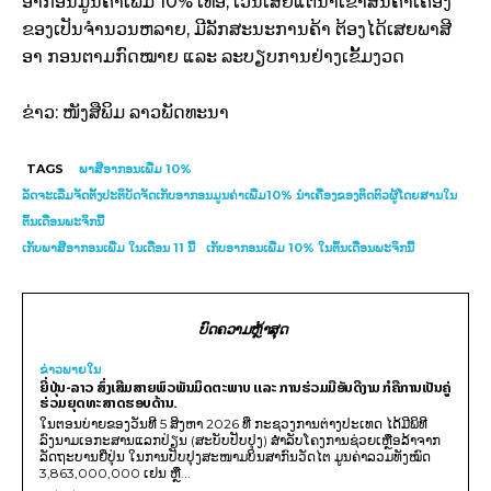
ອາກອນມູນຄ່າເພີ່ມ 10% ເທື່ອ, ເວັ້ນເສຍແຕ່ນຳເຂົ້າສິນຄ້າເຄື່ອງ
ຂອງເປັນຈຳນວນຫລາຍ, ມີລັກສະນະການຄ້າ ຕ້ອງໄດ້ເສຍພາສີ
ອາ ກອນຕາມກົດໝາຍ ແລະ ລະບຽບການຢ່າງເຂັ້ມງວດ
ຂ່າວ: ໜັງສືພິມ ລາວພັດທະນາ
TAGS
ພາສີອາກອນເພີ່ມ 10%
ລັດຈະເລີ່ມຈັດຕັ້ງປະຕິບັດຈັດເກັບອາກອນມູນຄ່າເພີ່ມ10% ນຳເຄື່ອງຂອງຕິດຕົວຜູ້ໂດຍສານໃນ
ຕົ້ນເດືອນພະຈິກນີ້
ເກັບພາສີອາກອນເພີ່ມ ໃນເດືອນ 11 ນີ້
ເກັບອາກອນເພີ່ມ 10% ໃນຕົ້ນເດືອນພະຈິກນີ້
ບົດຄວາມຫຼ້າສຸດ
ຂ່າວພາຍ​ໃນ
ຍີ່ປຸ່ນ-ລາວ ສົ່ງເສີມສາຍພົວພັນມິດຕະພາບ ແລະ ການຮ່ວມມືອັນດີງາມ ກໍຄືການເປັນຄູ່
ຮ່ວມຍຸດທະສາດຮອບດ້ານ.
ໃນຕອນບ່າຍຂອງວັນທີ 5 ສິງຫາ 2026 ທີ່ ກະຊວງການຕ່າງປະເທດ ໄດ້ມີພິທີ
ລົງນາມເອກະສານແລກປ່ຽນ (ສະບັບປັບປຸງ) ສໍາລັບໂຄງການຊ່ວຍເຫຼືອລ້າຈາກ
ລັດຖະບານຍີ່ປຸ່ນ ໃນການປັບປຸງສະໜາມບິນສາກົນວັດໄຕ ມູນຄ່າລວມທັງໝົດ
3,863,000,000 ເຢນ ຫຼື...