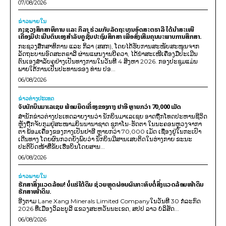
07/08/2026
ຂ່າວພາຍ​ໃນ
ກະຊວງສຶກສາທິການ ແລະ ກິລາ ຮ່ວມກັບລັດຖະບານອົດສະຕຣາລີ ໄດ້ນຳສະເໜີ
ເຄື່ອງມືປະເມີນຕົນເອງສຳລັບຄູຊັ້ນປະຖົມສຶກສາ ເພື່ອສົ່ງເສີມຄຸນນະພາບການສຶກສາ.
ກະຊວງສຶກສາທິການ ແລະ ກິລາ (ສສກ), ໂດຍໄດ້ຮັບການສະໜັບສະໜູນຈາກ
ລັດຖະບານອົດສະຕຣາລີ ຜ່ານແຜນງານບີຄວາ, ໄດ້ນຳສະເໜີເຄື່ອງມືປະເມີນ
ຕົນເອງສຳລັບຄູຢ່າງເປັນທາງການໃນວັນທີ 4 ສິງຫາ 2026. ກອງປະຊຸມແມ່ນ
ພາຍໃຕ້ການເປັນປະທານຂອງ ທ່ານ ປອ...
06/08/2026
ຂ່າວຕ່າງປະເທດ
ຈັບນັກບິນມາເລເຊຍ ພ້ອມຍຶດເຄື່ອງຂອງກາງ ຢາອີ ຫຼາຍກວ່າ 70,000 ເມັດ
ສຳນັກຂ່າວຕ່າງປະເທດລາຍງານວ່າ ນັກບິນມາເລເຊຍ ອາດຖືກໂທດປະຫານຊີວິດ
ຫຼັງຖືກຈັບກຸມຢູ່ສະໜາມບິນນານາຊາດ ຊູກາໂນ-ຮັດຕາ ໃນນະຄອນຫຼວງຈາກາ
ຕາ ພ້ອມເຄື່ອງຂອງກາງເປັນຢາອີ ຫຼາຍກວ່າ 70,000 ເມັດ ເຊື່ອງຢູ່ໃນກະເປົາ
ເດີນທາງ ໂດຍຜົນກວດຍັງພົບວ່າ ນັກບິນມີສານເສບຕິດໃນຮ່າງກາຍ ຂະນະ
ປະຕິບັດໜ້າທີ່ຂັບເຮືອບິນໂດຍສານ...
06/08/2026
ຂ່າວພາຍ​ໃນ
ຮັກສາສິ່ງແວດລ້ອມ! ບໍ່ແຮ່ໃຕ້ດິນ ຊ່ວຍຫຼຸດຜ່ອນຜົນກະທົບຕໍ່ສິ່ງແວດລ້ອມໜ້າດິນ
ຮັກສາໜ້າດິນ.
ອີງຕາມ Lane Xang Minerals Limited Companyໃນວັນທີ 30 ກໍລະກົດ
2026 ທີ່ເມືອງວິລະບູລີ ແຂວງສະຫວັນນະເຂດ, ສປປ ລາວ ບໍລິສັດ...
06/08/2026