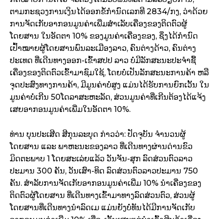
ຕາມກະຊວງການເງິນໄດ້ອອກຂໍ້ກຳນົດເລກທີ 2834/ກງ, ວ່າດ້ວຍ
ການຈັດເກັບອາກອນມູນຄ່າເພີ່ມສຳເລັບເຄື່ອງຂອງຕິດຕົວຜູ້
ໂດຍສານ ໃນອັດຕາ 10% ຂອງມູນຄ່າເຄື່ອງຂອງ, ຊຶ່ງໄດ້ກຳນົດ
ເປົ້າໝາຍຜູ້ໂດຍສານພົນລະເມືອງລາວ, ຄົນຕ່າງດ້າວ, ຄົນຕ່າງ
ປະເທດ ທີ່ເດີນທາງອອກ-ເຂົ້າສປປ ລາວ ບໍ່ມີລັກສະນະປະຈຳຊື້
ເຄື່ອງຂອງຕິດຕົວເຂົ້າມາຊົມໃຊ້, ໂດຍບໍ່ເປັນລັກສະນະການຄ້າ ຫລື
ຈຸດປະສົງທາງການຄ້າ, ມີມູນຄ່າບໍ່ສູງ ແມ່ນໄດ້ຮັບການຍົກເວັ້ນ ໃນ
ມູນຄ່າບໍ່ເກີນ 50ໂດລາສະຫະລັດ, ສ່ວນມູນຄ່າທີ່ເກີນຕ້ອງໄດ້ແຈ້ງ
ເສຍອາກອນມູນຄ່າເພີ່ມໃນອັດຕາ 10%.
ທ່ານ ບຸນປະເສີດ ສີກຸນລະບຸດ ກ່າວວ່າ: ປັດຈຸບັນ ຈຳນວນຜູ້
ໂດຍສານ ແລະ ພາຫະນະຂອງລາວ ທີ່ເດີນທາງຜ່ານດ່ານຂົວ
ມິດຕະພາບ 1 ໂດຍສະເລ່ຍແລ້ວ ວັນຈັນ-ສຸກ ລົດສ່ວນຕົວລາວ
ປະມານ 300 ຄັນ, ວັນເສົາ-ທິດ ລົດສ່ວນຕົວລາວປະມານ 750
ຄັນ. ສຳລັບການຈັດເກັບອາກອນມູນຄ່າເພີ່ມ 10% ນຳເຄື່ອງຂອງ
ຕິດຕົວຜູ້ໂດຍສານ ທີ່ເດີນທາງເຂົ້າມາທາງລົດສ່ວນຕົວ, ສ່ວນຜູ້
ໂດຍສານທີ່ເດີນທາງນຳລົດເມ ແມ່ນຍັງບໍ່ທັນໄດ້ມີການຈັດເກັບ