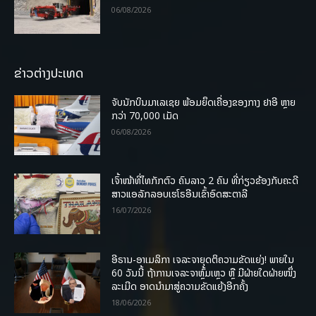
06/08/2026
ຂ່າວຕ່າງປະເທດ
ຈັບນັກບິນມາເລເຊຍ ພ້ອມຍຶດເຄື່ອງຂອງກາງ ຢາອີ ຫຼາຍ
ກວ່າ 70,000 ເມັດ
06/08/2026
ເຈົ້າໜ້າທີ່ໄທກັກຕົວ ຄົນລາວ 2 ຄົນ ທີ່ກ່ຽວຂ້ອງກັບຄະດີ
ສາວແອລັກລອບເຮໂຣອີນເຂົ້າອົດສະຕາລີ
16/07/2026
ອີຣານ-ອາເມລິກາ ເຈລະຈາຍຸດຕິຄວາມຂັດແຍ່ງ! ພາຍໃນ
60 ວັນນີ້ ຖ້າການເຈລະຈາຫຼົ້ມເຫຼວ ຫຼື ມີຝ່າຍໃດຝ່າຍໜຶ່ງ
ລະເມີດ ອາດນໍາມາສູ່ຄວາມຂັດແຍ້ງອີກຄັ້ງ
18/06/2026