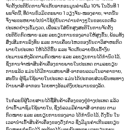
ຈັດຕັ້ງປະຕິບັດການຈັດເກັບອາກອນມູນຄ່າເພີ່ມ 10% ໃນວັນທີ 1
ພະຈິກນີ້, ທີ່ດ່ານຂົວມິດຕະພາບ 1 ວຽງຈັນ-ໜອງຄາຍ, ຈາກນັ້ນ
ຈຶ່ງຈະຂະຫຍາຍໄປນຳໃຊ້ຢູ່ບັນດາດ່ານຕ່າງໆໃນຂອບເຂດທົ່ວ
ປະເທດຢ່າງເຂັ້ມງວດ, ເພື່ອແນໃສ່ຍົກສູງສະຕິໃນການຈັດຕັ້ງ
ປະຕິບັດກົດໝາຍ ແລະ ລະບຽບການຂອງລາວໃຫ້ສູງຂຶ້ນ, ພ້ອມທັງ
ສົ່ງເສີມການລົງທຶນ ແລະ ການເຄື່ອນໄຫວຂອງບັນດາວິສາຫະກິດ
ພາຍໃນປະເທດ ໃຫ້ໄດ້ດີຂຶ້ນ ແລະ ຈັດເກັບລາຍຮັບເຂົ້າງົບ
ປະມານແຫ່ງລັດຕາມກົດໝາຍ ແລະ ລະບຽບການໄດ້ກຳນົດໄວ້,
ຊຶ່ງການຈຳໜ່າສິນຄ້າເຄື່ອງຂາຍພາຍໃນປະເທດ ຕາມລະບຽບ
ການແລ້ວ ແມ່ນໄດ້ມີການເສຍພາສີ-ອາກອນລວມໃນລາຄາຂາຍ,
ສະນັ້ນ ຜູ້ຊົມໃຊ້ພາຍໃນປະເທດ ແມ່ນໄດ້ປະກອບສ່ວນພັນທະທາງ
ດ້ານພາສີ-ອາກອນ ໂດຍທາງອ້ອມຕໍ່ງົບປະມານຂອງລັດ.
ໃນກໍລະນີຜູ້ໂດຍສານໄດ້ຊື້ສິນຄ້າເຄື່ອງຂອງຢູ່ຕ່າງປະເທດ ແລ້ວ
ນຳເຂົ້າມາຊົມໃຊ້ພາຍໃນ, ຊຶ່ງບໍ່ລວມມີຄ່າພາສີ-ອາກອນ ຕາມ
ກົດໝາຍ ແລະ ລະບຽບການຂອງລາວ ໄດ້ກຳນົດໄວ້, ດັ່ງນັ້ນ ໃນ
ເວລານຳເຂົ້າສິນຄ້າເຄື່ອງຂອງດັ່ງກ່າວ ຊຶ່ງມີມູນຄ່າເກີນລະບຽບ
ກົດໝາຍກຳນົດໄວ້ ຈະຕ້ອງໄດ້ມອບພັນທະຕາມລະບຽບການ,