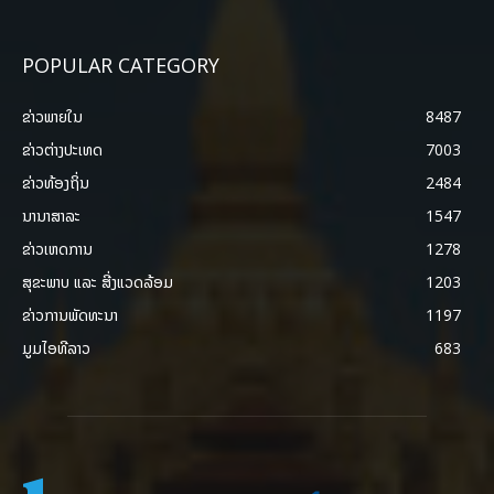
POPULAR CATEGORY
ຂ່າວພາຍ​ໃນ
8487
ຂ່າວຕ່າງປະເທດ
7003
ຂ່າວທ້ອງຖິ່ນ
2484
ນານາສາລະ
1547
ຂ່າວເຫດການ
1278
ສຸຂະພາບ ແລະ ສີ່ງແວດລ້ອມ
1203
ຂ່າວການພັດທະນາ
1197
ມູມໄອທີລາວ
683