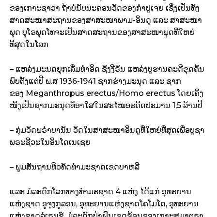
ຂອງເກາະຊາວາ ຖ້າບໍ່ນັບນະຄອນວັດຂອງກຳປູເຈຍ ເຊິ່ງເປັນທັງ
ສາດສະໜາສະຖານຂອງສາສະໜາພາມ-ອິນດູ ແລະ ສາສະໜາ
ພຸດ ບຸໂຣພຸດໂທຈະເປັນສາດສະຖານຂອງສາສະໜາພຸດທີ່ໃຫຍ່
ທີ່ສຸດໃນໂລກ
– ແຫລ່ງມະນດຍຸກເລີ່ມທຳອິດ ຊັງງີຣັນ ແຫລ່ງບູຮານຄະດີຂຸດຄົ້ນ
ພົບຕັ້ງແຕ່ປີ ພ.ສ 1936-1941 ຊາກຮ່າງມະນຸດ ແລະ ຊາກ
ຂອງ Meganthropus erectus/Homo erectus ໂດຍເຄິ່ງ
ໜຶ່ງເປັນຊາກມະນຸດທີ່ອາໃສໃນສະໄໝອະດີດປະມານ 1,5 ລ້ານປີ
– ກຸ່ມວັດພຣຳບານັນ ວັດໃນສາສະໜາອິນດູທີ່ໃຫຍ່ທີ່ສຸດເພື່ອບູຊາ
ພຣະຊີວະໃນອິນໂດເນເຊຍ
– ພູມສັນຖານທິວທັດທຳມະຊາດເຂດບາຫລີ
ແລະ ມໍລະດົກໂລກທາງທຳມະຊາດ 4 ແຫ່ງ ໄດ້ແກ່ ອຸທະຍານ
ແຫ່ງຊາດ ອູຈຸງກູລອນ, ອຸທະຍານແຫ່ງຊາດໂຄໂມໂດ, ອຸທະຍານ
ແຫ່ງຊາດລໍເຣນຊ໌, ມໍລະດົກປ່າຝົນເຂດຮ້ອນຂອງເກາະສຸມາຕຣາ