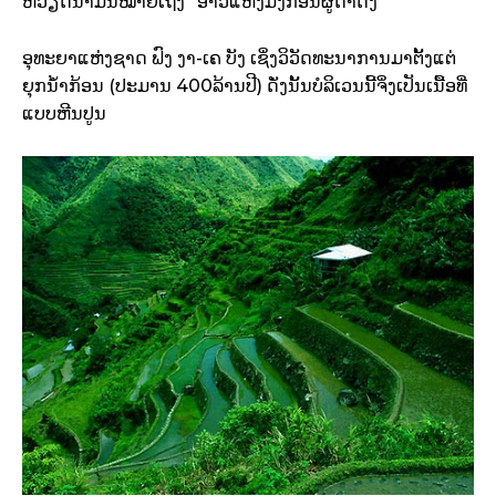
ຫວຽດນາມນີ້ໝາຍເຖິງ “ອ່າວແຫ່ງມັງກອນຜູ້ດຳດິ່ງ”
ອຸທະຍາແຫ່ງຊາດ ຟົງ ງາ-ເຄ ບັງ ເຊິ່ງວິວັດທະນາການມາຕັ້ງແຕ່
ຍຸກນ້ຳກ້ອນ (ປະມານ 400ລ້ານປີ) ດັ່ງນັ້ນບໍລິເວນນີ້ຈິ່ງເປັນເນື້ອທີ່
ແບບຫີນປູນ