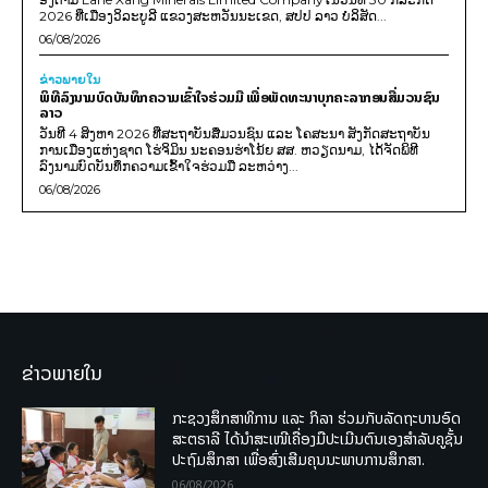
2026 ທີ່ເມືອງວິລະບູລີ ແຂວງສະຫວັນນະເຂດ, ສປປ ລາວ ບໍລິສັດ...
06/08/2026
ຂ່າວພາຍ​ໃນ
ພິທີລົງນາມບົດບັນທຶກຄວາມເຂົ້າໃຈຮ່ວມມື ເພື່ອພັດທະນາບຸກຄະລາກອນສື່ມວນຊົນ
ລາວ
ວັນທີ 4 ສິງຫາ 2026 ທີ່ສະຖາບັນສື່ມວນຊົນ ແລະ ໂຄສະນາ ສັງກັດສະຖາບັນ
ການເມືອງແຫ່ງຊາດ ໂຮ່ຈິມິນ ນະຄອນຮ່າໂນ້ຍ ສສ. ຫວຽດນາມ, ໄດ້ຈັດພິທີ
ລົງນາມບົດບັນທຶກຄວາມເຂົ້າໃຈຮ່ວມມື ລະຫວ່າງ...
06/08/2026
ຂ່າວພາຍໃນ
ກະຊວງສຶກສາທິການ ແລະ ກິລາ ຮ່ວມກັບລັດຖະບານອົດ
ສະຕຣາລີ ໄດ້ນຳສະເໜີເຄື່ອງມືປະເມີນຕົນເອງສຳລັບຄູຊັ້ນ
ປະຖົມສຶກສາ ເພື່ອສົ່ງເສີມຄຸນນະພາບການສຶກສາ.
06/08/2026