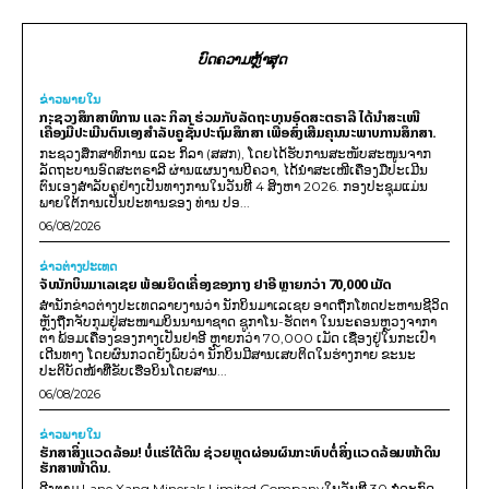
ບົດຄວາມຫຼ້າສຸດ
ຂ່າວພາຍ​ໃນ
ກະຊວງສຶກສາທິການ ແລະ ກິລາ ຮ່ວມກັບລັດຖະບານອົດສະຕຣາລີ ໄດ້ນຳສະເໜີ
ເຄື່ອງມືປະເມີນຕົນເອງສຳລັບຄູຊັ້ນປະຖົມສຶກສາ ເພື່ອສົ່ງເສີມຄຸນນະພາບການສຶກສາ.
ກະຊວງສຶກສາທິການ ແລະ ກິລາ (ສສກ), ໂດຍໄດ້ຮັບການສະໜັບສະໜູນຈາກ
ລັດຖະບານອົດສະຕຣາລີ ຜ່ານແຜນງານບີຄວາ, ໄດ້ນຳສະເໜີເຄື່ອງມືປະເມີນ
ຕົນເອງສຳລັບຄູຢ່າງເປັນທາງການໃນວັນທີ 4 ສິງຫາ 2026. ກອງປະຊຸມແມ່ນ
ພາຍໃຕ້ການເປັນປະທານຂອງ ທ່ານ ປອ...
06/08/2026
ຂ່າວຕ່າງປະເທດ
ຈັບນັກບິນມາເລເຊຍ ພ້ອມຍຶດເຄື່ອງຂອງກາງ ຢາອີ ຫຼາຍກວ່າ 70,000 ເມັດ
ສຳນັກຂ່າວຕ່າງປະເທດລາຍງານວ່າ ນັກບິນມາເລເຊຍ ອາດຖືກໂທດປະຫານຊີວິດ
ຫຼັງຖືກຈັບກຸມຢູ່ສະໜາມບິນນານາຊາດ ຊູກາໂນ-ຮັດຕາ ໃນນະຄອນຫຼວງຈາກາ
ຕາ ພ້ອມເຄື່ອງຂອງກາງເປັນຢາອີ ຫຼາຍກວ່າ 70,000 ເມັດ ເຊື່ອງຢູ່ໃນກະເປົາ
ເດີນທາງ ໂດຍຜົນກວດຍັງພົບວ່າ ນັກບິນມີສານເສບຕິດໃນຮ່າງກາຍ ຂະນະ
ປະຕິບັດໜ້າທີ່ຂັບເຮືອບິນໂດຍສານ...
06/08/2026
ຂ່າວພາຍ​ໃນ
ຮັກສາສິ່ງແວດລ້ອມ! ບໍ່ແຮ່ໃຕ້ດິນ ຊ່ວຍຫຼຸດຜ່ອນຜົນກະທົບຕໍ່ສິ່ງແວດລ້ອມໜ້າດິນ
ຮັກສາໜ້າດິນ.
ອີງຕາມ Lane Xang Minerals Limited Companyໃນວັນທີ 30 ກໍລະກົດ