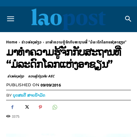
Home
​ຂ່າວທ່ອງທ່ຽວ
ມາທຳຄວາມຮູ້ຈັກກັບສະຖານທີ່ "ມໍລະດົກໂລກແຫ່ງອາຊຽນ"
ມາທຳຄວາມຮູ້ຈັກກັບສະຖານທີ່
“ມໍລະດົກໂລກແຫ່ງອາຊຽນ”
​ຂ່າວທ່ອງທ່ຽວ
ຄວາມຮູ້ກ່ຽວກັບ AEC
09/09/2016
PUBLISHED ON
BY
ບຸດສະດີ ສາຍນ້ຳມັດ
3375