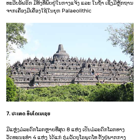
ທະວີບອັຟຣິກ ມີທັງທີ່ພົບຢູ່ໃນກາງແຈ້ງ ແລະ ໃນຖ້ຳ ເຊິ່ງມີຫຼັກຖານ
ຈາກເຄື່ອງມືເຄື່ອງໃຊ້ໃນຍຸກ Palaeolithic
7. ປະເທດ ອິນໂດເນເຊຍ
ມີແຫຼ່ງມໍລະດົກໂລກຫຼາຍທີ່ສຸດ 8 ແຫ່ງ ເປັນມໍລະດົກໂລກທາງ
ວັດທະນະທຳ 4 ແຫ່ງ ໄດ້ແກ່ ກຸ່ມວັດບຸໂຣພຸດໂທ ຕັ້ງຢູ່ພາກກາງ