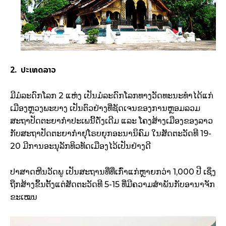
2. ປະເທດລາວ
ມີມໍລະດົກໂລກ 2 ແຫ່ງ ເປັນມໍລະດົກໂລກທາງວັດທະນະທຳໄດ້ແກ່
ເມືອງຫຼວງພະບາງ ເປັນຕົວຢ່າງທີ່ຊັດເຈນຂອງການຫຼອມລວມ
ສະຖາປັດຕະຍາກຳປະເພນີ້ດັ່ງເດີມ ແລະ ໂຄງສ້າງເມືອງຂອງລາວ
ກັບສະຖາປັດຕະຍາກຳຢຸໂຣບຍຸກອະນານິຄົມ ໃນສັດຕະວັດທີ 19-
20 ມີການອະນຸລັກທິວທັດເມືອງໄວ້ເປັນຢ່າງດີ
ປາສາດຫີນວັດພູ ເປັນສະຖານທີ່ທີ່ເກົ່າແກ່ຫຼາຍກວ່າ 1,000 ປີ ເຊິ່ງ
ຖືກສ້າງຂຶ້ນຕັ້ງແຕ່ສັດຕະວັດທີ 5-15 ທີ່ມີຄວາມສຳພັນກັບອານາຈັກ
ຂະເໝນ