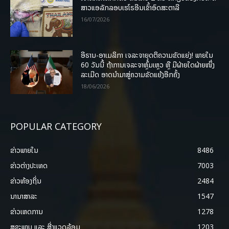
ສາວແອລັກລອບເຮໂຣອີນເຂົ້າອົດສະຕາລີ
16/07/2026
ອີຣານ-ອາເມລິກາ ເຈລະຈາຍຸດຕິຄວາມຂັດແຍ່ງ! ພາຍໃນ
60 ວັນນີ້ ຖ້າການເຈລະຈາຫຼົ້ມເຫຼວ ຫຼື ມີຝ່າຍໃດຝ່າຍໜຶ່ງ
ລະເມີດ ອາດນໍາມາສູ່ຄວາມຂັດແຍ້ງອີກຄັ້ງ
18/06/2026
POPULAR CATEGORY
ຂ່າວພາຍ​ໃນ
8486
ຂ່າວຕ່າງປະເທດ
7003
ຂ່າວທ້ອງຖິ່ນ
2484
ນານາສາລະ
1547
ຂ່າວເຫດການ
1278
ສຸຂະພາບ ແລະ ສີ່ງແວດລ້ອມ
1203