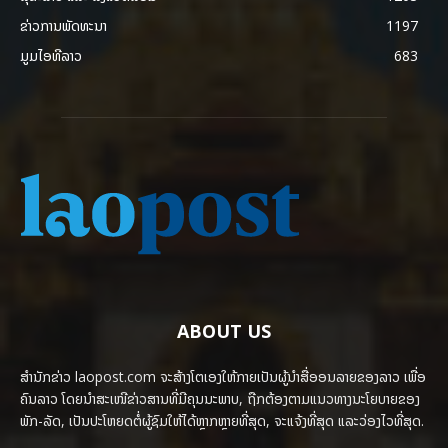
ຂ່າວການພັດທະນາ
1197
ມູມໄອທີລາວ
683
ABOUT US
ສຳນັກຂ່າວ laopost.com ຈະສ້າງໂຕເອງໃຫ້ກາຍເປັນຜູ້ນຳສື່ອອນລາຍຂອງລາວ ເພື່ອ
ຄົນລາວ ໂດຍນຳສະເໜີຂ່າວສານທີ່ມີຄຸນນະພາບ, ຖືກຕ້ອງຕາມແນວທາງນະໂຍບາຍຂອງ
ພັກ-ລັດ, ເປັນປະໂຫຍດຕໍ່ຜູ້ຊົມໃຫ້ໄດ້ຫຼາກຫຼາຍທີ່ສຸດ, ຈະແຈ້ງທີ່ສຸດ ແລະວ່ອງໄວທີ່ສຸດ.