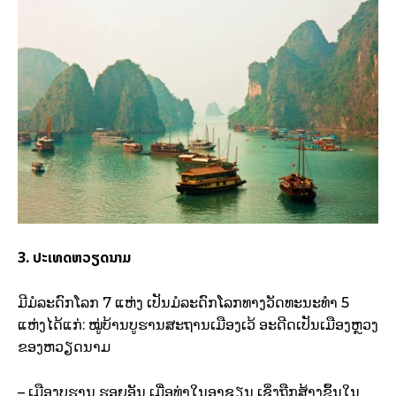
3. ປະເທດຫວຽດນາມ
ມີມໍລະດົກໂລກ 7 ແຫ່ງ ເປັນມໍລະດົກໂລກທາງວັດທະນະທຳ 5
ແຫ່ງໄດ້ແກ່: ໝູ່ບ້ານບູຮານສະຖານເມືອງເວ້ ອະດີດເປັນເມືອງຫຼວງ
ຂອງຫວຽດນາມ
– ເມືອງບູຮານ ຮອຍອັນ ເມື່ອທ່າໃນອາຊຽນ ເຊິ່ງຖືກສ້າງຂຶ້ນໃນ