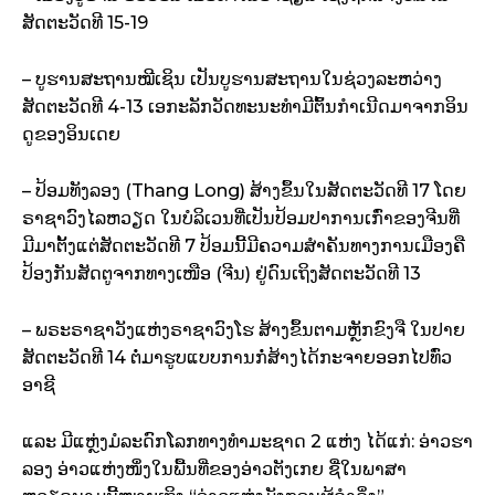
ສັດຕະວັດທີ 15-19
– ບູຮານສະຖານໝີເຊິນ ເປັນບູຮານສະຖານໃນຊ່ວງລະຫວ່າງ
ສັດຕະວັດທີ 4-13 ເອກະລັກວັດທະນະທຳມີຕົ້ນກຳເນີດມາຈາກອິນ
ດູຂອງອິນເດຍ
– ປ້ອມທັງລອງ (Thang Long) ສ້າງຂຶ້ນໃນສັດຕະວັດທີ 17 ໂດຍ
ຣາຊາວົງໄລຫວຽດ ໃນບໍລິເວນທີ່ເປັນປ້ອມປາການເກົ່າຂອງຈີນທີ່
ມີມາຕັ້ງແຕ່ສັດຕະວັດທີ 7 ປ້ອມນີ້ມີຄວາມສຳຄັນທາງການເມືອງຄື
ປ້ອງກັນສັດຕູຈາກທາງເໜືອ (ຈີນ) ຢູ່ດົນເຖິງສັດຕະວັດທີ 13
– ພຣະຣາຊາວັງແຫ່ງຣາຊາວົງໂຮ ສ້າງຂຶ້ນຕາມຫຼັກຂົງຈື ໃນປາຍ
ສັດຕະວັດທີ 14 ຕໍ່ມາຮູບແບບການກໍ່ສ້າງໄດ້ກະຈາຍອອກໄປທົ່ວ
ອາຊີ
ແລະ ມີແຫຼ່ງມໍລະດົກໂລກທາງທຳມະຊາດ 2 ແຫ່ງ ໄດ້ແກ່: ອ່າວຮາ
ລອງ ອ່າວແຫ່ງໜຶ່ງໃນພື້ນທີ່ຂອງອ່າວຕັງເກຍ ຊື່ໃນພາສາ