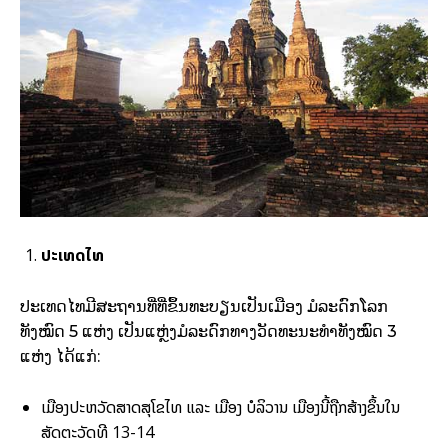
ປະເທດໄທ
ປະເທດໄທມີສະຖານທີ່ທີ່ຂຶ້ນທະບຽນເປັນເມືອງ ມໍລະດົກໂລກ
ທັງໝົດ 5 ແຫ່ງ ເປັນແຫຼ່ງມໍລະດົກທາງວັດທະນະທຳທັງໝົດ 3
ແຫ່ງ ໄດ້ແກ່:
ເມືອງປະຫວັດສາດສຸໂຂໄທ ແລະ ເມືອງ ບໍລິວານ ເມືອງນີ້ຖືກສ້າງຂຶ້ນໃນ
ສັດຕະວັດທີ 13-14