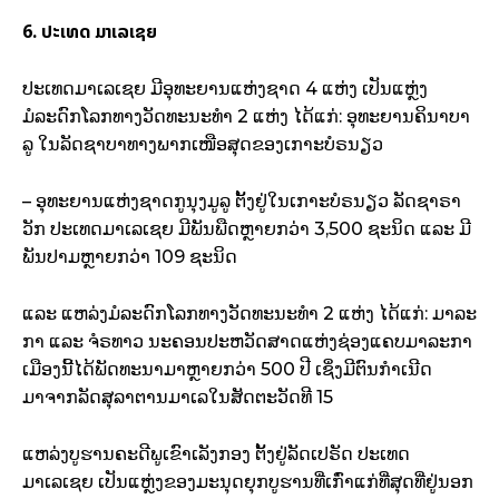
6. ປະເທດ ມາເລເຊຍ
ປະເທດມາເລເຊຍ ມີອຸທະຍານແຫ່ງຊາດ 4 ແຫ່ງ ເປັນແຫຼ່ງ
ມໍລະດົກໂລກທາງວັດທະນະທຳ 2 ແຫ່ງ ໄດ້ແກ່: ອຸທະຍານຄິນາບາ
ລູ ໃນລັດຊາບາທາງພາກເໜືອສຸດຂອງເກາະບໍຣນຽວ
– ອຸທະຍານແຫ່ງຊາດກູນຸງມູລູ ຕັ້ງຢູ່ໃນເກາະບໍຣນຽວ ລັດຊາຣາ
ວັກ ປະເທດມາເລເຊຍ ມີພັນພືດຫຼາຍກວ່າ 3,500 ຊະນິດ ແລະ ມີ
ພັນປາມຫຼາຍກວ່າ 109 ຊະນິດ
ແລະ ແຫລ່ງມໍລະດົກໂລກທາງວັດທະນະທຳ 2 ແຫ່ງ ໄດ້ແກ່: ມາລະ
ກາ ແລະ ຈໍຣທາວ ນະຄອນປະຫວັດສາດແຫ່ງຊ່ອງແຄບມາລະກາ
ເມືອງນີ້ໄດ້ພັດທະນາມາຫຼາຍກວ່າ 500 ປີ ເຊິ່ງມີຕົນກຳເນີດ
ມາຈາກລັດສຸລາຕານມາເລໃນສັດຕະວັດທີ 15
ແຫລ່ງບູຮານຄະດີພູເຂົາເລັງກອງ ຕັ້ງຢູ່ລັດເປຣັດ ປະເທດ
ມາເລເຊຍ ເປັນແຫຼ່ງຂອງມະນຸດຍຸກບູຮານທີ່ເກົ່າແກ່ທີ່ສຸດທີ່ຢູ່ນອກ