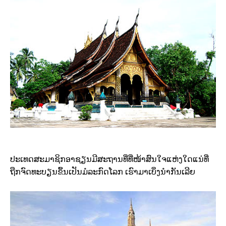
ປະເທດສະມາຊິກອາຊຽນມີສະຖານທີ່ທີ່ໜ້າສົນໃຈແຫ່ງໃດແນ່ທີ່
ຖືກຈົດທະບຽນຂຶ້ນເປັນມໍລະກົດໂລກ ເຮົາມາເບິ່ງນຳກັນເລີຍ