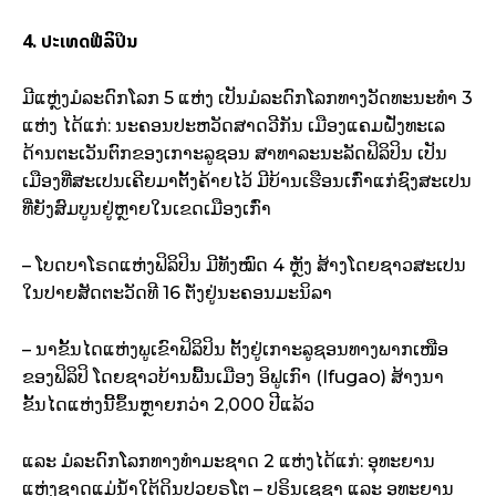
4. ປະເທດຟີລິປິນ
ມີແຫຼ່ງມໍລະດົກໂລກ 5 ແຫ່ງ ເປັນມໍລະດົກໂລກທາງວັດທະນະທຳ 3
ແຫ່ງ ໄດ້ແກ່: ນະຄອນປະຫວັດສາດວີກັນ ເມືອງແຄມຝັ່ງທະເລ
ດ້ານຕະເວັນຕົກຂອງເກາະລູຊອນ ສາທາລະນະລັດຟິລິປິນ ເປັນ
ເມືອງທີ່ສະເປນເຄີຍມາຕັ້ງຄ້າຍໄວ້ ມີບ້ານເຮືອນເກົ່າແກ່ຊົງສະເປນ
ທີ່ຍັງສົມບູນຢູ່ຫຼາຍໃນເຂດເມືອງເກົ່າ
– ໂບດບາໂຣດແຫ່ງຟິລິປິນ ມີທັງໝົດ 4 ຫຼັງ ສ້າງໂດຍຊາວສະເປນ
ໃນປາຍສັດຕະວັດທີ 16 ຕັ່ງຢູ່ນະຄອນມະນິລາ
– ນາຂັ້ນໄດແຫ່ງພູເຂົາຟິລິປິນ ຕັ້ງຢູ່ເກາະລູຊອນທາງພາກເໜືອ
ຂອງຟິລິປິ ໂດຍຊາວບ້ານພື້ນເມືອງ ອິຟູເກົາ (Ifugao) ສ້າງນາ
ຂັ້ນໄດແຫ່ງນີ້ຂຶ້ນຫຼາຍກວ່າ 2,000 ປີແລ້ວ
ແລະ ມໍລະດົກໂລກທາງທຳມະຊາດ 2 ແຫ່ງໄດ້ແກ່: ອຸທະຍານ
ແຫ່ງຊາດແມ່ນ້ຳໃຕ້ດິນປວຍຣໂຕ – ປຣິນເຊຊາ ແລະ ອຸທະຍານ