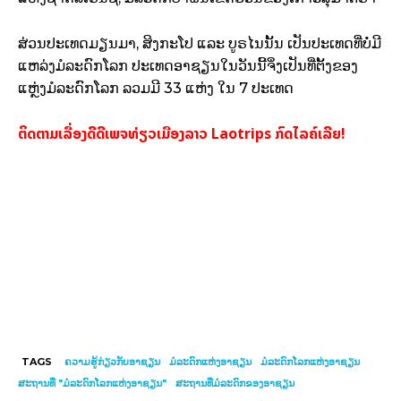
ສ່ວນປະເທດມຽນມາ, ສິງກະໂປ ແລະ ບູຣໄນນັ້ນ ເປັນປະເທດທີ່ບໍ່ມີ
ແຫລ່ງມໍລະດົກໂລກ ປະເທດອາຊຽນໃນວັນນີ້ຈິ່ງເປັນທີ່ຕັ້ງຂອງ
ແຫຼ່ງມໍລະດົກໂລກ ລວມມີ 33 ແຫ່ງ ໃນ 7 ປະເທດ
ຕິດຕາມເລື່ອງດີດີເພຈທ່ຽວເມືອງລາວ Laotrips ກົດໄລຄ໌ເລີຍ!
TAGS
ຄວາມຮູ້ກ່ຽວກັບອາຊຽນ
ມໍລະດົກແຫ່ງອາຊຽນ
ມໍລະດົກໂລກແຫ່ງອາຊຽນ
ສະຖານທີ່ "ມໍລະດົກໂລກແຫ່ງອາຊຽນ"
ສະຖານທີ່ມໍລະດົກຂອງອາຊຽນ