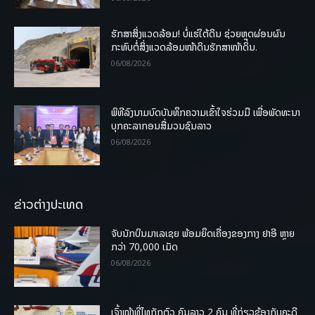
ຮັກສາສິ່ງແວດລ້ອມ! ບໍ່ແຮ່ໃຕ້ດິນ ຊ່ວຍຫຼຸດຜ່ອນຜົນ
ກະທົບຕໍ່ສິ່ງແວດລ້ອມໜ້າດິນຮັກສາໜ້າດິນ.
06/08/2026
ພິທີລົງນາມບົດບັນທຶກຄວາມເຂົ້າໃຈຮ່ວມມື ເພື່ອພັດທະນາ
ບຸກຄະລາກອນສື່ມວນຊົນລາວ
06/08/2026
ຂ່າວຕ່າງປະເທດ
ຈັບນັກບິນມາເລເຊຍ ພ້ອມຍຶດເຄື່ອງຂອງກາງ ຢາອີ ຫຼາຍ
ກວ່າ 70,000 ເມັດ
06/08/2026
ເຈົ້າໜ້າທີ່ໄທກັກຕົວ ຄົນລາວ 2 ຄົນ ທີ່ກ່ຽວຂ້ອງກັບຄະດີ