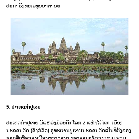
ປະກາຣັງທະເລທຸບບາຕາຮະ
5. ປະເທດກຳປູເຈຍ
ປະເທດກຳປູເຈຍ ມີແຫລ່ງມໍລະດົກໂລກ 2 ແຫ່ງໄດ້ແກ່: ເມືອງ
ນະຄອນວັດ (ອັງກໍວັດ) ອຸທະຍານບູຮານນະຄອນວັດເປັນທີ່ຕັ້ງຂອງ
ຊາກທີ່ເຫຼືອຂອງເມືອງຫຼວງຕ່າງໆ ຂອງອານາຈັກຂະເໝນ ຮວມ