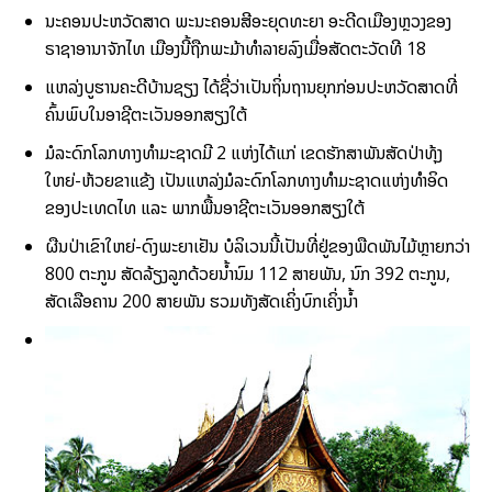
ນະຄອນປະຫວັດສາດ ພະນະຄອນສີອະຍຸດທະຍາ ອະດີດເມືອງຫຼວງຂອງ
ຣາຊາອານາຈັກໄທ ເມືອງນີ້ຖືກພະມ້າທຳລາຍລົງເມື່ອສັດຕະວັດທີ 18
ແຫລ່ງບູຮານຄະດີບ້ານຊຽງ ໄດ້ຊື່ວ່າເປັນຖິ່ນຖານຍຸກກ່ອນປະຫວັດສາດທີ່
ຄົ້ນພົບໃນອາຊີຕະເວັນອອກສຽງໃຕ້
ມໍລະດົກໂລກທາງທຳມະຊາດມີ 2 ແຫ່ງໄດ້ແກ່ ເຂດຮັກສາພັນສັດປ່າທຸ້ງ
ໃຫຍ່-ຫ້ວຍຂາແຂ້ງ ເປັນແຫລ່ງມໍລະດົກໂລກທາງທຳມະຊາດແຫ່ງທຳອິດ
ຂອງປະເທດໄທ ແລະ ພາກພື້ນອາຊີຕະເວັນອອກສຽງໃຕ້
ຜືນປ່າເຂົາໃຫຍ່-ດົງພະຍາເຢັນ ບໍລິເວນນີ້ເປັນທີ່ຢູ່ຂອງພືດພັນໄມ້ຫຼາຍກວ່າ
800 ຕະກູນ ສັດລ້ຽງລູກດ້ວຍນ້ຳນົມ 112 ສາຍພັນ, ນົກ 392 ຕະກູນ,
ສັດເລືອຄານ 200 ສາຍພັນ ຮວມທັງສັດເຄິ່ງບົກເຄິ່ງນ້ຳ