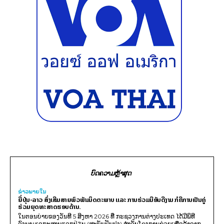
ບົດຄວາມຫຼ້າສຸດ
ຂ່າວພາຍ​ໃນ
ຍີ່ປຸ່ນ-ລາວ ສົ່ງເສີມສາຍພົວພັນມິດຕະພາບ ແລະ ການຮ່ວມມືອັນດີງາມ ກໍຄືການເປັນຄູ່
ຮ່ວມຍຸດທະສາດຮອບດ້ານ.
ໃນຕອນບ່າຍຂອງວັນທີ 5 ສິງຫາ 2026 ທີ່ ກະຊວງການຕ່າງປະເທດ ໄດ້ມີພິທີ
ລົງນາມເອກະສານແລກປ່ຽນ (ສະບັບປັບປຸງ) ສໍາລັບໂຄງການຊ່ວຍເຫຼືອລ້າຈາກ