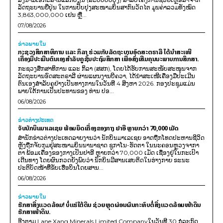
ລັດຖະບານຍີ່ປຸ່ນ ໃນການປັບປຸງສະໜາມບິນສາກົນວັດໄຕ ມູນຄ່າລວມທັງໝົດ
3,863,000,000 ເຢນ ຫຼື...
07/08/2026
ຂ່າວພາຍ​ໃນ
ກະຊວງສຶກສາທິການ ແລະ ກິລາ ຮ່ວມກັບລັດຖະບານອົດສະຕຣາລີ ໄດ້ນຳສະເໜີ
ເຄື່ອງມືປະເມີນຕົນເອງສຳລັບຄູຊັ້ນປະຖົມສຶກສາ ເພື່ອສົ່ງເສີມຄຸນນະພາບການສຶກສາ.
ກະຊວງສຶກສາທິການ ແລະ ກິລາ (ສສກ), ໂດຍໄດ້ຮັບການສະໜັບສະໜູນຈາກ
ລັດຖະບານອົດສະຕຣາລີ ຜ່ານແຜນງານບີຄວາ, ໄດ້ນຳສະເໜີເຄື່ອງມືປະເມີນ
ຕົນເອງສຳລັບຄູຢ່າງເປັນທາງການໃນວັນທີ 4 ສິງຫາ 2026. ກອງປະຊຸມແມ່ນ
ພາຍໃຕ້ການເປັນປະທານຂອງ ທ່ານ ປອ...
06/08/2026
ຂ່າວຕ່າງປະເທດ
ຈັບນັກບິນມາເລເຊຍ ພ້ອມຍຶດເຄື່ອງຂອງກາງ ຢາອີ ຫຼາຍກວ່າ 70,000 ເມັດ
ສຳນັກຂ່າວຕ່າງປະເທດລາຍງານວ່າ ນັກບິນມາເລເຊຍ ອາດຖືກໂທດປະຫານຊີວິດ
ຫຼັງຖືກຈັບກຸມຢູ່ສະໜາມບິນນານາຊາດ ຊູກາໂນ-ຮັດຕາ ໃນນະຄອນຫຼວງຈາກາ
ຕາ ພ້ອມເຄື່ອງຂອງກາງເປັນຢາອີ ຫຼາຍກວ່າ 70,000 ເມັດ ເຊື່ອງຢູ່ໃນກະເປົາ
ເດີນທາງ ໂດຍຜົນກວດຍັງພົບວ່າ ນັກບິນມີສານເສບຕິດໃນຮ່າງກາຍ ຂະນະ
ປະຕິບັດໜ້າທີ່ຂັບເຮືອບິນໂດຍສານ...
06/08/2026
ຂ່າວພາຍ​ໃນ
ຮັກສາສິ່ງແວດລ້ອມ! ບໍ່ແຮ່ໃຕ້ດິນ ຊ່ວຍຫຼຸດຜ່ອນຜົນກະທົບຕໍ່ສິ່ງແວດລ້ອມໜ້າດິນ
ຮັກສາໜ້າດິນ.
ອີງຕາມ Lane Xang Minerals Limited Companyໃນວັນທີ 30 ກໍລະກົດ