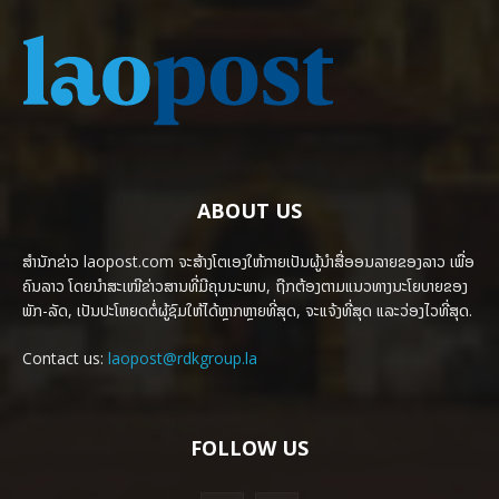
ABOUT US
ສຳນັກຂ່າວ laopost.com ຈະສ້າງໂຕເອງໃຫ້ກາຍເປັນຜູ້ນຳສື່ອອນລາຍຂອງລາວ ເພື່ອ
ຄົນລາວ ໂດຍນຳສະເໜີຂ່າວສານທີ່ມີຄຸນນະພາບ, ຖືກຕ້ອງຕາມແນວທາງນະໂຍບາຍຂອງ
ພັກ-ລັດ, ເປັນປະໂຫຍດຕໍ່ຜູ້ຊົມໃຫ້ໄດ້ຫຼາກຫຼາຍທີ່ສຸດ, ຈະແຈ້ງທີ່ສຸດ ແລະວ່ອງໄວທີ່ສຸດ.
Contact us:
laopost@rdkgroup.la
FOLLOW US