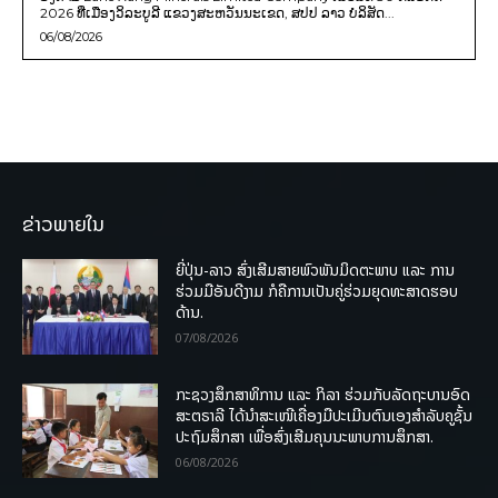
2026 ທີ່ເມືອງວິລະບູລີ ແຂວງສະຫວັນນະເຂດ, ສປປ ລາວ ບໍລິສັດ...
06/08/2026
ຂ່າວພາຍໃນ
ຍີ່ປຸ່ນ-ລາວ ສົ່ງເສີມສາຍພົວພັນມິດຕະພາບ ແລະ ການ
ຮ່ວມມືອັນດີງາມ ກໍຄືການເປັນຄູ່ຮ່ວມຍຸດທະສາດຮອບ
ດ້ານ.
07/08/2026
ກະຊວງສຶກສາທິການ ແລະ ກິລາ ຮ່ວມກັບລັດຖະບານອົດ
ສະຕຣາລີ ໄດ້ນຳສະເໜີເຄື່ອງມືປະເມີນຕົນເອງສຳລັບຄູຊັ້ນ
ປະຖົມສຶກສາ ເພື່ອສົ່ງເສີມຄຸນນະພາບການສຶກສາ.
06/08/2026