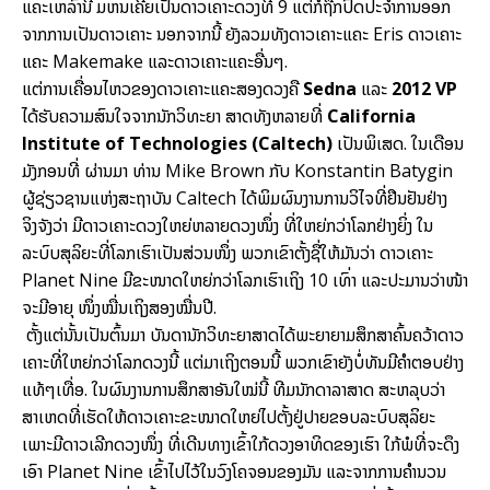
ແຄະເຫລົ່ານີ້ ມຫນເຄີຍເປັນດາວເຄາະດວງທີ 9 ແຕ່ກໍຖືກປົດປະຈຳການອອກ
ຈາກການເປັນດາວເຄາະ ນອກຈາກນີ້ ຍັງລວມທັງດາວເຄາະແຄະ Eris ດາວເຄາະ
ແຄະ Makemake ແລະດາວເຄາະແຄະອື່ນໆ.
ແຕ່ການເຄື່ອນໄຫວຂອງດາວເຄາະແຄະສອງດວງຄື
Sedna
ແລະ
2012 VP
ໄດ້ຮັບຄວາມສົນໃຈຈາກນັກວິທະຍາ ສາດທັງຫລາຍທີ່
California
Institute of Technologies (Caltech)
ເປັນພິເສດ. ໃນເດືອນ
ມັງກອນທີ່ ຜ່ານມາ ທ່ານ Mike Brown ກັບ Konstantin Batygin
ຜູ້ຊ່ຽວຊານແຫ່ງສະຖາບັນ Caltech ໄດ້ພິມຜົນງານການວິໄຈທີ່ຢືນຢັນຢ່າງ
ຈິງຈັງວ່າ ມີດາວເຄາະດວງໃຫຍ່ຫລາຍດວງໜຶ່ງ ທີ່ໃຫຍ່ກວ່າໂລກຢ່າງຍິ່ງ ໃນ
ລະບົບສຸລິຍະທີ່ໂລກເຮົາເປັນສ່ວນໜຶ່ງ ພວກເຂົາຕັ້ງຊື່ໃຫ້ມັນວ່າ ດາວເຄາະ
Planet Nine ມີຂະໜາດໃຫຍ່ກວ່າໂລກເຮົາເຖິງ 10 ເທົ່າ ແລະປະມານວ່າໜ້າ
ຈະມີອາຍຸ ໜຶ່ງໝື່ນເຖິງສອງໝື່ນປີ.
ຕັ້ງແຕ່ນັ້ນເປັນຕົ້ນມາ ບັນດານັກວິທະຍາສາດໄດ້ພະຍາຍາມສຶກສາຄົ້ນຄວ້າດາວ
ເຄາະທີ່ໃຫຍ່ກວ່າໂລກດວງນີ້ ແຕ່ມາເຖິງຕອນນີ້ ພວກເຂົາຍັງບໍ່ທັນມີຄຳຕອບຢ່າງ
ແທ້ໆເທື່ອ. ໃນຜົນງານການສຶກສາອັນໃໝ່ນີ້ ທີມນັກດາລາສາດ ສະຫລຸບວ່າ
ສາເຫດທີ່ເຮັດໃຫ້ດາວເຄາະຂະໜາດໃຫຍ່ໄປຕັ້ງຢູ່ປາຍຂອບລະບົບສຸລິຍະ
ເພາະມີດາວເລີກດວງໜຶ່ງ ທີ່ເດີນທາງເຂົ້າໃກ້ດວງອາທິດຂອງເຮົາ ໃກ້ພໍທີ່ຈະດຶງ
ເອົາ Planet Nine ເຂົ້າໄປໄວ້ໃນວົງໂຄຈອນຂອງມັນ ແລະຈາກການຄຳນວນ