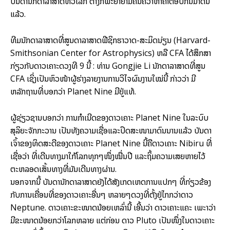
ບັນດານັກດາລາສາດທົ່ວໂລກ ຕ່າງກໍພະຍາຍາມຄົ້ນຄວ້າຫາຄຳຕອບກັນມາດົນ
ແລ້ວ.
ທີມນັກດາລາສາດທີ່ສູນດາລາສາດຟີຊິກຮາວາດ-ສະມິດນ່ຽນ (Harvard-
Smithsonian Center for Astrophysics) ຫລື CFA ໄດ້ສຶກສາ
ກ່ຽວກັບດາວເຄາະດວງທີ 9 ນີ້ : ທ່ານ Gongjie Li ນັກດາລາສາດທີ່ສູນ
CFA ເຊິ່ງເປັນຫົວໜ້າຜູ້ຮ່າງລາຍງານການວິໄຈຜົນງານໃໝ່ນີ້ ກ່າວວ່າ ມີ
ຫລັກຖານທີ່ບອກວ່າ Planet Nine ມີຢູ່ແທ້.
ຜູ້ຊ່ຽວຊານບອກວ່າ ການກຳເນີດຂອງດາວເຄາະ Planet Nine ໃນລະບົບ
ສຸລິຍະຈັກກະວານ ເປັນທັງຄວາມເຊື່ອແລະປິດສະໜາມາດົນນານແລ້ວ ບັນດາ
ເຈົ້າຂອງທິດສະດີຂອງດາວເຄາະ Planet Nine ນີ້ຄືດາວເຄາະ Nibiru ທີ່
ເຊື່ອວ່າ ທີ່ເດີນທາງມາໃກ້ໂລກທຸກໆໜຶ່ງໝື່ນປີ ແລະຖິ້ມຄວາມເສຍຫາຍໄວ້
ຕະຫລອດເສັ້ນທາງທີ່ມັນເດີນທາງຜ່ານ.
ນອກຈາກນີ້ ບັນດານັກດາລາສາດຍັງໄດ້ສັງເກດເຫດການແປກໆ ທີ່ກ່ຽວຂ້ອງ
ກັບການເຄື່ອນທີ່ຂອງດາວເຄາະອື່ນໆ ຫລາຍໆດວງທີ່ຕັ້ງຢູ່ໄກກວ່າດາວ
Neptune. ດາວເຄາະຂະໜາດນ້ອຍເຫລົ່ານີ້ ເອີ້ນວ່າ ດາວເຄາະແຄະ ເພະາວ່າ
ມີຂະໜາດນ້ອຍກວ່າໂລກຫລາຍ ແຕ່ກ່ອນ ດາວ Pluto ເປັນໜຶ່ງໃນດາວເຄາະ