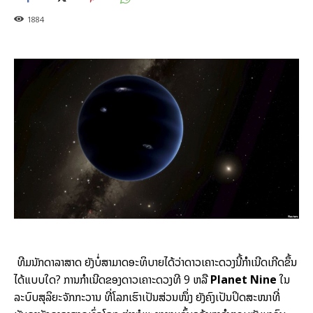
1884
ທີມນັກດາລາສາດ ຍັງບໍ່ສາມາດອະທິບາຍໄດ້ວ່າດາວເຄາະດວງນີ້ກຳເນີດເກີດຂຶ້ນ
ໄດ້ແບບໃດ? ການກຳເນີດຂອງດາວເຄາະດວງທີ 9 ຫລື
Planet Nine
ໃນ
ລະບົບສຸລິຍະຈັກກະວານ ທີ່ໂລກເຮົາເປັນສ່ວນໜຶ່ງ ຍັງຄົງເປັນປິດສະໜາທີ່