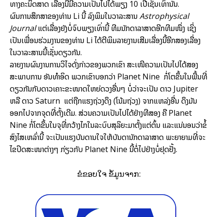
ທາງຄະນິດສາດ ເລື່ອງນີ້ມີຄວາມເປັນໄປໄດ້ພຽງ 10 ເປີເຊັນເທົ່ານັ້ນ.
ຜົນການສຶກສາຂອງທ່ານ Li ນີ້ ລົງພິມໃນວາລະສານ
Astrophysical
Journal
ແຕ່ເລື່ອງຍັງບໍ່ຈົບພຽງເທົ່ານີ້ ທີມນັກດາລາສາດອີກທີມໜຶ່ງ ເຊິ່ງ
ເປັນເພື່ອນຮ່ວມງານຂອງທ່ານ Li ໄດ້ຕີພິມລາຍງານເສີມເລື່ອງນີ້ອີກສອງເລື່ອງ
ໃນວາລະສານນີ້ເຊັ່ນດຽວກັນ.
ລາຍງານຜົນງານການວິໄຈດັ່ງກ່າວຂອງພວກເຂົາ ສະເໜີຄວາມເປັນໄປໄດ້ສອງ
ສະພາບການ ອັນທຳອິດ ພວກເຂົາບອກວ່າ Planet Nine ກໍ່ໂຕຂຶ້ນໃນພື້ນທີ່
ດຽວກັນກັບດາວເຄາະຂະໜາດໃຫຍ່ດວງອື່ນໆ ບໍ່ວ່າຈະເປັນ ດາວ Jupiter
ຫລື ດາວ Saturn ແຕ່ຖືກແຮງຖ່ວງດຶງ (ໂນ້ມຖ່ວງ) ຈາກແຫລ່ງອື່ນ ດຶງມັນ
ອອກໄປຈາກຈຸດທີ່ຕັ້ງເດີມ. ສ່ວນຄວາມເປັນໄປໄດ້ຢ່າງທີສອງ ຄື Planet
Nine ກໍ່ໂຕຂຶ້ນໃນຈຸທີ່ກວ້າງໄກໃນລະບົບສຸລິຍະມາຕັ້ງແຕ່ຕົ້ນ ແລະແນ່ນອນວ່າຂໍ້
ສົງໄສເຫລົ່ານີ້ ຈະເປັນແຮງບັນດານໃຈໃຫ້ບັນດານັກດາລາສາດ ພະຍາຍາມທີ່ຈະ
ໄຂປິດສະໜາຕ່າງໆ ກ່ຽວກັບ Planet Nine ນີ້ຕໍ່ໄປຢ່າງບໍ່ຢຸດຢັ້ງ.
ຂໍຂອບໃຈ ຂໍ້ມູນຈາກ: