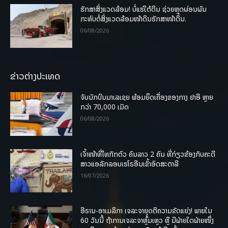
ຮັກສາສິ່ງແວດລ້ອມ! ບໍ່ແຮ່ໃຕ້ດິນ ຊ່ວຍຫຼຸດຜ່ອນຜົນ
ກະທົບຕໍ່ສິ່ງແວດລ້ອມໜ້າດິນຮັກສາໜ້າດິນ.
06/08/2026
ຂ່າວຕ່າງປະເທດ
ຈັບນັກບິນມາເລເຊຍ ພ້ອມຍຶດເຄື່ອງຂອງກາງ ຢາອີ ຫຼາຍ
ກວ່າ 70,000 ເມັດ
06/08/2026
ເຈົ້າໜ້າທີ່ໄທກັກຕົວ ຄົນລາວ 2 ຄົນ ທີ່ກ່ຽວຂ້ອງກັບຄະດີ
ສາວແອລັກລອບເຮໂຣອີນເຂົ້າອົດສະຕາລີ
16/07/2026
ອີຣານ-ອາເມລິກາ ເຈລະຈາຍຸດຕິຄວາມຂັດແຍ່ງ! ພາຍໃນ
60 ວັນນີ້ ຖ້າການເຈລະຈາຫຼົ້ມເຫຼວ ຫຼື ມີຝ່າຍໃດຝ່າຍໜຶ່ງ