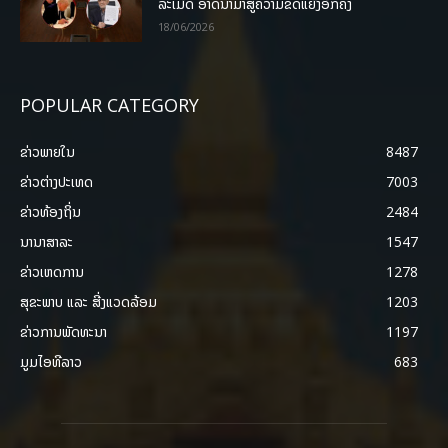
ລະເມີດ ອາດນໍາມາສູ່ຄວາມຂັດແຍ້ງອີກຄັ້ງ
18/06/2026
POPULAR CATEGORY
ຂ່າວພາຍ​ໃນ
8487
ຂ່າວຕ່າງປະເທດ
7003
ຂ່າວທ້ອງຖິ່ນ
2484
ນານາສາລະ
1547
ຂ່າວເຫດການ
1278
ສຸຂະພາບ ແລະ ສີ່ງແວດລ້ອມ
1203
ຂ່າວການພັດທະນາ
1197
ມູມໄອທີລາວ
683