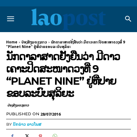
Home
ປ່ອງຢ້ຽມດວງດາວ
ນັກດາລາສາດຢັ້ງຢືນວ່າ ມີດາວເຄາະປິດສະໜາດວງທີ່ 9
"Planet Nine" ຢູ່ທີ່ປາຍຂອບລະບົບສຸລິຍະ
ນັກດາລາສາດຢັ້ງຢືນວ່າ ມີດາວ
ເຄາະປິດສະໜາດວງທີ່ 9
“PLANET NINE” ຢູ່ທີ່ປາຍ
ຂອບລະບົບສຸລິຍະ
ປ່ອງຢ້ຽມດວງດາວ
28/07/2016
PUBLISHED ON
BY
ນັກຂ່າວ ລາວໂພສ