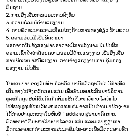
ພື້ນຖານ
2. ການສົ່ງເສີມການແລະການລົງທຶນ
3. ຄວາມຮ່ວມມືດ້ານແຮງງານ
4. ການພັດທະນາຄວາມເຊື່ອມໂຍງດ້ານການທ່ອງທ່ຽວ ຂ້າມແດນ
5. ຄວາມຮ່ວມມືເພື່ອພັດທະນາ
ນອກຈາກນັ້ນທັງສອງຝ່າຍອາດຈະມີການລົງນາມ ໃນບັນທຶກ
ຄວາມເຂົ້າໃຈວ່າດ້ວຍຄວາມຮ່ວມມືດ້ານແຮງງານ ເພື່ອສົ່ງເສີມ
ການພັດທະນາສີມືແຮງງານ ການຈ້າງແຮງງານ ການຄຸ້ມຄອງ
ແຮງງານ ເປັນຕົ້ນ.
ໃນຕອນບ່າຍຂອງວັນທີ 6 ກໍລະກົດ ນາຍົກລັດຖະມົນຕີ ມີກຳໜົດ
ເດິນທາງໄປຈັງຫວັດຂອນແຂ່ນ ເພື່ອຮັບມອບປະລິນຍາບໍລິຫານ
ມະຫາວິທະຍາໄລເທັກໂນ
ທຸລະກິດດຸດສະດີບັນດິດກິດຕິມະສັກ ທີ່
ໂລຢີຣາຊມຸງຄຸນອີສານ ວິທະຍາເຂດຂອນແກ່ນ
. ຈາກນັ້ນ ທ່ານນາຍົກຯ ຈະ
ໄດ້ກ່າວປາຖະກະຖາໃນຫົວຂໍ້ ” ສປປລາວ ສູ່ອານາຄົດການ
ພັດທະນາ“ ທີ່ມະຫາວິທະຍາໄລຂອນແກ່ນແລະມອບຫຼຽນກາ
ມິດຕະພາບແກ່ກຳມະການສະມາຄົມໄທ-ລາວເພື່ອມິດຕະພາບອີກ