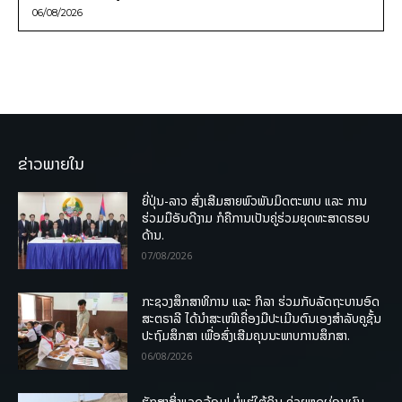
06/08/2026
ຂ່າວພາຍໃນ
ຍີ່ປຸ່ນ-ລາວ ສົ່ງເສີມສາຍພົວພັນມິດຕະພາບ ແລະ ການ
ຮ່ວມມືອັນດີງາມ ກໍຄືການເປັນຄູ່ຮ່ວມຍຸດທະສາດຮອບ
ດ້ານ.
07/08/2026
ກະຊວງສຶກສາທິການ ແລະ ກິລາ ຮ່ວມກັບລັດຖະບານອົດ
ສະຕຣາລີ ໄດ້ນຳສະເໜີເຄື່ອງມືປະເມີນຕົນເອງສຳລັບຄູຊັ້ນ
ປະຖົມສຶກສາ ເພື່ອສົ່ງເສີມຄຸນນະພາບການສຶກສາ.
06/08/2026
ຮັກສາສິ່ງແວດລ້ອມ! ບໍ່ແຮ່ໃຕ້ດິນ ຊ່ວຍຫຼຸດຜ່ອນຜົນ