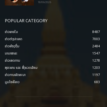
18/06/2026
POPULAR CATEGORY
ຂ່າວພາຍ​ໃນ
8487
ຂ່າວຕ່າງປະເທດ
7003
ຂ່າວທ້ອງຖິ່ນ
2484
ນານາສາລະ
1547
ຂ່າວເຫດການ
1278
ສຸຂະພາບ ແລະ ສີ່ງແວດລ້ອມ
1203
ຂ່າວການພັດທະນາ
1197
ມູມໄອທີລາວ
683