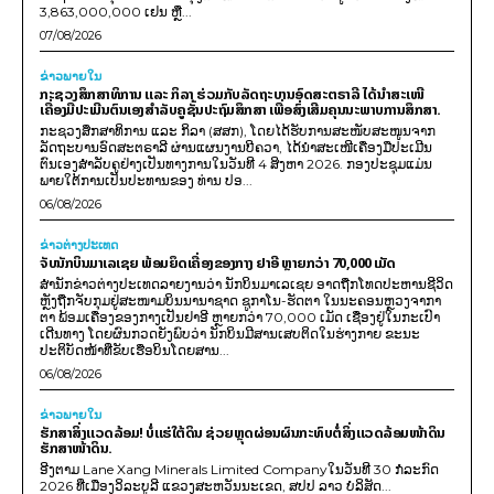
3,863,000,000 ເຢນ ຫຼື...
07/08/2026
ຂ່າວພາຍ​ໃນ
ກະຊວງສຶກສາທິການ ແລະ ກິລາ ຮ່ວມກັບລັດຖະບານອົດສະຕຣາລີ ໄດ້ນຳສະເໜີ
ເຄື່ອງມືປະເມີນຕົນເອງສຳລັບຄູຊັ້ນປະຖົມສຶກສາ ເພື່ອສົ່ງເສີມຄຸນນະພາບການສຶກສາ.
ກະຊວງສຶກສາທິການ ແລະ ກິລາ (ສສກ), ໂດຍໄດ້ຮັບການສະໜັບສະໜູນຈາກ
ລັດຖະບານອົດສະຕຣາລີ ຜ່ານແຜນງານບີຄວາ, ໄດ້ນຳສະເໜີເຄື່ອງມືປະເມີນ
ຕົນເອງສຳລັບຄູຢ່າງເປັນທາງການໃນວັນທີ 4 ສິງຫາ 2026. ກອງປະຊຸມແມ່ນ
ພາຍໃຕ້ການເປັນປະທານຂອງ ທ່ານ ປອ...
06/08/2026
ຂ່າວຕ່າງປະເທດ
ຈັບນັກບິນມາເລເຊຍ ພ້ອມຍຶດເຄື່ອງຂອງກາງ ຢາອີ ຫຼາຍກວ່າ 70,000 ເມັດ
ສຳນັກຂ່າວຕ່າງປະເທດລາຍງານວ່າ ນັກບິນມາເລເຊຍ ອາດຖືກໂທດປະຫານຊີວິດ
ຫຼັງຖືກຈັບກຸມຢູ່ສະໜາມບິນນານາຊາດ ຊູກາໂນ-ຮັດຕາ ໃນນະຄອນຫຼວງຈາກາ
ຕາ ພ້ອມເຄື່ອງຂອງກາງເປັນຢາອີ ຫຼາຍກວ່າ 70,000 ເມັດ ເຊື່ອງຢູ່ໃນກະເປົາ
ເດີນທາງ ໂດຍຜົນກວດຍັງພົບວ່າ ນັກບິນມີສານເສບຕິດໃນຮ່າງກາຍ ຂະນະ
ປະຕິບັດໜ້າທີ່ຂັບເຮືອບິນໂດຍສານ...
06/08/2026
ຂ່າວພາຍ​ໃນ
ຮັກສາສິ່ງແວດລ້ອມ! ບໍ່ແຮ່ໃຕ້ດິນ ຊ່ວຍຫຼຸດຜ່ອນຜົນກະທົບຕໍ່ສິ່ງແວດລ້ອມໜ້າດິນ
ຮັກສາໜ້າດິນ.
ອີງຕາມ Lane Xang Minerals Limited Companyໃນວັນທີ 30 ກໍລະກົດ
2026 ທີ່ເມືອງວິລະບູລີ ແຂວງສະຫວັນນະເຂດ, ສປປ ລາວ ບໍລິສັດ...