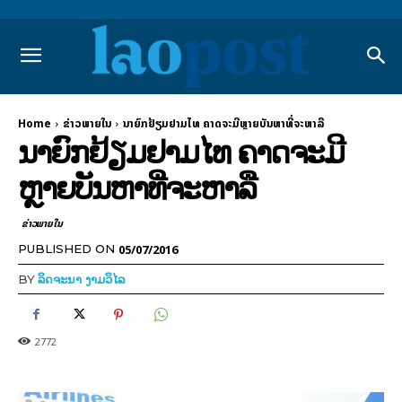
Home
ຂ່າວພາຍ​ໃນ
ນາຍົກຢ້ຽມຢາມໄທ ຄາດຈະມີຫຼາຍບັນຫາທີ່ຈະຫາລື
ນາຍົກຢ້ຽມຢາມໄທ ຄາດຈະມີ
ຫຼາຍບັນຫາທີ່ຈະຫາລື
ຂ່າວພາຍ​ໃນ
05/07/2016
PUBLISHED ON
BY
ລິດຈະນາ ງາມວິໄລ
2772