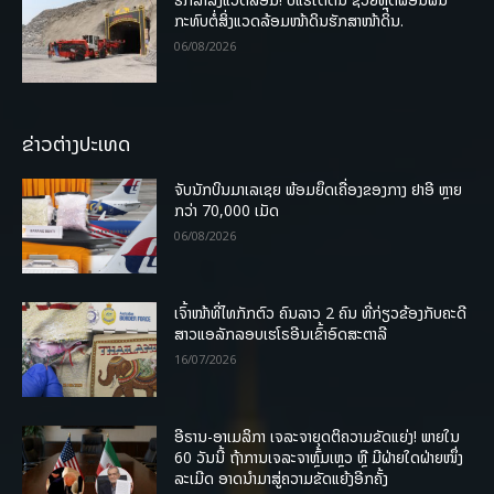
ກະທົບຕໍ່ສິ່ງແວດລ້ອມໜ້າດິນຮັກສາໜ້າດິນ.
06/08/2026
ຂ່າວຕ່າງປະເທດ
ຈັບນັກບິນມາເລເຊຍ ພ້ອມຍຶດເຄື່ອງຂອງກາງ ຢາອີ ຫຼາຍ
ກວ່າ 70,000 ເມັດ
06/08/2026
ເຈົ້າໜ້າທີ່ໄທກັກຕົວ ຄົນລາວ 2 ຄົນ ທີ່ກ່ຽວຂ້ອງກັບຄະດີ
ສາວແອລັກລອບເຮໂຣອີນເຂົ້າອົດສະຕາລີ
16/07/2026
ອີຣານ-ອາເມລິກາ ເຈລະຈາຍຸດຕິຄວາມຂັດແຍ່ງ! ພາຍໃນ
60 ວັນນີ້ ຖ້າການເຈລະຈາຫຼົ້ມເຫຼວ ຫຼື ມີຝ່າຍໃດຝ່າຍໜຶ່ງ
ລະເມີດ ອາດນໍາມາສູ່ຄວາມຂັດແຍ້ງອີກຄັ້ງ