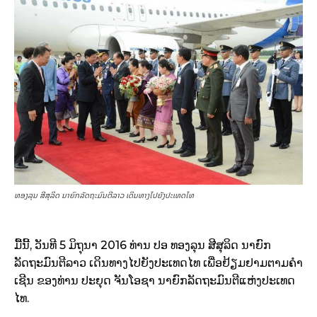
ທອງລຸນ ສີສຸລິດ ນາຍົກລັດຖະມົນຕີລາວ ເດິນທາງໄປຍັງປະເທດໄທ
ມື້ນີ້, ວັນທີ 5 ມິຖຸນາ 2016 ທ່ານ ປອ ທອງລຸນ ສີສຸລິດ ນາຍົກ
ລັດຖະມົນຕີລາວ ເດິນທາງໄປຍັງປະເທດໄທ ເພື່ອຢ້ຽມຢາມຕາມຄຳ
ເຊີນ ຂອງທ່ານ ປະຍຸດ ຈັນໂອຊາ ນາຍົກລັດຖະມົນຕີແຫ່ງປະເທດ
ໄທ.