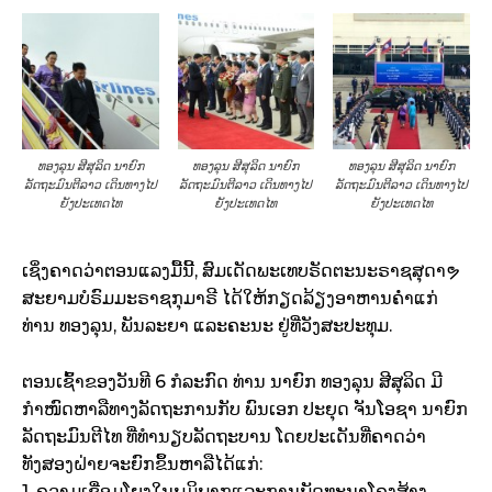
ທອງລຸນ ສີສຸລິດ ນາຍົກ
ທອງລຸນ ສີສຸລິດ ນາຍົກ
ທອງລຸນ ສີສຸລິດ ນາຍົກ
ລັດຖະມົນຕີລາວ ເດິນທາງໄປ
ລັດຖະມົນຕີລາວ ເດິນທາງໄປ
ລັດຖະມົນຕີລາວ ເດິນທາງໄປ
ຍັງປະເທດໄທ
ຍັງປະເທດໄທ
ຍັງປະເທດໄທ
ເຊິ່ງຄາດວ່າຕອນແລງມື້ນີ້, ສົມເດັດພະເທບຣັດຕະນະຣາຊສຸດາຯ
ສະຍາມບໍຣົມມະຣາຊກຸມາຣີ ໄດ້ໃຫ້ກຽດລ້ຽງອາຫານຄ່ຳແກ່
ທ່ານ ທອງລຸນ, ພັນລະຍາ ແລະຄະນະ ຢູ່ທີ່ວັງສະປະທຸມ.
ຕອນເຊົ້າຂອງວັນທີ 6 ກໍລະກົດ ທ່ານ ນາຍົກ ທອງລຸນ ສີສຸລິດ ມີ
ກຳໜົດຫາລືທາງລັດຖະການກັບ ພົນເອກ ປະຍຸດ ຈັນໂອຊາ ນາຍົກ
ລັດຖະມົນຕີໄທ ທີ່ທຳນຽບລັດຖະບານ ໂດຍປະເດັນທີ່ຄາດວ່າ
ທັງສອງຝ່າຍຈະຍົກຂຶ້ນຫາລືໄດ້ແກ່:
1. ຄວາມເຊື່ອມໂຍງໃນພູມິພາກແລະການພັດທະນາໂຄງສ້າງ