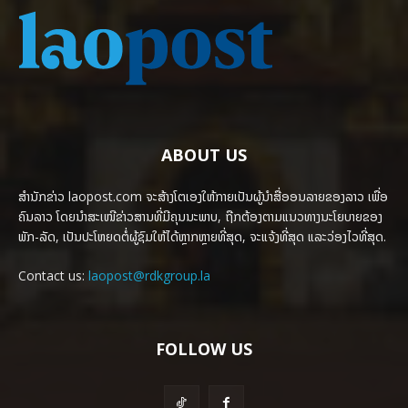
ABOUT US
ສຳນັກຂ່າວ laopost.com ຈະສ້າງໂຕເອງໃຫ້ກາຍເປັນຜູ້ນຳສື່ອອນລາຍຂອງລາວ ເພື່ອ
ຄົນລາວ ໂດຍນຳສະເໜີຂ່າວສານທີ່ມີຄຸນນະພາບ, ຖືກຕ້ອງຕາມແນວທາງນະໂຍບາຍຂອງ
ພັກ-ລັດ, ເປັນປະໂຫຍດຕໍ່ຜູ້ຊົມໃຫ້ໄດ້ຫຼາກຫຼາຍທີ່ສຸດ, ຈະແຈ້ງທີ່ສຸດ ແລະວ່ອງໄວທີ່ສຸດ.
Contact us:
laopost@rdkgroup.la
FOLLOW US