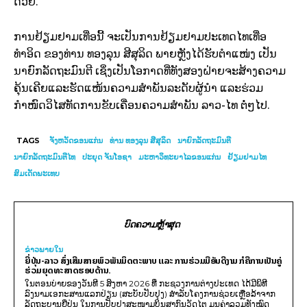
ດ້ວຍ.
ການຢ້ຽມຢາມເທື່ອນີ້ ຈະເປັນການຢ້ຽມຢາມປະເທດໄທເທື່ອ
ທຳອິດ ຂອງທ່ານ ທອງລຸນ ສີສຸລິດ ພາຍຫຼັງໄດ້ຮັບຕຳແໜ່ງ ເປັນ
ນາຍົກລັດຖະມົນຕີ ເຊິ່ງເປັນໂອກາດທີ່ທັງສອງຝ່າຍຈະສ້າງຄວາມ
ຄຸ້ນເຄີຍແລະຮັດແໜ້ນຄວາມສຳພັນລະດັບຜູ້ນຳ ແລະຮ່ວມ
ກຳໜົດວິໄສທັດການຂັບເຄື່ອນຄວາມສຳພັນ ລາວ-ໄທ ຕໍ່ໆໄປ.
TAGS
ຈັງຫວັດຂອນແກ່ນ
ທ່ານ ທອງລຸນ ສີສຸລິດ
ນາຍົກລັດຖະມົນຕີ
ນາຍົກລັດຖະມົນຕີໄທ
ປະຍຸດ ຈັນໂອຊາ
ມະຫາວິທະຍາໄລຂອນແກ່ນ
ຢ້ຽມຢາມໄທ
ສົມເດັດພະເທບ
ບົດຄວາມຫຼ້າສຸດ
ຂ່າວພາຍ​ໃນ
ຍີ່ປຸ່ນ-ລາວ ສົ່ງເສີມສາຍພົວພັນມິດຕະພາບ ແລະ ການຮ່ວມມືອັນດີງາມ ກໍຄືການເປັນຄູ່
ຮ່ວມຍຸດທະສາດຮອບດ້ານ.
ໃນຕອນບ່າຍຂອງວັນທີ 5 ສິງຫາ 2026 ທີ່ ກະຊວງການຕ່າງປະເທດ ໄດ້ມີພິທີ
ລົງນາມເອກະສານແລກປ່ຽນ (ສະບັບປັບປຸງ) ສໍາລັບໂຄງການຊ່ວຍເຫຼືອລ້າຈາກ
ລັດຖະບານຍີ່ປຸ່ນ ໃນການປັບປຸງສະໜາມບິນສາກົນວັດໄຕ ມູນຄ່າລວມທັງໝົດ