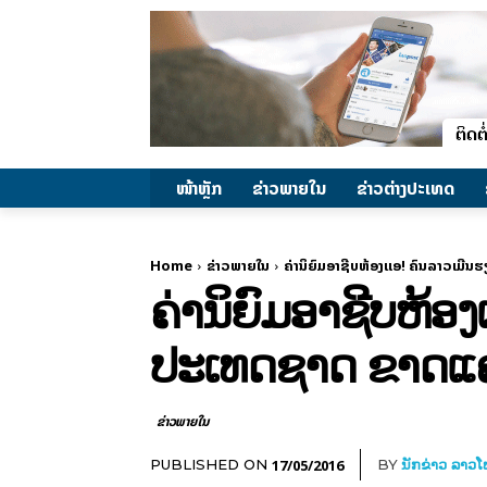
ໜ້າຫຼັກ
ຂ່າວພາຍ​ໃນ
ຂ່າວຕ່າງປະເທດ
Home
ຂ່າວພາຍ​ໃນ
ຄ່ານິຍົມອາຊີບຫ້ອງແອ! ຄົນລາວເມີ
ຄ່ານິຍົມອາຊີບຫ້ອ
ປະເທດຊາດ ຂາດແ
ຂ່າວພາຍ​ໃນ
17/05/2016
PUBLISHED ON
BY
ນັກຂ່າວ ລາວ