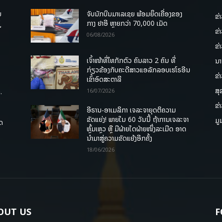
ບ
ຈັບນັກບິນມາເລເຊຍ ພ້ອມຍຶດເຄື່ອງຂອງ
ຂ່
່
ກາງ ຢາອີ ຫຼາຍກວ່າ 70,000 ເມັດ
ຂ່
06/08/2026
ຂ່
ເຈົ້າໜ້າທີ່ໄທກັກຕົວ ຄົນລາວ 2 ຄົນ ທີ່
ນາ
ກ່ຽວຂ້ອງກັບຄະດີສາວແອລັກລອບເຮໂຣອີນ
ຂ່
ເຂົ້າອົດສະຕາລີ
ສຸ
.
16/07/2026
ຂ່
ອີຣານ-ອາເມລິກາ ເຈລະຈາຍຸດຕິຄວາມ
ຂັດແຍ່ງ! ພາຍໃນ 60 ວັນນີ້ ຖ້າການເຈລະຈາ
ມູ
ຸດ
ຫຼົ້ມເຫຼວ ຫຼື ມີຝ່າຍໃດຝ່າຍໜຶ່ງລະເມີດ ອາດ
ນໍາມາສູ່ຄວາມຂັດແຍ້ງອີກຄັ້ງ
18/06/2026
OUT US
F