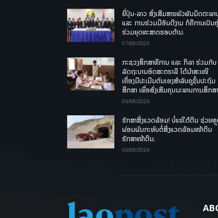
ຍີ່ປຸ່ນ-ລາວ ສົ່ງເສີມສາຍພົວພັນມິດຕະພາ
ແລະ ການຮ່ວມມືອັນດີງາມ ກໍຄືການເປັນຄູ
ຮ່ວມຍຸດທະສາດຮອບດ້ານ.
07/08/2026
ກະຊວງສຶກສາທິການ ແລະ ກິລາ ຮ່ວມກັບ
ລັດຖະບານອົດສະຕຣາລີ ໄດ້ນຳສະເໜີ
ເຄື່ອງມືປະເມີນຕົນເອງສຳລັບຄູຊັ້ນປະຖົມ
ສຶກສາ ເພື່ອສົ່ງເສີມຄຸນນະພາບການສຶກສາ
06/08/2026
ຮັກສາສິ່ງແວດລ້ອມ! ບໍ່ແຮ່ໃຕ້ດິນ ຊ່ວຍຫຼ
ຜ່ອນຜົນກະທົບຕໍ່ສິ່ງແວດລ້ອມໜ້າດິນ
ຮັກສາໜ້າດິນ.
06/08/2026
AB