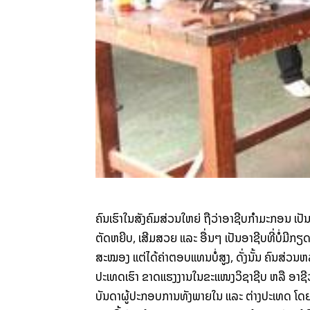
ຄົນເຮົາໃນສັງຄົມສ່ວນໃຫຍ່ ຖືວ່າອາຊີບກຳມະກອນ
ເປັນ
ຕັດຫຍີບ
,
ເສີມສວຍ
ແລະ
ອື່ນໆ ເປັນອາຊີບທີ່ບໍ່ມີກຽ
ສະໝອງ ແຕ່ໄດ້ຄ່າຕອບແທນບໍ່ສູງ
,
ດັ່ງນັ້ນ ຄົນສ່ວນຫ
ປະເທດເຮົາ ຂາດແຮງງານໃນຂະແໜງວິຊາຊີບ
ຫລື
ອາຊີ
ບັນ
ດາຜູ້ປະກອບການທັງພາຍໃນ
ແລະ
ຕ່າງປະເທດ
ໂດ