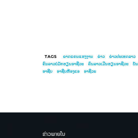
TAGS
ຂາດແຄນແຮງງານ
ຂ່າວ
ຂ່າວປະເທດລາວ
ຄົນລາວບໍ່ມັກຮຽນອາຊີວະ
ຄົນລາວເມີນຮຽນອາຊີວະ
ບັ
ອາຊີບ
ອາຊີບຫ້ອງແອ
ອາຊີວະ
ຂ່າວພາຍໃນ