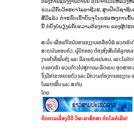
ຕ້ອງການແຮງງານດ້ານນີ້ ເປັນຈຳນວນຫລວງຫລາ
ຮ່ວມມືກັບວິທະຍາໄລອາຊີວະ
,
ສູນຝຶກວິຊາຊີບ
ສີມືແລ້ວ ກໍຈະຮັບເຂົ້າບັນຈຸໃນຂະແໜງການນັ້ນ
ນີ້
ກໍຍັງບໍ່ພຽງພໍກັບ
ຄວາມຕ້ອງການ ຂອງຜູ້ປະ
ສະນັ້ນ
ເພື່ອແກ້ໄຂບັນຫາແຮງງານເຫລືອບໍ່ພໍ
ພວກເຮົາຕ
ສະຖາບັນຄອບຄົວ
,
ຜູ້ປົກຄອງ ຕ້ອງສົ່ງເສີມໃຫ້ລູ
ງານທຳທີ່ໝັ້ນຄົງ
ແລະ
ມີລາຍຮັບແນ່ນອນ
,
ເພາະໃນປັດຈ
ປະເທດເຮົາ ພວມກ້າວໄປສູ່ການຜະລິດ
ແບບ ອຸດສາຫະກ
ຈຶ່ງມີທ່າຂະຫຍາຍຕົວ
ແລະ
ມີຄວາມຕ້ອງການແຮງງານ
ເ
ໃນພາກພື້ນ
ແລະ
ສາກົນ
.
ໂດຍ:
ຕິດຕາມເລື່ອງດີດີ ວິທະຍາສຶກສາ ກົດໄລຄ໌ເລີຍ!