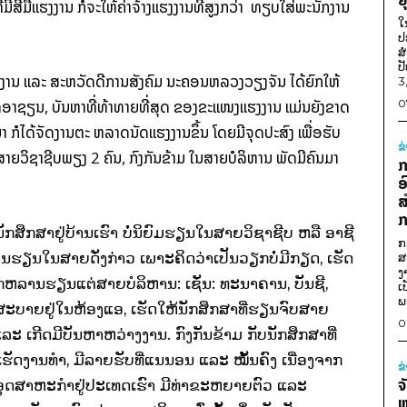
ີ່ມີສີມືແຮງງານ ກໍຈະໃຫ້ຄ່າຈ້າງແຮງງານທີ່ສູງກວ່າ
ທຽບໃສ່ພະນັກງານ
ໃ
ປ
ສ
ປ
ງານ
ແລະ
ສະຫວັດດີການສັງຄົມ ນະຄອນຫລວງວຽງຈັນ
ໄດ້ຍົກໃຫ້
3
ິດອາຊຽນ
,
ບັນຫາທີ່ທ້າທາຍທີ່ສຸດ ຂອງຂະແໜງແຮງງານ
ແມ່ນຍັງຂາດ
0
ນມາ ກໍໄດ້ຈັດງານຕະ ຫລາດນັດແຮງງານຂຶ້ນ
ໂດຍມີຈຸດປະສົງ ເພື່ອຮັບ
ຂ
ນສາຍວິຊາຊີບພຽງ
2
ຄົນ
,
ກົງກັນຂ້າມ ໃນສາຍບໍລິຫານ ພັດມີຄົນມາ
ກ
ອ
ສ
ກ
ນັກສຶກສາຢູ່ບ້ານເຮົາ ບໍ່ນິຍົມຮຽນໃນສາຍວິຊາຊີບ
ຫລື
ອາຊີ
ກ
ຫລານຮຽນ
ໃນສາຍດັ່ງກ່າວ ເພາະຄິດວ່າເປັນວຽກບໍ່ມີກຽດ
,
ເຮັດ
ສ
ງ
ລູກຫລານຮຽນແຕ່ສາຍບໍລິຫານ
:
ເຊັ່ນ
:
ທະນາຄານ
,
ບັນຊີ
,
ເ
ພ
ກສະບາຍຢູ່ໃນຫ້ອງແອ
,
ເຮັດໃຫ້ນັກສຶກສາທີ່ຮຽນຈົບສາຍ
0
ແລະ
ເກີດມີບັນຫາຫວ່າງງານ
.
ກົງກັນຂ້າມ ກັບນັກສຶກສາທີ່
ເຮັດງານທຳ
,
ມີລາຍຮັບທີ່ແນນອນ
ແລະ
ໝັ້ນຄົງ ເນື່ອງຈາກ
ຂ
ຈ
ດສາຫະກຳຢູ່ປະເທດເຮົາ ມີທ່າຂະຫຍາຍຕົວ
ແລະ
ຫ