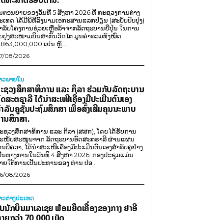
ນຕອນບ່າຍຂອງວັນທີ 5 ສິງຫາ 2026 ທີ່ ກະຊວງການຕ່າງ
ະເທດ ໄດ້ມີພິທີລົງນາມເອກະສານແລກປ່ຽນ (ສະບັບປັບປຸງ)
ໍາລັບໂຄງການຊ່ວຍເຫຼືອລ້າຈາກລັດຖະບານຍີ່ປຸ່ນ ໃນການ
ັບປຸງສະໜາມບິນສາກົນວັດໄຕ ມູນຄ່າລວມທັງໝົດ
,863,000,000 ເຢນ ຫຼື...
7/08/2026
່າວພາຍ​ໃນ
ະຊວງສຶກສາທິການ ແລະ ກິລາ ຮ່ວມກັບລັດຖະບານ
ົດສະຕຣາລີ ໄດ້ນຳສະເໜີເຄື່ອງມືປະເມີນຕົນເອງ
ຳລັບຄູຊັ້ນປະຖົມສຶກສາ ເພື່ອສົ່ງເສີມຄຸນນະພາບ
ານສຶກສາ.
ະຊວງສຶກສາທິການ ແລະ ກິລາ (ສສກ), ໂດຍໄດ້ຮັບການ
ະໜັບສະໜູນຈາກ ລັດຖະບານອົດສະຕຣາລີ ຜ່ານແຜນ
ານບີຄວາ, ໄດ້ນຳສະເໜີເຄື່ອງມືປະເມີນຕົນເອງສຳລັບຄູຢ່າງ
ປັນທາງການໃນວັນທີ 4 ສິງຫາ 2026. ກອງປະຊຸມແມ່ນ
າຍໃຕ້ການເປັນປະທານຂອງ ທ່ານ ປອ...
6/08/2026
່າວຕ່າງປະເທດ
ັບນັກບິນມາເລເຊຍ ພ້ອມຍຶດເຄື່ອງຂອງກາງ ຢາອີ
ຼາຍກວ່າ 70,000 ເມັດ