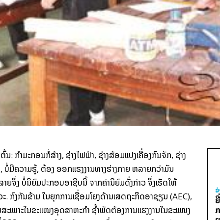
ຕົ້ນ
:
ກຳມະກອນກໍ່ສ້າງ
,
ຊ່າງໄຟຟ້າ
,
ຊ່າງສ້ອມແປງເຄື່ອງກົນຈັກ
,
ຊ່າງ
ດ
,
ບໍ່ມີຄວາມຮູ້
,
ຕ້ອງ ອອກແຮງງານທາງຮ່າງກາຍ
ຫລາຍກວ່າມັນ
ລາຍຈຶ່ງ ບໍ່ນິຍົມປະກອບອາຊີບນີ້
ຈາກຄ່ານິຍົມ
ດັ່ງກ່າວ ຈຶ່ງເຮັດໃຫ້
ຂ
ວະ
.
ກົງກັນຂ້າມ ໃນຍຸກການເຊື່ອມໂຍງດ້ານເສດຖະກິດອາຊຽນ
(AEC),
ຍ
ຍສະເພາະໃນຂະແໜງອຸດສາຫະກຳ ຊ້ຳພັດຕ້ອງການແຮງງານໃນຂະແໜງ
ກ
ຍ