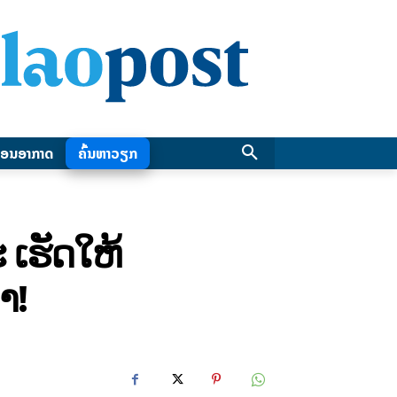
ອນອາກາດ
ຄົ້ນຫາວຽກ
 ເຮັດໃຫ້
ຳ!