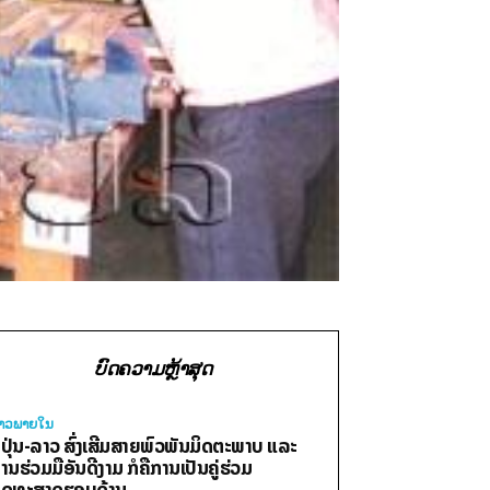
ບົດຄວາມຫຼ້າສຸດ
່າວພາຍ​ໃນ
ີ່ປຸ່ນ-ລາວ ສົ່ງເສີມສາຍພົວພັນມິດຕະພາບ ແລະ
ານຮ່ວມມືອັນດີງາມ ກໍຄືການເປັນຄູ່ຮ່ວມ
ຸດທະສາດຮອບດ້ານ.