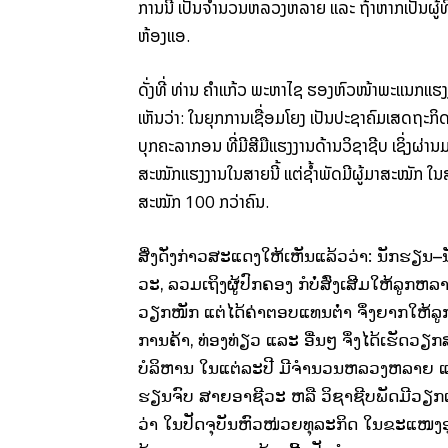
ການນີ້
ເປັນຈຳນວນຫລວງຫລາຍ
ແລະ
ຖ້າຫາກເປັນຜູ້ທ
ຫ້ອງແອ
.
ດັ່ງທີ່
ທ່ານ
ຄຳແກ້ວ
ພະຫາໄຊ
ຮອງຫົວໜ້າພະແນກແຮງ
ເຫັນວ່າ
:
ໃນຍຸກການເຊື່ອມໂຍງ
ເປັນປະຊາຄົມເສດຖະກ
ບຸກຄະລາກອນ ທີ່ມີສີມືແຮງງານດ້ານວິຊາຊີບ
ເຊິ່ງຜ່າ
ສະໝັກແຮງງານ
ໃນສາຍນີ້
ແຕ່ຊ້ຳພັດມີຜູ້ມາສະໝັກ ໃ
ສະໝັກ
100
ກວ່າຄົນ
.
ສິ່ງດັ່ງກ່າວສະແດງໃຫ້ເຫັນແລ້ວວ່າ
:
ນັກຮຽນ
–
ວະ
,
ລວມເຖິງຜູ້ປົກຄອງ
ກໍບໍ່ສົ່ງເສີມໃຫ້ລູກ
ວຽກໜັກ ແຕ່ໄດ້ຄ່າຕອບແທນຕໍ່າ
ຈຶ່ງຍາກໃຫ້
ການຄ້າ
,
ທ່ອງທ່ຽວ
ແລະ
ອື່ນໆ
ຈຶ່ງໄດ້ເຮັດວຽ
ບໍລິຫານ ໃນແຕ່ລະປີ ມີຈຳນວນຫລວງຫລາຍ
ຮຽນຈົບ ສາຍອາຊີວະ
ຫລື
ວິຊາຊີບ
ພັດມີວຽກ
ວ່າ
ໃນປັດຈຸບັນຫົວໜ່ວຍທຸລະກິດ
ໃນຂະແໜງອຸ