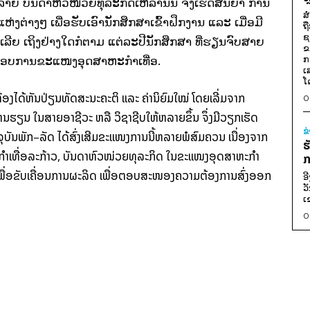
ຍ ບັນດາຫົວໜ່ວຍທຸລະກິດເຫລົ່ານັ້ນ
ຈຶ່ງເຮັດສັນຍາ ການ
ສ
ແຫ່ງຕ່າງໆ
ເພື່ອຮັບເອົານັກສຶກສາເຂົ້າຝຶກງານ
ແລະ
ເມື່ອມີ
ຖ
ຊ
ເລີຍ ເຖິງຢ່າງໃດກໍຕາມ
ແຕ່ລະປີນັກສຶກສາ
ທີ່ຮຽນຈົບສາຍ
ຂ
ກ
ກອບການຂະແໜງອຸດສາຫະກຳເທື່ອ
.
ເ
ໂ
້ອງໄດ້
ຫັນປ່ຽນທັດສະນະຄະຕິ
ແລະ
ຄ່ານິຍົມໃໝ່
ໂດຍເລີ່ມຈາກ
0
ກຫລານຮຽນ ໃນສາຍອາຊີວະ
ຫລື
ວິຊາຊີບໃຫ້ຫລາຍຂຶ້ນ ຈຶ່ງມີວຽກເຮັດ
ຂ
ຸບັນພັກ
–
ລັດ
ໄດ້ສົ່ງເສີມຂະແໜງການນີ້
ຫລາຍພໍສົມຄວນ ເນື່ອງຈາກ
ຮ
ຳເທື່ອລະກ້າວ
,
ບັນດາຫົວໜ່ວຍທຸລະກິດ ໃນຂະແໜງອຸດສາຫະກຳ
ກ
ພື່ອຂັບເຄື່ອນການຜະລິດ
ເພື່ອຕອບສະໜອງຄວາມຕ້ອງການສົ່ງອອກ
ອ
ວ
ເ
0