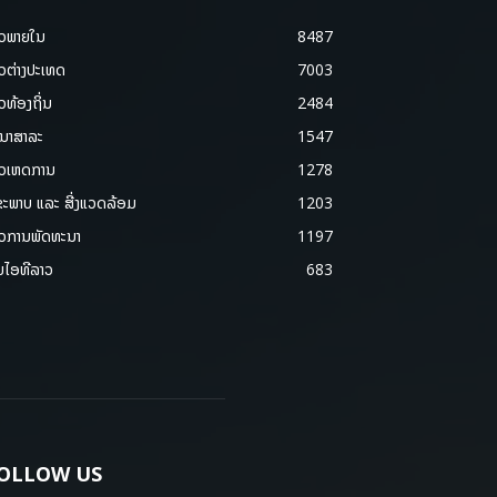
າວພາຍ​ໃນ
8487
າວຕ່າງປະເທດ
7003
າວທ້ອງຖິ່ນ
2484
ນາສາລະ
1547
າວເຫດການ
1278
ຂະພາບ ແລະ ສີ່ງແວດລ້ອມ
1203
າວການພັດທະນາ
1197
ມໄອທີລາວ
683
OLLOW US