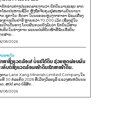
ຳນັກຂ່າວຕ່າງປະເທດລາຍງານວ່າ ນັກບິນມາເລເຊຍ ອາດ
ືກໂທດປະຫານຊີວິດ ຫຼັງຖືກຈັບກຸມຢູ່ສະໜາມບິນນານາ
າດ ຊູກາໂນ-ຮັດຕາ ໃນນະຄອນຫຼວງຈາກາຕາ ພ້ອມເຄື່ອງ
ອງກາງເປັນຢາອີ ຫຼາຍກວ່າ 70,000 ເມັດ ເຊື່ອງຢູ່ໃນ
ະເປົາເດີນທາງ ໂດຍຜົນກວດຍັງພົບວ່າ ນັກບິນມີສານ
ສບຕິດໃນຮ່າງກາຍ ຂະນະປະຕິບັດໜ້າທີ່ຂັບເຮືອບິນ
ດຍສານ...
6/08/2026
່າວພາຍ​ໃນ
ັກສາສິ່ງແວດລ້ອມ! ບໍ່ແຮ່ໃຕ້ດິນ ຊ່ວຍຫຼຸດຜ່ອນຜົນ
ະທົບຕໍ່ສິ່ງແວດລ້ອມໜ້າດິນຮັກສາໜ້າດິນ.
ີງຕາມ Lane Xang Minerals Limited Companyໃນ
ັນທີ 30 ກໍລະກົດ 2026 ທີ່ເມືອງວິລະບູລີ ແຂວງສະຫວັນນະ
ຂດ, ສປປ ລາວ ບໍລິສັດ...
6/08/2026