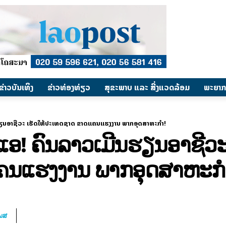
​ຂ່າວບັນເທິງ
​ຂ່າວທ່ອງທ່ຽວ
ສຸຂະພາບ ແລະ ສີ່ງແວດລ້ອມ
ພະຍາກ
ນຮຽນອາຊີວະ ເຮັດໃຫ້ປະເທດຊາດ ຂາດແຄນແຮງງານ ພາກອຸດສາຫະກຳ!
ງແອ! ຄົນລາວເມີນຮຽນອາຊີວະ
ຄນແຮງງານ ພາກອຸດສາຫະກ
ໂພສ