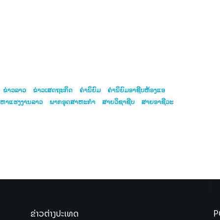
ຂ່າວລາວ
ຂ່າວເສດຖະກິດ
ຄ່ານິຍົມ
ຄ່ານິຍົມອາຊີບຫ້ອງແອ
ນຫາແຮງງານລາວ
ພາກອຸດສາຫະກຳ
ສາຍວິຊາຊີບ
ສາຍອາຊີວະ
ຂ່າວຕ່າງປະເທດ
P