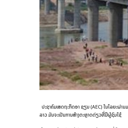
ປະ­ຊາ​ຄົມ​ເສດ­ຖະ­ກິດ​ອາ ຊຽນ (AEC) ໃນ​ໄລ­ຍະ​ຜ່ານ​ມາ ແມ
ລາວ ມັນ​ຈະ​ເປັນ​ການ​ສ້າງ​ຕະຫຼາດ​ດ່ຽວ​ທີ່​ມີ​ຜູ້​ຊົມ­ໃຊ້​