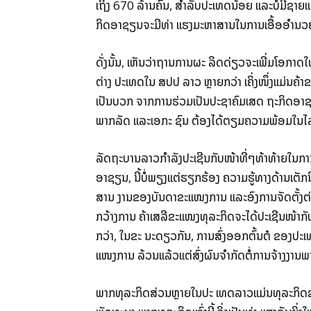
ເຖິງ 670 ລ້ານ​ຄົນ, ສຳ­ລັບ​ປະ­ເທດ​ນ້ອຍ ແລະບໍ່​ມີ​ຊາຍ​
ກິດ​ອາ​ຊຽນ​ຈະ​ມີ​ທ່າ ແຮງ​ມະ­ຫາ­ສານ​ໃນ​ການ​ເອື້ອ​ອຳ­ນວຍ​ໃຫ້​
ດັ່ງ­ນັ້ນ, ເຫັນ​ວ່າ​ຖານ​ການ​ຜະ ລິດ​ດ່ຽວ​ຈະ​ເພີ່ມ​ໂອ­ກາດ​ໃ
ຕ່າງ ປະ­ເທດ​ໃນ ສປປ ລາວ ຫຼາຍ​ກວ່າ ເຄິ່ງ​ໜຶ່ງ​ແມ່ນ​ຄ້າ­ຂາ
ເປັນ​ບວກ ຈາກ​ການ​ຮ່ວມ​ເປັນ​ປະ­ຊາ​ຄົມ​ເສດ ຖະ​ກິດ​ອາ​ຊຽນ
ພາກ​ລັດ ແລະ​ເອ­ກະ ຊົນ ຕ້ອງ​ໄດ້​ຕຽມ​ຄວາມ​ພ້ອມ​ໃນ​ໄລ­
ລັດ­ຖະ­ບານ​ລາວ​ກຳ­ລັງ​ປະເຊີນ​ກັບ​ໜ້າ­ທີ່ໆ​ທ້າ​ທ້າຍ​ໃນ​ກາ
ອາ​ຊຽນ, ນີ້​ບໍ່​ພຽງ​ແຕ່​ຮຽກ­ຮ້ອງ ຄວາມ​ຮູ້​ທາງ​ດ້ານ​ເຕັກ­ນິກ
ສານ ງານ​ຂອງ​ບັນ­ດາ​ຂະ­ແໜງ­ການ ແລະ​ອົງ​ການ­ຈັດ­ຕັ້ງ​ຕ່
ກວ້າງ​ການ ຄ້າ​ເສລີ​ຂະ­ແໜງ​ທຸ­ລະ​ກິດ​ຈະ​ໄດ້​ປະ​ເຊີນ​ໜ້າ​ກ
ກວ່າ, ໃນ​ຂະ ນະ​ດຽວ​ກັນ, ການ​ສົ່ງ​ອອກ​ຕົ້ນ­ຕໍ ຂອງ​ປະ­ເ
ແໜງ­ການ ລ້ວນ​ແລ້ວ­ແຕ່​ສົ່ງ​ຜົນ​ຈຳ­ກັດ​ຕໍ່​ການ​ຈ້າງ​ງານ​
ພາກ​ທຸ­ລະ​ກິດ​ສ່ວນ​ຫຼາຍ​ໃນ​ປະ ເທດ​ລາວ​ແມ່ນ​ທຸ­ລະ​ກິ