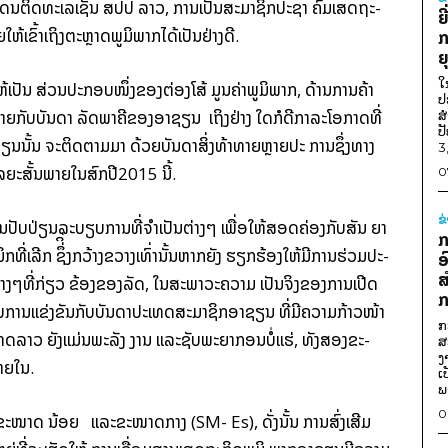
ແດນ​ຕິດ​ທະ­ເລ​ເຊັ່ນ ສປປ ລາວ, ການ​ເປັນ​ສະ­ມາ­ຊິກ​ປະ­ຊາ ຄົມ​ເສດ­ຖະ­
ຍ
ເຂົ້າ​ເຖິງ​ຕະ­ຫຼາດ​ພູ­ມິ​ພາກ​ໄດ້​ເປັນ​ຢ່າງ​ດີ.
ກ
ຍ
ໃ
ຫ້​ເປັນ ສ່ວນ​ປະ­ກອບ​ໜຶ່ງ​ຂອງ​ຕ່ອງ​ໂສ້ ມູນ​ຄ່າ​ພູ­ມິ​ພາກ, ດ້ານ​ການ​ຄ້າ​
ປ
ຍ​ກັບ​ບັນ­ດາ ລັດ​ພາ­ຄີ​ຂອງ​ອາ​ຊຽນ ເຖິງ​ຢ່າງ ໃດ​ກໍ​ດີ­ກາ​ລະ​ໂອ­ກາດ​ທີ່​
ສ
ປ
​ນັ້ນ ຈະ​ຕິດ­ຕາມ​ມາ ດ້ວຍ​ບັນ­ດາ​ສິ່ງ​ທ້າ​ທາຍ​ຫຼາຍ​ປະ ການ​ຊຶ່ງ​ທາງ​
3
ຍະ​ສັ້ນ​ພາຍ​ໃນ​ສົກ​ປີ2015 ນີ້.
0
ຂ
ນ​ປັບ​ປ່ຽນ​ລະ­ບຽບ​ການ​ທີ່​ຈຳ­ເປັນ​ຕ່າງໆ ເພື່ອ​ໃຫ້​ສອດ­ຄ່ອງ​ກັບ​ສັນ ຍາ​
ກ
​ທີ່​ເລີກ ຊຶ່​ິ່ງ​ກວ້າງ­ຂວາງ​ເທົ່າ​ນັ້ນ​ຫາກ​ຍັງ ຮຽກ­ຮ້ອງ​ໃຫ້​ມີ​ການ​ຮ່ວມ​ປະ­
ອ
ສ
າງໆ​ທີ່​ກ່ຽວ ຂ້ອງ​ຂອງ​ລັດ, ໃນ​ສະ­ພາ­ວະ​ຄວາມ ເປັນ​ຈິງ​ຂອງ​ການ​ເປີດ​
ກ
ັບ​ການ​ແຂ່ງ­ຂັນ​ກັບບັນ­ດາ​ປະ­ເທດ​ສະ­ມາ­ຊິກ​ອາ​ຊຽນ ທີ່​ມີ​ຄວາມ​ກ້າວ­ໜ້າ​
ກ
ທດ​ລາວ ຍັງ​ແມ່ນ​ພະ­ລັງ ງານ ແລະ​ຊັບ­ພະ­ຍາ­ກອນ​ບໍ່​ແຮ່, ທັງ​ສອງ​ຂະ­
ສ
ງ
ພາຍ​ໃນ.
ເ
ພ
0
ດ​ຂະ­ໜາດ ນ້ອຍ ແລະ​ຂະ­ໜາດ​ກາງ (SM- Es), ດັ່ງ­ນັ້ນ ການ​ສົ່ງ­ເສີມ​