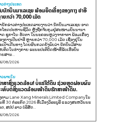
່າວຕ່າງປະເທດ
ັບນັກບິນມາເລເຊຍ ພ້ອມຍຶດເຄື່ອງຂອງກາງ ຢາອີ
ຼາຍກວ່າ 70,000 ເມັດ
ຳນັກຂ່າວຕ່າງປະເທດລາຍງານວ່າ ນັກບິນມາເລເຊຍ ອາດ
ືກໂທດປະຫານຊີວິດ ຫຼັງຖືກຈັບກຸມຢູ່ສະໜາມບິນນານາ
າດ ຊູກາໂນ-ຮັດຕາ ໃນນະຄອນຫຼວງຈາກາຕາ ພ້ອມເຄື່ອງ
ອງກາງເປັນຢາອີ ຫຼາຍກວ່າ 70,000 ເມັດ ເຊື່ອງຢູ່ໃນ
ະເປົາເດີນທາງ ໂດຍຜົນກວດຍັງພົບວ່າ ນັກບິນມີສານ
ສບຕິດໃນຮ່າງກາຍ ຂະນະປະຕິບັດໜ້າທີ່ຂັບເຮືອບິນ
ດຍສານ...
6/08/2026
່າວພາຍ​ໃນ
ັກສາສິ່ງແວດລ້ອມ! ບໍ່ແຮ່ໃຕ້ດິນ ຊ່ວຍຫຼຸດຜ່ອນຜົນ
ະທົບຕໍ່ສິ່ງແວດລ້ອມໜ້າດິນຮັກສາໜ້າດິນ.
ີງຕາມ Lane Xang Minerals Limited Companyໃນ
ັນທີ 30 ກໍລະກົດ 2026 ທີ່ເມືອງວິລະບູລີ ແຂວງສະຫວັນນະ
ຂດ, ສປປ ລາວ ບໍລິສັດ...
6/08/2026