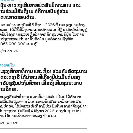
ີ່ປຸ່ນ-ລາວ ສົ່ງເສີມສາຍພົວພັນມິດຕະພາບ ແລະ
ານຮ່ວມມືອັນດີງາມ ກໍຄືການເປັນຄູ່ຮ່ວມ
ຸດທະສາດຮອບດ້ານ.
ນຕອນບ່າຍຂອງວັນທີ 5 ສິງຫາ 2026 ທີ່ ກະຊວງການຕ່າງ
ະເທດ ໄດ້ມີພິທີລົງນາມເອກະສານແລກປ່ຽນ (ສະບັບປັບປຸງ)
ໍາລັບໂຄງການຊ່ວຍເຫຼືອລ້າຈາກລັດຖະບານຍີ່ປຸ່ນ ໃນການ
ັບປຸງສະໜາມບິນສາກົນວັດໄຕ ມູນຄ່າລວມທັງໝົດ
,863,000,000 ເຢນ ຫຼື...
7/08/2026
່າວພາຍ​ໃນ
ະຊວງສຶກສາທິການ ແລະ ກິລາ ຮ່ວມກັບລັດຖະບານ
ົດສະຕຣາລີ ໄດ້ນຳສະເໜີເຄື່ອງມືປະເມີນຕົນເອງ
ຳລັບຄູຊັ້ນປະຖົມສຶກສາ ເພື່ອສົ່ງເສີມຄຸນນະພາບ
ານສຶກສາ.
ະຊວງສຶກສາທິການ ແລະ ກິລາ (ສສກ), ໂດຍໄດ້ຮັບການ
ະໜັບສະໜູນຈາກ ລັດຖະບານອົດສະຕຣາລີ ຜ່ານແຜນ
ານບີຄວາ, ໄດ້ນຳສະເໜີເຄື່ອງມືປະເມີນຕົນເອງສຳລັບຄູຢ່າງ
ປັນທາງການໃນວັນທີ 4 ສິງຫາ 2026. ກອງປະຊຸມແມ່ນ
າຍໃຕ້ການເປັນປະທານຂອງ ທ່ານ ປອ...
6/08/2026