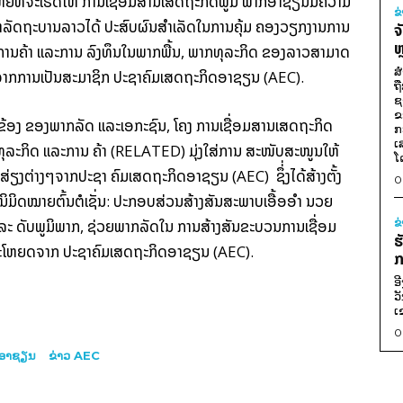
່ງ​ໃຫຍ່​ທີ່​ຈະ​ເຮັດ​ໃຫ້ ການ​ເຊື່ອມ​ສານ​ເສດ­ຖະ­ກິດ​ພູ­ມິ ພາກ​ອາ​ຊຽນ​ມີ​ຄວາມ​
ຂ
ມາ​ລັດ­ຖະ­ບານ​ລາວ​ໄດ້ ປະ­ສົບ​ຜົນ­ສຳ­ເລັດ​ໃນ​ການ​ຄຸ້ມ ຄອງ​ວຽກ​ງານ​ການ​
ຈ
ຫ
ການ​ຄ້າ ແລະ​ການ ລົງ­ທຶນ​ໃນ​ພາກ​ພື້ນ, ພາກ​ທຸ­ລະ​ກິດ ຂອງ​ລາວ​ສາ­ມາດ​
ສ
າກ​ການ​ເປັນ​ສະ­ມາ­ຊິກ ປະ­ຊາ​ຄົມ​ເສດ­ຖະ­ກິດ​ອາ​ຊຽນ (AEC).
ຖ
ຊ
ຂ
­ຂ້ອງ ຂອງ​ພາກ​ລັດ ແລະ​ເອ­ກະ​ຊົນ, ໂຄງ ການ​ເຊື່ອມ​ສານ​ເສດ­ຖະ­ກິດ​
ກ
ເ
ານ​ທຸ­ລະ​ກິດ ແລະ​ການ ຄ້າ (RELATED) ມຸ່ງ​ໃສ່​ການ ສະ­ໜັບ­ສະ­ໜູນ​ໃຫ້
ໂ
​ຕ່າງໆ​ຈາກ​ປະ­ຊາ ຄົມ​ເສດ­ຖະ­ກິດ​ອາ​ຊຽນ (AEC) ຊຶ່່ງ​ໄດ້​ສ້າງ­ຕັ້ງ​
0
ນິ­ມິດ​ໝາຍ​ຕົ້ນ­ຕໍ​ເຊັ່ນ: ປະ­ກອບສ່ວນ​ສ້າງ­ສັນ​ສະ­ພາບ​ເອື້ອ​ອຳ ນວຍ​
ລະ ດັບ​ພູ­ມິ​ພາກ, ຊ່ວຍ​ພາກ​ລັດ​ໃນ ການ​ສ້າງ­ສັນ​ຂະ​ບວນ​ການ​ເຊື່ອມ
ຂ
ຮ
​ປະ­ໂຫຍດ​ຈາກ ປະ­ຊາ​ຄົມ​ເສດ­ຖະ­ກິດ​ອາ​ຊຽນ (AEC).
ກ
ອ
ວ
ເ
0
າກອາຊຽນ
ຂ່າວ AEC