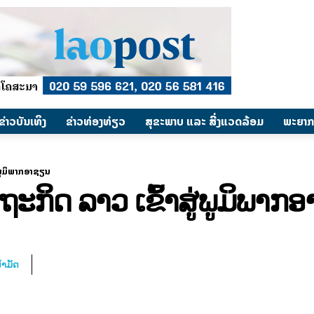
​ຂ່າວບັນເທິງ
​ຂ່າວທ່ອງທ່ຽວ
ສຸຂະພາບ ແລະ ສີ່ງແວດລ້ອມ
ພະຍາກ
່ພູມິພາກອາຊຽນ
ະກິດ ລາວ ເຂົ້າສູ່ພູມິພາກ
້ຳມັດ