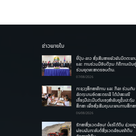
ຂ່າວພາຍໃນ
ຍີ່ປຸ່ນ-ລາວ ສົ່ງເສີມສາຍພົວພັນມິດຕະພາ
ແລະ ການຮ່ວມມືອັນດີງາມ ກໍຄືການເປັນຄູ
ຮ່ວມຍຸດທະສາດຮອບດ້ານ.
07/08/2026
ກະຊວງສຶກສາທິການ ແລະ ກິລາ ຮ່ວມກັບ
ລັດຖະບານອົດສະຕຣາລີ ໄດ້ນຳສະເໜີ
ເຄື່ອງມືປະເມີນຕົນເອງສຳລັບຄູຊັ້ນປະຖົມ
ສຶກສາ ເພື່ອສົ່ງເສີມຄຸນນະພາບການສຶກສາ
06/08/2026
ຮັກສາສິ່ງແວດລ້ອມ! ບໍ່ແຮ່ໃຕ້ດິນ ຊ່ວຍຫຼ
ຜ່ອນຜົນກະທົບຕໍ່ສິ່ງແວດລ້ອມໜ້າດິນ