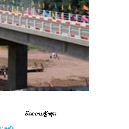
ບົດຄວາມຫຼ້າສຸດ
່າວພາຍ​ໃນ