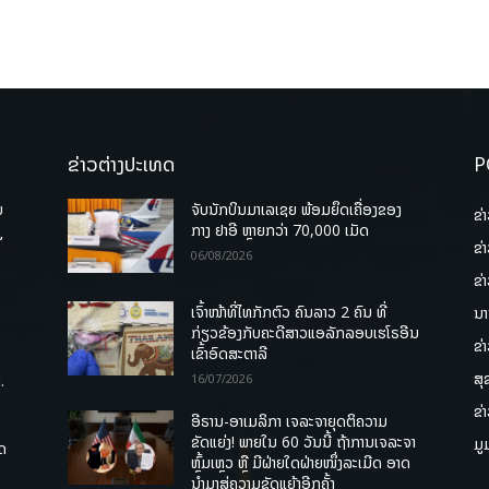
ຂ່າວຕ່າງປະເທດ
P
ບ
ຈັບນັກບິນມາເລເຊຍ ພ້ອມຍຶດເຄື່ອງຂອງ
ຂ່
່
ກາງ ຢາອີ ຫຼາຍກວ່າ 70,000 ເມັດ
ຂ່
06/08/2026
ຂ່
ເຈົ້າໜ້າທີ່ໄທກັກຕົວ ຄົນລາວ 2 ຄົນ ທີ່
ນາ
ກ່ຽວຂ້ອງກັບຄະດີສາວແອລັກລອບເຮໂຣອີນ
ຂ່
ເຂົ້າອົດສະຕາລີ
ສຸ
.
16/07/2026
ຂ່
ອີຣານ-ອາເມລິກາ ເຈລະຈາຍຸດຕິຄວາມ
ຂັດແຍ່ງ! ພາຍໃນ 60 ວັນນີ້ ຖ້າການເຈລະຈາ
ມູ
ຸດ
ຫຼົ້ມເຫຼວ ຫຼື ມີຝ່າຍໃດຝ່າຍໜຶ່ງລະເມີດ ອາດ
ນໍາມາສູ່ຄວາມຂັດແຍ້ງອີກຄັ້ງ