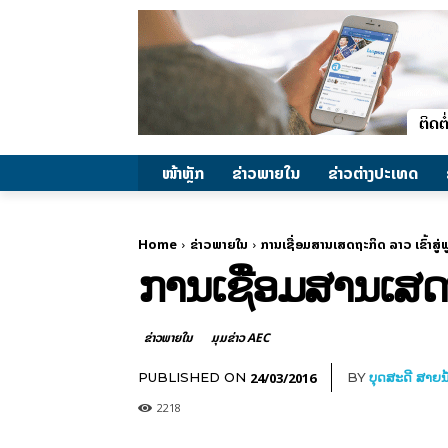
ໜ້າຫຼັກ
ຂ່າວພາຍ​ໃນ
ຂ່າວຕ່າງປະເທດ
Home
ຂ່າວພາຍ​ໃນ
ການເຊື່ອມສານເສດຖະກິດ ລາວ ເຂົ້າສູ
ການເຊື່ອມສານເສດຖ
ຂ່າວພາຍ​ໃນ
ມຸມຂ່າວ AEC
24/03/2016
PUBLISHED ON
BY
ບຸດສະດີ ສາຍນ
2218