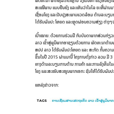
ພັດ​ທະນາ ພາກ​ທຸ­ລະ​ກິດ​ເຫຼົ່າ​ນີ້ ຈິ່ງ​ເປັນ​ທ່າ ແຮງ​ອັນ​ຍິ
ສະ­ເໝີ­ພາບ ແບບ​ຍືນ​ຍົງ ແລະ​ເຫັນ​ວ່າ​ໃນ​ໄລ ຍະ​ທີ່​ຜ່ານ​
ເຊື່ອມ​ໂຍງ ແລະ​ປັບ­ປຸງ​ສະ­ພາບ​ແວດ​ລ້ອມ ດ້ານ​ລະ­ບຽບ​
ໄດ້​ຮັບ​ຜົນ​ປະ ໂຫຍດ ແລະ​ຫຼຸດ­ຜ່ອນ​ຄວາມ​ສ່ຽງ ຕ່າງໆ​ຈ
ເປົ້າ​ໝາຍ: ດ້ວຍ​ການ​ຮ່ວມ​ມື ກັບ​ບັນ­ດາ​ພາກ­ສ່ວນ​ກ່ຽວ
ລາວ ເຂົ້າ​ສູ່​ພູ­ມິ​ພາກ​ອາ​ຊຽນ​ດ້ວຍ​ການ ພັດ­ທະ­ນາ​ດ້
ສປປ ລາວ ໄດ້ຮັບ​ຜົນ​ປະ­ໂຫຍດ ແລະ ສະ­ກັດ ກັ້ນ​ຄວາມ​ສ່ຽງ
ຂຶ້ນ​ໃນ​ປີ 2015 ຜ່ານ​ມາ​ນີ້ ໂຄງ­ການ​ດັ່ງ­ກ່າວ ລວມ ມີ 3 
ທາງ​ດ້ານ​ລະ­ບຽບ​ການ​ດ້ານ ການ​ຄ້າ ແລະ​ການ​ລົງ­ທຶນ​ໃນ​
ໂຍງ ແລະ​ສະ­ໜັບ­ສະ­ໜູນ​ພາກ​ເອ­ກະ ຊົນ​ໃຫ້​ໄດ້​ຮັບ​ຜົນ
ແຫລ່ງຂ່າວຈາກ:
TAGS
ການເຊື່ອມສານເສດຖະກິດ ລາວ ເຂົ້າສູ່ພູມິພ