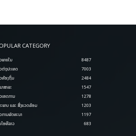
OPULAR CATEGORY
າວພາຍ​ໃນ
8487
າວຕ່າງປະເທດ
7003
າວທ້ອງຖິ່ນ
2484
ນາສາລະ
1547
າວເຫດການ
1278
ຂະພາບ ແລະ ສີ່ງແວດລ້ອມ
1203
າວການພັດທະນາ
1197
ມໄອທີລາວ
683