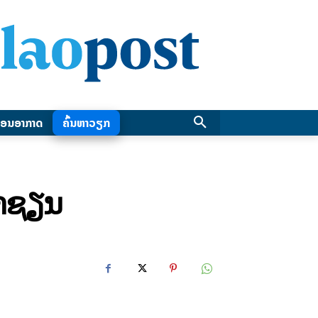
ອນອາກາດ
ຄົ້ນຫາວຽກ
ອາຊຽນ