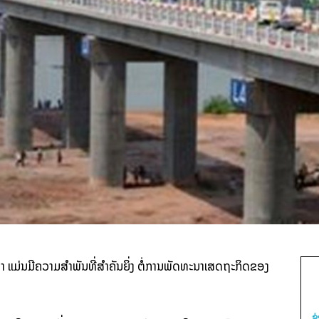
່ນ​ມີ​ຄວາມ​ສຳ­ພັນ​ທີ່​ສຳ­ຄັນ​ຍິ່ງ ຕໍ່​ການ​ພັດ­ທະ­ນາ​ເສດ­ຖະ­ກິດ​ຂອງ
ຂ