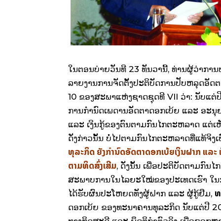
​ໃນ​ຕອນ​ບ່າຍວັນ​ທີ 23 ທັນວາ​ນີ້, ທ່ານ​ຜູ້​ວ່
ລາຍ​ງານ​ການຈັດ​ຕັ້ງ​ປະຕິບັດ​ການ​ປັບ​ຫລຸດ​ອັດຕ
10 ຂອງ​ສະພາ​ແຫ່ງ​ຊາດຊຸດ​ທີ VII ວ່າ: ນັບ​ແຕ່ປິ
ການ​ກຳນົດ​​ເພດານ​ອັດຕາ​ດອກ​ເບ້ຍ ​ແລະ ອະນຸຍາ
ແລະ ​ເງິນ​ກູ້​ຂອງ​ຕົນ​ຕາມ​ກົນ​ໄກ​ຕະຫລາດ ​ແຕ່​ເ
ດັ່ງກ່າວ​ນັ້ນ ບໍ່​​ໄປ​ຕາມ​ກົນ​ໄກ​ຕະຫລາດ​ທີ່​ແທ້​ຈິງ​ເ
ທຸລະ​ກິດ ຍັງ​ກຳນົດ​ອັດຕາ​ດອກ​ເບ້ຍ​ເງິນ​ຝາກ ​ແລະ ​ເງ
ຕາມ​ທິດ​ສົ່ງ​ເສີມ
, ດັ່ງ​ນັ້ນ ​ເພື່ອ​ປະຕິບັດ​ຕາມ​ກົນ
ສະພາບ​ການ​ໃນ​ໄລຍະ​​ໃໝ່​ຂອງ​ປະ​ເທດ​ເຮົາ ​ໃນ​
ທ
ໄດ້​ຮັບ​ຜົນ​ປະ​ໂຫຍ​ດທັງ​ຜູ້​ຝາກ ​ແລະ ຜູ້​ກູ້​ຢືມ,
ດອກ​ເບ້ຍ​ ຂອງ​ທະນາຄານ​ທຸລະ​ກິດ ນັບ​ແຕ່​ປີ 2013 ​ເ
ທາງ​ທິດ​ສະ​ດີ ​ແລະ ພຶດ​ຕິ​ກຳ​ຕົວ​ຈິງ ​ເພື່ອຊອກ​ຫາ