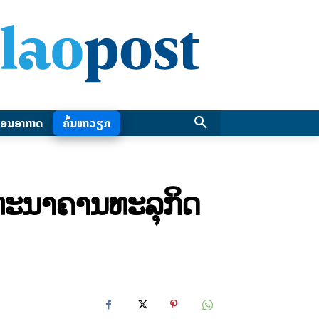
ອນອາກາດ
ຄົ້ນຫາວຽກ
ຍທະນາຄານທະລຸກິດ