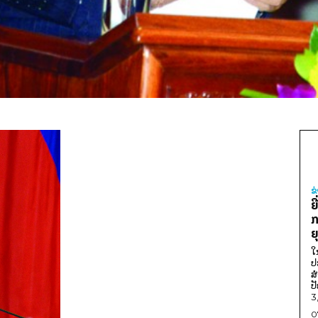
ຂ
ຍ
ກ
ຍ
ໃ
ປ
ສ
ປ
3
0