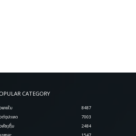
OPULAR CATEGORY
າວພາຍ​ໃນ
8487
າວຕ່າງປະເທດ
7003
າວທ້ອງຖິ່ນ
2484
ນາສາລະ
1547