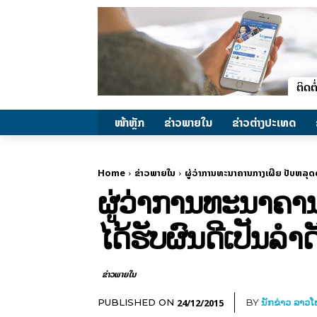
ໜ້າຫຼັກ
ຂ່າວພາຍ​ໃນ
ຂ່າວຕ່າງປະເທດ
Home
ຂ່າວພາຍ​ໃນ
ຜູ່ວ່າການທະນາຄານກາງເຜີຍ ປັບຫລຸດ
ຜູ່ວ່າການທະນາຄາ
ໄດ້ຮັບຜົນດີເປັນລຳດ
ຂ່າວພາຍ​ໃນ
24/12/2015
PUBLISHED ON
BY
ນັກຂ່າວ ລາວ