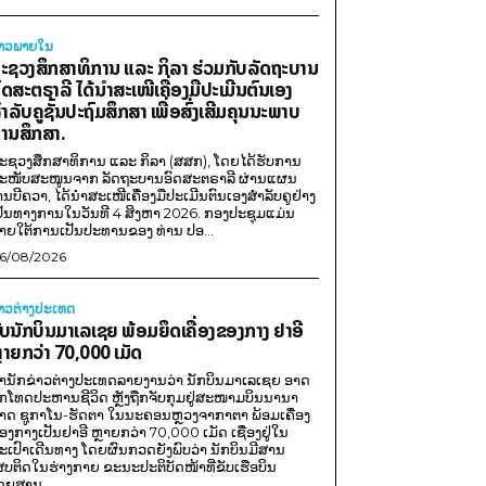
່າວພາຍ​ໃນ
ະຊວງສຶກສາທິການ ແລະ ກິລາ ຮ່ວມກັບລັດຖະບານ
ົດສະຕຣາລີ ໄດ້ນຳສະເໜີເຄື່ອງມືປະເມີນຕົນເອງ
ຳລັບຄູຊັ້ນປະຖົມສຶກສາ ເພື່ອສົ່ງເສີມຄຸນນະພາບ
ານສຶກສາ.
ະຊວງສຶກສາທິການ ແລະ ກິລາ (ສສກ), ໂດຍໄດ້ຮັບການ
ະໜັບສະໜູນຈາກ ລັດຖະບານອົດສະຕຣາລີ ຜ່ານແຜນ
ານບີຄວາ, ໄດ້ນຳສະເໜີເຄື່ອງມືປະເມີນຕົນເອງສຳລັບຄູຢ່າງ
ປັນທາງການໃນວັນທີ 4 ສິງຫາ 2026. ກອງປະຊຸມແມ່ນ
າຍໃຕ້ການເປັນປະທານຂອງ ທ່ານ ປອ...
6/08/2026
່າວຕ່າງປະເທດ
ັບນັກບິນມາເລເຊຍ ພ້ອມຍຶດເຄື່ອງຂອງກາງ ຢາອີ
ຼາຍກວ່າ 70,000 ເມັດ
ຳນັກຂ່າວຕ່າງປະເທດລາຍງານວ່າ ນັກບິນມາເລເຊຍ ອາດ
ືກໂທດປະຫານຊີວິດ ຫຼັງຖືກຈັບກຸມຢູ່ສະໜາມບິນນານາ
າດ ຊູກາໂນ-ຮັດຕາ ໃນນະຄອນຫຼວງຈາກາຕາ ພ້ອມເຄື່ອງ
ອງກາງເປັນຢາອີ ຫຼາຍກວ່າ 70,000 ເມັດ ເຊື່ອງຢູ່ໃນ
ະເປົາເດີນທາງ ໂດຍຜົນກວດຍັງພົບວ່າ ນັກບິນມີສານ
ສບຕິດໃນຮ່າງກາຍ ຂະນະປະຕິບັດໜ້າທີ່ຂັບເຮືອບິນ
ດຍສານ...