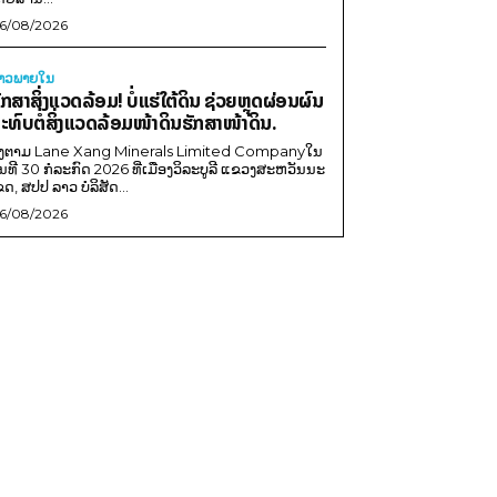
6/08/2026
່າວພາຍ​ໃນ
ັກສາສິ່ງແວດລ້ອມ! ບໍ່ແຮ່ໃຕ້ດິນ ຊ່ວຍຫຼຸດຜ່ອນຜົນ
ະທົບຕໍ່ສິ່ງແວດລ້ອມໜ້າດິນຮັກສາໜ້າດິນ.
ີງຕາມ Lane Xang Minerals Limited Companyໃນ
ັນທີ 30 ກໍລະກົດ 2026 ທີ່ເມືອງວິລະບູລີ ແຂວງສະຫວັນນະ
ຂດ, ສປປ ລາວ ບໍລິສັດ...
6/08/2026