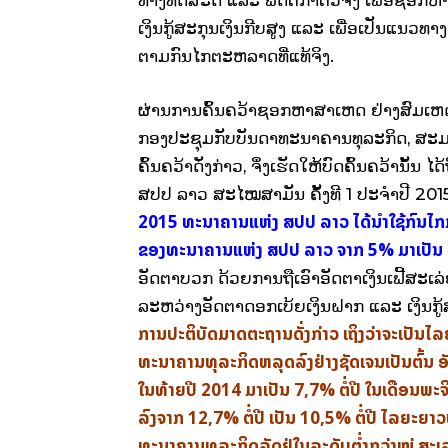
ເງິນ​ກູ້​ສະກຸນ​ເງິນ​ກີບ​ສູງ ​ແລະ ​ເພື່ອ​ເປັນ​ແນວ
ຕາມ​ກົນ​ໄກ​ຕະຫລາດ​ທີ່​ແທ້​ຈິງ.
ຜ່ານ​ການ​ຄົ້ນຄວ້າ​ຊອກ​ຫາ​ສາ​ເຫດ​ ຢ່າງ​ສົມ​ເ
ກອງ​ປະຊຸມ​ກັບ​ບັນດາ​ທະນາຄານ​ທຸລະ​ກິດ, ສະມາຄ
ຄົ້ນຄວ້າ​ດັ່ງກ່າວ, ຈຶ່ງ​ເຮັດ​ໃຫ້​ບົດ​ຄົ້ນຄວ້າ​ນັ
ສປປ ລາວ ສະ​ໄໝ​ສາມັນ ຄັ້ງ​ທີ 1 ປະຈຳ​ປີ 2015 ຄັ້
2015 ​ທະນາຄານ​ແຫ່ງ ສປປ ລາວ ​ໄດ້​ນຳ​ໃຊ້​ກົນ​ໄກ​ກ
ຂອງ​ທະນາຄານ​ແຫ່ງ ສປປ ລາວ ຈາກ 5% ມາ​ເປັ
ອັດຕາ​ບວກ ດ້ວຍ​ການ​ຖື​ເອົາ​ອັດຕາ​ເງິນ​ເຟີ້​ສ
ລະຫວ່າງ​ອັດຕາ​ດອກ​ເບ້ຍ​ເງິນ​ຝາກ ​ແລະ ​ເງິນ​ກູ
​ການ​ປະຕິບັດ​ມາດຕະຖານ​ດັ່ງກ່າວ ​​ເຖິງ​ວ່າ​ຈະ​ເປັນ​​ໄລຍະ
ທະນາຄານ​ທຸລະ​ກິດ​ຫລຸດ​ລົງຢ່າງ​ຊັດ​ເຈນ​ເປັນ​ຕົ້ນ ອ
ໃນ​ທ້າຍ​ປີ 2014 ມາ​ເປັນ 7,7% ຕໍ່​ປີ ​ໃນ​ເດືອນພະຈິ
ລົງຈາກ 12,7% ຕໍ່​ປີ ​ເປັນ 10,5% ຕໍ່​ປີ ​ໄລຍະ​ຍາວ​ຫ
ທະນາຄານ​ທຸລະ​ກິ​ດລັດ​ຢູ່​ໃນ​ລະດັບ​ຕ່ຳ​ກວ່າ​ໝູ່ ສະ