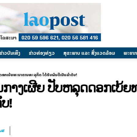
​ຂ່າວບັນເທິງ
​ຂ່າວທ່ອງທ່ຽວ
ສຸຂະພາບ ແລະ ສີ່ງແວດລ້ອມ
ພະຍາກ
ດອກເບ້ຍທະນາຄານທະລຸກິດ ໄດ້ຮັບຜົນດີເປັນລຳດັບ!
ນກາງເຜີຍ ປັບຫລຸດດອກເບ້
ັບ!
ໂພສ