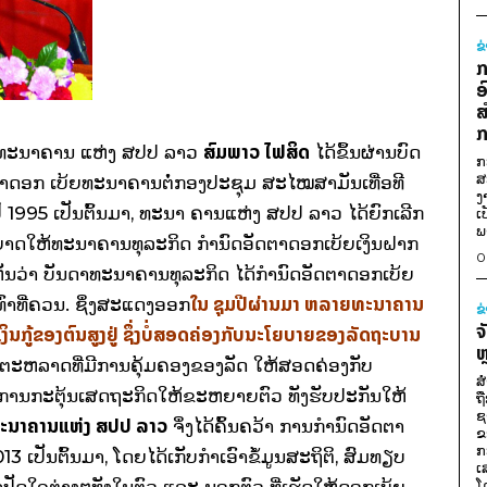
ຂ
ກ
ອ
ສ
ກ
ສົມ​ພາວ ​ໄຟ​ສິດ
າການ​ທະນາຄານ​ ​ແຫ່ງ ສປປ ລາວ
​ໄດ້​ຂຶ້ນ​ຜ່ານ​ບົດ​
ກ
ສ
າ​ດອກ​ ເບ້ຍ​ທະນາຄານຕໍ່​ກອງ​ປະຊຸມ​ ສະ​ໄໝ​ສາມັນ​ເທື່ອ​ທີ
ງ
 1995 ​ເປັນ​ຕົ້ນ​ມາ, ທະນາ ຄານ​ແຫ່ງ ສປປ ລາວ ​ໄດ້​ຍົກ​ເລີກ​
ເ
ພ
ດ​ໃຫ້​ທະນາຄານ​ທຸລະ​ກິດ ກໍ​ານົດອັດຕາ​ດອກ​ເບ້ຍ​ເງິນ​ຝາກ ​
0
ຫັນ​ວ່າ ບັນດາ​ທະນາຄານ​ທຸລະ​ກິດ ​ໄດ້​ກຳນົດ​ອັດຕາ​ດອກ​ເບ້ຍ​
ໃນ ​ຊຸມ​ປີຜ່ານມາ ຫລາຍທະນາຄານ​
ທົ່າ​ທີ່​ຄວນ. ຊຶ່ງ​ສະ​ແດງ​ອອກ​
ຂ
ຈ
ິນ​ກູ້​ຂອງ​ຕົນ​ສູງ​ຢູ່ ຊຶ່ງ​ບໍ່​ສອດຄ່ອງກັບ​ນະ​ໂຍບາຍ​ຂອງ​ລັດຖະບານ​
ຫ
​ໄກ​ຕະຫລາດ​ທີ່​ມີ​ການ​ຄຸ້ມ​ຄອງ​ຂອງ​ລັດ ​ໃຫ້​ສອດຄ່ອງ​ກັບ​
ສ
ການ​ກະ​ຕຸ້ນ​ເສດຖະກິດ​ໃຫ້​ຂະຫຍາຍຕົວ ທັງ​ຮັບປະກັນ​ໃຫ້​
ຖ
ຊ
ະນາຄານ​ແຫ່ງ ສປປ ລາວ
ຈຶ່ງ​ໄດ້​ຄົ້ນຄວ້າ​ ການ​ກຳນົດ​ອັດຕາ​
ຂ
ກ
ປັນ​ຕົ້ນ​ມາ, ​ໂດຍ​ໄດ້​​ເກັບ​ກຳ​ເອົາ​ຂໍ້​ມູນ​ສະຖິຕິ, ສົມ​ທຽບ​
ເ
​ປັດ​ໃຈ​ຕ່າງໆ​ທັງ​ໃນ​ຕົວ ​ແລະ ນອກ​ຕົວ ທີ່​ເຮັດ​ໃຫ້​ດອກ​ເບ້ຍ​
ໂ