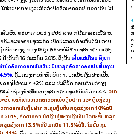
0
ທາງ​ ໃຫ້​ທະນາຄານ​ທຸລະ​ກິດ​ກຳນົດ​ອັດຕາ​ດອກ​ເບ້ຍ​ຂອງ​ຕົນ​ ໄປ​
ຂ
ຮ
ກ
ຫດ​ສົມ​ຜົນ ທະນາຄານ​ແຫ່ງ ສປປ ລາວ ກໍ​ໄດ້​ນຳ​ສະ​ເໜີ​ຜ່ານ​
ົມ​ທະນາຄານ​ທຸລະ​ກິດ ​ເພື່ອ​ປະກອບ​ຄຳ​ເຫັນ​ຕໍ່​ຜົນ​ການ​
ອ
ວ
້ນ ​ໄດ້​ຖືກ​ຮັບຮອງ​ຢູ່​ ກອງ​ປະຊຸມ​ສະພາ​ບໍລິຫານ​ທະນາຄານ​ແຫ່ງ
ເ
​ເລີ່​ມ​ແຕ່​ເດືອນ ສິງຫາ
ງ​ວັນ​ທີ 16 ກໍລະກົດ 2015, ດັ່ງ​ນັ້ນ
0
ຳນົດ​ອັດຕາ​ດອກ​ເບ້ຍ​​ເຊັ່ນ: ປັບ​ຫລຸດ​ອັດຕາ​ດອກ​ເບ້ຍ​ພື້ນຖານ​
ນ 4,5%
, ຄຸ້ມ​ຄອງ​ການ​ກຳນົດ​ອັດຕາ​ດອກ​ເບ້ຍ​ເງິນ​ຝາກ​ເປັນ​
ະ​ເລ່ຍຂອງ​ປີຜ່ານມາ +2% ​ແລະ ປະຕິ​ບັດ ກອບ​ສ່ວນ​ຕ່າງໆ
ຈາກ
້​ສະ​ເລ່ຍຖ່ວງ​ນ້ຳໜັກ​ຂອງ​ທະນາຄານ​ທຸລະ​ກິດ​ບໍ່​ເກີນ 4%.
​ສັ້ນ ​ແຕ່​ກໍ​ເຫັນ​ວ່າ​ອັດຕາ​ດອກ​ເບ້ຍ​ເງິນ​ຝາກ ​ແລະ ​ເງິນ​ກູ້​ຂອງ​
ັດຕາ​ດອກ​ເບ້ຍ​ເງິນ​ຝາກ ສະກຸນ​ເງິນ​ກີບ​ຫລຸດ​ລົງ​ຈາກ 10%ຕໍ່​ປີ ​
ກ 2015, ອັດຕາ​ດອກ​ເບ້ຍ​ເງິນ​ກູ້​ສະກຸນ​ເງິນ​ກີບ ​ໄລຍະ​ສັ້ນ ຫລຸດ​
ລຸດ​ລົງ​ຈາກ 13,3%ຕໍ່​ປີ ມາ​ເປັນ 11,8%ຕໍ່​ປີ, ​ໃນ​ນັ້ນ ກຸ່ມ​
​ເລ່ຍ 11%,
ອັດຕາ​ດອກ​ເບ້ຍ​ເງິນ​ກູ້​ສະກຸນ​ເງິນຕາ​ຕ່າງປະ​ເທດ ກໍ​