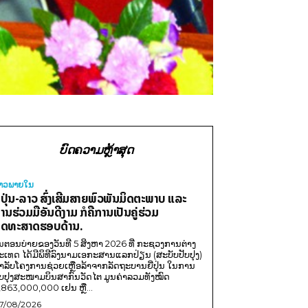
ບົດຄວາມຫຼ້າສຸດ
່າວພາຍ​ໃນ
ີ່ປຸ່ນ-ລາວ ສົ່ງເສີມສາຍພົວພັນມິດຕະພາບ ແລະ
ານຮ່ວມມືອັນດີງາມ ກໍຄືການເປັນຄູ່ຮ່ວມ
ຸດທະສາດຮອບດ້ານ.
ນຕອນບ່າຍຂອງວັນທີ 5 ສິງຫາ 2026 ທີ່ ກະຊວງການຕ່າງ
ະເທດ ໄດ້ມີພິທີລົງນາມເອກະສານແລກປ່ຽນ (ສະບັບປັບປຸງ)
ໍາລັບໂຄງການຊ່ວຍເຫຼືອລ້າຈາກລັດຖະບານຍີ່ປຸ່ນ ໃນການ
ັບປຸງສະໜາມບິນສາກົນວັດໄຕ ມູນຄ່າລວມທັງໝົດ
,863,000,000 ເຢນ ຫຼື...
7/08/2026