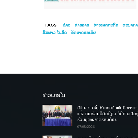
TAGS
ຂ່າວ
ຂ່າວລາວ
ຂ່າວເສດຖະກິດ
ທະນາຄາ
ສົມພາວ ໄຟສິດ
ອັດຕາດອກເບ້ຍ
ຂ່າວພາຍໃນ
ຍີ່ປຸ່ນ-ລາວ ສົ່ງເສີມສາຍພົວພັນມິດຕະພາ
ແລະ ການຮ່ວມມືອັນດີງາມ ກໍຄືການເປັນຄູ
ຮ່ວມຍຸດທະສາດຮອບດ້ານ.
07/08/2026