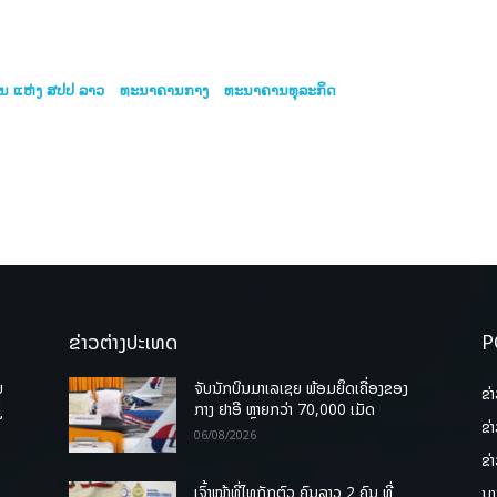
ນ ແຫ່ງ ສປປ ລາວ
ທະ​ນ​າ​ຄານ​ກາງ
ທະນາຄານທຸລະກິດ
ຂ່າວຕ່າງປະເທດ
P
ບ
ຈັບນັກບິນມາເລເຊຍ ພ້ອມຍຶດເຄື່ອງຂອງ
ຂ່
່
ກາງ ຢາອີ ຫຼາຍກວ່າ 70,000 ເມັດ
ຂ່
06/08/2026
ຂ່
ເຈົ້າໜ້າທີ່ໄທກັກຕົວ ຄົນລາວ 2 ຄົນ ທີ່
ນາ