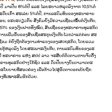
ໍ່​ປີ ມາ​ເປັນ 8%ຕໍ່​ປີ ​ແລະ ​ໄລຍະ​ຍາວ​ຫລຸດ​ລົງ​ຈາກ 10,5%ຕໍ່​
ໃນ​ລະດັບ​ເກົ່າ ສະ​ເລ່ຍ 5%ຕໍ່​ປີ, ການ​ລະດົມ​ທຶນ​ຂອງ​ທະນາຄານ​
ດືອນ, ຂະນະ​ດຽວ​ກັນ ສັງຄົມ​ຍັງ​ມີ​ຄວາມ​ເຊື່ອມ​ໝັ້ນ​ຕໍ່​ເງິນ​ກີບ, ​
ົາ 51% ຂອງ​ເງິນ​ຝາກ​ທັງ​ໝົດ, ສິນ​ເຊື່ອຂອງ​ທະນາຄານ​ທຸລະ​ກິດ
ການ​ເພີ່ມ​ຂຶ້ນ​ຂອງ​ສິນ​ເຊື່ອ​ສະກຸນ​ເງິນ​ກີບ​ໄວ​ກວ່າ​ແຕ່​ກ່ອນ ສະ​
່ອມ ກໍ​ຍັງ​ຖືກຕ້ອງ​ຕາມ​ທ່າ​ແຮງ​ຂອງ​ເສດຖະກິດ, ​ໂດຍ​ລວມ​
ນ​ກູ້​ຫລຸດ​ລົງ ​ໂດຍ​ສະ​ເພາະ​ເງິນ​ກີບ, ການ​ລະດົມ​ທຶນ​ຂອງ​ລະ​
​ນີ້ ທະນາຄານ ​ແຫ່ງ ສປປ ລາວ ຈະ​ສືບ​ຕໍ່​ຕິດຕາມ​ການຈັດ​ຕັ້ງ​
ນ​ທຸລະ​ກິດ​ຢ່າງ​ໃກ້ຊິດ ​ແລະ ດັດ​ປັບ​ບາງ​ບັນດາ​ມາດ​ຕະ
ໂຍບາຍ​ທີ່​ສອດຄ່ອງ ​ເພື່ອ​ກ້າວ​ໄປ​ສູ່ອັດຕາ​ດອກ​ເບ້ຍ​ຖືກ​
​ທີ່​ເໝາະ​ສົມອີ​ກດ້ວຍ.