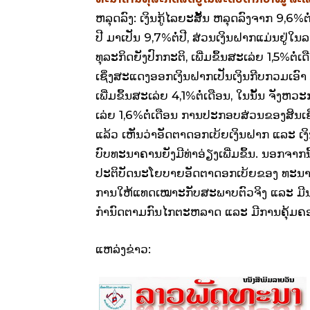
ຫລຸດ​ລົງ: ​ເງິນ​ກູ້​ໄລຍະ​ສັ້ນ ຫລຸດ​ລົງ​ຈາກ 9,6%ຕ
ປີ ​ມາ​ເປັນ 9,7%ຕໍ່​ປີ, ສ່ວນ​ເງິນ​ຝາກ​ແມ່ນ​ຢູ່​​
ທຸລະ​ກິດ​ຍັງ​ປົກກະຕິ, ​ເພີ່ມ​ຂຶ້ນ​ສະ​ເລ່ຍ 1,5%ຕໍ່​ເ
ເຊິ່ງສະ​ແດງ​ອອກ​ເງິນ​ຝາກ​ເປັນ​ເງິນ​ກີບ​ກວມ​ເອ
​ເພີ່ມ​ຂຶ້ນ​ສະ​ເລ່ຍ 4,1%ຕໍ່​ເດືອນ, ​ໃນ​ນັ້ນ ຈັງຫວະ​
ເລ່ຍ 1,6%ຕໍ່​ເດືອນ ການ​ປະກອບສ່ວນ​ຂອງ​ສິນ​ເຊື
ແລ້ວ ​ເຫັນ​ວ່າ​ອັດຕາ​ດອກ​ເບ້ຍ​ເງິນ​ຝາກ ​ແລະ ​ເງິ
ບົບທະນາຄານ​ຍັງ​ມີ​ທ່າ​ອ່ຽງ​ເພີ່ມ​ຂຶ້ນ. ນອກຈາກ
ປະຕິບັດ​ນະ​ໂຍບາຍ​ອັດຕາ​ດອກ​ເບ້ຍ​ຂອງ​ ທະນາຄາ
ການ​ໃຫ້​ແທດ​ເໝາະ​ກັບ​ສະພາບ​ຕົວ​ຈິງ ​ແລະ ມີ​ນະ​
ກຳນົດ​ຕາມ​ກົນ​ໄກ​ຕະຫລາດ ​ແລະ ມີ​ການ​ຄຸ້ມ​ຄອງ
ແຫລ່ງຂ່າວ: