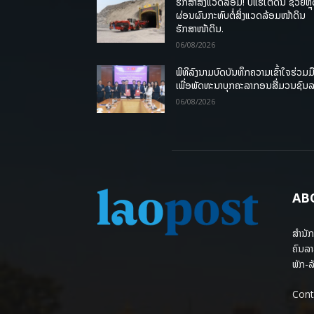
ຮັກສາສິ່ງແວດລ້ອມ! ບໍ່ແຮ່ໃຕ້ດິນ ຊ່ວຍຫຼ
ຜ່ອນຜົນກະທົບຕໍ່ສິ່ງແວດລ້ອມໜ້າດິນ
ຮັກສາໜ້າດິນ.
06/08/2026
ພິທີລົງນາມບົດບັນທຶກຄວາມເຂົ້າໃຈຮ່ວມມ
ເພື່ອພັດທະນາບຸກຄະລາກອນສື່ມວນຊົນ
06/08/2026
AB
ສຳນັກ
ຄົນລາ
ພັກ-ລັ
Cont