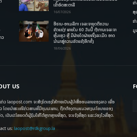
ຸດ
ຂ່
ເຂົ້າອົດສະຕາລີ
ສຸ
16/07/2026
ຂ່
ອີຣານ-ອາເມລິກາ ເຈລະຈາຍຸດຕິຄວາມ
ຂັດແຍ່ງ! ພາຍໃນ 60 ວັນນີ້ ຖ້າການເຈລະຈາ
ມູ
ື
ຫຼົ້ມເຫຼວ ຫຼື ມີຝ່າຍໃດຝ່າຍໜຶ່ງລະເມີດ ອາດ
ລາວ
ນໍາມາສູ່ຄວາມຂັດແຍ້ງອີກຄັ້ງ
18/06/2026
OUT US
F
ຂ່າວ laopost.com ຈະສ້າງໂຕເອງໃຫ້ກາຍເປັນຜູ້ນຳສື່ອອນລາຍຂອງລາວ ເພື່ອ
ວ ໂດຍນຳສະເໜີຂ່າວສານທີ່ມີຄຸນນະພາບ, ຖືກຕ້ອງຕາມແນວທາງນະໂຍບາຍຂອງ
ດ, ເປັນປະໂຫຍດຕໍ່ຜູ້ຊົມໃຫ້ໄດ້ຫຼາກຫຼາຍທີ່ສຸດ, ຈະແຈ້ງທີ່ສຸດ ແລະວ່ອງໄວທີ່ສຸດ.
act us:
laopost@rdkgroup.la