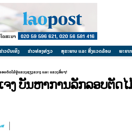
​ຂ່າວບັນເທິງ
​ຂ່າວທ່ອງທ່ຽວ
ສຸຂະພາບ ແລະ ສີ່ງແວດລ້ອມ
ພະຍາກ
ກລອບຕັດໄມ້ຢູ່ແຂວງຊຽງຂວາງ ແລະ ແຂວງອື່ນໆ!
້ແຈງ ບັນຫາການລັກລອບຕັດໄ
ໂພສ