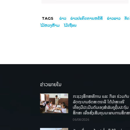
TAGS
ຂ່າວ
ຂ່າວປະກົດການຫຍໍ້ທໍ້
ຂ່າວລາວ
ຕັດ
ໄມ້ຫວງຫ້າມ
ໄມ້ເຖື່ອນ
ຂ່າວພາຍໃນ
ກະຊວງສຶກສາທິການ ແລະ ກິລາ ຮ່ວມກັບ
ລັດຖະບານອົດສະຕຣາລີ ໄດ້ນຳສະເໜີ
ເຄື່ອງມືປະເມີນຕົນເອງສຳລັບຄູຊັ້ນປະຖົມ
ສຶກສາ ເພື່ອສົ່ງເສີມຄຸນນະພາບການສຶກສາ
06/08/2026