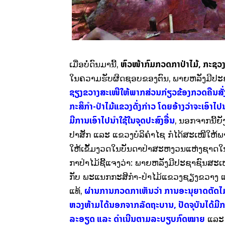
ຫົວໜ້າກົມກວດກາປ່າໄມ້, ກະຊວງກ
ເມື່ອບໍ່ດົນມານີ້,
ໃນຄວາມຮັບຜິດຊອບຂອງຕົນ, ພາຍຫລັງມີປະຊ
ຊຽງຂວາງສະເໜີໃຫ້ພາກສ່ວນກ່ຽວຂ້ອງກວດຄືນສັ່
ກະສິກໍາ-ປ່າໄມ້ແຂວງດັ່ງກ່າວ ໂດຍອ້າງວ່າຈະເອົາໄປ
ມີການເອົາໄປນໍາໃຊ້ໃນຈຸດປະສົງອື່ນ
, ນອກຈາກນີ້
ປາສັກ ແລະ ແຂວງບໍລິຄໍາໄຊ ກໍໄດ້ສະເໜີໃຫ້ພ
ໃຫ້ເຂັ້ມງວດໃນບັນດາປ່າສະຫງວນແຫ່ງຊາດໃນທົ
ກາປ່າໄມ້ຊີ້ແຈງວ່າ: ພາຍຫລັງມີປະຊາຊົນສະເໜ
ກັບ ພະແນກກະສິກໍາ-ປ່າໄມ້ແຂວງຊຽງຂວາງ ແລ
ຜ່ານການກວດກາເຫັນວ່າ ການອະນຸຍາດຕັດໄມ້ກໍ
ແທ້,
ຫວງຫ້າມໄດ້ນອກຈາກລັດຖະບານ, ປັດຈຸບັນໄດ້ມີກາ
ລະອຽດ ແລະ ດໍາເນີນຕາມລະບຽບກົດໝາຍ
ແລະ 