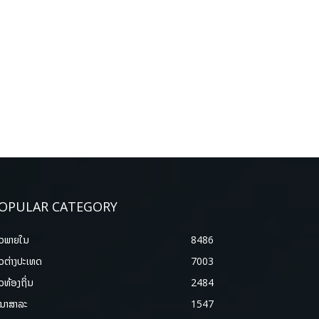
OPULAR CATEGORY
າວພາຍ​ໃນ
8486
າວຕ່າງປະເທດ
7003
າວທ້ອງຖິ່ນ
2484
ນາສາລະ
1547