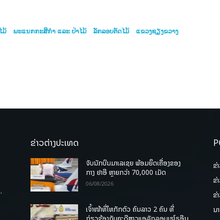
ໄມ້
ພະແນກກະສິກຳ ແລະ ປ່າໄມ້
ລັກລອບຕັດໄມ້
ແຂວງຊຽງຂວາງ
ຂ່າວຕ່າງປະເທດ
P
ຈັບນັກບິນມາເລເຊຍ ພ້ອມຍຶດເຄື່ອງຂອງ
ຂ່
ກາງ ຢາອີ ຫຼາຍກວ່າ 70,000 ເມັດ
ຂ່
06/08/2026
.
ຂ່
ເຈົ້າໜ້າທີ່ໄທກັກຕົວ ຄົນລາວ 2 ຄົນ ທີ່
ນາ
ກ່ຽວຂ້ອງກັບຄະດີສາວແອລັກລອບເຮໂຣອີນ