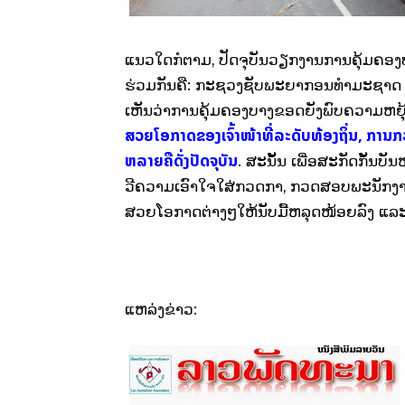
ແນວໃດກໍຕາມ, ປັດຈຸບັນວຽກງານການຄຸ້ມຄອງປ
ຮ່ວມກັນຄື: ກະຊວງຊັບພະຍາກອນທໍາມະຊາດ ແ
ເຫັນວ່າການຄຸ້ມຄອງບາງຂອດຍັງພົບຄວາມຫຍຸ້
ສວຍໂອກາດຂອງເຈົ້າໜ້າທີ່ລະດັບທ້ອງຖິ່ນ, ການກວ
ຫລາຍຄືດັ່ງປັດຈຸບັນ
. ສະນັ້ນ ເພື່ອສະກັດກັ້ນບ
ວີຄວາມເອົາໃຈໃສ່ກວດກາ, ກວດສອບພະນັກງານຂັ້ນ
ສວຍໂອກາດຕ່າງໆໃຫ້ນັບມື້ຫລຸດໜ້ອຍລົງ ແລ
ແຫລ່ງຂ່າວ: