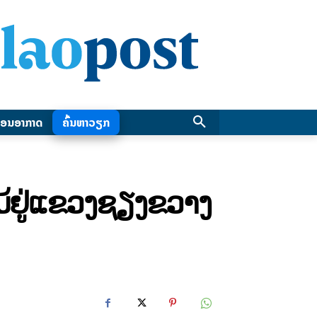
ອນອາກາດ
ຄົ້ນຫາວຽກ
ມ້ຢູ່ແຂວງຊຽງຂວາງ