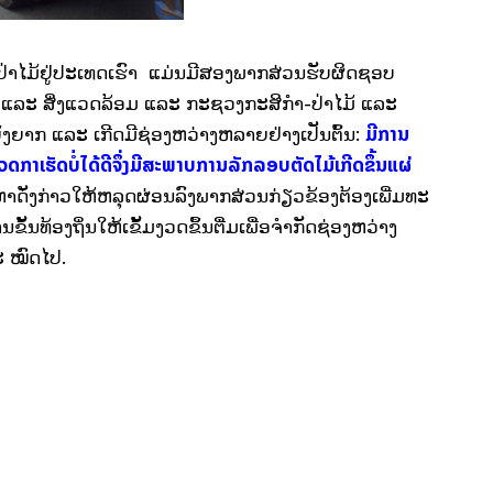
່າໄມ້ຢູ່ປະເທດເຮົາ ແມ່ນມີສອງພາກສ່ວນຮັບຜິດຊອບ
ລະ ສິ່ງແວດລ້ອມ ແລະ ກະຊວງກະສິກໍາ-ປ່າໄມ້ ແລະ
ມີການ
ງຍາກ ແລະ ເກີດມີຊ່ອງຫວ່າງຫລາຍຢ່າງເປັນຕົ້ນ:
ດກາເຮັດບໍ່ໄດ້ດີຈຶ່ງມີສະພາບການລັກລອບຕັດໄມ້ເກີດຂຶ້ນແຜ່
ັນຫາດັ່ງກ່າວໃຫ້ຫລຸດຜ່ອນລົງພາກສ່ວນກ່ຽວຂ້ອງຕ້ອງເພີ່ມທະ
ທ້ອງຖິ່ນໃຫ້ເຂັ້ມງວດຂຶ້ນຕື່ມເພື່ອຈໍາກັດຊ່ອງຫວ່າງ
ະ ໝົດໄປ.