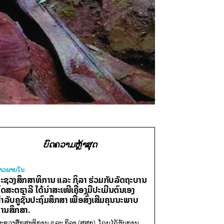
ບົດຄວາມຫຼ້າສຸດ
່າວພາຍ​ໃນ
ະຊວງສຶກສາທິການ ແລະ ກິລາ ຮ່ວມກັບລັດຖະບານ
ົດສະຕຣາລີ ໄດ້ນຳສະເໜີເຄື່ອງມືປະເມີນຕົນເອງ
ຳລັບຄູຊັ້ນປະຖົມສຶກສາ ເພື່ອສົ່ງເສີມຄຸນນະພາບ
ານສຶກສາ.
ະຊວງສຶກສາທິການ ແລະ ກິລາ (ສສກ), ໂດຍໄດ້ຮັບການ