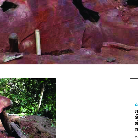
ຂ
ກ
ອ
ສ
ກ
ກ