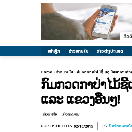
ໜ້າຫຼັກ
ຂ່າວພາຍ​ໃນ
ຂ່າວຕ່າງປະເທດ
Home
ຂ່າວພາຍ​ໃນ
ກົມກວດກາປ່າໄມ້ຊີ້ແຈງ ບັນຫາການລັ
ກົມກວດກາປ່າໄມ້ຊີ
ແລະ ແຂວງອື່ນໆ!
ຂ່າວພາຍ​ໃນ
ຂ່າວເຫດການ
02/10/2015
PUBLISHED ON
BY
ນັກຂ່າວ ລາວ