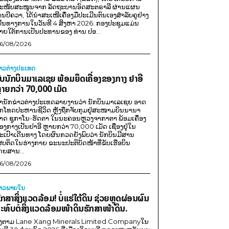
ະໜັບສະໜູນຈາກ ລັດຖະບານອົດສະຕຣາລີ ຜ່ານແຜນ
ານບີຄວາ, ໄດ້ນຳສະເໜີເຄື່ອງມືປະເມີນຕົນເອງສຳລັບຄູຢ່າງ
ປັນທາງການໃນວັນທີ 4 ສິງຫາ 2026. ກອງປະຊຸມແມ່ນ
າຍໃຕ້ການເປັນປະທານຂອງ ທ່ານ ປອ...
6/08/2026
່າວຕ່າງປະເທດ
ັບນັກບິນມາເລເຊຍ ພ້ອມຍຶດເຄື່ອງຂອງກາງ ຢາອີ
ຼາຍກວ່າ 70,000 ເມັດ
ຳນັກຂ່າວຕ່າງປະເທດລາຍງານວ່າ ນັກບິນມາເລເຊຍ ອາດ
ືກໂທດປະຫານຊີວິດ ຫຼັງຖືກຈັບກຸມຢູ່ສະໜາມບິນນານາ
າດ ຊູກາໂນ-ຮັດຕາ ໃນນະຄອນຫຼວງຈາກາຕາ ພ້ອມເຄື່ອງ
ອງກາງເປັນຢາອີ ຫຼາຍກວ່າ 70,000 ເມັດ ເຊື່ອງຢູ່ໃນ
ະເປົາເດີນທາງ ໂດຍຜົນກວດຍັງພົບວ່າ ນັກບິນມີສານ
ສບຕິດໃນຮ່າງກາຍ ຂະນະປະຕິບັດໜ້າທີ່ຂັບເຮືອບິນ
ດຍສານ...
6/08/2026
່າວພາຍ​ໃນ
ັກສາສິ່ງແວດລ້ອມ! ບໍ່ແຮ່ໃຕ້ດິນ ຊ່ວຍຫຼຸດຜ່ອນຜົນ
ະທົບຕໍ່ສິ່ງແວດລ້ອມໜ້າດິນຮັກສາໜ້າດິນ.
ີງຕາມ Lane Xang Minerals Limited Companyໃນ