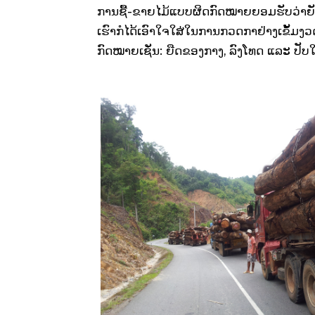
ການຊື້-ຂາຍໄມ້ແບບຜິດກົດໝາຍຍອມຮັບວ່າຍັງ
ເຮົາກໍໄດ້ເອົາໃຈໃສ່ໃນການກວດກາຢ່າງເຂັ້ມງ
ກົດໝາຍເຊັ່ນ: ຍືດຂອງກາງ, ລົງໂທດ ແລະ ປັບ