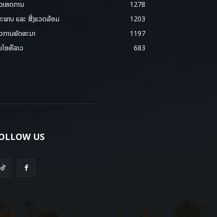
າວເຫດການ
1278
ຂະພາບ ແລະ ສີ່ງແວດລ້ອມ
1203
າວການພັດທະນາ
1197
ມໄອທີລາວ
683
OLLOW US