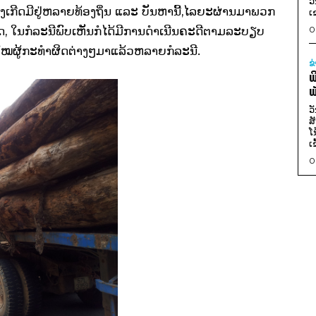
ວ
ເກີດມີຢູ່ຫລາຍທ້ອງຖິ່ນ ແລະ ບັນຫານີ້,ໄລຍະຜ່ານມາພວກ
ເ
ວດ, ໃນກໍລະນີພົບເຫັນກໍໄດ້ມີການດໍາເນີນຄະດີຕາມລະບຽບ
0
ໃໝຜູ້ກະທໍາຜິດຕ່າງໆມາແລ້ວຫລາຍກໍລະນີ.
ຂ
ພ
ພ
ວ
ສ
ໂ
ເ
0