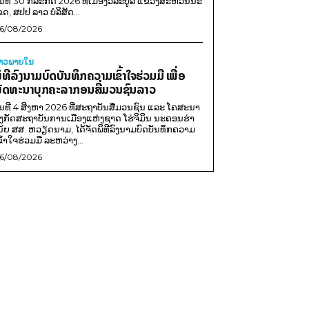
ັນທີ 30 ກໍລະກົດ 2026 ທີ່ເມືອງວິລະບູລີ ແຂວງສະຫວັນນະ
ຂດ, ສປປ ລາວ ບໍລິສັດ...
6/08/2026
່າວພາຍ​ໃນ
ິທີລົງນາມບົດບັນທຶກຄວາມເຂົ້າໃຈຮ່ວມມື ເພື່ອ
ັດທະນາບຸກຄະລາກອນສື່ມວນຊົນລາວ
ັນທີ 4 ສິງຫາ 2026 ທີ່ສະຖາບັນສື່ມວນຊົນ ແລະ ໂຄສະນາ
ັງກັດສະຖາບັນການເມືອງແຫ່ງຊາດ ໂຮ່ຈິມິນ ນະຄອນຮ່າ
ນ້ຍ ສສ. ຫວຽດນາມ, ໄດ້ຈັດພິທີລົງນາມບົດບັນທຶກຄວາມ
ຂົ້າໃຈຮ່ວມມື ລະຫວ່າງ...
6/08/2026