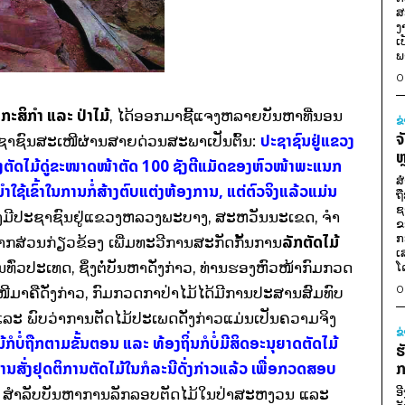
ສ
ງ
ເ
ພ
0
ະສິກໍາ ແລະ ປ່າໄມ້
, ໄດ້ອອກມາຊີ້ແຈງຫລາຍບັນຫາທີ່ນອນ
ຂ
ຈ
ປະຊາຊົນຢູ່ແຂວງ
າຊົນສະເໜີຜ່ານສາຍດ່ວນສະພາເປັນຕົ້ນ:
ຫ
ງຕັດໄມ້ດູ່ຂະໜາດໜ້າຕັດ 100 ຊັງຕີແມັດຂອງຫົວໜ້າພະແນກ
ສ
ນໍາໃຊ້ເຂົ້າໃນການກໍ່ສ້າງຕົບແຕ່ງຫ້ອງການ, ແຕ່ຕົວຈິງແລ້ວແມ່ນ
ຖ
ຊ
ຍັງມີປະຊາຊົນຢູ່ແຂວງຫລວງພະບາງ, ສະຫວັນນະເຂດ, ຈໍາ
ຂ
ກ
ລັກຕັດໄມ້
າກສ່ວນກ່ຽວຂ້ອງ ເພີ່ມທະວີການສະກັດກັ້ນການ
ເ
່ວປະເທດ, ຊຶ່ງຕໍ່ບັນຫາດັ່ງກ່າວ, ທ່ານຮອງຫົວໜ້າກົມກວດ
ໂ
0
ີມາຄືດັ່ງກ່າວ, ກົມກວດກາປ່າໄມ້ໄດ້ມີການປະສານສົມທົບ
ະ ພົບວ່າການຕັດໄມ້ປະເພດດັ່ງກ່າວແມ່ນເປັນຄວາມຈິງ
ຂ
ບໍ່ຖືກຕາມຂັ້ນຕອນ ແລະ ທ້ອງຖິ່ນກໍບໍ່ມີສິດອະນຸຍາດຕັດໄມ້
ຮ
ນສັ່ງຢຸດຕິການຕັດໄມ້ໃນກໍລະນີດັ່ງກ່າວແລ້ວ ເພື່ອກວດສອບ
ກ
ອ
ສໍາລັບບັນຫາການລັກລອບຕັດໄມ້ໃນປ່າສະຫງວນ ແລະ