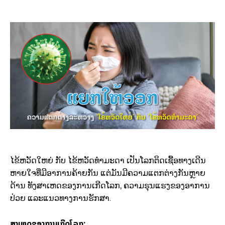
ໄຂ້ຫວັດໃຫຍ່ ກັບ ໄຂ້ຫວັດທຳມະດາ ເປັນໂລກຕິດເຊື້ອທາງເດີນ
ຫາຍໃຈທີ່ມີອາການຄ້າຍກັນ ແຕ່ມັນມີຄວາມແຕກຕ່າງກັນຫຼາຍ
ດ້ານ ທັງສາເຫດຂອງການເກີດໂລກ, ຄວາມຮຸນແຮງຂອງອາການ
ປ່ວຍ ແລະແນວທາງການຮັກສາ.
ສາເຫດຂອງການເກີດໂລກ: