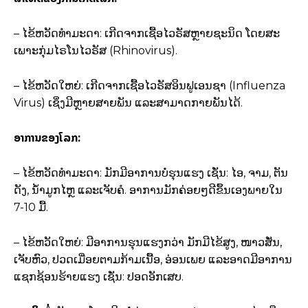
– ໄຂ້ຫວັດທຳມະດາ: ເກີດຈາກເຊື້ອໄວຣັສຫຼາຍຊະນິດ ໂດຍສະ
ເພາະກຸ່ມໄຣໂນໄວຣັສ (Rhinovirus).
– ໄຂ້ຫວັດໃຫຍ່: ເກີດຈາກເຊື້ອໄວຣັສອິນຟູເອນຊາ (Influenza
Virus) ເຊິ່ງມີຫຼາຍສາຍພັນ ແລະສາມາດກາຍພັນໄດ້.
ອາການຂອງໂລກ:
– ໄຂ້ຫວັດທຳມະດາ: ມັກມີອາການບໍ່ຮຸນແຮງ ເຊັ່ນ: ໄອ, ຈາມ, ຕັນ
ດັງ, ນ້ຳມູກໄຫຼ ແລະເຈັບຄໍ. ອາການມັກຄ່ອຍໆດີຂຶ້ນເອງພາຍໃນ
7-10 ມື້.
– ໄຂ້ຫວັດໃຫຍ່: ມີອາການຮຸນແຮງກວ່າ ມັກມີໄຂ້ສູງ, ໜາວສັ່ນ,
ເຈັບຫົວ, ປວດເມື່ອຍຕາມກ້າມເນື້ອ, ອ່ອນເພຍ ແລະອາດມີອາການ
ແຊກຊ້ອນຮ້າຍແຮງ ເຊັ່ນ: ປອດອັກເສບ.