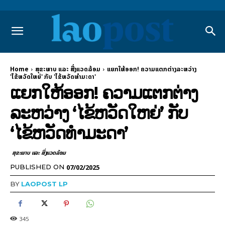
Home
ສຸຂະພາບ ແລະ ສີ່ງແວດລ້ອມ
ແຍກໃຫ້ອອກ! ຄວາມແຕກຕ່າງລະຫວ່າງ
'ໄຂ້ຫວັດໃຫຍ່' ກັບ 'ໄຂ້ຫວັດທຳມະດາ'
ແຍກໃຫ້ອອກ! ຄວາມແຕກຕ່າງ
ລະຫວ່າງ ‘ໄຂ້ຫວັດໃຫຍ່’ ກັບ
‘ໄຂ້ຫວັດທຳມະດາ’
ສຸຂະພາບ ແລະ ສີ່ງແວດລ້ອມ
07/02/2025
PUBLISHED ON
BY
LAOPOST LP
345