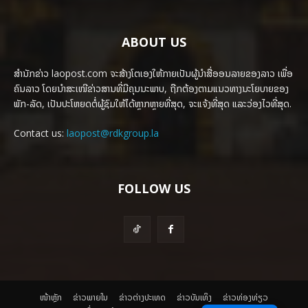
ABOUT US
ສຳນັກຂ່າວ laopost.com ຈະສ້າງໂຕເອງໃຫ້ກາຍເປັນຜູ້ນຳສື່ອອນລາຍຂອງລາວ ເພື່ອ
ຄົນລາວ ໂດຍນຳສະເໜີຂ່າວສານທີ່ມີຄຸນນະພາບ, ຖືກຕ້ອງຕາມແນວທາງນະໂຍບາຍຂອງ
ພັກ-ລັດ, ເປັນປະໂຫຍດຕໍ່ຜູ້ຊົມໃຫ້ໄດ້ຫຼາກຫຼາຍທີ່ສຸດ, ຈະແຈ້ງທີ່ສຸດ ແລະວ່ອງໄວທີ່ສຸດ.
Contact us:
laopost@rdkgroup.la
FOLLOW US
ໜ້າຫຼັກ
ຂ່າວພາຍ​ໃນ
ຂ່າວຕ່າງປະເທດ
​ຂ່າວບັນເທິງ
​ຂ່າວທ່ອງທ່ຽວ