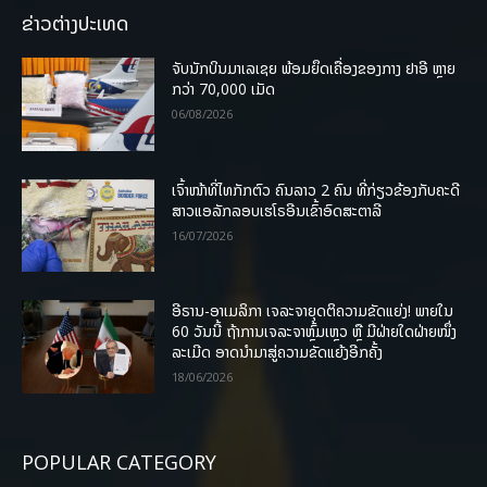
ຂ່າວຕ່າງປະເທດ
ຈັບນັກບິນມາເລເຊຍ ພ້ອມຍຶດເຄື່ອງຂອງກາງ ຢາອີ ຫຼາຍ
ກວ່າ 70,000 ເມັດ
06/08/2026
ເຈົ້າໜ້າທີ່ໄທກັກຕົວ ຄົນລາວ 2 ຄົນ ທີ່ກ່ຽວຂ້ອງກັບຄະດີ
ສາວແອລັກລອບເຮໂຣອີນເຂົ້າອົດສະຕາລີ
16/07/2026
ອີຣານ-ອາເມລິກາ ເຈລະຈາຍຸດຕິຄວາມຂັດແຍ່ງ! ພາຍໃນ
60 ວັນນີ້ ຖ້າການເຈລະຈາຫຼົ້ມເຫຼວ ຫຼື ມີຝ່າຍໃດຝ່າຍໜຶ່ງ
ລະເມີດ ອາດນໍາມາສູ່ຄວາມຂັດແຍ້ງອີກຄັ້ງ
18/06/2026
POPULAR CATEGORY