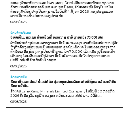
ກະຊວງສຶກສາທິການ ແລະ ກິລາ (ສສກ), ໂດຍໄດ້ຮັບການສະໜັບສະໜູນຈາກ
ລັດຖະບານອົດສະຕຣາລີ ຜ່ານແຜນງານບີຄວາ, ໄດ້ນຳສະເໜີເຄື່ອງມືປະເມີນ
ຕົນເອງສຳລັບຄູຢ່າງເປັນທາງການໃນວັນທີ 4 ສິງຫາ 2026. ກອງປະຊຸມແມ່ນ
ພາຍໃຕ້ການເປັນປະທານຂອງ ທ່ານ ປອ...
06/08/2026
ຂ່າວຕ່າງປະເທດ
ຈັບນັກບິນມາເລເຊຍ ພ້ອມຍຶດເຄື່ອງຂອງກາງ ຢາອີ ຫຼາຍກວ່າ 70,000 ເມັດ
ສຳນັກຂ່າວຕ່າງປະເທດລາຍງານວ່າ ນັກບິນມາເລເຊຍ ອາດຖືກໂທດປະຫານຊີວິດ
ຫຼັງຖືກຈັບກຸມຢູ່ສະໜາມບິນນານາຊາດ ຊູກາໂນ-ຮັດຕາ ໃນນະຄອນຫຼວງຈາກາ
ຕາ ພ້ອມເຄື່ອງຂອງກາງເປັນຢາອີ ຫຼາຍກວ່າ 70,000 ເມັດ ເຊື່ອງຢູ່ໃນກະເປົາ
ເດີນທາງ ໂດຍຜົນກວດຍັງພົບວ່າ ນັກບິນມີສານເສບຕິດໃນຮ່າງກາຍ ຂະນະ
ປະຕິບັດໜ້າທີ່ຂັບເຮືອບິນໂດຍສານ...
06/08/2026
ຂ່າວພາຍ​ໃນ
ຮັກສາສິ່ງແວດລ້ອມ! ບໍ່ແຮ່ໃຕ້ດິນ ຊ່ວຍຫຼຸດຜ່ອນຜົນກະທົບຕໍ່ສິ່ງແວດລ້ອມໜ້າດິນ
ຮັກສາໜ້າດິນ.
ອີງຕາມ Lane Xang Minerals Limited Companyໃນວັນທີ 30 ກໍລະກົດ
2026 ທີ່ເມືອງວິລະບູລີ ແຂວງສະຫວັນນະເຂດ, ສປປ ລາວ ບໍລິສັດ...
06/08/2026