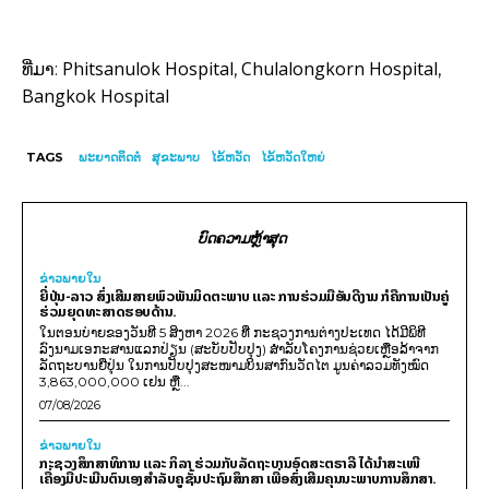
Phitsanulok Hospital
Chulalongkorn Hospital
ທີ່ມາ:
,
,
Bangkok Hospital
TAGS
ພະຍາດຕິດຕໍ່
ສຸຂະພາບ
ໄຂ້ຫວັດ
ໄຂ້ຫວັດໃຫຍ່
ບົດຄວາມຫຼ້າສຸດ
ຂ່າວພາຍ​ໃນ
ຍີ່ປຸ່ນ-ລາວ ສົ່ງເສີມສາຍພົວພັນມິດຕະພາບ ແລະ ການຮ່ວມມືອັນດີງາມ ກໍຄືການເປັນຄູ່
ຮ່ວມຍຸດທະສາດຮອບດ້ານ.
ໃນຕອນບ່າຍຂອງວັນທີ 5 ສິງຫາ 2026 ທີ່ ກະຊວງການຕ່າງປະເທດ ໄດ້ມີພິທີ
ລົງນາມເອກະສານແລກປ່ຽນ (ສະບັບປັບປຸງ) ສໍາລັບໂຄງການຊ່ວຍເຫຼືອລ້າຈາກ
ລັດຖະບານຍີ່ປຸ່ນ ໃນການປັບປຸງສະໜາມບິນສາກົນວັດໄຕ ມູນຄ່າລວມທັງໝົດ
3,863,000,000 ເຢນ ຫຼື...
07/08/2026
ຂ່າວພາຍ​ໃນ
ກະຊວງສຶກສາທິການ ແລະ ກິລາ ຮ່ວມກັບລັດຖະບານອົດສະຕຣາລີ ໄດ້ນຳສະເໜີ
ເຄື່ອງມືປະເມີນຕົນເອງສຳລັບຄູຊັ້ນປະຖົມສຶກສາ ເພື່ອສົ່ງເສີມຄຸນນະພາບການສຶກສາ.