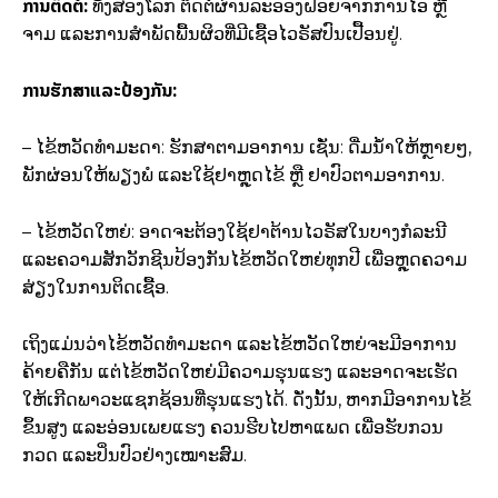
ການຕິດຕໍ່:
ທັງສອງໂລກ ຕິດຕໍ່ຜ່ານລະອອງຝອຍຈາກການໄອ ຫຼື
ຈາມ ແລະການສຳພັດພື້ນຜິວທີ່ມີເຊື້ອໄວຣັສປົນເປື້ອນຢູ່.
ການຮັກສາແລະປ້ອງກັນ:
– ໄຂ້ຫວັດທຳມະດາ: ຮັກສາຕາມອາການ ເຊັ່ນ: ດື່ມນ້ຳໃຫ້ຫຼາຍໆ,
ພັກຜ່ອນໃຫ້ພຽງພໍ ແລະໃຊ້ຢາຫຼຸດໄຂ້ ຫຼື ຢາປົວຕາມອາການ.
– ໄຂ້ຫວັດໃຫຍ່: ອາດຈະຕ້ອງໃຊ້ຢາຕ້ານໄວຣັສໃນບາງກໍລະນີ
ແລະຄວາມສັກວັກຊີນປ້ອງກັນໄຂ້ຫວັດໃຫຍ່ທຸກປີ ເພື່ອຫຼຸດຄວາມ
ສ່ຽງໃນການຕິດເຊື້ອ.
ເຖິງແມ່ນວ່າໄຂ້ຫວັດທຳມະດາ ແລະໄຂ້ຫວັດໃຫຍ່ຈະມີອາການ
ຄ້າຍຄືກັນ ແຕ່ໄຂ້ຫວັດໃຫຍ່ມີຄວາມຮຸນແຮງ ແລະອາດຈະເຮັດ
ໃຫ້ເກີດພາວະແຊກຊ້ອນທີ່ຮຸນແຮງໄດ້.​ ດັ່ງນັ້ນ, ຫາກມີອາການໄຂ້
ຂຶ້ນສູງ ແລະອ່ອນເພຍແຮງ ຄວນຮີບໄປຫາແພດ ເພື່ອຮັບກວນ
ກວດ ແລະປິ່ນປົວຢ່າງເໝາະສົມ.