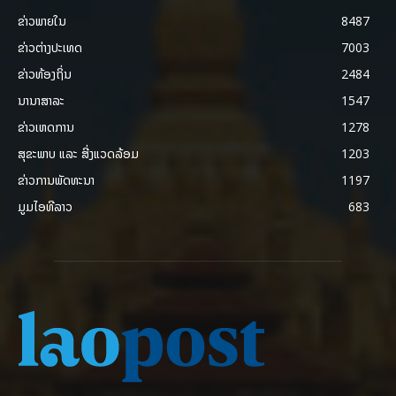
ຂ່າວພາຍ​ໃນ
8487
ຂ່າວຕ່າງປະເທດ
7003
ຂ່າວທ້ອງຖິ່ນ
2484
ນານາສາລະ
1547
ຂ່າວເຫດການ
1278
ສຸຂະພາບ ແລະ ສີ່ງແວດລ້ອມ
1203
ຂ່າວການພັດທະນາ
1197
ມູມໄອທີລາວ
683