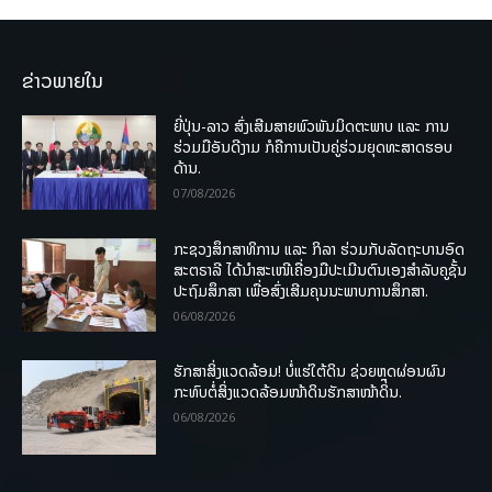
ຂ່າວພາຍໃນ
ຍີ່ປຸ່ນ-ລາວ ສົ່ງເສີມສາຍພົວພັນມິດຕະພາບ ແລະ ການ
ຮ່ວມມືອັນດີງາມ ກໍຄືການເປັນຄູ່ຮ່ວມຍຸດທະສາດຮອບ
ດ້ານ.
07/08/2026
ກະຊວງສຶກສາທິການ ແລະ ກິລາ ຮ່ວມກັບລັດຖະບານອົດ
ສະຕຣາລີ ໄດ້ນຳສະເໜີເຄື່ອງມືປະເມີນຕົນເອງສຳລັບຄູຊັ້ນ
ປະຖົມສຶກສາ ເພື່ອສົ່ງເສີມຄຸນນະພາບການສຶກສາ.
06/08/2026
ຮັກສາສິ່ງແວດລ້ອມ! ບໍ່ແຮ່ໃຕ້ດິນ ຊ່ວຍຫຼຸດຜ່ອນຜົນ
ກະທົບຕໍ່ສິ່ງແວດລ້ອມໜ້າດິນຮັກສາໜ້າດິນ.
06/08/2026