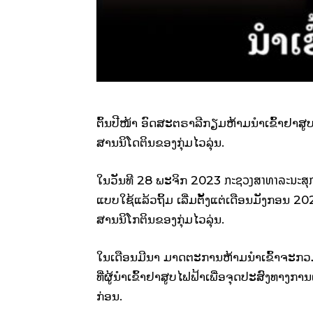
ຕົ້ນປີໜ້າ ອົດສະຕຣາລີກຽມຫ້າມນຳເຂົ້າຢາສ
ສານນິໂດຕິນຂອງກຸ່ມໄວລຸ່ນ.
ກະຊວງສາທາລະນະສຸ
ໃນວັນທີ 28 ພະຈິກ 2023
ແບບໃຊ້ແລ້ວຖິ້ມ ເລີ່ມຕັ້ງແຕ່ເດືອນມັງກອນ 2
ສານນິໂກຕິນຂອງກຸ່ມໄວລຸ່ນ.
ໃນເດືອນມີນາ ມາດຕະການຫ້າມນຳເຂົ້າຈະກວມເອ
ທີ່ຜູ້ນຳເຂົ້າຢາສູບໄຟຟ້າເພື່ອຈຸດປະສົງທ
ກ່ອນ.