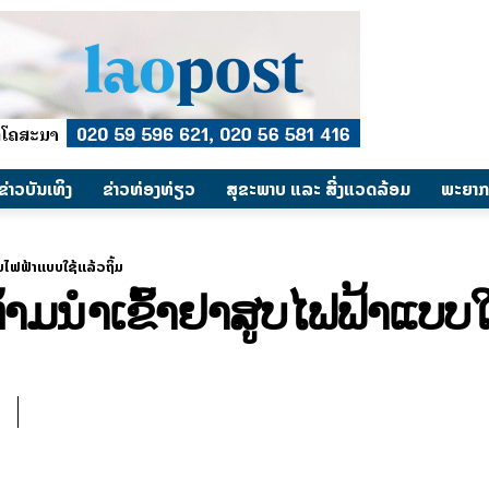
​ຂ່າວບັນເທິງ
​ຂ່າວທ່ອງທ່ຽວ
ສຸຂະພາບ ແລະ ສີ່ງແວດລ້ອມ
ພະຍາກ
ບໄຟຟ້າແບບໃຊ້ແລ້ວຖິ້ມ
ມນຳເຂົ້າຢາສູບໄຟຟ້າແບບໃຊ