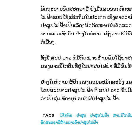
ລັດຖະບານອົດສະຕຣາລີ ຍັງມີແຜນອອກກົດ
ໄຟຟ້າແບບໃຊ້ແລ້ວຖິ້ມໃນປະເທດ ເຊິ່ງຄາດວ່າມີຜ
ຢາສູບໄຟຟ້າເປັນເລື່ອງຜິດກົດໝາຍໃນອົດສະຕຣາລີຕ
ຈາກແພດເທົ່ານັ້ນ ຢ່າງໃດກໍຕາມ ເຖິງວ່າຈະມີຂໍ້ຫ
ຕໍ່ເນື່ອງ.
ທັ້ງນີ້ ສປປ ລາວ ກໍມີກົດໝາຍຫ້າມຊົມໃຊ້
ຂອງສານນິໂກຕິນທີ່ຢູ່ໃນຢາສູບໄຟຟ້າ ທີ່ມີຜົນ
ຢ່າງໃດກໍຕາມ ຜູ້ປົກຄອງຄວນລະມັດລະວັງ ແລ
ໂດຍສະເພາະຢາສູບໄຟຟ້າ ທີ່ ສປປ ລາວ ນັບມື້ຍິ່
ວ່າເປັນກຸ່ມທີ່ອາຍຸນ້ອຍທີ່ໃຊ້ຢາສູບໄຟຟ້າ.
TAGS
ນິໂກຕິນ
ຢາສູບ
ຢາສູບໄຟຟ້າ
ສານນິໂກຕິ
ອົດສະຕຣາລີຫ້າມນຳເຂົ້າຢາສູບໄຟຟ້າ