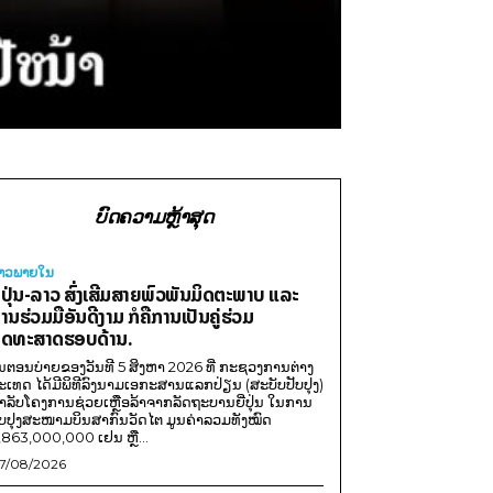
ບົດຄວາມຫຼ້າສຸດ
່າວພາຍ​ໃນ
ີ່ປຸ່ນ-ລາວ ສົ່ງເສີມສາຍພົວພັນມິດຕະພາບ ແລະ
ານຮ່ວມມືອັນດີງາມ ກໍຄືການເປັນຄູ່ຮ່ວມ
ຸດທະສາດຮອບດ້ານ.
ນຕອນບ່າຍຂອງວັນທີ 5 ສິງຫາ 2026 ທີ່ ກະຊວງການຕ່າງ
ະເທດ ໄດ້ມີພິທີລົງນາມເອກະສານແລກປ່ຽນ (ສະບັບປັບປຸງ)
ໍາລັບໂຄງການຊ່ວຍເຫຼືອລ້າຈາກລັດຖະບານຍີ່ປຸ່ນ ໃນການ
ັບປຸງສະໜາມບິນສາກົນວັດໄຕ ມູນຄ່າລວມທັງໝົດ
,863,000,000 ເຢນ ຫຼື...
7/08/2026