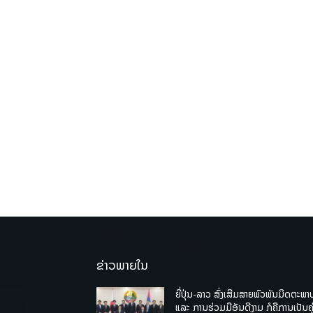
ຂ່າວພາຍໃນ
ຍີ່ປຸ່ນ-ລາວ ສົ່ງເສີມສາຍພົວພັນມິດຕະພາ
ແລະ ການຮ່ວມມືອັນດີງາມ ກໍຄືການເປັນຄູ