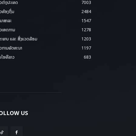
າວຕ່າງປະເທດ
7003
າວທ້ອງຖິ່ນ
2484
ນາສາລະ
1547
າວເຫດການ
1278
ຂະພາບ ແລະ ສີ່ງແວດລ້ອມ
1203
າວການພັດທະນາ
1197
ມໄອທີລາວ
683
OLLOW US