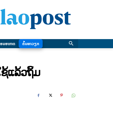
ອນອາກາດ
ຄົ້ນຫາວຽກ
້ແລ້ວຖິ້ມ