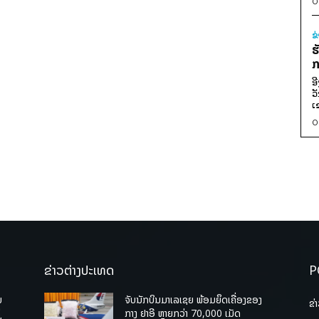
0
ຂ
ຮ
ກ
ອ
ວ
ເ
0
ຂ່າວຕ່າງປະເທດ
P
ບ
ຈັບນັກບິນມາເລເຊຍ ພ້ອມຍຶດເຄື່ອງຂອງ
ຂ່
່
ກາງ ຢາອີ ຫຼາຍກວ່າ 70,000 ເມັດ