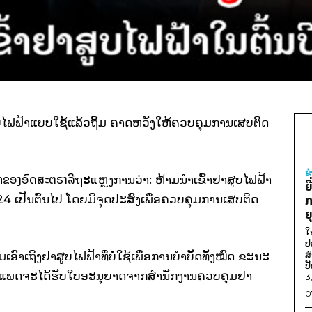
ູບໄຟຟ້າແບບໃຊ້ແລ້ວຖິ້ມ ຄາດຫວັງໃຫ້ຄວບຄຸມການເສບຕິດ
ຂ
ກຂອງອົດສະຕຣາລີ
ຖະແຫຼງການວ່າ: ຫ້າມນຳເຂົ້າຢາສູບໄຟຟ້າ
ຍ
024 ເປັນຕົ້ນໄປ ໂດຍມີຈຸດປະສົງເພື່ອຄວບຄຸມການເສບຕິດ
ກ
ຍ
ໃ
ປ
ສ
ົາເຖິງຢາສູບໄຟຟ້າທີ່ບໍ່ໃຊ້ເພື່ອການບຳບັດທັງໝົດ ຂະນະ
ປ
າງການແພດຈະໄດ້ຮັບໃບອະນຸຍາດຈາກສຳນັກງານຄວບຄຸມຢາ
3
0