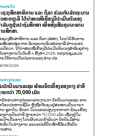
່າວພາຍ​ໃນ
ະຊວງສຶກສາທິການ ແລະ ກິລາ ຮ່ວມກັບລັດຖະບານ
ົດສະຕຣາລີ ໄດ້ນຳສະເໜີເຄື່ອງມືປະເມີນຕົນເອງ
ຳລັບຄູຊັ້ນປະຖົມສຶກສາ ເພື່ອສົ່ງເສີມຄຸນນະພາບ
ານສຶກສາ.
ະຊວງສຶກສາທິການ ແລະ ກິລາ (ສສກ), ໂດຍໄດ້ຮັບການ
ະໜັບສະໜູນຈາກ ລັດຖະບານອົດສະຕຣາລີ ຜ່ານແຜນ
ານບີຄວາ, ໄດ້ນຳສະເໜີເຄື່ອງມືປະເມີນຕົນເອງສຳລັບຄູຢ່າງ
ປັນທາງການໃນວັນທີ 4 ສິງຫາ 2026. ກອງປະຊຸມແມ່ນ
າຍໃຕ້ການເປັນປະທານຂອງ ທ່ານ ປອ...
6/08/2026
່າວຕ່າງປະເທດ
ັບນັກບິນມາເລເຊຍ ພ້ອມຍຶດເຄື່ອງຂອງກາງ ຢາອີ
ຼາຍກວ່າ 70,000 ເມັດ
ຳນັກຂ່າວຕ່າງປະເທດລາຍງານວ່າ ນັກບິນມາເລເຊຍ ອາດ
ືກໂທດປະຫານຊີວິດ ຫຼັງຖືກຈັບກຸມຢູ່ສະໜາມບິນນານາ
າດ ຊູກາໂນ-ຮັດຕາ ໃນນະຄອນຫຼວງຈາກາຕາ ພ້ອມເຄື່ອງ
ອງກາງເປັນຢາອີ ຫຼາຍກວ່າ 70,000 ເມັດ ເຊື່ອງຢູ່ໃນ
ະເປົາເດີນທາງ ໂດຍຜົນກວດຍັງພົບວ່າ ນັກບິນມີສານ
ສບຕິດໃນຮ່າງກາຍ ຂະນະປະຕິບັດໜ້າທີ່ຂັບເຮືອບິນ
ດຍສານ...