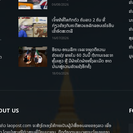
ຂ່
06/08/2026
ຂ່
ເຈົ້າໜ້າທີ່ໄທກັກຕົວ ຄົນລາວ 2 ຄົນ ທີ່
ນາ
ກ່ຽວຂ້ອງກັບຄະດີສາວແອລັກລອບເຮໂຣອີນ
ຂ່
ເຂົ້າອົດສະຕາລີ
ສຸ
.
16/07/2026
ຂ່
ອີຣານ-ອາເມລິກາ ເຈລະຈາຍຸດຕິຄວາມ
ຂັດແຍ່ງ! ພາຍໃນ 60 ວັນນີ້ ຖ້າການເຈລະຈາ
ມູ
ຸດ
ຫຼົ້ມເຫຼວ ຫຼື ມີຝ່າຍໃດຝ່າຍໜຶ່ງລະເມີດ ອາດ
ນໍາມາສູ່ຄວາມຂັດແຍ້ງອີກຄັ້ງ
18/06/2026
OUT US
F
ຂ່າວ laopost.com ຈະສ້າງໂຕເອງໃຫ້ກາຍເປັນຜູ້ນຳສື່ອອນລາຍຂອງລາວ ເພື່ອ
ວ ໂດຍນຳສະເໜີຂ່າວສານທີ່ມີຄຸນນະພາບ, ຖືກຕ້ອງຕາມແນວທາງນະໂຍບາຍຂອງ