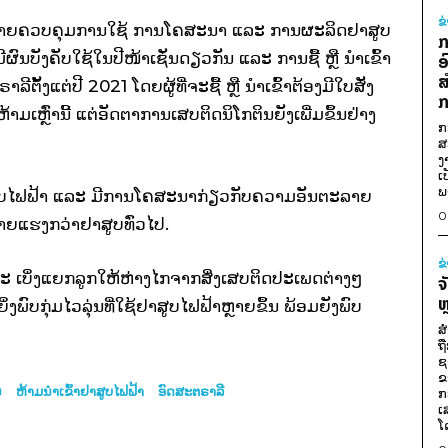
ຂ
ໝາຍຄວບຄຸມການໃຊ້ ການໂຄສະນາ ແລະ ການຜະລິດຢາສູບ
ກ
ົນບັງຄັບໃຊ້ໃນປີໜ້າເຊັ່ນດຽວກັນ ແລະ ການຊື້ ຫຼື ນຳເຂົ້າ
ອ
ສ
ັ້ງແຕ່ປີ 2021 ໂດຍຜູ້ທີ່ຈະຊື້ ຫຼື ນຳເຂົ້າຕ້ອງມີໃບສັ່ງ
ກ
້າມເຫຼົ່ານີ້ ແຕ່ອັດຕາການເສບຕິດນິໂກຕິນຍັງເພີ່ມຂຶ້ນຢ່າງ
ກ
ສ
ງ
ເ
ພ
ຢາສູບໄຟຟ້າ ແລະ ມີການໂຄສະນາກ່ຽວກັບຄວາມອັນຕະລາຍ
0
ຮ້າຍແຮງກວ່າຢາສູບທົ່ວໄປ.
ຂ
ະ ເບິ່ງແຍກລູກໃຫ້ຫ່າງໄກຈາກສິ່ງເສບຕິດປະເພດຕ່າງໆ
ຈ
ຫ
ງພົບກຸ່ມໄວລຸ່ນທີ່ໃຊ້ຢາສູບໄຟຟ້າຫຼາຍຂຶ້ນ ພ້ອມຍັງພົບ
ສ
ຖ
ຊ
ຂ
ນ
ຫ້າມນຳເຂົ້າຢາສູບໄຟຟ້າ
ອົດສະຕຣາລີ
ກ
ເ
ໂ