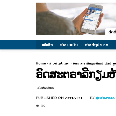
ໜ້າຫຼັກ
ຂ່າວພາຍ​ໃນ
ຂ່າວຕ່າງປະເທດ
Home
ຂ່າວຕ່າງປະເທດ
ອົດສະຕຣາລີກຽມຫ້າມນຳເຂົ້າຢາສູ
ອົດສະຕຣາລີກຽມຫ້າ
ຂ່າວຕ່າງປະເທດ
29/11/2023
PUBLISHED ON
BY
ສຸກສະດາພອນ
700