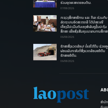
ຮ່ວມຍຸດທະສາດຮອບດ້ານ.
07/08/2026
ກະຊວງສຶກສາທິການ ແລະ ກິລາ ຮ່ວມກັບ
ລັດຖະບານອົດສະຕຣາລີ ໄດ້ນຳສະເໜີ
ເຄື່ອງມືປະເມີນຕົນເອງສຳລັບຄູຊັ້ນປະຖົມ
ສຶກສາ ເພື່ອສົ່ງເສີມຄຸນນະພາບການສຶກສາ
06/08/2026
ຮັກສາສິ່ງແວດລ້ອມ! ບໍ່ແຮ່ໃຕ້ດິນ ຊ່ວຍຫຼ
ຜ່ອນຜົນກະທົບຕໍ່ສິ່ງແວດລ້ອມໜ້າດິນ
ຮັກສາໜ້າດິນ.
06/08/2026
AB
ສຳນັກ
ຄົນລາ