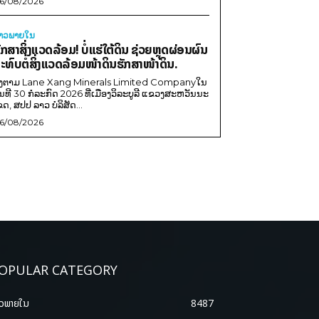
6/08/2026
່າວພາຍ​ໃນ
ັກສາສິ່ງແວດລ້ອມ! ບໍ່ແຮ່ໃຕ້ດິນ ຊ່ວຍຫຼຸດຜ່ອນຜົນ
ະທົບຕໍ່ສິ່ງແວດລ້ອມໜ້າດິນຮັກສາໜ້າດິນ.
ີງຕາມ Lane Xang Minerals Limited Companyໃນ
ັນທີ 30 ກໍລະກົດ 2026 ທີ່ເມືອງວິລະບູລີ ແຂວງສະຫວັນນະ
ຂດ, ສປປ ລາວ ບໍລິສັດ...
6/08/2026
OPULAR CATEGORY
າວພາຍ​ໃນ
8487