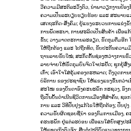
ວີຄວາມມີສະຕິລະວັງຕົວ, ນໍາພາວຽກງານປ້ອງ
ຄວາມເປັນລະບຽບຮຽບຮ້ອຍ ແລະ ສະພາບແວດລ
ເສດຖະກິດ-ສັງຄົມ; ຍູ້ແຮງຂະບວນການແຂ່ງຂ
ການພັດທະນາ, ການຜະລິດເປັນສິນຄ້າ ເພື່ອແ
ຂຶ້ນ; ວາງມາດຕະການລະອຽດ, ຮັດກຸມຕື່ມອີ
ໃຫ້ຖືກຕ້ອງ ແລະ ໄປຖືກທິດ, ຮັບປະກັນຄວາມມ
ຖານລາຍຮັບໃໝ່, ສະກັດກັ້ນຊ່ອງຫວ່າງການຮົ່
ລາຍຈ່າຍໃຫ້ຮັດກຸມບົນຈິດໃຈປະຢັດ; ຊຸກຍູ້ສົ
ເກົ່າ; ເອົາໃຈໃສ່ຄຸ້ມຄອງຕະຫລາດ; ດຶງດູດກາ
ບໍລິການ ຂອງປະຊາຊົນ ໃຫ້ແຂງແຮງຂຶ້ນກວ່າເກ
ສະໄໝ ຂອງບັນດາອົງຄະນະພັກ ກະຊວງ, ອົງການ 
ຖືເປັນບັ້ນດໍາເນີນຊີວິດການເມືອງທີ່ສໍາຄັນ,
ການ ແລະ ວິທີປັບປຸງແກ້ໄຂໃຫ້ຖືກຕ້ອງ; ປັບປຸ
ຄວາມຮັບຜິດຊອບຊີ້ນໍາ ຂອງກົມການເມືອງ, ຄ
ຄະນະພັກ ຢູ່ແຕ່ລະບ່ອນ ເພື່ອແນໃສ່ຍົກສູງປະ
ໃຫ້ແທດເຖິງຕົວຈິງ; ສືບຕໍ່ປະຕິບັດແນວທາງກາ