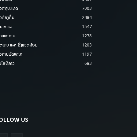
າວຕ່າງປະເທດ
7003
າວທ້ອງຖິ່ນ
2484
ນາສາລະ
1547
າວເຫດການ
1278
ຂະພາບ ແລະ ສີ່ງແວດລ້ອມ
1203
າວການພັດທະນາ
1197
ມໄອທີລາວ
683
OLLOW US