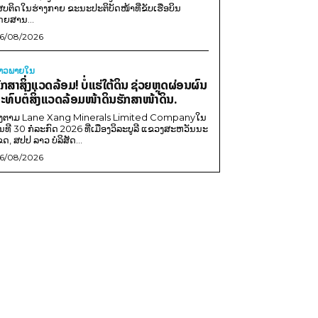
ສບຕິດໃນຮ່າງກາຍ ຂະນະປະຕິບັດໜ້າທີ່ຂັບເຮືອບິນ
ດຍສານ...
6/08/2026
່າວພາຍ​ໃນ
ັກສາສິ່ງແວດລ້ອມ! ບໍ່ແຮ່ໃຕ້ດິນ ຊ່ວຍຫຼຸດຜ່ອນຜົນ
ະທົບຕໍ່ສິ່ງແວດລ້ອມໜ້າດິນຮັກສາໜ້າດິນ.
ີງຕາມ Lane Xang Minerals Limited Companyໃນ
ັນທີ 30 ກໍລະກົດ 2026 ທີ່ເມືອງວິລະບູລີ ແຂວງສະຫວັນນະ
ຂດ, ສປປ ລາວ ບໍລິສັດ...
6/08/2026