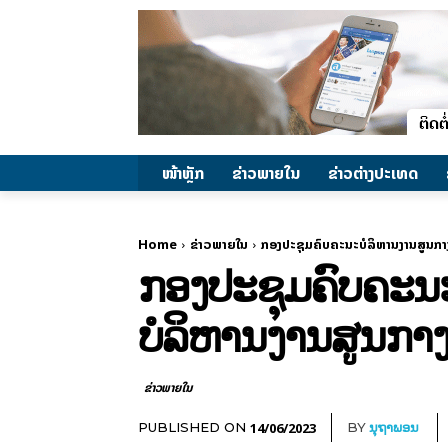
ໜ້າຫຼັກ
ຂ່າວພາຍ​ໃນ
ຂ່າວຕ່າງປະເທດ
Home
ຂ່າວພາຍ​ໃນ
ກອງປະຊຸມຄົບຄະນະບໍລິຫານງານສູນກາງ
ກອງປະຊຸມຄົບຄະນະ
ບໍລິຫານງານສູນກາ
ຂ່າວພາຍ​ໃນ
14/06/2023
PUBLISHED ON
BY
ນຸຖາພອນ