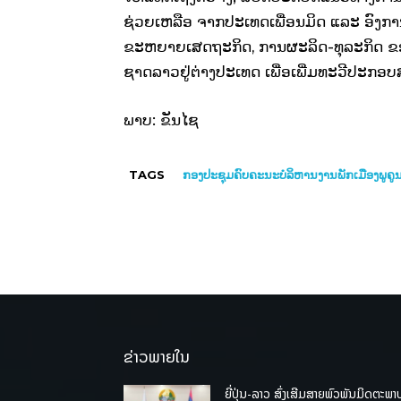
ຊ່ວຍເຫລືອ ຈາກປະເທດເພື່ອນມິດ ແລະ ອົງການ
ຂະຫຍາຍເສດຖະກິດ, ການຜະລິດ-ທຸລະກິດ ຂອງປ
ຊາດລາວຢູ່ຕ່າງປະເທດ ເພື່ອເພີ່ມທະວີປະກອ
ພາບ: ຂັນໄຊ
TAGS
ກອງປະຊຸມຄົບຄະນະບໍລິຫານງານພັກເມືອງພູຄູ
ຂ່າວພາຍໃນ
ຍີ່ປຸ່ນ-ລາວ ສົ່ງເສີມສາຍພົວພັນມິດຕະພາ