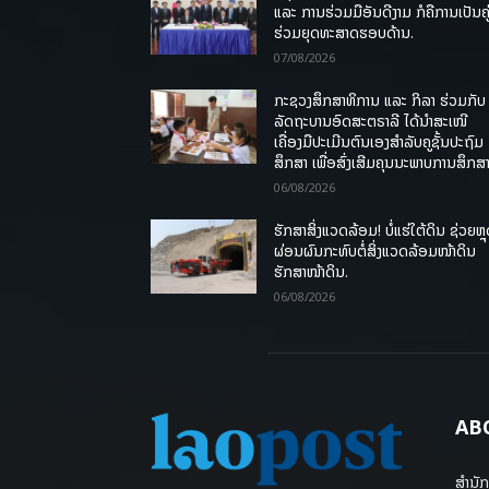
ແລະ ການຮ່ວມມືອັນດີງາມ ກໍຄືການເປັນຄູ
ຮ່ວມຍຸດທະສາດຮອບດ້ານ.
07/08/2026
ກະຊວງສຶກສາທິການ ແລະ ກິລາ ຮ່ວມກັບ
ລັດຖະບານອົດສະຕຣາລີ ໄດ້ນຳສະເໜີ
ເຄື່ອງມືປະເມີນຕົນເອງສຳລັບຄູຊັ້ນປະຖົມ
ສຶກສາ ເພື່ອສົ່ງເສີມຄຸນນະພາບການສຶກສາ
06/08/2026
ຮັກສາສິ່ງແວດລ້ອມ! ບໍ່ແຮ່ໃຕ້ດິນ ຊ່ວຍຫຼ
ຜ່ອນຜົນກະທົບຕໍ່ສິ່ງແວດລ້ອມໜ້າດິນ
ຮັກສາໜ້າດິນ.
06/08/2026
AB
ສຳນັກ