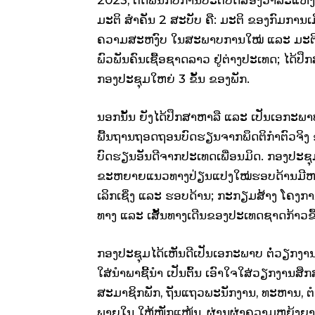
ມະຕິ ສໍາຄັນ 2 ສະບັບ ຄື: ມະຕິ ຂອງກົມການ
ຄວາມສະຫງົບ ໃນສະພາບການໃໝ່ ແລະ ມະຕິ
ພົວພັນຄົນເຊື້ອຊາດລາວ ຢູ່ຕ່າງປະເທດ; ໄດ້ປຶ
ກອງປະຊຸມໃຫຍ່ 3 ຂັ້ນ ຂອງພັກ.
ນອກນັ້ນ ຍັງໄດ້ປຶກສາຫາລື ແລະ ເປັນເອກະພາບໃ
ພື້ນຖານຖອດຖອນບົດຮຽນຈາກພຶດຕິກຳຕົວຈິງ
ບົດຮຽນອັນດີຈາກປະເທດເພື່ອນມິດ. ກອງປະຊຸ
ຂະຫຍາຍແນວທາງປ່ຽນແປງໃໝ່ຮອບດ້ານມີຫລັກ
ເລິກເຊິ່ງ ແລະ ຮອບດ້ານ; ກະກຽມສ້າງ ໂຄງກາ
ທາງ ແລະ ເສັ້ນທາງເດີນຂອງປະເທດຊາດກ້າວຂຶ້
ກອງປະຊຸມໄດ້ເຫັນດີເປັນເອກະພາບ ຕໍ່ວຽກງານ
ໃສ່ນໍາພາຊີ້ນໍາ ເປັນຕົ້ນ ເອົາໃຈໃສ່ວຽກງາ
ສະມາຊິກພັກ, ຖັນແຖວພະນັກງານ, ທະຫານ, ຕໍ
ພາຍໃນ ໃຫ້ໜັກແໜ້ນ, ຜ່ານຜ່າຄວາມຫຍຸ້ງຍາກ