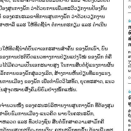
0
ເມືອງສູນກາງພັກ ວ່າດ້ວຍການເພີ່ມທະວີວຽກງານປ້ອງກັນ
 ຂອງຄະນະເລຂາທິການສູນກາງພັກ ວ່າດ້ວຍວຽກງານ
ຂ
ກສາຫາລື ແລະ ໃຫ້ທິດຊີ້ນໍາ ຕໍ່ການກະກຽມ ແລະ ດໍາເນີນ
ກ
ອ
ສ
ກ
ຫ້ທິດຊີ້ນໍາຕໍ່ບັນດາເອກະສານສໍາຄັນ ຂອງພັກເຮົາ, ບົນ
ກ
 ຂອງການປະຕິບັດແນວທາງການປ່ຽນແປງໃໝ່ ຂອງພັກ ກໍຄື
ສ
ງ
ມໄດ້ມີຄວາມເປັນເອກະພາບສູງ ໃນການສືບຕໍ່ຍູ້ແຮງການຜັນ
ເ
ພ
ການຂອງພັກສູ່ລວງເລິກ, ສ້າງການຫັນປ່ຽນທີ່ແຂງແຮງ,
0
ນການເມືອງ ຂອງພັກ ເພື່ອກຳນົດວິໄສທັດ, ຍຸດທະສາດ, ແນວ
ນສູ່ຈຸດໝາຍສັງຄົມນິຍົມຢ່າງໜັກແໜ້ນ.
ຂ
ຈ
ຫ
ຈໍານວນໜຶ່ງ ຂອງຄະນະບໍລິຫານງານສູນກາງພັກ ທີ່ຕ້ອງສຸມ
ສ
ນສຶກສາອົບຮົມການເມືອງ-ແນວຄິດ ພາຍໃນຄະນະພັກ,
ຖ
ຊ
າຫລວດ ແລະ ທົ່ວປວງຊົນ ສືບຕໍ່ຮັກສາຄວາມສາມັກຄີ
ຂ
ດ້ານເສດຖະກິດ-ການເງິນ; ຄະນະພັກທຸກຂັ້ນ ຕ້ອງເພີ່ມທະ
ກ