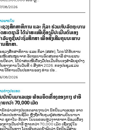
7/08/2026
່າວພາຍ​ໃນ
ະຊວງສຶກສາທິການ ແລະ ກິລາ ຮ່ວມກັບລັດຖະບານ
ົດສະຕຣາລີ ໄດ້ນຳສະເໜີເຄື່ອງມືປະເມີນຕົນເອງ
ຳລັບຄູຊັ້ນປະຖົມສຶກສາ ເພື່ອສົ່ງເສີມຄຸນນະພາບ
ານສຶກສາ.
ະຊວງສຶກສາທິການ ແລະ ກິລາ (ສສກ), ໂດຍໄດ້ຮັບການ
ະໜັບສະໜູນຈາກ ລັດຖະບານອົດສະຕຣາລີ ຜ່ານແຜນ
ານບີຄວາ, ໄດ້ນຳສະເໜີເຄື່ອງມືປະເມີນຕົນເອງສຳລັບຄູຢ່າງ
ປັນທາງການໃນວັນທີ 4 ສິງຫາ 2026. ກອງປະຊຸມແມ່ນ
າຍໃຕ້ການເປັນປະທານຂອງ ທ່ານ ປອ...
6/08/2026
່າວຕ່າງປະເທດ
ັບນັກບິນມາເລເຊຍ ພ້ອມຍຶດເຄື່ອງຂອງກາງ ຢາອີ
ຼາຍກວ່າ 70,000 ເມັດ
ຳນັກຂ່າວຕ່າງປະເທດລາຍງານວ່າ ນັກບິນມາເລເຊຍ ອາດ
ືກໂທດປະຫານຊີວິດ ຫຼັງຖືກຈັບກຸມຢູ່ສະໜາມບິນນານາ
າດ ຊູກາໂນ-ຮັດຕາ ໃນນະຄອນຫຼວງຈາກາຕາ ພ້ອມເຄື່ອງ
ອງກາງເປັນຢາອີ ຫຼາຍກວ່າ 70,000 ເມັດ ເຊື່ອງຢູ່ໃນ
ະເປົາເດີນທາງ ໂດຍຜົນກວດຍັງພົບວ່າ ນັກບິນມີສານ