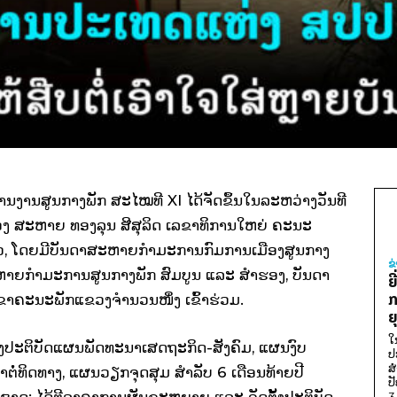
ນງານສູນກາງພັກ ສະໄໝທີ XI ໄດ້ຈັດຂຶ້ນໃນລະຫວ່າງວັນທີ
ຂອງ ສະຫາຍ ທອງລຸນ ສີສຸລິດ ເລຂາທິການໃຫຍ່ ຄະນະ
າວ, ໂດຍມີບັນດາສະຫາຍກຳມະການກົມການເມືອງສູນກາງ
ຂ
ະຫາຍກຳມະການສູນກາງພັກ ສົມບູນ ແລະ ສຳຮອງ, ບັນດາ
ຍ
ກ
າຄະນະພັກແຂວງຈຳນວນໜຶ່ງ ເຂົ້າຮ່ວມ.
ຍ
ໃ
ຕັ້ງປະຕິບັດແຜນພັດທະນາເສດຖະກິດ-ສັງຄົມ, ແຜນງົບ
ປ
ສ
ໍາຕໍ່ທິດທາງ, ແຜນວຽກຈຸດສຸມ ສໍາລັບ 6 ເດືອນທ້າຍປີ
ປ
ຊາດ; ໄດ້ຕີລາຄາການຜັນຂະຫຍາຍ ແລະ ຈັດຕັ້ງປະຕິບັດ
3