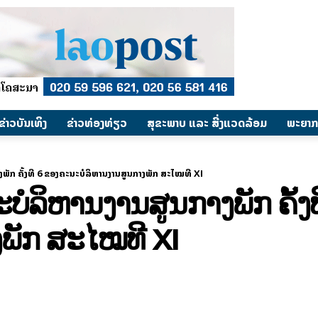
​ຂ່າວບັນເທິງ
​ຂ່າວທ່ອງທ່ຽວ
ສຸຂະພາບ ແລະ ສີ່ງແວດລ້ອມ
ພະຍາກ
ພັກ ຄັ້ງທີ 6 ຂອງຄະນະບໍລິຫານງານສູນກາງພັກ ສະໄໝທີ XI
ບໍລິຫານງານສູນກາງພັກ ຄັ້ງ
ງພັກ ສະໄໝທີ XI