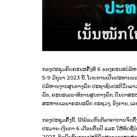
ກອງປະຊຸມຄົບຄະນະຄັ້ງທີ 6 ຂອງຄະນະບໍລິຫາ
5-9 ມິຖຸນາ 2023 ນີ້, ໂດຍການເປັນປະທານ
ບໍລິຫານງານສູນກາງພັກ ປະຊາຊົນປະຕິວັດລ
ພັກ, ຄະນະເລຂາທິການສູນກາງພັກ, ບັນດາສ
ສະຫາຍເລຂາຄະນະພັກ ກະຊວງ, ອົງການ, ເລຂ
ກອງປະຊຸມຄັ້ງນີ້, ໄດ້ພ້ອມກັນຕີລາຄາການຈັດ
ປະມານ-ເງິນຕາ 6 ເດືອນຕົ້ນປີ ແລະ ໃຫ້ທິດຊີ້ນ
2023, ຕິດພັນກັບການປະຕິບັດສອງວາລະແຫ່ງ