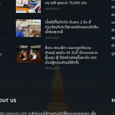
່
ກາງ ຢາອີ ຫຼາຍກວ່າ 70,000 ເມັດ
ຂ່
06/08/2026
ຂ່
ເຈົ້າໜ້າທີ່ໄທກັກຕົວ ຄົນລາວ 2 ຄົນ ທີ່
ນາ
ກ່ຽວຂ້ອງກັບຄະດີສາວແອລັກລອບເຮໂຣອີນ
ຂ່
ເຂົ້າອົດສະຕາລີ
ສຸ
.
16/07/2026
ຂ່
ອີຣານ-ອາເມລິກາ ເຈລະຈາຍຸດຕິຄວາມ
ຂັດແຍ່ງ! ພາຍໃນ 60 ວັນນີ້ ຖ້າການເຈລະຈາ
ມູ
ຸດ
ຫຼົ້ມເຫຼວ ຫຼື ມີຝ່າຍໃດຝ່າຍໜຶ່ງລະເມີດ ອາດ
ນໍາມາສູ່ຄວາມຂັດແຍ້ງອີກຄັ້ງ
18/06/2026
OUT US
F
ຂ່າວ laopost.com ຈະສ້າງໂຕເອງໃຫ້ກາຍເປັນຜູ້ນຳສື່ອອນລາຍຂອງລາວ ເພື່ອ