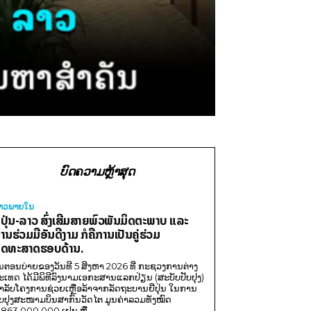
ບົດຄວາມຫຼ້າສຸດ
່າວພາຍ​ໃນ
ີ່ປຸ່ນ-ລາວ ສົ່ງເສີມສາຍພົວພັນມິດຕະພາບ ແລະ
ານຮ່ວມມືອັນດີງາມ ກໍຄືການເປັນຄູ່ຮ່ວມ
ຸດທະສາດຮອບດ້ານ.
ນຕອນບ່າຍຂອງວັນທີ 5 ສິງຫາ 2026 ທີ່ ກະຊວງການຕ່າງ
ະເທດ ໄດ້ມີພິທີລົງນາມເອກະສານແລກປ່ຽນ (ສະບັບປັບປຸງ)
ໍາລັບໂຄງການຊ່ວຍເຫຼືອລ້າຈາກລັດຖະບານຍີ່ປຸ່ນ ໃນການ
ັບປຸງສະໜາມບິນສາກົນວັດໄຕ ມູນຄ່າລວມທັງໝົດ
,863,000,000 ເຢນ ຫຼື...