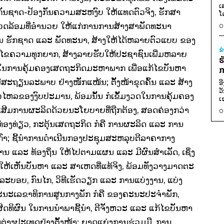
ເ
ກັນຊາດ-ປ້ອງກັນຄວາມສະຫງົບ ໃຫ້ແທດຕົວຈິງ, ຮັກສາ
ໂ
້ອມທີ່ອໍານວຍ ໃຫ້ແກ່ການການສ້າງສາພັດທະນາ
0
ັນ ຮັກຊາດ ແລະ ພັດທະນາ, ສ້າງໃຫ້ໄດ້ຫລາຍຕົວແບບ ຂອງ
ຂ
ກ້ໄຂຄວາມທຸກຍາກ, ສ້າງລາຍຮັບໃຫ້ປະຊາຊົນເພີ່ມຫລາຍ
ຮ
ກ ໃນການຄຸ້ມຄອງເສດຖະກິດມະຫາພາກ ເພື່ອແກ້ໄຂບັນຫາ
ກ
ີສະຖຽນລະພາບ ຢ່າງໜັກແໜ້ນ; ຕັ້ງໜ້າຂຸດຄົ້ນ ແລະ ສ້າງ
ອ
ວ
ວໄຫລຂອງງົບປະມານ, ພ້ອມນັ້ນ ກໍເຂັ້ມງວດໃນການຄຸ້ມຄອງ
ເ
່ງເສີມການຜະລິດດ້ວຍນະໂຍບາຍທີ່ຖືກຕ້ອງ, ສອດຄ່ອງກວ່າ
0
ນທ່ອງທ່ຽວ, ກະຕຸ້ນເສດຖະກິດ ກໍຄື ການຜະລິດ ແລະ ການ
ົ່າ; ຊີ້ນໍາການດໍາເນີນກອງປະຊຸມສະຫລຸບຕີລາຄາກາງ
ແລະ ທ້ອງຖິ່ນ ໃຫ້ໄປຕາມແຜນ ແລະ ມີຜົນສໍາເລັດ, ເຊິ່ງ
 ຊອກໃຫ້ເຫັນບັນຫາ ແລະ ສາເຫດທີ່ແທ້ຈິງ, ພ້ອມທັງວາງມາດຕະ
ງ ລະບອບ, ກົນໄກ, ວິທີເຮັດວຽກ ແລະ ການແບ່ງງານ, ແບ່ງ
ະນະເລຂາທິການສູນກາງພັກ ກໍຄື ຂອງຄະນະປະຈໍາພັກ,
ສິດທິຜົນ ໃນການນໍາພາຊີ້ນໍາ, ຕີຈັງຫວະ ແລະ ແກ້ໄຂບັນຫາ
ນຕ່າງປະເທດຢ່າງຕັ້ງໜ້າ; ຍາດແຍ່ງການຮ່ວມມື, ການ