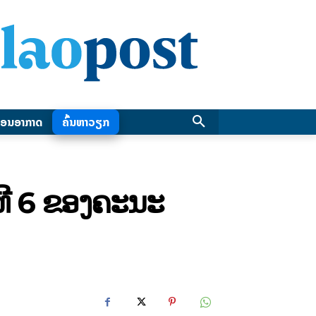
ອນອາກາດ
ຄົ້ນຫາວຽກ
ທີ 6 ຂອງຄະນະ