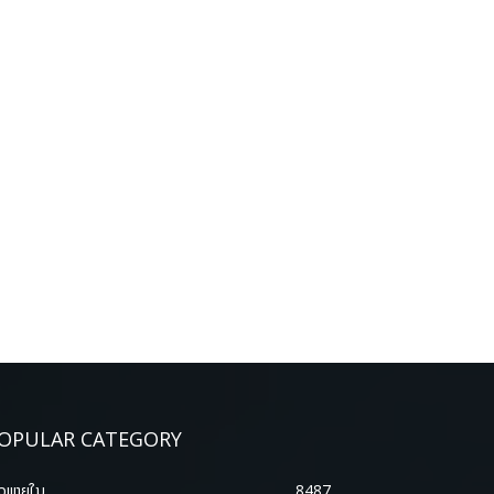
OPULAR CATEGORY
າວພາຍ​ໃນ
8487