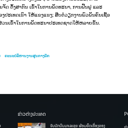
ຈັດ ຕັ້ງສາກົນ ເຂົ້າໃນການພັດທະນາ, ການຟື້ນຟູ ແລະ
ະເທດເຮົາ ໃຫ້ແຂງແຮງ; ສືບຕໍ່ວຽກງານພົວພັນຄົນເຊື້ອ
ບສ່ວນເຂົ້າໃນການພັດທະນາປະເທດຊາດໃຫ້ຫລາຍຂຶ້ນ.
ນ
ຄະນະບໍລິຫານງານສູນກາງພັກ
ຂ່າວຕ່າງປະເທດ
P
ບ
ຈັບນັກບິນມາເລເຊຍ ພ້ອມຍຶດເຄື່ອງຂອງ
ຂ່