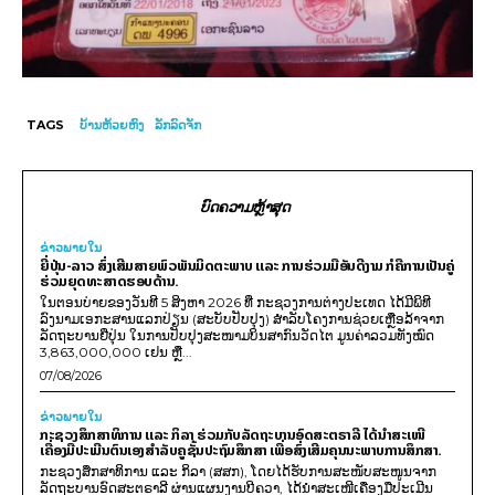
TAGS
ບ້ານຫ້ວຍຫົງ
ລັກລົດຈັກ
ບົດຄວາມຫຼ້າສຸດ
ຂ່າວພາຍ​ໃນ
ຍີ່ປຸ່ນ-ລາວ ສົ່ງເສີມສາຍພົວພັນມິດຕະພາບ ແລະ ການຮ່ວມມືອັນດີງາມ ກໍຄືການເປັນຄູ່
ຮ່ວມຍຸດທະສາດຮອບດ້ານ.
ໃນຕອນບ່າຍຂອງວັນທີ 5 ສິງຫາ 2026 ທີ່ ກະຊວງການຕ່າງປະເທດ ໄດ້ມີພິທີ
ລົງນາມເອກະສານແລກປ່ຽນ (ສະບັບປັບປຸງ) ສໍາລັບໂຄງການຊ່ວຍເຫຼືອລ້າຈາກ
ລັດຖະບານຍີ່ປຸ່ນ ໃນການປັບປຸງສະໜາມບິນສາກົນວັດໄຕ ມູນຄ່າລວມທັງໝົດ
3,863,000,000 ເຢນ ຫຼື...
07/08/2026
ຂ່າວພາຍ​ໃນ
ກະຊວງສຶກສາທິການ ແລະ ກິລາ ຮ່ວມກັບລັດຖະບານອົດສະຕຣາລີ ໄດ້ນຳສະເໜີ
ເຄື່ອງມືປະເມີນຕົນເອງສຳລັບຄູຊັ້ນປະຖົມສຶກສາ ເພື່ອສົ່ງເສີມຄຸນນະພາບການສຶກສາ.
ກະຊວງສຶກສາທິການ ແລະ ກິລາ (ສສກ), ໂດຍໄດ້ຮັບການສະໜັບສະໜູນຈາກ
ລັດຖະບານອົດສະຕຣາລີ ຜ່ານແຜນງານບີຄວາ, ໄດ້ນຳສະເໜີເຄື່ອງມືປະເມີນ