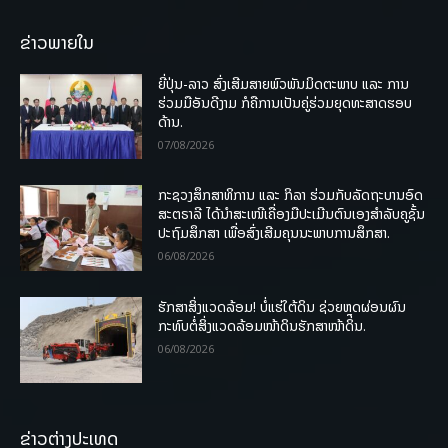
ຂ່າວພາຍໃນ
ຍີ່ປຸ່ນ-ລາວ ສົ່ງເສີມສາຍພົວພັນມິດຕະພາບ ແລະ ການ
ຮ່ວມມືອັນດີງາມ ກໍຄືການເປັນຄູ່ຮ່ວມຍຸດທະສາດຮອບ
ດ້ານ.
07/08/2026
ກະຊວງສຶກສາທິການ ແລະ ກິລາ ຮ່ວມກັບລັດຖະບານອົດ
ສະຕຣາລີ ໄດ້ນຳສະເໜີເຄື່ອງມືປະເມີນຕົນເອງສຳລັບຄູຊັ້ນ
ປະຖົມສຶກສາ ເພື່ອສົ່ງເສີມຄຸນນະພາບການສຶກສາ.
06/08/2026
ຮັກສາສິ່ງແວດລ້ອມ! ບໍ່ແຮ່ໃຕ້ດິນ ຊ່ວຍຫຼຸດຜ່ອນຜົນ
ກະທົບຕໍ່ສິ່ງແວດລ້ອມໜ້າດິນຮັກສາໜ້າດິນ.
06/08/2026
ຂ່າວຕ່າງປະເທດ