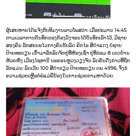
ຜູ້ເສຍຫາຍໄດ້ແຈ້ງກັບທີມງານລາວໂພສວ່າ: ເມື່ອປະມານ 14:45
ຕາມເວລາການບັນທຶກຂອງກ້ອງວົງຈອນໄດ້ບັນທຶກເອົາໄວ້, ມີຊາຍ
ສອງຄົນ ລັກສະນະໄວກາງຄົນຂັບລົດ ຄິກໄອ ສີດຳແດງ ບໍ່ຊາບ
ປ້າຍທະບຽນ ເຂົ້າມາລັກລົດຈັກຢູ່ທີ່ຫ້ອງເຊົ່າ ຢູ່ທີ່ຮ່ອມ 8 ເຂດບ້ານ
ຫ້ວຍຫົງ ເມືອງໄຊທານີ ນະຄອນຫຼວງວຽງຈັນ ລົດຄັນດັ່ງກ່າວທີ່ຖືກ
ລັກແມ່ນ: ລົດເວັບ 100 ສີດຳຂຽວ ປ້າຍທະບຽນ ດພ 4996, ຈຶ່ງຂໍ
ຄວາມຊ່ວຍເຫຼືອຕໍ່ພໍ່ແມ່ພີ່ນ້ອງໃນການຊ່ວຍຕາມຫາດ້ວຍ.