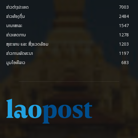
ຂ່າວຕ່າງປະເທດ
7003
ຂ່າວທ້ອງຖິ່ນ
2484
ນານາສາລະ
1547
ຂ່າວເຫດການ
1278
ສຸຂະພາບ ແລະ ສີ່ງແວດລ້ອມ
1203
ຂ່າວການພັດທະນາ
1197
ມູມໄອທີລາວ
683