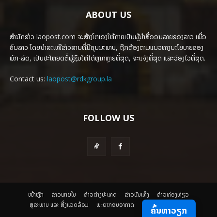
ABOUT US
ສຳນັກຂ່າວ laopost.com ຈະສ້າງໂຕເອງໃຫ້ກາຍເປັນຜູ້ນຳສື່ອອນລາຍຂອງລາວ ເພື່ອ
ຄົນລາວ ໂດຍນຳສະເໜີຂ່າວສານທີ່ມີຄຸນນະພາບ, ຖືກຕ້ອງຕາມແນວທາງນະໂຍບາຍຂອງ
ພັກ-ລັດ, ເປັນປະໂຫຍດຕໍ່ຜູ້ຊົມໃຫ້ໄດ້ຫຼາກຫຼາຍທີ່ສຸດ, ຈະແຈ້ງທີ່ສຸດ ແລະວ່ອງໄວທີ່ສຸດ.
Contact us:
laopost@rdkgroup.la
FOLLOW US
ໜ້າຫຼັກ
ຂ່າວພາຍ​ໃນ
ຂ່າວຕ່າງປະເທດ
​ຂ່າວບັນເທິງ
​ຂ່າວທ່ອງທ່ຽວ
ສຸຂະພາບ ແລະ ສີ່ງແວດລ້ອມ
ພະຍາກອນອາກາດ
ຄົ້ນຫາວຽກ