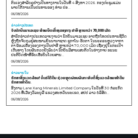
ຕົນເອງສຳລັບຄູຢ່າງເປັນທາງການໃນວັນທີ 4 ສິງຫາ 2026. ກອງປະຊຸມແມ່ນ
ພາຍໃຕ້ການເປັນປະທານຂອງ ທ່ານ ປອ...
06/08/2026
ຂ່າວຕ່າງປະເທດ
ຈັບນັກບິນມາເລເຊຍ ພ້ອມຍຶດເຄື່ອງຂອງກາງ ຢາອີ ຫຼາຍກວ່າ 70,000 ເມັດ
ສຳນັກຂ່າວຕ່າງປະເທດລາຍງານວ່າ ນັກບິນມາເລເຊຍ ອາດຖືກໂທດປະຫານຊີວິດ
ຫຼັງຖືກຈັບກຸມຢູ່ສະໜາມບິນນານາຊາດ ຊູກາໂນ-ຮັດຕາ ໃນນະຄອນຫຼວງຈາກາ
ຕາ ພ້ອມເຄື່ອງຂອງກາງເປັນຢາອີ ຫຼາຍກວ່າ 70,000 ເມັດ ເຊື່ອງຢູ່ໃນກະເປົາ
ເດີນທາງ ໂດຍຜົນກວດຍັງພົບວ່າ ນັກບິນມີສານເສບຕິດໃນຮ່າງກາຍ ຂະນະ
ປະຕິບັດໜ້າທີ່ຂັບເຮືອບິນໂດຍສານ...
06/08/2026
ຂ່າວພາຍ​ໃນ
ຮັກສາສິ່ງແວດລ້ອມ! ບໍ່ແຮ່ໃຕ້ດິນ ຊ່ວຍຫຼຸດຜ່ອນຜົນກະທົບຕໍ່ສິ່ງແວດລ້ອມໜ້າດິນ
ຮັກສາໜ້າດິນ.
ອີງຕາມ Lane Xang Minerals Limited Companyໃນວັນທີ 30 ກໍລະກົດ
2026 ທີ່ເມືອງວິລະບູລີ ແຂວງສະຫວັນນະເຂດ, ສປປ ລາວ ບໍລິສັດ...
06/08/2026