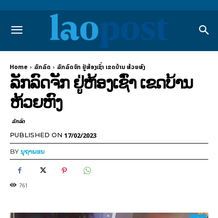
Home
ລັກລົດ
ລັກລົດຈັກ ຢູ່ຫ້ອງເຊົ່າ ເຂດບ້ານ ຫ້ວຍຫົງ
ລັກລົດຈັກ ຢູ່ຫ້ອງເຊົ່າ ເຂດບ້ານ
ຫ້ວຍຫົງ
ລັກລົດ
17/02/2023
PUBLISHED ON
BY
ນຸຖາພອນ
761