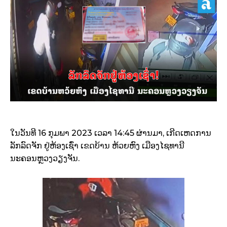
ໃນວັນທີ 16 ກຸມພາ 2023 ເວລາ 14:45 ຜ່ານມາ, ເກີດເຫດການ
ລັກລົດຈັກ ຢູ່ຫ້ອງເຊົ່າ ເຂດບ້ານ ຫ້ວຍຫົງ ເມືອງໄຊທານີ
ນະຄອນຫຼວງວຽງຈັນ.