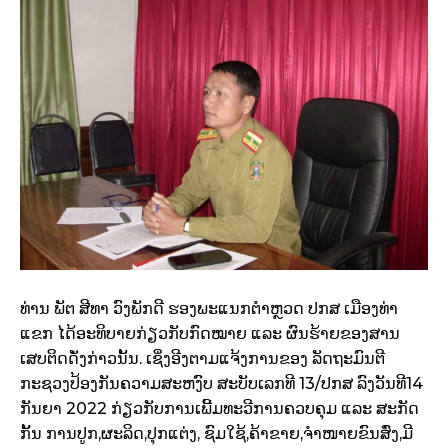
ທ່ານ ພັຕ ສີທາ ວົງພັກດີ ຮອງພະແນກຕຳຫຼວດ ປກສ ເມືອງທ່າ
ແຂກ ໄດ້ອະທິບາຍກ່ຽວກັບກົດໝາຍ ແລະ ຜົນຮ້າຍຂອງສານ
ເສບຕິດດັ່ງກ່າວນັ້ນ. ເຊິ່ງອີງຕາມແຈ້ງການຂອງ ລັດຖະມົນຕີ
ກະຊວງປ້ອງກັນຄວາມສະຫງົບ ສະບັບເລກທີ 13/ປກສ ລົງວັນທີ14
ກັນຍາ 2022 ກ່ຽວກັບການເພີ້ມທະວີການຄວບຄຸມ ແລະ ສະກັດ
ກັ້ນ ການປູກ,ຜະລິດ,ປຸກແຕ່ງ, ຊົມໃຊ້,ຄ້າຂາຍ,ຈຳໜາຍຂົນສົ່ງ,ມີ