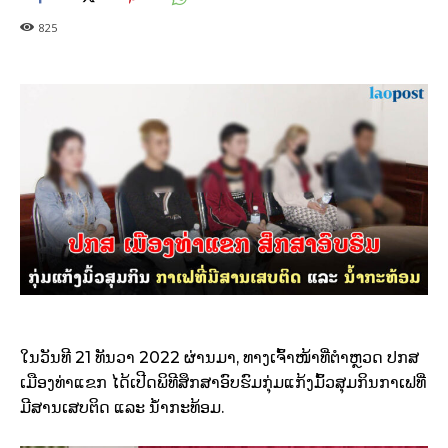
825
ໃນວັນທີ 21 ທັນວາ 2022 ຜ່ານມາ, ທາງເຈົ້າໜ້າທີ່ຕຳຫຼວດ ປກສ
ເມືອງທ່າແຂກ ໄດ້ເປີດພິທີສຶກສາອົບຮົມກຸ່ມແກ້ງມົ້ວສຸມກິນກາເຟທີ່
ມີສານເສບຕິດ ແລະ ນໍ້າກະທ້ອມ.