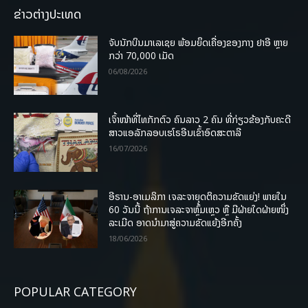
ຂ່າວຕ່າງປະເທດ
ຈັບນັກບິນມາເລເຊຍ ພ້ອມຍຶດເຄື່ອງຂອງກາງ ຢາອີ ຫຼາຍ
ກວ່າ 70,000 ເມັດ
06/08/2026
ເຈົ້າໜ້າທີ່ໄທກັກຕົວ ຄົນລາວ 2 ຄົນ ທີ່ກ່ຽວຂ້ອງກັບຄະດີ
ສາວແອລັກລອບເຮໂຣອີນເຂົ້າອົດສະຕາລີ
16/07/2026
ອີຣານ-ອາເມລິກາ ເຈລະຈາຍຸດຕິຄວາມຂັດແຍ່ງ! ພາຍໃນ
60 ວັນນີ້ ຖ້າການເຈລະຈາຫຼົ້ມເຫຼວ ຫຼື ມີຝ່າຍໃດຝ່າຍໜຶ່ງ
ລະເມີດ ອາດນໍາມາສູ່ຄວາມຂັດແຍ້ງອີກຄັ້ງ
18/06/2026
POPULAR CATEGORY