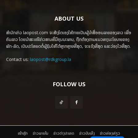
ABOUT US
ສຳນັກຂ່າວ laopost.com ຈະສ້າງໂຕເອງໃຫ້ກາຍເປັນຜູ້ນຳສື່ອອນລາຍຂອງລາວ ເພື່ອ
ຄົນລາວ ໂດຍນຳສະເໜີຂ່າວສານທີ່ມີຄຸນນະພາບ, ຖືກຕ້ອງຕາມແນວທາງນະໂຍບາຍຂອງ
ພັກ-ລັດ, ເປັນປະໂຫຍດຕໍ່ຜູ້ຊົມໃຫ້ໄດ້ຫຼາກຫຼາຍທີ່ສຸດ, ຈະແຈ້ງທີ່ສຸດ ແລະວ່ອງໄວທີ່ສຸດ.
Contact us:
laopost@rdkgroup.la
FOLLOW US
ໜ້າຫຼັກ
ຂ່າວພາຍ​ໃນ
ຂ່າວຕ່າງປະເທດ
​ຂ່າວບັນເທິງ
​ຂ່າວທ່ອງທ່ຽວ