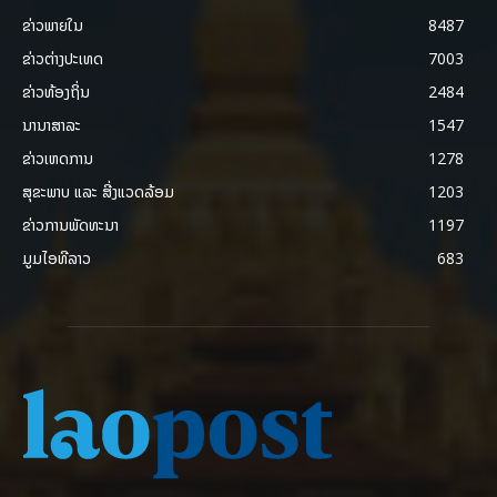
ຂ່າວພາຍ​ໃນ
8487
ຂ່າວຕ່າງປະເທດ
7003
ຂ່າວທ້ອງຖິ່ນ
2484
ນານາສາລະ
1547
ຂ່າວເຫດການ
1278
ສຸຂະພາບ ແລະ ສີ່ງແວດລ້ອມ
1203
ຂ່າວການພັດທະນາ
1197
ມູມໄອທີລາວ
683