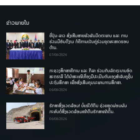
ຂ່າວພາຍໃນ
ຍີ່ປຸ່ນ-ລາວ ສົ່ງເສີມສາຍພົວພັນມິດຕະພາບ ແລະ ການ
ຮ່ວມມືອັນດີງາມ ກໍຄືການເປັນຄູ່ຮ່ວມຍຸດທະສາດຮອບ
ດ້ານ.
07/08/2026
ກະຊວງສຶກສາທິການ ແລະ ກິລາ ຮ່ວມກັບລັດຖະບານອົດ
ສະຕຣາລີ ໄດ້ນຳສະເໜີເຄື່ອງມືປະເມີນຕົນເອງສຳລັບຄູຊັ້ນ
ປະຖົມສຶກສາ ເພື່ອສົ່ງເສີມຄຸນນະພາບການສຶກສາ.
06/08/2026
ຮັກສາສິ່ງແວດລ້ອມ! ບໍ່ແຮ່ໃຕ້ດິນ ຊ່ວຍຫຼຸດຜ່ອນຜົນ
ກະທົບຕໍ່ສິ່ງແວດລ້ອມໜ້າດິນຮັກສາໜ້າດິນ.
06/08/2026