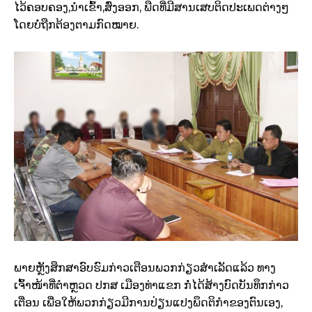
ໄວ້ຄອບຄອງ,ນຳເຂົ້າ,ສົ່ງອອກ, ພືດທີ່ມີສານເສບຕິດປະເພດຕ່າງໆ
ໂດຍບໍ່ຖືກຕ້ອງຕາມກົດໝາຍ.
ພາຍຫຼັງສຶກສາອົບຮົມກ່າວເຕືອນພວກກ່ຽວສຳເລັດແລ້ວ ທາງ
ເຈົ້າໜ້າທີ່ຕຳຫຼວດ ປກສ ເມືອງທ່າແຂກ ກໍ່ໄດ້ສ້າງບົດບັນທຶກກ່າວ
ເຕື່ອນ ເພື່ອໃຫ້ພວກກ່ຽວມີການປ່ຽນແປງພຶດຕິກຳຂອງຕົນເອງ,