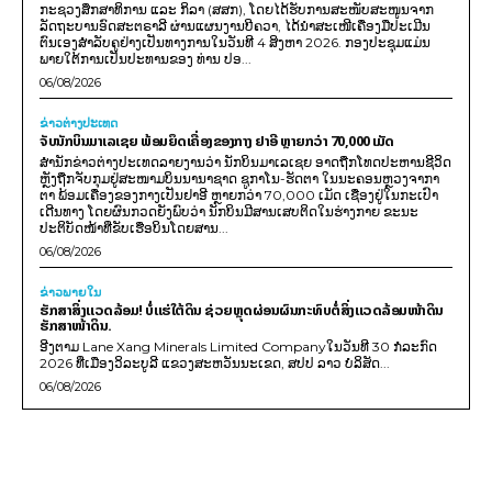
ກະຊວງສຶກສາທິການ ແລະ ກິລາ (ສສກ), ໂດຍໄດ້ຮັບການສະໜັບສະໜູນຈາກ
ລັດຖະບານອົດສະຕຣາລີ ຜ່ານແຜນງານບີຄວາ, ໄດ້ນຳສະເໜີເຄື່ອງມືປະເມີນ
ຕົນເອງສຳລັບຄູຢ່າງເປັນທາງການໃນວັນທີ 4 ສິງຫາ 2026. ກອງປະຊຸມແມ່ນ
ພາຍໃຕ້ການເປັນປະທານຂອງ ທ່ານ ປອ...
06/08/2026
ຂ່າວຕ່າງປະເທດ
ຈັບນັກບິນມາເລເຊຍ ພ້ອມຍຶດເຄື່ອງຂອງກາງ ຢາອີ ຫຼາຍກວ່າ 70,000 ເມັດ
ສຳນັກຂ່າວຕ່າງປະເທດລາຍງານວ່າ ນັກບິນມາເລເຊຍ ອາດຖືກໂທດປະຫານຊີວິດ
ຫຼັງຖືກຈັບກຸມຢູ່ສະໜາມບິນນານາຊາດ ຊູກາໂນ-ຮັດຕາ ໃນນະຄອນຫຼວງຈາກາ
ຕາ ພ້ອມເຄື່ອງຂອງກາງເປັນຢາອີ ຫຼາຍກວ່າ 70,000 ເມັດ ເຊື່ອງຢູ່ໃນກະເປົາ
ເດີນທາງ ໂດຍຜົນກວດຍັງພົບວ່າ ນັກບິນມີສານເສບຕິດໃນຮ່າງກາຍ ຂະນະ
ປະຕິບັດໜ້າທີ່ຂັບເຮືອບິນໂດຍສານ...
06/08/2026
ຂ່າວພາຍ​ໃນ
ຮັກສາສິ່ງແວດລ້ອມ! ບໍ່ແຮ່ໃຕ້ດິນ ຊ່ວຍຫຼຸດຜ່ອນຜົນກະທົບຕໍ່ສິ່ງແວດລ້ອມໜ້າດິນ
ຮັກສາໜ້າດິນ.
ອີງຕາມ Lane Xang Minerals Limited Companyໃນວັນທີ 30 ກໍລະກົດ
2026 ທີ່ເມືອງວິລະບູລີ ແຂວງສະຫວັນນະເຂດ, ສປປ ລາວ ບໍລິສັດ...
06/08/2026