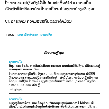
ຖ້າຫາກພວກກ່ຽວຍັງໄດ້ສືບຕໍ່ກະທຳຜິດຕໍ່ໄປ ແມ່ນຈະຖືກ
ເຈົ້າໜ້າທີ່ນຳຕົວມາດຳເນີນຄະດີຕາມກົດໝາຍຢ່າງເຂັ້ມງວດ.
Cr. ລາຍການ ຄວາມສະຫງົບແຂວງຄຳມ່ວນ
TAGS
ປກສ ເມືອງທ່າແຂກ
ຢາເສບຕິດ
ບົດຄວາມຫຼ້າສຸດ
ຂ່າວພາຍ​ໃນ
ຍີ່ປຸ່ນ-ລາວ ສົ່ງເສີມສາຍພົວພັນມິດຕະພາບ ແລະ ການຮ່ວມມືອັນດີງາມ ກໍຄືການເປັນຄູ່
ຮ່ວມຍຸດທະສາດຮອບດ້ານ.
ໃນຕອນບ່າຍຂອງວັນທີ 5 ສິງຫາ 2026 ທີ່ ກະຊວງການຕ່າງປະເທດ ໄດ້ມີພິທີ
ລົງນາມເອກະສານແລກປ່ຽນ (ສະບັບປັບປຸງ) ສໍາລັບໂຄງການຊ່ວຍເຫຼືອລ້າຈາກ
ລັດຖະບານຍີ່ປຸ່ນ ໃນການປັບປຸງສະໜາມບິນສາກົນວັດໄຕ ມູນຄ່າລວມທັງໝົດ
3,863,000,000 ເຢນ ຫຼື...
07/08/2026
ຂ່າວພາຍ​ໃນ
ກະຊວງສຶກສາທິການ ແລະ ກິລາ ຮ່ວມກັບລັດຖະບານອົດສະຕຣາລີ ໄດ້ນຳສະເໜີ
ເຄື່ອງມືປະເມີນຕົນເອງສຳລັບຄູຊັ້ນປະຖົມສຶກສາ ເພື່ອສົ່ງເສີມຄຸນນະພາບການສຶກສາ.