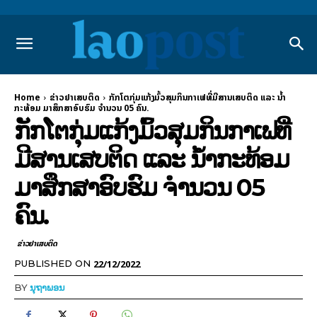
Home
ຂ່າວຢາເສບຕິດ
ກັກໂຕກຸ່ມແກ້ງມົ້ວສຸມກິນກາເຟທີ່ມີສານເສບຕິດ ແລະ ນໍ້າ
ກະທ້ອມ ມາສຶກສາອົບຮົມ ຈຳນວນ 05 ຄົນ.
ກັກໂຕກຸ່ມແກ້ງມົ້ວສຸມກິນກາເຟທີ່
ມີສານເສບຕິດ ແລະ ນໍ້າກະທ້ອມ
ມາສຶກສາອົບຮົມ ຈຳນວນ 05
ຄົນ.
ຂ່າວຢາເສບຕິດ
22/12/2022
PUBLISHED ON
BY
ນຸຖາພອນ