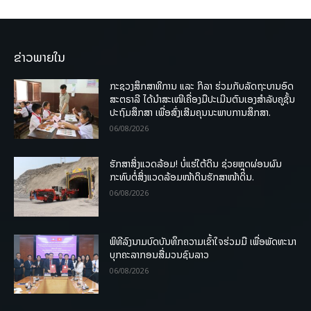
ຂ່າວພາຍໃນ
ກະຊວງສຶກສາທິການ ແລະ ກິລາ ຮ່ວມກັບລັດຖະບານອົດ
ສະຕຣາລີ ໄດ້ນຳສະເໜີເຄື່ອງມືປະເມີນຕົນເອງສຳລັບຄູຊັ້ນ
ປະຖົມສຶກສາ ເພື່ອສົ່ງເສີມຄຸນນະພາບການສຶກສາ.
06/08/2026
ຮັກສາສິ່ງແວດລ້ອມ! ບໍ່ແຮ່ໃຕ້ດິນ ຊ່ວຍຫຼຸດຜ່ອນຜົນ
ກະທົບຕໍ່ສິ່ງແວດລ້ອມໜ້າດິນຮັກສາໜ້າດິນ.
06/08/2026
ພິທີລົງນາມບົດບັນທຶກຄວາມເຂົ້າໃຈຮ່ວມມື ເພື່ອພັດທະນາ
ບຸກຄະລາກອນສື່ມວນຊົນລາວ
06/08/2026