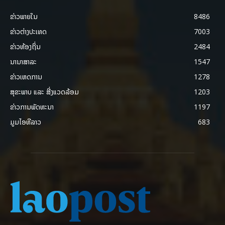
ຂ່າວພາຍ​ໃນ
8486
ຂ່າວຕ່າງປະເທດ
7003
ຂ່າວທ້ອງຖິ່ນ
2484
ນານາສາລະ
1547
ຂ່າວເຫດການ
1278
ສຸຂະພາບ ແລະ ສີ່ງແວດລ້ອມ
1203
ຂ່າວການພັດທະນາ
1197
ມູມໄອທີລາວ
683