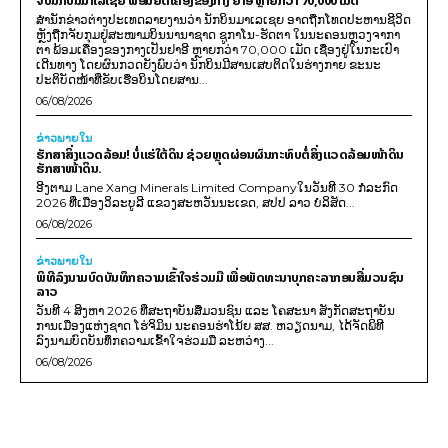
ຈັບນັກບິນມາເລເຊຍ ພ້ອມຍຶດເຄື່ອງຂອງກາງ ຢາອີ ຫຼາຍກວ່າ 70,000 ເມັດ
ສຳນັກຂ່າວຕ່າງປະເທດລາຍງານວ່າ ນັກບິນມາເລເຊຍ ອາດຖືກໂທດປະຫານຊີວິດ
ຫຼັງຖືກຈັບກຸມຢູ່ສະໜາມບິນນານາຊາດ ຊູກາໂນ-ຮັດຕາ ໃນນະຄອນຫຼວງຈາກາ
ຕາ ພ້ອມເຄື່ອງຂອງກາງເປັນຢາອີ ຫຼາຍກວ່າ 70,000 ເມັດ ເຊື່ອງຢູ່ໃນກະເປົາ
ເດີນທາງ ໂດຍຜົນກວດຍັງພົບວ່າ ນັກບິນມີສານເສບຕິດໃນຮ່າງກາຍ ຂະນະ
ປະຕິບັດໜ້າທີ່ຂັບເຮືອບິນໂດຍສານ...
06/08/2026
ຂ່າວພາຍ​ໃນ
ຮັກສາສິ່ງແວດລ້ອມ! ບໍ່ແຮ່ໃຕ້ດິນ ຊ່ວຍຫຼຸດຜ່ອນຜົນກະທົບຕໍ່ສິ່ງແວດລ້ອມໜ້າດິນ
ຮັກສາໜ້າດິນ.
ອີງຕາມ Lane Xang Minerals Limited Companyໃນວັນທີ 30 ກໍລະກົດ
2026 ທີ່ເມືອງວິລະບູລີ ແຂວງສະຫວັນນະເຂດ, ສປປ ລາວ ບໍລິສັດ...
06/08/2026
ຂ່າວພາຍ​ໃນ
ພິທີລົງນາມບົດບັນທຶກຄວາມເຂົ້າໃຈຮ່ວມມື ເພື່ອພັດທະນາບຸກຄະລາກອນສື່ມວນຊົນ
ລາວ
ວັນທີ 4 ສິງຫາ 2026 ທີ່ສະຖາບັນສື່ມວນຊົນ ແລະ ໂຄສະນາ ສັງກັດສະຖາບັນ
ການເມືອງແຫ່ງຊາດ ໂຮ່ຈິມິນ ນະຄອນຮ່າໂນ້ຍ ສສ. ຫວຽດນາມ, ໄດ້ຈັດພິທີ
ລົງນາມບົດບັນທຶກຄວາມເຂົ້າໃຈຮ່ວມມື ລະຫວ່າງ...
06/08/2026