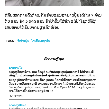
ຕໍ່ກັບເຫດການດັ່ງກ່າວ, ຄົນຮ້າຍແມ່ນສາມາດປຸ້ນໄດ້ເງິນ 7 ລ້ານ
ກີບ ແລະ ຄຳ 3 ບາດ ແລະ ຍັງຍິງປືນໃສ່ອີກ ແຕ່ຍັງໂຊກດີທີ່ຜູ້
ເສຍຫາຍໄດ້ຮັບບາດພຽງເລັກໜ້ອຍ.
TAGS
ຖືກໂຈນປຸ້ນ
ໂຈນປົ້ນປະຊາຊົນ
ບົດຄວາມຫຼ້າສຸດ
ຂ່າວພາຍ​ໃນ
ກະຊວງສຶກສາທິການ ແລະ ກິລາ ຮ່ວມກັບລັດຖະບານອົດສະຕຣາລີ ໄດ້ນຳສະເໜີ
ເຄື່ອງມືປະເມີນຕົນເອງສຳລັບຄູຊັ້ນປະຖົມສຶກສາ ເພື່ອສົ່ງເສີມຄຸນນະພາບການສຶກສາ.
ກະຊວງສຶກສາທິການ ແລະ ກິລາ (ສສກ), ໂດຍໄດ້ຮັບການສະໜັບສະໜູນຈາກ
ລັດຖະບານອົດສະຕຣາລີ ຜ່ານແຜນງານບີຄວາ, ໄດ້ນຳສະເໜີເຄື່ອງມືປະເມີນ
ຕົນເອງສຳລັບຄູຢ່າງເປັນທາງການໃນວັນທີ 4 ສິງຫາ 2026. ກອງປະຊຸມແມ່ນ
ພາຍໃຕ້ການເປັນປະທານຂອງ ທ່ານ ປອ...
06/08/2026
ຂ່າວຕ່າງປະເທດ