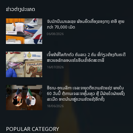
ຂ່າວຕ່າງປະເທດ
ຈັບນັກບິນມາເລເຊຍ ພ້ອມຍຶດເຄື່ອງຂອງກາງ ຢາອີ ຫຼາຍ
ກວ່າ 70,000 ເມັດ
06/08/2026
ເຈົ້າໜ້າທີ່ໄທກັກຕົວ ຄົນລາວ 2 ຄົນ ທີ່ກ່ຽວຂ້ອງກັບຄະດີ
ສາວແອລັກລອບເຮໂຣອີນເຂົ້າອົດສະຕາລີ
16/07/2026
ອີຣານ-ອາເມລິກາ ເຈລະຈາຍຸດຕິຄວາມຂັດແຍ່ງ! ພາຍໃນ
60 ວັນນີ້ ຖ້າການເຈລະຈາຫຼົ້ມເຫຼວ ຫຼື ມີຝ່າຍໃດຝ່າຍໜຶ່ງ
ລະເມີດ ອາດນໍາມາສູ່ຄວາມຂັດແຍ້ງອີກຄັ້ງ
18/06/2026
POPULAR CATEGORY