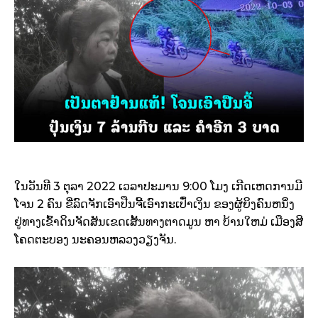
ໃນວັນທີ 3 ຕຸລາ 2022 ເວລາປະມານ 9:00 ໂມງ ເກີດເຫດການມີ
ໂຈນ 2 ຄົນ ຂີ່ລົດຈັກເອົາປືນຈີ້ເອົາກະເປົ໋າເງິນ ຂອງຜູ້ຍິງຄົນຫນຶ່ງ
ຢູ່ທາງເຂົ້າດິນຈັດສັນເຂດເສັ້ນທາງຕາດມູນ ຫາ ບ້ານໃຫມ່ ເມືອງສີ
ໂຄດຕະບອງ ນະຄອນຫລວງວຽງຈັນ.