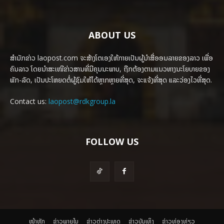
ABOUT US
ສຳນັກຂ່າວ laopost.com ຈະສ້າງໂຕເອງໃຫ້ກາຍເປັນຜູ້ນຳສື່ອອນລາຍຂອງລາວ ເພື່ອ
ຄົນລາວ ໂດຍນຳສະເໜີຂ່າວສານທີ່ມີຄຸນນະພາບ, ຖືກຕ້ອງຕາມແນວທາງນະໂຍບາຍຂອງ
ພັກ-ລັດ, ເປັນປະໂຫຍດຕໍ່ຜູ້ຊົມໃຫ້ໄດ້ຫຼາກຫຼາຍທີ່ສຸດ, ຈະແຈ້ງທີ່ສຸດ ແລະວ່ອງໄວທີ່ສຸດ.
Contact us:
laopost@rdkgroup.la
FOLLOW US
ໜ້າຫຼັກ
ຂ່າວພາຍ​ໃນ
ຂ່າວຕ່າງປະເທດ
​ຂ່າວບັນເທິງ
​ຂ່າວທ່ອງທ່ຽວ