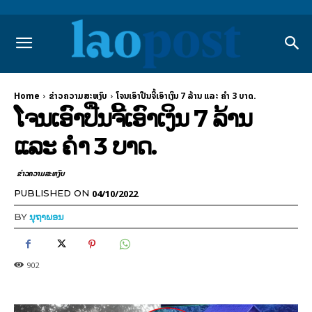
Home
ຂ່າວຄວາມສະຫງົບ
ໂຈນເອົາປືນຈີ້ເອົາເງິນ 7 ລ້ານ ແລະ ຄຳ 3 ບາດ.
ໂຈນເອົາປືນຈີ້ເອົາເງິນ 7 ລ້ານ
ແລະ ຄຳ 3 ບາດ.
ຂ່າວຄວາມສະຫງົບ
04/10/2022
PUBLISHED ON
BY
ນຸຖາພອນ
902