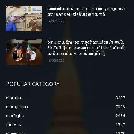
ເຈົ້າໜ້າທີ່ໄທກັກຕົວ ຄົນລາວ 2 ຄົນ ທີ່ກ່ຽວຂ້ອງກັບຄະດີ
ສາວແອລັກລອບເຮໂຣອີນເຂົ້າອົດສະຕາລີ
16/07/2026
ອີຣານ-ອາເມລິກາ ເຈລະຈາຍຸດຕິຄວາມຂັດແຍ່ງ! ພາຍໃນ
60 ວັນນີ້ ຖ້າການເຈລະຈາຫຼົ້ມເຫຼວ ຫຼື ມີຝ່າຍໃດຝ່າຍໜຶ່ງ
ລະເມີດ ອາດນໍາມາສູ່ຄວາມຂັດແຍ້ງອີກຄັ້ງ
18/06/2026
POPULAR CATEGORY
ຂ່າວພາຍ​ໃນ
8487
ຂ່າວຕ່າງປະເທດ
7003
ຂ່າວທ້ອງຖິ່ນ
2484
ນານາສາລະ
1547
ຂ່າວເຫດການ
1278