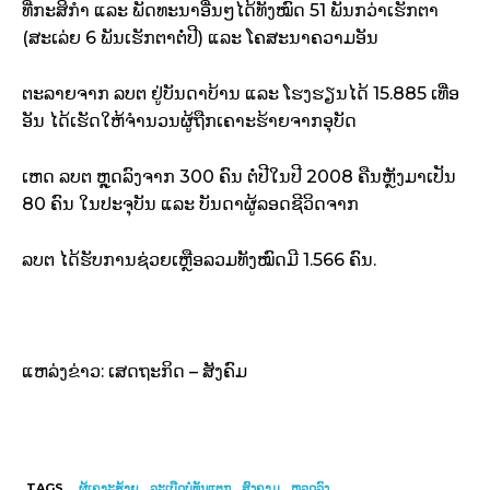
ທີ່ກະສິກຳ ແລະ ພັດທະນາ​ອື່ນໆ​ໄດ້​ທັງໝົດ 51 ພັນ​ກວ່າ​ເຮັກຕາ
(ສະເລ່ຍ 6 ພັນ​ເຮັກຕາ​ຕໍ່​ປີ) ແລະ ໂຄສະນາ​ຄວາມອັນ
ຕະລາຍ​ຈາກ ລບຕ ຢູ່​ບັນດາ​ບ້ານ ແລະ ໂຮງຮຽນ​ໄດ້ 15.885 ເທື່ອ
ອັນ ໄດ້​ເຮັດ​ໃຫ້​ຈຳນວນ​ຜູ້​ຖືກ​ເຄາະ​ຮ້າຍ​ຈາກອຸບັດ
ເຫດ ລບຕ ຫຼຸດ​ລົງ​ຈາກ 300 ຄົນ ຕໍ່​ປີ​ໃນ​ປີ 2008 ຄືນ​ຫຼັງ​ມາ​ເປັນ
80 ຄົນ ໃນ​ປະຈຸ​ບັນ ແລະ ບັນດາ​ຜູ້​ລອດ​ຊີວິດຈາກ
ລບຕ ໄດ້​ຮັບ​ການ​ຊ່ວຍເຫຼືອ​ລວມທັງ​ໝົດ​ມີ 1.566 ຄົນ.
ແຫລ່ງຂ່າວ: ເສດຖະກິດ – ສັງຄົມ
TAGS
ຜູ້ເຄາະຮ້າຍ
ລະເບີດບໍ່ທັນແຕກ
ສົງຄາມ
ຫລຸດລົງ