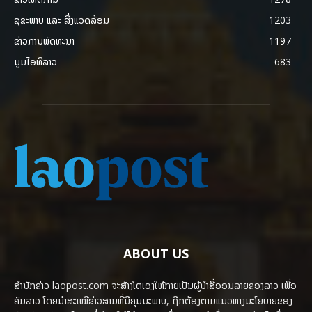
ສຸຂະພາບ ແລະ ສີ່ງແວດລ້ອມ
1203
ຂ່າວການພັດທະນາ
1197
ມູມໄອທີລາວ
683
ABOUT US
ສຳນັກຂ່າວ laopost.com ຈະສ້າງໂຕເອງໃຫ້ກາຍເປັນຜູ້ນຳສື່ອອນລາຍຂອງລາວ ເພື່ອ
ຄົນລາວ ໂດຍນຳສະເໜີຂ່າວສານທີ່ມີຄຸນນະພາບ, ຖືກຕ້ອງຕາມແນວທາງນະໂຍບາຍຂອງ