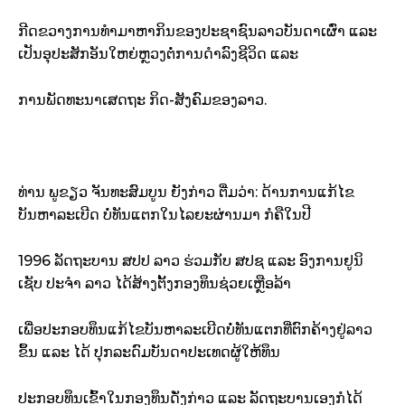
ກີດຂວາງ​ການ​ທຳ​ມາ​ຫາ​ກິນຂອງ​ປະຊາຊົນ​ລາວ​ບັນດາເຜົ່າ ແລະ
ເປັນ​ອຸປະສັກ​ອັນ​ໃຫຍ່​ຫຼວງ​ຕໍ່​ການ​ດຳລົງ​ຊີວິດ ແລະ
ການ​ພັດທະນາ​ເສດ​ຖະ ກິດ-ສັງຄົມ​ຂອງ​ລາວ.
ທ່ານ ພູ​ຂຽວ ຈັນທະ​ສົມບູນ ຍັງ​ກ່າວ ຕື່ມ​ວ່າ: ດ້ານ​ການ​ແກ້​ໄຂ​
ບັນຫາ​ລະເບີດ ບໍ່​ທັນ​ແຕກ​ໃນ​ໄລຍະ​ຜ່ານ​ມາ ກໍ​ຄື​ໃນ​ປີ
1996 ລັດຖະບານ ສປປ ລາວ ຮ່ວມ​ກັບ ສປຊ ແລະ ອົງການ​ຢູ​ນິ​
ເຊັບ ປະຈຳ ລາວ ໄດ້​ສ້າງຕັ້ງ​ກອງ​ທຶນ​ຊ່ວຍເຫຼືອ​ລ້າ
ເພື່ອ​ປະກອບ​ທຶນ​ແກ້​ໄຂ​ບັນຫາ​ລະເບີດ​ບໍ່​ທັນ​ແຕກ​ທີ່​ຕົກ​ຄ້າງ​ຢູ່​ລາວ​
ຂຶ້ນ ແລະ ໄດ້ ປຸກລະດົມ​ບັນດາ​ປະເທດ​ຜູ້​ໃຫ້​ທຶນ​
ປະກອບ​ທຶນ​ເຂົ້າ​ໃນ​ກອງ​ທຶນ​ດັ່ງກ່າວ ແລະ ລັດຖະບານ​ເອງ​ກໍ​ໄດ້​