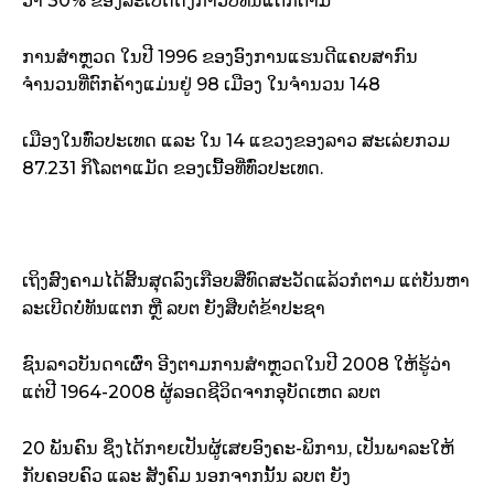
ວ່າ 30% ຂອງ​ລະເບີດ​ດັ່ງກ່າວ​ບໍ່​ທັນ​ແຕກ​ຕາມ
ການ​ສຳ​ຫຼວດ ໃນ​ປີ 1996 ຂອງ​ອົງການແຮນ​ດີ​ແຄບ​ສາກົນ
ຈຳນວນ​ທີ່​ຕົກ​ຄ້າງແມ່ນ​ຢູ່ 98 ເມືອງ ໃນ​ຈຳນວນ 148
ເມືອງ​ໃນ​ທົ່ວ​ປະເທດ ແລະ ໃນ 14 ແຂວງ​ຂອງ​ລາວ ສະເລ່ຍ​ກວມ
87.231 ກິ​ໂລ​ຕາ​ແມັດ ຂອງ​ເນື້ອທີ່​ທົ່ວ​ປະເທດ.
ເຖິງ​ສົງຄາມ​ໄດ້​ສິ້ນ​ສຸດ​ລົງ​ເກືອບ​ສີ່ທົດ​ສະ​ວັດ​ແລ້ວ​ກໍ​ຕາມ ແຕ່​ບັນຫາ​
ລະເບີດ​ບໍ່​ທັນ​ແຕກ ຫຼື ລບຕ ຍັງ​ສືບຕໍ່​ຂ້າ​ປະຊາ
​ຊົນ​ລາວ​ບັນດາເຜົ່າ ອີງ​ຕາມ​ການສຳ​ຫຼວດ​ໃນ​ປີ 2008 ໃຫ້​ຮູ້​ວ່າ​
ແຕ່​ປີ 1964-2008 ຜູ້​ລອດ​ຊີວິດ​ຈາກ​ອຸບັດເຫດ ລບຕ
20 ພັນ​ຄົນ ຊຶ່ງ​ໄດ້​ກາຍເປັນຜູ້​ເສຍ​ອົງຄະ-ພິການ, ເປັນ​ພາລະ​ໃຫ້​
ກັບຄອບຄົວ ແລະ ສັງຄົມ ນອກຈາກ​ນັ້ນ ລບຕ ຍັງ​