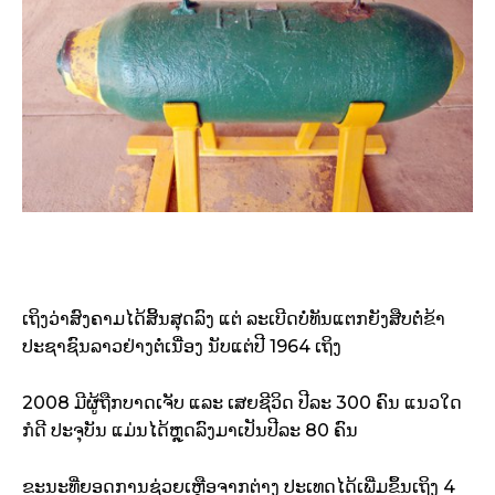
ເຖິງ​ວ່າ​ສົງຄາມ​ໄດ້​ສິ້ນ​ສຸດ​ລົງ ແຕ່ ລະເບີດ​ບໍ່​ທັນ​ແຕກ​ຍັງ​ສືບຕໍ່​ຂ້າ​
ປະຊາຊົນລາວ​ຢ່າງ​ຕໍ່​ເນື່ອງ ນັບ​ແຕ່​ປີ 1964 ເຖິງ
2008 ມີ​ຜູ້​ຖືກ​ບາດເຈັບ ແລະ ເສຍ​ຊີວິດ ປີ​ລະ 300 ຄົນ ແນວໃດ​
ກໍ​ດີ ປະຈຸ​ບັນ ແມ່ນ​ໄດ້​ຫຼຸດ​ລົງ​ມາ​ເປັນ​ປີ​ລະ 80 ຄົນ
ຂະນະ​ທີ່​ຍອດ​ການ​ຊ່ວຍເຫຼືອ​ຈາກ​ຕ່າງ ປະເທດ​ໄດ້​ເພີ່ມ​ຂຶ້ນ​ເຖິງ 4