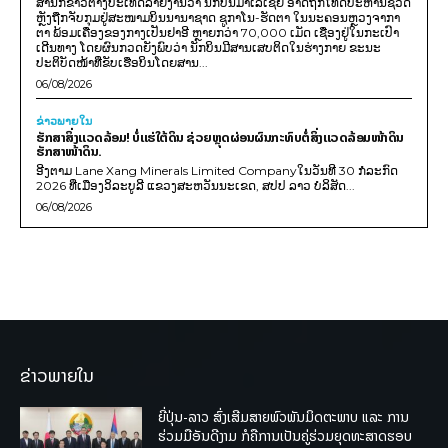
ສຳນັກຂ່າວຕ່າງປະເທດລາຍງານວ່າ ນັກບິນມາເລເຊຍ ອາດຖືກໂທດປະຫານຊີວິດ
ຫຼັງຖືກຈັບກຸມຢູ່ສະໜາມບິນນານາຊາດ ຊູກາໂນ-ຮັດຕາ ໃນນະຄອນຫຼວງຈາກາ
ຕາ ພ້ອມເຄື່ອງຂອງກາງເປັນຢາອີ ຫຼາຍກວ່າ 70,000 ເມັດ ເຊື່ອງຢູ່ໃນກະເປົາ
ເດີນທາງ ໂດຍຜົນກວດຍັງພົບວ່າ ນັກບິນມີສານເສບຕິດໃນຮ່າງກາຍ ຂະນະ
ປະຕິບັດໜ້າທີ່ຂັບເຮືອບິນໂດຍສານ...
06/08/2026
ຂ່າວພາຍ​ໃນ
ຮັກສາສິ່ງແວດລ້ອມ! ບໍ່ແຮ່ໃຕ້ດິນ ຊ່ວຍຫຼຸດຜ່ອນຜົນກະທົບຕໍ່ສິ່ງແວດລ້ອມໜ້າດິນ
ຮັກສາໜ້າດິນ.
ອີງຕາມ Lane Xang Minerals Limited Companyໃນວັນທີ 30 ກໍລະກົດ
2026 ທີ່ເມືອງວິລະບູລີ ແຂວງສະຫວັນນະເຂດ, ສປປ ລາວ ບໍລິສັດ...
06/08/2026
ຂ່າວພາຍໃນ
ຍີ່ປຸ່ນ-ລາວ ສົ່ງເສີມສາຍພົວພັນມິດຕະພາບ ແລະ ການ
ຮ່ວມມືອັນດີງາມ ກໍຄືການເປັນຄູ່ຮ່ວມຍຸດທະສາດຮອບ