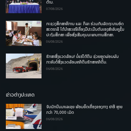
ດ້ານ.
07/08/2026
ກະຊວງສຶກສາທິການ ແລະ ກິລາ ຮ່ວມກັບລັດຖະບານອົດ
ສະຕຣາລີ ໄດ້ນຳສະເໜີເຄື່ອງມືປະເມີນຕົນເອງສຳລັບຄູຊັ້ນ
ປະຖົມສຶກສາ ເພື່ອສົ່ງເສີມຄຸນນະພາບການສຶກສາ.
06/08/2026
ຮັກສາສິ່ງແວດລ້ອມ! ບໍ່ແຮ່ໃຕ້ດິນ ຊ່ວຍຫຼຸດຜ່ອນຜົນ
ກະທົບຕໍ່ສິ່ງແວດລ້ອມໜ້າດິນຮັກສາໜ້າດິນ.
06/08/2026
ຂ່າວຕ່າງປະເທດ
ຈັບນັກບິນມາເລເຊຍ ພ້ອມຍຶດເຄື່ອງຂອງກາງ ຢາອີ ຫຼາຍ
ກວ່າ 70,000 ເມັດ
06/08/2026