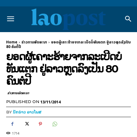
Home
ຂ່າວການພັດທະນາ
ຍອດຜູ້ເຄາະຮ້າຍຈາກລະເບີດບໍ່ທັນແຕກ ຢູ່ລາວຫຼດລົງເປັນ
80 ຄົນຕໍ່ປີ
ຍອດຜູ້ເຄາະຮ້າຍຈາກລະເບີດບໍ່
ທັນແຕກ ຢູ່ລາວຫຼດລົງເປັນ 80
ຄົນຕໍ່ປີ
ຂ່າວການພັດທະນາ
13/11/2014
PUBLISHED ON
BY
ນັກຂ່າວ ລາວໂພສ
1714