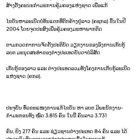
ສ້າງຕັ້ງ​ຄະນະ​ກຳມະ​ການ​ຄຸ້ມ​ຄອງ​ແຫ່ງ​ຊາດ ເພື່ອ​ແກ້
​ໄຂບັນຫາ​ລະເບີດ​ບໍ່​ທັນ​ແຕກ​ທີ່​ຕົກ​ຄ້າງ​ຢູ່ລາວ (ຄຊກລ) ຂຶ້ນ​ໃນ​ປີ
2004 ໂດຍຈຸດປະສົງ​ເພື່ອ​ຄຸ້ມ​ຄອງ​ມະຫາ​ພາກ​ຕິດ
ຕາມ​ກວດກາ​ການຈັດຕັ້ງ​ປະຕິບັດ​ ວຽກງານ​ຂອງ​ອົງການ​ເກັບ​ກູ້
ລບຕ ມະນຸດສະ​ທຳ​ຂອງ​ຕ່າງປະເທດ​ບັນດາ​ບໍລິສັດ
ເກັບ​ກູ້​ຂອງ​ລາວ ແລະ ຕ່າງປະເທດ​ລວມທັງ​ໂຄງການ​ເກັບ​ກູ້​ລະເບີດ​
ແຫ່ງ​ຊາດ (ຄກລ).
ປະຈຸ​ບັນ ​ທົ່ວ​ຂະແໜງການ​ແກ້​ໄຂ​ບັນ ຫາ ລບຕ ມີ​ພະນັກງານ-
ກຳມະກອນ​ທັງ ໝົດ 3.815 ຄົນ ໃນ​ນີ້ ຄົນ​ລາວ 3.731
ຄົນ, ຍິງ 217 ຄົນ ແລະ ຊ່ຽວຊານ​ຕ່າງປະເທດ 84 ຄົນ ແລະ ໄດ້​