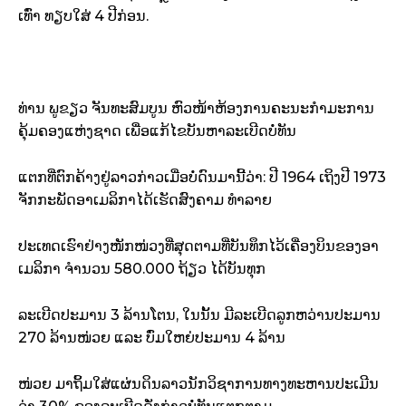
ເທົ່າ ທຽບໃສ່ 4 ປີ​ກ່ອນ.
ທ່ານ ພູ​ຂຽວ ຈັນທະ​ສົມບູນ ຫົວໜ້າຫ້ອງການ​ຄະນະ​ກຳມະການ​
ຄຸ້ມ​ຄອງແຫ່ງ​ຊາດ ເພື່ອ​ແກ້​ໄຂ​ບັນຫາ​ລະເບີດ​ບໍ່ທັນ​
ແຕກ​ທີ່​ຕົກ​ຄ້າງ​ຢູ່​ລາວ​ກ່າວ​ເມື່ອ​ບໍ່ດົນ​ມາ​ນີ້​ວ່າ: ປີ 1964 ເຖິງ​ປີ 1973
ຈັກກະພັດ​ອາເມລິກາ​ໄດ້​ເຮັດ​ສົງຄາມ ທຳລາຍ​
ປະເທດ​ເຮົາ​ຢ່າງ​ໜັກໜ່ວງ​ທີ່​ສຸດຕາມ​ທີ່​ບັນທຶກ​ໄວ້ເຄື່ອງ​ບິນ​ຂອງ​ອາ ​
ເມ​ລິກາ ຈຳນວນ 580.000 ຖ້ຽວ ໄດ້​ບັນທຸກ
ລະເບີດ​ປະມານ 3 ລ້ານ​ໂຕນ, ໃນ​ນັ້ນ ມີ​ລະເບີດ​ລູກ​ຫວ່ານ​ປະມານ
270 ລ້ານໜ່ວຍ ແລະ ບົ່ມ​ໃຫຍ່​ປະມານ 4 ລ້ານ
ໜ່ວຍ ມາ​ຖິ້ມ​ໃສ່​ແຜ່ນດິນ​ລາວ​ນັກ​ວິຊາການ​ທາງ​ທະຫານ​ປະ​ເມີນ​