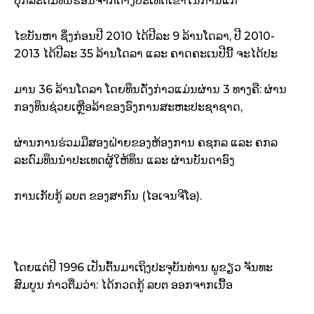
ປຸກລະດົມ​ທຶນຮອນ​ຈາກ​ຕ່າງປະເທດ​ເຂົ້າ​ໃນ​ການ​ແກ້
ໄຂ​ບັນຫາ ຊຶ່ງ​ກ່ອນ​ປີ 2010 ໄດ້​ປີ​ລະ 9 ລ້ານ​ໂດ​ລາ, ປີ 2010-
2013 ໄດ້​ປີ​ລະ 35 ລ້ານ​ໂດ​ລາ ແລະ ຄາດ​ຄະເນ​ປີ​ນີ້ ຈະ​ໄດ້​ປະ
ມານ 36 ລ້ານ​ໂດ​ລາ ໂດຍ​ທຶນດັ່ງກ່າວ​ແມ່ນ​ຜ່ານ 3 ທາງ​ຄື: ຜ່ານ​
ກອງທຶນ​ຊ່ວຍເຫຼືອ​ລ້າ​ຂອງ​ອົງການ​ສະຫະ​ປະຊາ​ຊາດ,
ຜ່ານ​ການ​ຮ່ວມ​ມື​ສອງ​ຝ່າຍຂອງ​ຫ້ອງການ ຄຊກລ ແລະ ຄກລ
ລະດົມ​ທຶນ​ນຳ​ປະເທດ​ຜູ້​ໃຫ້​ທຶນ ແລະ ຜ່ານ​ບັນດາ​ອົງ
ການ​ເກັບ​ກູ້ ລບຕ ຂອງສາກົນ (ໄອ​ເຈນ​ຈີ​ໂອ).
ໂດຍ​ແຕ່​ປີ 1996 ເປັນຕົ້ນ​ມາ​ເຖິງ​ປະຈຸ​ບັນ​ທ່ານ ພູ​ຂຽວ ຈັນທະ​
ສົມບູນ ກ່າວ​ຕື່ມວ່າ: ໄດ້​ກວດ​ກູ້ ລບຕ ອອກ​ຈາກ​ເນື້ອ