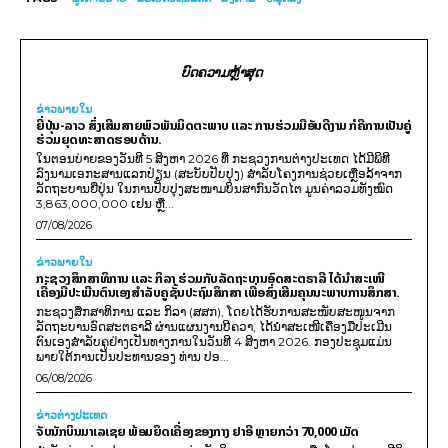
ບົດຄວາມຫຼ້າສຸດ
ຂ່າວພາຍ​ໃນ
ຍີ່ປຸ່ນ-ລາວ ສົ່ງເສີມສາຍພົວພັນມິດຕະພາບ ແລະ ການຮ່ວມມືອັນດີງາມ ກໍຄືການເປັນຄູ່
ຮ່ວມຍຸດທະສາດຮອບດ້ານ.
ໃນຕອນບ່າຍຂອງວັນທີ 5 ສິງຫາ 2026 ທີ່ ກະຊວງການຕ່າງປະເທດ ໄດ້ມີພິທີ
ລົງນາມເອກະສານແລກປ່ຽນ (ສະບັບປັບປຸງ) ສໍາລັບໂຄງການຊ່ວຍເຫຼືອລ້າຈາກ
ລັດຖະບານຍີ່ປຸ່ນ ໃນການປັບປຸງສະໜາມບິນສາກົນວັດໄຕ ມູນຄ່າລວມທັງໝົດ
3,863,000,000 ເຢນ ຫຼື...
07/08/2026
ຂ່າວພາຍ​ໃນ
ກະຊວງສຶກສາທິການ ແລະ ກິລາ ຮ່ວມກັບລັດຖະບານອົດສະຕຣາລີ ໄດ້ນຳສະເໜີ
ເຄື່ອງມືປະເມີນຕົນເອງສຳລັບຄູຊັ້ນປະຖົມສຶກສາ ເພື່ອສົ່ງເສີມຄຸນນະພາບການສຶກສາ.
ກະຊວງສຶກສາທິການ ແລະ ກິລາ (ສສກ), ໂດຍໄດ້ຮັບການສະໜັບສະໜູນຈາກ
ລັດຖະບານອົດສະຕຣາລີ ຜ່ານແຜນງານບີຄວາ, ໄດ້ນຳສະເໜີເຄື່ອງມືປະເມີນ
ຕົນເອງສຳລັບຄູຢ່າງເປັນທາງການໃນວັນທີ 4 ສິງຫາ 2026. ກອງປະຊຸມແມ່ນ
ພາຍໃຕ້ການເປັນປະທານຂອງ ທ່ານ ປອ...
06/08/2026
ຂ່າວຕ່າງປະເທດ
ຈັບນັກບິນມາເລເຊຍ ພ້ອມຍຶດເຄື່ອງຂອງກາງ ຢາອີ ຫຼາຍກວ່າ 70,000 ເມັດ