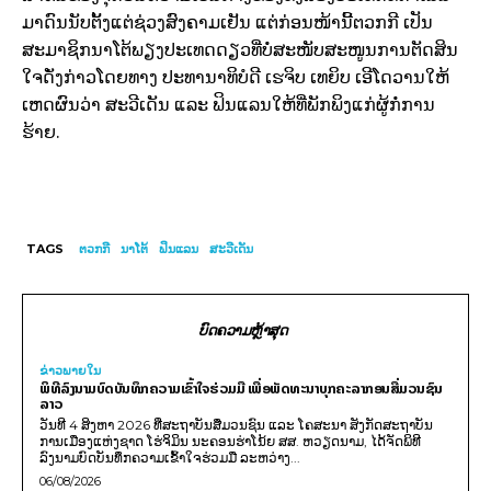
ມາດົນນັບຕັ້ງແຕ່ຊ່ວງສົງຄາມເຢັນ ແຕ່ກ່ອນໜ້ານີ້ຕວກກີ ເປັນ
ສະມາຊິກນາໂຕ້ພຽງປະເທດດຽວທີ່ບໍ່ສະໜັບສະໜູນການຕັດສິນ
ໃຈດັ່ງກ່າວໂດຍທາງ ປະທານາທິບໍດີ ເຮຈິບ ເທຍິບ ເອີໂດວານໃຫ້
ເຫດຜົນວ່າ ສະວີເດັນ ແລະ ຟິນແລນໃຫ້ທີ່ພັກພິງແກ່ຜູ້ກໍ່ການ
ຮ້າຍ.
TAGS
ຕວກກີ
ນາໂຕ້
ຟິນແລນ
ສະວີເດັນ
ບົດຄວາມຫຼ້າສຸດ
ຂ່າວພາຍ​ໃນ
ພິທີລົງນາມບົດບັນທຶກຄວາມເຂົ້າໃຈຮ່ວມມື ເພື່ອພັດທະນາບຸກຄະລາກອນສື່ມວນຊົນ
ລາວ
ວັນທີ 4 ສິງຫາ 2026 ທີ່ສະຖາບັນສື່ມວນຊົນ ແລະ ໂຄສະນາ ສັງກັດສະຖາບັນ
ການເມືອງແຫ່ງຊາດ ໂຮ່ຈິມິນ ນະຄອນຮ່າໂນ້ຍ ສສ. ຫວຽດນາມ, ໄດ້ຈັດພິທີ
ລົງນາມບົດບັນທຶກຄວາມເຂົ້າໃຈຮ່ວມມື ລະຫວ່າງ...
06/08/2026