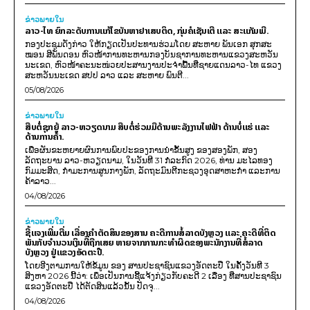
ຂ່າວພາຍ​ໃນ
ລາວ-ໄທ ຍົກລະດັບການແກ້ໄຂບັນຫາຢາເສບຕິດ, ກຸ່ມຄໍເຊັນເຕີ ແລະ ສະແກັມເມີ.
ກອງປະຊຸມດັ່ງກ່າວ ໃຫ້ກຽດເປັນປະທານຮ່ວມໂດຍ ສະຫາຍ ພັນເອກ ສຸກສະ
ໝອນ ສີພັນດອນ ຫົວໜ້າການທະຫານກອງບັນຊາການທະຫານແຂວງສະຫວັນ
ນະເຂດ, ຫົວໜ້າຄະນະໜ່ວຍປະສານງານປະຈຳພື້ນທີ່ຊາຍແດນລາວ-ໄທ ແຂວງ
ສະຫວັນນະເຂດ ສປປ ລາວ ແລະ ສະຫາຍ ພົນຕີ...
05/08/2026
ຂ່າວພາຍ​ໃນ
ສືບຕໍ່ຊຸກຍູ້ ລາວ-ຫວຽດນາມ ສືບຕໍ່ຮ່ວມມືດ້ານພະລັງງານໄຟຟ້າ ດ້ານບໍ່ແຮ່ ແລະ
ດ້ານການຄ້າ.
ເພື່ອຜັນຂະຫຍາຍຜົນການພົບປະຂອງການນຳຂັ້ນສູງ ຂອງສອງພັກ, ສອງ
ລັດຖະບານ ລາວ-ຫວຽດນາມ, ໃນວັນທີ 31 ກໍລະກົດ 2026, ທ່ານ ມະໄລທອງ
ກົມມະສິດ, ກຳມະການສູນກາງພັກ, ລັດຖະມົນຕີກະຊວງອຸດສາຫະກຳ ແລະການ
ຄ້າລາວ...
04/08/2026
ຂ່າວພາຍ​ໃນ
ຊີ້ແຈງເພີ່ມຕື່ມ ເລື່ອງຄໍາຕັດສິນຂອງສານ ຄະດີການສໍ້ລາດບັງຫຼວງ ແລະ ຄະດີທີ່ຕິດ
ພັນກັບຈຳນວນເງິນທີ່ຖືກເສຍ ຫາຍຈາກການກະທຳຜິດຂອງພະນັກງານທີ່ສໍ້ລາດ
ບັງຫຼວງ ຢູ່ແຂວງອັດຕະປື.
ໂດຍອີງຕາມການໃຫ້ຂໍ້ມູນ​ ຂອງ ສານປະຊາຊົນແຂວງອັດຕະປື ໃນຄັ້ງວັນທີ 3
ສິງຫາ 2026 ນີ້ວ່າ: ເພຶ່ອເປັນການຊີ້ແຈ້ງກ່ຽວກັບຄະດີ 2 ເລື່ອງ ທີ່ສານປະຊາຊົນ
ແຂວງອັດຕະປື ໄດ້ຕັດສິນແລ້ວນັ້ນ ປັດຈຸ...
04/08/2026