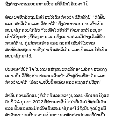
ຊື່ງຕ່າງຈາກຂະບວນການປົກກະຕິທີ່ມັກໃຊ້ເວລາ 1 ປີ.
ທ່ານ ນາຍົກລັດຖະມົນຕີ ສະວີເດັນ ກ່າວວ່າ ຂໍ້ຕົກລົງນີ້ “ດີຕໍ່ຟິນ
ແລນ-ສະວີເດັນ ແລະ ດີຕໍ່ນາໂຕ້” ຊື່ງວ່າຂະບວນການເຂົ້າເປັນ
ສະມາຊິກຄວນໄດ້ຮັບ “ໄວເທົ່າໃດຍິ່ງດີ” ດ້ານຕວກກີ ລະບຸວ່າ:
ເຮົາໄດ້ທຸກຢ່າງທີ່ຕ້ອງການ ລວມທັັງຄວາມຮ່ວມມືຢ່າງເຕັມທີ່ໃນ
ການຕໍ່ຕ້ານ ກຸ່ມກໍ່ການຮ້າຍ ແລະ ຕວກກີ ເຫັນດີໃນການ
ສະໜັບສະໜູນການສົ່ງຄຳເຊີນສະວີເດັນ ແລະ ຟິນແລນໃຫ້ເປັນ
ສະມາຊິກນາໂຕ້.
ປະທານາທິບໍດີ ໂຈ ໄບເດນ ແຫ່ງສະະຫະລັດອາເມລິກາ ສະແດງ
ຄວາມຍິນດີທີ່ທັງສາມປະເທດເດີນໜ້າເຂົ້າສູ່ກ້າວທີ່ສຳຄັນ ແລະ
ກ່າວວ່ານາໂຕ້ “ມີຄວາມເປັນປຶກແຜ່ນ ແລະ ແຂງແກ່ນທີ່ສຸດ”
ສຳລັບຄວາມຂັດແຍງທີ່ເກີດຂຶ້ນລະຫວ່າງຢູເຄຣນ-ຣັດເຊຍ ຕັ້ງແຕ່
ວັນທີ 24 ກຸມພາ 2022 ທີ່ຜ່ານມາຄື: ປັດໃຈທີ່ເຮັດໃຫ້ສະວີເດັນ
ແລະ ຟິນແລນສະມັກເຂົ້າເປັນສະມາຊິກນາໂຕ້ ຖືເປັນຈຸດປ່ຽນທີ່
ສຳຄັນຂອງຈຸດຢືນຄວາມເປັນກາງຂອງທັງສອງປະເທດທີ່ດຳເນີນ