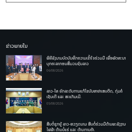
ຂ່າວພາຍໃນ
ພິທີລົງນາມບົດບັນທຶກຄວາມເຂົ້າໃຈຮ່ວມມື ເພື່ອພັດທະນາ
ບຸກຄະລາກອນສື່ມວນຊົນລາວ
06/08/2026
ລາວ-ໄທ ຍົກລະດັບການແກ້ໄຂບັນຫາຢາເສບຕິດ, ກຸ່ມຄໍ
ເຊັນເຕີ ແລະ ສະແກັມເມີ.
05/08/2026
ສືບຕໍ່ຊຸກຍູ້ ລາວ-ຫວຽດນາມ ສືບຕໍ່ຮ່ວມມືດ້ານພະລັງງານ
ໄຟຟ້າ ດ້ານບໍ່ແຮ່ ແລະ ດ້ານການຄ້າ.