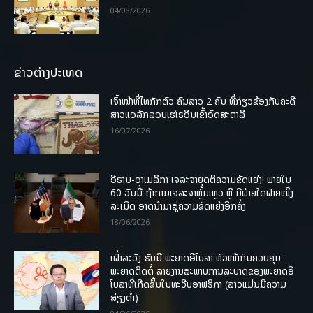
04/08/2026
ຂ່າວຕ່າງປະເທດ
ເຈົ້າໜ້າທີ່ໄທກັກຕົວ ຄົນລາວ 2 ຄົນ ທີ່ກ່ຽວຂ້ອງກັບຄະດີ
ສາວແອລັກລອບເຮໂຣອີນເຂົ້າອົດສະຕາລີ
16/07/2026
ອີຣານ-ອາເມລິກາ ເຈລະຈາຍຸດຕິຄວາມຂັດແຍ່ງ! ພາຍໃນ
60 ວັນນີ້ ຖ້າການເຈລະຈາຫຼົ້ມເຫຼວ ຫຼື ມີຝ່າຍໃດຝ່າຍໜຶ່ງ
ລະເມີດ ອາດນໍາມາສູ່ຄວາມຂັດແຍ້ງອີກຄັ້ງ
18/06/2026
ເຝົ້າລະວັງ-ຮັບມື ພະຍາດອີໂບລາ ຫົວໜ້າກົມຄວບຄຸມ
ພະຍາດຕິດຕໍ່ ລາຍງານສະພາບການລະບາດຂອງພະຍາດອີ
ໂບລາທີ່ເກີດຂຶ້ນໃນທະວີບອາຟຣິກາ (ລາວແມ່ນມີຄວາມ
ສ່ຽງຕໍ່າ)