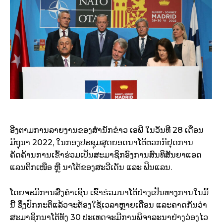
ອີງຕາມການລາຍງານຂອງສຳນັກຂ່າວ ເອພີ ໃນວັນທີ 28 ເດືອນ
ມິຖຸນາ 2022, ໃນກອງປະຊຸມສຸດຍອດນາໂຕ້ຕວກກີຢຸດການ
ຄັດຄ້ານການເຂົ້າຮ່ວມເປັນສະມາຊິກອົງການສົນທິສັນຍາແອດ
ແລນຕິກເໜືອ ຫຼື ນາໂຕ້ຂອງສະວີເດັນ ແລະ ຟິນແລນ.
ໂດຍຈະມີການສົ່ງຄຳເຊີນ ເຂົ້າຮ່ວມນາໂຕ້ຢ່າງເປັນທາງການໃນມື້
ນີ້ ຊຶ່ງປົກກະຕິແລ້ວຈະຕ້ອງໃຊ້ເວລາຫຼາຍເດືອນ ແລະຄາດກັນວ່າ
ສະມາຊິກນາໂຕ້ທັງ 30 ປະເທດຈະມີການພິຈາລະນາຢ່າງວ່ອງໄວ