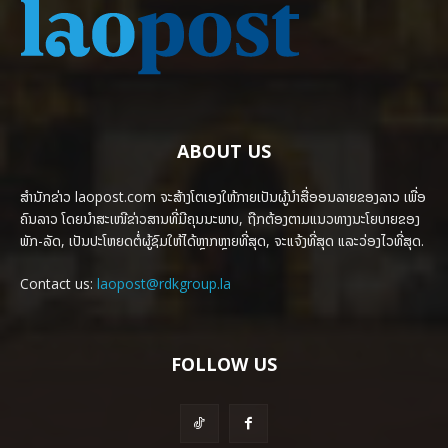
ABOUT US
ສຳນັກຂ່າວ laopost.com ຈະສ້າງໂຕເອງໃຫ້ກາຍເປັນຜູ້ນຳສື່ອອນລາຍຂອງລາວ ເພື່ອ
ຄົນລາວ ໂດຍນຳສະເໜີຂ່າວສານທີ່ມີຄຸນນະພາບ, ຖືກຕ້ອງຕາມແນວທາງນະໂຍບາຍຂອງ
ພັກ-ລັດ, ເປັນປະໂຫຍດຕໍ່ຜູ້ຊົມໃຫ້ໄດ້ຫຼາກຫຼາຍທີ່ສຸດ, ຈະແຈ້ງທີ່ສຸດ ແລະວ່ອງໄວທີ່ສຸດ.
Contact us:
laopost@rdkgroup.la
FOLLOW US