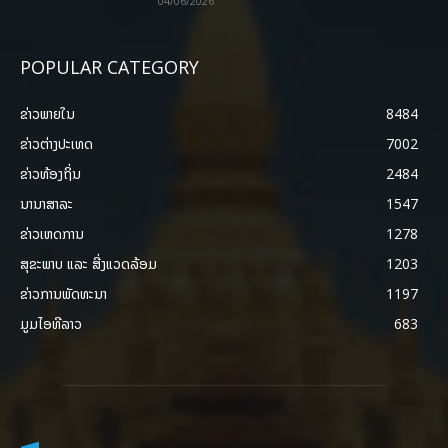
04/06/2026
POPULAR CATEGORY
ຂ່າວພາຍ​ໃນ
8484
ຂ່າວຕ່າງປະເທດ
7002
ຂ່າວທ້ອງຖິ່ນ
2484
ນານາສາລະ
1547
ຂ່າວເຫດການ
1278
ສຸຂະພາບ ແລະ ສີ່ງແວດລ້ອມ
1203
ຂ່າວການພັດທະນາ
1197
ມູມໄອທີລາວ
683