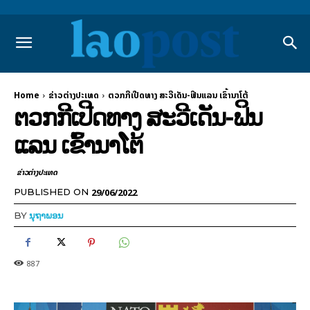
Home
ຂ່າວຕ່າງປະເທດ
ຕວກກີເປີດທາງ ສະວີເດັນ-ຟິນແລນ ເຂົ້ານາໂຕ້
ຕວກກີເປີດທາງ ສະວີເດັນ-ຟິນ
ແລນ ເຂົ້ານາໂຕ້
ຂ່າວຕ່າງປະເທດ
29/06/2022
PUBLISHED ON
BY
ນຸຖາພອນ
887