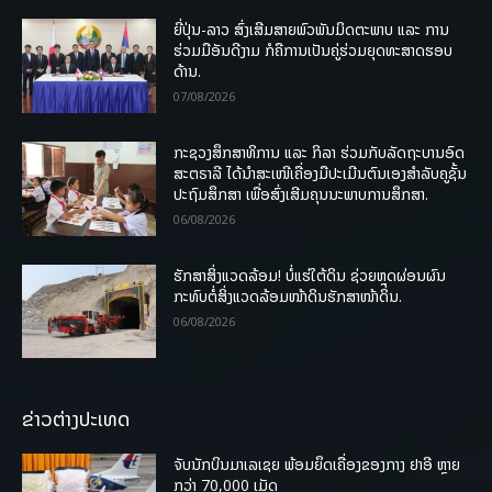
ຍີ່ປຸ່ນ-ລາວ ສົ່ງເສີມສາຍພົວພັນມິດຕະພາບ ແລະ ການ
ຮ່ວມມືອັນດີງາມ ກໍຄືການເປັນຄູ່ຮ່ວມຍຸດທະສາດຮອບ
ດ້ານ.
07/08/2026
ກະຊວງສຶກສາທິການ ແລະ ກິລາ ຮ່ວມກັບລັດຖະບານອົດ
ສະຕຣາລີ ໄດ້ນຳສະເໜີເຄື່ອງມືປະເມີນຕົນເອງສຳລັບຄູຊັ້ນ
ປະຖົມສຶກສາ ເພື່ອສົ່ງເສີມຄຸນນະພາບການສຶກສາ.
06/08/2026
ຮັກສາສິ່ງແວດລ້ອມ! ບໍ່ແຮ່ໃຕ້ດິນ ຊ່ວຍຫຼຸດຜ່ອນຜົນ
ກະທົບຕໍ່ສິ່ງແວດລ້ອມໜ້າດິນຮັກສາໜ້າດິນ.
06/08/2026
ຂ່າວຕ່າງປະເທດ
ຈັບນັກບິນມາເລເຊຍ ພ້ອມຍຶດເຄື່ອງຂອງກາງ ຢາອີ ຫຼາຍ
ກວ່າ 70,000 ເມັດ