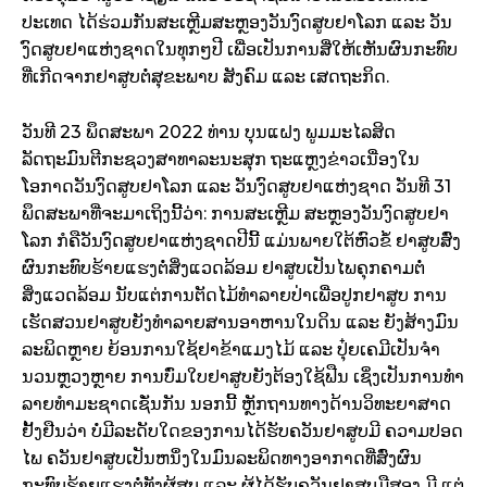
ປະເທດ ໄດ້ຮ່ວມກັນສະເຫຼີມສະຫຼອງວັນງົດສູບຢາໂລກ ແລະ ວັນ
ງົດສູບຢາແຫ່ງຊາດໃນທຸກໆປີ ເພື່ອເປັນການສື່ໃຫ້ເຫັນຜົນກະທົບ
ທີ່ເກີດຈາກຢາສູບຕໍ່ສຸຂະພາບ ສັງຄົມ ແລະ ເສດຖະກິດ.
ວັນທີ 23 ພຶດສະພາ 2022 ທ່ານ ບຸນແຝງ ພູມມະໄລສິດ
ລັດຖະມົນຕີກະຊວງສາທາລະນະສຸກ ຖະແຫຼງຂ່າວເນື່ອງໃນ
ໂອກາດວັນງົດສູບຢາໂລກ ແລະ ວັນງົດສູບຢາແຫ່ງຊາດ ວັນທີ 31
ພຶດສະພາທີ່ຈະມາເຖິງນີ້ວ່າ: ການສະເຫຼີມ ສະຫຼອງວັນງົດສູບຢາ
ໂລກ ກໍຄືວັນງົດສູບຢາແຫ່ງຊາດປີນີ້ ແມ່ນພາຍໃຕ້ຫົວຂໍ້ ຢາສູບສົ່ງ
ຜົນກະທົບຮ້າຍແຮງຕໍ່ສິ່ງແວດລ້ອມ ຢາສູບເປັນໄພຄຸກຄາມຕໍ່
ສິ່ງແວດລ້ອມ ນັບແຕ່ການຕັດໄມ້ທໍາລາຍປ່າເພື່ອປູກຢາສູບ ການ
ເຮັດສວນຢາສູບຍັງທໍາລາຍສານອາຫານໃນດິນ ແລະ ຍັງສ້າງມົນ
ລະພິດຫຼາຍ ຍ້ອນການໃຊ້ຢາຂ້າແມງໄມ້ ແລະ ປຸ໋ຍເຄມີເປັນຈໍາ
ນວນຫຼວງຫຼາຍ ການບົ່ມໃບຢາສູບຍັງຕ້ອງໃຊ້ຟືນ ເຊິ່ງເປັນການທໍາ
ລາຍທໍາມະຊາດເຊັ່ນກັນ ນອກນີ້ ຫຼັກຖານທາງດ້ານວິທະຍາສາດ
ຢັ້ງຢືນວ່າ ບໍ່ມີລະດັບໃດຂອງການໄດ້ຮັບຄວັນຢາສູບມີ ຄວາມປອດ
ໄພ ຄວັນຢາສູບເປັນຫນຶ່ງໃນມົນລະພິດທາງອາກາດທີ່ສົ່ງຜົນ
ກະທົບຮ້າຍແຮງຕໍ່ທັງຜູ້ສູບ ແລະ ຜູ້ໄດ້ຮັບຄວັນຢາສູບມືສອງ ມີ ແຕ່