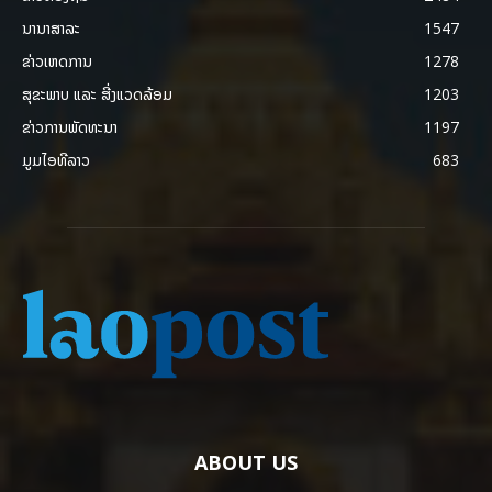
ນານາສາລະ
1547
ຂ່າວເຫດການ
1278
ສຸຂະພາບ ແລະ ສີ່ງແວດລ້ອມ
1203
ຂ່າວການພັດທະນາ
1197
ມູມໄອທີລາວ
683
ABOUT US