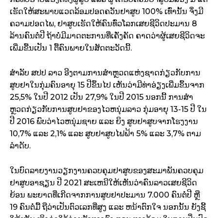
ເຮັດໃຫ້ສະພາບແວດລ້ອມປອດຄວັນຢາສູບ 100% ເທົ່ານັ້ນ ຈຶ່ງມີ
ຄວາມປອດໄພ, ຢາສູບເຮັດໃຫ້ຄົນທົ່ວໂລກເສຍຊີວິດປະມານ 8
ລ້ານຄົນຕໍ່ປີ ຖ້າບໍ່ມີມາດຕະການທີ່ເຄັ່ງຄັດ ຄາດວ່າຜູ້ເສຍຊີວິດຈະ
ເພີ່ມຂື້ນເປັນ 1 ຕື້ຄົນພາຍໃນສັດຕະວັດນີ້.
ສໍາລັບ ສປປ ລາວ ອີງຕາມການສໍາຫຼວດແຫ່ງຊາດກ່ຽວກັບການ
ສູບຢາໃນກຸ່ມຄົນອາຍຸ 15 ປີຂຶ້ນໄປ ເຫັນວ່າມີທ່າອ່ຽງເພີ່ມຂຶ້ນຈາກ
25,5% ໃນປີ 2012 ເປັນ 27,9% ໃນປີ 2015 ນອກນີ້ ການສໍາ
ຫຼວດກ່ຽວກັບການສູບຢາຂອງໄວຫນຸ່ມລາວ ກຸ່ມອາຍຸ 13-15 ປີ ໃນ
ປີ 2016 ພົບວ່າໄວຫນຸ່ມຊາຍ ແລະ ຍິງ ສູບຢາສູບຈາກໂຮງງານ
10,7% ແລະ 2,1% ແລະ ສູບຢາສູບໄຟຟ້າ 5% ແລະ 3,7% ຕາມ
ລໍາດັບ.
ໃນບົດລາຍງານວຽກງານຄວບຄຸມຢາສູບຂອງສະມາພັນຄວບຄຸມ
ຢາສູບອາຊຽນ ປີ 2021 ສະເຫນີໃຫ້ເຫັນວ່າຄົນລາວເສຍຊີວິດ
ຍ້ອນ ພະຍາດທີ່ເກີດຈາກການສູບຢາປະມານ 7.000 ຄົນຕໍ່ປີ ຫຼື
19 ຄົນຕໍ່ມື້ ຖືວ່າເປັນຕົວເລກທີ່ສູງ ແລະ ຫນ້າຕົກໃຈ ນອກນັ້ນ ຍັງຊີ້