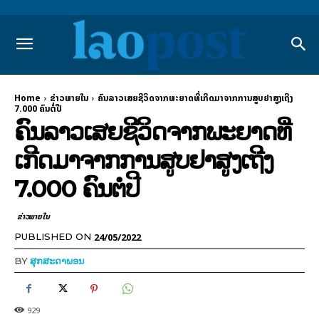
Home
ຂ່າວພາຍ​ໃນ
ຄົນລາວເສຍຊີວິດຈາກພະຍາດທີ່ເກີດມາຈາກການສູບຢາສູງເຖີງ
7.000 ຄົນຕໍ່ປີ
ຄົນລາວເສຍຊີວິດຈາກພະຍາດທີ່
ເກີດມາຈາກການສູບຢາສູງເຖີງ
7.000 ຄົນຕໍ່ປີ
ຂ່າວພາຍ​ໃນ
24/05/2022
PUBLISHED ON
BY
ສຸກສະດາພອນ
929