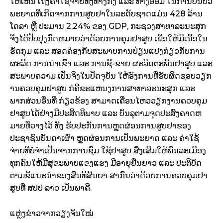
ໃຫ້ເຫັນ ເຖິງຄ່າໃຊ້ຈ່າຍທັງທາງກົງ ແລະ ທາງອ້ອມ ໃນການປິ່ນປົວ
ພະຍາດທີ່ເກີດຈາກການສູບຢາໃນລະດັບຊາດແມ່ນ 428 ລ້ານ
ໂດລາ ຫຼື ປະມານ 2,24% ຂອງ GDP, ກະຊວງສາທາລະນະສຸກ
ຈຶ່ງໄດ້ປັບປຸງກົດຫມາຍວ່າດ້ວຍການຄຸມຢາສູບ ເພື່ອໃຫ້ມີເນື້ອໃນ
ຮັດກຸມ ແລະ ສອດຄ່ອງກັບສະພາບການປ່ຽນແປງກ່ຽວກັບການ
ຜະລິດ ການນໍາເຂົ້າ ແລະ ການຊື້-ຂາຍ ຜະລິດຕະພັນຢາສູບ ແລະ
ສະພາບຄວາມ ເປັນຈິງໃນປັດຈຸບັນ ໃຫ້ອົງການທີ່ຮັບຜິດຊອບວຽກ
ານຄວບຄຸມຢາສູບ ກໍຄືຂະແຫນງການສາທາລະນະສຸກ ແລະ
ພາກສ່ວນອື່ນທີ່ ກ່ຽວຂ້ອງ ສາມາດເຄື່ອນໄຫວວຽກງານຄວບຄຸມ
ຢາສູບໄດ້ຢ່າງມີປະສິດທິພາບ ແລະ ບັນລຸຕາມຈຸດປະສົງຄາດຫ
ມາຍທີ່ວາງໄວ້ ທັງ ຮັບປະກັນການຫຼຸດຜ່ອນການສູບຢາຂອງ
ປະຊາຊົນບັນດາເຜົ່າ ຫຼຸດຜ່ອນການເປັນພະຍາດ ແລະ ຄ່າໃຊ້
ຈ່າຍທີ່ບໍ່ຈໍາເປັນຈາກການຊົມ ໃຊ້ຢາສູບ ສົ່ງເສີມໃຫ້ພົນລະເມືອງ
ທຸກຄົນໃຫ້ມີສຸຂະພາບແຂງແຮງ ມີອາຍຸຍືນຍາວ ແລະ ປະຕິບັດ
ຕາມຂໍ້ແນະນໍາຂອງສົນທິສັນຍາ ສາກົນວ່າດ້ວຍການຄວບຄຸມຢາ
ສູບທີ່ ສປປ ລາວ ເປັນພາຄີ.
ແຫຼ່ງຂ່າວຈາກວຽງຈັນໃໝ່