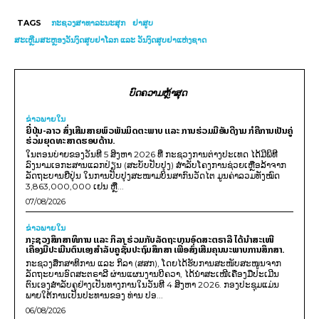
TAGS
ກະຊວງສາທາລະນະສຸກ
ຢາ​ສູບ
ສະເຫຼີມສະຫຼອງວັນງົດສູບຢາໂລກ ແລະ ວັນງົດສູບຢາແຫ່ງຊາດ
ບົດຄວາມຫຼ້າສຸດ
ຂ່າວພາຍ​ໃນ
ຍີ່ປຸ່ນ-ລາວ ສົ່ງເສີມສາຍພົວພັນມິດຕະພາບ ແລະ ການຮ່ວມມືອັນດີງາມ ກໍຄືການເປັນຄູ່
ຮ່ວມຍຸດທະສາດຮອບດ້ານ.
ໃນຕອນບ່າຍຂອງວັນທີ 5 ສິງຫາ 2026 ທີ່ ກະຊວງການຕ່າງປະເທດ ໄດ້ມີພິທີ
ລົງນາມເອກະສານແລກປ່ຽນ (ສະບັບປັບປຸງ) ສໍາລັບໂຄງການຊ່ວຍເຫຼືອລ້າຈາກ
ລັດຖະບານຍີ່ປຸ່ນ ໃນການປັບປຸງສະໜາມບິນສາກົນວັດໄຕ ມູນຄ່າລວມທັງໝົດ
3,863,000,000 ເຢນ ຫຼື...
07/08/2026
ຂ່າວພາຍ​ໃນ
ກະຊວງສຶກສາທິການ ແລະ ກິລາ ຮ່ວມກັບລັດຖະບານອົດສະຕຣາລີ ໄດ້ນຳສະເໜີ
ເຄື່ອງມືປະເມີນຕົນເອງສຳລັບຄູຊັ້ນປະຖົມສຶກສາ ເພື່ອສົ່ງເສີມຄຸນນະພາບການສຶກສາ.
ກະຊວງສຶກສາທິການ ແລະ ກິລາ (ສສກ), ໂດຍໄດ້ຮັບການສະໜັບສະໜູນຈາກ
ລັດຖະບານອົດສະຕຣາລີ ຜ່ານແຜນງານບີຄວາ, ໄດ້ນຳສະເໜີເຄື່ອງມືປະເມີນ
ຕົນເອງສຳລັບຄູຢ່າງເປັນທາງການໃນວັນທີ 4 ສິງຫາ 2026. ກອງປະຊຸມແມ່ນ
ພາຍໃຕ້ການເປັນປະທານຂອງ ທ່ານ ປອ...
06/08/2026