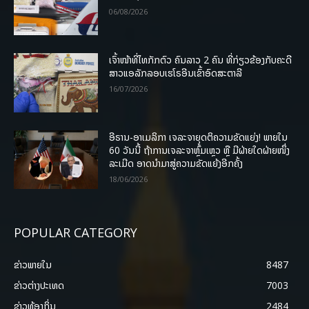
06/08/2026
ເຈົ້າໜ້າທີ່ໄທກັກຕົວ ຄົນລາວ 2 ຄົນ ທີ່ກ່ຽວຂ້ອງກັບຄະດີ
ສາວແອລັກລອບເຮໂຣອີນເຂົ້າອົດສະຕາລີ
16/07/2026
ອີຣານ-ອາເມລິກາ ເຈລະຈາຍຸດຕິຄວາມຂັດແຍ່ງ! ພາຍໃນ
60 ວັນນີ້ ຖ້າການເຈລະຈາຫຼົ້ມເຫຼວ ຫຼື ມີຝ່າຍໃດຝ່າຍໜຶ່ງ
ລະເມີດ ອາດນໍາມາສູ່ຄວາມຂັດແຍ້ງອີກຄັ້ງ
18/06/2026
POPULAR CATEGORY
ຂ່າວພາຍ​ໃນ
8487
ຂ່າວຕ່າງປະເທດ
7003
ຂ່າວທ້ອງຖິ່ນ
2484