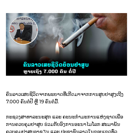
ຄົນລາວເສຍຊີວິດຈາກພະຍາດທີ່ເກີດມາຈາກການສູບຢາສູງເຖີງ
7.000 ຄົນຕໍ່ປີ ຫຼື 19 ຄົນຕໍ່ມື້.
ກະຊວງສາທາລະນະສຸກ ແລະ ຄະນະກໍາມະການແຫ່ງຊາດເພື່ອ
ການຄວບຄຸມຢາສູບ ຮ່ວມກັບອົງການອະນາໄມໂລກ ສະມາພັນ
ຄວບຄຸມຢາສູບອາຊຽນ ແລະ ປະຊາຊົນລາວໃນຂອບເຂດທົ່ວ