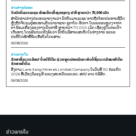
ຂ່າວຕ່າງປະເທດ
ຈັບນັກບິນມາເລເຊຍ ພ້ອມຍຶດເຄື່ອງຂອງກາງ ຢາອີ ຫຼາຍກວ່າ 70,000 ເມັດ
ສຳນັກຂ່າວຕ່າງປະເທດລາຍງານວ່າ ນັກບິນມາເລເຊຍ ອາດຖືກໂທດປະຫານຊີວິດ
ຫຼັງຖືກຈັບກຸມຢູ່ສະໜາມບິນນານາຊາດ ຊູກາໂນ-ຮັດຕາ ໃນນະຄອນຫຼວງຈາກາ
ຕາ ພ້ອມເຄື່ອງຂອງກາງເປັນຢາອີ ຫຼາຍກວ່າ 70,000 ເມັດ ເຊື່ອງຢູ່ໃນກະເປົາ
ເດີນທາງ ໂດຍຜົນກວດຍັງພົບວ່າ ນັກບິນມີສານເສບຕິດໃນຮ່າງກາຍ ຂະນະ
ປະຕິບັດໜ້າທີ່ຂັບເຮືອບິນໂດຍສານ...
06/08/2026
ຂ່າວພາຍ​ໃນ
ຮັກສາສິ່ງແວດລ້ອມ! ບໍ່ແຮ່ໃຕ້ດິນ ຊ່ວຍຫຼຸດຜ່ອນຜົນກະທົບຕໍ່ສິ່ງແວດລ້ອມໜ້າດິນ
ຮັກສາໜ້າດິນ.
ອີງຕາມ Lane Xang Minerals Limited Companyໃນວັນທີ 30 ກໍລະກົດ
2026 ທີ່ເມືອງວິລະບູລີ ແຂວງສະຫວັນນະເຂດ, ສປປ ລາວ ບໍລິສັດ...
06/08/2026
ຂ່າວພາຍໃນ