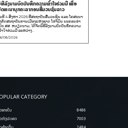
ິທີລົງນາມບົດບັນທຶກຄວາມເຂົ້າໃຈຮ່ວມມື ເພື່ອ
ັດທະນາບຸກຄະລາກອນສື່ມວນຊົນລາວ
ັນທີ 4 ສິງຫາ 2026 ທີ່ສະຖາບັນສື່ມວນຊົນ ແລະ ໂຄສະນາ
ັງກັດສະຖາບັນການເມືອງແຫ່ງຊາດ ໂຮ່ຈິມິນ ນະຄອນຮ່າ
ນ້ຍ ສສ. ຫວຽດນາມ, ໄດ້ຈັດພິທີລົງນາມບົດບັນທຶກຄວາມ
ຂົ້າໃຈຮ່ວມມື ລະຫວ່າງ...
6/08/2026
OPULAR CATEGORY
າວພາຍ​ໃນ
8486
າວຕ່າງປະເທດ
7003
າວທ້ອງຖິ່ນ
2484