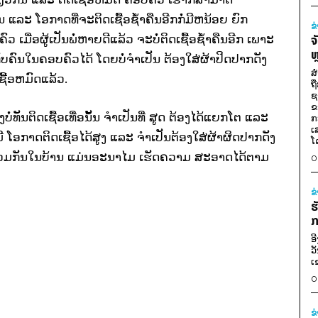
ະ ໂອກາດທີ່ຈະຕິດເຊື້ອຊໍ້າຄືນອີກກໍ່ມີຫນ້ອຍ ຍົກ
ຂ
ົວ ເມື່ອຜູ້ເປັນພໍ່ຫາຍດີແລ້ວ ຈະບໍ່ຕິດເຊື້ອຊໍ້າຄືນອີກ ເພາະ
ຈ
ຫ
ັບຄົນໃນຄອບຄົວໄດ້ ໂດຍບໍ່ຈໍາເປັນ ຕ້ອງໃສ່ຜ້າປິດປາກດັງ
ສ
ື້ອຫມົດແລ້ວ.
ຖ
ຊ
ຂ
ອງບໍ່ທັນຕິດເຊື້ອເທື່ອນັ້ນ ຈໍາເປັນທີ່ ສູດ ຕ້ອງໄດ້ແຍກໂຕ ແລະ
ກ
ເ
ມີ ໂອກາດຕິດເຊື້ອໄດ້ສູງ ແລະ ຈໍາເປັນຕ້ອງໃສ່ຜ້າຜິດປາກດັງ
ໂ
ໃຊ້ຮ່ວມກັນໃນບ້ານ ແມ່ນອະນາໄມ ເຮັດຄວາມ ສະອາດໄດ້ຕາມ
0
ຂ
ຮ
ກ
ອ
ວ
ເ
0
ຂ