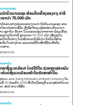
່າວຕ່າງປະເທດ
ັບນັກບິນມາເລເຊຍ ພ້ອມຍຶດເຄື່ອງຂອງກາງ ຢາອີ
ຼາຍກວ່າ 70,000 ເມັດ
ຳນັກຂ່າວຕ່າງປະເທດລາຍງານວ່າ ນັກບິນມາເລເຊຍ ອາດ
ືກໂທດປະຫານຊີວິດ ຫຼັງຖືກຈັບກຸມຢູ່ສະໜາມບິນນານາ
າດ ຊູກາໂນ-ຮັດຕາ ໃນນະຄອນຫຼວງຈາກາຕາ ພ້ອມເຄື່ອງ
ອງກາງເປັນຢາອີ ຫຼາຍກວ່າ 70,000 ເມັດ ເຊື່ອງຢູ່ໃນ
ະເປົາເດີນທາງ ໂດຍຜົນກວດຍັງພົບວ່າ ນັກບິນມີສານ
ສບຕິດໃນຮ່າງກາຍ ຂະນະປະຕິບັດໜ້າທີ່ຂັບເຮືອບິນ
ດຍສານ...
6/08/2026
່າວພາຍ​ໃນ
ັກສາສິ່ງແວດລ້ອມ! ບໍ່ແຮ່ໃຕ້ດິນ ຊ່ວຍຫຼຸດຜ່ອນຜົນ
ະທົບຕໍ່ສິ່ງແວດລ້ອມໜ້າດິນຮັກສາໜ້າດິນ.
ີງຕາມ Lane Xang Minerals Limited Companyໃນ
ັນທີ 30 ກໍລະກົດ 2026 ທີ່ເມືອງວິລະບູລີ ແຂວງສະຫວັນນະ
ຂດ, ສປປ ລາວ ບໍລິສັດ...
6/08/2026
່າວພາຍ​ໃນ