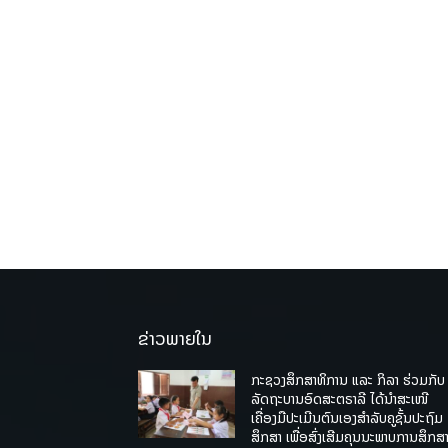
ຂ່າວພາຍໃນ
ກະຊວງສຶກສາທິການ ແລະ ກິລາ ຮ່ວມກັບ
ລັດຖະບານອົດສະຕຣາລີ ໄດ້ນຳສະເໜີ
ເຄື່ອງມືປະເມີນຕົນເອງສຳລັບຄູຊັ້ນປະຖົມ
ສຶກສາ ເພື່ອສົ່ງເສີມຄຸນນະພາບການສຶກສາ