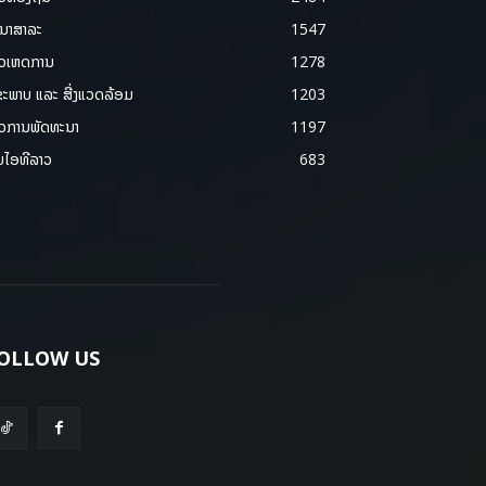
ນາສາລະ
1547
າວເຫດການ
1278
ຂະພາບ ແລະ ສີ່ງແວດລ້ອມ
1203
າວການພັດທະນາ
1197
ມໄອທີລາວ
683
OLLOW US