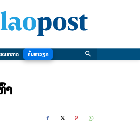
ອນອາກາດ
ຄົ້ນຫາວຽກ
ົ່າ