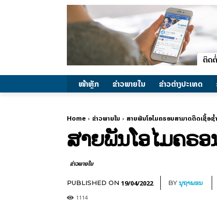
ໜ້າຫຼັກ
ຂ່າວພາຍ​ໃນ
ຂ່າວຕ່າງປະເທດ
Home
ຂ່າວພາຍ​ໃນ
ສາຍພັນໂອໄມຄຣອນສາມາດຕິດເຊື້ອຊ້ຳໄດ
ສາຍພັນໂອໄມຄຣອນສາ
ຂ່າວພາຍ​ໃນ
19/04/2022
PUBLISHED ON
BY
ນຸຖາພອນ
1114