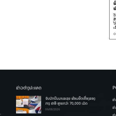
ພ
ພ
ວ
ສ
ໂ
ເ
0
ຂ່າວຕ່າງປະເທດ
P
ຈັບນັກບິນມາເລເຊຍ ພ້ອມຍຶດເຄື່ອງຂອງ
ຂ່
ກາງ ຢາອີ ຫຼາຍກວ່າ 70,000 ເມັດ
ຂ່
06/08/2026
.
ຂ່