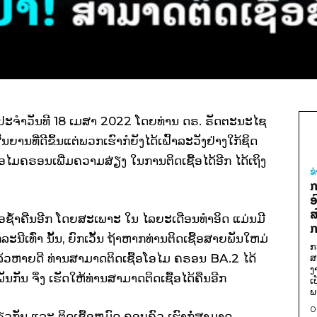
ຈຳວັນທີ 18 ເມສາ 2022 ໂດຍທ່ານ ດຣ. ຣັດຕະນະໄຊ
ຍານທີ່ດີຂຶ້ນແຕ່ພວກເຮົາກໍຍັງໄດ້ເຝົ້າລະວັງຢ່າງໃກ້ຊິດ
ໄມຄຣອນເພີ່ມຄວາມສ່ຽງ ໃນການຕິດເຊື້ອໄດ້ອີກ ໄດ້ເຖິງ
ຂ
ກ
ອ
ສ
ື້ອຊໍ້າຄືນອີກ ໂດຍສະເພາະ ໃນ ໄລຍະເດືອນທໍາອິດ ແມ່ນມີ
ກ
ລະນີເທົ່າ ນັ້ນ, ຍົກເວັ້ນ ຖ້າຫາກທ່ານຕິດເຊື້ອສາຍພັນໃຫມ່
ກ
ແລ້ວຫາຍດີ ທ່ານສາມາດຕິດເຊື້ອໂອໄມ ຄຣອນ BA.2 ໄດ້
ສ
ງ
ນກັນ ຈິ່ງ ເຮັດໃຫ້ທ່ານສາມາດຕິດເຊື້ອໄດ້ຄືນອີກ
ເ
ພ
0
ດຽວກັນ ແລະ ຕິດເຊື້ອຫມົດ ຄອບຄົວ ເຮົາກໍ່ສາມາດ