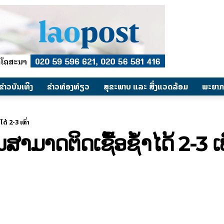
​ຂ່າວບັນເທິງ
​ຂ່າວທ່ອງທ່ຽວ
ສຸຂະພາບ ແລະ ສີ່ງແວດລ້ອມ
ພະຍາກ
້ 2-3 ເທົ່າ
ມາດຕິດເຊື້ອຊ້ຳໄດ້ 2-3 ເທ