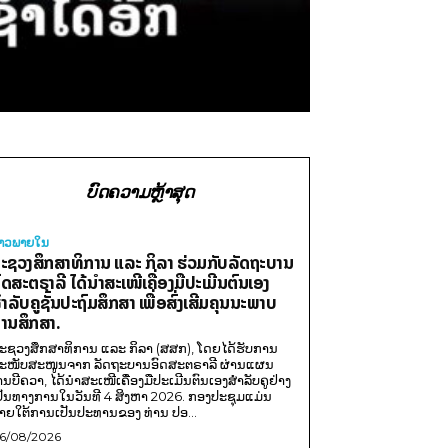
ບົດຄວາມຫຼ້າສຸດ
່າວພາຍ​ໃນ
ະຊວງສຶກສາທິການ ແລະ ກິລາ ຮ່ວມກັບລັດຖະບານ
ົດສະຕຣາລີ ໄດ້ນຳສະເໜີເຄື່ອງມືປະເມີນຕົນເອງ
ຳລັບຄູຊັ້ນປະຖົມສຶກສາ ເພື່ອສົ່ງເສີມຄຸນນະພາບ
ານສຶກສາ.
ະຊວງສຶກສາທິການ ແລະ ກິລາ (ສສກ), ໂດຍໄດ້ຮັບການ
ະໜັບສະໜູນຈາກ ລັດຖະບານອົດສະຕຣາລີ ຜ່ານແຜນ
ານບີຄວາ, ໄດ້ນຳສະເໜີເຄື່ອງມືປະເມີນຕົນເອງສຳລັບຄູຢ່າງ
ປັນທາງການໃນວັນທີ 4 ສິງຫາ 2026. ກອງປະຊຸມແມ່ນ
າຍໃຕ້ການເປັນປະທານຂອງ ທ່ານ ປອ...
6/08/2026