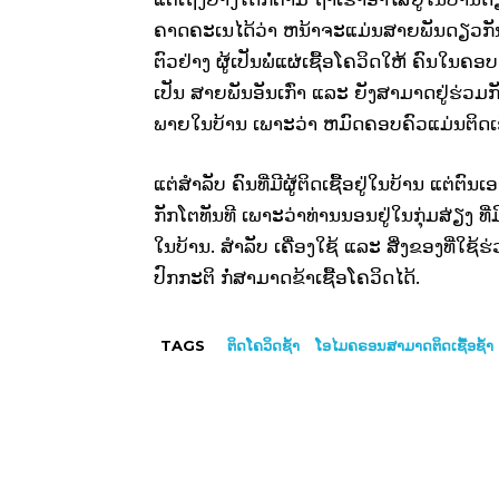
ຄາດຄະເນໄດ້ວ່າ ຫນ້າຈະແມ່ນສາຍພັນດຽວກັນ ແລ
ຕົວຢ່າງ ຜູ້ເປັນພໍ່ແຜ່ເຊື້ອໂຄວິດໃຫ້ ຄົນໃນຄອບຄ
ເປັນ ສາຍພັນອັນເກົ່າ ແລະ ຍັງສາມາດຢູ່ຮ່ວມກ
ພາຍໃນບ້ານ ເພາະວ່າ ຫມົດຄອບຄົວແມ່ນຕິດເຊ
ແຕ່ສໍາລັບ ຄົນທີ່ມີຜູ້ຕິດເຊື້ອຢູ່ໃນບ້ານ ແຕ່ຕົນເ
ກັກໂຕທັນທີ ເພາະວ່າທ່ານນອນຢູ່ໃນກຸ່ມສ່ຽງ ທີ່
ໃນບ້ານ. ສໍາລັບ ເຄື່ອງໃຊ້ ແລະ ສິ່ງຂອງທີ່
ປົກກະຕິ ກໍ່ສາມາດຂ້າເຊື້ອໂຄວິດໄດ້.
TAGS
ຕິດໂຄວິດຊ້ຳ
ໂອໄມຄຣອນສາມາດຕິດເຊື້ອຊ້ຳ