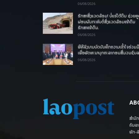
06/08/2026
ຮັກສາສິ່ງແວດລ້ອມ! ບໍ່ແຮ່ໃຕ້ດິນ ຊ່ວຍຫຼ
ຜ່ອນຜົນກະທົບຕໍ່ສິ່ງແວດລ້ອມໜ້າດິນ
ຮັກສາໜ້າດິນ.
06/08/2026
ພິທີລົງນາມບົດບັນທຶກຄວາມເຂົ້າໃຈຮ່ວມມ
ເພື່ອພັດທະນາບຸກຄະລາກອນສື່ມວນຊົນ
06/08/2026
AB
ສຳນັກ
ຄົນລາ
ພັກ-ລັ