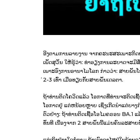
ອີງຕາມການລາຍງານ ຈາກຄະນະສະເພາະກິດປະ
ເພັດສຸວັນ ໃຫ້ຮູ້ວ່າ: ທ່າອຽງການລະບາດຈະມີສັນ
ເພາະອົງການອານາໄມໂລກ ກ່າວວ່າ: ສາຍພັນໂອ
່2-3 ເທົ່າ ເມື່ອທຽບກັບສາຍພັນເດລຕາ.
ຖ້າທ່ານຕິດໂຄວິດແລ້ວ ໂອກາດທີ່ທ່ານຈະຕິດເຊ
ໂອກາດຢູ່ ແຕ່ຫນ້ອຍຫຼາຍ ເຊິ່ງເກີດນໍາແຕ່ບາງກໍ
ຕົວຢ່າງ: ຖ້າທ່ານຕິດເຊື້ອໂອໄມຄຣອນ BA.1 
ທັນທີ ເນື່ອງຈາກ 2 ສາຍພັນນີ້ແມ່ນຄົນລະສາຍພັ
ແຕ່ເຖິງຢ່າງໃດກໍ່ຕາມ ຖ້າເຮົາອາໄສຢູ່ໃນບ້ານ