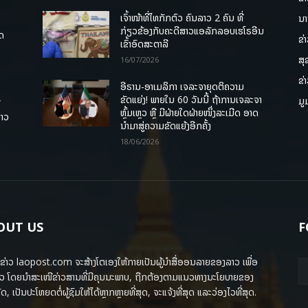
ເຈົ້າໜ້າທີ່ໄທກັກຕົວ ຄົນລາວ 2 ຄົນ ທີ່
ນາ
ກ່ຽວຂ້ອງກັບຄະດີສາວແອລັກລອບເຮໂຣອີນ
ຸດ
ຂ່
ເຂົ້າອົດສະຕາລີ
ສຸ
16/07/2026
ຂ່
ອີຣານ-ອາເມລິກາ ເຈລະຈາຍຸດຕິຄວາມ
ຂັດແຍ່ງ! ພາຍໃນ 60 ວັນນີ້ ຖ້າການເຈລະຈາ
ມູ
ື
ຫຼົ້ມເຫຼວ ຫຼື ມີຝ່າຍໃດຝ່າຍໜຶ່ງລະເມີດ ອາດ
ລາວ
ນໍາມາສູ່ຄວາມຂັດແຍ້ງອີກຄັ້ງ
18/06/2026
OUT US
F
ຂ່າວ laopost.com ຈະສ້າງໂຕເອງໃຫ້ກາຍເປັນຜູ້ນຳສື່ອອນລາຍຂອງລາວ ເພື່ອ
ວ ໂດຍນຳສະເໜີຂ່າວສານທີ່ມີຄຸນນະພາບ, ຖືກຕ້ອງຕາມແນວທາງນະໂຍບາຍຂອງ
ດ, ເປັນປະໂຫຍດຕໍ່ຜູ້ຊົມໃຫ້ໄດ້ຫຼາກຫຼາຍທີ່ສຸດ, ຈະແຈ້ງທີ່ສຸດ ແລະວ່ອງໄວທີ່ສຸດ.