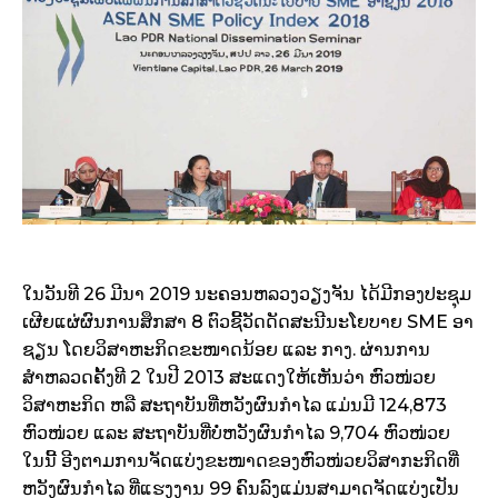
ໃນວັນທີ 26 ມີນາ 2019 ນະຄອນຫລວງວຽງຈັນ ໄດ້ມີກອງປະຊຸມ
ເຜີຍແຜ່ຜົນການສຶກສາ 8 ຕົວຊີ້ວັດດັດສະນີນະໂຍບາຍ SME ອາ
ຊຽນ ໂດຍວິສາຫະກິດຂະໜາດນ້ອຍ ແລະ ກາງ. ຜ່ານການ
ສຳຫລວດຄັ້ງທີ 2 ໃນປີ 2013 ສະແດງໃຫ້ເຫັນວ່າ ຫົວໜ່ວຍ
ວິສາຫະກິດ ຫລື ສະຖາບັນທີ່ຫວັງຜົນກຳໄລ ແມ່ນມີ 124,873
ຫົວໜ່ວຍ ແລະ ສະຖາບັນທີ່ບໍ່ຫວັງຜົນກຳໄລ 9,704 ຫົວໜ່ວຍ
ໃນນີ້ ອີງຕາມການຈັດແບ່ງຂະໜາດຂອງຫົວໜ່ວຍວິສາກະກິດທີ່
ຫວັງຜົນກຳໄລ ທີ່ແຮງງານ 99 ຄົນລົງແມ່ນສາມາດຈັດແບ່ງເປັນ