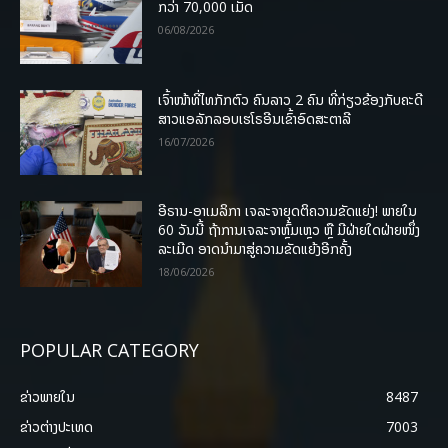
ກວ່າ 70,000 ເມັດ
06/08/2026
ເຈົ້າໜ້າທີ່ໄທກັກຕົວ ຄົນລາວ 2 ຄົນ ທີ່ກ່ຽວຂ້ອງກັບຄະດີ
ສາວແອລັກລອບເຮໂຣອີນເຂົ້າອົດສະຕາລີ
16/07/2026
ອີຣານ-ອາເມລິກາ ເຈລະຈາຍຸດຕິຄວາມຂັດແຍ່ງ! ພາຍໃນ
60 ວັນນີ້ ຖ້າການເຈລະຈາຫຼົ້ມເຫຼວ ຫຼື ມີຝ່າຍໃດຝ່າຍໜຶ່ງ
ລະເມີດ ອາດນໍາມາສູ່ຄວາມຂັດແຍ້ງອີກຄັ້ງ
18/06/2026
POPULAR CATEGORY
ຂ່າວພາຍ​ໃນ
8487
ຂ່າວຕ່າງປະເທດ
7003