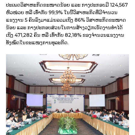
ປະເພດວິສາຫະກິດຂະໜາດນ້ອຍ ແລະ ກາງປະກອບມີ 124,567
ຫົວໜ່ວຍ ຫລື ເທົ່າກັບ 99,9% ໃນນີ້ວິສາຫະກິດທີ່ມີຈຳນວນ
ແຮງງານ 5 ຄົນລົງມາແມ່ນລວມເຖິງ 86% ວິສາຫະກິດຂະໜາດ
ນ້ອຍ ແລະ ກາງປະກອບສ່ວນໃນການສ້າງວຽກເຮັດງານທຳໄດ້
ເຖິງ 471,282 ຄົນ ຫລື ເທົ່າກັບ 82,18% ຂອງຈຳນວນແຮງງານ
ທັງໝົດໃນຂະແໜງການທຸລະກິດ.