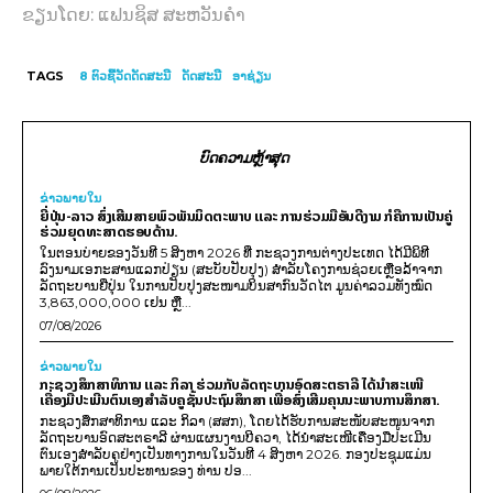
ຂຽນໂດຍ: ແຟນຊິສ ສະຫວັນຄຳ
TAGS
8 ຕົວຊີ້ວັດດັດສະນີ
ດັດສະນີ
ອາຊ່ຽນ
ບົດຄວາມຫຼ້າສຸດ
ຂ່າວພາຍ​ໃນ
ຍີ່ປຸ່ນ-ລາວ ສົ່ງເສີມສາຍພົວພັນມິດຕະພາບ ແລະ ການຮ່ວມມືອັນດີງາມ ກໍຄືການເປັນຄູ່
ຮ່ວມຍຸດທະສາດຮອບດ້ານ.
ໃນຕອນບ່າຍຂອງວັນທີ 5 ສິງຫາ 2026 ທີ່ ກະຊວງການຕ່າງປະເທດ ໄດ້ມີພິທີ
ລົງນາມເອກະສານແລກປ່ຽນ (ສະບັບປັບປຸງ) ສໍາລັບໂຄງການຊ່ວຍເຫຼືອລ້າຈາກ
ລັດຖະບານຍີ່ປຸ່ນ ໃນການປັບປຸງສະໜາມບິນສາກົນວັດໄຕ ມູນຄ່າລວມທັງໝົດ
3,863,000,000 ເຢນ ຫຼື...
07/08/2026
ຂ່າວພາຍ​ໃນ
ກະຊວງສຶກສາທິການ ແລະ ກິລາ ຮ່ວມກັບລັດຖະບານອົດສະຕຣາລີ ໄດ້ນຳສະເໜີ
ເຄື່ອງມືປະເມີນຕົນເອງສຳລັບຄູຊັ້ນປະຖົມສຶກສາ ເພື່ອສົ່ງເສີມຄຸນນະພາບການສຶກສາ.
ກະຊວງສຶກສາທິການ ແລະ ກິລາ (ສສກ), ໂດຍໄດ້ຮັບການສະໜັບສະໜູນຈາກ
ລັດຖະບານອົດສະຕຣາລີ ຜ່ານແຜນງານບີຄວາ, ໄດ້ນຳສະເໜີເຄື່ອງມືປະເມີນ
ຕົນເອງສຳລັບຄູຢ່າງເປັນທາງການໃນວັນທີ 4 ສິງຫາ 2026. ກອງປະຊຸມແມ່ນ
ພາຍໃຕ້ການເປັນປະທານຂອງ ທ່ານ ປອ...