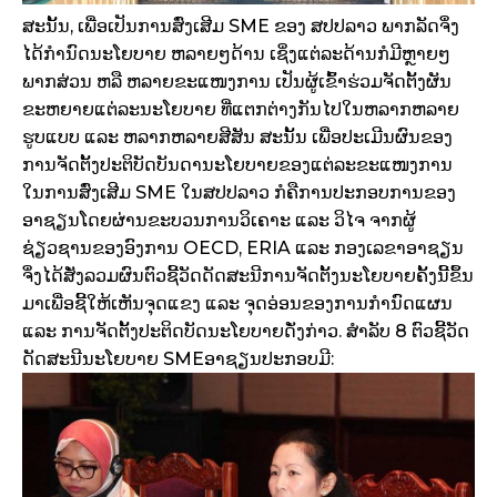
ສະນັ້ນ, ເພື່ອເປັນການສົ່ງເສີມ SME ຂອງ ສປປລາວ ພາກລັດຈຶ່ງ
ໄດ້ກຳນົດນະໂຍບາຍ ຫລາຍໆດ້ານ ເຊິ່ງແຕ່ລະດ້ານກໍມີຫຼາຍໆ
ພາກສ່ວນ ຫລື ຫລາຍຂະແໜງການ ເປັນຜູ້ເຂົ້າຮ່ວມຈັດຕັ້ງຜັນ
ຂະຫຍາຍແຕ່ລະນະໂຍບາຍ ທີ່ແຕກຕ່າງກັນໄປໃນຫລາກຫລາຍ
ຮູບແບບ ແລະ ຫລາກຫລາຍສີສັນ ສະນັ້ນ ເພື່ອປະເມີນຜົນຂອງ
ການຈັດຕັ້ງປະຕິບັດບັນດານະໂຍບາຍຂອງແຕ່ລະຂະແໜງການ
ໃນການສົ່ງເສີມ SME ໃນສປປລາວ ກໍຄືການປະກອບການຂອງ
ອາຊຽນໂດຍຜ່ານຂະບວນການວິເຄາະ ແລະ ວິໄຈ ຈາກຜູ້
ຊ່ຽວຊານຂອງອົງການ OECD, ERIA ແລະ ກອງເລຂາອາຊຽນ
ຈຶ່ງໄດ້ສັ່ງລວມຜົນຕົວຊີ້ວັດດັດສະນີການຈັດຕັ້ງນະໂຍບາຍຄັ້ງນີ້ຂຶ້ນ
ມາເພື່ອຊີ້ໃຫ້ເຫັນຈຸດແຂງ ແລະ ຈຸດອ່ອນຂອງການກຳນົດແຜນ
ແລະ ການຈັດຕັ້ງປະຕິດບັດນະໂຍບາຍດັ່ງກ່າວ. ສໍາລັບ 8 ຕົວຊີ້ວັດ
ດັດສະນີນະໂຍບາຍ SMEອາຊຽນປະກອບມີ: