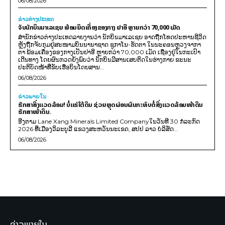
06/08/2026
ຂ່າວຕ່າງປະເທດ
ຈັບນັກບິນມາເລເຊຍ ພ້ອມຍຶດເຄື່ອງຂອງກາງ ຢາອີ ຫຼາຍກວ່າ 70,000 ເມັດ
ສຳນັກຂ່າວຕ່າງປະເທດລາຍງານວ່າ ນັກບິນມາເລເຊຍ ອາດຖືກໂທດປະຫານຊີວິດ
ຫຼັງຖືກຈັບກຸມຢູ່ສະໜາມບິນນານາຊາດ ຊູກາໂນ-ຮັດຕາ ໃນນະຄອນຫຼວງຈາກາ
ຕາ ພ້ອມເຄື່ອງຂອງກາງເປັນຢາອີ ຫຼາຍກວ່າ 70,000 ເມັດ ເຊື່ອງຢູ່ໃນກະເປົາ
ເດີນທາງ ໂດຍຜົນກວດຍັງພົບວ່າ ນັກບິນມີສານເສບຕິດໃນຮ່າງກາຍ ຂະນະ
ປະຕິບັດໜ້າທີ່ຂັບເຮືອບິນໂດຍສານ...
06/08/2026
ຂ່າວພາຍ​ໃນ
ຮັກສາສິ່ງແວດລ້ອມ! ບໍ່ແຮ່ໃຕ້ດິນ ຊ່ວຍຫຼຸດຜ່ອນຜົນກະທົບຕໍ່ສິ່ງແວດລ້ອມໜ້າດິນ
ຮັກສາໜ້າດິນ.
ອີງຕາມ Lane Xang Minerals Limited Companyໃນວັນທີ 30 ກໍລະກົດ
2026 ທີ່ເມືອງວິລະບູລີ ແຂວງສະຫວັນນະເຂດ, ສປປ ລາວ ບໍລິສັດ...
06/08/2026
ຂ່າວພາຍໃນ