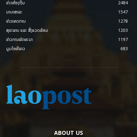
ຂ່າວທ້ອງຖິ່ນ
2484
ນານາສາລະ
1547
ຂ່າວເຫດການ
1278
ສຸຂະພາບ ແລະ ສີ່ງແວດລ້ອມ
1203
ຂ່າວການພັດທະນາ
1197
ມູມໄອທີລາວ
683
ABOUT US