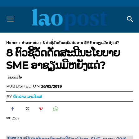
Home
ຂ່າວພາຍ​ໃນ
8 ຕົວຊີ້ວັດດັດສະນີນະໂຍບາຍ SME ອາຊຽນມີຫຍັງແດ່?
8 ຕົວຊີ້ວັດດັດສະນີນະໂຍບາຍ
SME ອາຊຽນມີຫຍັງແດ່?
ຂ່າວພາຍ​ໃນ
26/03/2019
PUBLISHED ON
BY
ນັກຂ່າວ ລາວໂພສ
2509