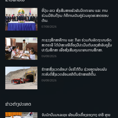
ຍີ່ປຸ່ນ-ລາວ ສົ່ງເສີມສາຍພົວພັນມິດຕະພາບ ແລະ ການ
ຮ່ວມມືອັນດີງາມ ກໍຄືການເປັນຄູ່ຮ່ວມຍຸດທະສາດຮອບ
ດ້ານ.
07/08/2026
ກະຊວງສຶກສາທິການ ແລະ ກິລາ ຮ່ວມກັບລັດຖະບານອົດ
ສະຕຣາລີ ໄດ້ນຳສະເໜີເຄື່ອງມືປະເມີນຕົນເອງສຳລັບຄູຊັ້ນ
ປະຖົມສຶກສາ ເພື່ອສົ່ງເສີມຄຸນນະພາບການສຶກສາ.
06/08/2026
ຮັກສາສິ່ງແວດລ້ອມ! ບໍ່ແຮ່ໃຕ້ດິນ ຊ່ວຍຫຼຸດຜ່ອນຜົນ
ກະທົບຕໍ່ສິ່ງແວດລ້ອມໜ້າດິນຮັກສາໜ້າດິນ.
06/08/2026
ຂ່າວຕ່າງປະເທດ
ຈັບນັກບິນມາເລເຊຍ ພ້ອມຍຶດເຄື່ອງຂອງກາງ ຢາອີ ຫຼາຍ