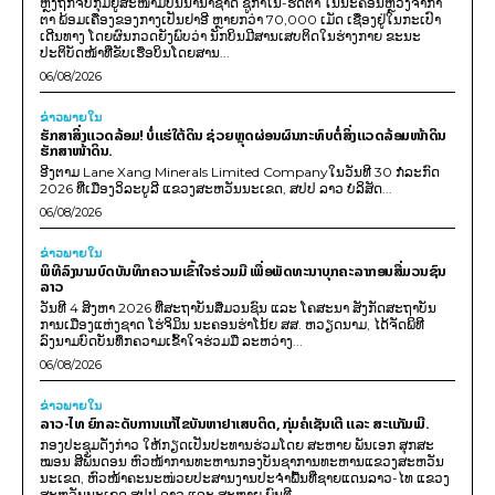
ຫຼັງຖືກຈັບກຸມຢູ່ສະໜາມບິນນານາຊາດ ຊູກາໂນ-ຮັດຕາ ໃນນະຄອນຫຼວງຈາກາ
ຕາ ພ້ອມເຄື່ອງຂອງກາງເປັນຢາອີ ຫຼາຍກວ່າ 70,000 ເມັດ ເຊື່ອງຢູ່ໃນກະເປົາ
ເດີນທາງ ໂດຍຜົນກວດຍັງພົບວ່າ ນັກບິນມີສານເສບຕິດໃນຮ່າງກາຍ ຂະນະ
ປະຕິບັດໜ້າທີ່ຂັບເຮືອບິນໂດຍສານ...
06/08/2026
ຂ່າວພາຍ​ໃນ
ຮັກສາສິ່ງແວດລ້ອມ! ບໍ່ແຮ່ໃຕ້ດິນ ຊ່ວຍຫຼຸດຜ່ອນຜົນກະທົບຕໍ່ສິ່ງແວດລ້ອມໜ້າດິນ
ຮັກສາໜ້າດິນ.
ອີງຕາມ Lane Xang Minerals Limited Companyໃນວັນທີ 30 ກໍລະກົດ
2026 ທີ່ເມືອງວິລະບູລີ ແຂວງສະຫວັນນະເຂດ, ສປປ ລາວ ບໍລິສັດ...
06/08/2026
ຂ່າວພາຍ​ໃນ
ພິທີລົງນາມບົດບັນທຶກຄວາມເຂົ້າໃຈຮ່ວມມື ເພື່ອພັດທະນາບຸກຄະລາກອນສື່ມວນຊົນ
ລາວ
ວັນທີ 4 ສິງຫາ 2026 ທີ່ສະຖາບັນສື່ມວນຊົນ ແລະ ໂຄສະນາ ສັງກັດສະຖາບັນ
ການເມືອງແຫ່ງຊາດ ໂຮ່ຈິມິນ ນະຄອນຮ່າໂນ້ຍ ສສ. ຫວຽດນາມ, ໄດ້ຈັດພິທີ
ລົງນາມບົດບັນທຶກຄວາມເຂົ້າໃຈຮ່ວມມື ລະຫວ່າງ...
06/08/2026
ຂ່າວພາຍ​ໃນ
ລາວ-ໄທ ຍົກລະດັບການແກ້ໄຂບັນຫາຢາເສບຕິດ, ກຸ່ມຄໍເຊັນເຕີ ແລະ ສະແກັມເມີ.
ກອງປະຊຸມດັ່ງກ່າວ ໃຫ້ກຽດເປັນປະທານຮ່ວມໂດຍ ສະຫາຍ ພັນເອກ ສຸກສະ
ໝອນ ສີພັນດອນ ຫົວໜ້າການທະຫານກອງບັນຊາການທະຫານແຂວງສະຫວັນ
ນະເຂດ, ຫົວໜ້າຄະນະໜ່ວຍປະສານງານປະຈຳພື້ນທີ່ຊາຍແດນລາວ-ໄທ ແຂວງ
ສະຫວັນນະເຂດ ສປປ ລາວ ແລະ ສະຫາຍ ພົນຕີ...