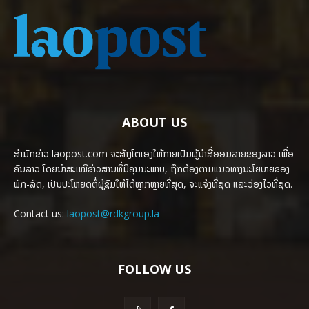
ABOUT US
ສຳນັກຂ່າວ laopost.com ຈະສ້າງໂຕເອງໃຫ້ກາຍເປັນຜູ້ນຳສື່ອອນລາຍຂອງລາວ ເພື່ອ
ຄົນລາວ ໂດຍນຳສະເໜີຂ່າວສານທີ່ມີຄຸນນະພາບ, ຖືກຕ້ອງຕາມແນວທາງນະໂຍບາຍຂອງ
ພັກ-ລັດ, ເປັນປະໂຫຍດຕໍ່ຜູ້ຊົມໃຫ້ໄດ້ຫຼາກຫຼາຍທີ່ສຸດ, ຈະແຈ້ງທີ່ສຸດ ແລະວ່ອງໄວທີ່ສຸດ.
Contact us:
laopost@rdkgroup.la
FOLLOW US