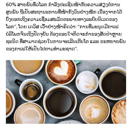
60% ສາຍພັນທົ່ວໂລກ ກໍາລັງປະເຊີນໜ້າກັບຄວາມສ່ຽງຕໍ່ການ
ສູນພັນ ຖືເປັນສະຖານະການທີ່ໜ້າກັງວົນຢ່າງໜັກ ເນື່ອງຈາກໄດ້
ບົ່ງບອກເຖິງຄວາມເຊື່ອມສະມັດຕະພາບທາງລະບົບນິເວດຂອງ
ໂລກ”, ໂດຍ ເດວິສ ເວົ້າຢ່າງໜ້າຄິດວ່າ: “ການທີ່ມະນຸດມີກາເຟ
ບໍລິໂພກຈົນເຖິງປັດຈຸບັນ ຕ້ອງຂອບໃຈກິດຈະກໍາຂອງສັດປ່າຫຼາຍ
ຊະນິດ ທີ່ສາມາດຊ່ວຍໃນການຈະເລີນເຕີບໂຕ ແລະ ຂະຫຍາຍພັນ
ຂອງກາເຟໃຫ້ເປັນໄປຕາມທໍາມະຊາດ”.