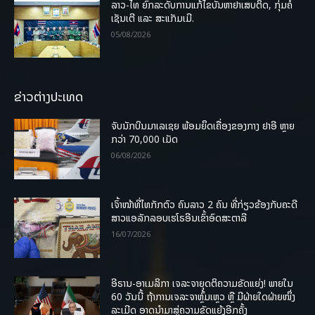
ລາວ-ໄທ ຍົກລະດັບການແກ້ໄຂບັນຫາຢາເສບຕິດ, ກຸ່ມຄໍ
ເຊັນເຕີ ແລະ ສະແກັມເມີ.
05/08/2026
ຂ່າວຕ່າງປະເທດ
ຈັບນັກບິນມາເລເຊຍ ພ້ອມຍຶດເຄື່ອງຂອງກາງ ຢາອີ ຫຼາຍ
ກວ່າ 70,000 ເມັດ
06/08/2026
ເຈົ້າໜ້າທີ່ໄທກັກຕົວ ຄົນລາວ 2 ຄົນ ທີ່ກ່ຽວຂ້ອງກັບຄະດີ
ສາວແອລັກລອບເຮໂຣອີນເຂົ້າອົດສະຕາລີ
16/07/2026
ອີຣານ-ອາເມລິກາ ເຈລະຈາຍຸດຕິຄວາມຂັດແຍ່ງ! ພາຍໃນ
60 ວັນນີ້ ຖ້າການເຈລະຈາຫຼົ້ມເຫຼວ ຫຼື ມີຝ່າຍໃດຝ່າຍໜຶ່ງ
ລະເມີດ ອາດນໍາມາສູ່ຄວາມຂັດແຍ້ງອີກຄັ້ງ