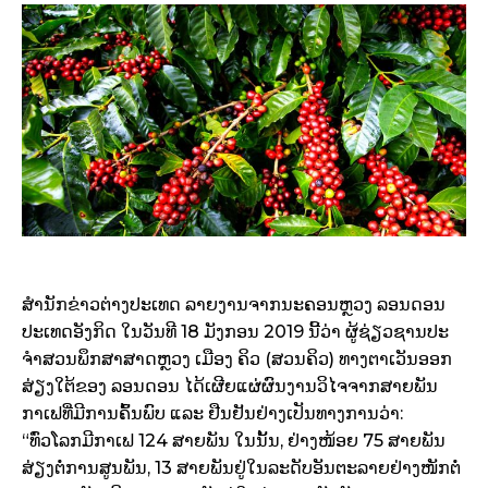
ສໍານັກຂ່າວຕ່າງປະເທດ ລາຍງານຈາກນະຄອນຫຼວງ ລອນດອນ
ປະເທດອັງກິດ ໃນວັນທີ 18 ມັງກອນ 2019 ນີ້ວ່າ ຜູ້ຊ່ຽວຊານປະ
ຈໍາສວນພຶກສາສາດຫຼວງ ເມືອງ ຄິວ (ສວນຄິວ) ທາງຕາເວັນອອກ
ສ່ຽງໃຕ້ຂອງ ລອນດອນ ໄດ້ເຜີຍແຜ່ຜົນງານວິໄຈຈາກສາຍພັນ
ກາເຟທີ່ມີການຄົ້ນພົບ ແລະ ຢືນຢັນຢ່າງເປັນທາງການວ່າ:
“ທົ່ວໂລກມີກາເຟ 124 ສາຍພັນ ໃນນັ້ນ, ຢ່າງໜ້ອຍ 75 ສາຍພັນ
ສ່ຽງຕໍ່ການສູນພັນ, 13 ສາຍພັນຢູ່ໃນລະດັບອັນຕະລາຍຢ່າງໜັກຕໍ່