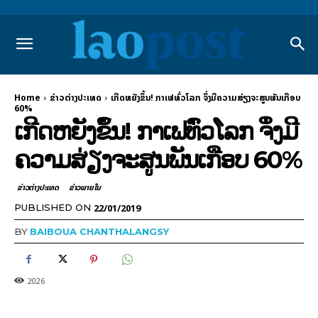
Home
ຂ່າວຕ່າງປະເທດ
ເກີດຫຍັງຂຶ້ນ! ກາເຟທົ່ວໂລກ ຈຶ່ງມີຄວາມສ່ຽງຈະສູນພັນເກືອບ
60%
ເກີດຫຍັງຂຶ້ນ! ກາເຟທົ່ວໂລກ ຈຶ່ງມີ
ຄວາມສ່ຽງຈະສູນພັນເກືອບ 60%
ຂ່າວຕ່າງປະເທດ
ຂ່າວພາຍ​ໃນ
22/01/2019
PUBLISHED ON
BY
BAIBOUA CHANTHALANGSY
2026