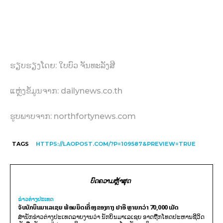
ຮຽບຮຽງໂດຍ: ໃບບົວ ຈັນທະລັງສີ
ແຫຼ່ງຂໍ້ມູນຈາກ: dailynews.co.th
ຮູບພາບຈາກ: northfortynews.com
TAGS
HTTPS://LAOPOST.COM/?P=109587&PREVIEW=TRUE
ບົດຄວາມຫຼ້າສຸດ
ຂ່າວຕ່າງປະເທດ
ຈັບນັກບິນມາເລເຊຍ ພ້ອມຍຶດເຄື່ອງຂອງກາງ ຢາອີ ຫຼາຍກວ່າ 70,000 ເມັດ
ສຳນັກຂ່າວຕ່າງປະເທດລາຍງານວ່າ ນັກບິນມາເລເຊຍ ອາດຖືກໂທດປະຫານຊີວິດ