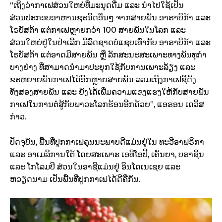
“ເຖິງວ່າກາເຟສ່ວນໃຫຍ່ທີ່ມະນຸດດື່ມ ແລະ ນໍາໄປໃຊ້ເປັນ
ສ່ວນປະກອບອາຫານຊະນິດອື່ນໆ ຈາກສາຍພັນ ອາຣາບິກ້າ ແລະ
ໂຣບັສຕ້າ ແຕ່ກາເຟຫຼາຍກວ່າ 100 ສາຍພັນໃນໂລກ ແລະ
ສ່ວນໃຫຍ່ຢູ່ໃນປ່າເລີກ ມີລົດຊາດບໍ່ແຊບເທົ່າກັບ ອາຣາບິກ້າ ແລະ
ໂຣບັສຕ້າ ແຕ່ອາດມີສາຍພັນ ຫຼື ລັກສະນະສະເພາະທາງພັນທຸກໍາ
ບາງຢ່າງ ທີ່ສາມາດນໍາມາປະຍຸກໃຊ້ກັບການເພາະລ້ຽງ ແລະ
ຂະຫຍາຍພັນກາເຟໄດ້ອີກຫຼາຍສາຍພັນ ລວມເຖິງກາເຟຊື່ດັງ
ທັງສອງສາຍພັນ ແລະ ຍັງໄດ້ເພີ່ມຄວາມແຂງແຮງໃຫ້ກັບສາຍພັນ
ກາເຟໃນການຕໍ່ສູ້ກັບພາວະໂລກຮ້ອນອີກດ້ວຍ”, ແອຣອນ ເດວິສ
ກ່າວ.
ປັດຈຸບັນ, ພື້ນທີ່ປູກກາເຟຄຸນນະພາບດີແມ່ນຢູ່ໃນ ທະວີອາຟຣິກາ
ແລະ ອາເມລິການໃຕ້ ໂດຍສະເພາະ ເອທິໂອປີ, ເຄັນຍາ, ບຣາຊິນ
ແລະ ໂກໂລມບີ ສ່ວນໃນອາຊີແມ່ນຢູ່ ອິນໂດເນເຊຍ ແລະ
ຫວຽດນາມ ເປັນພື້ນທີ່ປູກກາເຟໄດ້ດີຄືກັນ.