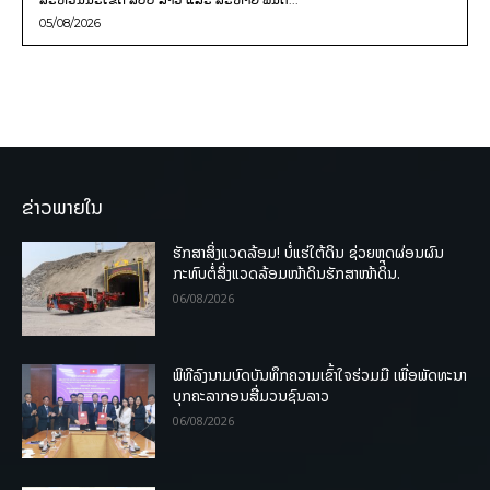
05/08/2026
ຂ່າວພາຍໃນ
ຮັກສາສິ່ງແວດລ້ອມ! ບໍ່ແຮ່ໃຕ້ດິນ ຊ່ວຍຫຼຸດຜ່ອນຜົນ
ກະທົບຕໍ່ສິ່ງແວດລ້ອມໜ້າດິນຮັກສາໜ້າດິນ.
06/08/2026
ພິທີລົງນາມບົດບັນທຶກຄວາມເຂົ້າໃຈຮ່ວມມື ເພື່ອພັດທະນາ
ບຸກຄະລາກອນສື່ມວນຊົນລາວ
06/08/2026