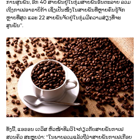
ການສູນພັນ, ອີກ 40 ສາຍພັນຢູ່ໃນກຸ່ມສາຍພັນອັນຕະລາຍ ລວມ
ເຖິງກາເຟອາຣາບິກ້າ ເຊິ່ງເປັນໜຶ່ງໃນສາຍພັນທີ່ຫຼາຍຄົນຮູ້ຈັກ
ຫຼາຍທີ່ສຸດ ແລະ 22 ສາຍພັນຈັດຢູ່ໃນກຸ່ມມີຄວາມສ່ຽງທີ່ຈະ
ສູນພັນ”.
ທັງນີ້, ແອຣອນ ເດວິສ ຫົວໜ້າທີມວິໄຈກ່ຽວກັບສາຍພັນກາເຟ
ສວນຄິວ ສະຫຼຸບວ່າ: “ໃນພາບລວມແລ້ວຖືວ່າສາຍພັນກາເຟເກືອບ