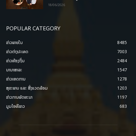
18/06/2026
POPULAR CATEGORY
ຂ່າວພາຍ​ໃນ
8485
ຂ່າວຕ່າງປະເທດ
7003
ຂ່າວທ້ອງຖິ່ນ
2484
ນານາສາລະ
1547
ຂ່າວເຫດການ
1278
ສຸຂະພາບ ແລະ ສີ່ງແວດລ້ອມ
1203
ຂ່າວການພັດທະນາ
1197
ມູມໄອທີລາວ
683