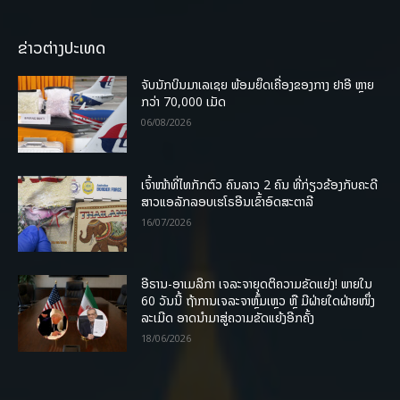
ຂ່າວຕ່າງປະເທດ
ຈັບນັກບິນມາເລເຊຍ ພ້ອມຍຶດເຄື່ອງຂອງກາງ ຢາອີ ຫຼາຍ
ກວ່າ 70,000 ເມັດ
06/08/2026
ເຈົ້າໜ້າທີ່ໄທກັກຕົວ ຄົນລາວ 2 ຄົນ ທີ່ກ່ຽວຂ້ອງກັບຄະດີ
ສາວແອລັກລອບເຮໂຣອີນເຂົ້າອົດສະຕາລີ
16/07/2026
ອີຣານ-ອາເມລິກາ ເຈລະຈາຍຸດຕິຄວາມຂັດແຍ່ງ! ພາຍໃນ
60 ວັນນີ້ ຖ້າການເຈລະຈາຫຼົ້ມເຫຼວ ຫຼື ມີຝ່າຍໃດຝ່າຍໜຶ່ງ
ລະເມີດ ອາດນໍາມາສູ່ຄວາມຂັດແຍ້ງອີກຄັ້ງ
18/06/2026