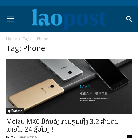
Home
Tags
Phone
Tag: Phone
ມູມໄອທີລາວ
Meizu MX6 ມີຄົນລົງທະບຽນເຖິງ 3.2 ລ້ານຄົນ
ພາຍໃນ 24 ຊົ່ວໂມງ!!
ÊnÖx
-
20/07/2016
0