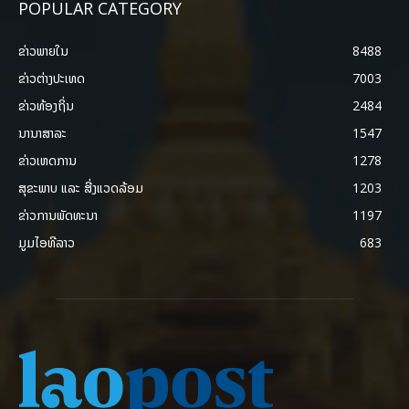
POPULAR CATEGORY
ຂ່າວພາຍ​ໃນ
8488
ຂ່າວຕ່າງປະເທດ
7003
ຂ່າວທ້ອງຖິ່ນ
2484
ນານາສາລະ
1547
ຂ່າວເຫດການ
1278
ສຸຂະພາບ ແລະ ສີ່ງແວດລ້ອມ
1203
ຂ່າວການພັດທະນາ
1197
ມູມໄອທີລາວ
683