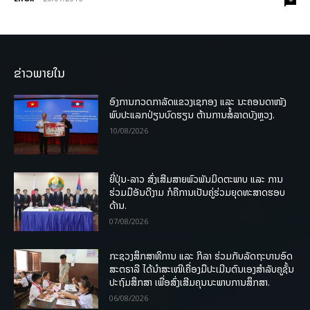
ຂ່າວພາຍໃນ
ອົງການກວດກາລັດແຂວງເຊກອງ ແລະ ນະຄອນດາໜັງ
ພົບປະແລກປ່ຽນບົດຮຽນ ຕ້ານການສໍ້ລາດບັງຫຼວງ.
10/08/2026
ຍີ່ປຸ່ນ-ລາວ ສົ່ງເສີມສາຍພົວພັນມິດຕະພາບ ແລະ ການ
ຮ່ວມມືອັນດີງາມ ກໍຄືການເປັນຄູ່ຮ່ວມຍຸດທະສາດຮອບ
ດ້ານ.
07/08/2026
ກະຊວງສຶກສາທິການ ແລະ ກິລາ ຮ່ວມກັບລັດຖະບານອົດ
ສະຕຣາລີ ໄດ້ນຳສະເໜີເຄື່ອງມືປະເມີນຕົນເອງສຳລັບຄູຊັ້ນ
ປະຖົມສຶກສາ ເພື່ອສົ່ງເສີມຄຸນນະພາບການສຶກສາ.
06/08/2026