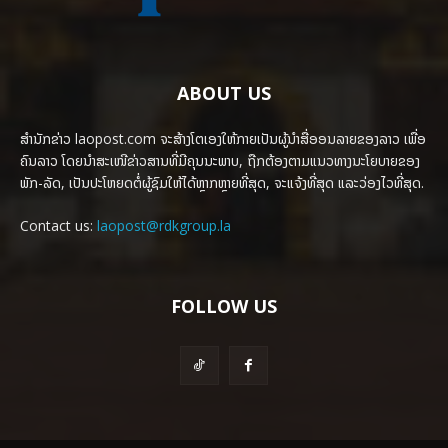
ABOUT US
ສຳນັກຂ່າວ laopost.com ຈະສ້າງໂຕເອງໃຫ້ກາຍເປັນຜູ້ນຳສື່ອອນລາຍຂອງລາວ ເພື່ອ
ຄົນລາວ ໂດຍນຳສະເໜີຂ່າວສານທີ່ມີຄຸນນະພາບ, ຖືກຕ້ອງຕາມແນວທາງນະໂຍບາຍຂອງ
ພັກ-ລັດ, ເປັນປະໂຫຍດຕໍ່ຜູ້ຊົມໃຫ້ໄດ້ຫຼາກຫຼາຍທີ່ສຸດ, ຈະແຈ້ງທີ່ສຸດ ແລະວ່ອງໄວທີ່ສຸດ.
Contact us:
laopost@rdkgroup.la
FOLLOW US