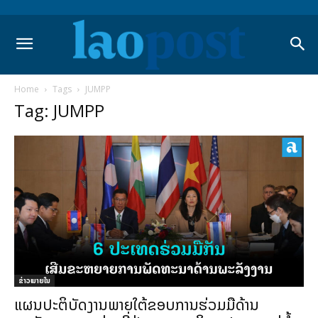
Home
Tags
JUMPP
Tag: JUMPP
ຂ່າວພາຍ​ໃນ
ແຜນປະຕິບັດງານພາຍໃຕ້ຂອບການຮ່ວມມືດ້ານ