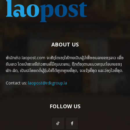
ABOUT US
ສຳນັກຂ່າວ laopost.com ຈະສ້າງໂຕເອງໃຫ້ກາຍເປັນຜູ້ນຳສື່ອອນລາຍຂອງລາວ ເພື່ອ
ຄົນລາວ ໂດຍນຳສະເໜີຂ່າວສານທີ່ມີຄຸນນະພາບ, ຖືກຕ້ອງຕາມແນວທາງນະໂຍບາຍຂອງ
ພັກ-ລັດ, ເປັນປະໂຫຍດຕໍ່ຜູ້ຊົມໃຫ້ໄດ້ຫຼາກຫຼາຍທີ່ສຸດ, ຈະແຈ້ງທີ່ສຸດ ແລະວ່ອງໄວທີ່ສຸດ.
Contact us:
laopost@rdkgroup.la
FOLLOW US