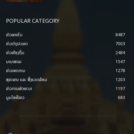
POPULAR CATEGORY
ຂ່າວພາຍ​ໃນ
8487
ຂ່າວຕ່າງປະເທດ
7003
ຂ່າວທ້ອງຖິ່ນ
2484
ນານາສາລະ
1547
ຂ່າວເຫດການ
1278
ສຸຂະພາບ ແລະ ສີ່ງແວດລ້ອມ
1203
ຂ່າວການພັດທະນາ
1197
ມູມໄອທີລາວ
683