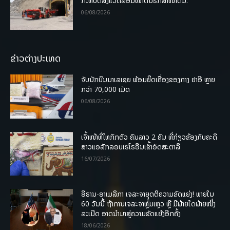
ກະທົບຕໍ່ສິ່ງແວດລ້ອມໜ້າດິນຮັກສາໜ້າດິນ.
06/08/2026
ຂ່າວຕ່າງປະເທດ
ຈັບນັກບິນມາເລເຊຍ ພ້ອມຍຶດເຄື່ອງຂອງກາງ ຢາອີ ຫຼາຍ
ກວ່າ 70,000 ເມັດ
06/08/2026
ເຈົ້າໜ້າທີ່ໄທກັກຕົວ ຄົນລາວ 2 ຄົນ ທີ່ກ່ຽວຂ້ອງກັບຄະດີ
ສາວແອລັກລອບເຮໂຣອີນເຂົ້າອົດສະຕາລີ
16/07/2026
ອີຣານ-ອາເມລິກາ ເຈລະຈາຍຸດຕິຄວາມຂັດແຍ່ງ! ພາຍໃນ
60 ວັນນີ້ ຖ້າການເຈລະຈາຫຼົ້ມເຫຼວ ຫຼື ມີຝ່າຍໃດຝ່າຍໜຶ່ງ
ລະເມີດ ອາດນໍາມາສູ່ຄວາມຂັດແຍ້ງອີກຄັ້ງ
18/06/2026