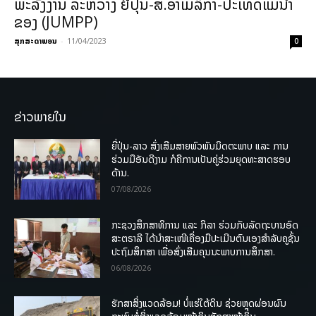
ພະລັງງານ ລະຫວ່າງ ຍີ່ປຸ່ນ-ສ.ອາເມລິກາ-ປະເທດແມ່ນໍ້າ
ຂອງ (JUMPP)
ສຸກສະດາພອນ
-
11/04/2023
0
ຂ່າວພາຍໃນ
ຍີ່ປຸ່ນ-ລາວ ສົ່ງເສີມສາຍພົວພັນມິດຕະພາບ ແລະ ການ
ຮ່ວມມືອັນດີງາມ ກໍຄືການເປັນຄູ່ຮ່ວມຍຸດທະສາດຮອບ
ດ້ານ.
07/08/2026
ກະຊວງສຶກສາທິການ ແລະ ກິລາ ຮ່ວມກັບລັດຖະບານອົດ
ສະຕຣາລີ ໄດ້ນຳສະເໜີເຄື່ອງມືປະເມີນຕົນເອງສຳລັບຄູຊັ້ນ
ປະຖົມສຶກສາ ເພື່ອສົ່ງເສີມຄຸນນະພາບການສຶກສາ.
06/08/2026
ຮັກສາສິ່ງແວດລ້ອມ! ບໍ່ແຮ່ໃຕ້ດິນ ຊ່ວຍຫຼຸດຜ່ອນຜົນ