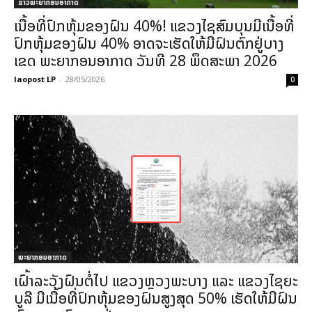
ຂ່າວພະຍາກອນອາກາດ
ເນື້ອທີ່ປົກຫຸ້ມຂອງຝົນ 40%! ແຂວງໄຊສົມບຸນມີເນື້ອທີ່
ປົກຫຸ້ມຂອງຝົນ 40% ອາດຈະເຮັດໃຫ້ມີຝົນຕົກຢູ່ບາງ
ເຂດ ພະຍາກອນອາກາດ ວັນທີ 28 ພຶດສະພາ 2026
laopost LP
-
28/05/2026
0
ພະຍາກອນອາກາດ
ເຝົ້າລະວັງຝົນຕໍ່ໄປ ແຂວງຫຼວງພະບາງ ແລະ ແຂວງໄຊຍະ
ບູລີ ມີເນື້ອທີ່ປົກຫຸ້ມຂອງຝົນສູງສຸດ 50% ເຮັດໃຫ້ມີຝົນ