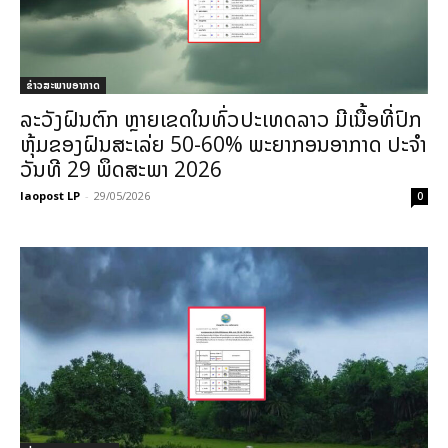
ຂ່າວສະພາບອາກາດ
ລະວັງຝົນຕົກ ຫຼາຍເຂດໃນທົ່ວປະເທດລາວ ມີເນື້ອທີ່ປົກ
ຫຸ້ມຂອງຝົນສະເລ່ຍ 50-60% ພະຍາກອນອາກາດ ປະຈໍາ
ວັນທີ 29 ພຶດສະພາ 2026
laopost LP
-
29/05/2026
0