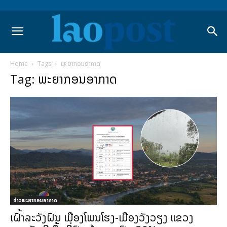
Home
Tags
ພະຍາກອນອາກາດ
Tag: ພະຍາກອນອາກາດ
ຂ່າວພະຍາກອນອາກາດ
ເຝົ້າລະວັງຝົນ ເມືອງໂພນໂຮງ-ເມືອງວັງວຽງ ແຂວງ