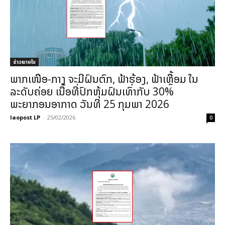
ຂ່າວພາຍ​ໃນ
ພາກເໜືອ-ກາງ ຈະມີຝົນຕົກ, ຟ້າຮ້ອງ, ຟ້າເຫຼື້ອມ ໃນ
ລະດັບຄ່ອຍ ເນື້ອທີ່ປົກຫຸ້ມຝົນເທົ່າກັບ 30%
ພະຍາກອນອາກາດ ວັນທີ 25 ກຸມພາ 2026
laopost LP
-
25/02/2026
0