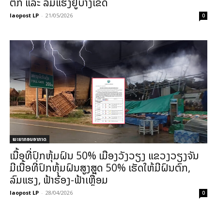
ຕົກ ແລະ ລົມແຮງຢູ່ບາງເຂດ
laopost LP
-
21/05/2026
0
ພະຍາກອນອາກາດ
ເນື້ອທີ່ປົກຫຸ້ມຝົນ 50% ເມືອງວັງວຽງ ແຂວງວຽງຈັນ
ມີເນື້ອທີ່ປົກຫຸ້ມຝົນສູງສຸດ 50% ເຮັດໃຫ້ມີຝົນຕົກ,
ລົມແຮງ, ຟ້າຮ້ອງ-ຟ້າເຫຼື້ອມ
laopost LP
-
28/04/2026
0