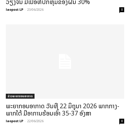
ວຽງຈັນ ມີເນື້ອທີ່ປົກຫຸ້ມຂອງຝົນ 30%
laopost LP
-
23/06/2026
0
ຂ່າວພະຍາກອນອາກາດ
ພະຍາກອນອາກາດ ວັນທີ 22 ມິຖຸນາ 2026 ພາກກາງ-
ພາກໃຕ້ ມີອາການຮ້ອນເອົ້າ 35-37 ອົງສາ
laopost LP
-
22/06/2026
0