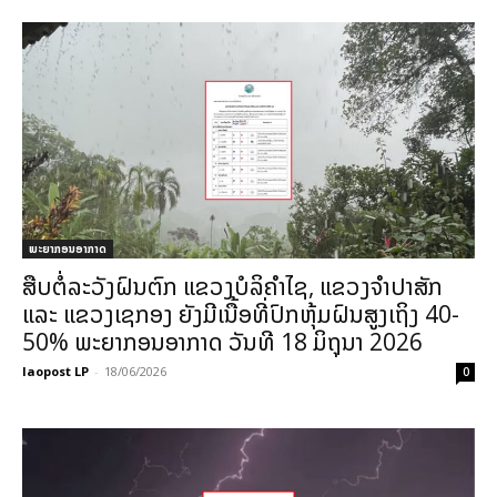
ພະຍາກອນອາກາດ
ສືບຕໍ່ລະວັງຝົນຕົກ ແຂວງບໍລິຄໍາໄຊ, ແຂວງຈໍາປາສັກ
ແລະ ແຂວງເຊກອງ ຍັງມີເນື້ອທີ່ປົກຫຸ້ມຝົນສູງເຖິງ 40-
50% ພະຍາກອນອາກາດ ວັນທີ 18 ມິຖຸນາ 2026
laopost LP
-
18/06/2026
0