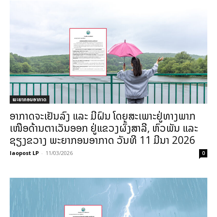
ພະຍາກອນອາກາດ
ອາກາດຈະເຢັນລົງ ແລະ ມີຝົນ ໂດຍສະເພາະຢູ່ທາງພາກ
ເໜືອດ້ານຕາເວັນອອກ ຢູ່ແຂວງຜົ້ງສາລີ, ຫົວພັນ ແລະ
ຊຽງຂວາງ ພະຍາກອນອາກາດ ວັນທີ 11 ມີນາ 2026
laopost LP
-
11/03/2026
0