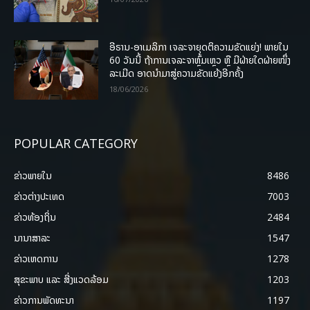
ອີຣານ-ອາເມລິກາ ເຈລະຈາຍຸດຕິຄວາມຂັດແຍ່ງ! ພາຍໃນ
60 ວັນນີ້ ຖ້າການເຈລະຈາຫຼົ້ມເຫຼວ ຫຼື ມີຝ່າຍໃດຝ່າຍໜຶ່ງ
ລະເມີດ ອາດນໍາມາສູ່ຄວາມຂັດແຍ້ງອີກຄັ້ງ
18/06/2026
POPULAR CATEGORY
ຂ່າວພາຍ​ໃນ
8486
ຂ່າວຕ່າງປະເທດ
7003
ຂ່າວທ້ອງຖິ່ນ
2484
ນານາສາລະ
1547
ຂ່າວເຫດການ
1278
ສຸຂະພາບ ແລະ ສີ່ງແວດລ້ອມ
1203
ຂ່າວການພັດທະນາ
1197