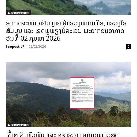
ພະຍາກອນອາກາດ
ອາກາດຈະໜາວເຢັນຫຼາຍ ຢູ່ແຂວງພາກເໜືອ, ແຂວງໄຊ
ສົມບູນ ແລະ ເຂດພູພຽງບໍລະເວນ ພະຍາກອນອາກາດ
ວັນທີ 02 ກຸມພາ 2026
laopost LP
-
02/02/2026
0
ພະຍາກອນອາກາດ
ຜົ້ງສາລີ, ຫົວພັນ ແລະ ຊຽງຂວາງ ອາກາດໜາວສຸດ