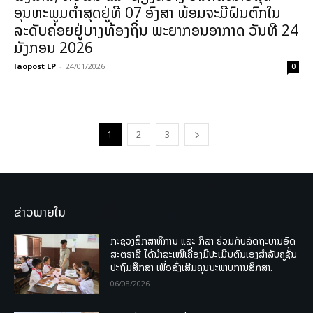
ອຸນຫະພູມຕໍ່າສຸດຢູ່ທີ 07 ອົງສາ ພ້ອມຈະມີຝົນຕົກໃນ
ລະດັບຄ່ອຍຢູ່ບາງທ້ອງຖິ່ນ ພະຍາກອນອາກາດ ວັນທີ 24
ມັງກອນ 2026
laopost LP
-
24/01/2026
0
1
2
3
ຂ່າວພາຍໃນ
ກະຊວງສຶກສາທິການ ແລະ ກິລາ ຮ່ວມກັບລັດຖະບານອົດ
ສະຕຣາລີ ໄດ້ນຳສະເໜີເຄື່ອງມືປະເມີນຕົນເອງສຳລັບຄູຊັ້ນ
ປະຖົມສຶກສາ ເພື່ອສົ່ງເສີມຄຸນນະພາບການສຶກສາ.
06/08/2026