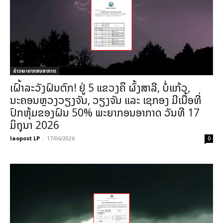
ຂ່າວພະຍາກອນອາກາດ
ເຝົ້າລະວັງຝົນຕົກ! ຢູ່ 5 ແຂວງຄຶ ຜົ້ງສາລີ, ບໍ່ແກ້ວ,
ນະຄອນຫຼວງວຽງຈັນ, ວຽງຈັນ ແລະ ເຊກອງ ມີເນື້ອທີ່
ປົກຫຸ້ມຂອງຝົນ 50% ພະຍາກອນອາກາດ ວັນທີ 17
ມິຖຸນາ 2026
laopost LP
-
17/06/2026
0