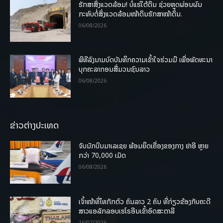
ຮັກສາສິ່ງແວດລ້ອມ! ບໍ່ແຮ່ໃຕ້ດິນ ຊ່ວຍຫຼຸດຜ່ອນຜົນ
ກະທົບຕໍ່ສິ່ງແວດລ້ອມໜ້າດິນຮັກສາໜ້າດິນ.
06/08/2026
ພິທີລົງນາມບົດບັນທຶກຄວາມເຂົ້າໃຈຮ່ວມມື ເພື່ອພັດທະນາ
ບຸກຄະລາກອນສື່ມວນຊົນລາວ
06/08/2026
ຂ່າວຕ່າງປະເທດ
ຈັບນັກບິນມາເລເຊຍ ພ້ອມຍຶດເຄື່ອງຂອງກາງ ຢາອີ ຫຼາຍ
ກວ່າ 70,000 ເມັດ
06/08/2026
ເຈົ້າໜ້າທີ່ໄທກັກຕົວ ຄົນລາວ 2 ຄົນ ທີ່ກ່ຽວຂ້ອງກັບຄະດີ
ສາວແອລັກລອບເຮໂຣອີນເຂົ້າອົດສະຕາລີ
16/07/2026