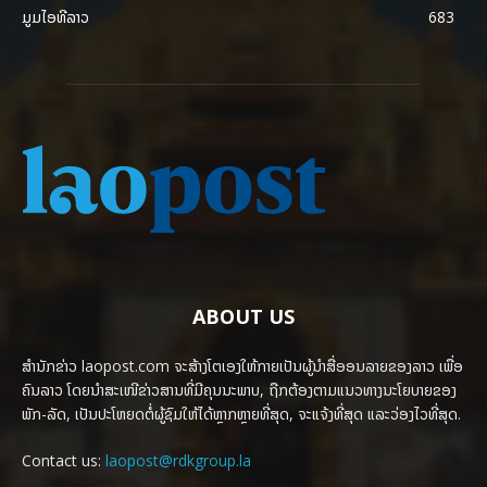
ມູມໄອທີລາວ
683
ABOUT US
ສຳນັກຂ່າວ laopost.com ຈະສ້າງໂຕເອງໃຫ້ກາຍເປັນຜູ້ນຳສື່ອອນລາຍຂອງລາວ ເພື່ອ
ຄົນລາວ ໂດຍນຳສະເໜີຂ່າວສານທີ່ມີຄຸນນະພາບ, ຖືກຕ້ອງຕາມແນວທາງນະໂຍບາຍຂອງ
ພັກ-ລັດ, ເປັນປະໂຫຍດຕໍ່ຜູ້ຊົມໃຫ້ໄດ້ຫຼາກຫຼາຍທີ່ສຸດ, ຈະແຈ້ງທີ່ສຸດ ແລະວ່ອງໄວທີ່ສຸດ.
Contact us:
laopost@rdkgroup.la