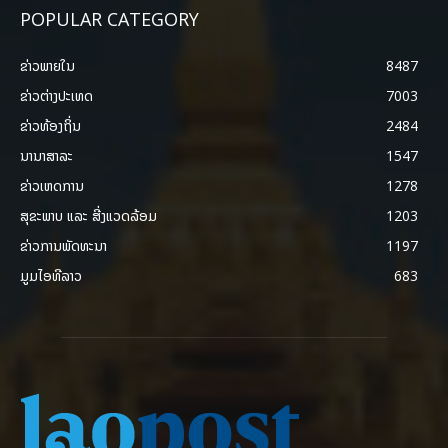
POPULAR CATEGORY
ຂ່າວພາຍ​ໃນ
8487
ຂ່າວຕ່າງປະເທດ
7003
ຂ່າວທ້ອງຖິ່ນ
2484
ນານາສາລະ
1547
ຂ່າວເຫດການ
1278
ສຸຂະພາບ ແລະ ສີ່ງແວດລ້ອມ
1203
ຂ່າວການພັດທະນາ
1197
ມູມໄອທີລາວ
683