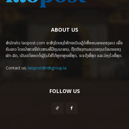
ABOUT US
ສຳນັກຂ່າວ laopost.com ຈະສ້າງໂຕເອງໃຫ້ກາຍເປັນຜູ້ນຳສື່ອອນລາຍຂອງລາວ ເພື່ອ
ຄົນລາວ ໂດຍນຳສະເໜີຂ່າວສານທີ່ມີຄຸນນະພາບ, ຖືກຕ້ອງຕາມແນວທາງນະໂຍບາຍຂອງ
ພັກ-ລັດ, ເປັນປະໂຫຍດຕໍ່ຜູ້ຊົມໃຫ້ໄດ້ຫຼາກຫຼາຍທີ່ສຸດ, ຈະແຈ້ງທີ່ສຸດ ແລະວ່ອງໄວທີ່ສຸດ.
Contact us:
laopost@rdkgroup.la
FOLLOW US