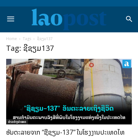
Home
Tags
ຊີຊຽມ137
Tag: ຊີຊຽມ137
ຂ່າວຕ່າງປະເທດ
ອັນຕະລາຍຈາກ “ຊີຊຽມ-137” ໃນໂຮງງານປະເທດໄທ