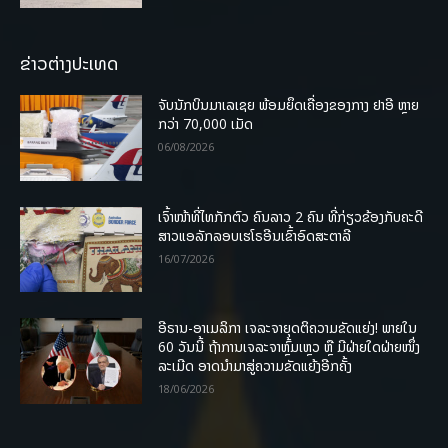
ຂ່າວຕ່າງປະເທດ
ຈັບນັກບິນມາເລເຊຍ ພ້ອມຍຶດເຄື່ອງຂອງກາງ ຢາອີ ຫຼາຍ
ກວ່າ 70,000 ເມັດ
06/08/2026
ເຈົ້າໜ້າທີ່ໄທກັກຕົວ ຄົນລາວ 2 ຄົນ ທີ່ກ່ຽວຂ້ອງກັບຄະດີ
ສາວແອລັກລອບເຮໂຣອີນເຂົ້າອົດສະຕາລີ
16/07/2026
ອີຣານ-ອາເມລິກາ ເຈລະຈາຍຸດຕິຄວາມຂັດແຍ່ງ! ພາຍໃນ
60 ວັນນີ້ ຖ້າການເຈລະຈາຫຼົ້ມເຫຼວ ຫຼື ມີຝ່າຍໃດຝ່າຍໜຶ່ງ
ລະເມີດ ອາດນໍາມາສູ່ຄວາມຂັດແຍ້ງອີກຄັ້ງ
18/06/2026