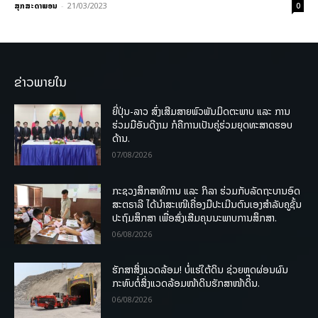
ສຸກສະດາພອນ
-
21/03/2023
0
ຂ່າວພາຍໃນ
ຍີ່ປຸ່ນ-ລາວ ສົ່ງເສີມສາຍພົວພັນມິດຕະພາບ ແລະ ການ
ຮ່ວມມືອັນດີງາມ ກໍຄືການເປັນຄູ່ຮ່ວມຍຸດທະສາດຮອບ
ດ້ານ.
07/08/2026
ກະຊວງສຶກສາທິການ ແລະ ກິລາ ຮ່ວມກັບລັດຖະບານອົດ
ສະຕຣາລີ ໄດ້ນຳສະເໜີເຄື່ອງມືປະເມີນຕົນເອງສຳລັບຄູຊັ້ນ
ປະຖົມສຶກສາ ເພື່ອສົ່ງເສີມຄຸນນະພາບການສຶກສາ.
06/08/2026
ຮັກສາສິ່ງແວດລ້ອມ! ບໍ່ແຮ່ໃຕ້ດິນ ຊ່ວຍຫຼຸດຜ່ອນຜົນ
ກະທົບຕໍ່ສິ່ງແວດລ້ອມໜ້າດິນຮັກສາໜ້າດິນ.
06/08/2026