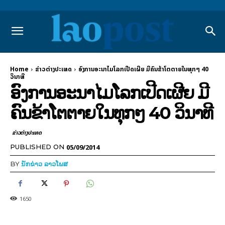
Home
ຂ່າວຕ່າງປະເທດ
ອົງການອະນາໄມໂລກເປີດເຜີຍ ມີຄົນຂ້າໂຕຕາຍໃນທຸກໆ 40
ວິນາທີ
ອົງການອະນາໄມໂລກເປີດເຜີຍ ມີ
ຄົນຂ້າໂຕຕາຍໃນທຸກໆ 40 ວິນາທີ
ຂ່າວຕ່າງປະເທດ
05/09/2014
PUBLISHED ON
BY
ນັກຂ່າວ ລາວໂພສ
1650