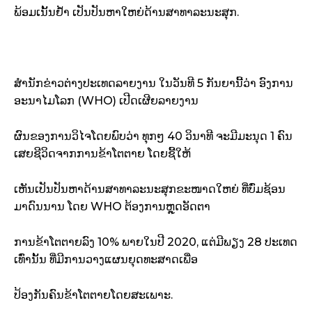
ພ້ອມເນັ້ນຢ້ຳ ເປັນປັນຫາໃຫຍ່ດ້ານສາທາລະນະສຸກ.
ສຳນັກຂ່າວຕ່າງປະເທດລາຍງານ ໃນວັນທີ 5 ກັນຍານີ້ວ່າ ອົງການ
ອະນາໄມໂລກ (WHO) ເປີດເຜີຍລາຍງານ
ຜົນຂອງການວິໄຈໂດຍພົບວ່າ ທຸກໆ 40 ວິນາທີ ຈະມີມະນຸດ 1 ຄົນ
ເສຍຊີວິດຈາກການຂ້າໂຕຕາຍ ໂດຍຊີ້ໃຫ້
ເຫັນເປັນປັນຫາດ້ານສາທາລະນະສຸກຂະໜາດໃຫຍ່ ທີ່ບົ່ມຊ້ອນ
ມາດົນນານ ໂດຍ WHO ຕ້ອງການຫຼຸດອັດຕາ
ການຂ້າໂຕຕາຍລົງ 10% ພາຍໃນປີ 2020, ແຕ່ມີພຽງ 28 ປະເທດ
ເທົ່ານັ້ນ ທີ່ມີການວາງແຜນຍຸດທະສາດເພື່ອ
ປ້ອງກັນຄົນຂ້າໂຕຕາຍໂດຍສະເພາະ.