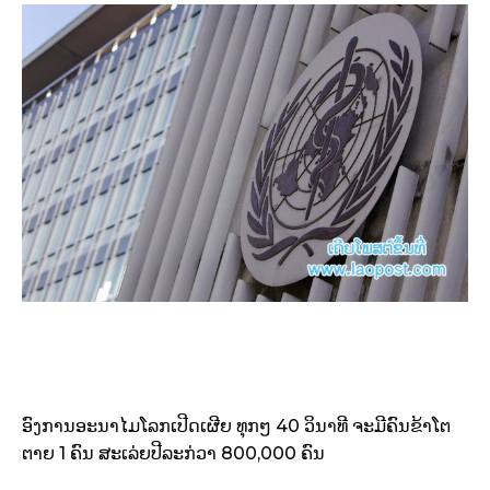
ອົງການອະນາໄມໂລກເປີດເຜີຍ ທຸກໆ 40 ວິນາທີ ຈະມີຄົນຂ້າໂຕ
ຕາຍ 1 ຄົນ ສະເລ່ຍປີລະກ່ວາ 800,000 ຄົນ