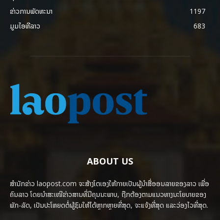
ຂ່າວການພັດທະນາ
1197
ມູມໄອທີລາວ
683
ABOUT US
ສຳນັກຂ່າວ laopost.com ຈະສ້າງໂຕເອງໃຫ້ກາຍເປັນຜູ້ນຳສື່ອອນລາຍຂອງລາວ ເພື່ອ
ຄົນລາວ ໂດຍນຳສະເໜີຂ່າວສານທີ່ມີຄຸນນະພາບ, ຖືກຕ້ອງຕາມແນວທາງນະໂຍບາຍຂອງ
ພັກ-ລັດ, ເປັນປະໂຫຍດຕໍ່ຜູ້ຊົມໃຫ້ໄດ້ຫຼາກຫຼາຍທີ່ສຸດ, ຈະແຈ້ງທີ່ສຸດ ແລະວ່ອງໄວທີ່ສຸດ.