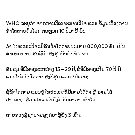
WHO ລະບຸວ່າ ຈາກການວິເຄາະການວິໄຈ ແລະ ຂໍ້ມູນເລື່ອງການ
ຂ້າໂຕຕາຍທົ່ວໂລກ ຕະຫຼອດ 10 ປີມານີ້ ພົບ
ວ່າ ໃນແຕ່ລະປີຈະມີຄົນຂ້າໂຕຕາຍປະມານ 800,000 ຄົນ ເປັນ
ສາເຫດການເສຍຊີວິດສູງສຸດອັນດັບທີ 2 ຂອງ
ຄົນໜຸ່ມທີ່ມີອາຍຸລະຫວ່າງ 15 – 29 ປີ, ຜູ້ທີ່ມີອາຍຸເກີນ 70 ປີ ມີ
ແນວໂນ້ມຂ້າໂຕຕາຍສູງທີ່ສຸດ ແລະ 3/4 ຂອງ
ຜູ້ຂ້າໂຕຕາຍ ແມ່ນຢູ່ໃນປະເທດທີ່ມີລາຍໄດ້ຕ່ຳ ຫຼື ລາຍໄດ້
ປານກາງ, ສ່ວນປະເທດທີ່ຮັ່ງມີ ອັດຕາການຂ້າໂຕ
ຕາຍຂອງຜູ້ຊາຍຈະສູງກ່ວາຜູ້ຍິງ 3 ເທົ່າ.