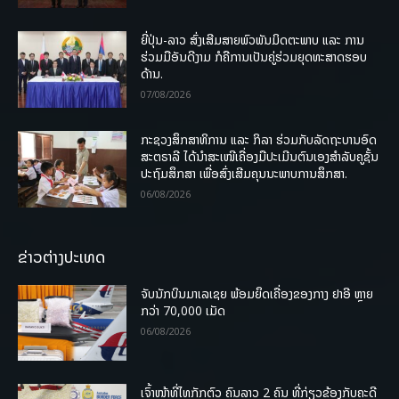
ຍີ່ປຸ່ນ-ລາວ ສົ່ງເສີມສາຍພົວພັນມິດຕະພາບ ແລະ ການ
ຮ່ວມມືອັນດີງາມ ກໍຄືການເປັນຄູ່ຮ່ວມຍຸດທະສາດຮອບ
ດ້ານ.
07/08/2026
ກະຊວງສຶກສາທິການ ແລະ ກິລາ ຮ່ວມກັບລັດຖະບານອົດ
ສະຕຣາລີ ໄດ້ນຳສະເໜີເຄື່ອງມືປະເມີນຕົນເອງສຳລັບຄູຊັ້ນ
ປະຖົມສຶກສາ ເພື່ອສົ່ງເສີມຄຸນນະພາບການສຶກສາ.
06/08/2026
ຂ່າວຕ່າງປະເທດ
ຈັບນັກບິນມາເລເຊຍ ພ້ອມຍຶດເຄື່ອງຂອງກາງ ຢາອີ ຫຼາຍ
ກວ່າ 70,000 ເມັດ
06/08/2026
ເຈົ້າໜ້າທີ່ໄທກັກຕົວ ຄົນລາວ 2 ຄົນ ທີ່ກ່ຽວຂ້ອງກັບຄະດີ