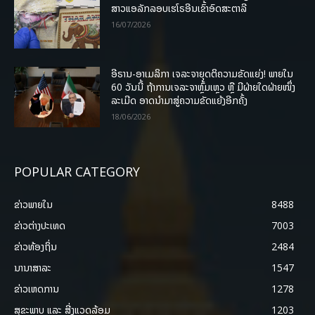
ສາວແອລັກລອບເຮໂຣອີນເຂົ້າອົດສະຕາລີ
16/07/2026
ອີຣານ-ອາເມລິກາ ເຈລະຈາຍຸດຕິຄວາມຂັດແຍ່ງ! ພາຍໃນ
60 ວັນນີ້ ຖ້າການເຈລະຈາຫຼົ້ມເຫຼວ ຫຼື ມີຝ່າຍໃດຝ່າຍໜຶ່ງ
ລະເມີດ ອາດນໍາມາສູ່ຄວາມຂັດແຍ້ງອີກຄັ້ງ
18/06/2026
POPULAR CATEGORY
ຂ່າວພາຍ​ໃນ
8488
ຂ່າວຕ່າງປະເທດ
7003
ຂ່າວທ້ອງຖິ່ນ
2484
ນານາສາລະ
1547
ຂ່າວເຫດການ
1278
ສຸຂະພາບ ແລະ ສີ່ງແວດລ້ອມ
1203