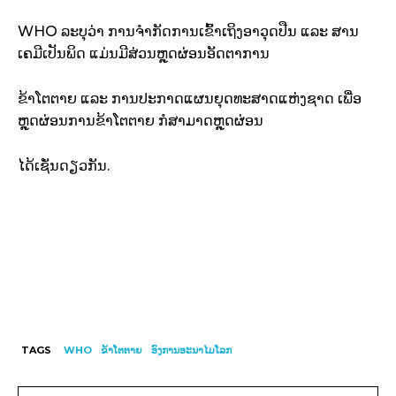
WHO ລະບຸວ່າ ການຈຳກັດການເຂົ້າເຖິງອາວຸດປືນ ແລະ ສານ
ເຄມີເປັນພິດ ແມ່ນມີສ່ວນຫຼຸດຜ່ອນອັດຕາການ
ຂ້າໂຕຕາຍ ແລະ ການປະກາດແຜນຍຸດທະສາດແຫ່ງຊາດ ເພື່ອ
ຫຼຸດຜ່ອນການຂ້າໂຕຕາຍ ກໍສາມາດຫຼຸດຜ່ອນ
ໄດ້ເຊັ່ນດຽວກັນ.
TAGS
WHO
ຂ້າໂຕຕາຍ
ອົງການອະນາໄມໂລກ