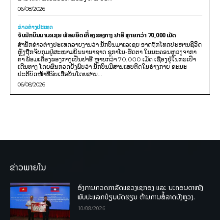
06/08/2026
ຂ່າວຕ່າງປະເທດ
ຈັບນັກບິນມາເລເຊຍ ພ້ອມຍຶດເຄື່ອງຂອງກາງ ຢາອີ ຫຼາຍກວ່າ 70,000 ເມັດ
ສຳນັກຂ່າວຕ່າງປະເທດລາຍງານວ່າ ນັກບິນມາເລເຊຍ ອາດຖືກໂທດປະຫານຊີວິດ
ຫຼັງຖືກຈັບກຸມຢູ່ສະໜາມບິນນານາຊາດ ຊູກາໂນ-ຮັດຕາ ໃນນະຄອນຫຼວງຈາກາ
ຕາ ພ້ອມເຄື່ອງຂອງກາງເປັນຢາອີ ຫຼາຍກວ່າ 70,000 ເມັດ ເຊື່ອງຢູ່ໃນກະເປົາ
ເດີນທາງ ໂດຍຜົນກວດຍັງພົບວ່າ ນັກບິນມີສານເສບຕິດໃນຮ່າງກາຍ ຂະນະ
ປະຕິບັດໜ້າທີ່ຂັບເຮືອບິນໂດຍສານ...
06/08/2026
ຂ່າວພາຍໃນ
ອົງການກວດກາລັດແຂວງເຊກອງ ແລະ ນະຄອນດາໜັງ
ພົບປະແລກປ່ຽນບົດຮຽນ ຕ້ານການສໍ້ລາດບັງຫຼວງ.
10/08/2026