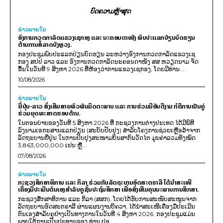
ບົດຄວາມຫຼ້າສຸດ
ຂ່າວພາຍ​ໃນ
ອົງການກວດກາລັດແຂວງເຊກອງ ແລະ ນະຄອນດາໜັງ ພົບປະແລກປ່ຽນບົດຮຽນ
ຕ້ານການສໍ້ລາດບັງຫຼວງ.
ກອງປະຊຸມພົບປະແລກປ່ຽນບົດຮຽນ ລະຫວ່າງອົງການກວດກາລັດແຂວງເຊ
ກອງ ສປປ ລາວ ແລະ ອົງການກວດກາລັດນະຄອນດາໜັງ ສສ ຫວຽດນາມ ຈັດ
ຂຶ້ນໃນວັນທີ 9 ສິງຫາ 2026 ທີ່ຫ້ອງວ່າການແຂວງເຊກອງ, ໂດຍມີທ່ານ...
10/08/2026
ຂ່າວພາຍ​ໃນ
ຍີ່ປຸ່ນ-ລາວ ສົ່ງເສີມສາຍພົວພັນມິດຕະພາບ ແລະ ການຮ່ວມມືອັນດີງາມ ກໍຄືການເປັນຄູ່
ຮ່ວມຍຸດທະສາດຮອບດ້ານ.
ໃນຕອນບ່າຍຂອງວັນທີ 5 ສິງຫາ 2026 ທີ່ ກະຊວງການຕ່າງປະເທດ ໄດ້ມີພິທີ
ລົງນາມເອກະສານແລກປ່ຽນ (ສະບັບປັບປຸງ) ສໍາລັບໂຄງການຊ່ວຍເຫຼືອລ້າຈາກ
ລັດຖະບານຍີ່ປຸ່ນ ໃນການປັບປຸງສະໜາມບິນສາກົນວັດໄຕ ມູນຄ່າລວມທັງໝົດ
3,863,000,000 ເຢນ ຫຼື...
07/08/2026
ຂ່າວພາຍ​ໃນ
ກະຊວງສຶກສາທິການ ແລະ ກິລາ ຮ່ວມກັບລັດຖະບານອົດສະຕຣາລີ ໄດ້ນຳສະເໜີ
ເຄື່ອງມືປະເມີນຕົນເອງສຳລັບຄູຊັ້ນປະຖົມສຶກສາ ເພື່ອສົ່ງເສີມຄຸນນະພາບການສຶກສາ.
ກະຊວງສຶກສາທິການ ແລະ ກິລາ (ສສກ), ໂດຍໄດ້ຮັບການສະໜັບສະໜູນຈາກ
ລັດຖະບານອົດສະຕຣາລີ ຜ່ານແຜນງານບີຄວາ, ໄດ້ນຳສະເໜີເຄື່ອງມືປະເມີນ
ຕົນເອງສຳລັບຄູຢ່າງເປັນທາງການໃນວັນທີ 4 ສິງຫາ 2026. ກອງປະຊຸມແມ່ນ
ພາຍໃຕ້ການເປັນປະທານຂອງ ທ່ານ ປອ...