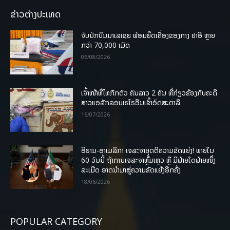
ຂ່າວຕ່າງປະເທດ
ຈັບນັກບິນມາເລເຊຍ ພ້ອມຍຶດເຄື່ອງຂອງກາງ ຢາອີ ຫຼາຍ
ກວ່າ 70,000 ເມັດ
06/08/2026
ເຈົ້າໜ້າທີ່ໄທກັກຕົວ ຄົນລາວ 2 ຄົນ ທີ່ກ່ຽວຂ້ອງກັບຄະດີ
ສາວແອລັກລອບເຮໂຣອີນເຂົ້າອົດສະຕາລີ
16/07/2026
ອີຣານ-ອາເມລິກາ ເຈລະຈາຍຸດຕິຄວາມຂັດແຍ່ງ! ພາຍໃນ
60 ວັນນີ້ ຖ້າການເຈລະຈາຫຼົ້ມເຫຼວ ຫຼື ມີຝ່າຍໃດຝ່າຍໜຶ່ງ
ລະເມີດ ອາດນໍາມາສູ່ຄວາມຂັດແຍ້ງອີກຄັ້ງ
18/06/2026
POPULAR CATEGORY