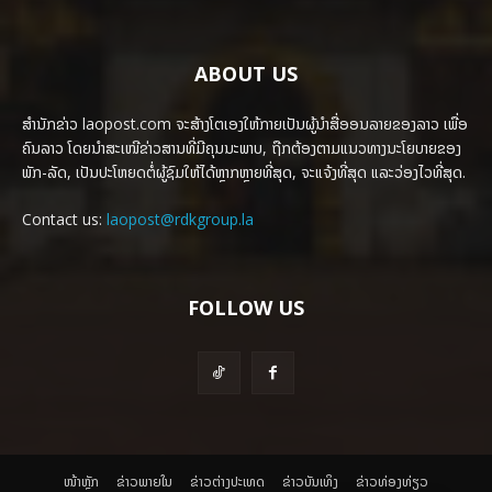
ABOUT US
ສຳນັກຂ່າວ laopost.com ຈະສ້າງໂຕເອງໃຫ້ກາຍເປັນຜູ້ນຳສື່ອອນລາຍຂອງລາວ ເພື່ອ
ຄົນລາວ ໂດຍນຳສະເໜີຂ່າວສານທີ່ມີຄຸນນະພາບ, ຖືກຕ້ອງຕາມແນວທາງນະໂຍບາຍຂອງ
ພັກ-ລັດ, ເປັນປະໂຫຍດຕໍ່ຜູ້ຊົມໃຫ້ໄດ້ຫຼາກຫຼາຍທີ່ສຸດ, ຈະແຈ້ງທີ່ສຸດ ແລະວ່ອງໄວທີ່ສຸດ.
Contact us:
laopost@rdkgroup.la
FOLLOW US
ໜ້າຫຼັກ
ຂ່າວພາຍ​ໃນ
ຂ່າວຕ່າງປະເທດ
​ຂ່າວບັນເທິງ
​ຂ່າວທ່ອງທ່ຽວ