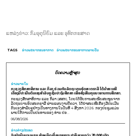
ແຫລ່ງຂ່າວ: ກົມອຸຕຸນິຍົມ ແລະ ອຸທົກກະສາດ
TAGS
ຂ່າວພະຍາກອນອາກາດ
ຂ່າວພະຍາກອນອາກາດລາຍວັນ
ບົດຄວາມຫຼ້າສຸດ
ຂ່າວພາຍ​ໃນ
ກະຊວງສຶກສາທິການ ແລະ ກິລາ ຮ່ວມກັບລັດຖະບານອົດສະຕຣາລີ ໄດ້ນຳສະເໜີ
ເຄື່ອງມືປະເມີນຕົນເອງສຳລັບຄູຊັ້ນປະຖົມສຶກສາ ເພື່ອສົ່ງເສີມຄຸນນະພາບການສຶກສາ.
ກະຊວງສຶກສາທິການ ແລະ ກິລາ (ສສກ), ໂດຍໄດ້ຮັບການສະໜັບສະໜູນຈາກ
ລັດຖະບານອົດສະຕຣາລີ ຜ່ານແຜນງານບີຄວາ, ໄດ້ນຳສະເໜີເຄື່ອງມືປະເມີນ
ຕົນເອງສຳລັບຄູຢ່າງເປັນທາງການໃນວັນທີ 4 ສິງຫາ 2026. ກອງປະຊຸມແມ່ນ
ພາຍໃຕ້ການເປັນປະທານຂອງ ທ່ານ ປອ...
06/08/2026
ຂ່າວຕ່າງປະເທດ
ຈັບນັກບິນມາເລເຊຍ ພ້ອມຍຶດເຄື່ອງຂອງກາງ ຢາອີ ຫຼາຍກວ່າ 70,000 ເມັດ