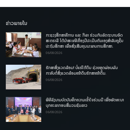
ຂ່າວພາຍໃນ
ກະຊວງສຶກສາທິການ ແລະ ກິລາ ຮ່ວມກັບລັດຖະບານອົດ
ສະຕຣາລີ ໄດ້ນຳສະເໜີເຄື່ອງມືປະເມີນຕົນເອງສຳລັບຄູຊັ້ນ
ປະຖົມສຶກສາ ເພື່ອສົ່ງເສີມຄຸນນະພາບການສຶກສາ.
06/08/2026
ຮັກສາສິ່ງແວດລ້ອມ! ບໍ່ແຮ່ໃຕ້ດິນ ຊ່ວຍຫຼຸດຜ່ອນຜົນ
ກະທົບຕໍ່ສິ່ງແວດລ້ອມໜ້າດິນຮັກສາໜ້າດິນ.
06/08/2026
ພິທີລົງນາມບົດບັນທຶກຄວາມເຂົ້າໃຈຮ່ວມມື ເພື່ອພັດທະນາ
ບຸກຄະລາກອນສື່ມວນຊົນລາວ
06/08/2026