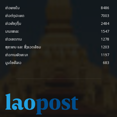
ຂ່າວພາຍ​ໃນ
8486
ຂ່າວຕ່າງປະເທດ
7003
ຂ່າວທ້ອງຖິ່ນ
2484
ນານາສາລະ
1547
ຂ່າວເຫດການ
1278
ສຸຂະພາບ ແລະ ສີ່ງແວດລ້ອມ
1203
ຂ່າວການພັດທະນາ
1197
ມູມໄອທີລາວ
683