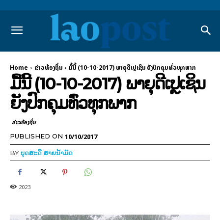
Home
ຂ່າວທ້ອງຖິ່ນ
ມື້ນີ້ (10-10-2017) ພາຍຸດີເປຼເຊິນ ຍັງປົກຄຸມທົ່ວທຸກພາກ
ມື້ນີ້ (10-10-2017) ພາຍຸດີເປຼເຊິນ
ຍັງປົກຄຸມທົ່ວທຸກພາກ
ຂ່າວທ້ອງຖິ່ນ
10/10/2017
PUBLISHED ON
BY
ບຸດສະດີ ສາຍນ້ຳມັດ
2023