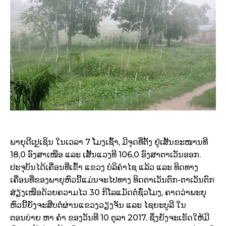
ພາຍຸດີເປຼເຊິນ ໃນເວລາ 7 ໂມງເຊົ້າ, ມີຈຸດທີ່ຕັ້ງ ຢູ່ເສັ້ນຂະໜານທີ
18,0 ອົງສາເໜືອ ແລະ ເສັ້ນແວງທີ 106,0 ອົງສາຕາເວັນອອກ.
ປະຈຸບັນໄດ້ເຄື່ອນທີ່ເຂົ້າ ແຂວງ ບໍລິຄຳໄຊ ແລ້ວ ແລະ ທິດທາງ
ເຄື່ອນທີ່ຂອງພາຍຸຫົວນີ້ແມ່ນຈະໄປທາງ ທິດຕາເວັນຕົກ-ຕາເວັນຕົກ
ສ່ຽງເໜືອດ້ວຍຄວາມໄວ 30 ກິໂລແມັດຕໍ່ຊົ່ວໂມງ, ຄາດວ່າພະຍຸ
ຫົວນີ້ຍັງຈະສືບຕໍ່ຜ່ານແຂວງວຽງຈັນ ແລະ ໄຊຍະບູລີ ໃນ
ຕອນບ່າຍ ຫາ ຄ່ຳ ຂອງວັນທີ 10 ຕຸລາ 2017. ຊຶ່ງຍັງຈະເຮັດໃຫ້ມີ