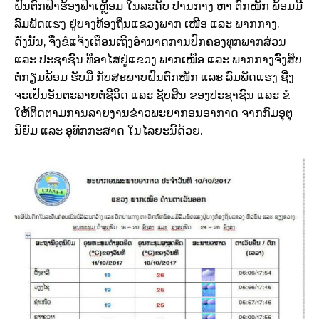
ຝົນຕົກຟ້າຮ້ອງຟ້າເຫຼຶ້ອມ ໃນລະດັບ ປານກາງ ຫາ ຕົກໜັກ ພ້ອມມີ
ລົມພັດແຮງ ຢູ່ບາງທ້ອງຖິ່ນແຂວງພາກ ເໜືອ ແລະ ພາກກາງ.
ດັ່ງນັ້ນ, ຈຶ່ງຂໍແຈ້ງເຕືອນເຖິງອຳນາດການປົກຄອງທຸກພາກສ່ວນ
ແລະ ປະຊາຊົນ ທີ່ອາໄສຢູ່ແຂວງ ພາກເໜືອ ແລະ ພາກກາງຈົ່ງສືບ
ຕໍ່ກຽມພ້ອມ ຮັບມື ກັບສະພາບຝົນຕົກໜັກ ແລະ ລົມພັດແຮງ ຊື່ງ
ຈະເປັນອັນຕະລາຍຕໍ່ຊີວິດ ແລະ ຊັບສິນ ຂອງປະຊາຊົນ ແລະ ຂໍ
ໃຫ້ຕິດຕາມການລາຍງານຂ່າວພະຍາກອນອາກາດ ຈາກກົມອຸຕຸ
ນິຍົມ ແລະ ອຸທົກກະສາດ ໃນໄລຍະນີ້ດ້ວຍ.