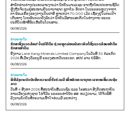
ສຳນັກຂ່າວຕ່າງປະເທດລາຍງານວ່າ ນັກບິນມາເລເຊຍ ອາດຖືກໂທດປະຫານຊີວິດ
ຫຼັງຖືກຈັບກຸມຢູ່ສະໜາມບິນນານາຊາດ ຊູກາໂນ-ຮັດຕາ ໃນນະຄອນຫຼວງຈາກາ
ຕາ ພ້ອມເຄື່ອງຂອງກາງເປັນຢາອີ ຫຼາຍກວ່າ 70,000 ເມັດ ເຊື່ອງຢູ່ໃນກະເປົາ
ເດີນທາງ ໂດຍຜົນກວດຍັງພົບວ່າ ນັກບິນມີສານເສບຕິດໃນຮ່າງກາຍ ຂະນະ
ປະຕິບັດໜ້າທີ່ຂັບເຮືອບິນໂດຍສານ...
06/08/2026
ຂ່າວພາຍ​ໃນ
ຮັກສາສິ່ງແວດລ້ອມ! ບໍ່ແຮ່ໃຕ້ດິນ ຊ່ວຍຫຼຸດຜ່ອນຜົນກະທົບຕໍ່ສິ່ງແວດລ້ອມໜ້າດິນ
ຮັກສາໜ້າດິນ.
ອີງຕາມ Lane Xang Minerals Limited Companyໃນວັນທີ 30 ກໍລະກົດ
2026 ທີ່ເມືອງວິລະບູລີ ແຂວງສະຫວັນນະເຂດ, ສປປ ລາວ ບໍລິສັດ...
06/08/2026
ຂ່າວພາຍ​ໃນ
ພິທີລົງນາມບົດບັນທຶກຄວາມເຂົ້າໃຈຮ່ວມມື ເພື່ອພັດທະນາບຸກຄະລາກອນສື່ມວນຊົນ
ລາວ
ວັນທີ 4 ສິງຫາ 2026 ທີ່ສະຖາບັນສື່ມວນຊົນ ແລະ ໂຄສະນາ ສັງກັດສະຖາບັນ
ການເມືອງແຫ່ງຊາດ ໂຮ່ຈິມິນ ນະຄອນຮ່າໂນ້ຍ ສສ. ຫວຽດນາມ, ໄດ້ຈັດພິທີ
ລົງນາມບົດບັນທຶກຄວາມເຂົ້າໃຈຮ່ວມມື ລະຫວ່າງ...
06/08/2026