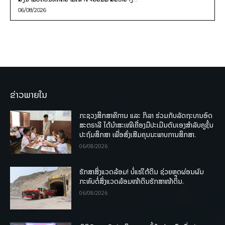
06/08/2026
ຂ່າວພາຍໃນ
ກະຊວງສຶກສາທິການ ແລະ ກິລາ ຮ່ວມກັບລັດຖະບານອົດ
ສະຕຣາລີ ໄດ້ນຳສະເໜີເຄື່ອງມືປະເມີນຕົນເອງສຳລັບຄູຊັ້ນ
ປະຖົມສຶກສາ ເພື່ອສົ່ງເສີມຄຸນນະພາບການສຶກສາ.
06/08/2026
ຮັກສາສິ່ງແວດລ້ອມ! ບໍ່ແຮ່ໃຕ້ດິນ ຊ່ວຍຫຼຸດຜ່ອນຜົນ
ກະທົບຕໍ່ສິ່ງແວດລ້ອມໜ້າດິນຮັກສາໜ້າດິນ.
06/08/2026