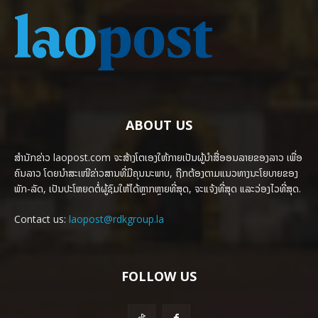
ABOUT US
ສຳນັກຂ່າວ laopost.com ຈະສ້າງໂຕເອງໃຫ້ກາຍເປັນຜູ້ນຳສື່ອອນລາຍຂອງລາວ ເພື່ອ
ຄົນລາວ ໂດຍນຳສະເໜີຂ່າວສານທີ່ມີຄຸນນະພາບ, ຖືກຕ້ອງຕາມແນວທາງນະໂຍບາຍຂອງ
ພັກ-ລັດ, ເປັນປະໂຫຍດຕໍ່ຜູ້ຊົມໃຫ້ໄດ້ຫຼາກຫຼາຍທີ່ສຸດ, ຈະແຈ້ງທີ່ສຸດ ແລະວ່ອງໄວທີ່ສຸດ.
Contact us:
laopost@rdkgroup.la
FOLLOW US