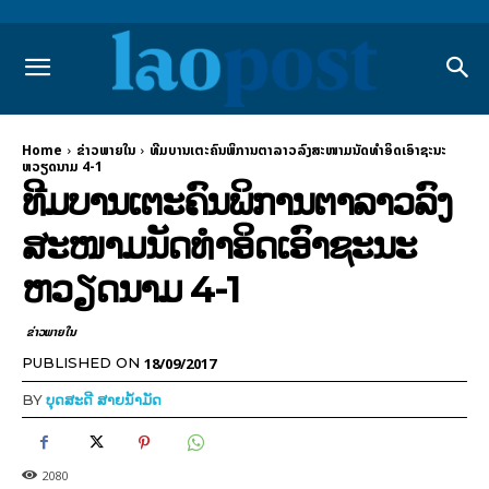
Home
ຂ່າວພາຍ​ໃນ
ທີມບານເຕະຄົນພິການຕາລາວລົງສະໜາມນັດທຳອິດເອົາຊະນະ
ຫວຽດນາມ 4-1
ທີມບານເຕະຄົນພິການຕາລາວລົງ
ສະໜາມນັດທຳອິດເອົາຊະນະ
ຫວຽດນາມ 4-1
ຂ່າວພາຍ​ໃນ
18/09/2017
PUBLISHED ON
BY
ບຸດສະດີ ສາຍນ້ຳມັດ
2080