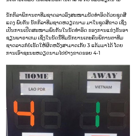
ນັກກິລາພິການຕາທີມຊາດລາວລົງສະໜາມນັດທຳອິດດ້ວຍຊຸດສີ
ແດງ ພົບກັນ ນັກກິລາທີມຊາດຫວຽດນາມ ມາໃນຊຸດສີຂາວ ເຊິ່ງ
ເປັນການເປີດສະໜາມພົບກັນໃນນັດທຳອິດ ຂອງການແຂ່ງຂັນອາ
ຊຽນພາຣາເກມ ເຊິ່ງໃນນັດນີ້ທີມນັກບານເຕະຄົນພິການຕາທີມ
ຊາດລາວກໍ່ບໍ່ເຮັດໃຫ້ຜິດຫວັງສາມາດເກັບ 3 ແຕ້ມມາໄດ້ ໂດຍ
ການເອົາຊະນະຫວຽດນາມໄປຢ່າງຂາດຮອຍ 4-1