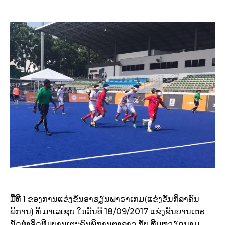
ມື້ທີ 1 ຂອງການແຂ່ງຂັນອາຊຽນພາຣາເກມ(ແຂ່ງຂັນກິລາຄົນ
ພິການ) ທີ່ ມາເລເຊຍ ໃນວັນທີ 18/09/2017 ແຂ່ງຂັນບານເຕະ
ນັດທຳອິດທີມບານເຕະຄົນພິການຕາລາວ ກັບ ທີມຫວຽດນາມ