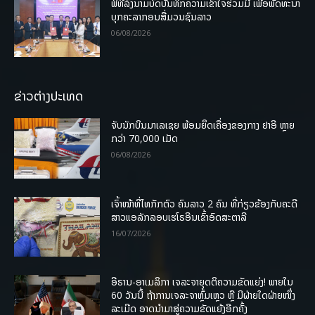
ພິທີລົງນາມບົດບັນທຶກຄວາມເຂົ້າໃຈຮ່ວມມື ເພື່ອພັດທະນາ
ບຸກຄະລາກອນສື່ມວນຊົນລາວ
06/08/2026
ຂ່າວຕ່າງປະເທດ
ຈັບນັກບິນມາເລເຊຍ ພ້ອມຍຶດເຄື່ອງຂອງກາງ ຢາອີ ຫຼາຍ
ກວ່າ 70,000 ເມັດ
06/08/2026
ເຈົ້າໜ້າທີ່ໄທກັກຕົວ ຄົນລາວ 2 ຄົນ ທີ່ກ່ຽວຂ້ອງກັບຄະດີ
ສາວແອລັກລອບເຮໂຣອີນເຂົ້າອົດສະຕາລີ
16/07/2026
ອີຣານ-ອາເມລິກາ ເຈລະຈາຍຸດຕິຄວາມຂັດແຍ່ງ! ພາຍໃນ
60 ວັນນີ້ ຖ້າການເຈລະຈາຫຼົ້ມເຫຼວ ຫຼື ມີຝ່າຍໃດຝ່າຍໜຶ່ງ
ລະເມີດ ອາດນໍາມາສູ່ຄວາມຂັດແຍ້ງອີກຄັ້ງ