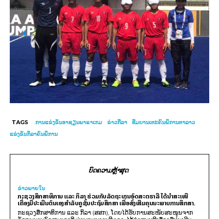
TAGS
ການແຂ່ງຂັນອາຊຽນພາຣາເກມ
ຂ່າວກີລາ
ທີມບານເຕະຄົນພິການຕາລາວ
ແຂ່ງຂັນກິລາຄົນພິການ
ບົດຄວາມຫຼ້າສຸດ
ຂ່າວພາຍ​ໃນ
ກະຊວງສຶກສາທິການ ແລະ ກິລາ ຮ່ວມກັບລັດຖະບານອົດສະຕຣາລີ ໄດ້ນຳສະເໜີ
ເຄື່ອງມືປະເມີນຕົນເອງສຳລັບຄູຊັ້ນປະຖົມສຶກສາ ເພື່ອສົ່ງເສີມຄຸນນະພາບການສຶກສາ.
ກະຊວງສຶກສາທິການ ແລະ ກິລາ (ສສກ), ໂດຍໄດ້ຮັບການສະໜັບສະໜູນຈາກ