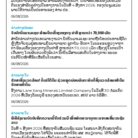
ລັດຖະບານອົດສະຕຣາລີ ຜ່ານແຜນງານບີຄວາ, ໄດ້ນຳສະເໜີເຄື່ອງມືປະເມີນ
ຕົນເອງສຳລັບຄູຢ່າງເປັນທາງການໃນວັນທີ 4 ສິງຫາ 2026. ກອງປະຊຸມແມ່ນ
ພາຍໃຕ້ການເປັນປະທານຂອງ ທ່ານ ປອ...
06/08/2026
ຂ່າວຕ່າງປະເທດ
ຈັບນັກບິນມາເລເຊຍ ພ້ອມຍຶດເຄື່ອງຂອງກາງ ຢາອີ ຫຼາຍກວ່າ 70,000 ເມັດ
ສຳນັກຂ່າວຕ່າງປະເທດລາຍງານວ່າ ນັກບິນມາເລເຊຍ ອາດຖືກໂທດປະຫານຊີວິດ
ຫຼັງຖືກຈັບກຸມຢູ່ສະໜາມບິນນານາຊາດ ຊູກາໂນ-ຮັດຕາ ໃນນະຄອນຫຼວງຈາກາ
ຕາ ພ້ອມເຄື່ອງຂອງກາງເປັນຢາອີ ຫຼາຍກວ່າ 70,000 ເມັດ ເຊື່ອງຢູ່ໃນກະເປົາ
ເດີນທາງ ໂດຍຜົນກວດຍັງພົບວ່າ ນັກບິນມີສານເສບຕິດໃນຮ່າງກາຍ ຂະນະ
ປະຕິບັດໜ້າທີ່ຂັບເຮືອບິນໂດຍສານ...
06/08/2026
ຂ່າວພາຍ​ໃນ
ຮັກສາສິ່ງແວດລ້ອມ! ບໍ່ແຮ່ໃຕ້ດິນ ຊ່ວຍຫຼຸດຜ່ອນຜົນກະທົບຕໍ່ສິ່ງແວດລ້ອມໜ້າດິນ
ຮັກສາໜ້າດິນ.
ອີງຕາມ Lane Xang Minerals Limited Companyໃນວັນທີ 30 ກໍລະກົດ
2026 ທີ່ເມືອງວິລະບູລີ ແຂວງສະຫວັນນະເຂດ, ສປປ ລາວ ບໍລິສັດ...
06/08/2026
ຂ່າວພາຍ​ໃນ
ພິທີລົງນາມບົດບັນທຶກຄວາມເຂົ້າໃຈຮ່ວມມື ເພື່ອພັດທະນາບຸກຄະລາກອນສື່ມວນຊົນ
ລາວ
ວັນທີ 4 ສິງຫາ 2026 ທີ່ສະຖາບັນສື່ມວນຊົນ ແລະ ໂຄສະນາ ສັງກັດສະຖາບັນ
ການເມືອງແຫ່ງຊາດ ໂຮ່ຈິມິນ ນະຄອນຮ່າໂນ້ຍ ສສ. ຫວຽດນາມ, ໄດ້ຈັດພິທີ
ລົງນາມບົດບັນທຶກຄວາມເຂົ້າໃຈຮ່ວມມື ລະຫວ່າງ...