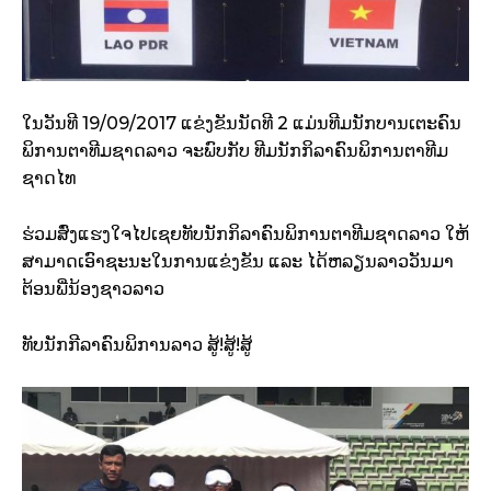
ໃນວັນທີ 19/09/2017 ແຂ່ງຂັນນັດທີ 2 ແມ່ນທີມນັກບານເຕະຄົນ
ພິການຕາທີມຊາດລາວ ຈະພົບກັບ ທີມນັກກິລາຄົນພິການຕາທີມ
ຊາດໄທ
ຮ່ວມສົ່ງແຮງໃຈໄປເຊຍທັບນັກກິລາຄົນພິການຕາທີມຊາດລາວ ໃຫ້
ສາມາດເອົາຊະນະໃນການແຂ່ງຂັນ ແລະ ໄດ້ຫລຽນລາວວັນມາ
ຕ້ອນພີ່ນ້ອງຊາວລາວ
ທັບນັກກີລາຄົນພິການລາວ ສູ້!ສູ້!ສູ້