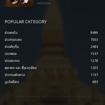
18/06/2026
POPULAR CATEGORY
ຂ່າວພາຍ​ໃນ
8486
ຂ່າວຕ່າງປະເທດ
7003
ຂ່າວທ້ອງຖິ່ນ
2484
ນານາສາລະ
1547
ຂ່າວເຫດການ
1278
ສຸຂະພາບ ແລະ ສີ່ງແວດລ້ອມ
1203
ຂ່າວການພັດທະນາ
1197
ມູມໄອທີລາວ
683