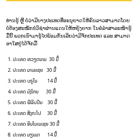
ທ່ານຮູ້ ຫຼື ບໍ່ວ່າມີບາງປະເທດທີ່ອະນຸຍາດໃຫ້ຄົນລາວສາມາດໂດຍ
ບໍ່ຕ້ອງສະໝັກຂໍວິຊ່າຜ່ານແດນໃຫ້ຫຍຸ້ງຍາກ ໃນຄໍລຳສາລະໜ້າຮູ້
ມື້ນີ້ ພວກເຮົາມາຮູ້ໄປພ້ອມກັນເລີຍວ່າມີຈັກປະເທດ ແລະ ສາມາດ
ອາໃສຢູ່ໄດ້ຈັກມື້
ປະເທດ ຫວຽດນາມ 30 ມື້
ປະເທດ ມາເລເຊຍ 30 ມື້
ປະເທດ ບຣູໄນ 14 ມື້
ປະເທດ ມົງໂກນ 30 ມື້
ປະເທດ ຟິລິບປິນ 30 ມື້
ປະເທດ ສິງກະໂປ 30 ມື້
ປະເທດ ອິນໂນເນເຊຍ 30 ມື້
ປະເທດ ມຽນມາ 14 ມື້