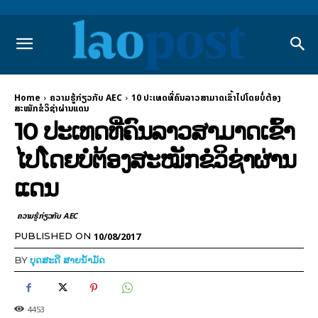
Home
ຄວາມຮູ້ກ່ຽວກັບ AEC
10 ປະເທດທີ່ຄົນລາວສາມາດເຂົ້າໄປໂດຍບໍ່ຕ້ອງ
ສະໝັກຂໍວິຊ່າຜ່ານແດນ
10 ປະເທດທີ່ຄົນລາວສາມາດເຂົ້າ
ໄປໂດຍບໍ່ຕ້ອງສະໝັກຂໍວິຊ່າຜ່ານ
ແດນ
ຄວາມຮູ້ກ່ຽວກັບ AEC
10/08/2017
PUBLISHED ON
BY
ບຸດສະດີ ສາຍນ້ຳມັດ
4453