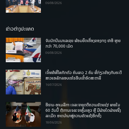
06/08/2026
ຂ່າວຕ່າງປະເທດ
ຈັບນັກບິນມາເລເຊຍ ພ້ອມຍຶດເຄື່ອງຂອງກາງ ຢາອີ ຫຼາຍ
ກວ່າ 70,000 ເມັດ
06/08/2026
ເຈົ້າໜ້າທີ່ໄທກັກຕົວ ຄົນລາວ 2 ຄົນ ທີ່ກ່ຽວຂ້ອງກັບຄະດີ
ສາວແອລັກລອບເຮໂຣອີນເຂົ້າອົດສະຕາລີ
16/07/2026
ອີຣານ-ອາເມລິກາ ເຈລະຈາຍຸດຕິຄວາມຂັດແຍ່ງ! ພາຍໃນ
60 ວັນນີ້ ຖ້າການເຈລະຈາຫຼົ້ມເຫຼວ ຫຼື ມີຝ່າຍໃດຝ່າຍໜຶ່ງ
ລະເມີດ ອາດນໍາມາສູ່ຄວາມຂັດແຍ້ງອີກຄັ້ງ
18/06/2026