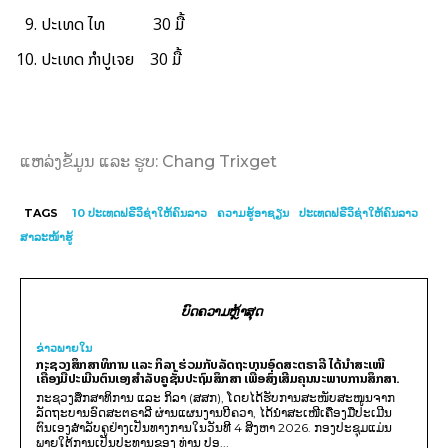
ປະເທດ ໄທ 30 ມື້
ປະເທດ ກຳປູເຈຍ 30 ມື້
ແຫລ່ງຂໍ້ມູນ ແລະ ຮູບ: Chang Trixget
TAGS
10 ປະເທດຟຣີວິຊ່າໃຫ້ຄົນລາວ
ຄວາມຮູ້ອາຊຽນ
ປະເທດຟຣີວິຊ່າໃຫ້ຄົນລາວ
ສາລະໜ້າຮູ້
ບົດຄວາມຫຼ້າສຸດ
ຂ່າວພາຍ​ໃນ
ກະຊວງສຶກສາທິການ ແລະ ກິລາ ຮ່ວມກັບລັດຖະບານອົດສະຕຣາລີ ໄດ້ນຳສະເໜີ
ເຄື່ອງມືປະເມີນຕົນເອງສຳລັບຄູຊັ້ນປະຖົມສຶກສາ ເພື່ອສົ່ງເສີມຄຸນນະພາບການສຶກສາ.
ກະຊວງສຶກສາທິການ ແລະ ກິລາ (ສສກ), ໂດຍໄດ້ຮັບການສະໜັບສະໜູນຈາກ
ລັດຖະບານອົດສະຕຣາລີ ຜ່ານແຜນງານບີຄວາ, ໄດ້ນຳສະເໜີເຄື່ອງມືປະເມີນ
ຕົນເອງສຳລັບຄູຢ່າງເປັນທາງການໃນວັນທີ 4 ສິງຫາ 2026. ກອງປະຊຸມແມ່ນ
ພາຍໃຕ້ການເປັນປະທານຂອງ ທ່ານ ປອ...