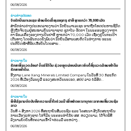
06/08/2026
ຂ່າວຕ່າງປະເທດ
ຈັບນັກບິນມາເລເຊຍ ພ້ອມຍຶດເຄື່ອງຂອງກາງ ຢາອີ ຫຼາຍກວ່າ 70,000 ເມັດ
ສຳນັກຂ່າວຕ່າງປະເທດລາຍງານວ່າ ນັກບິນມາເລເຊຍ ອາດຖືກໂທດປະຫານຊີວິດ
ຫຼັງຖືກຈັບກຸມຢູ່ສະໜາມບິນນານາຊາດ ຊູກາໂນ-ຮັດຕາ ໃນນະຄອນຫຼວງຈາກາ
ຕາ ພ້ອມເຄື່ອງຂອງກາງເປັນຢາອີ ຫຼາຍກວ່າ 70,000 ເມັດ ເຊື່ອງຢູ່ໃນກະເປົາ
ເດີນທາງ ໂດຍຜົນກວດຍັງພົບວ່າ ນັກບິນມີສານເສບຕິດໃນຮ່າງກາຍ ຂະນະ
ປະຕິບັດໜ້າທີ່ຂັບເຮືອບິນໂດຍສານ...
06/08/2026
ຂ່າວພາຍ​ໃນ
ຮັກສາສິ່ງແວດລ້ອມ! ບໍ່ແຮ່ໃຕ້ດິນ ຊ່ວຍຫຼຸດຜ່ອນຜົນກະທົບຕໍ່ສິ່ງແວດລ້ອມໜ້າດິນ
ຮັກສາໜ້າດິນ.
ອີງຕາມ Lane Xang Minerals Limited Companyໃນວັນທີ 30 ກໍລະກົດ
2026 ທີ່ເມືອງວິລະບູລີ ແຂວງສະຫວັນນະເຂດ, ສປປ ລາວ ບໍລິສັດ...
06/08/2026
ຂ່າວພາຍ​ໃນ
ພິທີລົງນາມບົດບັນທຶກຄວາມເຂົ້າໃຈຮ່ວມມື ເພື່ອພັດທະນາບຸກຄະລາກອນສື່ມວນຊົນ
ລາວ
ວັນທີ 4 ສິງຫາ 2026 ທີ່ສະຖາບັນສື່ມວນຊົນ ແລະ ໂຄສະນາ ສັງກັດສະຖາບັນ
ການເມືອງແຫ່ງຊາດ ໂຮ່ຈິມິນ ນະຄອນຮ່າໂນ້ຍ ສສ. ຫວຽດນາມ, ໄດ້ຈັດພິທີ
ລົງນາມບົດບັນທຶກຄວາມເຂົ້າໃຈຮ່ວມມື ລະຫວ່າງ...
06/08/2026