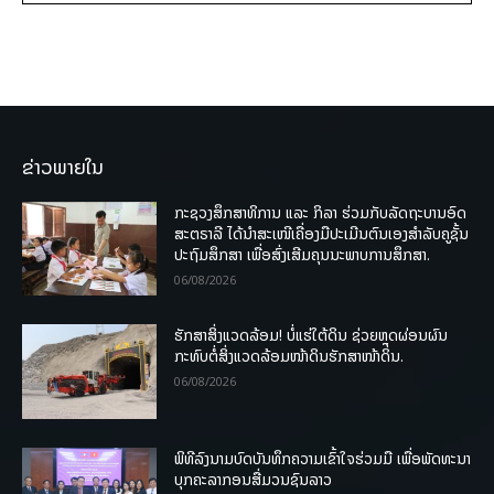
ຂ່າວພາຍໃນ
ກະຊວງສຶກສາທິການ ແລະ ກິລາ ຮ່ວມກັບລັດຖະບານອົດ
ສະຕຣາລີ ໄດ້ນຳສະເໜີເຄື່ອງມືປະເມີນຕົນເອງສຳລັບຄູຊັ້ນ
ປະຖົມສຶກສາ ເພື່ອສົ່ງເສີມຄຸນນະພາບການສຶກສາ.
06/08/2026
ຮັກສາສິ່ງແວດລ້ອມ! ບໍ່ແຮ່ໃຕ້ດິນ ຊ່ວຍຫຼຸດຜ່ອນຜົນ
ກະທົບຕໍ່ສິ່ງແວດລ້ອມໜ້າດິນຮັກສາໜ້າດິນ.
06/08/2026
ພິທີລົງນາມບົດບັນທຶກຄວາມເຂົ້າໃຈຮ່ວມມື ເພື່ອພັດທະນາ
ບຸກຄະລາກອນສື່ມວນຊົນລາວ