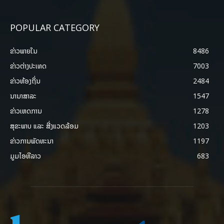
POPULAR CATEGORY
ຂ່າວພາຍ​ໃນ
8486
ຂ່າວຕ່າງປະເທດ
7003
ຂ່າວທ້ອງຖິ່ນ
2484
ນານາສາລະ
1547
ຂ່າວເຫດການ
1278
ສຸຂະພາບ ແລະ ສີ່ງແວດລ້ອມ
1203
ຂ່າວການພັດທະນາ
1197
ມູມໄອທີລາວ
683