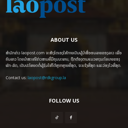
ABOUT US
ສຳນັກຂ່າວ laopost.com ຈະສ້າງໂຕເອງໃຫ້ກາຍເປັນຜູ້ນຳສື່ອອນລາຍຂອງລາວ ເພື່ອ
ຄົນລາວ ໂດຍນຳສະເໜີຂ່າວສານທີ່ມີຄຸນນະພາບ, ຖືກຕ້ອງຕາມແນວທາງນະໂຍບາຍຂອງ
ພັກ-ລັດ, ເປັນປະໂຫຍດຕໍ່ຜູ້ຊົມໃຫ້ໄດ້ຫຼາກຫຼາຍທີ່ສຸດ, ຈະແຈ້ງທີ່ສຸດ ແລະວ່ອງໄວທີ່ສຸດ.
Contact us:
laopost@rdkgroup.la
FOLLOW US