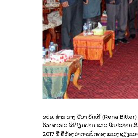
ຂປລ. ທ່ານ ນາງ
ຣີນາ
ບິດເຕີ (Rena Bitte
ດ້ວຍຄະນະ ໄດ້ຢ້ຽມຢາມ ແລະ ພົບປະທ່ານ
ສ
2017 ນີ້
ທີ່ຫ້ອງວ່າການປົກຄອງແຂວງຊຽງຂວາ