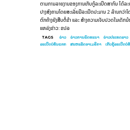
ຕາມການລາຍງານຂອງການເກັບກູ້ລະເບີດສາກົນ ໄດ້ລະ
ປາງສົງຄາມໂດຍສະເລັ່ຍມີລະເບີດປະມານ 2 ລ້ານກວ່າໂຕນ
ຕົກຄ້າງຍັງສືບຕໍ່ຂ້າ ແລະ ສ້າງຄວາມເຈັບປວດໃນເດັກນ້
ແຫລ່ງຂ່າວ: ຂປລ
TAGS
ຂ່າວ
ຂ່າວການພັດທະນາ
ຂ່າວປະເທດລາວ
ລະເບີດບໍ່ທັນແຕກ
ສະຫະລັດອາເມຣິກາ
ເກັບກູ້ລະເບີດ