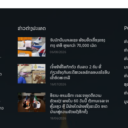
ຂ່າວຕ່າງປະເທດ
P
ຈັບນັກບິນມາເລເຊຍ ພ້ອມຍຶດເຄື່ອງຂອງ
ຂ່
ກາງ ຢາອີ ຫຼາຍກວ່າ 70,000 ເມັດ
ຂ່
06/08/2026
.
ຂ່
ເຈົ້າໜ້າທີ່ໄທກັກຕົວ ຄົນລາວ 2 ຄົນ ທີ່
ນາ
ກ່ຽວຂ້ອງກັບຄະດີສາວແອລັກລອບເຮໂຣອີນ
ຸດ
ຂ່
ເຂົ້າອົດສະຕາລີ
ສຸ
16/07/2026
ຂ່
ອີຣານ-ອາເມລິກາ ເຈລະຈາຍຸດຕິຄວາມ
ຂັດແຍ່ງ! ພາຍໃນ 60 ວັນນີ້ ຖ້າການເຈລະຈາ
ມູ
ື
ຫຼົ້ມເຫຼວ ຫຼື ມີຝ່າຍໃດຝ່າຍໜຶ່ງລະເມີດ ອາດ
ລາວ
ນໍາມາສູ່ຄວາມຂັດແຍ້ງອີກຄັ້ງ
18/06/2026