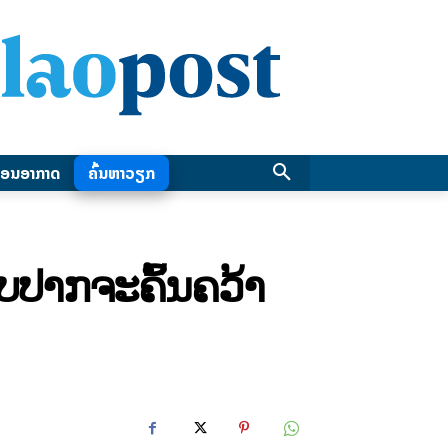
ອນອາກາດ
ຄົ້ນຫາວຽກ
ບປາກຈະຄົ້ນຄວ້າ