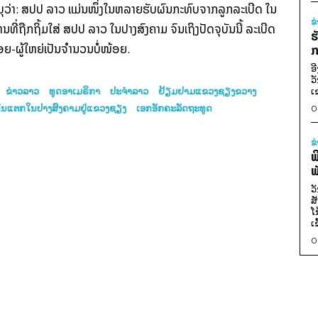
ບຸວ່າ: ສປປ ລາວ ແມ່ນໜຶ່ງໃນຫລາຍຮັບຜົນກະທົບຈາກລູກລະເບີດ ໃນ
ຂ
ທີ່ຖືກຖິ້ມໃສ່ ສປປ ລາວ ໃນປາງສົງຄາມ ຈົນເຖິງປັດຈຸບັນນີ້ ລະເບີດ
ຮ
ອຍ-ຜູ້ໃຫຍ່ເປັນຈໍານວນບໍ່ໜ້ອຍ.
ກ
ອ
ວ
ຂ່າວລາວ
ທູດອາເມຣິກາ
ປະຈຳລາວ
ຢ້ຽມຢາມແຂວງຊຽງຂວາງ
ເ
ບໍ່ທັນແຕກໃນປາງສົງຄາມຢູ່ແຂວງຊຽງ
ເອກ​ອັກ​ຄະ​ລັດ​ຖະ​ທູດ
0
ຂ
ພ
ພ
ວ
ສ
ໂ
ເ
0