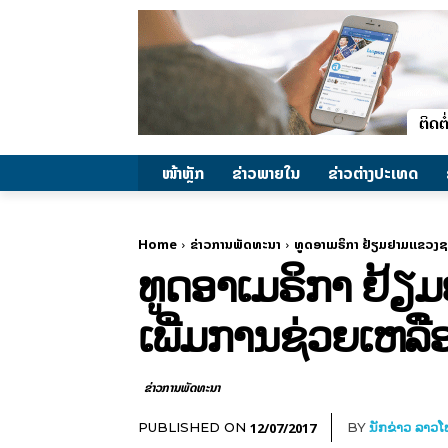
ໜ້າຫຼັກ
ຂ່າວພາຍ​ໃນ
ຂ່າວຕ່າງປະເທດ
Home
ຂ່າວການພັດທະນາ
ທູດອາເມຣິກາ ຢ້ຽມຢາມແຂວງຊຽງ
ທູດອາເມຣິກາ ຢ້ຽ
ເພີ່ມການຊ່ວຍເຫລືອ 
ຂ່າວການພັດທະນາ
12/07/2017
PUBLISHED ON
BY
ນັກຂ່າວ ລາວ