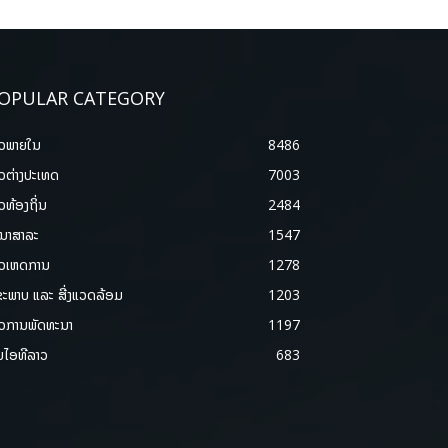
OPULAR CATEGORY
າວພາຍ​ໃນ
8486
າວຕ່າງປະເທດ
7003
າວທ້ອງຖິ່ນ
2484
ນາສາລະ
1547
າວເຫດການ
1278
ຂະພາບ ແລະ ສີ່ງແວດລ້ອມ
1203
າວການພັດທະນາ
1197
ມໄອທີລາວ
683