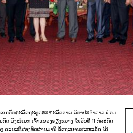
r) ເອກອັກຄະລັດຖະທູດສະຫະລັດອາເມລິກາປະຈໍາລາວ
ພ້ອມ
ົມກົດ
ມັງໜໍ່ເມກ
ເຈົ້າແຂວງຊຽງຂວາງ
ໃນວັນທີ 11 ກໍລະກົດ
ງ ຂະນະທີ່ສອງທິດຜ່ານມານີ້ ລັດຖະບານສະຫະລັດ ໄດ້