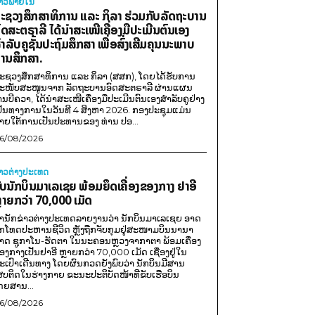
່າວພາຍ​ໃນ
ະຊວງສຶກສາທິການ ແລະ ກິລາ ຮ່ວມກັບລັດຖະບານ
ົດສະຕຣາລີ ໄດ້ນຳສະເໜີເຄື່ອງມືປະເມີນຕົນເອງ
ຳລັບຄູຊັ້ນປະຖົມສຶກສາ ເພື່ອສົ່ງເສີມຄຸນນະພາບ
ານສຶກສາ.
ະຊວງສຶກສາທິການ ແລະ ກິລາ (ສສກ), ໂດຍໄດ້ຮັບການ
ະໜັບສະໜູນຈາກ ລັດຖະບານອົດສະຕຣາລີ ຜ່ານແຜນ
ານບີຄວາ, ໄດ້ນຳສະເໜີເຄື່ອງມືປະເມີນຕົນເອງສຳລັບຄູຢ່າງ
ປັນທາງການໃນວັນທີ 4 ສິງຫາ 2026. ກອງປະຊຸມແມ່ນ
າຍໃຕ້ການເປັນປະທານຂອງ ທ່ານ ປອ...
6/08/2026
່າວຕ່າງປະເທດ
ັບນັກບິນມາເລເຊຍ ພ້ອມຍຶດເຄື່ອງຂອງກາງ ຢາອີ
ຼາຍກວ່າ 70,000 ເມັດ
ຳນັກຂ່າວຕ່າງປະເທດລາຍງານວ່າ ນັກບິນມາເລເຊຍ ອາດ
ືກໂທດປະຫານຊີວິດ ຫຼັງຖືກຈັບກຸມຢູ່ສະໜາມບິນນານາ
າດ ຊູກາໂນ-ຮັດຕາ ໃນນະຄອນຫຼວງຈາກາຕາ ພ້ອມເຄື່ອງ
ອງກາງເປັນຢາອີ ຫຼາຍກວ່າ 70,000 ເມັດ ເຊື່ອງຢູ່ໃນ
ະເປົາເດີນທາງ ໂດຍຜົນກວດຍັງພົບວ່າ ນັກບິນມີສານ
ສບຕິດໃນຮ່າງກາຍ ຂະນະປະຕິບັດໜ້າທີ່ຂັບເຮືອບິນ
ດຍສານ...
6/08/2026