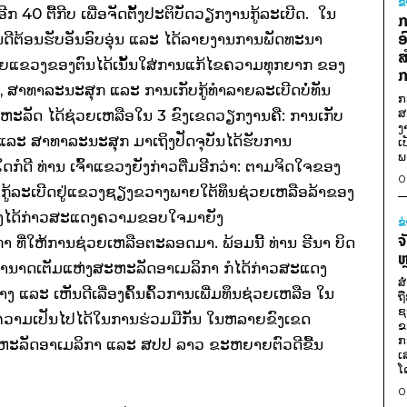
ຂ
 40 ຕື້ກີບ ເພື່ອຈັດຕັ້ງປະຕິບັດວຽກງານກູ້ລະເບີດ. ໃນ
ກ
ອ
ິນດີຕ້ອນຮັບອັນອົບອຸ່ນ ແລະ ໄດ້ລາຍງານການພັດທະນາ
ສ
ຍແຂວງຂອງຕົນໄດ້ເນັ້ນໃສ່ການແກ້ໄຂຄວາມທຸກຍາກ ຂອງ
ກ
, ສາທາລະນະສຸກ
ແລະ
ການເກັບກູ້ທຳລາຍລະເບີດບໍ່ທັນ
ກ
ສ
ະຫະລັດ ໄດ້ຊ່ວຍເຫລືອໃນ 3 ຂົງເຂດວຽກງານຄື:
ການເກັບ
ງ
ແລະ
ສາທາລະນະສຸກ
ມາເຖິງປັດຈຸບັນໄດ້ຮັບການ
ເ
ພ
ໍດີ ທ່ານ ເຈົ້າແຂວງຍັງກ່າວຕື່ມອີກວ່າ: ຕາມຈິດໃຈຂອງ
0
ບກູ້ລະເບີດຢູ່ແຂວງຊຽງຂວາງພາຍໃຕ້ທຶນຊ່ວຍເຫລືອລ້າຂອງ
ງຍັງໄດ້ກ່າວສະແດງຄວາມຂອບໃຈມາຍັງ
ຂ
ຈ
 ທີ່ໃຫ້ການຊ່ວຍເຫລືອຕະລອດມາ. ພ້ອມນີ້ ທ່ານ
ຣີນາ
ບິດ
ຫ
ີອຳນາດເຕັມແຫ່ງສະຫະລັດອາເມລິກາ
ກໍໄດ້ກ່າວສະແດງ
ສ
າງ
ແລະ
ເຫັນດີເລື່ອງຄົ້ນຄົ້ວການເພີ່ມທຶນຊ່ວຍເຫລືອ ໃນ
ຖ
ຊ
ງຄວາມເປັນໄປໄດ້ໃນການຮ່ວມມືກັນ ໃນຫລາຍຂົງເຂດ
ຂ
ກ
ະຫະລັດອາເມລິກາ
ແລະ
ສປປ ລາວ
ຂະຫຍາຍຕົວດີຂື້ນ
ເ
ໂ
0