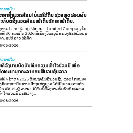
່າວພາຍ​ໃນ
ັກສາສິ່ງແວດລ້ອມ! ບໍ່ແຮ່ໃຕ້ດິນ ຊ່ວຍຫຼຸດຜ່ອນຜົນ
ະທົບຕໍ່ສິ່ງແວດລ້ອມໜ້າດິນຮັກສາໜ້າດິນ.
ີງຕາມ Lane Xang Minerals Limited Companyໃນ
ັນທີ 30 ກໍລະກົດ 2026 ທີ່ເມືອງວິລະບູລີ ແຂວງສະຫວັນນະ
ຂດ, ສປປ ລາວ ບໍລິສັດ...
6/08/2026
່າວພາຍ​ໃນ
ິທີລົງນາມບົດບັນທຶກຄວາມເຂົ້າໃຈຮ່ວມມື ເພື່ອ
ັດທະນາບຸກຄະລາກອນສື່ມວນຊົນລາວ
ັນທີ 4 ສິງຫາ 2026 ທີ່ສະຖາບັນສື່ມວນຊົນ ແລະ ໂຄສະນາ
ັງກັດສະຖາບັນການເມືອງແຫ່ງຊາດ ໂຮ່ຈິມິນ ນະຄອນຮ່າ
ນ້ຍ ສສ. ຫວຽດນາມ, ໄດ້ຈັດພິທີລົງນາມບົດບັນທຶກຄວາມ
ຂົ້າໃຈຮ່ວມມື ລະຫວ່າງ...
6/08/2026