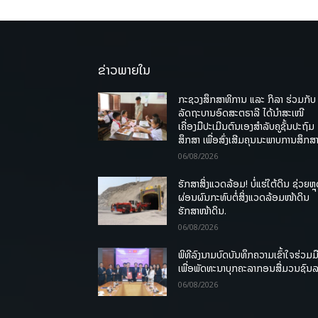
ຂ່າວພາຍໃນ
ກະຊວງສຶກສາທິການ ແລະ ກິລາ ຮ່ວມກັບ
ລັດຖະບານອົດສະຕຣາລີ ໄດ້ນຳສະເໜີ
ເຄື່ອງມືປະເມີນຕົນເອງສຳລັບຄູຊັ້ນປະຖົມ
ສຶກສາ ເພື່ອສົ່ງເສີມຄຸນນະພາບການສຶກສາ
06/08/2026
ຮັກສາສິ່ງແວດລ້ອມ! ບໍ່ແຮ່ໃຕ້ດິນ ຊ່ວຍຫຼ
ຜ່ອນຜົນກະທົບຕໍ່ສິ່ງແວດລ້ອມໜ້າດິນ
ຮັກສາໜ້າດິນ.
06/08/2026
ພິທີລົງນາມບົດບັນທຶກຄວາມເຂົ້າໃຈຮ່ວມມ
ເພື່ອພັດທະນາບຸກຄະລາກອນສື່ມວນຊົນ
06/08/2026