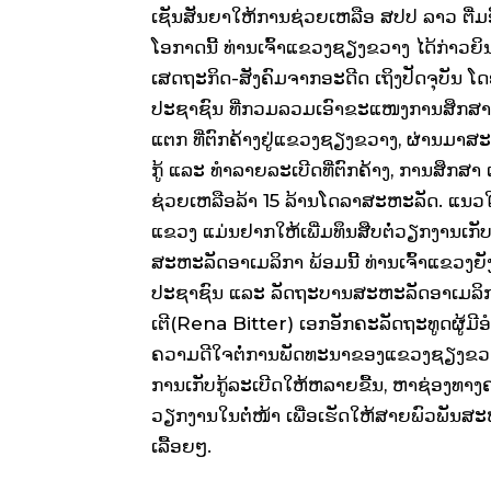
ເຊັນສັນຍາໃຫ້ການຊ່ວຍເຫລືອ ສປປ ລາວ ຕື່ມອີກ
ໂອກາດນີ້ ທ່ານເຈົ້າແຂວງຊຽງຂວາງ ໄດ້ກ່າວຍ
ເສດຖະກິດ-ສັງຄົມຈາກອະດີດ
ເຖິງປັດຈຸບັນ
ໂດ
ປະຊາຊົນ ທີ່ກວມລວມເອົາຂະແໜງການສຶກສາ
ແຕກ ທີ່ຕົກຄ້າງຢູ່ແຂວງຊຽງຂວາງ, ຜ່ານມາສ
ກູ້
ແລະ
ທຳລາຍລະເບີດທີ່ຕົກຄ້າງ, ການສຶກສາ
ຊ່ວຍເຫລືອລ້າ 15 ລ້ານໂດລາສະຫະລັດ. ແນວໃດກ
ແຂວງ ແມ່ນຢາກໃຫ້ເພີ່ມທຶນສືບຕໍ່ວຽກງານເກັ
ສະຫະລັດອາເມລິກາ ພ້ອມນີ້ ທ່ານເຈົ້າແຂວ
ປະຊາຊົນ
ແລະ
ລັດຖະບານສະຫະລັດອາເມລິກາ
ເຕີ(Rena Bitter) ເອກອັກຄະລັດຖະທູດຜູ້ມ
ຄວາມດີໃຈຕໍ່ການພັດທະນາຂອງແຂວງຊຽງຂວ
ການເກັບກູ້ລະເບີດໃຫ້ຫລາຍຂື້ນ, ຫາຊ່ອງທາ
ວຽກງານໃນຕໍ່ໜ້າ
ເພື່ອເຮັດໃຫ້ສາຍພົວພັນສ
ເລື້ອຍໆ.