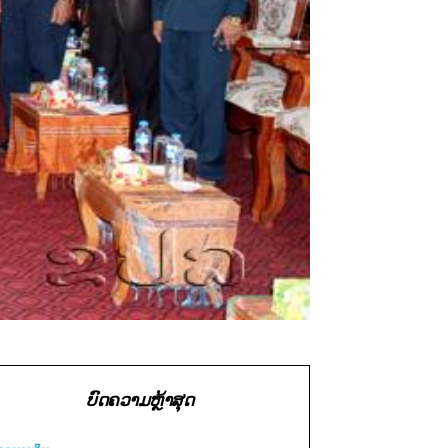
ບົດຄວາມຫຼ້າສຸດ