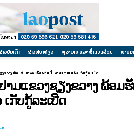
​ຂ່າວບັນເທິງ
​ຂ່າວທ່ອງທ່ຽວ
ສຸຂະພາບ ແລະ ສີ່ງແວດລ້ອມ
ພະຍາກ
ຂວາງ ພ້ອມຮັບປາກຈະຄົ້ນຄວ້າເພີ່ມການຊ່ວຍເຫລືອ ເກັບກູ້ລະເບີດ
ມຢາມແຂວງຊຽງຂວາງ ພ້ອມຮັ
ເກັບກູ້ລະເບີດ
ໂພສ