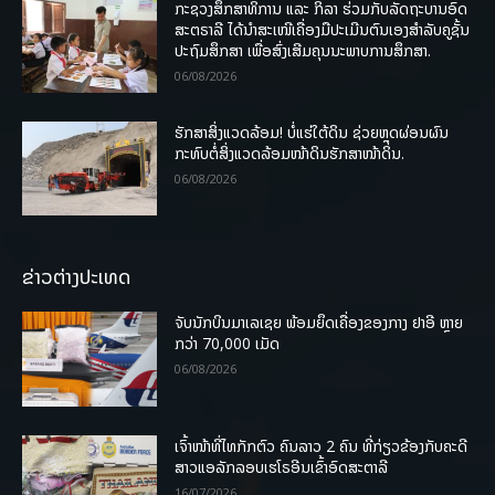
ກະຊວງສຶກສາທິການ ແລະ ກິລາ ຮ່ວມກັບລັດຖະບານອົດ
ສະຕຣາລີ ໄດ້ນຳສະເໜີເຄື່ອງມືປະເມີນຕົນເອງສຳລັບຄູຊັ້ນ
ປະຖົມສຶກສາ ເພື່ອສົ່ງເສີມຄຸນນະພາບການສຶກສາ.
06/08/2026
ຮັກສາສິ່ງແວດລ້ອມ! ບໍ່ແຮ່ໃຕ້ດິນ ຊ່ວຍຫຼຸດຜ່ອນຜົນ
ກະທົບຕໍ່ສິ່ງແວດລ້ອມໜ້າດິນຮັກສາໜ້າດິນ.
06/08/2026
ຂ່າວຕ່າງປະເທດ
ຈັບນັກບິນມາເລເຊຍ ພ້ອມຍຶດເຄື່ອງຂອງກາງ ຢາອີ ຫຼາຍ
ກວ່າ 70,000 ເມັດ
06/08/2026
ເຈົ້າໜ້າທີ່ໄທກັກຕົວ ຄົນລາວ 2 ຄົນ ທີ່ກ່ຽວຂ້ອງກັບຄະດີ
ສາວແອລັກລອບເຮໂຣອີນເຂົ້າອົດສະຕາລີ
16/07/2026