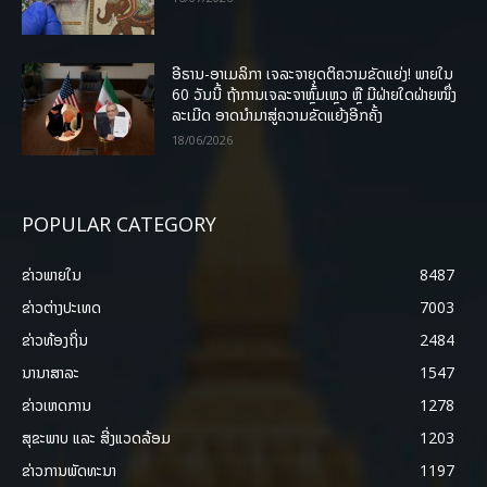
ອີຣານ-ອາເມລິກາ ເຈລະຈາຍຸດຕິຄວາມຂັດແຍ່ງ! ພາຍໃນ
60 ວັນນີ້ ຖ້າການເຈລະຈາຫຼົ້ມເຫຼວ ຫຼື ມີຝ່າຍໃດຝ່າຍໜຶ່ງ
ລະເມີດ ອາດນໍາມາສູ່ຄວາມຂັດແຍ້ງອີກຄັ້ງ
18/06/2026
POPULAR CATEGORY
ຂ່າວພາຍ​ໃນ
8487
ຂ່າວຕ່າງປະເທດ
7003
ຂ່າວທ້ອງຖິ່ນ
2484
ນານາສາລະ
1547
ຂ່າວເຫດການ
1278
ສຸຂະພາບ ແລະ ສີ່ງແວດລ້ອມ
1203
ຂ່າວການພັດທະນາ
1197