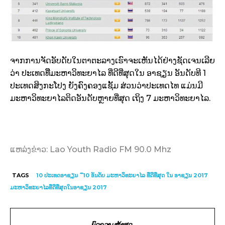
ຈາກການຈັດອັບດັບໃນຕາຕະລາງເຮົາຈະເຫັນໄດ້ຢ່າງຊັດເຈນເລີຍ
ວ່າ ປະເທດທີ່ີມະຫາວິທະຍາໄລ ທີ່ດີທີ່ສຸດໃນ ອາຊຽນ ອັນດັບທີ 1
ປະເທດສິງກະໂປງ ຍັງຄົງຄອງແຊັ້ມ ສ່ວນວ່າປະເທດໄທ ແມ່ນມີ
ມະຫາວິທະຍາໄລຕິດອັນດັບຫຼາຍທີ່ສຸດ ເຖິງ 7 ມະຫາວິທະຍາໄລ.
ແຫລ່ງຂ່າວ: Lao Youth Radio FM 90.0 Mhz
TAGS
10 ປະເທດອາຊຽນ
ึ10 ອັນດັບ ມະຫາວິທະຍາໄລ ທີ່ດີທີ່ສຸດ ໃນ ອາຊຽນ 2017
ມະຫາວິທະຍາໄລທີ່ດີທີ່ສຸດໃນອາຊຽນ 2017
ບົດຄວາມຫຼ້າສຸດ