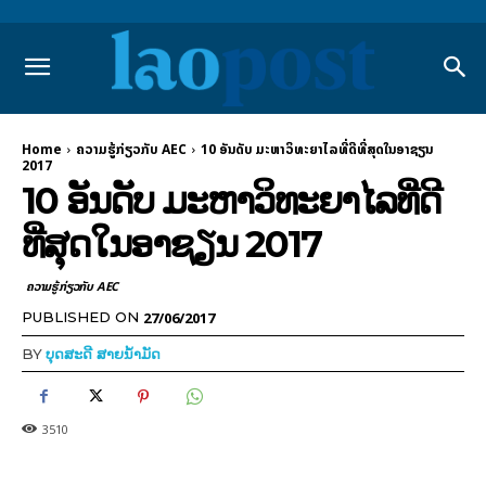
Home
ຄວາມຮູ້ກ່ຽວກັບ AEC
10 ອັນດັບ ມະຫາວິທະຍາໄລທີ່ດີທີ່ສຸດໃນອາຊຽນ
2017
10 ອັນດັບ ມະຫາວິທະຍາໄລທີ່ດີ
ທີ່ສຸດໃນອາຊຽນ 2017
ຄວາມຮູ້ກ່ຽວກັບ AEC
27/06/2017
PUBLISHED ON
BY
ບຸດສະດີ ສາຍນ້ຳມັດ
3510