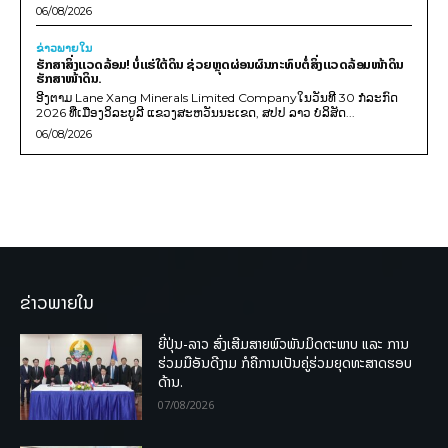
06/08/2026
ຂ່າວພາຍ​ໃນ
ຮັກສາສິ່ງແວດລ້ອມ! ບໍ່ແຮ່ໃຕ້ດິນ ຊ່ວຍຫຼຸດຜ່ອນຜົນກະທົບຕໍ່ສິ່ງແວດລ້ອມໜ້າດິນ
ຮັກສາໜ້າດິນ.
ອີງຕາມ Lane Xang Minerals Limited Companyໃນວັນທີ 30 ກໍລະກົດ
2026 ທີ່ເມືອງວິລະບູລີ ແຂວງສະຫວັນນະເຂດ, ສປປ ລາວ ບໍລິສັດ...
06/08/2026
ຂ່າວພາຍໃນ
ຍີ່ປຸ່ນ-ລາວ ສົ່ງເສີມສາຍພົວພັນມິດຕະພາບ ແລະ ການ
ຮ່ວມມືອັນດີງາມ ກໍຄືການເປັນຄູ່ຮ່ວມຍຸດທະສາດຮອບ
ດ້ານ.
07/08/2026