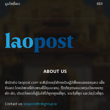
ມູມໄອທີລາວ
683
ABOUT US
ສຳນັກຂ່າວ laopost.com ຈະສ້າງໂຕເອງໃຫ້ກາຍເປັນຜູ້ນຳສື່ອອນລາຍຂອງລາວ ເພື່ອ
ຄົນລາວ ໂດຍນຳສະເໜີຂ່າວສານທີ່ມີຄຸນນະພາບ, ຖືກຕ້ອງຕາມແນວທາງນະໂຍບາຍຂອງ
ພັກ-ລັດ, ເປັນປະໂຫຍດຕໍ່ຜູ້ຊົມໃຫ້ໄດ້ຫຼາກຫຼາຍທີ່ສຸດ, ຈະແຈ້ງທີ່ສຸດ ແລະວ່ອງໄວທີ່ສຸດ.
Contact us:
laopost@rdkgroup.la