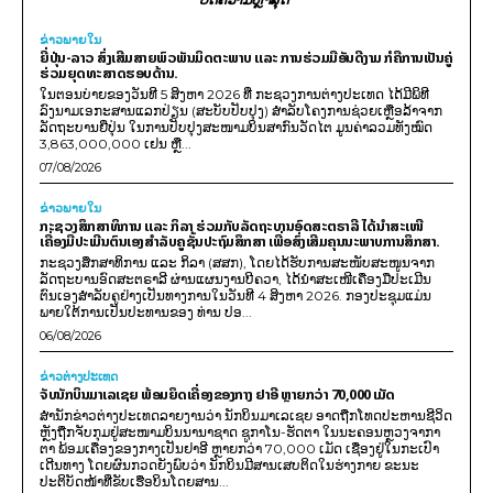
ຂ່າວພາຍ​ໃນ
ຍີ່ປຸ່ນ-ລາວ ສົ່ງເສີມສາຍພົວພັນມິດຕະພາບ ແລະ ການຮ່ວມມືອັນດີງາມ ກໍຄືການເປັນຄູ່
ຮ່ວມຍຸດທະສາດຮອບດ້ານ.
ໃນຕອນບ່າຍຂອງວັນທີ 5 ສິງຫາ 2026 ທີ່ ກະຊວງການຕ່າງປະເທດ ໄດ້ມີພິທີ
ລົງນາມເອກະສານແລກປ່ຽນ (ສະບັບປັບປຸງ) ສໍາລັບໂຄງການຊ່ວຍເຫຼືອລ້າຈາກ
ລັດຖະບານຍີ່ປຸ່ນ ໃນການປັບປຸງສະໜາມບິນສາກົນວັດໄຕ ມູນຄ່າລວມທັງໝົດ
3,863,000,000 ເຢນ ຫຼື...
07/08/2026
ຂ່າວພາຍ​ໃນ
ກະຊວງສຶກສາທິການ ແລະ ກິລາ ຮ່ວມກັບລັດຖະບານອົດສະຕຣາລີ ໄດ້ນຳສະເໜີ
ເຄື່ອງມືປະເມີນຕົນເອງສຳລັບຄູຊັ້ນປະຖົມສຶກສາ ເພື່ອສົ່ງເສີມຄຸນນະພາບການສຶກສາ.
ກະຊວງສຶກສາທິການ ແລະ ກິລາ (ສສກ), ໂດຍໄດ້ຮັບການສະໜັບສະໜູນຈາກ
ລັດຖະບານອົດສະຕຣາລີ ຜ່ານແຜນງານບີຄວາ, ໄດ້ນຳສະເໜີເຄື່ອງມືປະເມີນ
ຕົນເອງສຳລັບຄູຢ່າງເປັນທາງການໃນວັນທີ 4 ສິງຫາ 2026. ກອງປະຊຸມແມ່ນ
ພາຍໃຕ້ການເປັນປະທານຂອງ ທ່ານ ປອ...
06/08/2026
ຂ່າວຕ່າງປະເທດ
ຈັບນັກບິນມາເລເຊຍ ພ້ອມຍຶດເຄື່ອງຂອງກາງ ຢາອີ ຫຼາຍກວ່າ 70,000 ເມັດ
ສຳນັກຂ່າວຕ່າງປະເທດລາຍງານວ່າ ນັກບິນມາເລເຊຍ ອາດຖືກໂທດປະຫານຊີວິດ
ຫຼັງຖືກຈັບກຸມຢູ່ສະໜາມບິນນານາຊາດ ຊູກາໂນ-ຮັດຕາ ໃນນະຄອນຫຼວງຈາກາ
ຕາ ພ້ອມເຄື່ອງຂອງກາງເປັນຢາອີ ຫຼາຍກວ່າ 70,000 ເມັດ ເຊື່ອງຢູ່ໃນກະເປົາ
ເດີນທາງ ໂດຍຜົນກວດຍັງພົບວ່າ ນັກບິນມີສານເສບຕິດໃນຮ່າງກາຍ ຂະນະ
ປະຕິບັດໜ້າທີ່ຂັບເຮືອບິນໂດຍສານ...