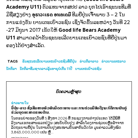
Academy U11)
ຕົວແທນຈາກສປປ ລາວ ບຸກໄປເອົາຊະນະທີມທີ່
ອຸຣາວະເຣດ ອາເຄເດມີ
ມີຊື່ສຽງຢ່າງ
ທີມຍີ່ປຸ່ນເຈົ້າພາບ 3 – 2 ໃນ
ການແຂ່ງຂັນ ບານເຕະເຍົາວະຊົນ ເຊິ່ງຈັດຂຶ້ນລະຫວ່າງ ວັນທີ 22
Good life Bears Academy
-27 ມິຖຸນາ 2017 ເຮັດໃຫ້
U11
ສາມາດຄວ້າຂັນຊະນະເລີດບານເຕະເຍົາວະຊົນທີ່ຍີ່ປຸ່ນມາ
ຄອງໄດ້ຢ່າງສຳເລັດ.
TAGS
ຂັນຊະນະເລີດບານເຕະເຍົາວະຊົນທີ່ຍີ່ປຸ່ນ
ຂ່າວກິລາລາວ
ຂ່າວບານເຕະລາວ
ນັກກິລາ
ນັກກິລາທີມຊາດລາວລຸ້ນອາຍຸບໍ່ເກີນ 11ປີ
ບານເຕະເຍົາວະຊົນ
ບົດຄວາມຫຼ້າສຸດ
ຂ່າວພາຍ​ໃນ
ຍີ່ປຸ່ນ-ລາວ ສົ່ງເສີມສາຍພົວພັນມິດຕະພາບ ແລະ ການຮ່ວມມືອັນດີງາມ ກໍຄືການເປັນຄູ່
ຮ່ວມຍຸດທະສາດຮອບດ້ານ.
ໃນຕອນບ່າຍຂອງວັນທີ 5 ສິງຫາ 2026 ທີ່ ກະຊວງການຕ່າງປະເທດ ໄດ້ມີພິທີ
ລົງນາມເອກະສານແລກປ່ຽນ (ສະບັບປັບປຸງ) ສໍາລັບໂຄງການຊ່ວຍເຫຼືອລ້າຈາກ
ລັດຖະບານຍີ່ປຸ່ນ ໃນການປັບປຸງສະໜາມບິນສາກົນວັດໄຕ ມູນຄ່າລວມທັງໝົດ
3,863,000,000 ເຢນ ຫຼື...