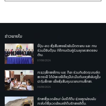
ຂ່າວພາຍໃນ
ຍີ່ປຸ່ນ-ລາວ ສົ່ງເສີມສາຍພົວພັນມິດຕະພາບ ແລະ ການ
ຮ່ວມມືອັນດີງາມ ກໍຄືການເປັນຄູ່ຮ່ວມຍຸດທະສາດຮອບ
ດ້ານ.
07/08/2026
ກະຊວງສຶກສາທິການ ແລະ ກິລາ ຮ່ວມກັບລັດຖະບານອົດ
ສະຕຣາລີ ໄດ້ນຳສະເໜີເຄື່ອງມືປະເມີນຕົນເອງສຳລັບຄູຊັ້ນ
ປະຖົມສຶກສາ ເພື່ອສົ່ງເສີມຄຸນນະພາບການສຶກສາ.
06/08/2026
ຮັກສາສິ່ງແວດລ້ອມ! ບໍ່ແຮ່ໃຕ້ດິນ ຊ່ວຍຫຼຸດຜ່ອນຜົນ
ກະທົບຕໍ່ສິ່ງແວດລ້ອມໜ້າດິນຮັກສາໜ້າດິນ.