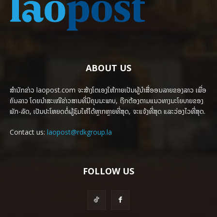
ABOUT US
ສຳນັກຂ່າວ laopost.com ຈະສ້າງໂຕເອງໃຫ້ກາຍເປັນຜູ້ນຳສື່ອອນລາຍຂອງລາວ ເພື່ອ
ຄົນລາວ ໂດຍນຳສະເໜີຂ່າວສານທີ່ມີຄຸນນະພາບ, ຖືກຕ້ອງຕາມແນວທາງນະໂຍບາຍຂອງ
ພັກ-ລັດ, ເປັນປະໂຫຍດຕໍ່ຜູ້ຊົມໃຫ້ໄດ້ຫຼາກຫຼາຍທີ່ສຸດ, ຈະແຈ້ງທີ່ສຸດ ແລະວ່ອງໄວທີ່ສຸດ.
Contact us:
laopost@rdkgroup.la
FOLLOW US