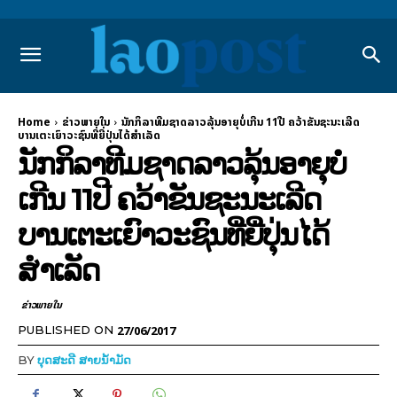
Home
ຂ່າວພາຍ​ໃນ
ນັກກິລາທີມຊາດລາວລຸ້ນອາຍຸບໍ່ເກີນ 11ປີ ຄວ້າຂັນຊະນະເລີດ
ບານເຕະເຍົາວະຊົນທີ່ຍີ່ປຸ່ນໄດ້ສຳເລັດ
ນັກກິລາທີມຊາດລາວລຸ້ນອາຍຸບໍ່
ເກີນ 11ປີ ຄວ້າຂັນຊະນະເລີດ
ບານເຕະເຍົາວະຊົນທີ່ຍີ່ປຸ່ນໄດ້
ສຳເລັດ
ຂ່າວພາຍ​ໃນ
27/06/2017
PUBLISHED ON
BY
ບຸດສະດີ ສາຍນ້ຳມັດ