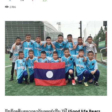
2786
(Good life Bears
ນັກກິລາທີມຊາດລາວລຸ້ນອາຍຸບໍ່ເກີນ 11ປີ