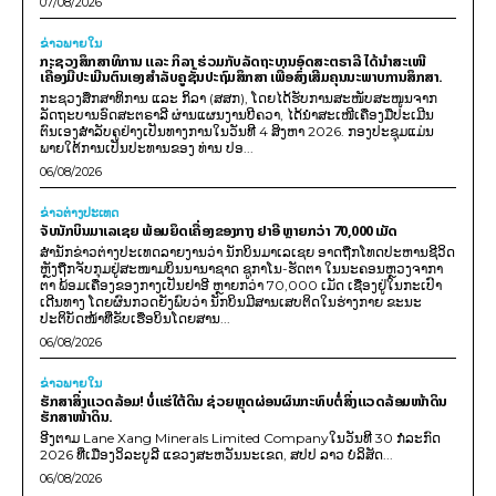
07/08/2026
ຂ່າວພາຍ​ໃນ
ກະຊວງສຶກສາທິການ ແລະ ກິລາ ຮ່ວມກັບລັດຖະບານອົດສະຕຣາລີ ໄດ້ນຳສະເໜີ
ເຄື່ອງມືປະເມີນຕົນເອງສຳລັບຄູຊັ້ນປະຖົມສຶກສາ ເພື່ອສົ່ງເສີມຄຸນນະພາບການສຶກສາ.
ກະຊວງສຶກສາທິການ ແລະ ກິລາ (ສສກ), ໂດຍໄດ້ຮັບການສະໜັບສະໜູນຈາກ
ລັດຖະບານອົດສະຕຣາລີ ຜ່ານແຜນງານບີຄວາ, ໄດ້ນຳສະເໜີເຄື່ອງມືປະເມີນ
ຕົນເອງສຳລັບຄູຢ່າງເປັນທາງການໃນວັນທີ 4 ສິງຫາ 2026. ກອງປະຊຸມແມ່ນ
ພາຍໃຕ້ການເປັນປະທານຂອງ ທ່ານ ປອ...
06/08/2026
ຂ່າວຕ່າງປະເທດ
ຈັບນັກບິນມາເລເຊຍ ພ້ອມຍຶດເຄື່ອງຂອງກາງ ຢາອີ ຫຼາຍກວ່າ 70,000 ເມັດ
ສຳນັກຂ່າວຕ່າງປະເທດລາຍງານວ່າ ນັກບິນມາເລເຊຍ ອາດຖືກໂທດປະຫານຊີວິດ
ຫຼັງຖືກຈັບກຸມຢູ່ສະໜາມບິນນານາຊາດ ຊູກາໂນ-ຮັດຕາ ໃນນະຄອນຫຼວງຈາກາ
ຕາ ພ້ອມເຄື່ອງຂອງກາງເປັນຢາອີ ຫຼາຍກວ່າ 70,000 ເມັດ ເຊື່ອງຢູ່ໃນກະເປົາ
ເດີນທາງ ໂດຍຜົນກວດຍັງພົບວ່າ ນັກບິນມີສານເສບຕິດໃນຮ່າງກາຍ ຂະນະ
ປະຕິບັດໜ້າທີ່ຂັບເຮືອບິນໂດຍສານ...
06/08/2026
ຂ່າວພາຍ​ໃນ
ຮັກສາສິ່ງແວດລ້ອມ! ບໍ່ແຮ່ໃຕ້ດິນ ຊ່ວຍຫຼຸດຜ່ອນຜົນກະທົບຕໍ່ສິ່ງແວດລ້ອມໜ້າດິນ
ຮັກສາໜ້າດິນ.
ອີງຕາມ Lane Xang Minerals Limited Companyໃນວັນທີ 30 ກໍລະກົດ
2026 ທີ່ເມືອງວິລະບູລີ ແຂວງສະຫວັນນະເຂດ, ສປປ ລາວ ບໍລິສັດ...
06/08/2026