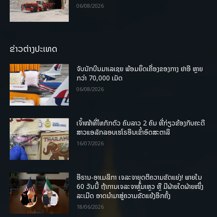
06/08/2026
ຂ່າວຕ່າງປະເທດ
ຈັບນັກບິນມາເລເຊຍ ພ້ອມຍຶດເຄື່ອງຂອງກາງ ຢາອີ ຫຼາຍ
ກວ່າ 70,000 ເມັດ
06/08/2026
ເຈົ້າໜ້າທີ່ໄທກັກຕົວ ຄົນລາວ 2 ຄົນ ທີ່ກ່ຽວຂ້ອງກັບຄະດີ
ສາວແອລັກລອບເຮໂຣອີນເຂົ້າອົດສະຕາລີ
16/07/2026
ອີຣານ-ອາເມລິກາ ເຈລະຈາຍຸດຕິຄວາມຂັດແຍ່ງ! ພາຍໃນ
60 ວັນນີ້ ຖ້າການເຈລະຈາຫຼົ້ມເຫຼວ ຫຼື ມີຝ່າຍໃດຝ່າຍໜຶ່ງ
ລະເມີດ ອາດນໍາມາສູ່ຄວາມຂັດແຍ້ງອີກຄັ້ງ
18/06/2026