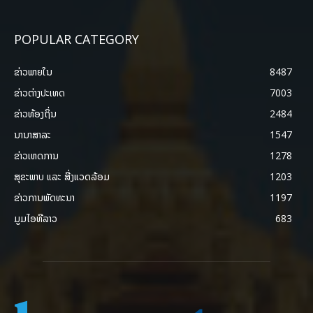
POPULAR CATEGORY
ຂ່າວພາຍ​ໃນ
8487
ຂ່າວຕ່າງປະເທດ
7003
ຂ່າວທ້ອງຖິ່ນ
2484
ນານາສາລະ
1547
ຂ່າວເຫດການ
1278
ສຸຂະພາບ ແລະ ສີ່ງແວດລ້ອມ
1203
ຂ່າວການພັດທະນາ
1197
ມູມໄອທີລາວ
683