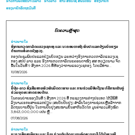
ຂ່າວການພັດທະນາໃນລາວ
ຂ່າວລາວ
ທ່ານ ສອນໄຊ ສີພັນດອນ
ຮອງນາຍົກ
ຮອງນາຍົກລັດຖະມົນຕີ
ບົດຄວາມຫຼ້າສຸດ
ຂ່າວພາຍ​ໃນ
ອົງການກວດກາລັດແຂວງເຊກອງ ແລະ ນະຄອນດາໜັງ ພົບປະແລກປ່ຽນບົດຮຽນ
ຕ້ານການສໍ້ລາດບັງຫຼວງ.
ກອງປະຊຸມພົບປະແລກປ່ຽນບົດຮຽນ ລະຫວ່າງອົງການກວດກາລັດແຂວງເຊ
ກອງ ສປປ ລາວ ແລະ ອົງການກວດກາລັດນະຄອນດາໜັງ ສສ ຫວຽດນາມ ຈັດ
ຂຶ້ນໃນວັນທີ 9 ສິງຫາ 2026 ທີ່ຫ້ອງວ່າການແຂວງເຊກອງ, ໂດຍມີທ່ານ...
10/08/2026
ຂ່າວພາຍ​ໃນ
ຍີ່ປຸ່ນ-ລາວ ສົ່ງເສີມສາຍພົວພັນມິດຕະພາບ ແລະ ການຮ່ວມມືອັນດີງາມ ກໍຄືການເປັນຄູ່
ຮ່ວມຍຸດທະສາດຮອບດ້ານ.
ໃນຕອນບ່າຍຂອງວັນທີ 5 ສິງຫາ 2026 ທີ່ ກະຊວງການຕ່າງປະເທດ ໄດ້ມີພິທີ
ລົງນາມເອກະສານແລກປ່ຽນ (ສະບັບປັບປຸງ) ສໍາລັບໂຄງການຊ່ວຍເຫຼືອລ້າຈາກ
ລັດຖະບານຍີ່ປຸ່ນ ໃນການປັບປຸງສະໜາມບິນສາກົນວັດໄຕ ມູນຄ່າລວມທັງໝົດ
3,863,000,000 ເຢນ ຫຼື...
07/08/2026
ຂ່າວພາຍ​ໃນ
ກະຊວງສຶກສາທິການ ແລະ ກິລາ ຮ່ວມກັບລັດຖະບານອົດສະຕຣາລີ ໄດ້ນຳສະເໜີ