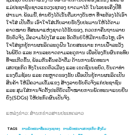
ແມ່​ປະຊາຊົນ​ຊາວ​ແຂວງ​ເຊ​ກອງ​ ຍາດ​ມາ​ໄດ້ ​ໃນ​ໄລຍະ​ເຄິ່ງປີ​ທີ່​
ຜ່ານ​ມາ. ພ້ອມ​ນີ້, ທ່ານ​ຍັງ​ໄດ້​ເນັ້ນ​ຕື່ມ​ບາງ​ບັນຫາ ທີ່​ຈະ​ຕ້ອງ​ໄດ້​ເອົາ​
ໃຈ​ໃສ່ ​ເປັນຕົ້ນ ​ເອົາ​ໃຈ​ໃສ່​ເກັບ​ລາຍ​ຮັບ​ງົບປະມານ​​ໃຫ້​ໄດ້​ຕາມ​
ຄາດໝາຍ ທີ່​ສະພາ​ແຫ່ງ​ຊາດ​ໄດ້​ຮັບຮອງ, ກວດກາ​ຄືນ​ຖານ​ລາຍ​
ຮັບ​ຕົວ​ຈິງ, ມີ​ຄວາມ​ໂປ່​ງ​ໃສ ​ແລະ ອັດ​ຕັນ​ບໍ່​ໃຫ້​ມີ​ການ​ຮົ່ວ​ໄຫຼ, ​ເອົາ​
ໃຈ​ໃສ່​ຊຸກຍູ້​ການ​ຜະລິດ​ລະດູ​ຝົນ ​ໂດຍ​ສະ​ເພາະ ການ​ເຝົ້າລະວັງ​
ໄພພິບັດ ​ແລະ ການລະບາດ​ຕາມ​ລະດູ​ການ ​ເພື່ອ​ປ້ອງ​ກັນ​ຜົນ​ກະທົບ​
ທີ່​ຈະ​ເກີດ​ຂຶ້ນ, ພ້ອມ​ກັນ​ຄົ້ນຄວ້າ​ຕື່ມ​ ດ້ານ​ການ​ພັດທະນາ​
ເສດຖະກິດ ​ທັງ​ໃນ​ເຂດ​ຕົວ​ເມືອງ ​ແລະ ​ເຂດ​ຊົນນະບົດ, ບັນດາ​ທ່າ​
ແຮງ​ບົ່ມ​ຊ້ອນ ​ແລະ ຕະຫຼາດຮອງ​ຮັບ ​ເພື່ອ​ເປັນ​ຍູ້​ການ​ຜະລິດ​ເປັນ​
ສິນຄ້າ ​ໃຫ້​ມີ​ຄວາມ​ເຂັ້ມ​ແຂງ ​ສ້າງ​ລາຍ​ຮັບ​ຕົວ​ຈິງ​ແກ່​ປະຊາຊົນ ​
ແລະ ​ສຸມ​ໃສ່​ການຈັດຕັ້ງປະຕິບັດເປົ້າໝາຍການ​ພັດທະນາ​ແບບ​ຍືນ​
ຍົງ(SDGs) ​ໃຫ້​ປະກົດ​ຜົນ​ເປັນຈິງ.
ແຫລ່ງຂ່າວ: ສຳນກຂ່າວສານປະເທດລາວ
TAGS
ການ​ພັດທະນາທີ່​ແຂວງ​ເຊ​ກອງ
ການ​ພັດທະນາ​ເສດ​ຖະກິດ-ສັງຄົມ