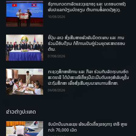
ອົງການກວດກາລັດແຂວງເຊກອງ ແລະ ນະຄອນດາໜັງ
ພົບປະແລກປ່ຽນບົດຮຽນ ຕ້ານການສໍ້ລາດບັງຫຼວງ.
10/08/2026
ຍີ່ປຸ່ນ-ລາວ ສົ່ງເສີມສາຍພົວພັນມິດຕະພາບ ແລະ ການ
ຮ່ວມມືອັນດີງາມ ກໍຄືການເປັນຄູ່ຮ່ວມຍຸດທະສາດຮອບ
ດ້ານ.
07/08/2026
ກະຊວງສຶກສາທິການ ແລະ ກິລາ ຮ່ວມກັບລັດຖະບານອົດ
ສະຕຣາລີ ໄດ້ນຳສະເໜີເຄື່ອງມືປະເມີນຕົນເອງສຳລັບຄູຊັ້ນ
ປະຖົມສຶກສາ ເພື່ອສົ່ງເສີມຄຸນນະພາບການສຶກສາ.
06/08/2026
ຂ່າວຕ່າງປະເທດ
ຈັບນັກບິນມາເລເຊຍ ພ້ອມຍຶດເຄື່ອງຂອງກາງ ຢາອີ ຫຼາຍ
ກວ່າ 70,000 ເມັດ