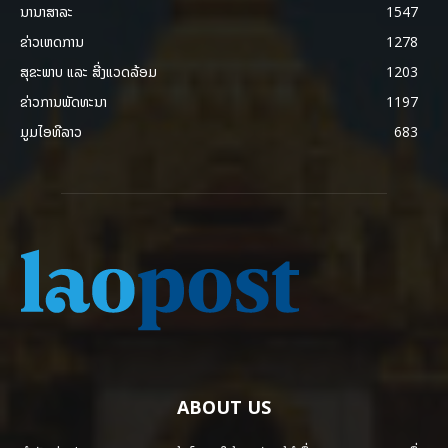
ນານາສາລະ
1547
ຂ່າວເຫດການ
1278
ສຸຂະພາບ ແລະ ສີ່ງແວດລ້ອມ
1203
ຂ່າວການພັດທະນາ
1197
ມູມໄອທີລາວ
683
ABOUT US