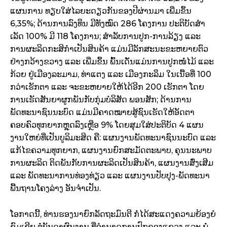
ແຜນການ ທຽບ​ໃສ່​ໄລຍະ​ດຽວກັນ​ຂອງ​ປີຜ່ານມາ ​ເພີ່ມ​ຂຶ້ນ
6,35%; ດ້ານ​ການ​ລົງທຶນ ມີ​ທັງໝົດ 286 ​ໂຄງການ ປະຕິບັດ​ສຳ​
ເລັດ 100% ມີ 118 ​ໂຄງການ; ສຳລັບ​ການປູກ-ການ​ລ້ຽງ ​ແລະ
ການ​ຜະລິດ​ກະສິກຳ​ເປັນ​ສິນຄ້າ ​ແມ່ນ​ມີ​ລັກສະນະ​ຂະຫຍາຍຕົວ​
ຢ່າງ​ກວ້າງຂວາງ ​ແລະ ​ເພີ່ມ​ຂຶ້ນ ພົ້ນ​ເດັ່ນ​ແມ່ນ​ການ​ປູກໜໍ່​ໄມ້ ​ແລະ
ກ້ວຍ ຢູ່​ເມືອງ​ລະ​ມາ​ມ, ທ່າ​ແຕງ ​ແລະ ​ເມືອງ​ກະລຶມ ​ໃນ​ເນື້ອທີ່ 100
ກວ່າ​ເຮັກຕາ ​ແລະ ຈະ​ຂະຫຍາຍ​ໃຫ້​ໄດ້ອີກ 200 ​ເຮັກຕາ ​ໂດຍ​
ການ​ເຮັດ​ສັນຍາ​ຜູກ​ພັນ​ກັບ​ກຸ່ມ​ບໍລິສັດ ພອນ​ສັກ; ດ້ານ​ການ​
ພັດທະນາ​ຊົນນະບົດ ​ແມ່ນ​ມີ​ຄາດໝາຍສູ້​ຊົນ​ເຮັດ​ໃຫ້​ອັດ​ຕາ​
ຄອບຄົວ​ທຸກ​ຍາກຫຼຸດລົງ​ເຫຼືອ 9% ​ໂດຍ​ສຸມ​ໃສ່​ປະຕິບັດ 4 ​ແຜນ​
ງານ​ໃຫຍ່​ທີ່​ເປັນ​ບູລິ​ມະ​ສິດ ຄື: ​ແຜນ​ງານ​ພັດທະນາ​ຊົນນະບົດ ​ແລະ
​ແກ້​ໄຂ​ຄວາມທຸກ​ຍາກ, ​ແຜນ​ງານ​ຍົກ​ສະມັດ​ຕະພາບ, ຄຸນ​ນະພາ​ບ
ການ​ຜະລິດ ຕິດ​ພັນ​ກັບ​ການ​ຜະລິດ​ເປັນ​ສິນຄ້າ, ​ແຜນ​ງານ​ສົ່ງ​ເສີມ ​
ແລະ ພັດທະນາ​ການທ່ອງທ່ຽວ ​ແລະ ​ແຜນ​ງານ​ປັບປຸງ-ພັດທະນາ​
ພື້ນຖານ​ໂຄງ​ລ່າງ ອັນ​ຈຳ​ເປັນ.
​​ໂອກາດ​ນີ້, ທ່ານ​ຮອງ​ນາຍົກລັດຖະມົນຕີ ກໍ່​ໄດ້​ສະ​ແດງ​ຄວາມ​ຍ້ອງຍໍ​
ຊົມ​ເຊີຍ ຕໍ່ບັນດາ​ຜົນງານ ທີ່​ອຳນາດ​ການ​ປົກຄອງ​ແຂວງ ​ແລະ ພໍ່​