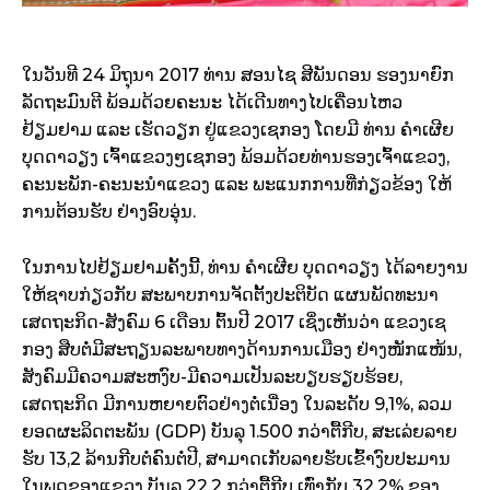
ໃນ​ວັນ​ທີ 24 ມິຖຸນາ 2017 ທ່ານ ສອນ​​ໄຊ ສີ​ພັນ​ດອນ ຮອງ​ນາຍົກ
ລັດຖະມົນຕີ ພ້ອມ​ດ້ວຍ​ຄະນະ ​ໄດ້​ເດີນທາງ​ໄປ​ເຄື່ອນ​ໄຫວ​
ຢ້ຽມຢາມ ​ແລະ ​ເຮັດ​ວຽກ ຢູ່​ແຂວງ​ເຊ​ກອງ ​ໂດຍມີ ທ່ານ ຄຳເຜີຍ
ບຸດດາວຽງ ເຈົ້າແຂວງໆເຊກອງ ພ້ອມດ້ວຍທ່ານຮອງເຈົ້າແຂວງ,
ຄະນະພັກ-ຄະນະນຳແຂວງ ແລະ ພະແນກການທີ່ກ່ຽວຂ້ອງ ໃຫ້
ການຕ້ອນຮັບ ຢ່າງອົບອຸ່ນ.
​ໃນການໄປຢ້ຽມຢາມຄັ້ງນີ້, ທ່ານ ຄຳເຜີຍ ບຸດດາວຽງ ​ໄດ້​ລາຍ​ງານ​
ໃຫ້​ຊາບ​ກ່ຽວກັບ ສະພາບ​ການຈັດຕັ
້ງປະຕິບັດ ​ແຜນ​ພັດທະນາ​
ເສດຖະກິດ-ສັງຄົມ 6 ​ເດືອນ ຕົ້ນປີ 2017 ​ເຊິ່ງ​ເຫັນ​ວ່າ ​ແຂວງ​ເຊ​
ກອງ ສືບຕໍ່ມີ​ສະຖຽນລະ​ພາບ​ທາງ​ດ້ານ​ການ​ເມືອງ​ ຢ່າງໜັກ​ແໜ້ນ,
ສັງຄົມມີຄວາມສະຫງົບ-ມີຄວາມເປັນລະບຽບຮຽບຮ້ອຍ,
ເສດຖະກິດ ມີການຫຍາຍຕົວຢ່າງຕໍ່ເນື່ອງ ໃນລະດັບ 9,1%, ລວມ
ຍອດຜະລິດຕະພັນ (GDP) ບັນລຸ 1.500 ກວ່າ​ຕື້ກີບ, ສະ​ເລ່ຍລາຍ​
ຮັບ 13,2 ລ້ານ​ກີບ​ຕໍ່ຄົນ​ຕໍ່ປີ, ສາມາດ​ເກັບ​ລາຍ​ຮັບ​ເຂົ້າງົບປະມານ ​
ໃນ​ພູດ​ຂອງ​ແຂວງ ບັນລຸ 22,2 ກວ່າ​ຕື້ກີບ ​ເທົ່າ​ກັບ 32,2% ຂອງ​