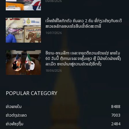
06/08/2026
ເຈົ້າໜ້າທີ່ໄທກັກຕົວ ຄົນລາວ 2 ຄົນ ທີ່ກ່ຽວຂ້ອງກັບຄະດີ
ສາວແອລັກລອບເຮໂຣອີນເຂົ້າອົດສະຕາລີ
16/07/2026
ອີຣານ-ອາເມລິກາ ເຈລະຈາຍຸດຕິຄວາມຂັດແຍ່ງ! ພາຍໃນ
60 ວັນນີ້ ຖ້າການເຈລະຈາຫຼົ້ມເຫຼວ ຫຼື ມີຝ່າຍໃດຝ່າຍໜຶ່ງ
ລະເມີດ ອາດນໍາມາສູ່ຄວາມຂັດແຍ້ງອີກຄັ້ງ
18/06/2026
POPULAR CATEGORY
ຂ່າວພາຍ​ໃນ
8488
ຂ່າວຕ່າງປະເທດ
7003
ຂ່າວທ້ອງຖິ່ນ
2484