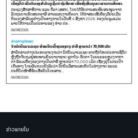
ເຄື່ອງມືປະເມີນຕົນເອງສຳລັບຄູຊັ້ນປະຖົມສຶກສາ ເພື່ອສົ່ງເສີມຄຸນນະພາບການສຶກສາ.
ກະຊວງສຶກສາທິການ ແລະ ກິລາ (ສສກ), ໂດຍໄດ້ຮັບການສະໜັບສະໜູນຈາກ
ລັດຖະບານອົດສະຕຣາລີ ຜ່ານແຜນງານບີຄວາ, ໄດ້ນຳສະເໜີເຄື່ອງມືປະເມີນ
ຕົນເອງສຳລັບຄູຢ່າງເປັນທາງການໃນວັນທີ 4 ສິງຫາ 2026. ກອງປະຊຸມແມ່ນ
ພາຍໃຕ້ການເປັນປະທານຂອງ ທ່ານ ປອ...
06/08/2026
ຂ່າວຕ່າງປະເທດ
ຈັບນັກບິນມາເລເຊຍ ພ້ອມຍຶດເຄື່ອງຂອງກາງ ຢາອີ ຫຼາຍກວ່າ 70,000 ເມັດ
ສຳນັກຂ່າວຕ່າງປະເທດລາຍງານວ່າ ນັກບິນມາເລເຊຍ ອາດຖືກໂທດປະຫານຊີວິດ
ຫຼັງຖືກຈັບກຸມຢູ່ສະໜາມບິນນານາຊາດ ຊູກາໂນ-ຮັດຕາ ໃນນະຄອນຫຼວງຈາກາ
ຕາ ພ້ອມເຄື່ອງຂອງກາງເປັນຢາອີ ຫຼາຍກວ່າ 70,000 ເມັດ ເຊື່ອງຢູ່ໃນກະເປົາ
ເດີນທາງ ໂດຍຜົນກວດຍັງພົບວ່າ ນັກບິນມີສານເສບຕິດໃນຮ່າງກາຍ ຂະນະ
ປະຕິບັດໜ້າທີ່ຂັບເຮືອບິນໂດຍສານ...
06/08/2026
ຂ່າວພາຍໃນ