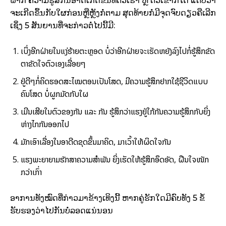
ຝາກ ຄວາມຮູ້ສຶກນີ້ອາດເກີດຂຶ້ນທີ່ຕົວເຮົາ ຫຼື ຕົວເຂົາກໍ່ໄດ້ ແຕ່ບໍ່ວ່າ
ຈະເກີດຂຶ້ນກັບໃຜກ່ອນຫຼືຫຼັງກໍ່ຕາມ ສຸດທ້າຍກໍ່ມີຈຸດຈົບດຽວຄືເລີກ
ເຊິ່ງ 5 ສັນຍານທີ່ຈະກ່າວຕໍ່ໄປນີ້ມີ:
ເບິ່ງອີກຝ່າຍໃນແງ່ຮ້າຍຕະຫຼອດ ບໍ່ວ່າອີກຝ່າຍຈະເຮັດຫຍັງລົງໄປກໍ່ຮູ້ສຶກຂັດ
ຕາຂັດໃຈຕົວເອງເລື່ອຍໆ
ຢູ່ດີໆກໍ່ຄິດຮອດສະໄໝຕອນເປັນໂສດ, ມີຄວາມຮູ້ສຶກຢາກໃຊ້ຊີວິດແບບ
ຄົນໂສດ ບໍ່ຜູກມັດກັບໃຜ
ເມີນເສີຍໃນຕົວຂອງກັນ ແລະ ກັນ ຮູ້ສຶກວ່າແຮງຢູ່ໃກ້ກັນຄວາມຮູ້ສຶກກັບຍິ່ງ
ຫ່າງໄກກັນອອກໄປ
ມັກເອົາເລື່ອງໃນອາດີດຂຸດຂຶ້ນມາຄິດ, ມາເວົ້າໃຫ້ຜິດໃຈກັນ
ແຮງພະຍາຍາມຮັກສາຄວາມສຳພັນ ຍິ່ງເຮັດໃຫ້ຮູ້ສຶກອຶດອັດ, ຝືນໃຈໜັກ
ກວ່າເກົ່າ
ອາການທັງໝົດທີ່ກ່າວມາຂ້າງເທິງນີ້ ຫາກຄູ່ຮັກໃດມີຄົບທັງ 5 ຂໍ້
ຮັບຮອງວ່າໄປກັນບໍ່ລອດແນ່ນອນ