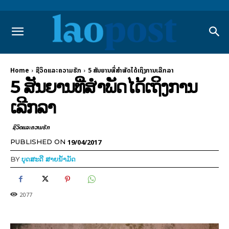
Home
ຊີວິດແລະຄວາມຮັກ
5 ສັນຍານທີ່ສຳພັດໄດ້ເຖິງການເລີກລາ
5 ສັນຍານທີ່ສຳພັດໄດ້ເຖິງການ
ເລີກລາ
ຊີວິດແລະຄວາມຮັກ
19/04/2017
PUBLISHED ON
BY
ບຸດສະດີ ສາຍນ້ຳມັດ
2077