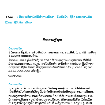
TAGS
5 ສັນຍານທີ່ສຳພັດໄດ້ເຖິງການເລີກລາ
ຄົນໝົດໃຈ
ຊີວິດ ແລະ ຄວາມຮັກ
ຊີວິດຄູ່
ຊີວິດຮັກ
ເລີກລາ
ບົດຄວາມຫຼ້າສຸດ
ຂ່າວພາຍ​ໃນ
ຍີ່ປຸ່ນ-ລາວ ສົ່ງເສີມສາຍພົວພັນມິດຕະພາບ ແລະ ການຮ່ວມມືອັນດີງາມ ກໍຄືການເປັນຄູ່
ຮ່ວມຍຸດທະສາດຮອບດ້ານ.
ໃນຕອນບ່າຍຂອງວັນທີ 5 ສິງຫາ 2026 ທີ່ ກະຊວງການຕ່າງປະເທດ ໄດ້ມີພິທີ
ລົງນາມເອກະສານແລກປ່ຽນ (ສະບັບປັບປຸງ) ສໍາລັບໂຄງການຊ່ວຍເຫຼືອລ້າຈາກ
ລັດຖະບານຍີ່ປຸ່ນ ໃນການປັບປຸງສະໜາມບິນສາກົນວັດໄຕ ມູນຄ່າລວມທັງໝົດ
3,863,000,000 ເຢນ ຫຼື...
07/08/2026
ຂ່າວພາຍ​ໃນ
ກະຊວງສຶກສາທິການ ແລະ ກິລາ ຮ່ວມກັບລັດຖະບານອົດສະຕຣາລີ ໄດ້ນຳສະເໜີ
ເຄື່ອງມືປະເມີນຕົນເອງສຳລັບຄູຊັ້ນປະຖົມສຶກສາ ເພື່ອສົ່ງເສີມຄຸນນະພາບການສຶກສາ.
ກະຊວງສຶກສາທິການ ແລະ ກິລາ (ສສກ), ໂດຍໄດ້ຮັບການສະໜັບສະໜູນຈາກ
ລັດຖະບານອົດສະຕຣາລີ ຜ່ານແຜນງານບີຄວາ, ໄດ້ນຳສະເໜີເຄື່ອງມືປະເມີນ
ຕົນເອງສຳລັບຄູຢ່າງເປັນທາງການໃນວັນທີ 4 ສິງຫາ 2026. ກອງປະຊຸມແມ່ນ