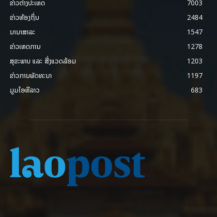
ຂ່າວຕ່າງປະເທດ
7003
ຂ່າວທ້ອງຖິ່ນ
2484
ນານາສາລະ
1547
ຂ່າວເຫດການ
1278
ສຸຂະພາບ ແລະ ສີ່ງແວດລ້ອມ
1203
ຂ່າວການພັດທະນາ
1197
ມູມໄອທີລາວ
683