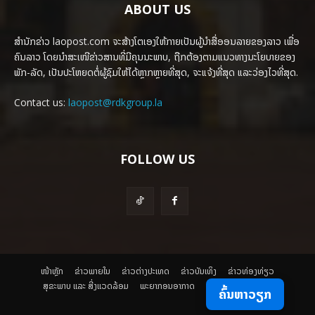
ABOUT US
ສຳນັກຂ່າວ laopost.com ຈະສ້າງໂຕເອງໃຫ້ກາຍເປັນຜູ້ນຳສື່ອອນລາຍຂອງລາວ ເພື່ອ
ຄົນລາວ ໂດຍນຳສະເໜີຂ່າວສານທີ່ມີຄຸນນະພາບ, ຖືກຕ້ອງຕາມແນວທາງນະໂຍບາຍຂອງ
ພັກ-ລັດ, ເປັນປະໂຫຍດຕໍ່ຜູ້ຊົມໃຫ້ໄດ້ຫຼາກຫຼາຍທີ່ສຸດ, ຈະແຈ້ງທີ່ສຸດ ແລະວ່ອງໄວທີ່ສຸດ.
Contact us:
laopost@rdkgroup.la
FOLLOW US
ໜ້າຫຼັກ
ຂ່າວພາຍ​ໃນ
ຂ່າວຕ່າງປະເທດ
​ຂ່າວບັນເທິງ
​ຂ່າວທ່ອງທ່ຽວ
ສຸຂະພາບ ແລະ ສີ່ງແວດລ້ອມ
ພະຍາກອນອາກາດ
ຄົ້ນຫາວຽກ