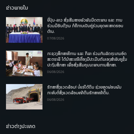
ຂ່າວພາຍໃນ
ຍີ່ປຸ່ນ-ລາວ ສົ່ງເສີມສາຍພົວພັນມິດຕະພາບ ແລະ ການ
ຮ່ວມມືອັນດີງາມ ກໍຄືການເປັນຄູ່ຮ່ວມຍຸດທະສາດຮອບ
ດ້ານ.
07/08/2026
ກະຊວງສຶກສາທິການ ແລະ ກິລາ ຮ່ວມກັບລັດຖະບານອົດ
ສະຕຣາລີ ໄດ້ນຳສະເໜີເຄື່ອງມືປະເມີນຕົນເອງສຳລັບຄູຊັ້ນ
ປະຖົມສຶກສາ ເພື່ອສົ່ງເສີມຄຸນນະພາບການສຶກສາ.
06/08/2026
ຮັກສາສິ່ງແວດລ້ອມ! ບໍ່ແຮ່ໃຕ້ດິນ ຊ່ວຍຫຼຸດຜ່ອນຜົນ
ກະທົບຕໍ່ສິ່ງແວດລ້ອມໜ້າດິນຮັກສາໜ້າດິນ.
06/08/2026
ຂ່າວຕ່າງປະເທດ