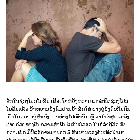
ຮັກໃນຊ່ວງໂປຣໂມຊັ່ນ ເຄືອເຂົາຫໍຍັງຫວານ ແຕ່ພໍໝົດຊ່ວງໂປຣ
ໂມຊັ່ນແລ້ວ ນ້ຳຫວານຍັງຂົມປານນ້ຳຜັກໃສ່ ບາງຄູ່ຍິ່ງຄົບກັນດົນ
ເທົ່າໃດຄວາມຮູ້ສຶກຍິ່ງອອກຫ່າງໄປເທົ່ານັ້ນ ຫຼື ວ່າໃນທີ່ສຸດຈະລົງ
ທ້າຍດ້ວຍທາງຕັນຄວາມສຳພັນໄປກັນບໍ່ລອດ ໃນຄໍລຳຊີວິດ ກັບ
ຄວາມຮັກ ມື້ນີ້ແອັດຈະມາບອກ 5 ສັນຍານຂອງຄົນໝົດໃຈມາ