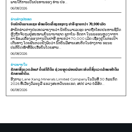
ພາຍໃຕ້ການເປັນປະທານຂອງ ທ່ານ ປອ...
06/08/2026
ຂ່າວຕ່າງປະເທດ
ຈັບນັກບິນມາເລເຊຍ ພ້ອມຍຶດເຄື່ອງຂອງກາງ ຢາອີ ຫຼາຍກວ່າ 70,000 ເມັດ
ສຳນັກຂ່າວຕ່າງປະເທດລາຍງານວ່າ ນັກບິນມາເລເຊຍ ອາດຖືກໂທດປະຫານຊີວິດ
ຫຼັງຖືກຈັບກຸມຢູ່ສະໜາມບິນນານາຊາດ ຊູກາໂນ-ຮັດຕາ ໃນນະຄອນຫຼວງຈາກາ
ຕາ ພ້ອມເຄື່ອງຂອງກາງເປັນຢາອີ ຫຼາຍກວ່າ 70,000 ເມັດ ເຊື່ອງຢູ່ໃນກະເປົາ
ເດີນທາງ ໂດຍຜົນກວດຍັງພົບວ່າ ນັກບິນມີສານເສບຕິດໃນຮ່າງກາຍ ຂະນະ
ປະຕິບັດໜ້າທີ່ຂັບເຮືອບິນໂດຍສານ...
06/08/2026
ຂ່າວພາຍ​ໃນ
ຮັກສາສິ່ງແວດລ້ອມ! ບໍ່ແຮ່ໃຕ້ດິນ ຊ່ວຍຫຼຸດຜ່ອນຜົນກະທົບຕໍ່ສິ່ງແວດລ້ອມໜ້າດິນ
ຮັກສາໜ້າດິນ.
ອີງຕາມ Lane Xang Minerals Limited Companyໃນວັນທີ 30 ກໍລະກົດ
2026 ທີ່ເມືອງວິລະບູລີ ແຂວງສະຫວັນນະເຂດ, ສປປ ລາວ ບໍລິສັດ...
06/08/2026