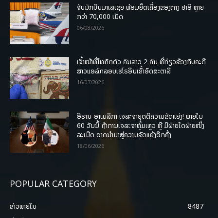
ຈັບນັກບິນມາເລເຊຍ ພ້ອມຍຶດເຄື່ອງຂອງກາງ ຢາອີ ຫຼາຍ
ກວ່າ 70,000 ເມັດ
06/08/2026
ເຈົ້າໜ້າທີ່ໄທກັກຕົວ ຄົນລາວ 2 ຄົນ ທີ່ກ່ຽວຂ້ອງກັບຄະດີ
ສາວແອລັກລອບເຮໂຣອີນເຂົ້າອົດສະຕາລີ
16/07/2026
ອີຣານ-ອາເມລິກາ ເຈລະຈາຍຸດຕິຄວາມຂັດແຍ່ງ! ພາຍໃນ
60 ວັນນີ້ ຖ້າການເຈລະຈາຫຼົ້ມເຫຼວ ຫຼື ມີຝ່າຍໃດຝ່າຍໜຶ່ງ
ລະເມີດ ອາດນໍາມາສູ່ຄວາມຂັດແຍ້ງອີກຄັ້ງ
18/06/2026
POPULAR CATEGORY
ຂ່າວພາຍ​ໃນ
8487