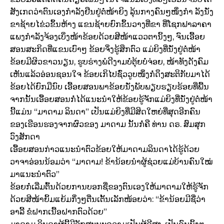
ສັງເກດວ່າຕົນເອງກຳລັງຢືນຢູ່ຕໍ່ໜ້າຍິງ ລຸ້ນກາງຄົນໆໜຶ່ງກຳ ລັງນັ່ງ
ຂາຊ້າຍໄຂ່ວຂຶ້ນຫ້າງ ແຂນຊ້າຍຍົກຂຶ້ນວາງທີ່ຂາ ທີ່ໂຊກຟາລາຄາ
ແພງກຳລັງຈ້ອງເບິ່ງໜ້າຂ້ອຍດ້ວຍສີໜ້າແວວຕານິ້ງໆ, ຈົນເອື້ອຍ
ສອນສະກິດທີ່ແຂນເບົາໆ ຂ້ອຍຈິ່ງຮູ້ສຶກຕົວ ແມ່ຍິງທີ່ນັ່ງຢູ່ຕໍ່ໜ້າ
ຂ້ອຍມີຜິວຂາວນຽນ, ຮູບຮ່າງພໍດີງາມບໍ່ຕຸ້ຍບໍ່ຈ່ອຍ, ໜ້າທັງດັງຄົມ
ເຫັນແລ້ວອ່ອນຊອນໃຈ ຂ້ອຍເກິໄປຊົ່ວວູບໜຶ່ງກໍ່ດຶງສະຕິກັບມາໄດ້
ຂ້ອຍໄດ້ຍົກມືນົບ ເອື້ອຍສອນພາຂ້ອຍນັ່ງພັບພຽບຮຽບຮ້ອຍທີ່ພື້ນ
ຈາກນັ້ນເອື້ອຍສອນກໍ່ໄດ້ແນະນຳໃຫ້ຂ້ອຍຮູ້ຈັກແມ່ຍິງທີ່ນັ່ງຢູ່ຕໍ່ໜ້າ
ນີ້ແມ່ນ “ມາດາມ ລິນດາ” ເປັນແມ່ຍິງທີ່ມີສິດໃຫຍ່ທີ່ສຸດອີກຄົນ
ຂອງເຮືອນຮອງຈາກຜົວຂອງ ມາດາມ ນັ້ນກໍ່ຄື ທ່ານ ດຣ. ສົມສຸກ
ວົງສັກດາ
ເອື້ອຍສອນກ່າວແນະນຳຕົວຂ້ອຍໃຫ້ມາດາມລິນດາໄດ້ຮູ້ດ້ວຍ
ວາຈາອ່ອນນ້ອມວ່າ “ມາດາມ! ຂ້ານ້ອຍນຳຜູ້ຊ່ວຍແມ່ບ້ານຄົນໃໝ່
ມາແນະນຳຕົວ”
ຂ້ອຍກໍ່ເລີ່ມຕົ້ນດ້ວຍການບອກຊື່ຂອງຕົນເອງໃຫ້ມາດາມໃຫ້ຮູ້ຈັກ
ດ້ວຍສີໜ້າຍິ້ມແຍ້ມກຶ່ງໆຕື່ນເຕັ້ນເລັກໜ້ອຍວ່າ: “ຂ້ານ້ອຍມີຊື່ວ່າ
ອາລີ້ ຂໍຝາກເນື້ອຝາກຕົວດ້ວຍ”