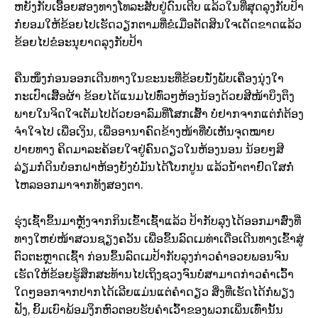
ຫຍັງກັບເອື້ອຍສອງທາງໂທລະສັບຢູ່ດົນເຕີບ ແລ້ວໃນທີ່ສຸດລຸງກັບປ້າ
ກໍ່ຍອມໃຫ້ຂ້ອຍໄປເຮັດວຽກຕາມທີ່ຂໍເມື່ອຕັດສິນໃຈເດັດຂາດແລ້ວ
ຂ້ອຍໄປຂໍອະນຸຍາດລຸງກັບປ້າ
ຄືນໜຶ່ງກ່ອນອອກເດີນທາງໃນຂະນະທີ່ຂ້ອຍນັ່ງພັບເຄື່ອງນຸ່ງໃາ
ກະເປົາເສື້ອຜ້າ ຂ້ອຍໄດ້ແນມໄປທົ່ວໆຫ້ອງນ້ອງດ້ວຍສີໜ້າບຶງຕຶງ
ພາຍໃນຈິດໃຈເຕັມໄປດ້ວຍອາລົມທີ່ໂສກເສົ້າ ບໍ່ຢາກຈາກແຕ່ກໍ່ຕ້ອງ
ຈຳໃຈໄປ ເພື່ອເງິນ, ເພື່ອອານາຄົດຂ້າງໜ້າທີ່ບໍ່ເຫັນຈຸດໝາຍ
ປາຍທາງ ຄິດມາລະຄ້ອຍໃຈຢູ່ຄົນດຽວໃນຫ້ອງນອນ ນ້ອຍໆສີ
ລ່ຽມກໍ່ດິນບ໋ອກຝາຫ້ອງຍັງບໍ່ມັນໄດ້ໂບກປູນ ແລ້ວນ້ຳຕາຢົດໃສກໍ່
ໄຫລອອກມາຈາກທັງສອງຕາ.​
ຮຸ່ງເຊົ້າຂຶ້ນມາຫຼັງຈາກກິນເຂົ້າເຊົ້າແລ້ວ ປ້າກັບລຸງໄດ້ອອກມາສົ່ງທີ່
ທາງໃຫຍ່ໜ້າສວນຊຽງຄວັນ ເພື່ອຂຶ້ນລົດເມທ່າເດື່ອເດີນທາງເຂົ້າສູ່
ຕົວຕະຫຼາດເຊົ້າ ກ່ອນຂຶ້ນລົດເມປ້າກັບລຸງກ່າວຄຳອວຍພອນຈົນ
ເຮັດໃຫ້ຂ້ອຍຮູ້ສຶກສະທ້ານໄປເຖິງຊວງຈົນບໍ່ສາມາດກ່າວຄຳເວົ້າ
ໃດໆອອກຈາກປາກໄດ້ເລີຍແມ່ນແຕ່ຄຳດຽວ ສິ່ງທີ່ເຮັດໄດ້ກໍ່ພຽງ
ຟັງ, ຍິ້ມເບົາພ້ອມງຶກຫົວຕອບຮັບຄຳເວົ້າຂອງພວກເພິ່ນເທົ່ານັ້ນ