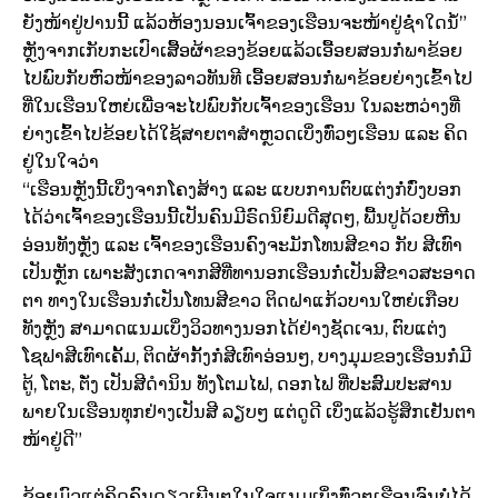
ຍັງໜ້າຢູ່ປານນີ້ ແລ້ວຫ້ອງນອນເຈົ້າຂອງເຮືອນຈະໜ້າຢູ່ຊ່ຳໃດນໍ້”
ຫຼັງຈາກເກັບກະເປົາເສື້ອຜ້າຂອງຂ້ອຍແລ້ວເອື້ອຍສອນກໍ່ພາຂ້ອຍ
ໄປພົບກັບຫົວໜ້າຂອງລາວທັນທີ ເອື້ອຍສອນກໍ່ພາຂ້ອຍຍ່າງເຂົ້າໄປ
ທີ່ໃນເຮືອນໃຫຍ່ເພື່ອຈະໄປພົບກັບເຈົ້າຂອງເຮືອນ ໃນລະຫວ່າງທີ່
ຍ່າງເຂົ້າໄປຂ້ອຍໄດ້ໃຊ້ສາຍຕາສຳຫຼວດເບິ່ງທົ່ວໆເຮືອນ ແລະ ຄິດ
ຢູ່ໃນໃຈວ່າ
“ເຮືອນຫຼັງນີ້ເບິ່ງຈາກໂຄງສ້າງ ແລະ ແບບການຕົບແຕ່ງກໍ່ບົ່ງບອກ
ໄດ້ວ່າເຈົ້າຂອງເຮືອນນີ້ເປັນຄົນມີຣົດນິຍົມດີສຸດໆ, ພື້ນປູດ້ວຍຫີນ
ອ່ອນທັງຫຼັງ ແລະ ເຈົ້າຂອງເຮືອນຄົງຈະມັກໂທນສີຂາວ ກັບ ສີເທົາ
ເປັນຫຼັກ ເພາະສັງເກດຈາກສີທີ່ທານອກເຮືອນກໍ່ເປັນສີຂາວສະອາດ
ຕາ ທາງໃນເຮືອນກໍ່ເປັນໂທນສີຂາວ ຕິດຝາແກ້ວບານໃຫຍ່ເກືອບ
ທັງຫຼັງ ສາມາດແນມເບິ່ງວິວທາງນອກໄດ້ຢ່າງຊັດເຈນ, ຕົບແຕ່ງ
ໂຊຟາສີເທົາເຄັ້ມ, ຕິດຜ້າກັ້ງກໍ່ສີເທົາອ່ອນໆ, ບາງມຸມຂອງເຮືອນກໍ່ມີ
ຕູ້, ໂຕະ, ຕັ່ງ ເປັນສີດຳນິນ ທັງໂຕມໄຟ, ດອກໄຟ ທີ່ປະສົມປະສານ
ພາຍໃນເຮືອນທຸກຢ່າງເປັນສີ ລຽບໆ ແຕ່ດູດີ ເບິ່ງແລ້ວຮູ້ສຶກເຢັນຕາ
ໜ້າຢູ່ດີ”
ຂ້ອຍມົວແຕ່ຄິດຄົນດຽວເພີນໆໃນໃຈແນມເບິ່ງທົ່ວໆເຮືອນຈົນບໍ່ໄດ້