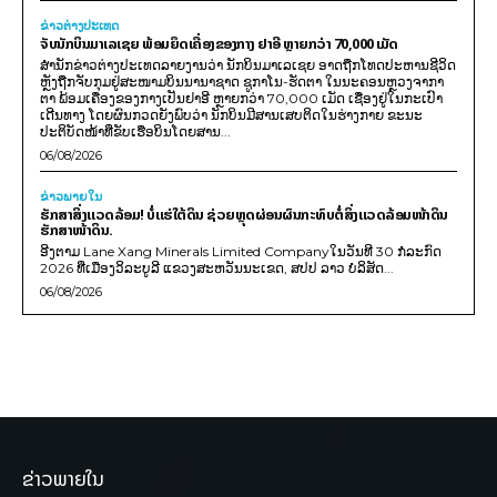
ຂ່າວຕ່າງປະເທດ
ຈັບນັກບິນມາເລເຊຍ ພ້ອມຍຶດເຄື່ອງຂອງກາງ ຢາອີ ຫຼາຍກວ່າ 70,000 ເມັດ
ສຳນັກຂ່າວຕ່າງປະເທດລາຍງານວ່າ ນັກບິນມາເລເຊຍ ອາດຖືກໂທດປະຫານຊີວິດ
ຫຼັງຖືກຈັບກຸມຢູ່ສະໜາມບິນນານາຊາດ ຊູກາໂນ-ຮັດຕາ ໃນນະຄອນຫຼວງຈາກາ
ຕາ ພ້ອມເຄື່ອງຂອງກາງເປັນຢາອີ ຫຼາຍກວ່າ 70,000 ເມັດ ເຊື່ອງຢູ່ໃນກະເປົາ
ເດີນທາງ ໂດຍຜົນກວດຍັງພົບວ່າ ນັກບິນມີສານເສບຕິດໃນຮ່າງກາຍ ຂະນະ
ປະຕິບັດໜ້າທີ່ຂັບເຮືອບິນໂດຍສານ...
06/08/2026
ຂ່າວພາຍ​ໃນ
ຮັກສາສິ່ງແວດລ້ອມ! ບໍ່ແຮ່ໃຕ້ດິນ ຊ່ວຍຫຼຸດຜ່ອນຜົນກະທົບຕໍ່ສິ່ງແວດລ້ອມໜ້າດິນ
ຮັກສາໜ້າດິນ.
ອີງຕາມ Lane Xang Minerals Limited Companyໃນວັນທີ 30 ກໍລະກົດ
2026 ທີ່ເມືອງວິລະບູລີ ແຂວງສະຫວັນນະເຂດ, ສປປ ລາວ ບໍລິສັດ...
06/08/2026
ຂ່າວພາຍໃນ