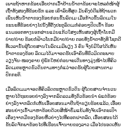
ເພາະຖ້າຫາກຂ້ອຍເອີ່ຍປາກເວົ້າຢ້ານນ້ຳຕາຂ້ອຍຈະໄຫລຕໍ່ໜ້າຜູ້
ເຖົ້າທັງສອງທີ່ຂ້ອຍຮັກ ແລະ ເຄົາລົບທີ່ສຸດ ມັນຄົງບໍ່ດີແທ້ຖ້າພວກ
ເພິ່ນເຫັນນ້ຳຕາຂອງຂ້ອຍກ່ອນຂຶ້ນລົດເມ ເມື່ອກ້າວຂຶ້ນລົດເມໃນ
ຂະນະທີ່ຂ້ອຍຍ່າງໄປນັ່ງທີ່ຕັ່ງປະຕູລົດເມກໍ່ຄ່ອຍໆປິດເຂົ້າ ຂ້ອຍ
ແນມອອກທາງນອກຜ່ານແວ່ນແກ້ວໃສໆເຫັນສອງຜູ້ເຖົ້າໂບກມື
ບ່າຍ!ບ່າຍ ຂ້ອຍກໍ່ຟ້າວໂບກມືບ່າຍ!ບ່າຍ ຕອບທັງນ້ຳຕາທັງທີ ໂຊກດີ
ທີ່ເວລານັ້ນຜູ້ໂດຍສານໃນລົດເມມີພຽງ 3 ຄົນ ຈິ່ງບໍ່ມີໃຜໄດ້ເຫັນ
ນ້ຳຕາຂອງຂ້ອຍ ລົດເມໄດ້ມາຈອດຮັບເອົາຄົນທີ່ຂົວມິດຕະພາບ
ວຽງຈັນ-ໜອງຄາຍ ຢູ່ພັກໃຫຍ່ກ່ອນຈະເດີນທາງມຸ່ງໜ້າໄປທີ່ຄິວ
ລົດເມຕະຫຼາດຂົວດິນຕາມທາງກໍ່ແວ່ຈອດຮັບຜູ້ໂດຍສານຕາມ
ປົກກະຕິ.
ເມື່ອລົດເມມາຈອດທີ່ຄິວລົດຕະຫຼາດຂົວດິນ ຜູ້ໂດຍສານຈຳນວນ
ຫຼາຍໄດ້ຖະຍອຍຍ່າງລົງຈາກລົດລວມທັງຕົວຂ້ອຍນຳ ພໍແຕ່ຂ້ອຍ
ຍ່າງລົງຈາກລົດກໍ່ເຫັນເອື້ອຍສອນມາຢືນຖ້າຮຽບຮ້ອຍແລ້ວ, ເອື້ອຍ
ສອນຍ່າງເຂົ້າມາຫາຂ້ອຍດ້ວຍສີໜ້າຍິ້ມແຍ້ມທັງຈັບເອົາກະເປົາ
ເຄື່ອງຈາກມືຂອງຂ້ອຍຫິ້ວຍ່າງໄປທີ່ຄອກຝາກລົດ, ເອື້ອຍສອນໄດ້
ຂັບລົດຈັກພາຂ້ອຍໄປທີ່ເຮືອນເຈົ້ານາຍຂອງລາວ ເມື່ອໄປຮອດເຫັນ