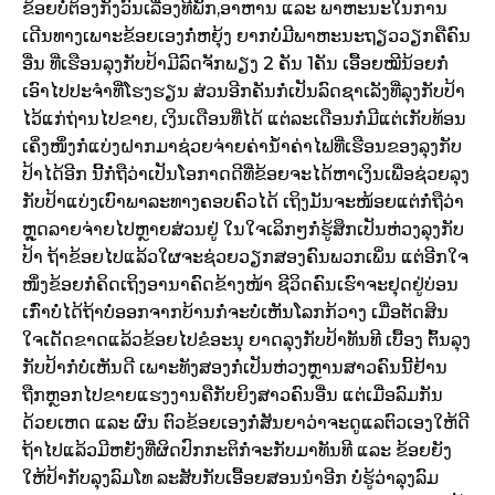
ຂ້ອຍບໍ່ຕ້ອງກັງວົນເລື່ອງທີພັກ,​ອາຫານ ແລະ ພາຫະນະໃນການ
ເດີນທາງເພາະຂ້ອຍເອງກໍ່ຫຍຸ້ງ ຍາກບໍ່ມີພາຫະນະຖຽວວຽກຄືຄົນ
ອື່ນ ທີ່ເຮືອນລຸງກັບປ້າມີລົດຈັກພຽງ 2 ຄັນ 1ຄັນ ເອື້ອຍໝີນ້ອຍກໍ່
ເອົາໄປປະຈຳທີ່ໂຮງຮຽນ ສ່ວນອີກຄັນກໍ່ເປັນລົດຊາເລັງທີ່ລຸງກັບປ້າ
ໄວ້ແກ່ຖ່ານໄປຂາຍ, ເງິນເດືອນທີ່ໄດ້ ແຕ່ລະເດືອນກໍ່ມີແຕ່ເກັບທ້ອນ
ເຄິ່ງໜຶ່ງກໍ່ແບ່ງຝາກມາຊ່ວຍຈ່າຍຄ່ານ້ຳຄ່າໄຟທີ່ເຮືອນຂອງລຸງກັບ
ປ້າໄດ້ອີກ ນີ້ກໍ່ຖືວ່າເປັນໂອກາດດີທີ່ຂ້ອຍຈະໄດ້ຫາເງິນເພື່ອຊ່ວຍລຸງ
ກັບປ້າແບ່ງເບົາພາລະທາງຄອບຄົວໄດ້ ເຖິງມັນຈະໜ້ອຍແຕ່ກໍ່ຖືວ່າ
ຫຼຸດລາຍຈ່າຍໄປຫຼາຍສ່ວນຢູ່ ໃນໃຈເລິກໆກໍ່ຮູ້ສຶກເປັນຫ່ວງລຸງກັບ
ປ້າ ຖ້າຂ້ອຍໄປແລ້ວໃຜຈະຊ່ວຍວຽກສອງຄົນພວກເພິ່ນ ແຕ່ອີກໃຈ
ໜຶ່ງຂ້ອຍກໍ່ຄິດເຖິງອານາຄົດຂ້າງໜ້າ ຊີວິດຄົນເຮົາຈະຢຸດຢູ່ບ່ອນ
ເກົ່າບໍ່ໄດ້ຖ້າບໍ່ອອກຈາກບ້ານກໍ່ຈະບໍ່ເຫັນໂລກກ້ວາງ ເມື່ອຕັດສິນ
ໃຈເດັດຂາດແລ້ວຂ້ອຍໄປຂໍອະນຸ ຍາດລຸງກັບປ້າທັນທີ ເບື້ອງ ຕົ້ນລຸງ
ກັບປ້າກໍ່ບໍ່ເຫັນດີ ເພາະທັງສອງກໍ່ເປັນຫ່ວງຫຼານສາວຄົນນີ້ຢ້ານ
ຖືກຫຼອກໄປຂາຍແຮງງານຄືກັບຍິງສາວຄົນອື່ນ ແຕ່ເມື່ອລົມກັນ
ດ້ວຍເຫດ ແລະ ຜົນ ຕົວຂ້ອຍເອງກໍ່ສັນຍາວ່າຈະດູແລຕົວເອງໃຫ້ດີ
ຖ້າໄປແລ້ວມີຫຍັງທີ່ຜິດປົກກະຕິກໍ່ຈະກັບມາທັນທີ ແລະ ຂ້ອຍຍັງ
ໃຫ້ປ້າກັບລຸງລົມໂທ ລະສັບກັບເອື້ອຍສອນນຳອີກ ບໍ່ຮູ້ວ່າລຸງລົມ