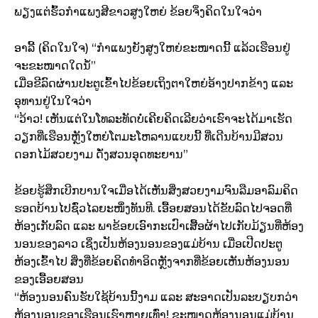
ພຽງແຕ່ຮົ້ວກຳແພງສີຂາວສູງໃຫຍ່ ຂ້ອຍຈິ່ງຄິດໃນໃຈວ່າ
ອາລີ້ (ຄິດໃນໃຈ) “ກຳແພງຍັງສູງໃຫຍ່ຂະໜາດນີ້ ແລ້ວເຮືອນຢູ່
ຈະຂະໜາດໃດນໍ້”
ເມື່ອຂີລົດຜ່ານປະຕູເຂົ້າໄປຂ້ອຍເຖິງຕາໃຫຍ່ອ້າງປາກຂ້າງ ແລະ
ອຸທານຢູ່ໃນໃຈວ່າ
“ວ້າວ! ເຫັນແຕ່ໃນໂທລະທັດບໍ່ເຄີຍຄິດເລີຍວ່າເຮົາຈະໄດ້ມາເຮັດ
ວຽກທີ່ເຮືອນຫຼັງໃຫຍ່ໂຕມະໂຫລານແບບນີ້ ທີ່ເດີນບ້ານມີສວນ
ດອກໄມ້ສວຍງາມ ດັ່ງສວນອຸດທະຍານ”
ຂ້ອຍຮູ້ສຶກເບີກບານໃຈເມື່ອໄດ້ເຫັນສິ່ງສວຍງາມຈົນລືມອາລົມຄິດ
ຮອດບ້ານໄປຊົ່ວໄລຍະໜຶ່ງທັນທີ. ເອື້ອຍສອນໄດ້ຂັບລົດໄປຈອດທີ່
ຫ້ອງເກັບລົດ ແລະ ພາຂ້ອຍເອົາກະເປົາເສື້ອຜ້າໄປເກັບມ້ຽນທີ່ຫ້ອງ
ນອນຂອງລາວ ເຊິ່ງເປັນຫ້ອງນອນຂອງແມ່ບ້ານ ເມື່ອເປີດປະຕູ
ຫ້ອງເຂົ້າໄປ ສິ່ງທີ່ຂ້ອຍຄິດທຳອິດຫຼັງຈາກທີ່ຂ້ອຍເຫັນຫ້ອງນອນ
ຂອງເອື້ອຍສອນ
“ຫ້ອງນອນຄົນຮັບໃຊ້ບ້ານນີ້ງາມ ແລະ ສະອາດເປັນລະບຽບກວ່າ
ຫ້ອງນອນຂອງເຮືອນເຮົາຫຼາຍເທົ່າ! ຂະໜາດຫ້ອງນອນແມ່ບ້ານ