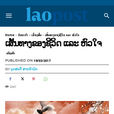
Home
ວັນນະກຳ
ເລື່ອງສັ້ນ
ເສັ້ນທາງຂອງຊີວິດ ແລະ ຫົວໃຈ
ເສັ້ນທາງຂອງຊີວິດ ແລະ ຫົວໃຈ
ເລື່ອງສັ້ນ
19/03/2017
PUBLISHED ON
BY
ບຸດສະດີ ສາຍນ້ຳມັດ
2267