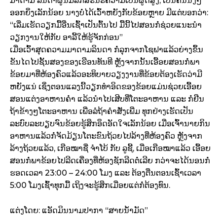
ມາດາມ ລິນດາຜູ້ນີ້ມີລັກສະນະຄວາມເປັນຜູ້ດີສູງ, ເປັນຄົນນິ້ງໆ
ອອກຍິ່ງເລັກນ້ອຍ ນາງບໍ່ໄດ້ເວົ້າຫຍັງກັບຂ້ອຍຫຼາຍ ມີແຕ່ບອກວ່າ:
“ເລີ່ມເຮັດວຽກມື້ອື່ນເຊົ້າເປັນຕົ້ນໄປ ມື້ນີ້ໄປສອນກໍ່ຊ່ວຍແນະນຳ
ວຽກງານໃຫ້ກັບ ອາລີ້ໃຫ້ຮູ້ຈັກກ່ອນ”
ເມື່ອເວົ້າສຸດຄວາມມາດາມລິນດາ ກໍ່ລຸກຈາກໂຊຟາແລ້ວຍ່າງຂຶ້ນ
ຂັນໄດໄປຊັ້ນສອງຂອງເຮືອນທັນທີ ຫຼັງຈາກນັ້ນເອື້ອຍສອນກໍ່ພາ
ຂ້ອຍມາທີ່ຫ້ອງຄົວແລ້ວອະທິບາຍວຽງງານທີ່ຂ້ອຍຕ້ອງເຮັດວ່າມີ
ຫຍັງແນ່ ເຊິ່ງຕອນແລງນີ້ວຽກທຳອິດຂອງຂ້ອຍແມ່ນຊ່ວຍເອື້ອຍ
ສອນແຕ່ງອາຫານຄ່ຳ ແລ້ວນຳໄປເສີບທີ່ໂຕະອາຫານ ແລະ ກໍ່ຢືນ
ຖ້າຂ້າງໆໂຕະອາຫານ ເພື່ອລໍຖ້າຄຳສັ່ງເພີ່ມ ທຸກຢ່າງເຮັດເປັນ
ລະບົບລະບຽບຈົນຂ້ອຍຮູ້ສຶກອຶດອັດໃຈເລັກນ້ອຍ ເມື່ອເຈົ້ານາຍກິນ
ອາຫານແລ້ວກໍ່ຈັດມ້ຽນໂຕະຂົນຖ້ວຍໄປລ້າງທີ່ຫ້ອງຄົວ ຫຼັງຈາກ
ລ້າງຖ້ວຍແລ້ວ,​ ເກືອໝາຊື່ ຈໍາໂບ້ ກັບ ລູຊີ້, ເມື່ອເກືອໝາແລ້ວ ເອື້ອຍ
ສອນກໍ່ພາຂ້ອຍໄປລີດເຄື່ອງທີ່ຫ້ອງຊັກລີດຕໍ່ເລີຍ ກວ່າຈະໄດ້ນອນກໍ່
ຮອດເວລາ 23:00 – 24:00 ໂມງ ແລະ ຕ້ອງຕື່ນຕອນເຊົ້າເວລາ
5:00 ໂມງເຊົ້າທຸກມື້ ເຖິງຈະຮູ້ສຶກເມື່ອຍແຕ່ກໍ່ຕ້ອງທົນ.
ແຕ່ງໂດຍ: ແອັດມິນນາມປາກາ “ສາຍນ້ຳມັດ”