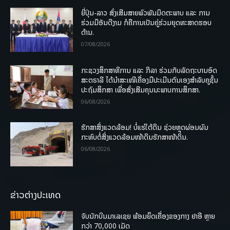
ຍີ່ປຸ່ນ-ລາວ ສົ່ງເສີມສາຍພົວພັນມິດຕະພາບ ແລະ ການ
ຮ່ວມມືອັນດີງາມ ກໍຄືການເປັນຄູ່ຮ່ວມຍຸດທະສາດຮອບ
ດ້ານ.
07/08/2026
ກະຊວງສຶກສາທິການ ແລະ ກິລາ ຮ່ວມກັບລັດຖະບານອົດ
ສະຕຣາລີ ໄດ້ນຳສະເໜີເຄື່ອງມືປະເມີນຕົນເອງສຳລັບຄູຊັ້ນ
ປະຖົມສຶກສາ ເພື່ອສົ່ງເສີມຄຸນນະພາບການສຶກສາ.
06/08/2026
ຮັກສາສິ່ງແວດລ້ອມ! ບໍ່ແຮ່ໃຕ້ດິນ ຊ່ວຍຫຼຸດຜ່ອນຜົນ
ກະທົບຕໍ່ສິ່ງແວດລ້ອມໜ້າດິນຮັກສາໜ້າດິນ.
06/08/2026
ຂ່າວຕ່າງປະເທດ
ຈັບນັກບິນມາເລເຊຍ ພ້ອມຍຶດເຄື່ອງຂອງກາງ ຢາອີ ຫຼາຍ
ກວ່າ 70,000 ເມັດ