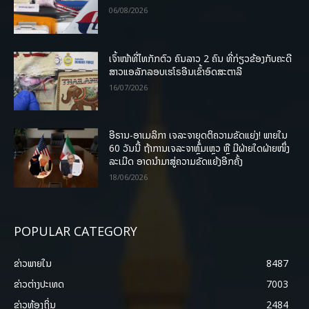
06/08/2026
ເຈົ້າໜ້າທີ່ໄທກັກຕົວ ຄົນລາວ 2 ຄົນ ທີ່ກ່ຽວຂ້ອງກັບຄະດີ
ສາວແອລັກລອບເຮໂຣອີນເຂົ້າອົດສະຕາລີ
16/07/2026
ອີຣານ-ອາເມລິກາ ເຈລະຈາຍຸດຕິຄວາມຂັດແຍ່ງ! ພາຍໃນ
60 ວັນນີ້ ຖ້າການເຈລະຈາຫຼົ້ມເຫຼວ ຫຼື ມີຝ່າຍໃດຝ່າຍໜຶ່ງ
ລະເມີດ ອາດນໍາມາສູ່ຄວາມຂັດແຍ້ງອີກຄັ້ງ
18/06/2026
POPULAR CATEGORY
ຂ່າວພາຍ​ໃນ
8487
ຂ່າວຕ່າງປະເທດ
7003
ຂ່າວທ້ອງຖິ່ນ
2484