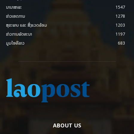
ນານາສາລະ
1547
ຂ່າວເຫດການ
1278
ສຸຂະພາບ ແລະ ສີ່ງແວດລ້ອມ
1203
ຂ່າວການພັດທະນາ
1197
ມູມໄອທີລາວ
683
ABOUT US