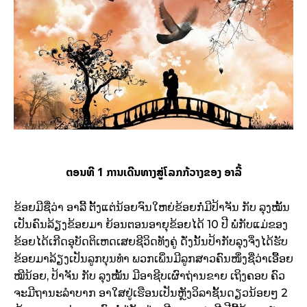
ຕອນທີ 1 ການເດີນທາງສູ່ໂລກກ້ວາງຂອງ ອາລີ້
ຂ້ອຍມີຊື່ວ່າ ອາລີ້ ຕັ້ງແຕ່ນ້ອຍຈົນໃຫຍ່ຂ້ອຍກໍ່ມີປ້າຈັນ ກັບ ລຸງໝັ້ນ
ເປັນຄົນລ້ຽງຂ້ອຍມາ ຍ້ອນຕອນອາຍຸຂ້ອຍໄດ້ 10 ປີ ພໍ່ກັບແມ່ຂອງ
ຂ້ອຍໄດ້ເກີດອຸບັດຕິເຫດເສຍຊີວິດທັງຄູ່ ດັ່ງນັ້ນປ້າກັບລຸງຈິ່ງໄດ້ຮັບ
ຂ້ອຍມາລ້ຽງເປັນລູກບຸນທຳ ພວກເພິ່ນມີລູກສາວຄົນໜຶ່ງຊື່ວ່າເອື້ອຍ
ໝີນ້ອຍ, ປ້າຈັນ ກັບ ລຸງໝັ້ນ ມີອາຊີບເຜົາຖ່ານຂາຍ ເຖິງຄອບ ຄົວ
ຈະມີຖານະລຳບາກ ອາໃສຢູ່ເຮືອນເປັນຫຼັງວິລາຊັ້ນດຽວນ້ອຍໆ 2