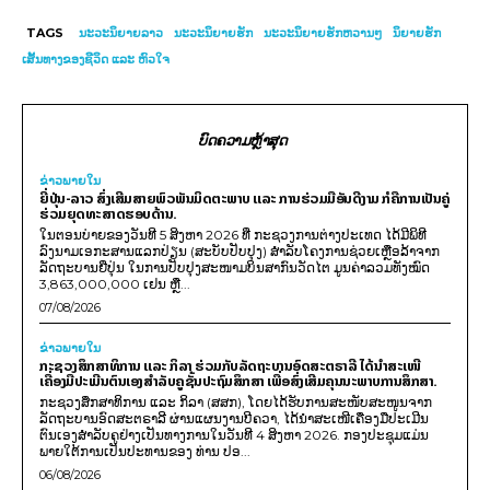
TAGS
ນະວະນິຍາຍລາວ
ນະວະນິຍາຍຮັກ
ນະວະນິຍາຍຮັກຫວານໆ
ນິຍາຍຮັກ
ເສັ້ນທາງຂອງຊີວິດ ແລະ ຫົວໃຈ
ບົດຄວາມຫຼ້າສຸດ
ຂ່າວພາຍ​ໃນ
ຍີ່ປຸ່ນ-ລາວ ສົ່ງເສີມສາຍພົວພັນມິດຕະພາບ ແລະ ການຮ່ວມມືອັນດີງາມ ກໍຄືການເປັນຄູ່
ຮ່ວມຍຸດທະສາດຮອບດ້ານ.
ໃນຕອນບ່າຍຂອງວັນທີ 5 ສິງຫາ 2026 ທີ່ ກະຊວງການຕ່າງປະເທດ ໄດ້ມີພິທີ
ລົງນາມເອກະສານແລກປ່ຽນ (ສະບັບປັບປຸງ) ສໍາລັບໂຄງການຊ່ວຍເຫຼືອລ້າຈາກ
ລັດຖະບານຍີ່ປຸ່ນ ໃນການປັບປຸງສະໜາມບິນສາກົນວັດໄຕ ມູນຄ່າລວມທັງໝົດ
3,863,000,000 ເຢນ ຫຼື...
07/08/2026
ຂ່າວພາຍ​ໃນ
ກະຊວງສຶກສາທິການ ແລະ ກິລາ ຮ່ວມກັບລັດຖະບານອົດສະຕຣາລີ ໄດ້ນຳສະເໜີ
ເຄື່ອງມືປະເມີນຕົນເອງສຳລັບຄູຊັ້ນປະຖົມສຶກສາ ເພື່ອສົ່ງເສີມຄຸນນະພາບການສຶກສາ.
ກະຊວງສຶກສາທິການ ແລະ ກິລາ (ສສກ), ໂດຍໄດ້ຮັບການສະໜັບສະໜູນຈາກ
ລັດຖະບານອົດສະຕຣາລີ ຜ່ານແຜນງານບີຄວາ, ໄດ້ນຳສະເໜີເຄື່ອງມືປະເມີນ
ຕົນເອງສຳລັບຄູຢ່າງເປັນທາງການໃນວັນທີ 4 ສິງຫາ 2026. ກອງປະຊຸມແມ່ນ
ພາຍໃຕ້ການເປັນປະທານຂອງ ທ່ານ ປອ...
06/08/2026