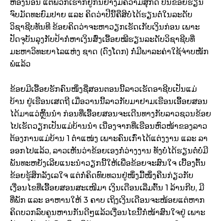
ຫ້ອງນອນ ແຕ່ພວກເຮົາກໍ່ຢູ່ກັນຢ່າງມີຄວາມສຸກດີ ປີນີ້ຂ້ອຍຮຽນ
ຈົບມັດທະຍົມປາຍ ແລະ ຄິດວ່າປີນີ້ຄືສິບໍ່ໄດ້ຮຽນຕໍ່ໃນລະດັບ
ວິຊາຊີບທັນທີ ຂ້ອຍຄິດວ່າຈະຫາວຽກເຮັດເກັບເງິນກ່ອນ ເພາະ
ປັດຈຸບັນລຸງກັບປ້າກໍ່ຫາເງິນສົ່ງເອື້ອຍໝີຮຽນລະດັບວິຊາຊີບທີ່
ມະຫາວິທະຍາໄລແຫ່ງ ຊາດ (ດົງໂດກ) ກໍ່ມີພາລະຄ່າໃຊ້ຈ່າບໜັກ
ພໍແລ້ວ
ຂ້ອຍມີເອື້ອຍຮັກຄົນໜຶ່ງຊື່ສອນຕອນນີ້ລາວເຮັດອາຊີບເປັນແມ່
ບ້ານ ຢູ່ເຮືອນເສດຖີ ເມື່ອວານນີ້ລາວກັບມາຢາມເຮືອນເອື້ອຍສອນ
ໄດ້ມາແວ່ຫຼິ້ນນຳ ກ່ອນທີ່ເອື້ອຍສອນຈະເດີນທາງກັບລາວຊວນຂ້ອຍ
ໄປເຮັດວຽກເປັນແມ່ບ້ານນຳ ເນື່ອງຈາກທີ່ເຮືອນຫົວໜ້າຂອງລາວ
ຕ້ອງການແມ່ບ້ານ 1 ຕຳແໜ່ງ ເພາະຄົນເກົ່າໄດ້ແຕ່ງງານ ແລະ ລາ
ອອກໄປແລ້ວ, ລາວເຫັນວ່າຂ້ອຍເອງກໍ່ວ່າງງານ ທັງບໍ່ໄດ້ຮຽນຕໍ່ບໍ່ມີ
ພັນທະຫຍັງເລີຍແນະນຳວຽກນີ້ໃຫ້ເພື່ອຂ້ອຍຈະສົນໃຈ ເບື້ອງຕົ້ນ
ຂ້ອຍຮູ້ສຶກລັງເລໃຈ ແຕ່ກໍ່ຄິດທົບທວນຢູ່ໜຶ່ງມື້ໜຶ່ງຄືນກ່ຽວກັບ
ເງື່ອນໄຂທີ່ເອື້ອຍສອນສະເໜີມາ ເງິນເດືອນເລີ່ມຕົ້ນ 1 ລ້ານກີບ, ມີ
ທີ່ພັກ ແລະ ອາຫານໃຫ້ 3 ຄາບ ເຖິງເງິນເດືອນຈະໜ້ອຍແຕ່ຫາກ
ຄິດບວກລົບຄູນຫານກັນດີໆແລ້ວເງື່ອນໄຂນີ້ກໍ່ໜ້າສົນໃຈຢູ່ ເພາະ