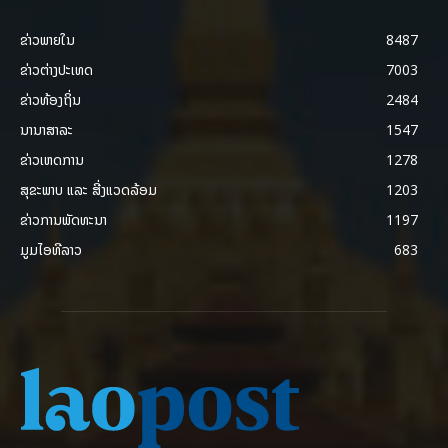
ຂ່າວພາຍ​ໃນ
8487
ຂ່າວຕ່າງປະເທດ
7003
ຂ່າວທ້ອງຖິ່ນ
2484
ນານາສາລະ
1547
ຂ່າວເຫດການ
1278
ສຸຂະພາບ ແລະ ສີ່ງແວດລ້ອມ
1203
ຂ່າວການພັດທະນາ
1197
ມູມໄອທີລາວ
683