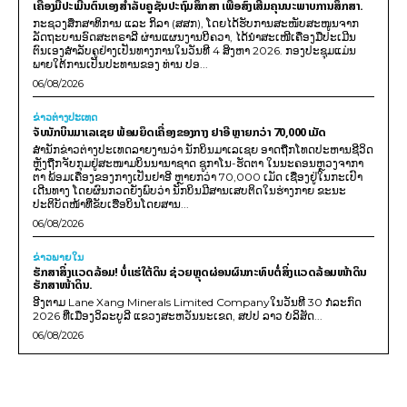
ເຄື່ອງມືປະເມີນຕົນເອງສຳລັບຄູຊັ້ນປະຖົມສຶກສາ ເພື່ອສົ່ງເສີມຄຸນນະພາບການສຶກສາ.
ກະຊວງສຶກສາທິການ ແລະ ກິລາ (ສສກ), ໂດຍໄດ້ຮັບການສະໜັບສະໜູນຈາກ
ລັດຖະບານອົດສະຕຣາລີ ຜ່ານແຜນງານບີຄວາ, ໄດ້ນຳສະເໜີເຄື່ອງມືປະເມີນ
ຕົນເອງສຳລັບຄູຢ່າງເປັນທາງການໃນວັນທີ 4 ສິງຫາ 2026. ກອງປະຊຸມແມ່ນ
ພາຍໃຕ້ການເປັນປະທານຂອງ ທ່ານ ປອ...
06/08/2026
ຂ່າວຕ່າງປະເທດ
ຈັບນັກບິນມາເລເຊຍ ພ້ອມຍຶດເຄື່ອງຂອງກາງ ຢາອີ ຫຼາຍກວ່າ 70,000 ເມັດ
ສຳນັກຂ່າວຕ່າງປະເທດລາຍງານວ່າ ນັກບິນມາເລເຊຍ ອາດຖືກໂທດປະຫານຊີວິດ
ຫຼັງຖືກຈັບກຸມຢູ່ສະໜາມບິນນານາຊາດ ຊູກາໂນ-ຮັດຕາ ໃນນະຄອນຫຼວງຈາກາ
ຕາ ພ້ອມເຄື່ອງຂອງກາງເປັນຢາອີ ຫຼາຍກວ່າ 70,000 ເມັດ ເຊື່ອງຢູ່ໃນກະເປົາ
ເດີນທາງ ໂດຍຜົນກວດຍັງພົບວ່າ ນັກບິນມີສານເສບຕິດໃນຮ່າງກາຍ ຂະນະ
ປະຕິບັດໜ້າທີ່ຂັບເຮືອບິນໂດຍສານ...
06/08/2026
ຂ່າວພາຍ​ໃນ
ຮັກສາສິ່ງແວດລ້ອມ! ບໍ່ແຮ່ໃຕ້ດິນ ຊ່ວຍຫຼຸດຜ່ອນຜົນກະທົບຕໍ່ສິ່ງແວດລ້ອມໜ້າດິນ
ຮັກສາໜ້າດິນ.
ອີງຕາມ Lane Xang Minerals Limited Companyໃນວັນທີ 30 ກໍລະກົດ
2026 ທີ່ເມືອງວິລະບູລີ ແຂວງສະຫວັນນະເຂດ, ສປປ ລາວ ບໍລິສັດ...
06/08/2026