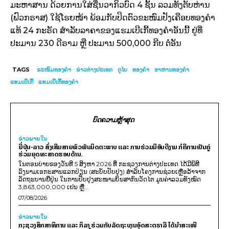
ມະຫາສານ ດ້ວຍການໃສ່ຊີ່ນວາກິວບົດ 4 ຊັ້ນ ລວມທັງຕັບຫ່ານ
(ຟົວກຣາສ) ໃຊ້ໂຮຍໜ້າ ພ້ອມກັບປິດຕົວຂະໜົມປັງເຄືອບທອງຄຳ
ແທ້ 24 ກະຣັດ ສຳລັບລາຄາຂອງແຮມເບີເກີ້ທອງຄຳອັນນີ້ ຢູ່ທີ່
ປະມານ 230 ດີຣາມ ຫຼື ປະມານ 500,000 ກີບ ຕໍ່ອັນ
TAGS
ຂະໜົມທອງຄຳ
ຂ່າວ​ຕ່າງ​ປະເທດ
ດູໄບ
ທອງຄຳ
ອາຫານທອງຄຳ
ແຮມເບີເກີ້
ແຮມເບີເກີ້ທອງຄຳ
ບົດຄວາມຫຼ້າສຸດ
ຂ່າວພາຍ​ໃນ
ຍີ່ປຸ່ນ-ລາວ ສົ່ງເສີມສາຍພົວພັນມິດຕະພາບ ແລະ ການຮ່ວມມືອັນດີງາມ ກໍຄືການເປັນຄູ່
ຮ່ວມຍຸດທະສາດຮອບດ້ານ.
ໃນຕອນບ່າຍຂອງວັນທີ 5 ສິງຫາ 2026 ທີ່ ກະຊວງການຕ່າງປະເທດ ໄດ້ມີພິທີ
ລົງນາມເອກະສານແລກປ່ຽນ (ສະບັບປັບປຸງ) ສໍາລັບໂຄງການຊ່ວຍເຫຼືອລ້າຈາກ
ລັດຖະບານຍີ່ປຸ່ນ ໃນການປັບປຸງສະໜາມບິນສາກົນວັດໄຕ ມູນຄ່າລວມທັງໝົດ
3,863,000,000 ເຢນ ຫຼື...
07/08/2026
ຂ່າວພາຍ​ໃນ
ກະຊວງສຶກສາທິການ ແລະ ກິລາ ຮ່ວມກັບລັດຖະບານອົດສະຕຣາລີ ໄດ້ນຳສະເໜີ