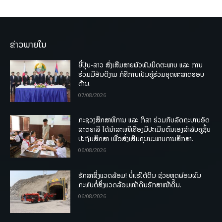
ຂ່າວພາຍໃນ
ຍີ່ປຸ່ນ-ລາວ ສົ່ງເສີມສາຍພົວພັນມິດຕະພາບ ແລະ ການ
ຮ່ວມມືອັນດີງາມ ກໍຄືການເປັນຄູ່ຮ່ວມຍຸດທະສາດຮອບ
ດ້ານ.
07/08/2026
ກະຊວງສຶກສາທິການ ແລະ ກິລາ ຮ່ວມກັບລັດຖະບານອົດ
ສະຕຣາລີ ໄດ້ນຳສະເໜີເຄື່ອງມືປະເມີນຕົນເອງສຳລັບຄູຊັ້ນ
ປະຖົມສຶກສາ ເພື່ອສົ່ງເສີມຄຸນນະພາບການສຶກສາ.
06/08/2026
ຮັກສາສິ່ງແວດລ້ອມ! ບໍ່ແຮ່ໃຕ້ດິນ ຊ່ວຍຫຼຸດຜ່ອນຜົນ
ກະທົບຕໍ່ສິ່ງແວດລ້ອມໜ້າດິນຮັກສາໜ້າດິນ.
06/08/2026