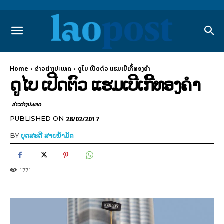
Home
ຂ່າວຕ່າງປະເທດ
ດູໄບ ເປີດຕົວ ແຮມເບີເກີ້ທອງຄຳ
ດູໄບ ເປີດຕົວ ແຮມເບີເກີ້ທອງຄຳ
ຂ່າວຕ່າງປະເທດ
28/02/2017
PUBLISHED ON
BY
ບຸດສະດີ ສາຍນ້ຳມັດ
1771