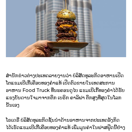
ສຳນັກຂ່າວຕ່າງປະເທດລາຍງານວ່າ ບໍລິສັດທຸລະກິດອາຫານເປີດ
ໂຕແຮມເບີເກີ້ເຄືອບທອງຄຳແທ້ ເປີດຕົວຂາຍໃນເທດສະການ
ອາຫານ Food Truck ທີ່ນະຄອນດູໄບ ແຮມເບີເກີ້ທອງຄຳໄດ້ຮັບ
ແຮງບັນດານໃຈມາຈາກຕຶກ ເບຣິກ ຄາລິຟາ ຕຶກສູງທີ່ສຸດໃນໂລກ
ນັ້ນເອງ
ໂຣເດຣີ່ ບໍລິສັດທຸລະກິດຊັ້ນນຳດ້ານອາຫານຈາກປະເທດອັງກິດ
ໄດ້ເຮັດແຮມເບີເກີ້ເຄືອບທອງຄຳແທ້ ເພີ່ມມູນຄ່າໃນຟາສຟູ໊ດນີ້ຢ່າງ