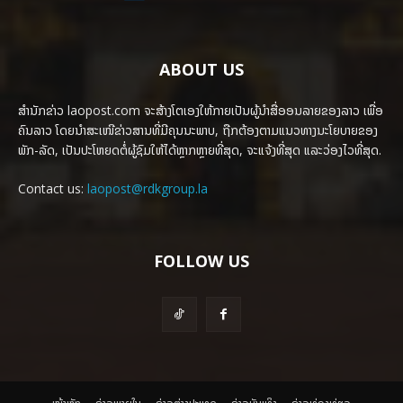
ABOUT US
ສຳນັກຂ່າວ laopost.com ຈະສ້າງໂຕເອງໃຫ້ກາຍເປັນຜູ້ນຳສື່ອອນລາຍຂອງລາວ ເພື່ອ
ຄົນລາວ ໂດຍນຳສະເໜີຂ່າວສານທີ່ມີຄຸນນະພາບ, ຖືກຕ້ອງຕາມແນວທາງນະໂຍບາຍຂອງ
ພັກ-ລັດ, ເປັນປະໂຫຍດຕໍ່ຜູ້ຊົມໃຫ້ໄດ້ຫຼາກຫຼາຍທີ່ສຸດ, ຈະແຈ້ງທີ່ສຸດ ແລະວ່ອງໄວທີ່ສຸດ.
Contact us:
laopost@rdkgroup.la
FOLLOW US