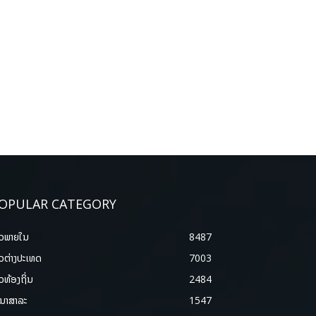
OPULAR CATEGORY
າວພາຍ​ໃນ
8487
າວຕ່າງປະເທດ
7003
າວທ້ອງຖິ່ນ
2484
ນາສາລະ
1547