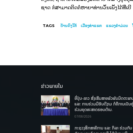
ຊາດ ກໍສາມາດຕິດຕໍ່ຫາຍາທ່ານວັນເພັງໄດ້ທີ່ເ
TAGS
ບ້ານດົງໃຕ້
ເມືອງທ່າແຂກ
ແຂວງຄຳມ່ວນ
ຂ່າວພາຍໃນ
ຍີ່ປຸ່ນ-ລາວ ສົ່ງເສີມສາຍພົວພັນມິດຕະພາ
ແລະ ການຮ່ວມມືອັນດີງາມ ກໍຄືການເປັນຄູ
ຮ່ວມຍຸດທະສາດຮອບດ້ານ.
07/08/2026
ກະຊວງສຶກສາທິການ ແລະ ກິລາ ຮ່ວມກັບ