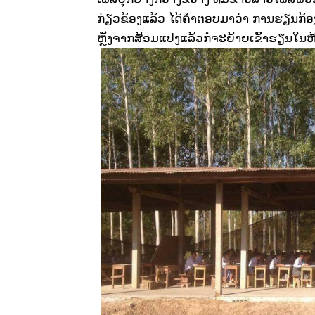
ກ່ຽວຂ້ອງແລ້ວ ໄດ້ຄຳຕອບມາວ່າ ການຮຽນກ້ອງຮົ
ຫຼັງຈາກສ້ອມແປງແລ້ວກໍຈະຍ້າຍເຂົ້າຮຽນໃນຫ