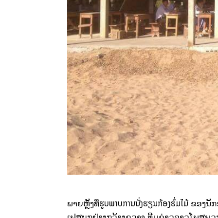
ຮູບພາບການນັ່ງຮຽນກ້ອງຮົ່ມໄມ້
ພາຍຫຼັງທີ່
ຂອງນັກຮ
ເຟສບຸກຢ່າງກວ້າງຂວາງ ທີມຂ່າວລາວໂພສພວກ