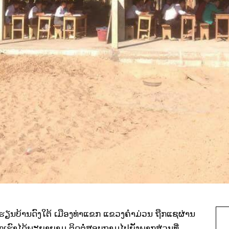
ຽນບ້ານດົງໃຕ້ ເມືອງທ່າແຂກ ແຂວງຄຳມ່ວນ ຖືກແຊຜ່ານ
ເຮົາໄດ້ພະຍາຍາມ ຕິດຕໍ່ສອບຖາມໄປຍັງພາກສ່ວນທີ່