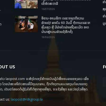
ຂ່
ເຂົ້າອົດສະຕາລີ
ສຸ
.
16/07/2026
ຂ່
ອີຣານ-ອາເມລິກາ ເຈລະຈາຍຸດຕິຄວາມ
ຂັດແຍ່ງ! ພາຍໃນ 60 ວັນນີ້ ຖ້າການເຈລະຈາ
ມູ
ຸດ
ຫຼົ້ມເຫຼວ ຫຼື ມີຝ່າຍໃດຝ່າຍໜຶ່ງລະເມີດ ອາດ
ນໍາມາສູ່ຄວາມຂັດແຍ້ງອີກຄັ້ງ
18/06/2026
OUT US
F
ຂ່າວ laopost.com ຈະສ້າງໂຕເອງໃຫ້ກາຍເປັນຜູ້ນຳສື່ອອນລາຍຂອງລາວ ເພື່ອ
ວ ໂດຍນຳສະເໜີຂ່າວສານທີ່ມີຄຸນນະພາບ, ຖືກຕ້ອງຕາມແນວທາງນະໂຍບາຍຂອງ
ດ, ເປັນປະໂຫຍດຕໍ່ຜູ້ຊົມໃຫ້ໄດ້ຫຼາກຫຼາຍທີ່ສຸດ, ຈະແຈ້ງທີ່ສຸດ ແລະວ່ອງໄວທີ່ສຸດ.
act us:
laopost@rdkgroup.la