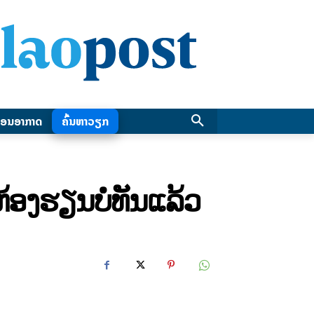
ອນອາກາດ
ຄົ້ນຫາວຽກ
້ອງຮຽນບໍ່ທັນແລ້ວ