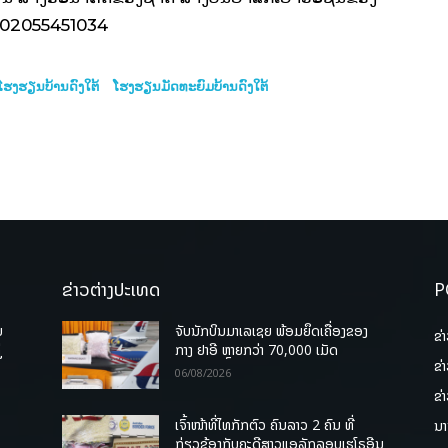
ບີ 02055451034
ໂຮງຮຽນບ້ານດົງໃຕ້
ໂຮງຮຽນມັດທະຍົມບ້ານດົງໃຕ້
ຂ່າວຕ່າງປະເທດ
P
ບ
ຈັບນັກບິນມາເລເຊຍ ພ້ອມຍຶດເຄື່ອງຂອງ
ຂ່
່
ກາງ ຢາອີ ຫຼາຍກວ່າ 70,000 ເມັດ
ຂ່
06/08/2026
ຂ່
ເຈົ້າໜ້າທີ່ໄທກັກຕົວ ຄົນລາວ 2 ຄົນ ທີ່
ນາ
ກ່ຽວຂ້ອງກັບຄະດີສາວແອລັກລອບເຮໂຣອີນ