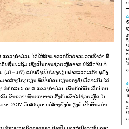
0
ຂ
ຈ
ຫ
ສ
ຖ
ຊ
ຂ
ກ
ແຂວງຄຳມ່ວນ ໄດ້ໃຫ້ສຳພາດແກ່ນັກຂ່າວພວກເຮົາວ່າ ທີ່
ເ
ໂ
ຊັ້ນປະຖົມ ເຊິ່ງເປັນການຊ່ວຍເຫຼືອຈາກ ບໍລິສັດຈີນ ທີ່
0
ະຍົມ (ມ1 – ມ7) ແມ່ນຍັງເປັນໂຮງຮຽນຝາກະແຕະເກົ່າ ພຸພັງ
າດສ້າງໂຮງຮຽນ ທີ່ເປັນບ່ອນຮຽນຂອງຊັ້ນມັດທະຍົມໄດ້
ຂ
ນເພັງ ກໍຄືຄະນະ ອພສ ແຂວງຄຳມ່ວນ ເພິ່ນຄິດອິຕົນເດັກນ້ອຍ
ຮ
ກ
ລະດົມຂົນຂວາຍທຶນຮອນຈາກ ສັງຄົມເຂົ້າໄປຊ່ວຍເຫຼືອ ໃນ
ອ
ກຸມພາ 2017 ວັດສະດຸການກໍ່ສ້າງຍັງບໍ່ພຽງພໍ ເປັນຕົ້ນແມ່ນ
ວ
ເ
0
ກຸສົນ ສ້າງອະນາຄົດຂອງຊາດ ສ້າງປັນຍາແກ່ເຍົາວະຊົນຂອງ