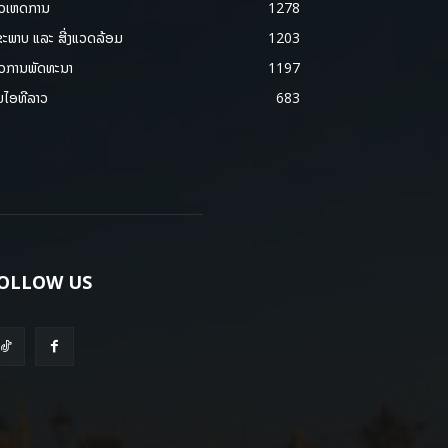
າວເຫດການ
1278
ຂະພາບ ແລະ ສີ່ງແວດລ້ອມ
1203
າວການພັດທະນາ
1197
ມໄອທີລາວ
683
OLLOW US