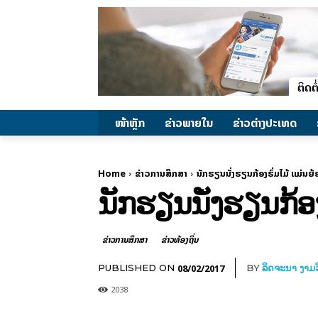
ໜ້າຫຼັກ
ຂ່າວພາຍ​ໃນ
ຂ່າວຕ່າງປະເທດ
Home
ຂ່າວການສຶກສາ
ນັກຮຽນນັ່ງຮຽນກ້ອງຮົ່ມໄມ້ ແມ່ນ
ນັກຮຽນນັ່ງຮຽນກ້ອ
ຂ່າວການສຶກສາ
ຂ່າວທ້ອງຖິ່ນ
08/02/2017
PUBLISHED ON
BY
ລິດຈະນາ ງາມວ
2038