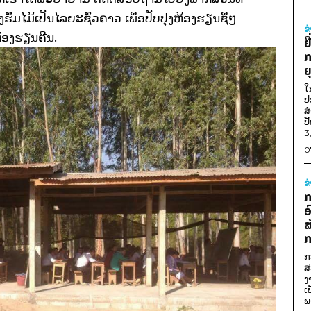
່ມໄມ້ເປັນໄລຍະຊົ່ວຄາວ ເພື່ອປັບປຸງຫ້ອງຮຽນຊື່ໆ
ຂ
້ອງຮຽນຄືນ.
ຍ
ກ
ຍ
ໃ
ປ
ສ
ປ
3
0
ຂ
ກ
ອ
ສ
ກ
ກ
ສ
ງ
ເ
ພ