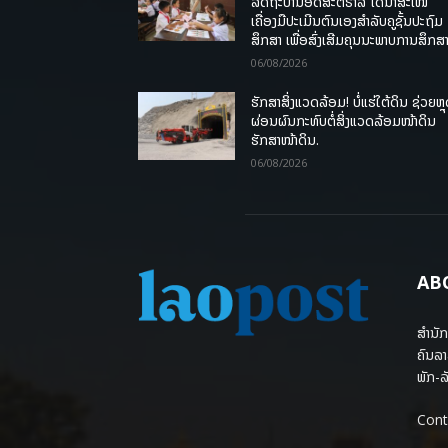
ລັດຖະບານອົດສະຕຣາລີ ໄດ້ນຳສະເໜີ
ເຄື່ອງມືປະເມີນຕົນເອງສຳລັບຄູຊັ້ນປະຖົມ
ສຶກສາ ເພື່ອສົ່ງເສີມຄຸນນະພາບການສຶກສາ
06/08/2026
ຮັກສາສິ່ງແວດລ້ອມ! ບໍ່ແຮ່ໃຕ້ດິນ ຊ່ວຍຫຼ
ຜ່ອນຜົນກະທົບຕໍ່ສິ່ງແວດລ້ອມໜ້າດິນ
ຮັກສາໜ້າດິນ.
06/08/2026
AB
ສຳນັກ
ຄົນລາ
ພັກ-ລັ
Cont