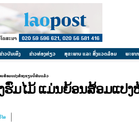
​ຂ່າວບັນເທິງ
​ຂ່າວທ່ອງທ່ຽວ
ສຸຂະພາບ ແລະ ສີ່ງແວດລ້ອມ
ພະຍາກ
ຍ້ອນສ້ອມແປງຫ້ອງຮຽນບໍ່ທັນແລ້ວ
ງຮົ່ມໄມ້ ແມ່ນຍ້ອນສ້ອມແປງຫ
ິໄລ