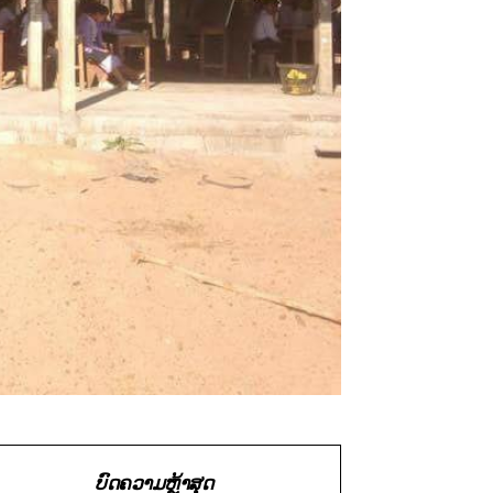
ບົດຄວາມຫຼ້າສຸດ