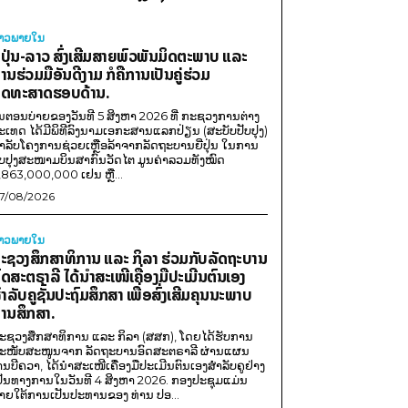
່າວພາຍ​ໃນ
ີ່ປຸ່ນ-ລາວ ສົ່ງເສີມສາຍພົວພັນມິດຕະພາບ ແລະ
ານຮ່ວມມືອັນດີງາມ ກໍຄືການເປັນຄູ່ຮ່ວມ
ຸດທະສາດຮອບດ້ານ.
ນຕອນບ່າຍຂອງວັນທີ 5 ສິງຫາ 2026 ທີ່ ກະຊວງການຕ່າງ
ະເທດ ໄດ້ມີພິທີລົງນາມເອກະສານແລກປ່ຽນ (ສະບັບປັບປຸງ)
ໍາລັບໂຄງການຊ່ວຍເຫຼືອລ້າຈາກລັດຖະບານຍີ່ປຸ່ນ ໃນການ
ັບປຸງສະໜາມບິນສາກົນວັດໄຕ ມູນຄ່າລວມທັງໝົດ
,863,000,000 ເຢນ ຫຼື...
7/08/2026
່າວພາຍ​ໃນ
ະຊວງສຶກສາທິການ ແລະ ກິລາ ຮ່ວມກັບລັດຖະບານ
ົດສະຕຣາລີ ໄດ້ນຳສະເໜີເຄື່ອງມືປະເມີນຕົນເອງ
ຳລັບຄູຊັ້ນປະຖົມສຶກສາ ເພື່ອສົ່ງເສີມຄຸນນະພາບ
ານສຶກສາ.
ະຊວງສຶກສາທິການ ແລະ ກິລາ (ສສກ), ໂດຍໄດ້ຮັບການ
ະໜັບສະໜູນຈາກ ລັດຖະບານອົດສະຕຣາລີ ຜ່ານແຜນ
ານບີຄວາ, ໄດ້ນຳສະເໜີເຄື່ອງມືປະເມີນຕົນເອງສຳລັບຄູຢ່າງ
ປັນທາງການໃນວັນທີ 4 ສິງຫາ 2026. ກອງປະຊຸມແມ່ນ
າຍໃຕ້ການເປັນປະທານຂອງ ທ່ານ ປອ...