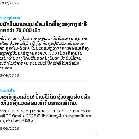
6/08/2026
່າວຕ່າງປະເທດ
ັບນັກບິນມາເລເຊຍ ພ້ອມຍຶດເຄື່ອງຂອງກາງ ຢາອີ
ຼາຍກວ່າ 70,000 ເມັດ
ຳນັກຂ່າວຕ່າງປະເທດລາຍງານວ່າ ນັກບິນມາເລເຊຍ ອາດ
ືກໂທດປະຫານຊີວິດ ຫຼັງຖືກຈັບກຸມຢູ່ສະໜາມບິນນານາ
າດ ຊູກາໂນ-ຮັດຕາ ໃນນະຄອນຫຼວງຈາກາຕາ ພ້ອມເຄື່ອງ
ອງກາງເປັນຢາອີ ຫຼາຍກວ່າ 70,000 ເມັດ ເຊື່ອງຢູ່ໃນ
ະເປົາເດີນທາງ ໂດຍຜົນກວດຍັງພົບວ່າ ນັກບິນມີສານ
ສບຕິດໃນຮ່າງກາຍ ຂະນະປະຕິບັດໜ້າທີ່ຂັບເຮືອບິນ
ດຍສານ...
6/08/2026
່າວພາຍ​ໃນ
ັກສາສິ່ງແວດລ້ອມ! ບໍ່ແຮ່ໃຕ້ດິນ ຊ່ວຍຫຼຸດຜ່ອນຜົນ
ະທົບຕໍ່ສິ່ງແວດລ້ອມໜ້າດິນຮັກສາໜ້າດິນ.
ີງຕາມ Lane Xang Minerals Limited Companyໃນ
ັນທີ 30 ກໍລະກົດ 2026 ທີ່ເມືອງວິລະບູລີ ແຂວງສະຫວັນນະ
ຂດ, ສປປ ລາວ ບໍລິສັດ...
6/08/2026