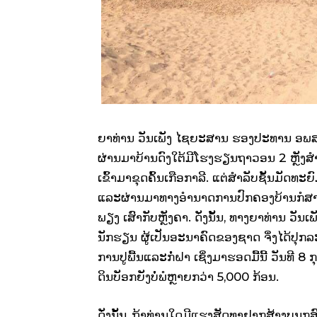
ຍາທ່ານ ວັນເພັງ ໄຊຍະສານ ຮອງປະທານ ອພສ 
ຜ່ານມາບ້ານດົງໃຕ້ມີໂຮງຮຽນຖາວອນ 2 ຫຼັງສຳລັບ
ເຂົ້າມາຂຸດຄົ້ນເກືອກາລີ. ແຕ່ສຳລັບຊັ້ນມັດທ
ແລະຜ່ານມາທາງອຳນາດການປົກຄອງບ້ານກໍສາມ
ພຽງ ເສົາກັບຫຼັງຄາ. ດັ່ງນັ້ນ, ທາງຍາທ່ານ ວັ
ນັກຮຽນ ຜູ້ເປັນອະນາຄົດຂອງຊາດ ຈຶ່ງໄດ້ປຸກ
ການປູພື້ນແລະກໍ່ຝາ ເຊິ່ງມາຮອດມື້ນີ້ ວັນທີ 8 
ດິນບັອກຍັງບໍ່ພໍຫຼາຍກວ່າ 5,000 ກ້ອນ.
ດັ່ງນັ້ນ, ຖ້າທ່ານໃດມີແຮງສັດທາຢາກສ້າງບຸນ