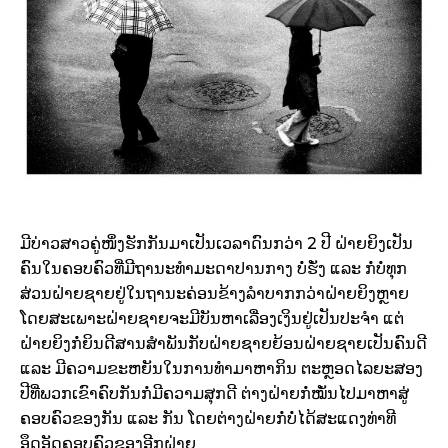
ມີບ່າວສາວຄູ່ໜຶ່ງຮັກກັນມາເປັນເວລາດົນກວ່າ 2 ປີ ຝ່າຍຍິງເປັນ
ຄົນໃນຄອບຄົວທີ່ມີຖານະທຳມະດາປານກາງ ບໍ່ຮັ່ງ ແລະ ກໍ່ບໍ່ທຸກ
ສ່ວນຝ່າຍຊາຍຢູ່ໃນຖານະຄ່ອນຂ້າງລຳບາກກວ່າຝ່າຍຍິງຫຼາຍ
ໂດຍສະເພາະຝ່າຍຊາຍຈະມີບັນຫາເລື່ອງເງິນຢູ່ເປັນປະຈຳ ແຕ່
ຝ່າຍຍິງກໍ່ຍິນດີສານສຳພັນກັບຝ່າຍຊາຍຍ້ອນຝ່າຍຊາຍເປັນຄົນດີ
ແລະ ມີຄວາມຂະຫຍັນໃນການທຳມາຫາກິນ ຕະຫຼອດໄລຍະສອງ
ປີທີ່ພວກເຂົາຄົບກັນກໍ່ມີຄວາມສຸກດີ ຕ່າງຝ່າຍກໍ່ໝັ່ນໄປມາຫາສູ່
ຄອບຄົວຂອງກັນ ແລະ ກັນ ໂດຍຕ່າງຝ່າຍກໍ່ບໍ່ໄດ້ສະແດງທ່າທີ
ອຶດອັດຄອບຄົວຂອງອີກຝ່າຍ