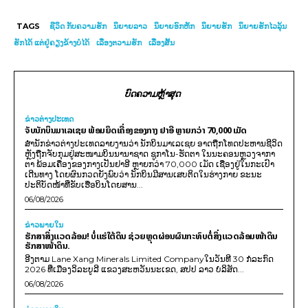
TAGS
ຊີວິດ ກັບຄວາມຮັກ
ນິຍາຍລາວ
ນິຍາຍອົກຫັກ
ນິຍາຍຮັກ
ນິຍາຍຮັກໄວລຸ້ນ
ຮັກໄດ້ ແຕ່ຢູ່ຄຽງຂ້າງບໍ່ໄດ້
ເລື່ອງຕວາມຮັກ
ເລື່ອງສັ້ນ
ບົດຄວາມຫຼ້າສຸດ
ຂ່າວຕ່າງປະເທດ
ຈັບນັກບິນມາເລເຊຍ ພ້ອມຍຶດເຄື່ອງຂອງກາງ ຢາອີ ຫຼາຍກວ່າ 70,000 ເມັດ
ສຳນັກຂ່າວຕ່າງປະເທດລາຍງານວ່າ ນັກບິນມາເລເຊຍ ອາດຖືກໂທດປະຫານຊີວິດ
ຫຼັງຖືກຈັບກຸມຢູ່ສະໜາມບິນນານາຊາດ ຊູກາໂນ-ຮັດຕາ ໃນນະຄອນຫຼວງຈາກາ
ຕາ ພ້ອມເຄື່ອງຂອງກາງເປັນຢາອີ ຫຼາຍກວ່າ 70,000 ເມັດ ເຊື່ອງຢູ່ໃນກະເປົາ
ເດີນທາງ ໂດຍຜົນກວດຍັງພົບວ່າ ນັກບິນມີສານເສບຕິດໃນຮ່າງກາຍ ຂະນະ
ປະຕິບັດໜ້າທີ່ຂັບເຮືອບິນໂດຍສານ...
06/08/2026
ຂ່າວພາຍ​ໃນ
ຮັກສາສິ່ງແວດລ້ອມ! ບໍ່ແຮ່ໃຕ້ດິນ ຊ່ວຍຫຼຸດຜ່ອນຜົນກະທົບຕໍ່ສິ່ງແວດລ້ອມໜ້າດິນ
ຮັກສາໜ້າດິນ.
ອີງຕາມ Lane Xang Minerals Limited Companyໃນວັນທີ 30 ກໍລະກົດ
2026 ທີ່ເມືອງວິລະບູລີ ແຂວງສະຫວັນນະເຂດ, ສປປ ລາວ ບໍລິສັດ...
06/08/2026