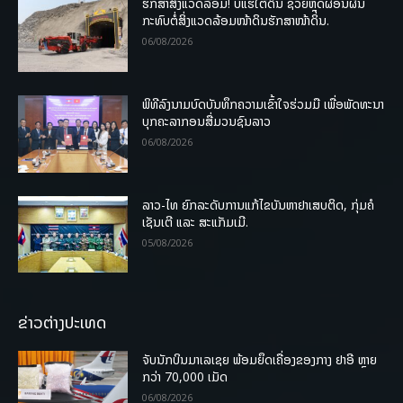
ຮັກສາສິ່ງແວດລ້ອມ! ບໍ່ແຮ່ໃຕ້ດິນ ຊ່ວຍຫຼຸດຜ່ອນຜົນ
ກະທົບຕໍ່ສິ່ງແວດລ້ອມໜ້າດິນຮັກສາໜ້າດິນ.
06/08/2026
ພິທີລົງນາມບົດບັນທຶກຄວາມເຂົ້າໃຈຮ່ວມມື ເພື່ອພັດທະນາ
ບຸກຄະລາກອນສື່ມວນຊົນລາວ
06/08/2026
ລາວ-ໄທ ຍົກລະດັບການແກ້ໄຂບັນຫາຢາເສບຕິດ, ກຸ່ມຄໍ
ເຊັນເຕີ ແລະ ສະແກັມເມີ.
05/08/2026
ຂ່າວຕ່າງປະເທດ
ຈັບນັກບິນມາເລເຊຍ ພ້ອມຍຶດເຄື່ອງຂອງກາງ ຢາອີ ຫຼາຍ
ກວ່າ 70,000 ເມັດ
06/08/2026