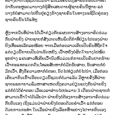
ທີ່ນາງຢາກໃຊ້ຊີວິດຮ່ວມນຳ ແຕ່ເມື່ອຄິດເຖິງສຳພັນກ່ອນເກົ່າທີ່ດີ
ນຳກັນຕະຫຼອດມານາງກໍ່ຮູ້ສຶກເສຍດາຍຜູ້ຊາຍຄົນນີ້ຫຼາຍ ແຕ່
ນາງກໍ່ບໍ່ສາມາດໄປຢືນຢູ່ຄຽງຂ້າງຊາຍຄົນໃນທາງນະຊີວິດຄູ່ຂອງ
ຊາຍຄົນນັ້ນໄດ້ແທ້ໆ
ຫຼັງຈາກວັນທີ່ຝ່າຍໄດ້ເວົ້າກ່ຽວກັບແຜນການສ້າງອານາຄົດຮ່ວມ
ກັບຝ່າຍຍິງ ຝ່າຍຊາຍກໍ່ສັງເກດເຫັນພຶດຕິກຳທີ່ປ່ຽນໄປຂອງຝ່າຍ
ຍິງເທື່ອລະເລັກລະໜ້ອຍ ຈາກເມື່ອກ່ອນລາວເຄີຍເປັນຄົນທີ່ຖືກໃຈ
ແຕ່ດຽວນີ້ກາຍເປັນວ່າເຮັດຫຍັງ,​ ເວົ້າຫຍັງບໍ່ຜິດໃຈນາງໄປໝົດ
ທຸກຢ່າງ ແຟນສາວທີ່ເຄີຍເວົ້ານົວຫົວມ່ວນກໍ່ກາຍເປັນຄົນປາກຮ້າຍ
ເວົ້າກະແທກແດກດັນ,​ໂທລະສັບຫາກໍ່ບໍ່ມັກຮັບສາຍ, ຮັບສາຍກໍ່ບໍ່
ມັກເວົ້າ, ສົ່ງຂໍ້ຄວາມຫາກໍ່ບໍ່ຕອບ, ນັດໄປທ່ຽວກໍ່ບໍ່ໄປນຳ, ເມື່ອກ່ອນ
ເຄີຍມາກິນເຂົ້າເຮືອນດຽວນີ້ຊວນກໍ່ບໍ່ມາແລ້ວ ມີຫຼາຍຄັ້ງທີ່ຝ່າຍ
ຊາຍພະຍາຍາມລົມຫາສາເຫດເຖິງຄວາມປ່ຽນແປງກັບຝ່າຍຍິງ
ແຕ່ກໍ່ບໍ່ໄດ້ຄຳຕອບ ເມື່ອເວລາຜ່ານໄປປະມານ 3 ເດືອນຝ່າຍຊາຍກໍ່
ສາມາດເຂົ້າໃຈໄດ້ເລີຍວ່າ ຝ່າຍຍິງບໍ່ຕ້ອງການສ້າງອານາຄົດຮ່ວມ
ກັບຕົນເອງ ເຖິງແມ່ນວ່າຝ່າຍຍິງບໍ່ຕອບດ້ວຍຄຳເວົ້າ ແຕ່ກໍ່ຕອບ
ດ້ວຍການກະທຳ ໃນເມື່ອຝ່າຍຍິງເລືອກທີ່ຈະຍ່າງໄປຈາກຕົນເອງ