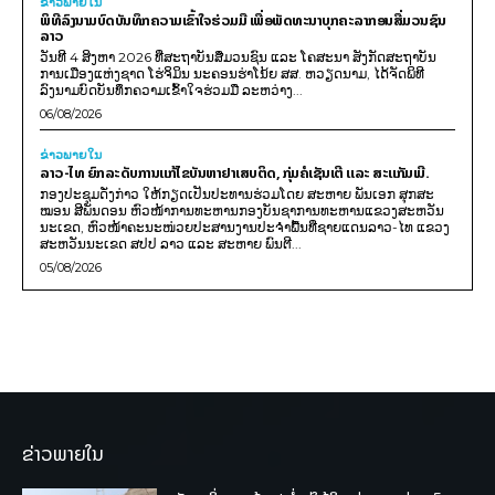
ຂ່າວພາຍ​ໃນ
ພິທີລົງນາມບົດບັນທຶກຄວາມເຂົ້າໃຈຮ່ວມມື ເພື່ອພັດທະນາບຸກຄະລາກອນສື່ມວນຊົນ
ລາວ
ວັນທີ 4 ສິງຫາ 2026 ທີ່ສະຖາບັນສື່ມວນຊົນ ແລະ ໂຄສະນາ ສັງກັດສະຖາບັນ
ການເມືອງແຫ່ງຊາດ ໂຮ່ຈິມິນ ນະຄອນຮ່າໂນ້ຍ ສສ. ຫວຽດນາມ, ໄດ້ຈັດພິທີ
ລົງນາມບົດບັນທຶກຄວາມເຂົ້າໃຈຮ່ວມມື ລະຫວ່າງ...
06/08/2026
ຂ່າວພາຍ​ໃນ
ລາວ-ໄທ ຍົກລະດັບການແກ້ໄຂບັນຫາຢາເສບຕິດ, ກຸ່ມຄໍເຊັນເຕີ ແລະ ສະແກັມເມີ.
ກອງປະຊຸມດັ່ງກ່າວ ໃຫ້ກຽດເປັນປະທານຮ່ວມໂດຍ ສະຫາຍ ພັນເອກ ສຸກສະ
ໝອນ ສີພັນດອນ ຫົວໜ້າການທະຫານກອງບັນຊາການທະຫານແຂວງສະຫວັນ
ນະເຂດ, ຫົວໜ້າຄະນະໜ່ວຍປະສານງານປະຈຳພື້ນທີ່ຊາຍແດນລາວ-ໄທ ແຂວງ
ສະຫວັນນະເຂດ ສປປ ລາວ ແລະ ສະຫາຍ ພົນຕີ...
05/08/2026
ຂ່າວພາຍໃນ