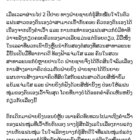
ເມື່ອເວລາຜ່ານໄປ 2 ປີປາຍ ທາງຝ່າຍຊາຍກໍ່ຮູ້ສຶກໝັ້ນໃຈໃນຕົວ
ແຟນສາວຂອງຕົນເອງວ່າສາມາດເຂົ້າກັບຄອບ ຄົວຂອງຕົນເອງໄດ້
ເນື່ອງຈາກເບິ່ງຄຳເວົ້າ ແລະ ການກະທຳຂອງແຟນສາວກໍ່ບໍ່ມີທ່າທີ
ວ່າຈະລັງກຽດຄອບຄົວຂອງລາວເລີຍແມ່ນແຕ່ນ້ອຍດຽວ, ມີມື້ໜຶ່ງ
ໃນເລລາທີ່ພວກເຂົານັ່ງຫຼິ້ນນຳກັນສອງຕໍ່ສອງທີ່ສວນສາທາລະນະ
ມື້ນັ້ນເປັນມື້ທີ່ອາກາດດີ ທ້ອງຟ້າແຈ່ມໃສ ແລະ ຄົນໃນສວນ
ສາທາລະນະກໍ່ບໍ່ຫຼາຍປານໃດ ຝ່າຍຊາຍຈິ່ງໄດ້ຕັດສິນໃຈລົມເລື່ອງ
ການສ້າງອານາຄົດຮ່ວມກັບຝ່າຍຍິງ ຝ່າຍຊາຍໄດ້ບັນຍາຍ
ແຜນການສ້າງອານາຄົດທີ່ສົດໃສກັບແຟນສາວດ້ວຍສີໜ້າຍິ້ມ
ແຍ້ມແຈ່ມໃສ ແລະ ຝ່າຍຍິງກໍ່ຟັງດ້ວຍສີໜ້ານິ້ງໆ ປ່ອຍໃຫ້ແຟນ
ໜຸ່ມຂອງຕົນເອງເວົ້າຈົນສຸດ ໂດຍທີ່ນາງບໍ່ໄດ້ອອກຄຳຄິດເຫັນຫຍັງ
ກ່ຽວກັບເລື່ອງນີ້
ຕົກເດິກມາຝ່າຍຍິງນອນບໍ່ຫຼັບ ເພາະຄິດທົບທວນໄປມາເຖິງຄຳເວົ້າ
ຂອງແຟນໜຸ່ມທີ່ເວົ້າກັບຕົນເອງ ນາງຮູ້ສຶກລັງເລໃນເລື່ອງການແຕ່ງ
ງານກັບແຟນໜຸ່ມ ໃນໃຈເລິກໆນາງກໍ່ຮູ້ສຶກດີໃຈທີ່ແຟນໜຸ່ມຂໍແຕ່ງ
ງານ ເພາະນາງກໍ່ຮູ້ສຶກຮັກຜູ້ຊາຍຄົນນີ້ຫຼາຍ ແຕ່ອີກໃຈໜຶ່ງນາງກໍ່