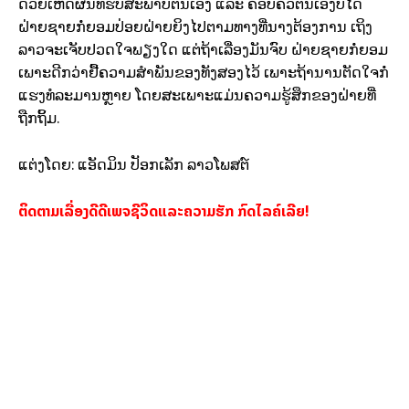
ດ້ວຍເຫດຜົນທີ່ຮັບສະພາບຕົນເອງ ແລະ ຄອບຄົວຕົນເອງບໍ່ໄດ້
ຝ່າຍຊາຍກໍ່ຍອມປ່ອຍຝ່າຍຍິງໄປຕາມທາງທີ່ນາງຕ້ອງການ ເຖິງ
ລາວຈະເຈັບປວດໃຈພຽງໃດ ແຕ່ຖ້າເລື່ອງມັນຈົບ ຝ່າຍຊາຍກໍ່ຍອມ
ເພາະດີກວ່າຢື້ຄວາມສຳພັນຂອງທັງສອງໄວ້ ເພາະຖ້ານານຕັດໃຈກໍ່
ແຮງທໍລະມານຫຼາຍ ໂດຍສະເພາະແມ່ນຄວາມຮູ້ສຶກຂອງຝ່າຍທີ່
ຖືກຖິ້ມ.
ແຕ່ງໂດຍ: ແອັດມິນ ປັອກເລັກ ລາວໂພສຕ໌
ຕິດຕາມເລື່ອງດີດີເພຈຊີວິດແລະຄວາມຮັກ ກົດໄລຄ໌ເລີຍ!