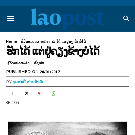
Home
ຊີວິດແລະຄວາມຮັກ
ຮັກໄດ້ ແຕ່ຢູ່ຄຽງຂ້າງບໍ່ໄດ້
ຮັກໄດ້ ແຕ່ຢູ່ຄຽງຂ້າງບໍ່ໄດ້
ຊີວິດແລະຄວາມຮັກ
ເລື່ອງສັ້ນ
20/01/2017
PUBLISHED ON
BY
ບຸດສະດີ ສາຍນ້ຳມັດ
2334