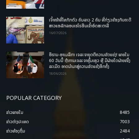
ເຈົ້າໜ້າທີ່ໄທກັກຕົວ ຄົນລາວ 2 ຄົນ ທີ່ກ່ຽວຂ້ອງກັບຄະດີ
ສາວແອລັກລອບເຮໂຣອີນເຂົ້າອົດສະຕາລີ
16/07/2026
ອີຣານ-ອາເມລິກາ ເຈລະຈາຍຸດຕິຄວາມຂັດແຍ່ງ! ພາຍໃນ
60 ວັນນີ້ ຖ້າການເຈລະຈາຫຼົ້ມເຫຼວ ຫຼື ມີຝ່າຍໃດຝ່າຍໜຶ່ງ
ລະເມີດ ອາດນໍາມາສູ່ຄວາມຂັດແຍ້ງອີກຄັ້ງ
18/06/2026
POPULAR CATEGORY
ຂ່າວພາຍ​ໃນ
8485
ຂ່າວຕ່າງປະເທດ
7003
ຂ່າວທ້ອງຖິ່ນ
2484