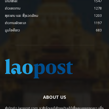
ນານາສາລະ
1547
ຂ່າວເຫດການ
1278
ສຸຂະພາບ ແລະ ສີ່ງແວດລ້ອມ
1203
ຂ່າວການພັດທະນາ
1197
ມູມໄອທີລາວ
683
ABOUT US
ສຳນັກຂ່າວ laopost.com ຈະສ້າງໂຕເອງໃຫ້ກາຍເປັນຜູ້ນຳສື່ອອນລາຍຂອງລາວ ເພື່ອ