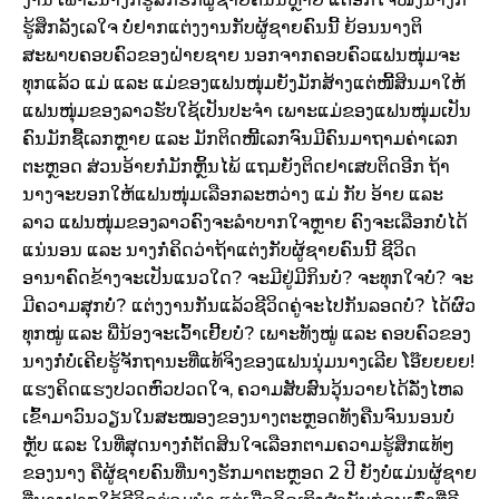
ຮູ້ສຶກລັງເລໃຈ ບໍ່ຢາກແຕ່ງງານກັບຜູ້ຊາຍຄົນນີ້ ຍ້ອນນາງຕິ
ສະພາບຄອບຄົວຂອງຝ່າຍຊາຍ ນອກຈາກຄອບຄົວແຟນໜຸ່ມຈະ
ທຸກແລ້ວ ແມ່ ແລະ ແມ່ຂອງແຟນໜຸ່ມຍັງມັກສ້າງແຕ່ໜີ້ສິນມາໃຫ້
ແຟນໜຸ່ມຂອງລາວຮັບໃຊ້ເປັນປະຈຳ ເພາະແມ່ຂອງແຟນໜຸ່ມເປັນ
ຄົນມັກຊື້ເລກຫຼາຍ ແລະ ມັກຕິດໜີ້ເລກຈົນມີຄົນມາຖາມຄ່າເລກ
ຕະຫຼອດ ສ່ວນອ້າຍກໍ່ມັກຫຼິ້ນໄພ້ ແຖມຍັງຕິດຢາເສບຕິດອີກ ຖ້າ
ນາງຈະບອກໃຫ້ແຟນໜຸ່ມເລືອກລະຫວ່າງ ແມ່ ກັບ ອ້າຍ ແລະ
ລາວ ແຟນໜຸ່ມຂອງລາວຄົງຈະລຳບາກໃຈຫຼາຍ ຄົງຈະເລືອກບໍ່ໄດ້
ແນ່ນອນ ແລະ ນາງກໍ່ຄິດວ່າຖ້າແຕ່ງກັບຜູ້ຊາຍຄົນນີ້ ຊີວິດ
ອານາຄົດຂ້າງຈະເປັນແນວໃດ? ຈະມີຢູ່ມີກິນບໍ່? ຈະທຸກໃຈບໍ່? ຈະ
ມີຄວາມສຸກບໍ່? ແຕ່ງງານກັນແລ້ວຊີວິດຄູ່ຈະໄປກັນລອດບໍ່? ໄດ້ຜົວ
ທຸກໝູ່ ແລະ ພີ່ນ້ອງຈະເວົ້າເຢີ້ຍບໍ່? ເພາະທັງໝູ່ ແລະ ຄອບຄົວຂອງ
ນາງກໍ່ບໍ່ເຄີຍຮູ້ຈັກຖານະທີ່ແທ້ຈິງຂອງແຟນນຸ່ມນາງເລີຍ ໂອ໊ຍຍຍຍ!
ແຮງຄິດແຮງປວດຫົວປວດໃຈ, ຄວາມສັບສົນວຸ້ນວາຍໄດ້ລັ່ງໄຫລ
ເຂົ້າມາວົນວຽນໃນສະໝອງຂອງນາງຕະຫຼອດທັງຄືນຈົນນອນບໍ່
ຫຼັບ ແລະ ໃນທີ່ສຸດນາງກໍ່ຕັດສິນໃຈເລືອກຕາມຄວາມຮູ້ສຶກແທ້ໆ
ຂອງນາງ ຄືຜູ້ຊາຍຄົນທີ່ນາງຮັກມາຕະຫຼອດ 2 ປີ ຍັງບໍ່ແມ່ນຜູ້ຊາຍ