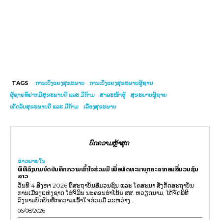
TAGS
ການເບິ່ງແຍງສຸຂະພາບ
ການເບິ່ງແຍງສຸຂະພາບຜູ້ຊາຍ
ຜູ້ຊາຍທີ່ຢາກມີສຸຂະພາບດີ ແລະ ມີກ້າມ
ສາລະໜ້າຮູ້
ສຸຂະພາບຜູ້ຊາຍ
ເຄັດລັບສຸຂະພາບດີ ແລະ ມີກ້າມ
ເລື່ອງສຸຂະພາບ
ບົດຄວາມຫຼ້າສຸດ
ຂ່າວພາຍ​ໃນ
ພິທີລົງນາມບົດບັນທຶກຄວາມເຂົ້າໃຈຮ່ວມມື ເພື່ອພັດທະນາບຸກຄະລາກອນສື່ມວນຊົນ
ລາວ
ວັນທີ 4 ສິງຫາ 2026 ທີ່ສະຖາບັນສື່ມວນຊົນ ແລະ ໂຄສະນາ ສັງກັດສະຖາບັນ
ການເມືອງແຫ່ງຊາດ ໂຮ່ຈິມິນ ນະຄອນຮ່າໂນ້ຍ ສສ. ຫວຽດນາມ, ໄດ້ຈັດພິທີ
ລົງນາມບົດບັນທຶກຄວາມເຂົ້າໃຈຮ່ວມມື ລະຫວ່າງ...
06/08/2026