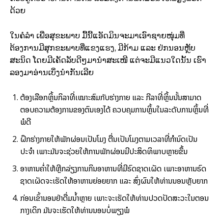
ດ້ວຍ
ໃນຄໍລຳ ເພື່ອສຸຂະພາບ ມື້ນີ້ແອັດມິນຈະມາເອົາຊາຍໜຸ່ມທີ່
ຕ້ອງການມີສຸກຂະພາບທີ່ແຂງແຮງ, ມີກ້າມ ແລະ ຢ່ກນອນຫຼັບ
ສະນິດ ໂດຍມີເຄັດລັບດີໆມານຳສະເໜີ ແຕ່ຈະມີແນວໃດນັ້ນ ເຮົາ
ລອງມາອ່ານເບິ່ງນຳກັນເລີຍ
ຕ້ອງເລືອກຫຼິ້ນກິລາທີ່ເໝາະສົມກັບຮ່າງກາຍ ແລະ ກີລາທີ່ຫຼິ້ນນັ້ນສາມາດ
ຕອບຄວາມຕ້ອງການຂອງຕົນເອງໄດ້ ຄວບຄຸມການຫຼິ້ນໃນລະດັບການຫຼິ້ນທີ່
ພໍດີ
ຝຶກຮ່າງກາຍໃຫ້ພັກຜ່ອນເປັນໂມງ ຕື່ນເປັນໂມງຕາມເວລາທີ່ກຳນົດເປັນ
ປະຈຳ ເພາະມັນຈະຊ່ວຍໃຫ້ການພັກຜ່ອນມີປະສິດທິພາບຫຼາຍຂຶ້ນ
ອາຫານຄ່ຳໃຫ້ຫຼີກລ່ຽງການກິນອາຫານທີ່ມີຣົດຊາດເຜັດ ເພາະອາຫານຣົດ
ຊາດເຜັດຈະເຮັດໃຫ້ອາຫານຍ່ອຍຍາກ ແລະ ສົ່ງຜົນໃຫ້ທ່ານນອນຫຼັບຍາກ
ກ່ອນເຂົ້ານອນຢ່າດື່ມນ້ຳຫຼາຍ ເພາະຈະເຮັດໃຫ້ທ່ານປວດປັດສະວະໃນຕອນ
ກາງເດິກ ມັນຈະເຮັດໃຫ້ທ່ານນອນບໍ່ພຽງພໍ