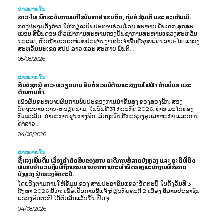
ຂ່າວພາຍ​ໃນ
ລາວ-ໄທ ຍົກລະດັບການແກ້ໄຂບັນຫາຢາເສບຕິດ, ກຸ່ມຄໍເຊັນເຕີ ແລະ ສະແກັມເມີ.
ກອງປະຊຸມດັ່ງກ່າວ ໃຫ້ກຽດເປັນປະທານຮ່ວມໂດຍ ສະຫາຍ ພັນເອກ ສຸກສະ
ໝອນ ສີພັນດອນ ຫົວໜ້າການທະຫານກອງບັນຊາການທະຫານແຂວງສະຫວັນ
ນະເຂດ, ຫົວໜ້າຄະນະໜ່ວຍປະສານງານປະຈຳພື້ນທີ່ຊາຍແດນລາວ-ໄທ ແຂວງ
ສະຫວັນນະເຂດ ສປປ ລາວ ແລະ ສະຫາຍ ພົນຕີ...
05/08/2026
ຂ່າວພາຍ​ໃນ
ສືບຕໍ່ຊຸກຍູ້ ລາວ-ຫວຽດນາມ ສືບຕໍ່ຮ່ວມມືດ້ານພະລັງງານໄຟຟ້າ ດ້ານບໍ່ແຮ່ ແລະ
ດ້ານການຄ້າ.
ເພື່ອຜັນຂະຫຍາຍຜົນການພົບປະຂອງການນຳຂັ້ນສູງ ຂອງສອງພັກ, ສອງ
ລັດຖະບານ ລາວ-ຫວຽດນາມ, ໃນວັນທີ 31 ກໍລະກົດ 2026, ທ່ານ ມະໄລທອງ
ກົມມະສິດ, ກຳມະການສູນກາງພັກ, ລັດຖະມົນຕີກະຊວງອຸດສາຫະກຳ ແລະການ
ຄ້າລາວ...
04/08/2026
ຂ່າວພາຍ​ໃນ
ຊີ້ແຈງເພີ່ມຕື່ມ ເລື່ອງຄໍາຕັດສິນຂອງສານ ຄະດີການສໍ້ລາດບັງຫຼວງ ແລະ ຄະດີທີ່ຕິດ
ພັນກັບຈຳນວນເງິນທີ່ຖືກເສຍ ຫາຍຈາກການກະທຳຜິດຂອງພະນັກງານທີ່ສໍ້ລາດ
ບັງຫຼວງ ຢູ່ແຂວງອັດຕະປື.
ໂດຍອີງຕາມການໃຫ້ຂໍ້ມູນ​ ຂອງ ສານປະຊາຊົນແຂວງອັດຕະປື ໃນຄັ້ງວັນທີ 3
ສິງຫາ 2026 ນີ້ວ່າ: ເພຶ່ອເປັນການຊີ້ແຈ້ງກ່ຽວກັບຄະດີ 2 ເລື່ອງ ທີ່ສານປະຊາຊົນ
ແຂວງອັດຕະປື ໄດ້ຕັດສິນແລ້ວນັ້ນ ປັດຈຸ...
04/08/2026