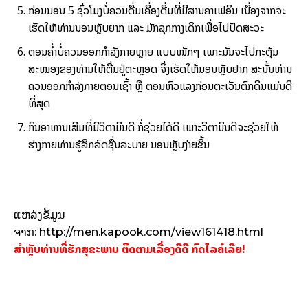
ກ່ອນນອນ 5 ຊົ່ວໂມງບໍ່ຄວນດື່ມເຄື່ອງດື່ມທີ່ມີສານຄາເຟອິນ ເນື່ອງຈາກຈະ
ເຮັດໃຫ້ທ່ານນອນຫຼັບຍາກ ແລະ ມັກລຸກກາງເດິກເພື່ອໄປປັດສະວະ
ຕອນຄ່ຳບໍ່ຄວນອອກກຳລັງກາຍຫຼາຍ ແບບໜັກໆ ເພາະມັນຈະໄປກະຕຸ້ນ
ສະໝອງຂອງທ່ານໃຫ້ຕື່ນຢູ່ຕະຫຼອດ ຈິ່ງເຮັດໃຫ້ນອນຫຼັບຢາກ ສະນັ້ນທ່ານ
ຄວນອອກກຳລັງກາຍຕອນເຊົ້າ ຫຼື ຕອນຫົວແລງກ່ອນຕະເວັນຕົກດິນແມ່ນດີ
ທີ່ສຸດ
ກິນອາຫານເສີມທີ່ມີວິຕາມິນດີ ກໍ່ຊ່ວຍໄດ້ດີ ເພາະວິຕາມິນດີຈະຊ່ວຍໃຫ້
ຮ່າງກາຍທ່ານຮູ້ສຶກສົດຊື່ນສະບາຍ ນອນຫຼັບງ່າຍຂຶ້ນ
ແຫລ່ງຂໍ້ມູນ
ຈາກ: http://men.kapook.com/view161418.html
ສຳຫຼັບທ່ານທີ່ຮັກສຸຂະພາບ ຕິດຕາມເລື່ອງດີດີ ກົດໄລຄ໌ເລີຍ!