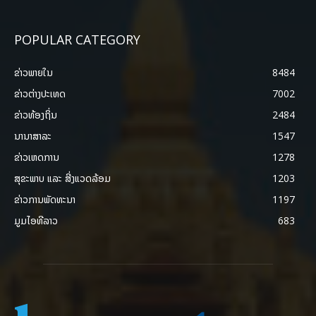
POPULAR CATEGORY
ຂ່າວພາຍ​ໃນ
8484
ຂ່າວຕ່າງປະເທດ
7002
ຂ່າວທ້ອງຖິ່ນ
2484
ນານາສາລະ
1547
ຂ່າວເຫດການ
1278
ສຸຂະພາບ ແລະ ສີ່ງແວດລ້ອມ
1203
ຂ່າວການພັດທະນາ
1197
ມູມໄອທີລາວ
683