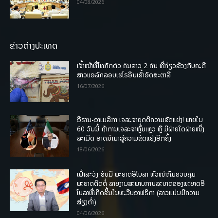
04/08/2026
ຂ່າວຕ່າງປະເທດ
ເຈົ້າໜ້າທີ່ໄທກັກຕົວ ຄົນລາວ 2 ຄົນ ທີ່ກ່ຽວຂ້ອງກັບຄະດີ
ສາວແອລັກລອບເຮໂຣອີນເຂົ້າອົດສະຕາລີ
16/07/2026
ອີຣານ-ອາເມລິກາ ເຈລະຈາຍຸດຕິຄວາມຂັດແຍ່ງ! ພາຍໃນ
60 ວັນນີ້ ຖ້າການເຈລະຈາຫຼົ້ມເຫຼວ ຫຼື ມີຝ່າຍໃດຝ່າຍໜຶ່ງ
ລະເມີດ ອາດນໍາມາສູ່ຄວາມຂັດແຍ້ງອີກຄັ້ງ
18/06/2026
ເຝົ້າລະວັງ-ຮັບມື ພະຍາດອີໂບລາ ຫົວໜ້າກົມຄວບຄຸມ
ພະຍາດຕິດຕໍ່ ລາຍງານສະພາບການລະບາດຂອງພະຍາດອີ
ໂບລາທີ່ເກີດຂຶ້ນໃນທະວີບອາຟຣິກາ (ລາວແມ່ນມີຄວາມ
ສ່ຽງຕໍ່າ)
04/06/2026