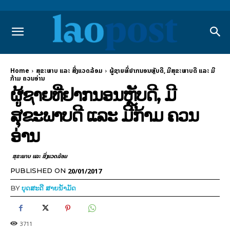
Home
ສຸຂະພາບ ແລະ ສີ່ງແວດລ້ອມ
ຜູ້ຊາຍທີ່ຢາກນອນຫຼັບດີ, ມີສຸຂະພາບດີ ແລະ ມີ
ກ້າມ ຄວນອ່ານ
ຜູ້ຊາຍທີ່ຢາກນອນຫຼັບດີ, ມີ
ສຸຂະພາບດີ ແລະ ມີກ້າມ ຄວນ
ອ່ານ
ສຸຂະພາບ ແລະ ສີ່ງແວດລ້ອມ
20/01/2017
PUBLISHED ON
BY
ບຸດສະດີ ສາຍນ້ຳມັດ
3711