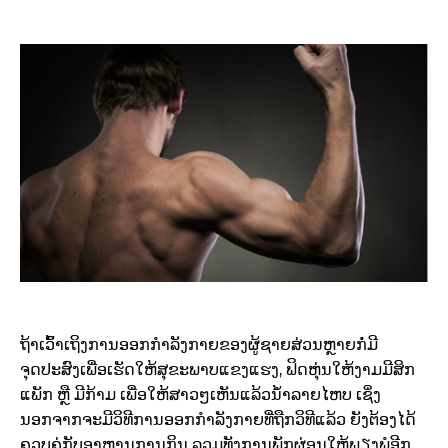
ຖ້າເວົ້າເຖິງການອອກກຳລັງກາຍຂອງຜູ້ຊາຍສ່ວນຫຼາຍກໍ່ມີ
ຈຸດປະສົງເພື່ອເຮັດໃຫ້ສຸຂະພາບແຂງແຮງ, ຟິດຫຸ່ນໃຫ້ງາມມີສິກ
ແພັກ ຫຼື ມີກ້າມ ເພື່ອໃຫ້ສາວໆເຫັນແລ້ວນ້ຳລາຍໄຫບ ເຊິ່ງ
ນອກຈາກຈະມີວິທີການອອກກຳລັງກາຍທີ່ຖືກວິທີແລ້ວ ຍັງຕ້ອງໄດ້
ຄວບຄູ່ກັບອາຫານການກິນ ລວມທັງການພັກຜ່ອນໃຫ້ພຽງພໍອີກ