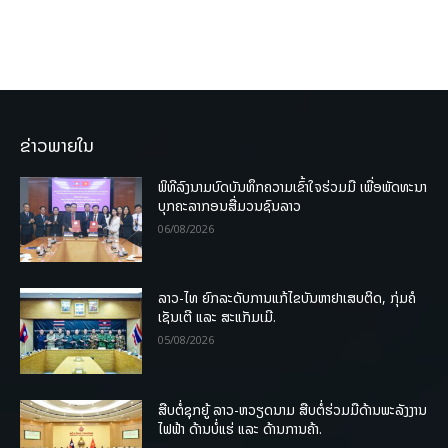
ຂ່າວພາຍໃນ
ພິທີລົງນາມບົດບັນທຶກຄວາມເຂົ້າໃຈຮ່ວມມື ເພື່ອພັດທະນາ
ບຸກຄະລາກອນສື່ມວນຊົນລາວ
06/08/2026
ລາວ-ໄທ ຍົກລະດັບການແກ້ໄຂບັນຫາຢາເສບຕິດ, ກຸ່ມຄໍ
ເຊັນເຕີ ແລະ ສະແກັມເມີ.
05/08/2026
ສືບຕໍ່ຊຸກຍູ້ ລາວ-ຫວຽດນາມ ສືບຕໍ່ຮ່ວມມືດ້ານພະລັງງານ
ໄຟຟ້າ ດ້ານບໍ່ແຮ່ ແລະ ດ້ານການຄ້າ.