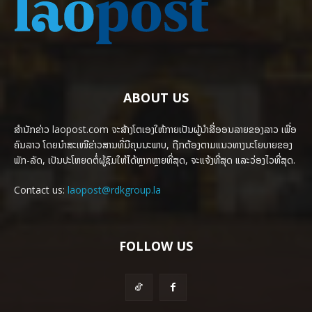
ABOUT US
ສຳນັກຂ່າວ laopost.com ຈະສ້າງໂຕເອງໃຫ້ກາຍເປັນຜູ້ນຳສື່ອອນລາຍຂອງລາວ ເພື່ອ
ຄົນລາວ ໂດຍນຳສະເໜີຂ່າວສານທີ່ມີຄຸນນະພາບ, ຖືກຕ້ອງຕາມແນວທາງນະໂຍບາຍຂອງ
ພັກ-ລັດ, ເປັນປະໂຫຍດຕໍ່ຜູ້ຊົມໃຫ້ໄດ້ຫຼາກຫຼາຍທີ່ສຸດ, ຈະແຈ້ງທີ່ສຸດ ແລະວ່ອງໄວທີ່ສຸດ.
Contact us:
laopost@rdkgroup.la
FOLLOW US