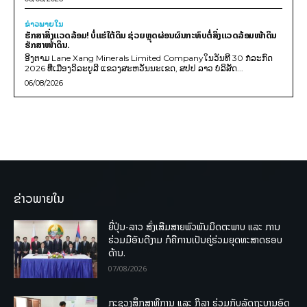
ຂ່າວພາຍ​ໃນ
ຮັກສາສິ່ງແວດລ້ອມ! ບໍ່ແຮ່ໃຕ້ດິນ ຊ່ວຍຫຼຸດຜ່ອນຜົນກະທົບຕໍ່ສິ່ງແວດລ້ອມໜ້າດິນ
ຮັກສາໜ້າດິນ.
ອີງຕາມ Lane Xang Minerals Limited Companyໃນວັນທີ 30 ກໍລະກົດ
2026 ທີ່ເມືອງວິລະບູລີ ແຂວງສະຫວັນນະເຂດ, ສປປ ລາວ ບໍລິສັດ...
06/08/2026
ຂ່າວພາຍໃນ
ຍີ່ປຸ່ນ-ລາວ ສົ່ງເສີມສາຍພົວພັນມິດຕະພາບ ແລະ ການ
ຮ່ວມມືອັນດີງາມ ກໍຄືການເປັນຄູ່ຮ່ວມຍຸດທະສາດຮອບ
ດ້ານ.
07/08/2026
ກະຊວງສຶກສາທິການ ແລະ ກິລາ ຮ່ວມກັບລັດຖະບານອົດ