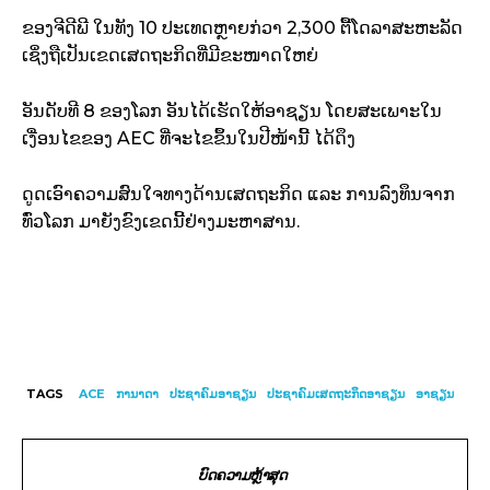
ຂອງຈີດີພີ ໃນທັງ 10 ປະເທດຫຼາຍກ່ວາ 2,300 ຕື້ໂດລາສະຫະລັດ
ເຊິ່ງຖືເປັນເຂດເສດຖະກິດທີ່ມີຂະໜາດໃຫຍ່
ອັນດັບທີ 8 ຂອງໂລກ ອັນໄດ້ເຮັດໃຫ້ອາຊຽນ ໂດຍສະເພາະໃນ
ເງື່ອນໄຂຂອງ AEC ທີ່ຈະໄຂຂຶ້ນໃນປີໜ້ານີ້ ໄດ້ດຶງ
ດູດເອົາຄວາມສົນໃຈທາງດ້ານເສດຖະກິດ ແລະ ການລົງທຶນຈາກ
ທົ່ວໂລກ ມາຍັງຂົງເຂດນີ້ຢ່າງມະຫາສານ.
TAGS
ACE
ການາດາ
ປະຊາຄົມອາຊຽນ
ປະຊາຄົມເສດຖະກິດອາຊຽນ
ອາຊຽນ
ບົດຄວາມຫຼ້າສຸດ