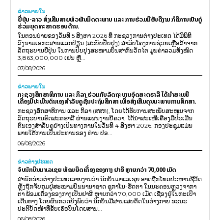
ຂ່າວພາຍ​ໃນ
ຍີ່ປຸ່ນ-ລາວ ສົ່ງເສີມສາຍພົວພັນມິດຕະພາບ ແລະ ການຮ່ວມມືອັນດີງາມ ກໍຄືການເປັນຄູ່
ຮ່ວມຍຸດທະສາດຮອບດ້ານ.
ໃນຕອນບ່າຍຂອງວັນທີ 5 ສິງຫາ 2026 ທີ່ ກະຊວງການຕ່າງປະເທດ ໄດ້ມີພິທີ
ລົງນາມເອກະສານແລກປ່ຽນ (ສະບັບປັບປຸງ) ສໍາລັບໂຄງການຊ່ວຍເຫຼືອລ້າຈາກ
ລັດຖະບານຍີ່ປຸ່ນ ໃນການປັບປຸງສະໜາມບິນສາກົນວັດໄຕ ມູນຄ່າລວມທັງໝົດ
3,863,000,000 ເຢນ ຫຼື...
07/08/2026
ຂ່າວພາຍ​ໃນ
ກະຊວງສຶກສາທິການ ແລະ ກິລາ ຮ່ວມກັບລັດຖະບານອົດສະຕຣາລີ ໄດ້ນຳສະເໜີ
ເຄື່ອງມືປະເມີນຕົນເອງສຳລັບຄູຊັ້ນປະຖົມສຶກສາ ເພື່ອສົ່ງເສີມຄຸນນະພາບການສຶກສາ.
ກະຊວງສຶກສາທິການ ແລະ ກິລາ (ສສກ), ໂດຍໄດ້ຮັບການສະໜັບສະໜູນຈາກ
ລັດຖະບານອົດສະຕຣາລີ ຜ່ານແຜນງານບີຄວາ, ໄດ້ນຳສະເໜີເຄື່ອງມືປະເມີນ
ຕົນເອງສຳລັບຄູຢ່າງເປັນທາງການໃນວັນທີ 4 ສິງຫາ 2026. ກອງປະຊຸມແມ່ນ
ພາຍໃຕ້ການເປັນປະທານຂອງ ທ່ານ ປອ...
06/08/2026
ຂ່າວຕ່າງປະເທດ
ຈັບນັກບິນມາເລເຊຍ ພ້ອມຍຶດເຄື່ອງຂອງກາງ ຢາອີ ຫຼາຍກວ່າ 70,000 ເມັດ
ສຳນັກຂ່າວຕ່າງປະເທດລາຍງານວ່າ ນັກບິນມາເລເຊຍ ອາດຖືກໂທດປະຫານຊີວິດ
ຫຼັງຖືກຈັບກຸມຢູ່ສະໜາມບິນນານາຊາດ ຊູກາໂນ-ຮັດຕາ ໃນນະຄອນຫຼວງຈາກາ
ຕາ ພ້ອມເຄື່ອງຂອງກາງເປັນຢາອີ ຫຼາຍກວ່າ 70,000 ເມັດ ເຊື່ອງຢູ່ໃນກະເປົາ
ເດີນທາງ ໂດຍຜົນກວດຍັງພົບວ່າ ນັກບິນມີສານເສບຕິດໃນຮ່າງກາຍ ຂະນະ
ປະຕິບັດໜ້າທີ່ຂັບເຮືອບິນໂດຍສານ...
06/08/2026