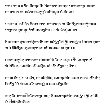
ທ່ານ ຈອນ ແບັດ ລັດຖະມົນຕີວ່າການກະຊວງການຕ່າງປະເທດ
ການາດາ ອອກຄຳຖະແຫຼງໃນວັນພຸດ 6 ພຶດສະ
ພາຜ່ານມານີ້ວ່າ ລັດຖະບານການາດາ ຈະຈັດຕັ້ງຄະນະຜູ້ແທນ
ທາງການທູດຊຸດທຳອິດຂອງຕົນ ມາປະຈຳຢູ່ສະມາ
ຄົມປະຊາຊາດອາຊີຕາເວັນອອກສ່ຽງໃຕ້ ຫຼື ອາຊຽນ ໂດຍລະບຸວ່າ
ຈະໃຊ້ທີ່ຕັ້ງຂອງສະຖານເອກອັກຄະລາຊະທູດໃນ
ນະຄອນຫຼວງຈາກາຕາ ປະເທດອິນໂດເນເຊຍ ເປັນສະຖານທີ່
ປະຕິບັດພາລະກິດ ເພື່ອເຊື່ອມສຳພັນທັ້ງທາງດ້ານ
ການເມືອງ, ການຄ້າ, ການລົງທຶນ, ເສດຖະກິດ ແລະ ຄວາມໝັ້ນຄົງ
ກັບທັງ 10 ປະເທດໃນອາຊຽນ ລວມເຖິງເພື່ອ
ຮອງຮັບການເປີດໂຕຂອງປະຊາຄົມເສດຖະກິດອາຊຽນ ຫຼື ເອອີຊີ
ໃນປີໜ້າອີກດ້ວຍ.