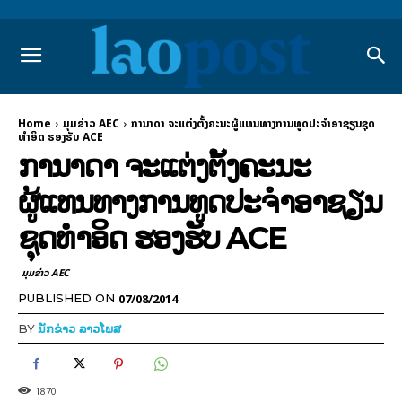
Home
ມຸມຂ່າວ AEC
ການາດາ ຈະແຕ່ງຕັ້ງຄະນະຜູ້ແທນທາງການທູດປະຈຳອາຊຽນຊຸດ
ທຳອິດ ຮອງຮັບ ACE
ການາດາ ຈະແຕ່ງຕັ້ງຄະນະ
ຜູ້ແທນທາງການທູດປະຈຳອາຊຽນ
ຊຸດທຳອິດ ຮອງຮັບ ACE
ມຸມຂ່າວ AEC
07/08/2014
PUBLISHED ON
BY
ນັກຂ່າວ ລາວໂພສ
1870