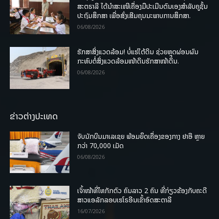
ສະຕຣາລີ ໄດ້ນຳສະເໜີເຄື່ອງມືປະເມີນຕົນເອງສຳລັບຄູຊັ້ນ
ປະຖົມສຶກສາ ເພື່ອສົ່ງເສີມຄຸນນະພາບການສຶກສາ.
06/08/2026
ຮັກສາສິ່ງແວດລ້ອມ! ບໍ່ແຮ່ໃຕ້ດິນ ຊ່ວຍຫຼຸດຜ່ອນຜົນ
ກະທົບຕໍ່ສິ່ງແວດລ້ອມໜ້າດິນຮັກສາໜ້າດິນ.
06/08/2026
ຂ່າວຕ່າງປະເທດ
ຈັບນັກບິນມາເລເຊຍ ພ້ອມຍຶດເຄື່ອງຂອງກາງ ຢາອີ ຫຼາຍ
ກວ່າ 70,000 ເມັດ
06/08/2026
ເຈົ້າໜ້າທີ່ໄທກັກຕົວ ຄົນລາວ 2 ຄົນ ທີ່ກ່ຽວຂ້ອງກັບຄະດີ
ສາວແອລັກລອບເຮໂຣອີນເຂົ້າອົດສະຕາລີ
16/07/2026