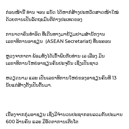
ກ່ອນໜ້ານີ້ ທ່ານ ຈອນ ແບັດ ໄດ້ຫາກໍສ້າງປະຫວັດສາດໜ້າໃໝ່
ດ້ວຍການເປັນລັດຖະມົນຕີຕ່າງປະເທດຂອງ
ການາດາຄົນທຳອິດ ທີ່ເດີນທາງມາຢ້ຽມຢາມສຳນັກງານ
ເລຂາທິການອາຊຽນ (ASEAN Secretariat) ທີ່ນະຄອນ
ຫຼວງຈາກາຕາ ພ້ອມທັງໄດ້ເຂົ້າພົບກັບທ່ານ ເລ ເລືອງ ມິນ
ເລຂາທິການໃຫຍ່ອາຊຽນຄົນປະຈຸບັນ ເຊິ່ງເປັນຊາວ
ຫວຽດນາມ ແລະ ເປັນເລຂາທິການໃຫຍ່ຂອງອາຊຽນຄົນທີ 13
ນັບແຕ່ສ້າງຕັ້ງເປັນຕົ້ນມາ.
ເນື່ອງຈາກກຸ່ມອາຊຽນ ເຊິ່ງມີຈຳນວນປະຊາກອນລວມກັນປະມານ
600 ລ້ານຄົນ ແລະ ມີອັດຕາການເຕີບໂຕ