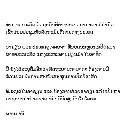
ທ່ານ ຈອນ ແບັດ ລັດຖະມົນຕີຕ່າງປະເທດການາດາ ມີກຳນົດ
ເຂົ້າຮ່ວມປະຊຸມກັບລັດຖະມົນຕີການຕ່າງປະເທດ
ອາຊຽນ ແລະ ປະເທດຄູ່ເຈລະຈາ ທີ່ນະຄອນຫຼວງເນປິດໍຂອງ
ສາທາລະນະລັດ ແຫ່ງສະຫະພາບມຽນມ້າ ໃນອາທິດ
ນີ້ ຍັງໄດ້ລະບຸຕື່ມອີກວ່າ ລັດຖະບານການາດາ ຕ້ອງການມີ
ສ່ວນຮ່ວມໃນການສະໜັບສະໜູນການປົກປ້ອງສິດ
ທິມະນຸດໃນອາຊຽນ ແລະ ຕ້ອງການຊ່ວຍອາຊຽນແກ້ໄຂປັນຫາ
ອາຊະຍາກຳຂ້າມຊາດ ທີ່ນັບມື້ນັບສູງຂຶ້ນໃນໄລຍະ
ຜ່ານມານີ້.