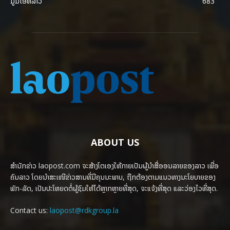
ມູມໄອທີລາວ
683
ABOUT US
ສຳນັກຂ່າວ laopost.com ຈະສ້າງໂຕເອງໃຫ້ກາຍເປັນຜູ້ນຳສື່ອອນລາຍຂອງລາວ ເພື່ອ
ຄົນລາວ ໂດຍນຳສະເໜີຂ່າວສານທີ່ມີຄຸນນະພາບ, ຖືກຕ້ອງຕາມແນວທາງນະໂຍບາຍຂອງ
ພັກ-ລັດ, ເປັນປະໂຫຍດຕໍ່ຜູ້ຊົມໃຫ້ໄດ້ຫຼາກຫຼາຍທີ່ສຸດ, ຈະແຈ້ງທີ່ສຸດ ແລະວ່ອງໄວທີ່ສຸດ.
Contact us:
laopost@rdkgroup.la