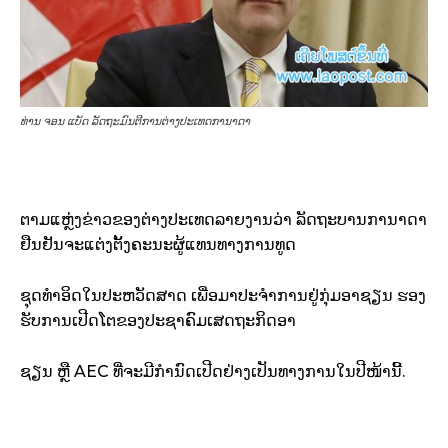
ທ່ານ ຈອນ ແບັດ ລັດຖະມົນຕີການຕ່າງປະເທດການາດາ
ຕາມແຫຼ່ງຂ່າວຂອງຕ່າງປະເທດລາຍງານວ່າ ລັດຖະບານການາດາ
ຢືນຢັນຈະແຕ່ງຕັ້ງຄະນະຜູ້ແທນທາງການທູດ
ຊຸດທຳອິດໃນປະຫວັດສາດ ເພື່ອມາປະຈຳການຢູ່ກຸ່ມອາຊຽນ ຮອງ
ຮັບການເປີດໂຕຂອງປະຊາຄົມເສດຖະກິດອາ
ຊຽນ ຫຼື AEC ທີ່ຈະມີກຳນົດເປີດຢ່າງເປັນທາງການໃນປີໜ້ານີ້.