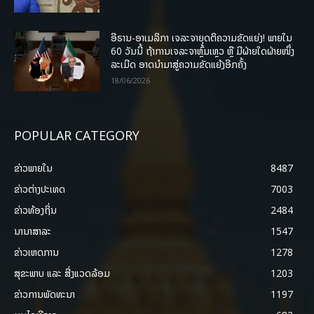
ອີຣານ-ອາເມລິກາ ເຈລະຈາຍຸດຕິຄວາມຂັດແຍ່ງ! ພາຍໃນ
60 ວັນນີ້ ຖ້າການເຈລະຈາຫຼົ້ມເຫຼວ ຫຼື ມີຝ່າຍໃດຝ່າຍໜຶ່ງ
ລະເມີດ ອາດນໍາມາສູ່ຄວາມຂັດແຍ້ງອີກຄັ້ງ
18/06/2026
POPULAR CATEGORY
ຂ່າວພາຍ​ໃນ
8487
ຂ່າວຕ່າງປະເທດ
7003
ຂ່າວທ້ອງຖິ່ນ
2484
ນານາສາລະ
1547
ຂ່າວເຫດການ
1278
ສຸຂະພາບ ແລະ ສີ່ງແວດລ້ອມ
1203
ຂ່າວການພັດທະນາ
1197