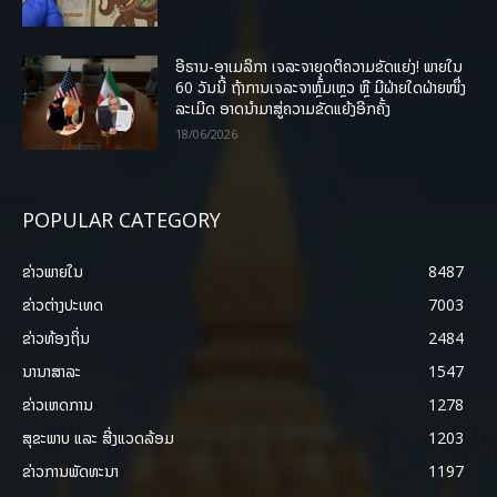
ອີຣານ-ອາເມລິກາ ເຈລະຈາຍຸດຕິຄວາມຂັດແຍ່ງ! ພາຍໃນ
60 ວັນນີ້ ຖ້າການເຈລະຈາຫຼົ້ມເຫຼວ ຫຼື ມີຝ່າຍໃດຝ່າຍໜຶ່ງ
ລະເມີດ ອາດນໍາມາສູ່ຄວາມຂັດແຍ້ງອີກຄັ້ງ
18/06/2026
POPULAR CATEGORY
ຂ່າວພາຍ​ໃນ
8487
ຂ່າວຕ່າງປະເທດ
7003
ຂ່າວທ້ອງຖິ່ນ
2484
ນານາສາລະ
1547
ຂ່າວເຫດການ
1278
ສຸຂະພາບ ແລະ ສີ່ງແວດລ້ອມ
1203
ຂ່າວການພັດທະນາ
1197