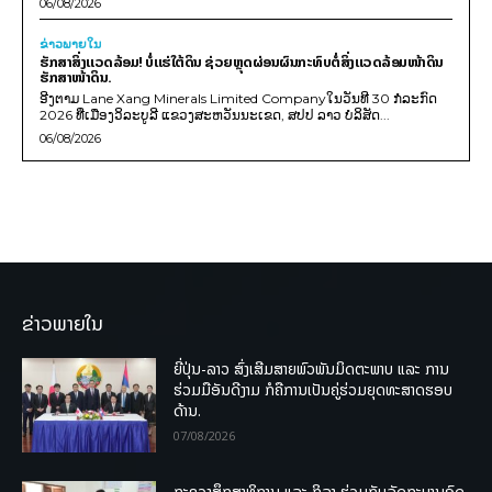
06/08/2026
ຂ່າວພາຍ​ໃນ
ຮັກສາສິ່ງແວດລ້ອມ! ບໍ່ແຮ່ໃຕ້ດິນ ຊ່ວຍຫຼຸດຜ່ອນຜົນກະທົບຕໍ່ສິ່ງແວດລ້ອມໜ້າດິນ
ຮັກສາໜ້າດິນ.
ອີງຕາມ Lane Xang Minerals Limited Companyໃນວັນທີ 30 ກໍລະກົດ
2026 ທີ່ເມືອງວິລະບູລີ ແຂວງສະຫວັນນະເຂດ, ສປປ ລາວ ບໍລິສັດ...
06/08/2026
ຂ່າວພາຍໃນ
ຍີ່ປຸ່ນ-ລາວ ສົ່ງເສີມສາຍພົວພັນມິດຕະພາບ ແລະ ການ
ຮ່ວມມືອັນດີງາມ ກໍຄືການເປັນຄູ່ຮ່ວມຍຸດທະສາດຮອບ
ດ້ານ.
07/08/2026
ກະຊວງສຶກສາທິການ ແລະ ກິລາ ຮ່ວມກັບລັດຖະບານອົດ