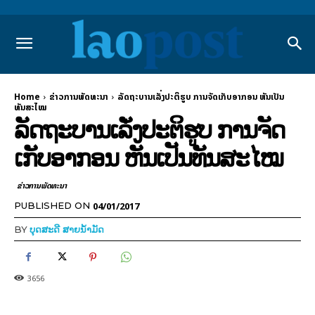
Home
ຂ່າວການພັດທະນາ
ລັດຖະບານເລັ່ງປະຕິຮູບ ການຈັດເກັບອາກອນ ຫັນເປັນ
ທັນສະໄໝ
ລັດຖະບານເລັ່ງປະຕິຮູບ ການຈັດ
ເກັບອາກອນ ຫັນເປັນທັນສະໄໝ
ຂ່າວການພັດທະນາ
04/01/2017
PUBLISHED ON
BY
ບຸດສະດີ ສາຍນ້ຳມັດ
3656