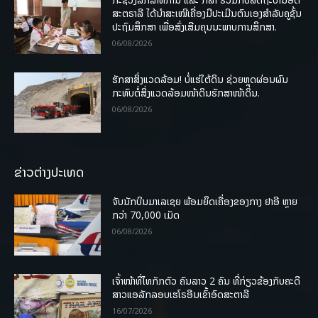
ສະຕຣາລີ ໄດ້ນຳສະເໜີເຄື່ອງມືປະເມີນຕົນເອງສຳລັບຄູຊັ້ນ
ປະຖົມສຶກສາ ເພື່ອສົ່ງເສີມຄຸນນະພາບການສຶກສາ.
06/08/2026
ຮັກສາສິ່ງແວດລ້ອມ! ບໍ່ແຮ່ໃຕ້ດິນ ຊ່ວຍຫຼຸດຜ່ອນຜົນ
ກະທົບຕໍ່ສິ່ງແວດລ້ອມໜ້າດິນຮັກສາໜ້າດິນ.
06/08/2026
ຂ່າວຕ່າງປະເທດ
ຈັບນັກບິນມາເລເຊຍ ພ້ອມຍຶດເຄື່ອງຂອງກາງ ຢາອີ ຫຼາຍ
ກວ່າ 70,000 ເມັດ
06/08/2026
ເຈົ້າໜ້າທີ່ໄທກັກຕົວ ຄົນລາວ 2 ຄົນ ທີ່ກ່ຽວຂ້ອງກັບຄະດີ
ສາວແອລັກລອບເຮໂຣອີນເຂົ້າອົດສະຕາລີ
16/07/2026