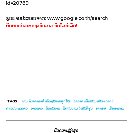
id=20789
ຮູບພາບປະກອບຈາກ:​ www.google.co.th/search
ຕິດຕາມຂ່າວເສດຖະກິດລາວ ກົດໄລຄ໌ເລີຍ!
TAGS
ການເກັບອາກອນໃນລັດຖະບານຊຸດໃໝ່
ຂ່າວການພັດທະນາປະເທດລາວ
ຂ່າວປະເທດລາວ
ຂ່າວລາວ
ລັດຖະບານ
ລັດຖະບານເລັ່ງປະຕິຮູບ
ອາກອນ
ເກັບອາກອນ
ບົດຄວາມຫຼ້າສຸດ