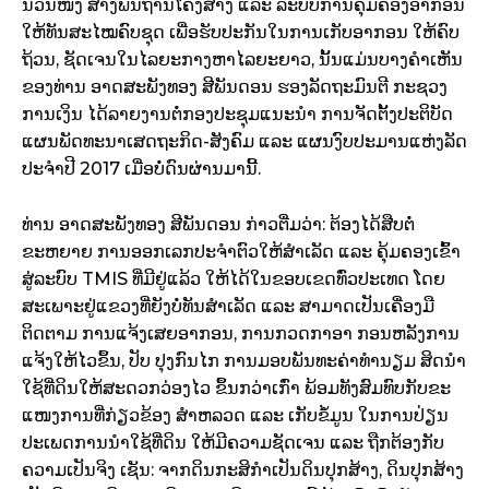
ນວນ​ໜຶ່ງ ​ສ້າງ​ພື້ນຖານ​ໂຄງ​ສ້າງ ​ແລະ ລະບົບ​ການ​ຄຸ້ມ​ຄອງ​ອາກອນ
​ໃຫ້​ທັນ​ສະ​ໄໝ​​ຄົບ​ຊຸດ ​ເພື່ອ​ຮັບປະກັນ​ໃນ​ການ​ເກັບ​ອາກອນ ​​ໃຫ້​ຄົບ​
ຖ້ວນ, ຊັດ​ເຈນ​ໃນ​ໄລຍະ​ກາງຫາ​ໄລຍະ​ຍາວ, ນັ້ນ​ແມ່ນ​ບາງ​ຄໍາ​ເຫັນ ​
ຂອງ​ທ່ານ ອາດ​ສະພັງ​ທອງ ສີ​ພັນ​ດອນ​ ຮອງ​ລັດຖະມົນຕີ​ ກະຊວງ​
ການ​ເງິນ​ ໄດ້​ລາຍ​ງານ​​ຕໍ່​ກອງ​ປະຊຸມ​ແນະ​ນໍາ ​ການຈັດ​ຕັ້ງ​ປະຕິບັດ ​
ແຜນ​ພັດທະນາ​ເສດຖະກິດ​-ສັງຄົມ ​ແລະ ​ແຜນງົບປະມານ​ແຫ່ງ​ລັດ
​ປະ​ຈໍາປີ 2017 ​ເມື່ອ​ບໍ່​ດົນຜ່ານ​ມາ​ນີ້.
ທ່ານ ອາດ​ສະພັງ​ທອງ ສີ​ພັນ​ດອນ ​ກ່າວ​ຕື່ມ​​ວ່າ: ຕ້ອງ​ໄດ້ສືບ​ຕໍ່​
ຂະຫຍາຍ ​ການ​ອອກ​ເລກ​ປະ​ຈໍາ​ຕົວ​ໃຫ້​ສໍາ​ເລັດ​ ​ແລະ ຄຸ້ມ​ຄອງ​ເຂົ້າ​
ສູ່​ລະບົບ TMIS ທີ່​ມີ​ຢູ່​ແລ້ວ​ ໃຫ້​ໄດ້​ໃນ​ຂອບ​ເຂດ​ທົ່ວ​ປະ​ເທດ​ ໂດຍ​
ສະ​ເພາະ​ຢູ່​ແຂວງ​ທີ່​ຍັງ​ບໍ່​ທັນ​ສໍາ​ເລັດ ​ແລະ ສາມາດ​ເປັນ​ເຄື່ອງມື​
ຕິດຕາມ ​ການ​ແຈ້ງ​ເສຍ​ອາກອນ, ການ​ກວດກາ​ອາ ກອນ​ຫລັງ​ການ​
ແຈ້ງ​ໃຫ້​ໄວ​ຂຶ້ນ, ປັບ ປຸງ​ກົນ​ໄກ​ ການ​ມອບ​ພັນທະ​ຄ່າ​ທໍານຽມ ​ສິດ​ນໍາ​
ໃຊ້​ທີ່​ດິນ​ໃຫ້​ສະດວກ​ວ່ອງ​ໄວ ​ຂຶ້ນ​ກວ່າ​ເກົ່າ ​ພ້ອມ​ທັງ​ສົມທົບ​ກັບ​ຂະ​
ແໜງ​ການ​ທີ່​ກ່ຽວຂ້ອງ​ ສໍາ​ຫລວດ ​ແລະ ​ເກັບ​ຂໍ້​ມູນ​ ໃນ​ການ​ປ່ຽນ​
ປະ​ເພດ​ການ​ນໍາ​ໃຊ້​ທີ່​ດິນ​ ໃຫ້​ມີ​ຄວາມ​ຊັດ​ເຈນ ​ແລະ ຖືກຕ້ອງ​ກັບ​
ຄວາມ​ເປັນ​ຈິງ​ ເຊັນ: ຈາກ​ດິນ​ກະສິກໍາ​ເປັນ​ດິນ​ປຸກ​ສ້າງ, ​ດິນ​ປຸກ​ສ້າງ​