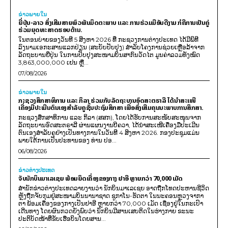
ຂ່າວພາຍ​ໃນ
ຍີ່ປຸ່ນ-ລາວ ສົ່ງເສີມສາຍພົວພັນມິດຕະພາບ ແລະ ການຮ່ວມມືອັນດີງາມ ກໍຄືການເປັນຄູ່
ຮ່ວມຍຸດທະສາດຮອບດ້ານ.
ໃນຕອນບ່າຍຂອງວັນທີ 5 ສິງຫາ 2026 ທີ່ ກະຊວງການຕ່າງປະເທດ ໄດ້ມີພິທີ
ລົງນາມເອກະສານແລກປ່ຽນ (ສະບັບປັບປຸງ) ສໍາລັບໂຄງການຊ່ວຍເຫຼືອລ້າຈາກ
ລັດຖະບານຍີ່ປຸ່ນ ໃນການປັບປຸງສະໜາມບິນສາກົນວັດໄຕ ມູນຄ່າລວມທັງໝົດ
3,863,000,000 ເຢນ ຫຼື...
07/08/2026
ຂ່າວພາຍ​ໃນ
ກະຊວງສຶກສາທິການ ແລະ ກິລາ ຮ່ວມກັບລັດຖະບານອົດສະຕຣາລີ ໄດ້ນຳສະເໜີ
ເຄື່ອງມືປະເມີນຕົນເອງສຳລັບຄູຊັ້ນປະຖົມສຶກສາ ເພື່ອສົ່ງເສີມຄຸນນະພາບການສຶກສາ.
ກະຊວງສຶກສາທິການ ແລະ ກິລາ (ສສກ), ໂດຍໄດ້ຮັບການສະໜັບສະໜູນຈາກ
ລັດຖະບານອົດສະຕຣາລີ ຜ່ານແຜນງານບີຄວາ, ໄດ້ນຳສະເໜີເຄື່ອງມືປະເມີນ
ຕົນເອງສຳລັບຄູຢ່າງເປັນທາງການໃນວັນທີ 4 ສິງຫາ 2026. ກອງປະຊຸມແມ່ນ
ພາຍໃຕ້ການເປັນປະທານຂອງ ທ່ານ ປອ...
06/08/2026
ຂ່າວຕ່າງປະເທດ
ຈັບນັກບິນມາເລເຊຍ ພ້ອມຍຶດເຄື່ອງຂອງກາງ ຢາອີ ຫຼາຍກວ່າ 70,000 ເມັດ
ສຳນັກຂ່າວຕ່າງປະເທດລາຍງານວ່າ ນັກບິນມາເລເຊຍ ອາດຖືກໂທດປະຫານຊີວິດ
ຫຼັງຖືກຈັບກຸມຢູ່ສະໜາມບິນນານາຊາດ ຊູກາໂນ-ຮັດຕາ ໃນນະຄອນຫຼວງຈາກາ
ຕາ ພ້ອມເຄື່ອງຂອງກາງເປັນຢາອີ ຫຼາຍກວ່າ 70,000 ເມັດ ເຊື່ອງຢູ່ໃນກະເປົາ
ເດີນທາງ ໂດຍຜົນກວດຍັງພົບວ່າ ນັກບິນມີສານເສບຕິດໃນຮ່າງກາຍ ຂະນະ
ປະຕິບັດໜ້າທີ່ຂັບເຮືອບິນໂດຍສານ...