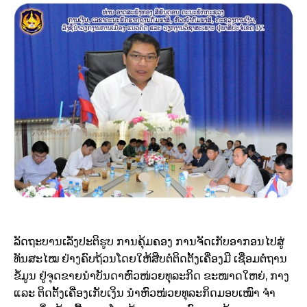
ລັດຖະບານ​ເລັ່ງ​​ປະຕິ​ຮູບ​​ ການ​ຄຸ້ມ​ຄອງ ການຈັດ​ເກັບ​ອາກອນ​ໄປ​ສູ່​
ທັນ​ສະ​ໄໝ​ ຢ່າງ​ຄົບ​ຖ້ວນ​ໂດຍ​ໃຫ້​ສືບ​ຕໍ່​ຕິດ​ຕັ້ງ​ເຄື່ອງມື ​ເຊື່ອມ​ຕໍ່​ຖານ​
ຂໍ້​ມູນ​ ຢູ່​ຈຸດ​ຂາຍ​ນໍາ​ບັນດາ​ຫົວໜ່ວຍ​ທຸລະ​ກິດ ​ຂະໜາດ​ໃຫຍ່, ກາງ ​
ແລະ ຕິດ​ຕັ້ງ​ເຄື່ອງ​ເກັບ​ເງິນ ນໍາ​ຫົວໜ່ວຍ​ທຸລະ​ກິດ​ມອບ​ເໝົາ ​ຈໍາ