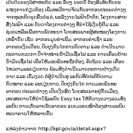
ເປັນ​ດິນ​ຂອງ​ວິ​ສາ​ຫະກິດ ​ແລະ ອື່ນໆ ນອກ​ນີ້ ຕ້ອງ​ສົມ​ທົບ​ກັບ​ຂະ​
ແໜງ​ການ​ກ່ຽວ​ຂ້ອງ ​ເພີ່ມ​ທະວີ​ການຈັດ​ເກັບ​ອາກອນ​ປະ​ເພດ​ຕ່າງໆ
​ຈາກ​ທຸລະ​ກິດ​ຂຸດ​ຄົ້ນ​ບໍ່​ແຮ່, ພະລັງງານ​ໄຟຟ້າ​ນ້ຳຕົກ, ​ໂຄງການ​ສາຍ​
ສົ່ງ​ໄຟຟ້າ ​ແລະ ບັນດາ​ໂຄງການ​ຕ່າງໆ​ ທີ່​ນໍາ​ໃຊ້​ເງິນ​ກູ້​ຢືມ ​ແລະ
ຊ່ວຍ​ເຫລືອ​ເພື່ອ​ການ​ພັດທະນາ ​ໂດຍ​ສະ​ເພາະ​ຜູ້​ສະໜອງ​ໂຄງການ​
ເຫລົ່າ​ນັ້ນ​ ເຊັ່ນ: ອາກອນ​ມູນ​ຄ່າ​ເພີ່ມ, ອາກອນ​ຄ່າ​ເຊົ່າ ​ແລະ
ອາກອນ​ເງິນ​ເດືອນ, ປັບປຸງ​ກົນ​ໄກ​ການ​ຕິດຕາມ ​ແລະ ດໍາ​ເນີນ​ມາດ​
ຕະການ​ກວດກາ​ ປໍ້າ​ຈໍາ​ໜ່າຍ​ນ້ຳມັນ​ເຊື້ອ​ໄຟ ​ແລະ ການ​ເຄື່ອນຍ້າຍ​
ນ້ຳມັນ​ເຊື້ອ​ໄຟ ​ເພື່ອ​ໃຫ້​ມອບ​ພັນທະ​ຖືກຕ້ອງ, ຄົບ​ຖ້ວນ ​ແລະ ​ເຄື່ອນ​
ໄຫວ​ຕາມ​ລະບຽບ​ການ ພ້ອມ​ທັງ​ດໍາ​ເນີນ​ມາດ​ຕະການ​ຢ່າງ​ເດັດ
ຂາດ ​ແລະ ​ເຂັ້ມ​ງວດ ​ຕໍ່​ຜູ້​ດໍາ​ເນີນ​ທຸ ລະ​ກິດ​ທີ່​ບໍ່​ປະຕິບັດ​ຕາມ​
ກົດໝາຍ ​ແລະ ລະບຽບ​ການ, ປັບປຸງ​ກົນ​ໄກ ​ການ​ມອບ​ພັນທະ​
ອາກອນ ​ປະ​ເພດ​ຕ່າງໆ ເປັນ​ເງິນສົດ​​ ໂດຍ​ສະ​ເພາະ​ຢູ່​ຂັ້ນ​ເມືອງ, ​
ເທດ​ສະບາ​ນ​ໃຫ້​ນໍາ​ໃຊ້​ລະບົບ Easy tax ​ໃຫ້​ກ້ວາງ​ຂວາງ​ລວມທັງ​
ລະບົບ​ ການ​ເກັບ​ລາຍ​ຮັບ​ອາກອນ​ ແບບ​ມອບ​ເໝົາ​ຕ້ອງ​ຜ່ານ​ລະບົບ​
ທະນາຄານ​ໃຫ້​ຫລາຍ​ຂຶ້ນ
ແຫລ່ງຂ່າວຈາກ: http://kpl.gov.la/detail.aspx?