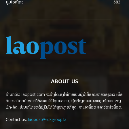
ມູມໄອທີລາວ
683
ABOUT US
ສຳນັກຂ່າວ laopost.com ຈະສ້າງໂຕເອງໃຫ້ກາຍເປັນຜູ້ນຳສື່ອອນລາຍຂອງລາວ ເພື່ອ
ຄົນລາວ ໂດຍນຳສະເໜີຂ່າວສານທີ່ມີຄຸນນະພາບ, ຖືກຕ້ອງຕາມແນວທາງນະໂຍບາຍຂອງ
ພັກ-ລັດ, ເປັນປະໂຫຍດຕໍ່ຜູ້ຊົມໃຫ້ໄດ້ຫຼາກຫຼາຍທີ່ສຸດ, ຈະແຈ້ງທີ່ສຸດ ແລະວ່ອງໄວທີ່ສຸດ.
Contact us:
laopost@rdkgroup.la