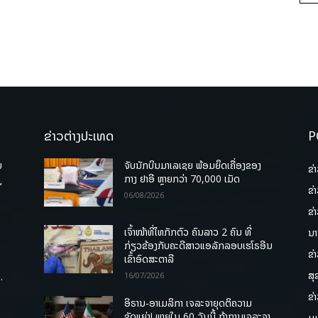
ຂ່າວຕ່າງປະເທດ
P
ບ
ຈັບນັກບິນມາເລເຊຍ ພ້ອມຍຶດເຄື່ອງຂອງ
ຂ່
່
ກາງ ຢາອີ ຫຼາຍກວ່າ 70,000 ເມັດ
ຂ່
06/08/2026
ຂ່
ເຈົ້າໜ້າທີ່ໄທກັກຕົວ ຄົນລາວ 2 ຄົນ ທີ່
ນາ
ກ່ຽວຂ້ອງກັບຄະດີສາວແອລັກລອບເຮໂຣອີນ
ຂ່
ເຂົ້າອົດສະຕາລີ
ສຸ
.
16/07/2026
ຂ່
ອີຣານ-ອາເມລິກາ ເຈລະຈາຍຸດຕິຄວາມ
ຂັດແຍ່ງ! ພາຍໃນ 60 ວັນນີ້ ຖ້າການເຈລະຈາ
ມູ