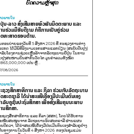
ບົດຄວາມຫຼ້າສຸດ
່າວພາຍ​ໃນ
ີ່ປຸ່ນ-ລາວ ສົ່ງເສີມສາຍພົວພັນມິດຕະພາບ ແລະ
ານຮ່ວມມືອັນດີງາມ ກໍຄືການເປັນຄູ່ຮ່ວມ
ຸດທະສາດຮອບດ້ານ.
ນຕອນບ່າຍຂອງວັນທີ 5 ສິງຫາ 2026 ທີ່ ກະຊວງການຕ່າງ
ະເທດ ໄດ້ມີພິທີລົງນາມເອກະສານແລກປ່ຽນ (ສະບັບປັບປຸງ)
ໍາລັບໂຄງການຊ່ວຍເຫຼືອລ້າຈາກລັດຖະບານຍີ່ປຸ່ນ ໃນການ
ັບປຸງສະໜາມບິນສາກົນວັດໄຕ ມູນຄ່າລວມທັງໝົດ
,863,000,000 ເຢນ ຫຼື...
7/08/2026
່າວພາຍ​ໃນ
ະຊວງສຶກສາທິການ ແລະ ກິລາ ຮ່ວມກັບລັດຖະບານ
ົດສະຕຣາລີ ໄດ້ນຳສະເໜີເຄື່ອງມືປະເມີນຕົນເອງ
ຳລັບຄູຊັ້ນປະຖົມສຶກສາ ເພື່ອສົ່ງເສີມຄຸນນະພາບ
ານສຶກສາ.
ະຊວງສຶກສາທິການ ແລະ ກິລາ (ສສກ), ໂດຍໄດ້ຮັບການ
ະໜັບສະໜູນຈາກ ລັດຖະບານອົດສະຕຣາລີ ຜ່ານແຜນ
ານບີຄວາ, ໄດ້ນຳສະເໜີເຄື່ອງມືປະເມີນຕົນເອງສຳລັບຄູຢ່າງ
ປັນທາງການໃນວັນທີ 4 ສິງຫາ 2026. ກອງປະຊຸມແມ່ນ