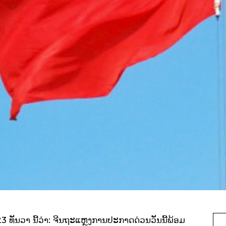
3 ທັນວາ ນີ້ວ່າ: ຈີນຖະແຫຼງການປະກາດດ່ວນວັນນີ້ພ້ອມ