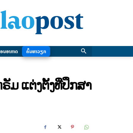
ອນອາກາດ
ຄົ້ນຫາວຽກ
ມ ແຕ່ງຕັ້ງທີ່ປຶກສາ