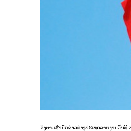
ອີງຕາມສໍານັກຂ່າວຕ່າງປະເທດລາຍງານວັນທີ 2