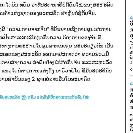
ຈາກ ໂດນັນ ທຣັມ ວ່າທີ່ປະທານາທິບໍດີຄົນໃໝ່ຂອງສະຫະລັດ
ການຄ້າແຫ່ງຊາດຂອງສະຫະລັດ ສໍາຫຼັບຕໍ່ສູ້ກັບຈີນ.
ຂ
ຍ
ພັນໜັງສື “ຄວາມຕາຍຈາກຈີນ” ທີ່ບັນຍາຍເຖິງການສູນເສຍຖານ
ກ
ຍ
ເປັນສາລະຄະດີກ່ຽວກັບຄວາມຕ້ອງການຂອງຈີນ ທີ່
ໃ
 ແລະທາງການທະຫານໃນພູມພາກເອເຊຍ ຂະນະດຽວກັນ ເມື່ອ
ປ
ສ
່າງປະເທດຂອງສະຫະລັດ ອອກມາປະກາດວ່າ ຄວາມຮ່ວມມື
ປ
ໍາຫຼັບການສ້າງຄວາມສໍາພັນຢ່າງໃກ້ສິດກັບຈີນ ແລະສະຫະລັດ
3
0
ແນວໃດກໍຕາມການແຕ່ງຕັ້ງ ນາຣ໌ວາຣ໌ໂຣ ທີ່ມີອະຄະຕິກັບ
ຄວາມສໍາພັນຂອງ 2 ຊາດບໍ່ລາບລື່ນໃນອະນາຄົດ
ຂ
ກ
ອ
ັບສະຫະລັດ ຫຼັງ ທຣັມ ແຕ່ງຕັ້ງທີ່ປຶກສາເສດຖະກິດຄົນໃໝ່
ສ
ກ
ກ
ສ
ງ
ເ