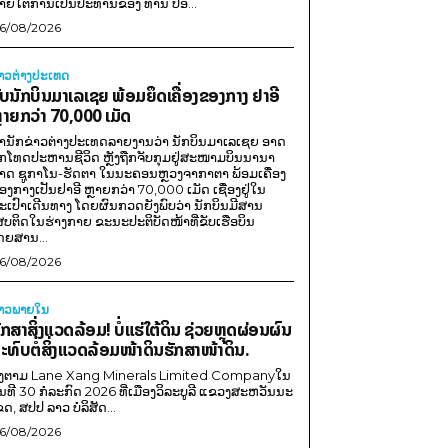
າຍໃຕ້ການເປັນປະທານຂອງ ທ່ານ ປອ...
6/08/2026
່າວຕ່າງປະເທດ
ັບນັກບິນມາເລເຊຍ ພ້ອມຍຶດເຄື່ອງຂອງກາງ ຢາອີ
ຼາຍກວ່າ 70,000 ເມັດ
ຳນັກຂ່າວຕ່າງປະເທດລາຍງານວ່າ ນັກບິນມາເລເຊຍ ອາດ
ືກໂທດປະຫານຊີວິດ ຫຼັງຖືກຈັບກຸມຢູ່ສະໜາມບິນນານາ
າດ ຊູກາໂນ-ຮັດຕາ ໃນນະຄອນຫຼວງຈາກາຕາ ພ້ອມເຄື່ອງ
ອງກາງເປັນຢາອີ ຫຼາຍກວ່າ 70,000 ເມັດ ເຊື່ອງຢູ່ໃນ
ະເປົາເດີນທາງ ໂດຍຜົນກວດຍັງພົບວ່າ ນັກບິນມີສານ
ສບຕິດໃນຮ່າງກາຍ ຂະນະປະຕິບັດໜ້າທີ່ຂັບເຮືອບິນ
ດຍສານ...
6/08/2026
່າວພາຍ​ໃນ
ັກສາສິ່ງແວດລ້ອມ! ບໍ່ແຮ່ໃຕ້ດິນ ຊ່ວຍຫຼຸດຜ່ອນຜົນ
ະທົບຕໍ່ສິ່ງແວດລ້ອມໜ້າດິນຮັກສາໜ້າດິນ.
ີງຕາມ Lane Xang Minerals Limited Companyໃນ
ັນທີ 30 ກໍລະກົດ 2026 ທີ່ເມືອງວິລະບູລີ ແຂວງສະຫວັນນະ
ຂດ, ສປປ ລາວ ບໍລິສັດ...
6/08/2026