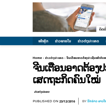
ໜ້າຫຼັກ
ຂ່າວພາຍ​ໃນ
ຂ່າວຕ່າງປະເທດ
Home
ຂ່າວຕ່າງປະເທດ
ຈີນເຕືອນອາດຕ້ອງປະເຊີນໜ້າກັບສະ
ຈີນເຕືອນອາດຕ້ອງປະ
ເສດຖະກິດຄົນໃໝ່
ຂ່າວຕ່າງປະເທດ
23/12/2016
PUBLISHED ON
BY
ນັກຂ່າວ ລາວ