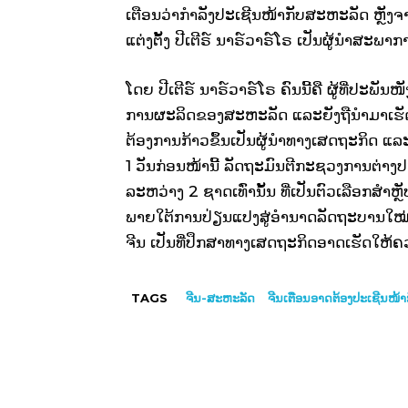
ເຕືອນວ່າກໍາລັງປະເຊີນໜ້າກັບສະຫະລັດ ຫຼັງ
ແຕ່ງຕັ້ງ ປີເຕີຣ໌ ນາຣ໌ວາຣ໌ໂຣ ເປັນຜູ້ນໍາສະພາ
ໂດຍ ປີເຕີຣ໌ ນາຣ໌ວາຣ໌ໂຣ ຄົນນີ້ຄື ຜູ້ທີ່ປະ
ການຜະລິດຂອງສະຫະລັດ ແລະຍັງຖືນໍາມາເຮັດ
ຕ້ອງການກ້າວຂຶ້ນເປັນຜູ້ນໍາທາງເສດຖະກິດ
1 ວັນກ່ອນໜ້ານີ້ ລັດຖະມົນຕີກະຊວງການຕ
ລະຫວ່າງ 2​ ຊາດເທົ່ານັ້ນ ທີ່ເປັນຕົວເລືອກສ
ພາຍໃຕ້ການປ່ຽນແປງສູ່ອໍານາດລັດຖະບານໃໝ່ 
ຈີນ ເປັນທີ່ປຶກສາທາງເສດຖະກິດອາດເຮັດໃຫ້
TAGS
ຈີນ-ສະຫະລັດ
ຈີນເຕືອນອາດຕ້ອງປະເຊີນໜ້າກ