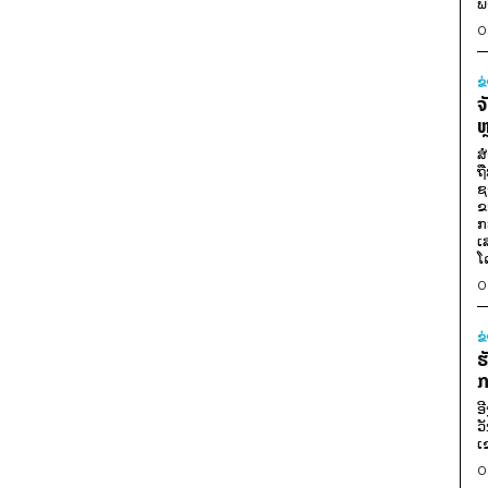
ພ
0
ຂ
ຈ
ຫ
ສ
ຖ
ຊ
ຂ
ກ
ເ
ໂ
0
ຂ
ຮ
ກ
ອ
ວ
ເ
0