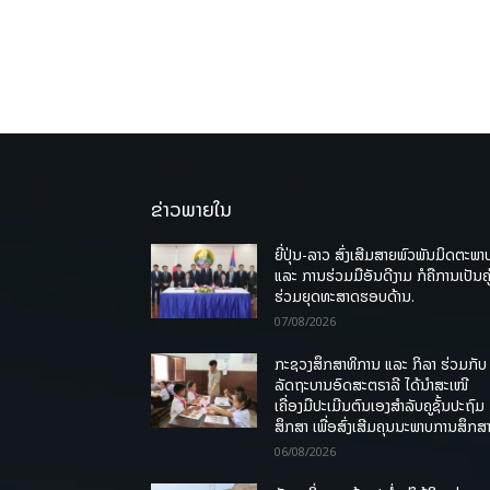
ຂ່າວພາຍໃນ
ຍີ່ປຸ່ນ-ລາວ ສົ່ງເສີມສາຍພົວພັນມິດຕະພາ
ແລະ ການຮ່ວມມືອັນດີງາມ ກໍຄືການເປັນຄູ
ຮ່ວມຍຸດທະສາດຮອບດ້ານ.
07/08/2026
ກະຊວງສຶກສາທິການ ແລະ ກິລາ ຮ່ວມກັບ
ລັດຖະບານອົດສະຕຣາລີ ໄດ້ນຳສະເໜີ
ເຄື່ອງມືປະເມີນຕົນເອງສຳລັບຄູຊັ້ນປະຖົມ
ສຶກສາ ເພື່ອສົ່ງເສີມຄຸນນະພາບການສຶກສາ
06/08/2026