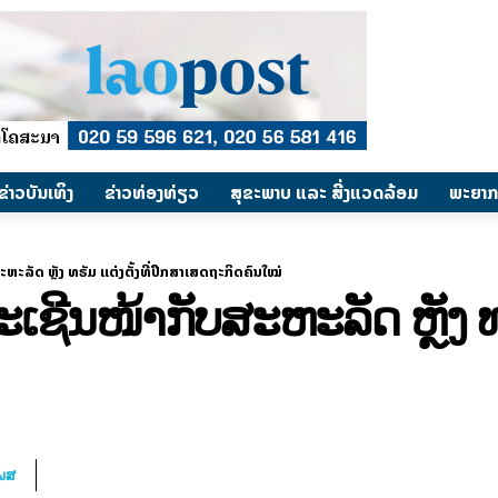
​ຂ່າວບັນເທິງ
​ຂ່າວທ່ອງທ່ຽວ
ສຸຂະພາບ ແລະ ສີ່ງແວດລ້ອມ
ພະຍາກ
ຫະລັດ ຫຼັງ ທຣັມ ແຕ່ງຕັ້ງທີ່ປຶກສາເສດຖະກິດຄົນໃໝ່
ເຊີນໜ້າກັບສະຫະລັດ ຫຼັງ ທຣັ
ໂພສ