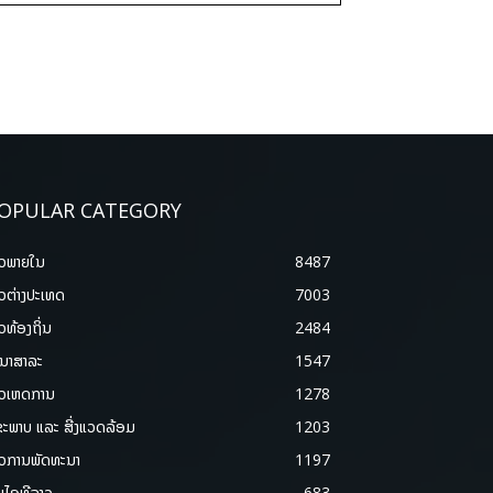
OPULAR CATEGORY
າວພາຍ​ໃນ
8487
າວຕ່າງປະເທດ
7003
າວທ້ອງຖິ່ນ
2484
ນາສາລະ
1547
າວເຫດການ
1278
ຂະພາບ ແລະ ສີ່ງແວດລ້ອມ
1203
າວການພັດທະນາ
1197
ມໄອທີລາວ
683