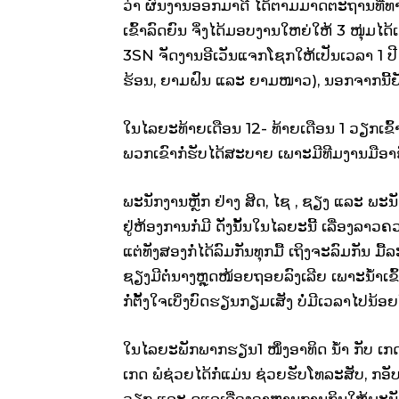
ວ່າ ຜົນງານອອກມາດີ ໄດ້ຕາມມາດຕະຖານທີ່ທາງ
ເຂົ້າລົດຍົນ ຈິ່ງໄດ້ມອບງານໃຫຍ່ໃຫ້ 3 ໜຸ່ມໄດ້
3SN ຈັດງານອີເວັນແຈກໂຊກໃຫ້ເປັນເວລາ 1 ປີ 
ຮ້ອນ, ຍາມຝົນ ແລະ ຍາມໜາວ), ນອກຈາກນີ້ຍັ
ໃນໄລຍະທ້າຍເດືອນ 12- ທ້າຍເດືອນ 1 ວຽກເຂົ
ພວກເຂົາກໍ່ຮັບໄດ້ສະບາຍ ເພາະມີທີມງານມືອາຊີ
ພະນັກງານຫຼັກ ຢ່າງ ສິດ, ໄຊ , ຊຽງ ແລະ ພະນ
ຢູ່ຫ້ອງການກໍ່ມີ ດັ່ງນັ້ນໃນໄລຍະນີ້ ເລື່ອງລາ
ແຕ່ທັງສອງກໍ່ໄດ້ລົມກັນທຸກມື້ ເຖິງຈະລົມກັນ ມື້ລ
ຊຽງມີຕໍ່ນາງຫຼຸດໜ້ອຍຖອຍລົງເລີຍ ເພາະນ້ຳເຂ
ກໍ່ຕັ້ງໃຈເບິ່ງບົດຮຽນກຽມເສັງ ບໍ່ມີເວລາໄປນ້
ໃນໄລຍະພັກພາກຮຽນ1 ໜຶ່ງອາທິດ ນ້ຳ ກັບ ເກດ 
ເກດ ພໍຊ່ວຍໄດ້ກໍ່ແມ່ນ ຊ່ວຍຮັບໂທລະສັບ, ກອັ
ວຽກ ແລະ ດູແລເລື່ອງອາຫານການກິນໃຫ້ພະນັກ