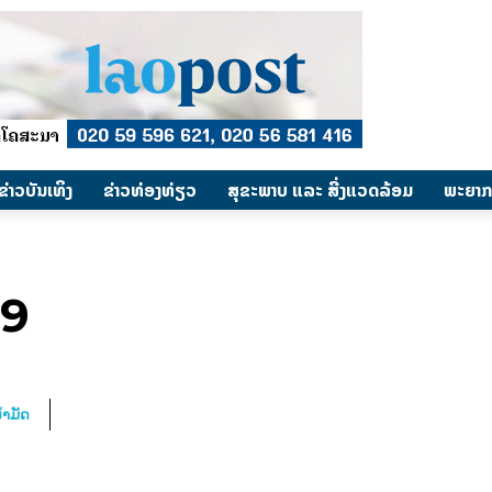
​ຂ່າວບັນເທິງ
​ຂ່າວທ່ອງທ່ຽວ
ສຸຂະພາບ ແລະ ສີ່ງແວດລ້ອມ
ພະຍາກ
 9
້ຳມັດ