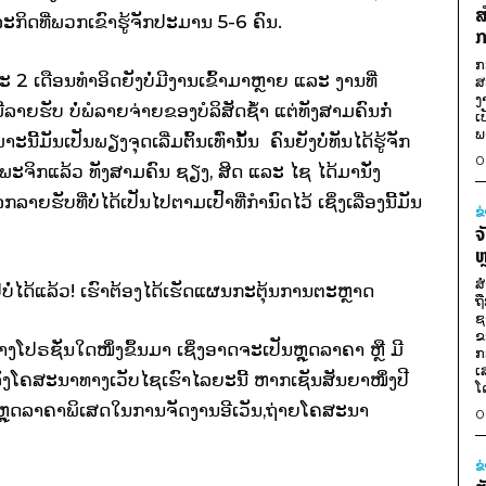
ສ
ກິດທີ່ພວກເຂົາຮູ້ຈັກປະມານ 5-6 ຄົນ.
ກ
ກ
2 ເດືອນທຳອິດຍັງບໍ່ມີງານເຂົ້າມາຫຼາຍ ແລະ ງານທີ່
ສ
ງ
ລາຍຮັບ ບໍ່ພໍລາຍຈ່າຍຂອງບໍລິສັດຊ້ຳ ແຕ່ທັງສາມຄົນກໍ່
ເ
ພ
ະນີ້ມັນເປັນພຽງຈຸດເລີ່ມຕົ້ນເທົ່ານັ້ນ ຄົນຍັງບໍ່ທັນໄດ້ຮູ້ຈັກ
0
ອນພະຈິກແລ້ວ ທັງສາມຄົນ ຊຽງ, ສິດ ແລະ ໄຊ ໄດ້ມານັ່ງ
າຍຮັບທີ່ບໍ່ໄດ້ເປັນໄປຕາມເປົ້າທີ່ກຳນົດໄວ້ ເຊິ່ງເລື່ອງນີ້ມັນ
ຂ
ຈ
ຫ
ສ
ໄປບໍ່ໄດ້ແລ້ວ! ເຮົາຕ້ອງໄດ້ເຮັດແຜນກະຕຸ້ນການຕະຫຼາດ
ຖ
ຊ
ຂ
ງໂປຣຊັ່ນໃດໜຶ່ງຂຶ້ນມາ ເຊິ່ງອາດຈະເປັນຫຼຸດລາຄາ ຫຼື ມີ
ກ
ເ
ລົງໂຄສະນາທາງເວັບໄຊເຮົາໄລຍະນີ້ ຫາກເຊັນສັນຍາໜຶ່ງປີ
ໂ
 ຫຼຸດລາຄາພິເສດໃນການຈັດງານອີເວັນ,​ຖ່າຍໂຄສະນາ
0
ຂ