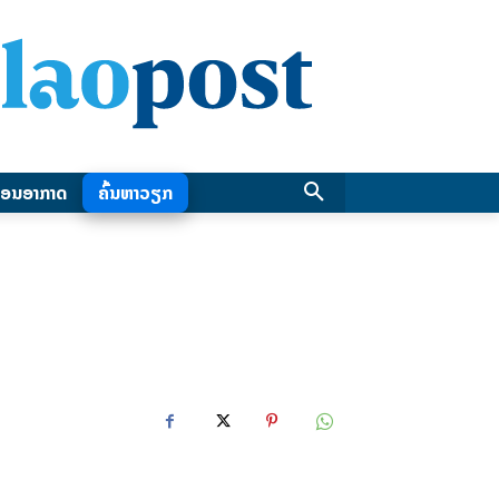
ອນອາກາດ
ຄົ້ນຫາວຽກ