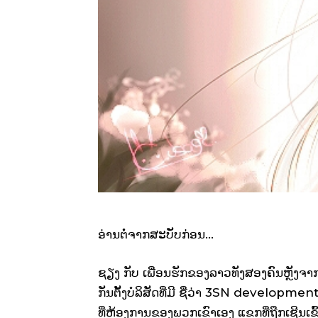
ອ່ານຕໍ່ຈາກສະບັບກ່ອນ…
ຊຽງ ກັບ ເພື່ອນຮັກຂອງລາວທັງສອງຄົນຫຼັງຈ
ກັນຕັ້ງບໍລິສັດທີ່ມີ ຊື່ວ່າ 3SN developmen
ທີ່ຫ້ອງການຂອງພວກເຂົາເອງ ແຂກທີ່ຖືກເຊີນເຂົ