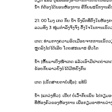
ນ້ຳ ກໍ່ຕ້ອງໄດ້ນອນຫ້ອງການ ຄືກັບພະນັກງານຄົ
21: 00 ໂມງ ເກດ ກັບ ນ້ຳ ນັ່ງພັກທີ່ຕັ່ງໃນ
ລວມທັງ 3 ໜຸ່ມກຳລັງຈິ່ງຈັງ ຕັ້ງໃຈໃນການເຮັດ
ເກດ: ທ່າມກາງຄວາມອິດເມື່ອຍຈາກການເຮັດວຽກ
ຫຼຸດລົງໄປໄດ້ເລີຍ ໂດຍສະເພາະ ຜົວໂຕ
ນ້ຳ (ຫັ້ນມາເບິ່ງໜ້າເກດ ແລ້ວເອົາມືຟາດບ່າເ
ຂ້ອຍກັບລາວຍັງບໍ່ໄດ້ມີຫຍັງກັນ
ເກດ (ເຮັດສາຍຕາບໍ່ເຊື່ອ): ແທ້ນິ
ນ້ຳ (ແກວ່ງຫົວ): ເຮີ້ຍ! ບໍ່ເວົ້າກັບເພິ່ນ ໄ
ທີ່ຫ້ອງຄົວຂອງຫ້ອງການ ເພື່ອກຽມອາຫານວ່າງ