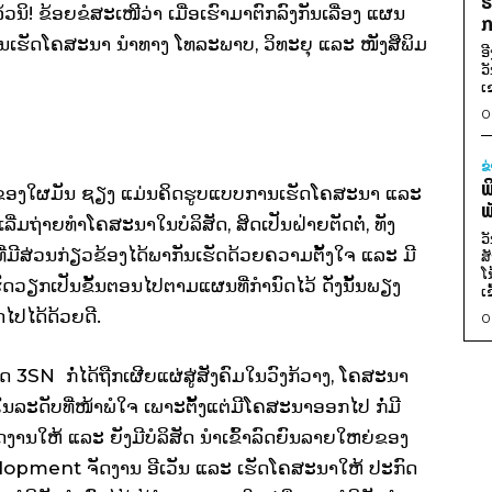
ຮ
ລ້ວນິ! ຂ້ອຍຂໍສະເໜີວ່າ ເມື່ອເຮົາມາຕົກລົງກັນເລື່ອງ ແຜນ
ກ
ແຜນເຮັດໂຄສະນາ ນຳທາງ ໂທລະພາບ, ວິທະຍຸ ແລະ ໜັງສືພິມ
ອ
ວ
ເ
0
ຂ
ພ
້າທີ່ຂອງໃຜມັນ ຊຽງ ແມ່ນຄິດຮູບແບບການເຮັດໂຄສະນາ ແລະ
ພ
ຖ່າຍທຳໂຄສະນາໃນບໍລິສັດ, ສິດເປັນຝ່າຍຕັດຕໍ່, ທັງ
ວ
່ມີສ່ວນກ່ຽວຂ້ອງໄດ້ພາກັນເຮັດດ້ວຍຄວາມຕັ້ງໃຈ ແລະ ມີ
ສ
ໂ
ວຽກເປັນຂັ້ນຕອນໄປຕາມແຜນທີ່ກຳນົດໄວ້ ດັ່ງນັ້ນພຽງ
ເ
ໄປໄດ້ດ້ວຍດີ.
0
 3SN ກໍ່ໄດ້ຖືກເຜີຍແຜ່ສູ່ສັງຄົມໃນວົງກ້ວາງ, ໂຄສະນາ
ນລະດັບທີ່ໜ້າພໍໃຈ ເພາະຕັ້ງແຕ່ມີໂຄສະນາອອກໄປ ກໍ່ມີ
ັດງານໃຫ້ ແລະ ຍັງມີບໍລິສັດ ນຳເຂົ້າລົດຍົນລາຍໃຫຍ່ຂອງ
elopment ຈັດງານ ອີເວັນ ແລະ ເຮັດໂຄສະນາໃຫ້ ປະກົດ