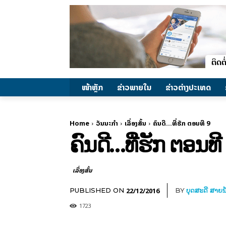
ໜ້າຫຼັກ
ຂ່າວພາຍ​ໃນ
ຂ່າວຕ່າງປະເທດ
Home
ວັນນະກຳ
ເລື່ອງສັ້ນ
ຄົນດີ...ທີ່ຮັກ ຕອນທີ 9
ຄົນດີ…ທີ່ຮັກ ຕອນທີ
ເລື່ອງສັ້ນ
22/12/2016
PUBLISHED ON
BY
ບຸດສະດີ ສາຍນ
1723