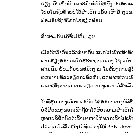
ຊຽງ: ອື້! ເຫັນດີ! ເພາະມັນກໍ່ບໍ່ມີຫຍັງຈະເສຍແ
ໂປຣໂມຊັ່ນທ້າຍປີໄດ້ສຳເລັດ ແລ້ວ ເຮົາສ້າງ
ພ້ອມອັບລົງທີ່ໂລກໂຊຊຽວພ້ອມ
ທັງສາມຄົນໄດ້ຈັບມືກັນ: ລຸຍ
ເມື່ອຕົກລົງກັນແລ້ວກໍ່ພາກັນ ແຍກໄປເຮັດໜ
ພາກສຽງສະປອດໂຄສະນາ, ທີມຂອງ ໄຊ ແມ່ນເລີ່ມ
ສາມຄົນ ພ້ອມດ້ວຍພະນັກງານ ໃນຫ້ອງການຜູ້ທີ
ແຜນງານທີ່ລະອຽດກະທັດຫັນ, ແຕ່ພາກສ່ວນເຮັດ
ເວລາໜຶ່ງອາທິດ ຂອດວຽກງານທຸກຢ່າງກໍ່ສຳເລັດ
ໃນທີ່ສຸດ ກາງເດືອນ ພະຈິກ ໂຄສະນາຂອງບໍລິສັດ
ບໍລິສັດຂອງພວກເຂົາຖືວ່າໄດ້ຮັບຄວາມສຳເລັດໃ
ຫຼາຍບໍລິສັດຕິດຕໍ່ເຂົ້າມາຫາໃຫ້ພວກເຂົາໄປເຮ
ປະເທດ ບໍລິສັດໜຶ່ງໄດ້ທົດລອງໃຫ້ 3SN dev