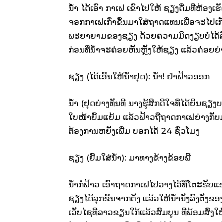
ນ້ຳ ໄດ້ເອົາ ກາເຟ ເຂົາໄປໃຫ້ ຊຽງດື່ມທີ່ຫ້ອງ
ຈອກກາເຟເກົ່າຂຶ້ນມາໃສ່ຖາດແທນເພື່ອຈະໄປເກ
ພະຍາຍາມຂອງຊຽງ ດ້ວຍຄວາມມິດງຽບບໍ່ໄດ້
ກ່ອນທີ່ນ້ຳຈະຄ່ອຍຫັນຫຼັງໃຫ້ຊຽງ ແລ້ວຄ່ອຍຍ
ຊຽງ (ໄດ້ເອີ້ນໃຫ້ນ້ຳຢຸດ): ນ້ຳ! ຢ່າຟ້າວອອກ
ນ້ຳ (ຢຸດຍ່າງທັນທີ ນາງຮູ້ສຶກດີໃຈທີ່ໄດ້ຍິນ
ໃບໜ້າຍິ້ມແຍ້ມ ແລ້ວຟ້າວຖືຖາດກາເຟຍ່າງກັບ
ຕ້ອງການຫຍັງເພີ່ມ ບອກໄດ້ 24 ຊົ່ວໂມງ
ຊຽງ (ຍີ້ມໃສ່ນ້ຳ): ມາທາງຂ້າງຂ້ອຍພີ້
ນ້ຳກໍ່ຟ້າວ ເອົາຖາດກາເຟໄປວາງໄວ້ທີ່ໂຕະຮັ
ຊຽງໄດ້ລຸກຂຶ້ນຈາກຕັ່ງ ແລ້ວໃຫ້ນ້ຳນັ່ງລົງຕັ່
ເວັບໄຊທີ່ລາວຂຽນໃກ້ແລ້ວສົມບູນ ທີ່ພ້ອມສົ່ງໃ