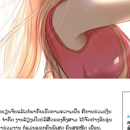
າກຮຽນຈົບແລ້ວກໍ່ພາກັນເຮັດຕາມຄວາມຝັນ ຄືການຮ່ວມເງິນ
ຂ
t ຈຳກັດ ງານລ້ຽງເປີດບໍລິສັດຂອງທັງສາມ ໄດ້ຈັດຢ່າງອົບອຸ່ນ
ກ
້າຮ່ວມງານ ກໍ່ແມ່ນແຂກຄົນພິເສດ ຄົນສະໜິດ ເພື່ອນ,
ອ