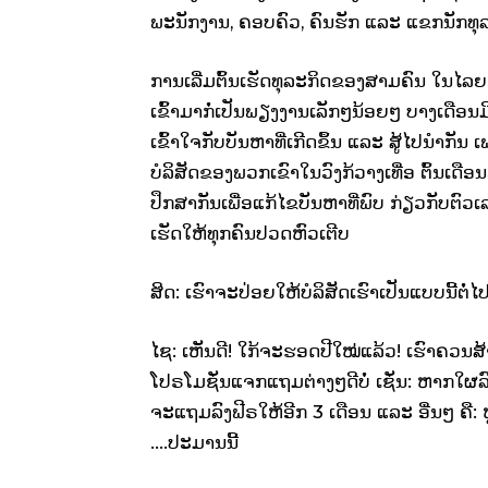
ພະນັກງານ, ຄອບຄົວ, ຄົນຮັກ ແລະ ແຂກນັກທຸລະ
ການເລີ່ມຕົ້ນເຮັດທຸລະກິດຂອງສາມຄົນ ໃນໄລຍະ 
ເຂົ້າມາກໍ່ເປັນພຽງງານເລັກໆນ້ອຍໆ ບາງເດືອນມີ
ເຂົ້າໃຈກັບບັນຫາທີ່ເກີດຂຶ້ນ ແລະ ສູ້ໄປນຳກັນ ເພາ
ບໍລິສັດຂອງພວກເຂົາໃນວົງກ້ວາງເທື່ອ ຕົ້ນເດື
ປຶກສາກັນເພື່ອແກ້ໄຂບັນຫາທີ່ພົບ ກ່ຽວກັບຕົວເລກລ
ເຮັດໃຫ້ທຸກຄົນປວດຫົວເຕີບ
ສິດ: ເຮົາຈະປ່ອຍໃຫ້ບໍລິສັດເຮົາເປັນແບບນີ້ຕໍ່
ໄຊ: ເຫັນດີ! ໃກ້ຈະຮອດປີໃໝ່ແລ້ວ! ເຮົາຄວນສ້າ
ໂປຣໂມຊັ່ນແຈກແຖມຕ່າງໆດີບໍ່ ເຊັ່ນ: ຫາກໃຜ
ຈະແຖມລົງຟີຣໃຫ້ອີກ 3 ເດືອນ ແລະ ອື່ນໆ ຄື:
….ປະມານນີ້