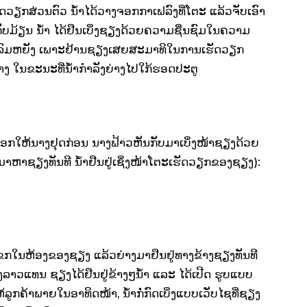
ເຮັດວຽກສ່ວນຕົວ ນ້ຳໄດ້ວາງຈອກກາເຟລົງທີ່ໂຕະ ແລ້ວຈັບເອົາ
ັບມ້ຽນ ນ້ຳ ໄດ້ຢືນເບິ່ງຊຽງດ້ວຍຄວາມຊື່ນຊົມໃນຄວາມ
ລົມຫຍັງ ເພາະຢ້ານຊຽງເສຍສະມາທິໃນການເຮັດວຽກ
່າງ ໃນຂະນະທີ່ນ້ຳກຳລັງຍ່າງໄປໃກ້ຮອດປະຕູ
ຊຽງບອກໃຫ້ນາງຢຸດກ່ອນ ນາງຟ້າວຫັນກັບມາເບິ່ງໜ້າຊຽງດ້ວຍ
ມາຫາຊຽງທັນທີ ນ້ຳຢືນຢູ່ເຊິ່ງໜ້າໂຕະເຮັດວຽກຂອງຊຽງ):
ບແຂກໃນຫ້ອງຂອງຊຽງ ແລ້ວຍ່າງມາຢືນຢູ່ທາງຂ້າງຊຽງທັນທີ
ງຂອງລາວແທນ ຊຽງໄດ້ຢືນຢູ່ຂ້າງໆນ້ຳ ແລະ ໄດ້ເປີດ ຮູບແບບ
ຫ້ລູກຄ້າພາຍໃນອາທິດໜ້າ, ນ້ຳກໍ່ກົດເບິ່ງແບບເວັບໄຊທີ່ຊຽງ