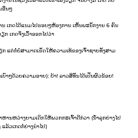
ນອື່ນໆ
ຫ້ອງການ ເກດໄດ້ແນມໄປຮອບໆຫ້ອງການ ເຫັນພະນັກງານ 6 ຄົນ
ວຽກ ເກດຈິ່ງເວົ້າອອກໄປວ່າ
 ແຕ່ກໍ່ບໍ່ສາມາດເຮັດໃຫ້ຄວາມເທ້ຂອງເຈົ້າຊາຍທັງສາມ
ກດເບົາໆດ້ວຍຄວາມອາຍ): ບ້າ! ລາວສິທັນໄດ້ເປັນຜົວຂ້ອຍ!
ປກຽມອາຫານຫວ່າງຍາມເດິກໃຫ້ພວກກະເຈົ້າດີກ່ວາ (ນ້ຳລຸກຍ່າງໄປ
 ແລ້ວເກດກໍ່ຍ່າງນຳໄປ)