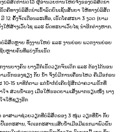
ບໍລິສັດກຳນົດໄວ້ ຜູ້ອຳນວຍການໃຫຍ່ຈິ່ງຂອງບໍລິສັດນຳ
ເຮັດຄືທາງບໍລິສັດນຳເຂົ້າລົດຍົນເຊັນສັນຍາ ໃຫ້ທາງບໍລິສັດ
ມີ 12 ຄັ້ງຈັດເດືອນລະເທື່ອ, ເຮັດໂຄສະນາ 3 ງວດ (ຍາມ
ງໃຫ້ສ້າງເວັບໄຊ ແລະ ພັດທະນາເວັບໄຊ ນຳອີກຕ່າງຫາກ.
້າບໍລິສັດຫຼາຍ ທັງງານໃຫຍ່ ແລະ ງານຍ່ອຍ ພວກງານຍ່ອຍ
ບຫຼາຍຄົນທີ່ແບ່ງກັນເຮັດ
ັກງານບາງຄົນ ບາງມື້ກໍ່ເຮັດວຽກຈົນເດິກ ແລະ ຕ້ອງໄດ້ນອນ
ວຄວາມຮັກຂອງຊຽງ ກັບ ນ້ຳ ຈິ່ງບໍ່ມີການເຄື່ອນໄຫວ ຄືເມືອກ່ອນ
ະ 10-15 ນາທີກໍ່ຕາມ ແຕ່ນ້ຳກໍ່ບໍ່ເຄີຍຮູ້ສຶກວ່າຄວາມຮັກທີ່
ົ້າໃຈ ສ່ວນນ້ຳເອງ ເມື່ອໃຫ້ຮອດຍາມເສັງພາກຮຽນໜຶ່ງ ນາງ
ອຍໃຈໃຫ້ຊຽງອີກ
ອາສາມາຊ່ວຍວຽກທີ່ບໍລິສັດຂອງ 3 ໜຸ່ມ ວຽກທີ່ນ້ຳ ກັບ
ບປີ້ເອກະສານ, ຈັດເອກະສານ,​ເສີບນ້ຳເມືອມີແຂກມາພົວພັນ
ງານໃນຊ່ວງເວລາພວກເຂົາເລັ່ງວຽກ ຈົນບາງມື້ ເກດ ກັບ