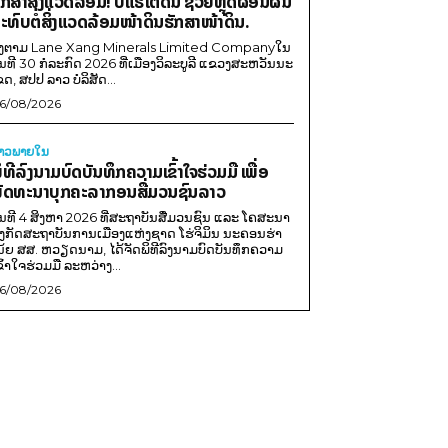
ັກສາສິ່ງແວດລ້ອມ! ບໍ່ແຮ່ໃຕ້ດິນ ຊ່ວຍຫຼຸດຜ່ອນຜົນ
ະທົບຕໍ່ສິ່ງແວດລ້ອມໜ້າດິນຮັກສາໜ້າດິນ.
ີງຕາມ Lane Xang Minerals Limited Companyໃນ
ັນທີ 30 ກໍລະກົດ 2026 ທີ່ເມືອງວິລະບູລີ ແຂວງສະຫວັນນະ
ຂດ, ສປປ ລາວ ບໍລິສັດ...
6/08/2026
່າວພາຍ​ໃນ
ິທີລົງນາມບົດບັນທຶກຄວາມເຂົ້າໃຈຮ່ວມມື ເພື່ອ
ັດທະນາບຸກຄະລາກອນສື່ມວນຊົນລາວ
ັນທີ 4 ສິງຫາ 2026 ທີ່ສະຖາບັນສື່ມວນຊົນ ແລະ ໂຄສະນາ
ັງກັດສະຖາບັນການເມືອງແຫ່ງຊາດ ໂຮ່ຈິມິນ ນະຄອນຮ່າ
ນ້ຍ ສສ. ຫວຽດນາມ, ໄດ້ຈັດພິທີລົງນາມບົດບັນທຶກຄວາມ
ຂົ້າໃຈຮ່ວມມື ລະຫວ່າງ...
6/08/2026