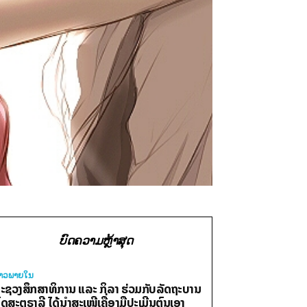
ບົດຄວາມຫຼ້າສຸດ
່າວພາຍ​ໃນ
ະຊວງສຶກສາທິການ ແລະ ກິລາ ຮ່ວມກັບລັດຖະບານ
ົດສະຕຣາລີ ໄດ້ນຳສະເໜີເຄື່ອງມືປະເມີນຕົນເອງ