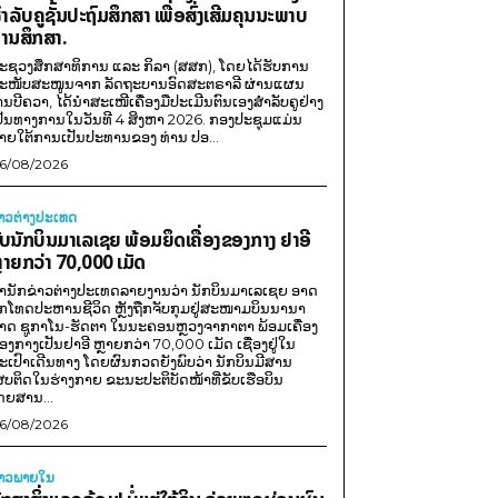
ຳລັບຄູຊັ້ນປະຖົມສຶກສາ ເພື່ອສົ່ງເສີມຄຸນນະພາບ
ານສຶກສາ.
ະຊວງສຶກສາທິການ ແລະ ກິລາ (ສສກ), ໂດຍໄດ້ຮັບການ
ະໜັບສະໜູນຈາກ ລັດຖະບານອົດສະຕຣາລີ ຜ່ານແຜນ
ານບີຄວາ, ໄດ້ນຳສະເໜີເຄື່ອງມືປະເມີນຕົນເອງສຳລັບຄູຢ່າງ
ປັນທາງການໃນວັນທີ 4 ສິງຫາ 2026. ກອງປະຊຸມແມ່ນ
າຍໃຕ້ການເປັນປະທານຂອງ ທ່ານ ປອ...
6/08/2026
່າວຕ່າງປະເທດ
ັບນັກບິນມາເລເຊຍ ພ້ອມຍຶດເຄື່ອງຂອງກາງ ຢາອີ
ຼາຍກວ່າ 70,000 ເມັດ
ຳນັກຂ່າວຕ່າງປະເທດລາຍງານວ່າ ນັກບິນມາເລເຊຍ ອາດ
ືກໂທດປະຫານຊີວິດ ຫຼັງຖືກຈັບກຸມຢູ່ສະໜາມບິນນານາ
າດ ຊູກາໂນ-ຮັດຕາ ໃນນະຄອນຫຼວງຈາກາຕາ ພ້ອມເຄື່ອງ
ອງກາງເປັນຢາອີ ຫຼາຍກວ່າ 70,000 ເມັດ ເຊື່ອງຢູ່ໃນ
ະເປົາເດີນທາງ ໂດຍຜົນກວດຍັງພົບວ່າ ນັກບິນມີສານ
ສບຕິດໃນຮ່າງກາຍ ຂະນະປະຕິບັດໜ້າທີ່ຂັບເຮືອບິນ
ດຍສານ...
6/08/2026
່າວພາຍ​ໃນ