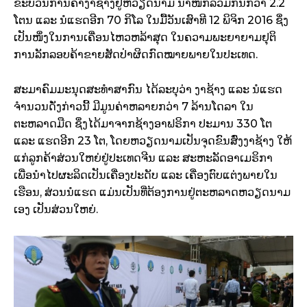
ຂະບວນການຄ້າງາຊ້າງຢູ່ຫວຽດນາມ ນ້ຳໜັກລວມກັນກວ່າ 2.2
ໂຕນ ແລະ ນໍແຮດອີກ 70 ກິໂລ ໃນມື້ວັນເສົາທີ 12 ພິຈິກ 2016 ຊຶ່ງ
ເປັນໜຶ່ງໃນການເຄື່ອນໄຫວຫລ້າສຸດ ໃນຄວາມພະຍາຍາມຢຸຕິ
ການລັກລອບຄ້າຂາຍສັດປ່າຜິດກົດໝາຍພາຍໃນປະເທດ.
ສະມາຄົມມະນຸດສະທຳສາກົນ ໄດ້ລະບຸວ່າ ງາຊ້າງ ແລະ ນໍແຮດ
ຈຳນວນດັ່ງກ່າວນີ້ ມີມູນຄ່າຫລາຍກວ່າ 7 ລ້ານໂດລາ ໃນ
ຕະຫລາດມືດ ຊຶ່ງໄດ້ມາຈາກຊ້າງອາຟຣິກາ ປະມານ 330 ໂຕ
ແລະ ແຮດອີກ 23 ໂຕ, ໂດຍຫວຽດນາມເປັນຈຸດຂົນສົ່ງງາຊ້າງ ໃຫ້
ແກ່ລູກຄ້າສ່ວນໃຫຍ່ຢູ່ປະເທດຈີນ ແລະ ສະຫະລັດອາເມຣິກາ
ເພື່ອນຳໄປຜະລິດເປັນເຄື່ອງປະດັບ ແລະ ເຄື່ອງຕົບແຕ່ງພາຍໃນ
ເຮືອນ, ສ່ວນນໍແຮດ ແມ່ນເປັນທີ່ຕ້ອງການຢູ່ຕະຫລາດຫວຽດນາມ
ເອງ ເປັນສ່ວນໃຫຍ່.