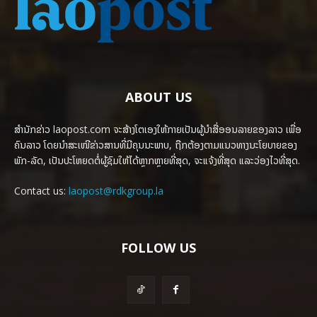
ABOUT US
ສຳນັກຂ່າວ laopost.com ຈະສ້າງໂຕເອງໃຫ້ກາຍເປັນຜູ້ນຳສື່ອອນລາຍຂອງລາວ ເພື່ອ
ຄົນລາວ ໂດຍນຳສະເໜີຂ່າວສານທີ່ມີຄຸນນະພາບ, ຖືກຕ້ອງຕາມແນວທາງນະໂຍບາຍຂອງ
ພັກ-ລັດ, ເປັນປະໂຫຍດຕໍ່ຜູ້ຊົມໃຫ້ໄດ້ຫຼາກຫຼາຍທີ່ສຸດ, ຈະແຈ້ງທີ່ສຸດ ແລະວ່ອງໄວທີ່ສຸດ.
Contact us:
laopost@rdkgroup.la
FOLLOW US