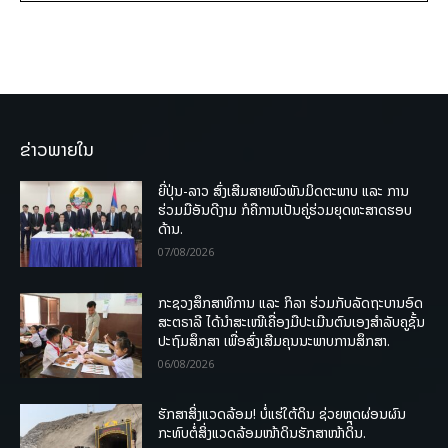
ຂ່າວພາຍໃນ
ຍີ່ປຸ່ນ-ລາວ ສົ່ງເສີມສາຍພົວພັນມິດຕະພາບ ແລະ ການ
ຮ່ວມມືອັນດີງາມ ກໍຄືການເປັນຄູ່ຮ່ວມຍຸດທະສາດຮອບ
ດ້ານ.
07/08/2026
ກະຊວງສຶກສາທິການ ແລະ ກິລາ ຮ່ວມກັບລັດຖະບານອົດ
ສະຕຣາລີ ໄດ້ນຳສະເໜີເຄື່ອງມືປະເມີນຕົນເອງສຳລັບຄູຊັ້ນ
ປະຖົມສຶກສາ ເພື່ອສົ່ງເສີມຄຸນນະພາບການສຶກສາ.
06/08/2026
ຮັກສາສິ່ງແວດລ້ອມ! ບໍ່ແຮ່ໃຕ້ດິນ ຊ່ວຍຫຼຸດຜ່ອນຜົນ
ກະທົບຕໍ່ສິ່ງແວດລ້ອມໜ້າດິນຮັກສາໜ້າດິນ.