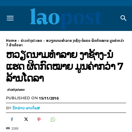
Home
ຂ່າວຕ່າງປະເທດ
ຫວຽດນາມທຳລາຍ ງາຊ້າງ-ນໍແຮດ ຜິດກົດໝາຍ ມູນຄ່າກວ່າ
7 ລ້ານໂດລາ
ຫວຽດນາມທຳລາຍ ງາຊ້າງ-ນໍ
ແຮດ ຜິດກົດໝາຍ ມູນຄ່າກວ່າ 7
ລ້ານໂດລາ
ຂ່າວຕ່າງປະເທດ
15/11/2016
PUBLISHED ON
BY
ນັກຂ່າວ ລາວໂພສ
2088