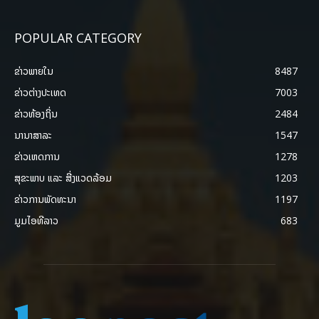
POPULAR CATEGORY
ຂ່າວພາຍ​ໃນ
8487
ຂ່າວຕ່າງປະເທດ
7003
ຂ່າວທ້ອງຖິ່ນ
2484
ນານາສາລະ
1547
ຂ່າວເຫດການ
1278
ສຸຂະພາບ ແລະ ສີ່ງແວດລ້ອມ
1203
ຂ່າວການພັດທະນາ
1197
ມູມໄອທີລາວ
683