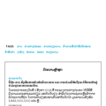
TAGS
ຂ່າວ
ຂ່າວ​ຕ່າງ​ປະເທດ
ຂ່າວຫວຽດນາມ
ຄ້າຂາຍສັດປ່າຜິດກົດໝາຍ
ຄ້າສັດປ່າ
ງາ​ຊ້າງ
ທຳລາຍ
ນໍ​ແຮດ
ຫວຽດນາມ
ບົດຄວາມຫຼ້າສຸດ
ຂ່າວພາຍ​ໃນ
ຍີ່ປຸ່ນ-ລາວ ສົ່ງເສີມສາຍພົວພັນມິດຕະພາບ ແລະ ການຮ່ວມມືອັນດີງາມ ກໍຄືການເປັນຄູ່
ຮ່ວມຍຸດທະສາດຮອບດ້ານ.
ໃນຕອນບ່າຍຂອງວັນທີ 5 ສິງຫາ 2026 ທີ່ ກະຊວງການຕ່າງປະເທດ ໄດ້ມີພິທີ
ລົງນາມເອກະສານແລກປ່ຽນ (ສະບັບປັບປຸງ) ສໍາລັບໂຄງການຊ່ວຍເຫຼືອລ້າຈາກ
ລັດຖະບານຍີ່ປຸ່ນ ໃນການປັບປຸງສະໜາມບິນສາກົນວັດໄຕ ມູນຄ່າລວມທັງໝົດ
3,863,000,000 ເຢນ ຫຼື...
07/08/2026