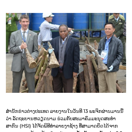
ສຳນັກຂ່າວຕ່າງປະເທດ ລາຍງານໃນວັນທີ 13 ພະຈິກຜ່ານມານນີ້
ວ່າ ລັດຖະບານຫວຽດນາມ ຮ່ວມກັບສະມາຄົມມະນຸດສະທຳ
ສາກົນ (HSI) ໄດ້ຈັດພິທີທຳລາຍງາຊ້າງ ທີ່ສາມາດຍຶດໄດ້ຈາກ