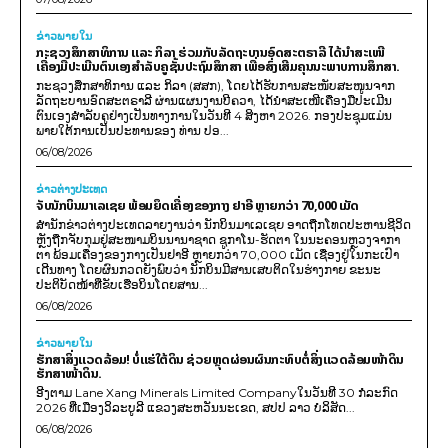
ຂ່າວພາຍ​ໃນ
ກະຊວງສຶກສາທິການ ແລະ ກິລາ ຮ່ວມກັບລັດຖະບານອົດສະຕຣາລີ ໄດ້ນຳສະເໜີ
ເຄື່ອງມືປະເມີນຕົນເອງສຳລັບຄູຊັ້ນປະຖົມສຶກສາ ເພື່ອສົ່ງເສີມຄຸນນະພາບການສຶກສາ.
ກະຊວງສຶກສາທິການ ແລະ ກິລາ (ສສກ), ໂດຍໄດ້ຮັບການສະໜັບສະໜູນຈາກ
ລັດຖະບານອົດສະຕຣາລີ ຜ່ານແຜນງານບີຄວາ, ໄດ້ນຳສະເໜີເຄື່ອງມືປະເມີນ
ຕົນເອງສຳລັບຄູຢ່າງເປັນທາງການໃນວັນທີ 4 ສິງຫາ 2026. ກອງປະຊຸມແມ່ນ
ພາຍໃຕ້ການເປັນປະທານຂອງ ທ່ານ ປອ...
06/08/2026
ຂ່າວຕ່າງປະເທດ
ຈັບນັກບິນມາເລເຊຍ ພ້ອມຍຶດເຄື່ອງຂອງກາງ ຢາອີ ຫຼາຍກວ່າ 70,000 ເມັດ
ສຳນັກຂ່າວຕ່າງປະເທດລາຍງານວ່າ ນັກບິນມາເລເຊຍ ອາດຖືກໂທດປະຫານຊີວິດ
ຫຼັງຖືກຈັບກຸມຢູ່ສະໜາມບິນນານາຊາດ ຊູກາໂນ-ຮັດຕາ ໃນນະຄອນຫຼວງຈາກາ
ຕາ ພ້ອມເຄື່ອງຂອງກາງເປັນຢາອີ ຫຼາຍກວ່າ 70,000 ເມັດ ເຊື່ອງຢູ່ໃນກະເປົາ
ເດີນທາງ ໂດຍຜົນກວດຍັງພົບວ່າ ນັກບິນມີສານເສບຕິດໃນຮ່າງກາຍ ຂະນະ
ປະຕິບັດໜ້າທີ່ຂັບເຮືອບິນໂດຍສານ...
06/08/2026
ຂ່າວພາຍ​ໃນ
ຮັກສາສິ່ງແວດລ້ອມ! ບໍ່ແຮ່ໃຕ້ດິນ ຊ່ວຍຫຼຸດຜ່ອນຜົນກະທົບຕໍ່ສິ່ງແວດລ້ອມໜ້າດິນ
ຮັກສາໜ້າດິນ.
ອີງຕາມ Lane Xang Minerals Limited Companyໃນວັນທີ 30 ກໍລະກົດ
2026 ທີ່ເມືອງວິລະບູລີ ແຂວງສະຫວັນນະເຂດ, ສປປ ລາວ ບໍລິສັດ...
06/08/2026