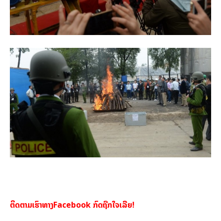
ຕິດຕາມເຮົາທາງFacebook ກົດຖືກໃຈເລີຍ!