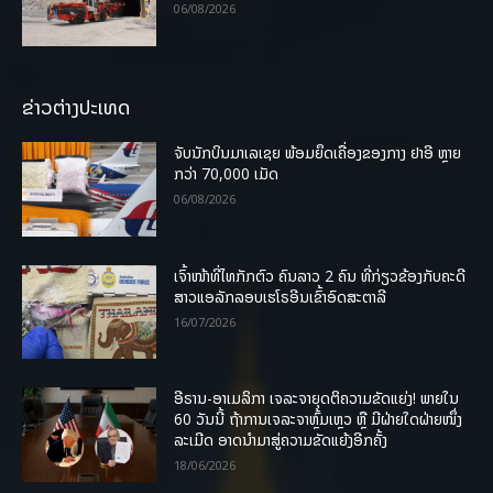
06/08/2026
ຂ່າວຕ່າງປະເທດ
ຈັບນັກບິນມາເລເຊຍ ພ້ອມຍຶດເຄື່ອງຂອງກາງ ຢາອີ ຫຼາຍ
ກວ່າ 70,000 ເມັດ
06/08/2026
ເຈົ້າໜ້າທີ່ໄທກັກຕົວ ຄົນລາວ 2 ຄົນ ທີ່ກ່ຽວຂ້ອງກັບຄະດີ
ສາວແອລັກລອບເຮໂຣອີນເຂົ້າອົດສະຕາລີ
16/07/2026
ອີຣານ-ອາເມລິກາ ເຈລະຈາຍຸດຕິຄວາມຂັດແຍ່ງ! ພາຍໃນ
60 ວັນນີ້ ຖ້າການເຈລະຈາຫຼົ້ມເຫຼວ ຫຼື ມີຝ່າຍໃດຝ່າຍໜຶ່ງ
ລະເມີດ ອາດນໍາມາສູ່ຄວາມຂັດແຍ້ງອີກຄັ້ງ
18/06/2026