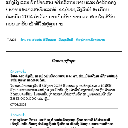
ແຕ່ງຕັ້ງ ​ແລະ ຍົກຍ້າຍ​ສະມາຊິກ​ລັດຖະ ບານ ແລະ ດຳລັດ​ຂອງ​
ປະທານ​ປະ​ເທດ​ສະບັບ​ເລກທີ 144/ປປທ, ລົງ​ວັນ​ທີ 16 ​ເດືອນ​
ກໍລະກົດ 2014 ວ່າ​ດ້ວຍ​ການ​ຍົກຍ້າຍ​ທ່ານ ດຣ ສອນ​ໄຊ ສີ​ພັນ​
ດອນ ມາ​ຮັບ ໜ້າທີ່​ໃໝ່ຢູ່ສູນ​ກາງ.
TAGS
ທ່ານ ດຣ ສອນໄຊ ສີພັນດອນ
ລັດຖະມົນຕີ
ຫ້ອງວ່າການລັດຖະບານ
ບົດຄວາມຫຼ້າສຸດ
ຂ່າວພາຍ​ໃນ
ຍີ່ປຸ່ນ-ລາວ ສົ່ງເສີມສາຍພົວພັນມິດຕະພາບ ແລະ ການຮ່ວມມືອັນດີງາມ ກໍຄືການເປັນຄູ່
ຮ່ວມຍຸດທະສາດຮອບດ້ານ.
ໃນຕອນບ່າຍຂອງວັນທີ 5 ສິງຫາ 2026 ທີ່ ກະຊວງການຕ່າງປະເທດ ໄດ້ມີພິທີ
ລົງນາມເອກະສານແລກປ່ຽນ (ສະບັບປັບປຸງ) ສໍາລັບໂຄງການຊ່ວຍເຫຼືອລ້າຈາກ
ລັດຖະບານຍີ່ປຸ່ນ ໃນການປັບປຸງສະໜາມບິນສາກົນວັດໄຕ ມູນຄ່າລວມທັງໝົດ
3,863,000,000 ເຢນ ຫຼື...
07/08/2026
ຂ່າວພາຍ​ໃນ
ກະຊວງສຶກສາທິການ ແລະ ກິລາ ຮ່ວມກັບລັດຖະບານອົດສະຕຣາລີ ໄດ້ນຳສະເໜີ
ເຄື່ອງມືປະເມີນຕົນເອງສຳລັບຄູຊັ້ນປະຖົມສຶກສາ ເພື່ອສົ່ງເສີມຄຸນນະພາບການສຶກສາ.