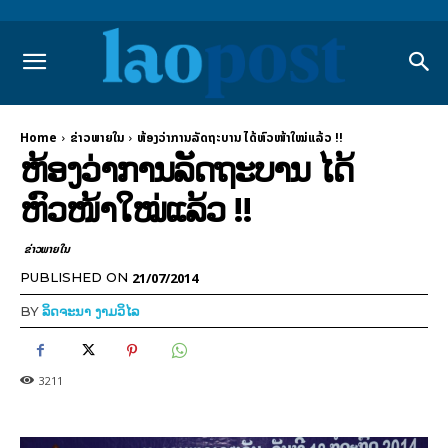
Home
ຂ່າວພາຍ​ໃນ
ຫ້ອງວ່າການລັດຖະບານ ໄດ້ຫົວໜ້າໃໝ່ແລ້ວ !!
ຫ້ອງວ່າການລັດຖະບານ ໄດ້
ຫົວໜ້າໃໝ່ແລ້ວ !!
ຂ່າວພາຍ​ໃນ
21/07/2014
PUBLISHED ON
BY
ລິດຈະນາ ງາມວິໄລ
3211