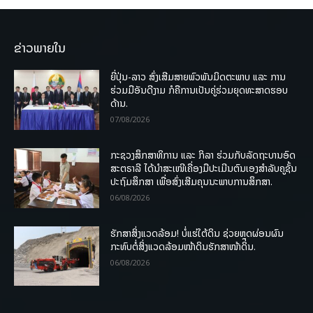
ຂ່າວພາຍໃນ
ຍີ່ປຸ່ນ-ລາວ ສົ່ງເສີມສາຍພົວພັນມິດຕະພາບ ແລະ ການ
ຮ່ວມມືອັນດີງາມ ກໍຄືການເປັນຄູ່ຮ່ວມຍຸດທະສາດຮອບ
ດ້ານ.
07/08/2026
ກະຊວງສຶກສາທິການ ແລະ ກິລາ ຮ່ວມກັບລັດຖະບານອົດ
ສະຕຣາລີ ໄດ້ນຳສະເໜີເຄື່ອງມືປະເມີນຕົນເອງສຳລັບຄູຊັ້ນ
ປະຖົມສຶກສາ ເພື່ອສົ່ງເສີມຄຸນນະພາບການສຶກສາ.
06/08/2026
ຮັກສາສິ່ງແວດລ້ອມ! ບໍ່ແຮ່ໃຕ້ດິນ ຊ່ວຍຫຼຸດຜ່ອນຜົນ
ກະທົບຕໍ່ສິ່ງແວດລ້ອມໜ້າດິນຮັກສາໜ້າດິນ.
06/08/2026