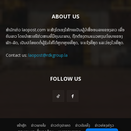
ABOUT US
ສຳນັກຂ່າວ laopost.com ຈະສ້າງໂຕເອງໃຫ້ກາຍເປັນຜູ້ນຳສື່ອອນລາຍຂອງລາວ ເພື່ອ
ຄົນລາວ ໂດຍນຳສະເໜີຂ່າວສານທີ່ມີຄຸນນະພາບ, ຖືກຕ້ອງຕາມແນວທາງນະໂຍບາຍຂອງ
ພັກ-ລັດ, ເປັນປະໂຫຍດຕໍ່ຜູ້ຊົມໃຫ້ໄດ້ຫຼາກຫຼາຍທີ່ສຸດ, ຈະແຈ້ງທີ່ສຸດ ແລະວ່ອງໄວທີ່ສຸດ.
Contact us:
laopost@rdkgroup.la
FOLLOW US
ໜ້າຫຼັກ
ຂ່າວພາຍ​ໃນ
ຂ່າວຕ່າງປະເທດ
​ຂ່າວບັນເທິງ
​ຂ່າວທ່ອງທ່ຽວ