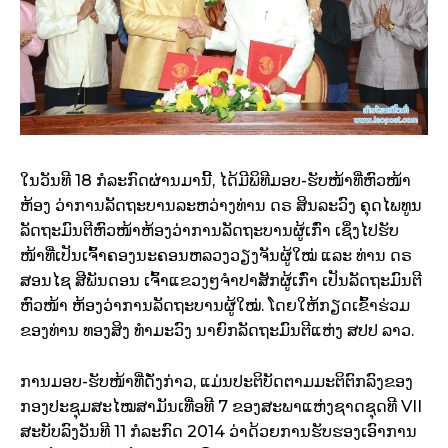
ໃນ​ວັນ​ທີ 18 ​ກໍລະກົດຜ່ານມານີ້, ​ໄດ້​ມີ​ພິທີ​ມອບ​-ຮັບໜ້າທີ່​ຫົວໜ້າ
ຫ້ອງ ວ່າການລັດຖະບານລະຫວ່າ​ງທ່ານ ດຣ ສິນ​ລະ​ວົງ ຄຸດ​ໄພທູນ
ລັດຖະມົນຕີຫົວໜ້າ​ຫ້ອງ​ວ່າການ​ລັດຖະບານຜູ້​ເກົ່າ ເຊິ່ງໄປຮັບ
ໜ້າທີ່​ເປັນ​ເຈົ້າ​ຄອງ​ນະຄອນຫລວງ​ວຽງຈັນຜູ້​ໃໝ່ ແລະ ທ່ານ​ ດຣ
ສອນ​ໄຊ ສີ​ພັນ​ດອນ ​ເຈົ້າ​ແຂວງ​ໆຈຳປາສັກຜູ້ເກົ່າ ເປັນລັດຖະມົນຕີ
ຫົວໜ້າ ຫ້ອງ​ວ່າການ​ລັດຖະບານຜູ້​ໃໝ່. ໂດຍ​ໃຫ້ກຽດ​ເຂົ້າ​ຮ່ວມ​
ຂອງ​ທ່ານ ທອງ​ສິງ ທຳ​ມະ​ວົງ ນາຍົກລັດຖະມົນຕີແຫ່ງ ສປປ ລາວ​.
ການ​ມອບ-ຮັບໜ້າທີ່​ດັ່ງກ່າວ,​ ແມ່ນ​ປະຕິບັດ​ຕາມ​ມະຕິ​ຕົກລົງ​ຂອງ​
ກອງ​ປະຊຸມ​ສະ​ໄໝສາມັນ​ເທື່ອ​ທີ 7 ຂອງ​ສະພາ​ແຫ່ງ​ຊາດ​ຊຸດ​ທີ VII
ສະບັບ​ລົງ​ວັນ​ທີ 11​​ ກໍລະກົດ 2014 ວ່າ​ດ້ວຍ​ການ​ຮັບຮອງ​ເອົາ​ການ​