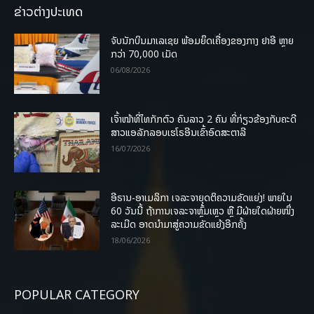
ຂ່າວຕ່າງປະເທດ
ຈັບນັກບິນມາເລເຊຍ ພ້ອມຍຶດເຄື່ອງຂອງກາງ ຢາອີ ຫຼາຍ
ກວ່າ 70,000 ເມັດ
06/08/2026
ເຈົ້າໜ້າທີ່ໄທກັກຕົວ ຄົນລາວ 2 ຄົນ ທີ່ກ່ຽວຂ້ອງກັບຄະດີ
ສາວແອລັກລອບເຮໂຣອີນເຂົ້າອົດສະຕາລີ
16/07/2026
ອີຣານ-ອາເມລິກາ ເຈລະຈາຍຸດຕິຄວາມຂັດແຍ່ງ! ພາຍໃນ
60 ວັນນີ້ ຖ້າການເຈລະຈາຫຼົ້ມເຫຼວ ຫຼື ມີຝ່າຍໃດຝ່າຍໜຶ່ງ
ລະເມີດ ອາດນໍາມາສູ່ຄວາມຂັດແຍ້ງອີກຄັ້ງ
18/06/2026
POPULAR CATEGORY