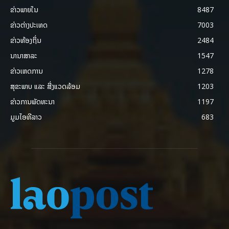
ຂ່າວພາຍ​ໃນ
8487
ຂ່າວຕ່າງປະເທດ
7003
ຂ່າວທ້ອງຖິ່ນ
2484
ນານາສາລະ
1547
ຂ່າວເຫດການ
1278
ສຸຂະພາບ ແລະ ສີ່ງແວດລ້ອມ
1203
ຂ່າວການພັດທະນາ
1197
ມູມໄອທີລາວ
683