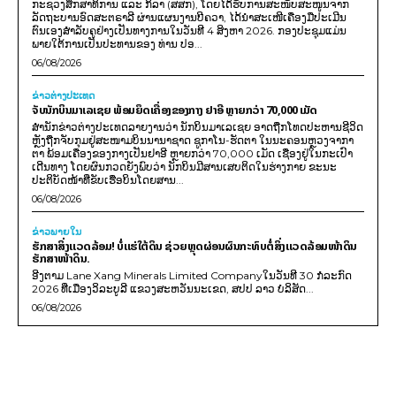
ກະຊວງສຶກສາທິການ ແລະ ກິລາ (ສສກ), ໂດຍໄດ້ຮັບການສະໜັບສະໜູນຈາກ
ລັດຖະບານອົດສະຕຣາລີ ຜ່ານແຜນງານບີຄວາ, ໄດ້ນຳສະເໜີເຄື່ອງມືປະເມີນ
ຕົນເອງສຳລັບຄູຢ່າງເປັນທາງການໃນວັນທີ 4 ສິງຫາ 2026. ກອງປະຊຸມແມ່ນ
ພາຍໃຕ້ການເປັນປະທານຂອງ ທ່ານ ປອ...
06/08/2026
ຂ່າວຕ່າງປະເທດ
ຈັບນັກບິນມາເລເຊຍ ພ້ອມຍຶດເຄື່ອງຂອງກາງ ຢາອີ ຫຼາຍກວ່າ 70,000 ເມັດ
ສຳນັກຂ່າວຕ່າງປະເທດລາຍງານວ່າ ນັກບິນມາເລເຊຍ ອາດຖືກໂທດປະຫານຊີວິດ
ຫຼັງຖືກຈັບກຸມຢູ່ສະໜາມບິນນານາຊາດ ຊູກາໂນ-ຮັດຕາ ໃນນະຄອນຫຼວງຈາກາ
ຕາ ພ້ອມເຄື່ອງຂອງກາງເປັນຢາອີ ຫຼາຍກວ່າ 70,000 ເມັດ ເຊື່ອງຢູ່ໃນກະເປົາ
ເດີນທາງ ໂດຍຜົນກວດຍັງພົບວ່າ ນັກບິນມີສານເສບຕິດໃນຮ່າງກາຍ ຂະນະ
ປະຕິບັດໜ້າທີ່ຂັບເຮືອບິນໂດຍສານ...
06/08/2026
ຂ່າວພາຍ​ໃນ
ຮັກສາສິ່ງແວດລ້ອມ! ບໍ່ແຮ່ໃຕ້ດິນ ຊ່ວຍຫຼຸດຜ່ອນຜົນກະທົບຕໍ່ສິ່ງແວດລ້ອມໜ້າດິນ
ຮັກສາໜ້າດິນ.
ອີງຕາມ Lane Xang Minerals Limited Companyໃນວັນທີ 30 ກໍລະກົດ
2026 ທີ່ເມືອງວິລະບູລີ ແຂວງສະຫວັນນະເຂດ, ສປປ ລາວ ບໍລິສັດ...
06/08/2026