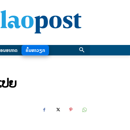
ອນອາກາດ
ຄົ້ນຫາວຽກ
ເປຍ