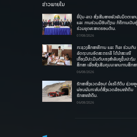
ຂ່າວພາຍໃນ
ຍີ່ປຸ່ນ-ລາວ ສົ່ງເສີມສາຍພົວພັນມິດຕະພາ
ແລະ ການຮ່ວມມືອັນດີງາມ ກໍຄືການເປັນຄູ
ຮ່ວມຍຸດທະສາດຮອບດ້ານ.
07/08/2026
ກະຊວງສຶກສາທິການ ແລະ ກິລາ ຮ່ວມກັບ
ລັດຖະບານອົດສະຕຣາລີ ໄດ້ນຳສະເໜີ
ເຄື່ອງມືປະເມີນຕົນເອງສຳລັບຄູຊັ້ນປະຖົມ
ສຶກສາ ເພື່ອສົ່ງເສີມຄຸນນະພາບການສຶກສາ
06/08/2026
ຮັກສາສິ່ງແວດລ້ອມ! ບໍ່ແຮ່ໃຕ້ດິນ ຊ່ວຍຫຼ
ຜ່ອນຜົນກະທົບຕໍ່ສິ່ງແວດລ້ອມໜ້າດິນ
ຮັກສາໜ້າດິນ.
06/08/2026