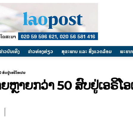
​ຂ່າວບັນເທິງ
​ຂ່າວທ່ອງທ່ຽວ
ສຸຂະພາບ ແລະ ສີ່ງແວດລ້ອມ
ພະຍາກ
ສົບຢູ່ເອຣິໂອເປຍ
ຫຼາຍກວ່າ 50 ສົບຢູ່ເອຣິໂອ