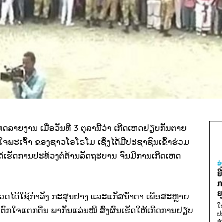
າຍງານ ເມື່ອວັນທີ 3 ຕຸລານີ້ວ່າ ເກີດເຫດຢຽບກັນຕາຍ
ອບໃຈພະເຈົ້າ ຂອງຊາວໂອໂຣໂມ ເຊິ່ງໄດ້ມີປະຊາຊົນເຂົ້າຮ່ວມ
ດ້ເຮັດການປະທ້ວງຕໍ່ຕ້ານລັດຖະບານ ຈົນມີການເກີດເຫດ
ຂ
ຍ
ກ
ຍ
ຫຼວດໄດ້ໃຊ້ກຳລັງ ກະສຸນຢາງ ແລະແກັສນໍ້າຕາ ເພື່ອສະຫຼາຍ
ໃ
ນຕົກໃຈແຕກຕື່ນ ພາກັນແລ່ນໜີ ສົ່ງຜົນເຮັດໃຫ້ເກີດການຢຽບ
ປ
ສ