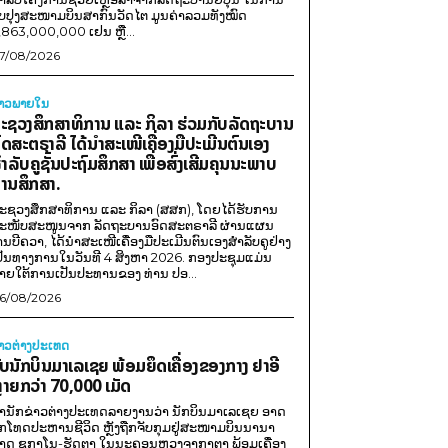
ັບປຸງສະໜາມບິນສາກົນວັດໄຕ ມູນຄ່າລວມທັງໝົດ
,863,000,000 ເຢນ ຫຼື...
7/08/2026
່າວພາຍ​ໃນ
ະຊວງສຶກສາທິການ ແລະ ກິລາ ຮ່ວມກັບລັດຖະບານ
ົດສະຕຣາລີ ໄດ້ນຳສະເໜີເຄື່ອງມືປະເມີນຕົນເອງ
ຳລັບຄູຊັ້ນປະຖົມສຶກສາ ເພື່ອສົ່ງເສີມຄຸນນະພາບ
ານສຶກສາ.
ະຊວງສຶກສາທິການ ແລະ ກິລາ (ສສກ), ໂດຍໄດ້ຮັບການ
ະໜັບສະໜູນຈາກ ລັດຖະບານອົດສະຕຣາລີ ຜ່ານແຜນ
ານບີຄວາ, ໄດ້ນຳສະເໜີເຄື່ອງມືປະເມີນຕົນເອງສຳລັບຄູຢ່າງ
ປັນທາງການໃນວັນທີ 4 ສິງຫາ 2026. ກອງປະຊຸມແມ່ນ
າຍໃຕ້ການເປັນປະທານຂອງ ທ່ານ ປອ...
6/08/2026
່າວຕ່າງປະເທດ
ັບນັກບິນມາເລເຊຍ ພ້ອມຍຶດເຄື່ອງຂອງກາງ ຢາອີ
ຼາຍກວ່າ 70,000 ເມັດ
ຳນັກຂ່າວຕ່າງປະເທດລາຍງານວ່າ ນັກບິນມາເລເຊຍ ອາດ
ືກໂທດປະຫານຊີວິດ ຫຼັງຖືກຈັບກຸມຢູ່ສະໜາມບິນນານາ
າດ ຊູກາໂນ-ຮັດຕາ ໃນນະຄອນຫຼວງຈາກາຕາ ພ້ອມເຄື່ອງ