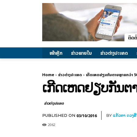
ໜ້າຫຼັກ
ຂ່າວພາຍ​ໃນ
ຂ່າວຕ່າງປະເທດ
Home
ຂ່າວຕ່າງປະເທດ
ເກີດເຫດຢຽບກັນຕາຍຫຼາຍກວ່າ 50 
ເກີດເຫດຢຽບກັນຕາຍ
ຂ່າວຕ່າງປະເທດ
03/10/2016
PUBLISHED ON
BY
ແກ້ວຕາ ດວງສີ
2062