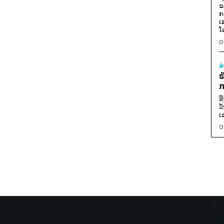
ຂ
ກ
ເ
ໂ
0
ຂ
ຮ
ກ
ອ
ວ
ເ
0