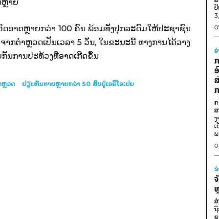
ນຫຼາຍ
ປ
3
ີວິດອາດຫຼາຍກວ່າ 100 ຄົນ ພ້ອມທັງປຸກລະດົມໃຫ້ປະຊາຊົນ
0
ກີດຈາກຕຳຫຼວດເປັນເວລາ 5 ວັນ, ໃນຂະນະນີ້ ທາງການໄດ້ວາງ
ຂ
ກັນການປະທ້ວງທີ່ອາດເກີດຂຶ້ນ
ກ
ອ
ສ
ຳຫຼວດ
ຢຽບກັນຕາຍຫຼາຍກວ່າ 50 ສົບຢູ່ເອຣິໂອເປຍ
ກ
ກ
ສ
ງ
ເ
ພ
0
ຂ
ຈ
ຫ
ສ
ຖ
ຊ