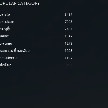
OPULAR CATEGORY
າວພາຍ​ໃນ
8487
າວຕ່າງປະເທດ
7003
າວທ້ອງຖິ່ນ
2484
ນາສາລະ
1547
າວເຫດການ
1278
ຂະພາບ ແລະ ສີ່ງແວດລ້ອມ
1203
າວການພັດທະນາ
1197
ມໄອທີລາວ
683