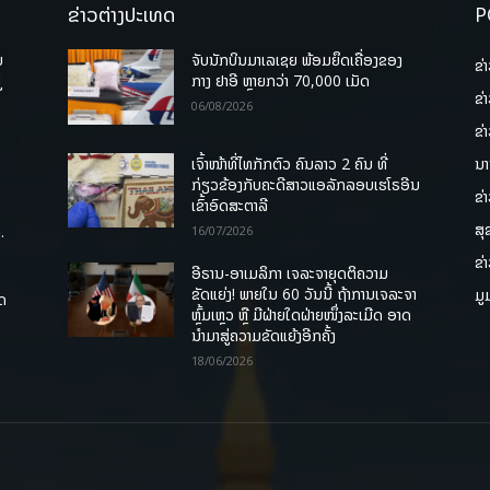
ຂ່າວຕ່າງປະເທດ
P
ບ
ຈັບນັກບິນມາເລເຊຍ ພ້ອມຍຶດເຄື່ອງຂອງ
ຂ່
່
ກາງ ຢາອີ ຫຼາຍກວ່າ 70,000 ເມັດ
ຂ່
06/08/2026
ຂ່
ເຈົ້າໜ້າທີ່ໄທກັກຕົວ ຄົນລາວ 2 ຄົນ ທີ່
ນາ
ກ່ຽວຂ້ອງກັບຄະດີສາວແອລັກລອບເຮໂຣອີນ
ຂ່
ເຂົ້າອົດສະຕາລີ
ສຸ
.
16/07/2026
ຂ່
ອີຣານ-ອາເມລິກາ ເຈລະຈາຍຸດຕິຄວາມ
ຂັດແຍ່ງ! ພາຍໃນ 60 ວັນນີ້ ຖ້າການເຈລະຈາ
ມູ
ຸດ
ຫຼົ້ມເຫຼວ ຫຼື ມີຝ່າຍໃດຝ່າຍໜຶ່ງລະເມີດ ອາດ
ນໍາມາສູ່ຄວາມຂັດແຍ້ງອີກຄັ້ງ
18/06/2026