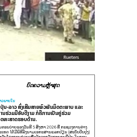
ບົດຄວາມຫຼ້າສຸດ
່າວພາຍ​ໃນ
ີ່ປຸ່ນ-ລາວ ສົ່ງເສີມສາຍພົວພັນມິດຕະພາບ ແລະ
ານຮ່ວມມືອັນດີງາມ ກໍຄືການເປັນຄູ່ຮ່ວມ
ຸດທະສາດຮອບດ້ານ.
ນຕອນບ່າຍຂອງວັນທີ 5 ສິງຫາ 2026 ທີ່ ກະຊວງການຕ່າງ
ະເທດ ໄດ້ມີພິທີລົງນາມເອກະສານແລກປ່ຽນ (ສະບັບປັບປຸງ)
ໍາລັບໂຄງການຊ່ວຍເຫຼືອລ້າຈາກລັດຖະບານຍີ່ປຸ່ນ ໃນການ