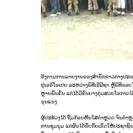
ອີງຕາມການລາຍງານຂອງສຳນັກຂ່າວຕ່າງປະເທດລ
ຢູ່ເອຣິໂອເປຍ ລະຫວ່າງພິທີເອີລີຊາ ຫຼືພິທີຂ
ຫຼາຍພັນຄົນ ແຕ່ໄດ້ມີຄົນບາງກຸ່ມສວຍໂອກາດໄ
ຮຸນແຮງ
ຜູ້ປະທ້ວງໄດ້ ຖິ້ມກ້ອນຫີນໃສ່ຕຳຫຼວດ ຈົນຕຳ
ການຊຸມນຸມ ແຕ່ຜົນໄດ້ຮັບກັບເຮັດໃຫ້ປະຊາຊົ