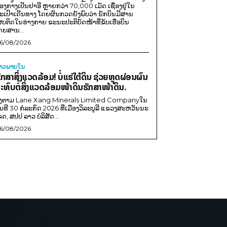
ອງກາງເປັນຢາອີ ຫຼາຍກວ່າ 70,000 ເມັດ ເຊື່ອງຢູ່ໃນ
ະເປົາເດີນທາງ ໂດຍຜົນກວດຍັງພົບວ່າ ນັກບິນມີສານ
ສບຕິດໃນຮ່າງກາຍ ຂະນະປະຕິບັດໜ້າທີ່ຂັບເຮືອບິນ
ດຍສານ...
6/08/2026
່າວພາຍ​ໃນ
ັກສາສິ່ງແວດລ້ອມ! ບໍ່ແຮ່ໃຕ້ດິນ ຊ່ວຍຫຼຸດຜ່ອນຜົນ
ະທົບຕໍ່ສິ່ງແວດລ້ອມໜ້າດິນຮັກສາໜ້າດິນ.
ີງຕາມ Lane Xang Minerals Limited Companyໃນ
ັນທີ 30 ກໍລະກົດ 2026 ທີ່ເມືອງວິລະບູລີ ແຂວງສະຫວັນນະ
ຂດ, ສປປ ລາວ ບໍລິສັດ...
6/08/2026