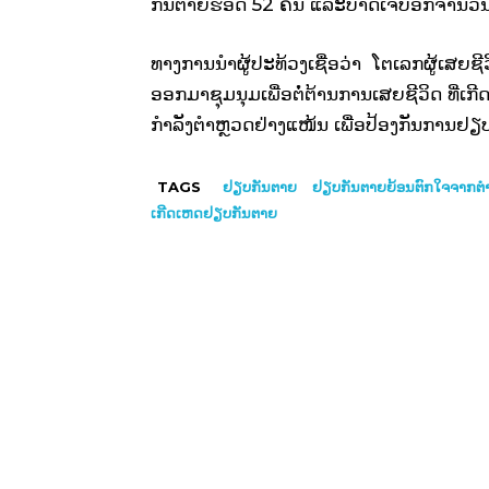
ກັນຕາຍຮອດ 52 ຄົນ ແລະບາດເຈັບອີກຈຳນວ
ທາງການນຳຜູ້ປະທ້ວງເຊື່ອວ່າ ໂຕເລກຜູ້ເສຍຊ
ອອກມາຊຸມນຸມເພື່ອຕໍ່ຕ້ານການເສຍຊີວິດ ທີ່ເ
ກຳລັງຕຳຫຼວດຢ່າງແໜ້ນ ເພື່່ອປ້ອງກັນການຢຽບ
TAGS
ຢຽບກັນຕາຍ
ຢຽບກັນຕາຍຍ້ອນຕົກໃຈຈາກຕ
ເກີດເຫດຢຽບກັນຕາຍ